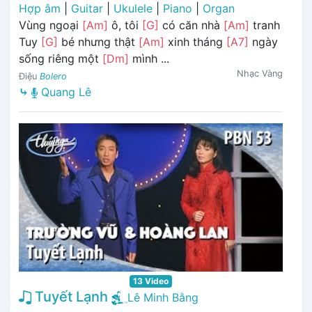
Hợp âm
|
Guitar
|
Ukulele
|
Piano
|
Organ
Vùng ngoại
[Am]
ô, tôi
[G]
có căn nhà
[Am]
tranh
Tuy
[G]
bé nhưng thật
[Am]
xinh tháng
[A7]
ngày
sống riêng một
[Dm]
mình ...
Nhạc Vàng
Điệu
Bolero
⤷
Quang Lê
13 Video
Tuyết Lạnh
Lê Minh Bằng