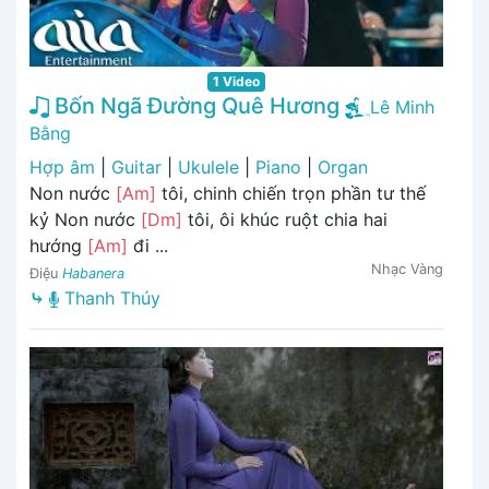
1 Video
Bốn Ngã Đường Quê Hương
Lê Minh
Bằng
Hợp âm
|
Guitar
|
Ukulele
|
Piano
|
Organ
Non nước
[Am]
tôi, chinh chiến trọn phần tư thế
kỷ Non nước
[Dm]
tôi, ôi khúc ruột chia hai
hướng
[Am]
đi ...
Nhạc Vàng
Điệu
Habanera
⤷
Thanh Thúy