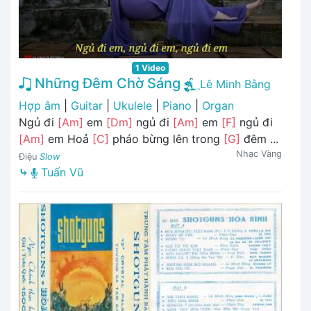
1 Video
Những Đêm Chờ Sáng
Lê Minh Bằng
Hợp âm
|
Guitar
|
Ukulele
|
Piano
|
Organ
Ngủ đi
[Am]
em
[Dm]
ngủ đi
[Am]
em
[F]
ngủ đi
[Am]
em Hoả
[C]
pháo bừng lên trong
[G]
đêm ...
Nhạc Vàng
Điệu
Slow
⤷
Tuấn Vũ