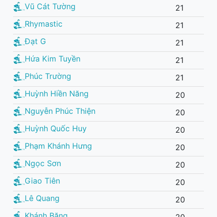
Vũ Cát Tường
21
Rhymastic
21
Đạt G
21
Hứa Kim Tuyền
21
Phúc Trường
21
Huỳnh Hiền Năng
20
Nguyễn Phúc Thiện
20
Huỳnh Quốc Huy
20
Phạm Khánh Hưng
20
Ngọc Sơn
20
Giao Tiên
20
Lê Quang
20
Khánh Băng
20