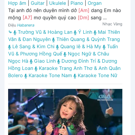
Hợp âm
|
Guitar
|
Ukulele
|
Piano
|
Organ
Tại anh đó nên duyên mình dở
[Am]
dang Em nào
mộng
[A7]
mơ quyền quý cao
[Dm]
sang ...
Nhạc Vàng
Điệu
Habanera
⤷
Trường Vũ & Hoàng Lan
Ý Linh
Mai Thiên
Vân & Đan Nguyên
Thiên Quang & Quỳnh Trang
Lê Sang & Kim Chi
Quang lê & Hà My
Tuấn
Vũ & Phương Hồng Quế
Ngọc Ngữ & Châu
Ngọc Hà
Giao Linh
Dương Đình Trí & Dương
Hồng Loan
Karaoke Trang Anh Thơ & Anh Quân
Bolero
Karaoke Tone Nam
Karaoke Tone Nữ