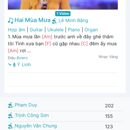
1 Video
Hai Mùa Mưa
Lê Minh Bằng
Hợp âm
|
Guitar
|
Ukulele
|
Piano
|
Organ
1. Mùa mưa lần
[Am]
trước anh về đây ghé thăm
tôi Tình xưa bạn
[F]
cũ gặp nhau
[C]
đêm ấy mưa
[Am]
rơi ...
Nhạc Vàng
Điệu
Bolero
⤷
Ý Linh
Phạm Duy
202
Trịnh Công Sơn
155
Nguyễn Văn Chung
123