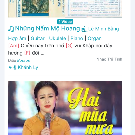
1 Video
Những Nấm Mộ Hoang
Lê Minh Bằng
Hợp âm
|
Guitar
|
Ukulele
|
Piano
|
Organ
[Am]
Chiều nay trên phố
[G]
vui Khắp nơi dậy
hương
[F]
đời ...
Nhạc Trữ Tình
Điệu
Boston
⤷
Khánh Ly