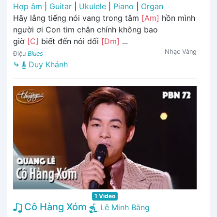
Hợp âm
|
Guitar
|
Ukulele
|
Piano
|
Organ
Hãy lắng tiếng nói vang trong tâm
[Am]
hồn mình
người ơi Con tim chân chính không bao
giờ
[C]
biết đến nói dối
[Dm]
...
Nhạc Vàng
Điệu
Blues
⤷
Duy Khánh
1 Video
Cô Hàng Xóm
Lê Minh Bằng