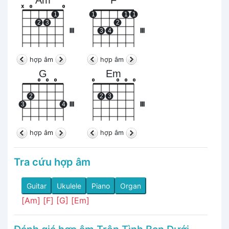
Am
F
x
o
o
1
1
1
1
2
3
2
III
3
4
III
hợp âm
hợp âm
G
Em
o
o
o
o
o
o
o
2
2
3
3
4
III
III
hợp âm
hợp âm
Tra cứu hợp âm
Guitar
Ukulele
Piano
Organ
[Am]
[F]
[G]
[Em]