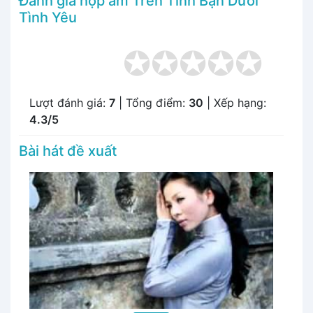
Đánh giá hợp âm Trên Tình Bạn Dưới
Tình Yêu
Lượt đánh giá:
7
| Tổng điểm:
30
| Xếp hạng:
4.3/5
Bài hát đề xuất