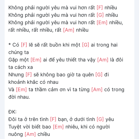
Không phải người yêu mà vui hơn rất
[F]
nhiều
Không phải người yêu mà vui hơn rất
[G]
nhiều
Không phải người yêu mà vui hơn rất
[Em]
nhiều,
rất nhiều, rất nhiều, rất
[Am]
nhiều
* Có
[F]
lẽ sẽ rất buồn khi một
[G]
ai trong hai
chúng ta
Gặp một
[Em]
ai để yêu thiết tha vậy
[Am]
là đôi
ta cách xa
Nhưng
[F]
sẽ không bao giờ ta quên
[G]
đi
khoảnh khắc có nhau
Và
[Em]
ta thầm cảm ơn vì ta từng
[Am]
có trong
đời nhau.
ĐK:
Đôi ta ở trên tình
[F]
bạn, ở dưới tình
[G]
yêu
Tuyệt vời biết bao
[Em]
nhiêu, khi có người
nuông
[Am]
chiều