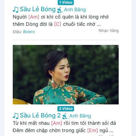
1 Video
Sầu Lẻ Bóng
Anh Bằng
Người
[Am]
ơi khi cố quên là khi lòng nhớ
thêm Dòng đời là
[C]
chuỗi tiếc nhớ ...
Nhạc Vàng
Điệu:
Bolero
3 Video
Sầu Lẻ Bóng 2
Anh Bằng
Từ khi mất nhau
[Am]
rồi tim tôi thành sỏi đá
Đêm đêm chập chờn trong giấc
[Em]
ngủ ...