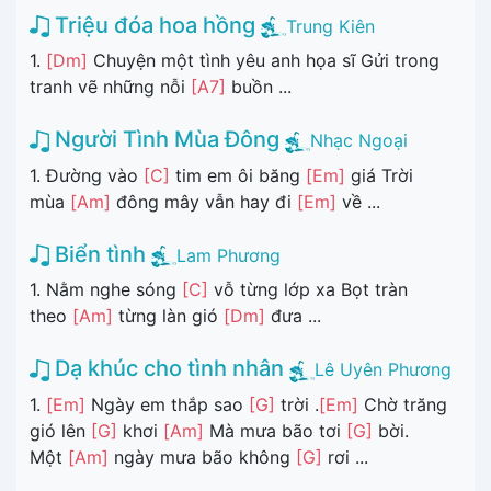
Triệu đóa hoa hồng
Trung Kiên
1.
[Dm]
Chuyện một tình yêu anh họa sĩ Gửi trong
tranh vẽ những nỗi
[A7]
buồn ...
Người Tình Mùa Đông
Nhạc Ngoại
1. Đường vào
[C]
tim em ôi băng
[Em]
giá Trời
mùa
[Am]
đông mây vẫn hay đi
[Em]
về ...
Biển tình
Lam Phương
1. Nằm nghe sóng
[C]
vỗ từng lớp xa Bọt tràn
theo
[Am]
từng làn gió
[Dm]
đưa ...
Dạ khúc cho tình nhân
Lê Uyên Phương
1.
[Em]
Ngày em thắp sao
[G]
trời .
[Em]
Chờ trăng
gió lên
[G]
khơi
[Am]
Mà mưa bão tơi
[G]
bời.
Một
[Am]
ngày mưa bão không
[G]
rơi ...