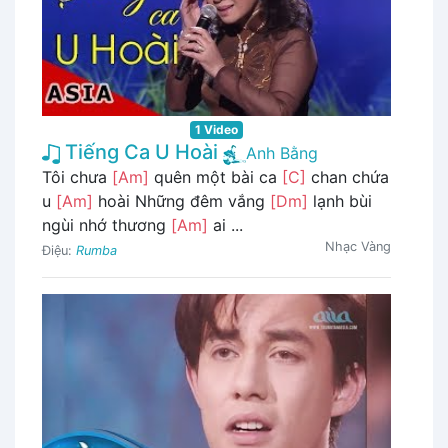
1 Video
Tiếng Ca U Hoài
Anh Bằng
Tôi chưa
[Am]
quên một bài ca
[C]
chan chứa
u
[Am]
hoài Những đêm vắng
[Dm]
lạnh bùi
ngùi nhớ thương
[Am]
ai ...
Nhạc Vàng
Điệu:
Rumba