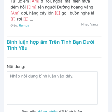
Từ lúc em
[Am]
đi rồi, ngoài mái hiên mưa
đêm hỏi
[Dm]
tên người Đường hoang vắng
[Am]
đợi, hàng cây lớn
[E]
gọi, buồn nghe lá
[F]
rơi
[E]
...
Nhạc Vàng
Điệu:
Rumba
Bình luận
hợp âm Trên Tình Bạn Dưới
Tình Yêu
Nội dung:
Bạn cần
đăng nhập
để bình luận.