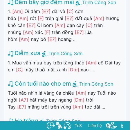
Đêm bây giờ đêm mai
Trịnh Công Sơn
1.
[Am]
Ôi đêm
[E7]
dài và
[C]
cơn
bão
[Am]
rớt
[F]
trên giải
[E7]
đất quê
[Am]
hương
khô cằn
[E7]
Ôi bom
[Am]
đạn cày
[C]
trên
những
[Am]
xác
[F]
trên đồng
[E7]
lúa
hôm
[Am]
nay bỏ
[E7]
hoang ...
Diễm xưa
Trịnh Công Sơn
1. Mưa vẫn mưa bay trên tầng tháp
[Am]
cổ Dài tay
em
[C]
mấy thuở mắt xanh
[Dm]
xao ...
Còn tuổi nào cho em
Trịnh Công Sơn
Tuổi nào nhìn lá vàng úa chiều
[Am]
nay Tuổi nào
ngồi
[A7]
hát mây bay ngang
[Dm]
trời
Tay
[E7]
măng trôi trên vùng
[Am]
tóc dài ...
Hạ trắng
Trịnh Công Sơn
ToS
Liên hệ