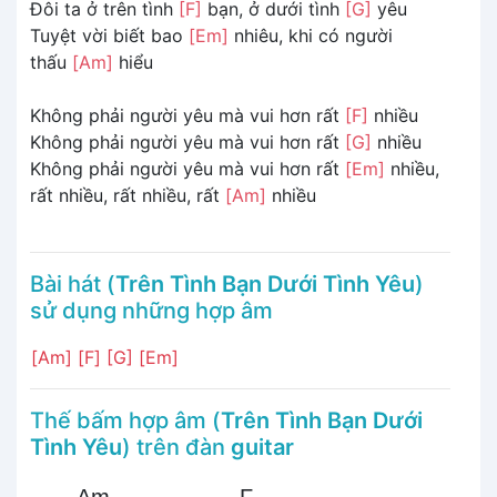
Đôi ta ở trên tình
[F]
bạn, ở dưới tình
[G]
yêu
Tuyệt vời biết bao
[Em]
nhiêu, khi có người
thấu
[Am]
hiểu
Không phải người yêu mà vui hơn rất
[F]
nhiều
Không phải người yêu mà vui hơn rất
[G]
nhiều
Không phải người yêu mà vui hơn rất
[Em]
nhiều,
rất nhiều, rất nhiều, rất
[Am]
nhiều
Bài hát (
Trên Tình Bạn Dưới Tình Yêu
)
sử dụng những hợp âm
[Am]
[F]
[G]
[Em]
Thế bấm hợp âm (
Trên Tình Bạn Dưới
Tình Yêu
) trên đàn
guitar