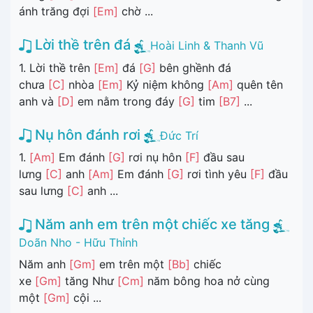
ánh trăng đợi
[Em]
chờ ...
Lời thề trên đá
Hoài Linh & Thanh Vũ
1. Lời thề trên
[Em]
đá
[G]
bên ghềnh đá
chưa
[C]
nhòa
[Em]
Kỷ niệm không
[Am]
quên tên
anh và
[D]
em nằm trong đáy
[G]
tim
[B7]
...
Nụ hôn đánh rơi
Đức Trí
1.
[Am]
Em đánh
[G]
rơi nụ hôn
[F]
đầu sau
lưng
[C]
anh
[Am]
Em đánh
[G]
rơi tình yêu
[F]
đầu
sau lưng
[C]
anh ...
Năm anh em trên một chiếc xe tăng
Doãn Nho - Hữu Thỉnh
Năm anh
[Gm]
em trên một
[Bb]
chiếc
xe
[Gm]
tăng Như
[Cm]
năm bông hoa nở cùng
một
[Gm]
cội ...