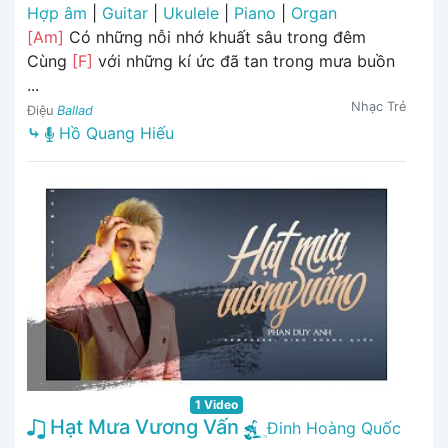
Hợp âm
|
Guitar
|
Ukulele
|
Piano
|
Organ
[Am]
Có những nỗi nhớ khuất sâu trong đêm
Cùng
[F]
với những kí ức đã tan trong mưa buồn
...
Nhạc Trẻ
Điệu
Ballad
⤷
Hồ Quang Hiếu
1 Video
Hạt Mưa Vương Vấn
Đinh Hoàng Quốc