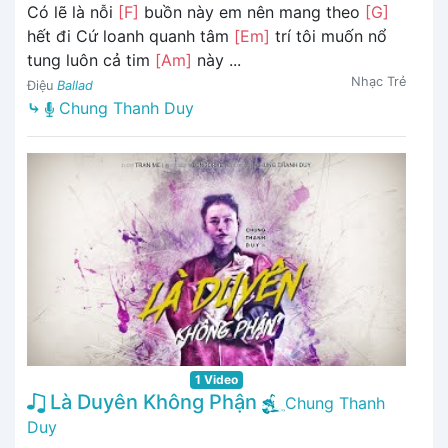
Có lẽ là nỗi
[F]
buồn này em nên mang theo
[G]
hết đi Cứ loanh quanh tâm
[Em]
trí tôi muốn nổ
tung luôn cả tim
[Am]
này ...
Nhạc Trẻ
Điệu
Ballad
⤷
Chung Thanh Duy
1 Video
Là Duyên Không Phận
Chung Thanh
Duy