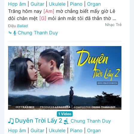
Hợp âm
|
Guitar
|
Ukulele
|
Piano
|
Organ
Trăng hôm nay
[Am]
mờ chẳng biết mấy giờ Lê
đôi chân mệt
[G]
mỏi ánh mắt tôi đã thẫn thờ ...
Nhạc Trẻ
Điệu
Ballad
⤷
Chung Thanh Duy
1 Video
Duyên Trời Lấy 2
Chung Thanh Duy
Hợp âm
|
Guitar
|
Ukulele
|
Piano
|
Organ