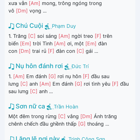
xưa vẫn
[Am]
mong, trông ngóng trong
vô
[Dm]
vọng ...
Chú Cuội
Phạm Duy
1. Trăng
[C]
soi sáng
[Am]
ngời treo
[F]
trên
biển
[Em]
trời Tình
[Am]
ơi, một
[Em]
đàn
con
[Dm]
trai rủ
[F]
đàn con
[C]
gái ...
Nụ hôn đánh rơi
Đức Trí
1.
[Am]
Em đánh
[G]
rơi nụ hôn
[F]
đầu sau
lưng
[C]
anh
[Am]
Em đánh
[G]
rơi tình yêu
[F]
đầu
sau lưng
[C]
anh ...
Sơn nữ ca
Trần Hoàn
Một đêm trong rừng
[C]
vắng
[Dm]
Ánh trăng
chênh chếch đầu ghềnh thấp
[G]
thoáng ...
Lặng lẽ nơi này
Trịnh Công Sơn