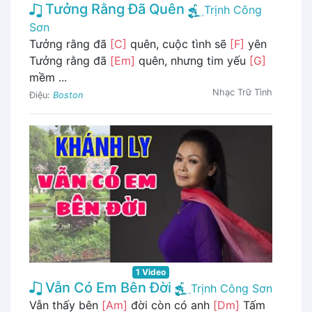
Tưởng Rằng Đã Quên
Trịnh Công
Sơn
Tưởng rằng đã
[C]
quên, cuộc tình sẽ
[F]
yên
Tưởng rằng đã
[Em]
quên, nhưng tim yếu
[G]
mềm ...
Nhạc Trữ Tình
Điệu:
Boston
1 Video
Vẫn Có Em Bên Đời
Trịnh Công Sơn
Vẫn thấy bên
[Am]
đời còn có anh
[Dm]
Tấm