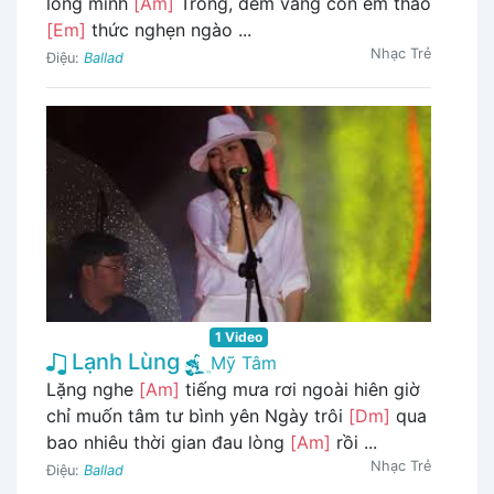
lòng mình
[Am]
Trong, đêm vắng còn em thao
[Em]
thức nghẹn ngào ...
Nhạc Trẻ
Điệu:
Ballad
1 Video
Lạnh Lùng
Mỹ Tâm
Lặng nghe
[Am]
tiếng mưa rơi ngoài hiên giờ
chỉ muốn tâm tư bình yên Ngày trôi
[Dm]
qua
bao nhiêu thời gian đau lòng
[Am]
rồi ...
Nhạc Trẻ
Điệu:
Ballad