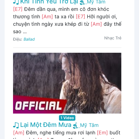
Khi Tình Yêu Trở Lại
Mỹ Tâm
[E7]
Đêm dần qua, mình em cô đơn khóc
thương tình
[Am]
ta xa rồi
[E7]
Hỡi người ơi,
chuyện tình ngày xưa khép đi từ
[Am]
đây thế
sao ...
Nhạc Trẻ
Điệu:
Ballad
1 Video
Lại Một Đêm Mưa
Mỹ Tâm
[Am]
Đêm, nghe tiếng mưa rơi lạnh
[Em]
buốt