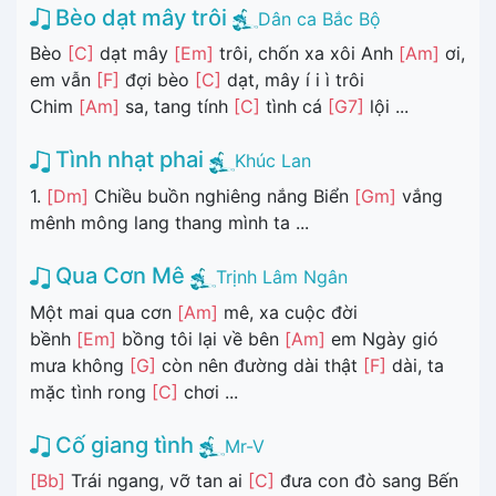
Bèo dạt mây trôi
Dân ca Bắc Bộ
Bèo
[C]
dạt mây
[Em]
trôi, chốn xa xôi Anh
[Am]
ơi,
em vẫn
[F]
đợi bèo
[C]
dạt, mây í i ì trôi
Chim
[Am]
sa, tang tính
[C]
tình cá
[G7]
lội ...
Tình nhạt phai
Khúc Lan
1.
[Dm]
Chiều buồn nghiêng nắng Biển
[Gm]
vắng
mênh mông lang thang mình ta ...
Qua Cơn Mê
Trịnh Lâm Ngân
Một mai qua cơn
[Am]
mê, xa cuộc đời
bềnh
[Em]
bồng tôi lại về bên
[Am]
em Ngày gió
mưa không
[G]
còn nên đường dài thật
[F]
dài, ta
mặc tình rong
[C]
chơi ...
Cố giang tình
Mr-V
[Bb]
Trái ngang, vỡ tan ai
[C]
đưa con đò sang Bến