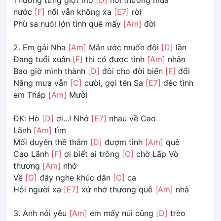
nước
[F]
nổi vẫn không xa
[E7]
rời
Phù sa nuôi lớn tình quê mấy
[Am]
đời
2. Em gái Nha
[Am]
Mân ước muốn đôi
[D]
lần
Đang tuổi xuân
[F]
thì có được tình
[Am]
nhân
Bao giờ mình thành
[D]
đôi cho đời biến
[F]
đổi
Nắng mưa vẫn
[C]
cười, gọi tên Sa
[E7]
đéc tình
em Tháp
[Am]
Mười
ĐK: Hò
[D]
ơi...! Nhớ
[E7]
nhau về Cao
Lãnh
[Am]
tìm
Mối duyên thề thắm
[D]
đượm tình
[Am]
quê
Cao Lãnh
[F]
ơi biết ai trông
[C]
chờ Lấp Vò
thương
[Am]
nhớ
Về
[G]
đây nghe khúc dân
[C]
ca
Hỏi người xa
[E7]
xứ nhớ thương quê
[Am]
nhà
3. Anh nói yêu
[Am]
em mấy núi cũng
[D]
trèo