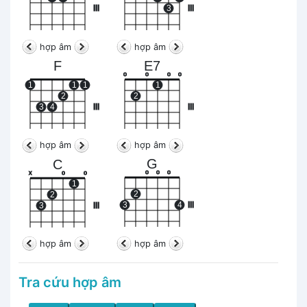
III
3
III
hợp âm
hợp âm
F
E7
o
o
o
o
1
1
1
1
2
2
3
4
III
III
hợp âm
hợp âm
G
C
o
o
o
x
o
o
1
2
2
3
4
III
3
III
hợp âm
hợp âm
Tra cứu hợp âm