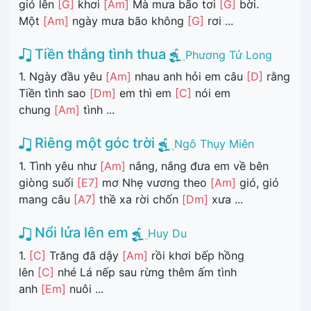
gió lên
[G]
khơi
[Am]
Mà mưa bão tơi
[G]
bời.
Một
[Am]
ngày mưa bão không
[G]
rơi ...
Tiền thắng tình thua
Phương Tử Long
1. Ngày đầu yêu
[Am]
nhau anh hỏi em câu
[D]
rằng
Tiền tình sao
[Dm]
em thì em
[C]
nói em
chung
[Am]
tình ...
Riêng một góc trời
Ngô Thụy Miên
1. Tình yêu như
[Am]
nắng, nắng đưa em về bên
giòng suối
[E7]
mơ Nhẹ vương theo
[Am]
gió, gió
mang câu
[A7]
thề xa rời chốn
[Dm]
xưa ...
Nổi lửa lên em
Huy Du
1.
[C]
Trăng đã dậy
[Am]
rồi khơi bếp hồng
lên
[C]
nhé Lá nếp sau rừng thêm ấm tình
anh
[Em]
nuôi ...