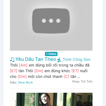
1 Video
Yêu Dấu Tan Theo
Trịnh Công Sơn
Thôi
[Am]
em đừng bối rối trong ta chiều đã
[E7]
tàn Thôi
[Dm]
em đừng khóc
[E7]
nuối
cho
[Dm]
môi còn chút thanh
[C]
tân ...
Nhạc Trữ Tình
Điệu:
Slow Rock