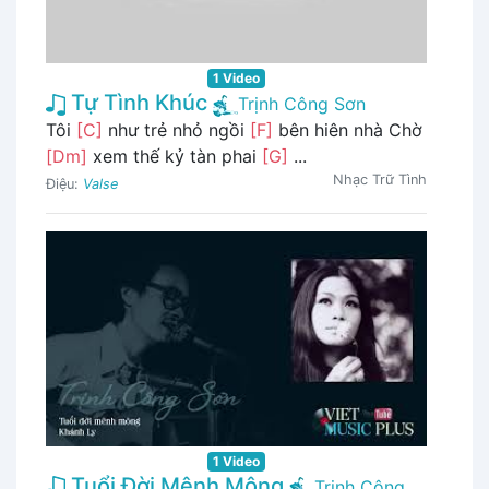
1 Video
Tự Tình Khúc
Trịnh Công Sơn
Tôi
[C]
như trẻ nhỏ ngồi
[F]
bên hiên nhà Chờ
[Dm]
xem thế kỷ tàn phai
[G]
...
Nhạc Trữ Tình
Điệu:
Valse
1 Video
Tuổi Đời Mênh Mông
Trịnh Công