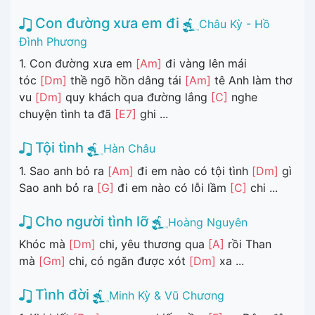
Con đường xưa em đi
Châu Kỳ - Hồ
Đình Phương
1. Con đường xưa em
[Am]
đi vàng lên mái
tóc
[Dm]
thề ngõ hồn dâng tái
[Am]
tê Anh làm thơ
vu
[Dm]
quy khách qua đường lắng
[C]
nghe
chuyện tình ta đã
[E7]
ghi ...
Tội tình
Hàn Châu
1. Sao anh bỏ ra
[Am]
đi em nào có tội tình
[Dm]
gì
Sao anh bỏ ra
[G]
đi em nào có lỗi lầm
[C]
chi ...
Cho người tình lỡ
Hoàng Nguyên
Khóc mà
[Dm]
chi, yêu thương qua
[A]
rồi Than
mà
[Gm]
chi, có ngăn được xót
[Dm]
xa ...
Tình đời
Minh Kỳ & Vũ Chương