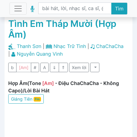
Tìm
Tình Em Tháp Mười (Hợp
Âm)
Thanh Sơn
|
Nhạc Trữ Tình
|
ChaChaCha
|
Nguyễn Quang Vinh
b
[Am]
#
A
⇓
⇑
Xem lời
Hợp Âm(Tone
[Am]
- Điệu ChaChaCha - Không
Capo)/Lời Bài Hát
Giáng Tiên
Fm