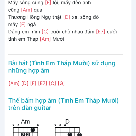
Mấy sông cũng
[F]
lội, mấy đèo anh
cũng
[Am]
qua
Thương Hồng Ngự thật
[D]
xa, sông đò
mấy
[F]
ngả
Dáng em mĩm
[C]
cười chờ nhau đám
[E7]
cưới
tình em Tháp
[Am]
Mười
Bài hát (
Tình Em Tháp Mười
) sử dụng
những hợp âm
[Am]
[D]
[F]
[E7]
[C]
[G]
Thế bấm hợp âm (
Tình Em Tháp Mười
)
trên đàn
guitar
Am
D
x
o
o
x
o
o
1
2
3
1
2