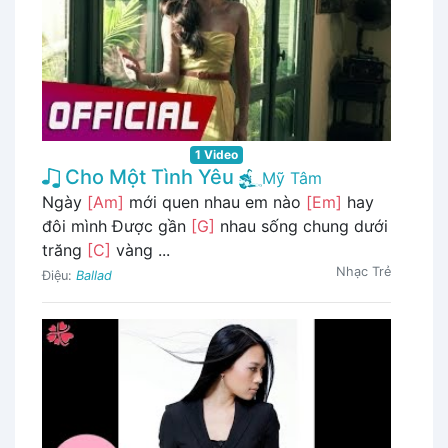
1 Video
Cho Một Tình Yêu
Mỹ Tâm
Ngày
[Am]
mới quen nhau em nào
[Em]
hay
đôi mình Được gần
[G]
nhau sống chung dưới
trăng
[C]
vàng ...
Nhạc Trẻ
Điệu:
Ballad