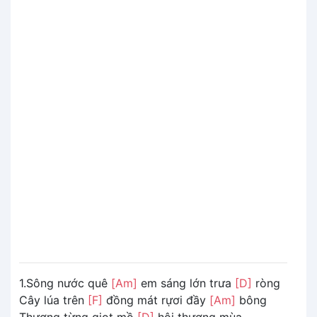
1.Sông nước quê
[Am]
em sáng lớn trưa
[D]
ròng
Cây lúa trên
[F]
đồng mát rựơi đầy
[Am]
bông
Thương từng giọt mồ
[D]
hôi thương mùa