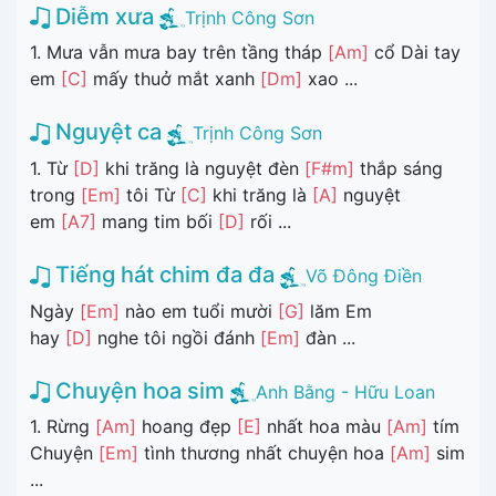
Diễm xưa
Trịnh Công Sơn
1. Mưa vẫn mưa bay trên tầng tháp
[Am]
cổ Dài tay
em
[C]
mấy thuở mắt xanh
[Dm]
xao ...
Nguyệt ca
Trịnh Công Sơn
1. Từ
[D]
khi trăng là nguyệt đèn
[F#m]
thắp sáng
trong
[Em]
tôi Từ
[C]
khi trăng là
[A]
nguyệt
em
[A7]
mang tim bối
[D]
rối ...
Tiếng hát chim đa đa
Võ Đông Điền
Ngày
[Em]
nào em tuổi mười
[G]
lăm Em
hay
[D]
nghe tôi ngồi đánh
[Em]
đàn ...
Chuyện hoa sim
Anh Bằng - Hữu Loan
1. Rừng
[Am]
hoang đẹp
[E]
nhất hoa màu
[Am]
tím
Chuyện
[Em]
tình thương nhất chuyện hoa
[Am]
sim
...