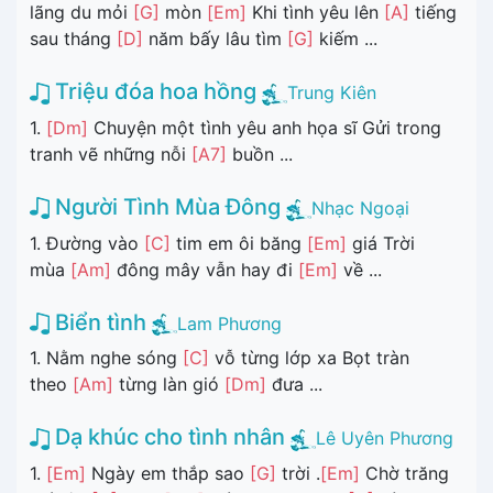
lãng du mỏi
[G]
mòn
[Em]
Khi tình yêu lên
[A]
tiếng
sau tháng
[D]
năm bấy lâu tìm
[G]
kiếm ...
Triệu đóa hoa hồng
Trung Kiên
1.
[Dm]
Chuyện một tình yêu anh họa sĩ Gửi trong
tranh vẽ những nỗi
[A7]
buồn ...
Người Tình Mùa Đông
Nhạc Ngoại
1. Đường vào
[C]
tim em ôi băng
[Em]
giá Trời
mùa
[Am]
đông mây vẫn hay đi
[Em]
về ...
Biển tình
Lam Phương
1. Nằm nghe sóng
[C]
vỗ từng lớp xa Bọt tràn
theo
[Am]
từng làn gió
[Dm]
đưa ...
Dạ khúc cho tình nhân
Lê Uyên Phương
1.
[Em]
Ngày em thắp sao
[G]
trời .
[Em]
Chờ trăng