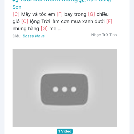
Sơn
[C]
Mây và tóc em
[F]
bay trong
[G]
chiều
gió
[C]
lộng Trời làm cơn mưa xanh dưới
[F]
những hàng
[G]
me ...
Nhạc Trữ Tình
Điệu:
Bossa Nova
1 Video