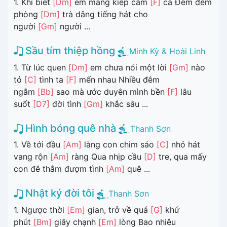
1. Khi biết
[Dm]
em mang kiếp cầm
[F]
ca Đêm đêm
phòng
[Dm]
trà dâng tiếng hát cho
người
[Gm]
người ...
Sầu tím thiệp hồng
Minh Kỳ & Hoài Linh
1. Từ lúc quen
[Dm]
em chưa nói một lời
[Gm]
nào
tỏ
[C]
tình ta
[F]
mến nhau Nhiều đêm
ngắm
[Bb]
sao mà ước duyên mình bền
[F]
lâu
suốt
[D7]
đời tình
[Gm]
khắc sâu ...
Hình bóng quê nhà
Thanh Sơn
1. Về tới đầu
[Am]
làng con chim sáo
[C]
nhỏ hát
vang rộn
[Am]
ràng Qua nhịp cầu
[D]
tre, qua mấy
con đê thắm đượm tình
[Am]
quê ...
Nhật ký đời tôi
Thanh Sơn
1. Ngược thời
[Em]
gian, trở về quá
[G]
khứ
phút
[Bm]
giây chạnh
[Em]
lòng Bao nhiêu