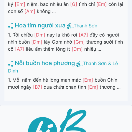
kỷ
[Em]
niệm, bao nhiêu ân
[G]
tình chỉ
[Em]
còn lại
con số
[Am]
không ...
Hoa tím người xưa
Thanh Sơn
1. Rồi chiều
[Dm]
nay lá khô rơi
[A7]
đầy có người
nhìn buồn
[Dm]
lây Gom nhớ
[Gm]
thương sưởi tình
cô
[A7]
liêu ấm thêm lòng ít
[Dm]
nhiềụ ...
Nỗi buồn hoa phượng
Thanh Sơn & Lê
Dinh
1. Mỗi năm đến hè lòng man mác
[Em]
buồn Chín
mươi ngày
[B7]
qua chứa chan tình
[Em]
thương ...