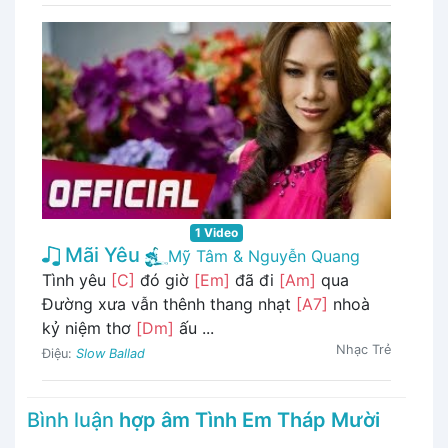
1 Video
Mãi Yêu
Mỹ Tâm & Nguyễn Quang
Tình yêu
[C]
đó giờ
[Em]
đã đi
[Am]
qua
Đường xưa vẫn thênh thang nhạt
[A7]
nhoà
kỷ niệm thơ
[Dm]
ấu ...
Nhạc Trẻ
Điệu:
Slow Ballad
Bình luận
hợp âm Tình Em Tháp Mười