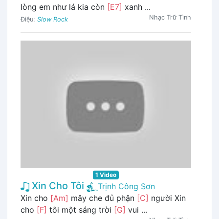
lòng em như lá kia còn
[E7]
xanh ...
Nhạc Trữ Tình
Điệu:
Slow Rock
1 Video
Xin Cho Tôi
Trịnh Công Sơn
Xin cho
[Am]
mây che đủ phận
[C]
người Xin
cho
[F]
tôi một sáng trời
[G]
vui ...