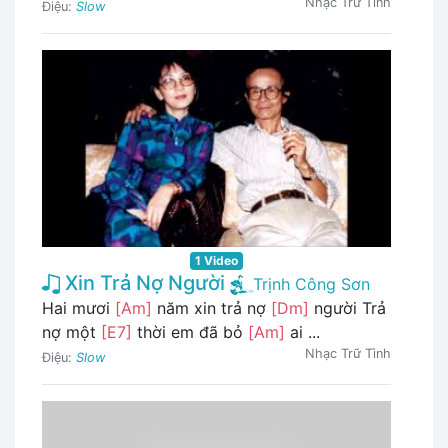
Nhạc Trữ Tình
Điệu:
Slow
1 Video
Xin Trả Nợ Người
Trịnh Công Sơn
Hai mươi
[Am]
năm xin trả nợ
[Dm]
người Trả
nợ một
[E7]
thời em đã bỏ
[Am]
ai ...
Nhạc Trữ Tình
Điệu:
Slow