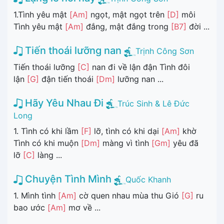
1.Tình yêu mật
[Am]
ngọt, mật ngọt trên
[D]
môi
Tình yêu mật
[Am]
đắng, mật đắng trong
[B7]
đời ...
Tiến thoái lưỡng nan
Trịnh Công Sơn
Tiến thoái lưỡng
[C]
nan đi về lận đận Tình đôi
lận
[G]
đận tiến thoái
[Dm]
lưỡng nan ...
Hãy Yêu Nhau Đi
Trúc Sinh & Lê Đức
Long
1. Tình có khi lầm
[F]
lỡ, tình có khi dại
[Am]
khờ
Tình có khi muộn
[Dm]
màng vì tình
[Gm]
yêu đã
lỡ
[C]
làng ...
Chuyện Tình Mình
Quốc Khanh
1. Mình tình
[Am]
cờ quen nhau mùa thu Gió
[G]
ru
bao ước
[Am]
mơ về ...