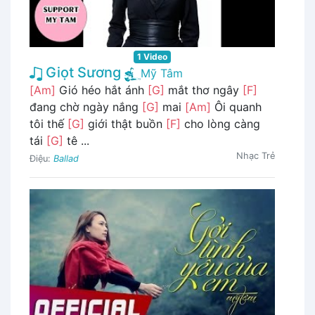
1 Video
Giọt Sương
Mỹ Tâm
[Am]
Gió héo hắt ánh
[G]
mắt thơ ngây
[F]
đang chờ ngày nắng
[G]
mai
[Am]
Ôi quanh
tôi thế
[G]
giới thật buồn
[F]
cho lòng càng
tái
[G]
tê ...
Nhạc Trẻ
Điệu:
Ballad