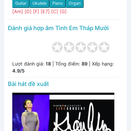
Guitar
Ukulele
Piano
Organ
[Am]
[D]
[F]
[E7]
[C]
[G]
Đánh giá hợp âm Tình Em Tháp Mười
Lượt đánh giá:
18
| Tổng điểm:
89
| Xếp hạng:
4.9/5
Bài hát đề xuất