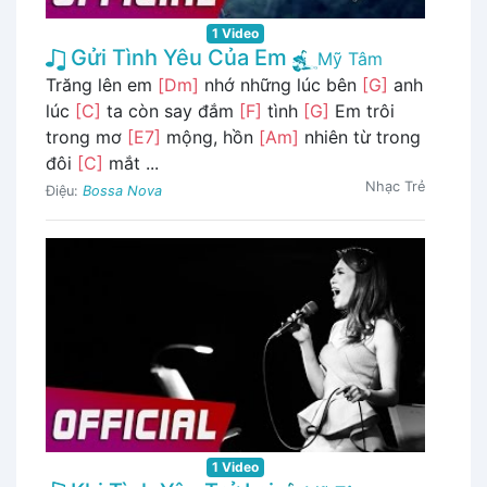
1 Video
Gửi Tình Yêu Của Em
Mỹ Tâm
Trăng lên em
[Dm]
nhớ những lúc bên
[G]
anh
lúc
[C]
ta còn say đắm
[F]
tình
[G]
Em trôi
trong mơ
[E7]
mộng, hồn
[Am]
nhiên từ trong
đôi
[C]
mắt ...
Nhạc Trẻ
Điệu:
Bossa Nova
1 Video