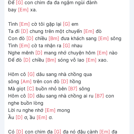
Để
[G]
con chim đa đa ngậm ngùi đành
bay
[Em]
xa.
Tình
[Em]
cờ tôi gặp lại
[G]
em
Ta đi
[D]
chung trên một chuyến
[Em]
đò
Con đò
[D]
chiều
[Bm]
đưa khách sang
[Em]
sông
Tình
[Em]
cờ ta nhận ra
[G]
nhau
Nghe mênh
[D]
mang nhớ chuyện hôm
[Em]
nào
Để đò
[D]
chiều
[Bm]
sóng vỗ lao
[Em]
xao.
Hôm cô
[G]
dâu sang nhà chồng qua
sông
[Am]
trên con đò
[D]
hồng
Mà giọt
[C]
buồn nhỏ bên
[B7]
sông
Hôm cô
[D]
dâu sang nhà chồng ai ru
[B7]
con
nghe buồn lòng
Lời ru nghe nhớ
[Em]
mong
Ầu
[D]
ơ, ầu
[Em]
ơ.
Có
[D]
con chim đa
[G]
đa nó đậu cành
[Em]
đa