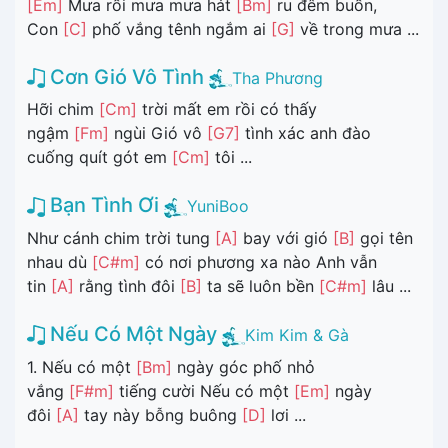
[Em]
Mưa rồi mưa mưa hát
[Bm]
ru đêm buồn,
Con
[C]
phố vắng tênh ngắm ai
[G]
về trong mưa ...
Cơn Gió Vô Tình
Tha Phương
Hỡi chim
[Cm]
trời mất em rồi có thấy
ngậm
[Fm]
ngùi Gió vô
[G7]
tình xác anh đào
cuống quít gót em
[Cm]
tôi ...
Bạn Tình Ơi
YuniBoo
Như cánh chim trời tung
[A]
bay với gió
[B]
gọi tên
nhau dù
[C#m]
có nơi phương xa nào Anh vẫn
tin
[A]
rằng tình đôi
[B]
ta sẽ luôn bền
[C#m]
lâu ...
Nếu Có Một Ngày
Kim Kim & Gà
1. Nếu có một
[Bm]
ngày góc phố nhỏ
vắng
[F#m]
tiếng cười Nếu có một
[Em]
ngày
đôi
[A]
tay này bỗng buông
[D]
lơi ...