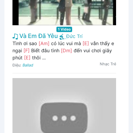
1 Video
Và Em Đã Yêu
Đức Trí
Tình ơi sao
[Am]
có lúc vui mà
[E]
vẫn thấy e
ngại
[F]
Biết đâu tình
[Dm]
đến vui chơi giây
phút
[E]
thôi ...
Nhạc Trẻ
Điệu:
Ballad