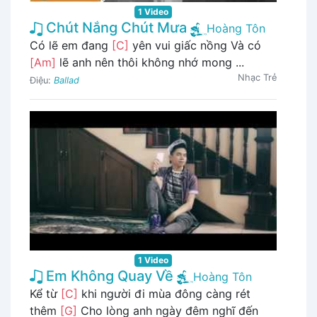
1 Video
Chút Nắng Chút Mưa
Hoàng Tôn
Có lẽ em đang
[C]
yên vui giấc nồng Và có
[Am]
lẽ anh nên thôi không nhớ mong ...
Nhạc Trẻ
Điệu:
Ballad
1 Video
Em Không Quay Về
Hoàng Tôn
Kể từ
[C]
khi người đi mùa đông càng rét
thêm
[G]
Cho lòng anh ngày đêm nghĩ đến