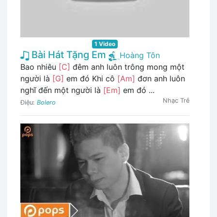
1 Video
Bài Hát Tặng Em
Hoàng Tôn
Bao nhiêu
[C]
đêm anh luôn trông mong một
người là
[G]
em đó Khi cô
[Am]
đơn anh luôn
nghĩ đến một người là
[Em]
em đó ...
Nhạc Trẻ
Điệu:
Bolero