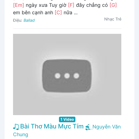
[Em]
ngày xưa Tuy giờ
[F]
đây chẳng có
[G]
em bên cạnh anh
[C]
nữa ...
Nhạc Trẻ
Điệu:
Ballad
1 Video
Bài Thơ Màu Mực Tím
Nguyễn Văn
Chung