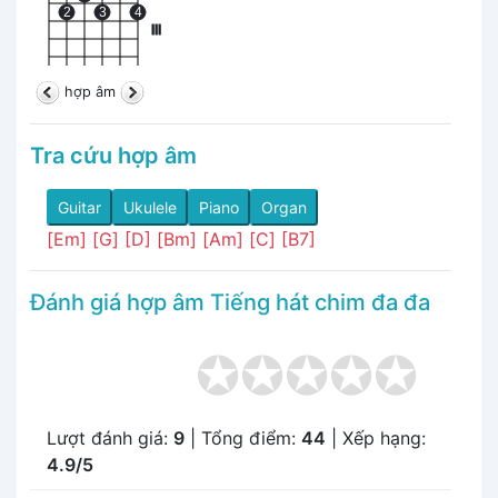
2
3
4
III
hợp âm
Tra cứu hợp âm
Guitar
Ukulele
Piano
Organ
[Em]
[G]
[D]
[Bm]
[Am]
[C]
[B7]
Đánh giá hợp âm Tiếng hát chim đa đa
Lượt đánh giá:
9
| Tổng điểm:
44
| Xếp hạng:
4.9/5