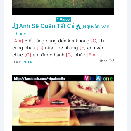
1 Video
Anh Sẽ Quên Tất Cả
Nguyễn Văn
Chung
[Am]
Biết rằng cũng đến khi không
[G]
đi
cùng nhau
[C]
nữa Thế nhưng
[F]
anh vẫn
chúc
[G]
em được hạnh
[C]
phúc
[Em]
...
Nhạc Trẻ
Điệu:
Valse