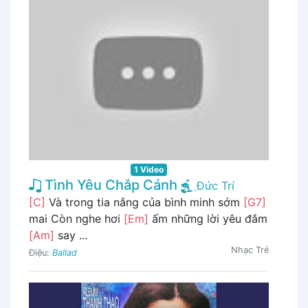
1 Video
Tình Yêu Chắp Cánh
Đức Trí
[C]
Và trong tia nắng của bình minh sớm
[G7]
mai Còn nghe hơi
[Em]
ấm những lời yêu đắm
[Am]
say ...
Nhạc Trẻ
Điệu:
Ballad