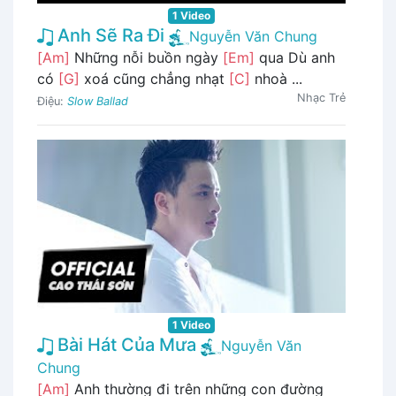
1 Video
Anh Sẽ Ra Đi
Nguyễn Văn Chung
[Am]
Những nỗi buồn ngày
[Em]
qua Dù anh
có
[G]
xoá cũng chẳng nhạt
[C]
nhoà ...
Nhạc Trẻ
Điệu:
Slow Ballad
1 Video
Bài Hát Của Mưa
Nguyễn Văn
Chung
[Am]
Anh thường đi trên những con đường