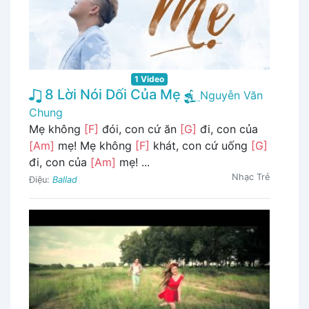
1 Video
8 Lời Nói Dối Của Mẹ
Nguyễn Văn
Chung
Mẹ không
[F]
đói, con cứ ăn
[G]
đi, con của
[Am]
mẹ! Mẹ không
[F]
khát, con cứ uống
[G]
đi, con của
[Am]
mẹ! ...
Nhạc Trẻ
Điệu:
Ballad