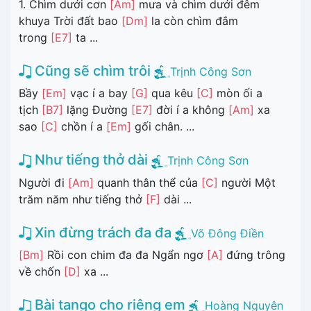
1. Chìm dưới cơn
[Am]
mưa và chìm dưới đêm
khuya Trời đất bao
[Dm]
la còn chìm đắm
trong
[E7]
ta ...
Cũng sẽ chìm trôi
Trịnh Công Sơn
Bầy
[Em]
vạc í a bay
[G]
qua kêu
[C]
mòn ối a
tịch
[B7]
lặng Đường
[E7]
đời í a không
[Am]
xa
sao
[C]
chồn í a
[Em]
gối chân. ...
Như tiếng thở dài
Trịnh Công Sơn
Người đi
[Am]
quanh thân thể của
[C]
người Một
trăm năm như tiếng thở
[F]
dài ...
Xin đừng trách đa đa
Võ Đông Điền
[Bm]
Rồi con chim đa đa Ngẩn ngơ
[A]
đứng trông
về chốn
[D]
xa ...
Bài tango cho riêng em
Hoàng Nguyên