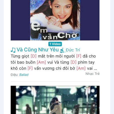
1 Video
Và Cũng Như Yêu
Đức Trí
Từng giọt
[D]
mắt trên môi người
[F]
đã cho
tôi bao buồn
[Am]
vui Và từng
[D]
phím tay
khô còn
[F]
vấn vương chi đôi bờ
[Am]
vai ...
Nhạc Trẻ
Điệu:
Ballad