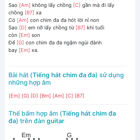
Sao
[Am]
không lấy chồng
[C]
gần mà đi lấy
chồng
[B7]
xa
Có
[Am]
con chim đa đa hót lời nỉ non
Sao
[D]
em nỡ lấy chồng từ
[B7]
khi tuổi
còn
[Em]
son
Để
[G]
con chim đa đa ngậm ngùi đành
bay
[Em]
xa.
Bài hát (
Tiếng hát chim đa đa
) sử dụng
những hợp âm
[Em]
[G]
[D]
[Bm]
[Am]
[C]
[B7]
Thế bấm hợp âm (
Tiếng hát chim đa
đa
) trên đàn
guitar
Em
G
o
o
o
o
o
o
o