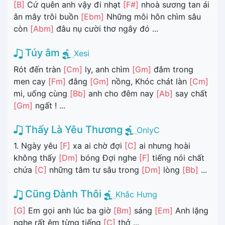
[B]
Cứ quên anh vậy đi nhạt
[F#]
nhoà sương tan ái
ân mây trôi buồn
[Ebm]
Những môi hôn chìm sâu
còn
[Abm]
đâu nụ cười thơ ngây đó ...
Túy âm
Xesi
Rót đến tràn
[Cm]
ly, anh chìm
[Gm]
đắm trong
men cay
[Fm]
đắng
[Gm]
nồng, Khóc chát làn
[Cm]
mi, uống cùng
[Bb]
anh cho đêm nay
[Ab]
say chất
[Gm]
ngất ! ...
Thấy Là Yêu Thương
OnlyC
1. Ngày yêu
[F]
xa ai chờ đợi
[C]
ai nhưng hoài
không thấy
[Dm]
bóng Đợi nghe
[F]
tiếng nói chất
chứa
[C]
những tâm tư sâu trong
[Dm]
lòng
[Bb]
...
Cũng Đành Thôi
Khắc Hưng
[G]
Em gọi anh lúc ba giờ
[Bm]
sáng
[Em]
Anh lặng
nghe rất êm từng tiếng
[C]
thở ...