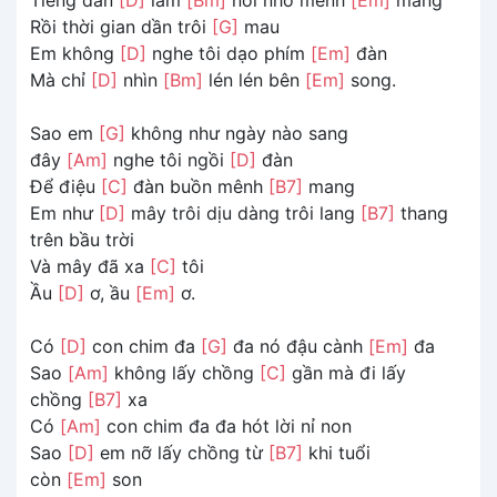
Rồi thời gian dần trôi
[G]
mau
Em không
[D]
nghe tôi dạo phím
[Em]
đàn
Mà chỉ
[D]
nhìn
[Bm]
lén lén bên
[Em]
song.
Sao em
[G]
không như ngày nào sang
đây
[Am]
nghe tôi ngồi
[D]
đàn
Để điệu
[C]
đàn buồn mênh
[B7]
mang
Em như
[D]
mây trôi dịu dàng trôi lang
[B7]
thang
trên bầu trời
Và mây đã xa
[C]
tôi
Ầu
[D]
ơ, ầu
[Em]
ơ.
Có
[D]
con chim đa
[G]
đa nó đậu cành
[Em]
đa
Sao
[Am]
không lấy chồng
[C]
gần mà đi lấy
chồng
[B7]
xa
Có
[Am]
con chim đa đa hót lời nỉ non
Sao
[D]
em nỡ lấy chồng từ
[B7]
khi tuổi
còn
[Em]
son