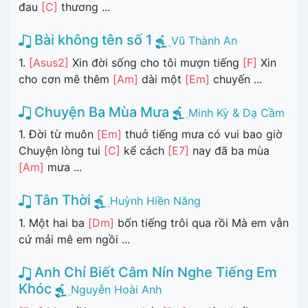
đau
[C]
thương ...
Bài không tên số 1
Vũ Thành An
1.
[Asus2]
Xin đời sống cho tôi mượn tiếng
[F]
Xin
cho cơn mê thêm
[Am]
dài một
[Em]
chuyến ...
Chuyện Ba Mùa Mưa
Minh Kỳ & Dạ Cầm
1. Đời từ muôn
[Em]
thuở tiếng mưa có vui bao giờ
Chuyện lòng tui
[C]
kể cách
[E7]
nay đã ba mùa
[Am]
mưa ...
Tân Thời
Huỳnh Hiền Năng
1. Một hai ba
[Dm]
bốn tiếng trôi qua rồi Mà em vẫn
cứ mải mê em ngồi ...
Anh Chỉ Biết Câm Nín Nghe Tiếng Em
Khóc
Nguyễn Hoài Anh