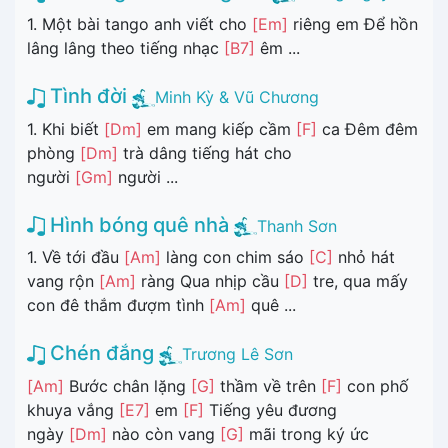
1. Một bài tango anh viết cho
[Em]
riêng em Để hồn
lâng lâng theo tiếng nhạc
[B7]
êm ...
Tình đời
Minh Kỳ & Vũ Chương
1. Khi biết
[Dm]
em mang kiếp cầm
[F]
ca Đêm đêm
phòng
[Dm]
trà dâng tiếng hát cho
người
[Gm]
người ...
Hình bóng quê nhà
Thanh Sơn
1. Về tới đầu
[Am]
làng con chim sáo
[C]
nhỏ hát
vang rộn
[Am]
ràng Qua nhịp cầu
[D]
tre, qua mấy
con đê thắm đượm tình
[Am]
quê ...
Chén đắng
Trương Lê Sơn
[Am]
Bước chân lặng
[G]
thầm về trên
[F]
con phố
khuya vắng
[E7]
em
[F]
Tiếng yêu đương
ngày
[Dm]
nào còn vang
[G]
mãi trong ký ức