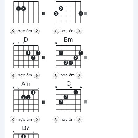
2
3
2
III
3
4
III
hợp âm
hợp âm
D
Bm
x
o
o
x
1
2
1
1
3
III
2
III
3
4
hợp âm
hợp âm
C
Am
x
o
o
x
o
o
1
1
2
2
3
3
III
III
hợp âm
hợp âm
B7
x
o
1