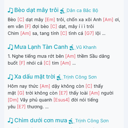
Bèo dạt mây trôi
Dân ca Bắc Bộ
Bèo
[C]
dạt mây
[Em]
trôi, chốn xa xôi Anh
[Am]
ơi,
em vẫn
[F]
đợi bèo
[C]
dạt, mây í i ì trôi
Chim
[Am]
sa, tang tính
[C]
tình cá
[G7]
lội ...
Mưa Lạnh Tàn Canh
Vũ Khanh
1. Nghe tiếng mưa rớt bên
[Am]
thềm Sầu dâng
buốt
[F]
nhói cả
[C]
tim
[Am]
...
Xa dấu mặt trời
Trịnh Công Sơn
Hôm nay thức
[Am]
dậy không còn
[C]
thấy
mặt
[G]
trời không còn
[E7]
thấy loài
[Am]
người
[Dm]
Vây phủ quanh
[Esus4]
đời nói tiếng
yêu
[E7]
thương. ...
Chìm dưới cơn mưa
Trịnh Công Sơn