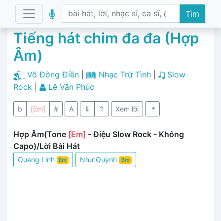
Tìm
Tiếng hát chim đa đa (Hợp
Âm)
Võ Đông Điền
|
Nhạc Trữ Tình
|
Slow
Rock
|
Lê Văn Phúc
b
[Em]
#
A
⇓
⇑
Xem lời
Hợp Âm(Tone
[Em]
- Điệu Slow Rock - Không
Capo)/Lời Bài Hát
Quang Linh
Như Quỳnh
Em
Bm