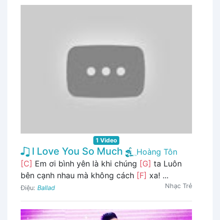
1 Video
I Love You So Much
Hoàng Tôn
[C]
Em ơi bình yên là khi chúng
[G]
ta Luôn
bên cạnh nhau mà không cách
[F]
xa! ...
Nhạc Trẻ
Điệu:
Ballad