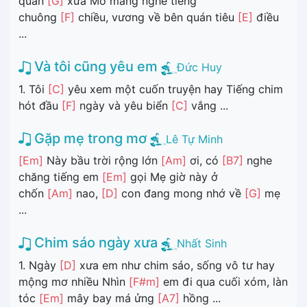
quán
[G]
xưa Mơ màng nghe tiếng
chuông
[F]
chiều, vương về bên quán tiêu
[E]
điều
...
Và tôi cũng yêu em
Đức Huy
1. Tôi
[C]
yêu xem một cuốn truyện hay Tiếng chim
hót đầu
[F]
ngày và yêu biển
[C]
vắng ...
Gặp mẹ trong mơ
Lê Tự Minh
[Em]
Này bầu trời rộng lớn
[Am]
ơi, có
[B7]
nghe
chăng tiếng em
[Em]
gọi Mẹ giờ này ở
chốn
[Am]
nao,
[D]
con đang mong nhớ về
[G]
mẹ
...
Chim sáo ngày xưa
Nhất Sinh
1. Ngày
[D]
xưa em như chim sáo, sống vô tư hay
mộng mơ nhiều Nhìn
[F#m]
em đi qua cuối xóm, làn
tóc
[Em]
mây bay má ửng
[A7]
hồng ...