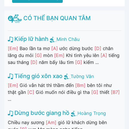
CÓ THỂ BẠN QUAN TÂM
Kiếp lữ hành
Minh Châu
[Em]
Bao lần ta mơ
[A]
ước dừng bước
[D]
chân
lãng du mỏi
[G]
mòn
[Em]
Khi tình yêu lên
[A]
tiếng
sau tháng
[D]
năm bấy lâu tìm
[G]
kiếm ...
Tiếng gió xôn xao
Tường Văn
[Em]
Gió vẫn hát thì thầm đến
[Bm]
bên tôi như
thật gần
[C]
Gió muốn nói điều gì tha
[G]
thiết
[B7]
...
Dừng bước giang hồ
Hoàng Trọng
Chiều nay sương
[Am]
gió lữ khách dừng bên