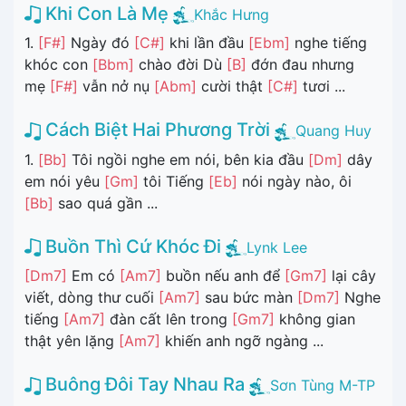
Khi Con Là Mẹ
Khắc Hưng
1.
[F#]
Ngày đó
[C#]
khi lần đầu
[Ebm]
nghe tiếng
khóc con
[Bbm]
chào đời Dù
[B]
đớn đau nhưng
mẹ
[F#]
vẫn nở nụ
[Abm]
cười thật
[C#]
tươi ...
Cách Biệt Hai Phương Trời
Quang Huy
1.
[Bb]
Tôi ngồi nghe em nói, bên kia đầu
[Dm]
dây
em nói yêu
[Gm]
tôi Tiếng
[Eb]
nói ngày nào, ôi
[Bb]
sao quá gần ...
Buồn Thì Cứ Khóc Đi
Lynk Lee
[Dm7]
Em có
[Am7]
buồn nếu anh để
[Gm7]
lại cây
viết, dòng thư cuối
[Am7]
sau bức màn
[Dm7]
Nghe
tiếng
[Am7]
đàn cất lên trong
[Gm7]
không gian
thật yên lặng
[Am7]
khiến anh ngỡ ngàng ...
Buông Đôi Tay Nhau Ra
Sơn Tùng M-TP