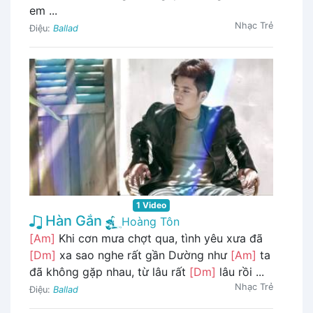
em ...
Nhạc Trẻ
Điệu:
Ballad
1 Video
Hàn Gắn
Hoàng Tôn
[Am]
Khi cơn mưa chợt qua, tình yêu xưa đã
[Dm]
xa sao nghe rất gần Dường như
[Am]
ta
đã không gặp nhau, từ lâu rất
[Dm]
lâu rồi ...
Nhạc Trẻ
Điệu:
Ballad