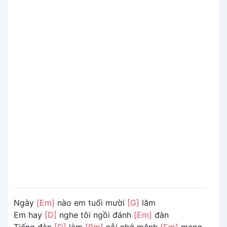
Ngày
[Em]
nào em tuổi mười
[G]
lăm
Em hay
[D]
nghe tôi ngồi đánh
[Em]
đàn
Tiếng đàn
[D]
làm
[Bm]
nỗi nhớ mênh
[Em]
mang