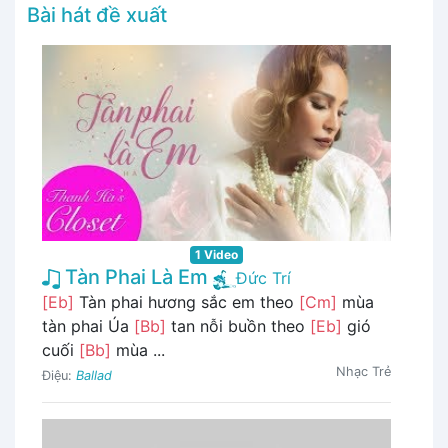
Bài hát đề xuất
1 Video
Tàn Phai Là Em
Đức Trí
[Eb]
Tàn phai hương sắc em theo
[Cm]
mùa
tàn phai Úa
[Bb]
tan nỗi buồn theo
[Eb]
gió
cuối
[Bb]
mùa ...
Nhạc Trẻ
Điệu:
Ballad