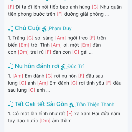
[F]
Đi ta đi lên nối tiếp bao anh hùng
[C]
Như quân
tiên phong bước trên
[F]
đường giải phóng ...
Chú Cuội
Phạm Duy
1. Trăng
[C]
soi sáng
[Am]
ngời treo
[F]
trên
biển
[Em]
trời Tình
[Am]
ơi, một
[Em]
đàn
con
[Dm]
trai rủ
[F]
đàn con
[C]
gái ...
Nụ hôn đánh rơi
Đức Trí
1.
[Am]
Em đánh
[G]
rơi nụ hôn
[F]
đầu sau
lưng
[C]
anh
[Am]
Em đánh
[G]
rơi tình yêu
[F]
đầu
sau lưng
[C]
anh ...
Tết Cali tết Sài Gòn
Trần Thiện Thanh
1. Có một lần hình như rất
[F]
xa xăm Hai đứa nắm
tay dạo bước
[Dm]
âm thầm ...