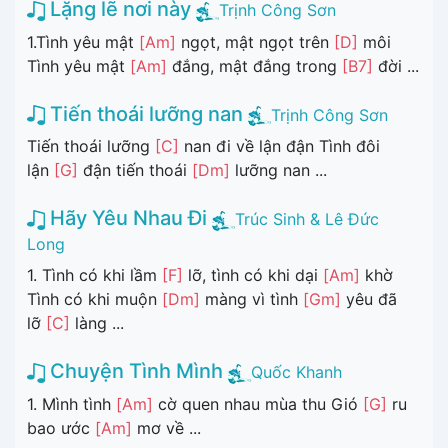
Lặng lẽ nơi này
Trịnh Công Sơn
1.Tình yêu mật
[Am]
ngọt, mật ngọt trên
[D]
môi
Tình yêu mật
[Am]
đắng, mật đắng trong
[B7]
đời ...
Tiến thoái lưỡng nan
Trịnh Công Sơn
Tiến thoái lưỡng
[C]
nan đi về lận đận Tình đôi
lận
[G]
đận tiến thoái
[Dm]
lưỡng nan ...
Hãy Yêu Nhau Đi
Trúc Sinh & Lê Đức
Long
1. Tình có khi lầm
[F]
lỡ, tình có khi dại
[Am]
khờ
Tình có khi muộn
[Dm]
màng vì tình
[Gm]
yêu đã
lỡ
[C]
làng ...
Chuyện Tình Mình
Quốc Khanh
1. Mình tình
[Am]
cờ quen nhau mùa thu Gió
[G]
ru
bao ước
[Am]
mơ về ...