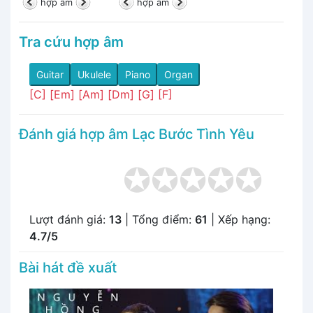
hợp âm
hợp âm
Tra cứu hợp âm
Guitar
Ukulele
Piano
Organ
[C]
[Em]
[Am]
[Dm]
[G]
[F]
Đánh giá hợp âm Lạc Bước Tình Yêu
Lượt đánh giá:
13
| Tổng điểm:
61
| Xếp hạng:
4.7/5
Bài hát đề xuất