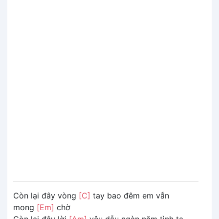
Còn lại đây vòng
[C]
tay bao đêm em vẫn
mong
[Em]
chờ
Còn lại đây lời
[Am]
yêu dẫu ngàn năm tình ta