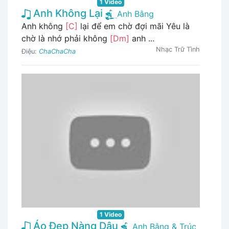
1 Video
Anh Không Lại
Anh Bằng
Anh không
[C]
lại để em chờ đợi mãi Yêu là
chờ là nhớ phải không
[Dm]
anh ...
Nhạc Trữ Tình
Điệu:
ChaChaCha
1 Video
Áo Đẹp Nàng Dâu
Anh Bằng & Trúc