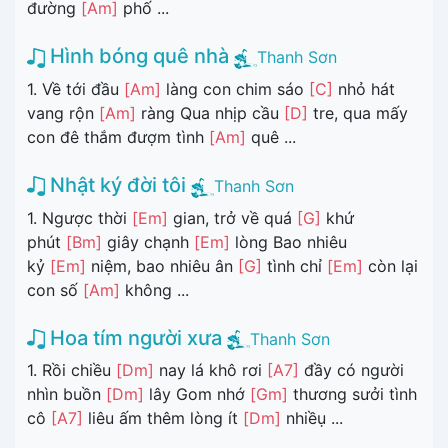
đường
[Am]
phố ...
Hình bóng quê nhà
Thanh Sơn
1. Về tới đầu
[Am]
làng con chim sáo
[C]
nhỏ hát
vang rộn
[Am]
ràng Qua nhịp cầu
[D]
tre, qua mấy
con đê thắm đượm tình
[Am]
quê ...
Nhật ký đời tôi
Thanh Sơn
1. Ngược thời
[Em]
gian, trở về quá
[G]
khứ
phút
[Bm]
giây chạnh
[Em]
lòng Bao nhiêu
kỷ
[Em]
niệm, bao nhiêu ân
[G]
tình chỉ
[Em]
còn lại
con số
[Am]
không ...
Hoa tím người xưa
Thanh Sơn
1. Rồi chiều
[Dm]
nay lá khô rơi
[A7]
đầy có người
nhìn buồn
[Dm]
lây Gom nhớ
[Gm]
thương sưởi tình
cô
[A7]
liêu ấm thêm lòng ít
[Dm]
nhiềụ ...