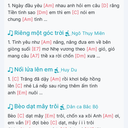
1. Ngày đầu yêu
[Am]
nhau anh hỏi em câu
[D]
rằng
Tiền tình sao
[Dm]
em thì em
[C]
nói em
chung
[Am]
tình ...
Riêng một góc trời
Ngô Thụy Miên
1. Tình yêu như
[Am]
nắng, nắng đưa em về bên
giòng suối
[E7]
mơ Nhẹ vương theo
[Am]
gió, gió
mang câu
[A7]
thề xa rời chốn
[Dm]
xưa ...
Nổi lửa lên em
Huy Du
1.
[C]
Trăng đã dậy
[Am]
rồi khơi bếp hồng
lên
[C]
nhé Lá nếp sau rừng thêm ấm tình
anh
[Em]
nuôi ...
Bèo dạt mây trôi
Dân ca Bắc Bộ
Bèo
[C]
dạt mây
[Em]
trôi, chốn xa xôi Anh
[Am]
ơi,
em vẫn
[F]
đợi bèo
[C]
dạt, mây í i ì trôi