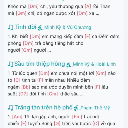
Khóc mà
[Dm]
chi, yêu thương qua
[A]
rồi Than
mà
[Gm]
chi, có ngăn được xót
[Dm]
xa ...
Tình đời
Minh Kỳ & Vũ Chương
1. Khi biết
[Dm]
em mang kiếp cầm
[F]
ca Đêm đêm
phòng
[Dm]
trà dâng tiếng hát cho
người
[Gm]
người ...
Sầu tím thiệp hồng
Minh Kỳ & Hoài Linh
1. Từ lúc quen
[Dm]
em chưa nói một lời
[Gm]
nào
tỏ
[C]
tình ta
[F]
mến nhau Nhiều đêm
ngắm
[Bb]
sao mà ước duyên mình bền
[F]
lâu
suốt
[D7]
đời tình
[Gm]
khắc sâu ...
Trăng tàn trên hè phố
Phạm Thế Mỹ
1.
[Am]
Tôi lại gặp anh, người
[Em]
trai nơi
chiến
[F]
tuyến Súng
[G]
trên vai bước
[C]
về qua