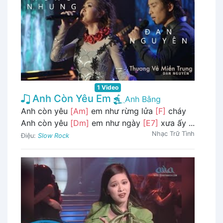
1 Video
Anh Còn Yêu Em
Anh Bằng
Anh còn yêu
[Am]
em như rừng lửa
[F]
cháy
Anh còn yêu
[Dm]
em như ngày
[E7]
xưa ấy ...
Nhạc Trữ Tình
Điệu:
Slow Rock