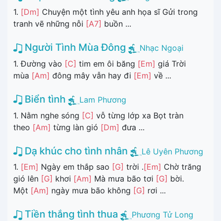
1.
[Dm]
Chuyện một tình yêu anh họa sĩ Gửi trong
tranh vẽ những nỗi
[A7]
buồn ...
Người Tình Mùa Đông
Nhạc Ngoại
1. Đường vào
[C]
tim em ôi băng
[Em]
giá Trời
mùa
[Am]
đông mây vẫn hay đi
[Em]
về ...
Biển tình
Lam Phương
1. Nằm nghe sóng
[C]
vỗ từng lớp xa Bọt tràn
theo
[Am]
từng làn gió
[Dm]
đưa ...
Dạ khúc cho tình nhân
Lê Uyên Phương
1.
[Em]
Ngày em thắp sao
[G]
trời .
[Em]
Chờ trăng
gió lên
[G]
khơi
[Am]
Mà mưa bão tơi
[G]
bời.
Một
[Am]
ngày mưa bão không
[G]
rơi ...
Tiền thắng tình thua
Phương Tử Long