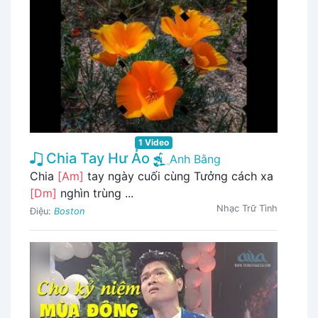
1 Video
Chia Tay Hư Ảo
Anh Bằng
Chia
[Am]
tay ngày cuối cùng Tưởng cách xa
[Dm]
nghìn trùng ...
Nhạc Trữ Tình
Điệu:
Boston