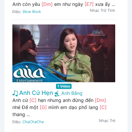
Anh còn yêu
[Dm]
em như ngày
[E7]
xưa ấy ...
Nhạc Trữ Tình
Điệu:
Slow Rock
1 Video
Anh Cứ Hẹn
Anh Bằng
Anh cứ
[C]
hẹn nhưng anh đừng đến
[Dm]
nhé Để một
[G]
mình em dạo phố lang
[C]
thang ...
Nhạc Trẻ
Điệu:
ChaChaCha