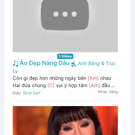
1 Video
Áo Đẹp Nàng Dâu
Anh Bằng & Trúc
Ly
Còn gì đẹp hơn những ngày bên
[Am]
nhau
Hai đứa chung
[C]
vui ý hợp tâm
[Am]
đầu ...
Nhạc Vàng
Điệu:
Slow Surf