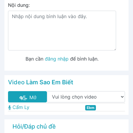
Nội dung:
Bạn cần
đăng nhập
để bình luận.
Video
Làm Sao Em Biết
Mở
Cẩm Ly
Ebm
Hỏi/Đáp chủ đề