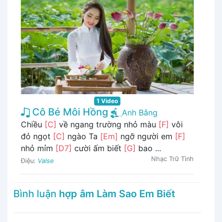
1 Video
Cô Bé Môi Hồng
Anh Bằng
Chiều
[C]
về ngang trường nhỏ màu
[F]
vôi
đỏ ngọt
[C]
ngào Ta
[Em]
ngỡ người em
[F]
nhỏ mỉm
[D7]
cười ấm biết
[G]
bao ...
Nhạc Trữ Tình
Điệu:
Valse
Bình luận
hợp âm Làm Sao Em Biết