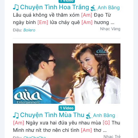
1 Video
Chuyện Tình Hoa Trắng
Anh Bằng
Lâu quá không về thăm xóm
[Am]
Đạo Từ
ngày binh
[Em]
lửa cháy quê
[Am]
hương ...
Nhạc Vàng
Điệu:
Bolero
1 Video
Chuyện Tình Mùa Thu
Anh Bằng
[Am]
Ngày xưa hai đứa yêu nhau mùa
[G]
Thu
Mình như nít thơ nên chi tình
[Am]
thơ ...
Nhạc Trẻ
Điệu:
ChaChaCha