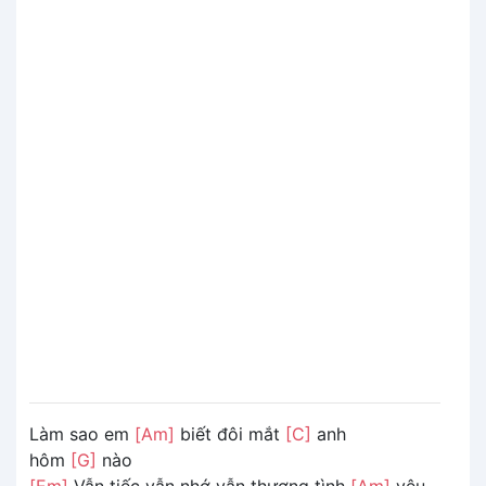
Làm sao em
[Am]
biết đôi mắt
[C]
anh
hôm
[G]
nào
[Em]
Vẫn tiếc vẫn nhớ vẫn thương tình
[Am]
yêu