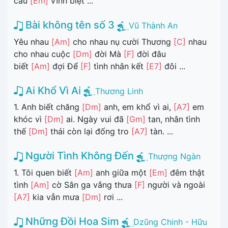
câu
[Em]
vĩnh biệt ...
Bài không tên số 3
Vũ Thành An
Yêu nhau
[Am]
cho nhau nụ cười Thương
[C]
nhau
cho nhau cuộc
[Dm]
đời Mà
[F]
đời đâu
biết
[Am]
đợi Để
[F]
tình nhân kết
[E7]
đôi ...
Ai Khổ Vì Ai
Thương Linh
1. Anh biết chăng
[Dm]
anh, em khổ vì ai,
[A7]
em
khóc vì
[Dm]
ai. Ngày vui đã
[Gm]
tan, nhân tình
thế
[Dm]
thái còn lại đống tro
[A7]
tàn. ...
Người Tình Không Đến
Thượng Ngàn
1. Tôi quen biết
[Am]
anh giữa một
[Em]
đêm thật
tình
[Am]
cờ Sân ga vắng thưa
[F]
người và ngoài
[A7]
kia vẫn mưa
[Dm]
rơi ...
Những Đồi Hoa Sim
Dzũng Chinh - Hữu