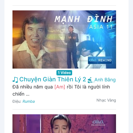
1 Video
Chuyện Giàn Thiên Lý 2
Anh Bằng
Đã nhiều năm qua
[Am]
rồi Tôi là người lính
chiến ...
Nhạc Vàng
Điệu:
Rumba