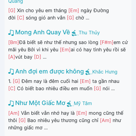
Quang
[G]
Xin cho yêu em tháng
[Em]
ngày Đường
đời
[C]
sóng gió anh vẫn
[G]
chờ ...
Mong Anh Quay Về
Thu Thủy
[Bm]
Đã biết sẽ như thế nhưng sao lòng
[F#m]
em cứ
mãi yêu Bởi vì khi yêu
[Em]
ai có hay tình yêu rồi sẽ
[A]
vút bay
[D]
...
Anh đợi em được không
Khắc Hưng
1.
[G]
Đêm nay là đêm cuối hai
[Em]
ta gần nhau
[C]
Có biết bao nhiêu điều em muốn
[G]
nói ...
Như Một Giấc Mơ
Mỹ Tâm
[Am]
Vẫn biết vẫn nhớ hay là
[Em]
mong cũng thế
thôi
[G]
Bao nhiêu yêu thương cũng chỉ
[Am]
như
những giấc mơ ...