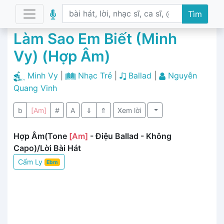
Tìm
Làm Sao Em Biết (Minh
Vy) (Hợp Âm)
Minh Vy
|
Nhạc Trẻ
|
Ballad
|
Nguyễn
Quang Vinh
b
[Am]
#
A
⇓
⇑
Xem lời
Hợp Âm(Tone
[Am]
- Điệu Ballad - Không
Capo)/Lời Bài Hát
Cẩm Ly
Ebm