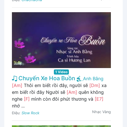
1 Video
Chuyến Xe Hoa Buồn
Anh Bằng
[Am]
Thôi em biết rồi đây, người sẽ
[Dm]
xa
em biết rồi đây Người sẽ
[Am]
quên không
nghe
[F]
mình còn đôi phút thương và
[E7]
nhớ ...
Nhạc Vàng
Điệu:
Slow Rock