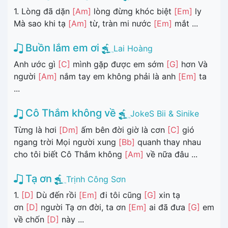
1. Lòng đã dặn
[Am]
lòng đừng khóc biệt
[Em]
ly
Mà sao khi tạ
[Am]
từ, tràn mi nước
[Em]
mắt ...
Buồn lắm em ơi
Lai Hoàng
Anh ước gì
[C]
mình gặp được em sớm
[G]
hơn Và
người
[Am]
nắm tay em không phải là anh
[Em]
ta
...
Cô Thắm không về
JokeS Bii & Sinike
Từng là hơi
[Dm]
ấm bên đời giờ là cơn
[C]
gió
ngang trời Mọi người xung
[Bb]
quanh thay nhau
cho tôi biết Cô Thắm không
[Am]
về nữa đâu ...
Tạ ơn
Trịnh Công Sơn
1.
[D]
Dù đến rồi
[Em]
đi tôi cũng
[G]
xin tạ
ơn
[D]
người Tạ ơn đời, ta ơn
[Em]
ai đã đưa
[G]
em
về chốn
[D]
này ...