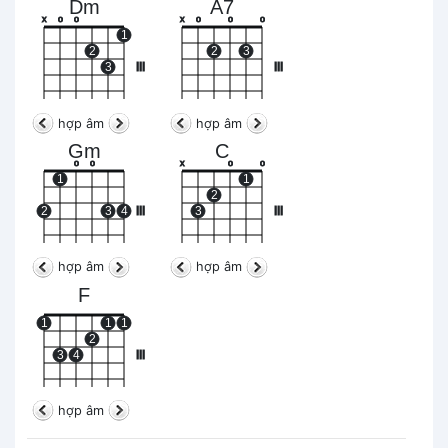
Dm
A7
x
o
o
x
o
o
o
1
2
2
3
3
III
III
hợp âm
hợp âm
Gm
C
o
o
x
o
o
1
1
2
2
3
4
III
3
III
hợp âm
hợp âm
F
1
1
1
2
3
4
III
hợp âm