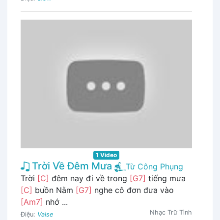
1 Video
Trời Về Đêm Mưa
Từ Công Phụng
Trời
[C]
đêm nay đi về trong
[G7]
tiếng mưa
[C]
buồn Nằm
[G7]
nghe cô đơn đưa vào
[Am7]
nhớ ...
Nhạc Trữ Tình
Điệu:
Valse