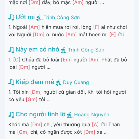
mặc nơi
[Dm]
đây, bỏ mặc
[Am]
người ...
Ướt mi
Trịnh Công Sơn
1. Ngoài
[Am]
hiên mưa rơi rơi, lòng
[F]
ai như chơi
vơi Người
[Dm]
ơi nước
[Am]
mắt hoen mi
[E]
rồi ...
Này em có nhớ
Trịnh Công Sơn
1.
[C]
Chúa đã bỏ loài
[Em]
người
[Am]
Phật đã bỏ
loài
[Dm]
người ...
Kiếp đam mê
Duy Quang
1. Tôi xin
[Dm]
người cứ gian dối, Khi tôi hỏi người
có yêu
[Gm]
tôi ...
Cho người tình lỡ
Hoàng Nguyên
Khóc mà
[Dm]
chi, yêu thương qua
[A]
rồi Than
mà
[Gm]
chi, có ngăn được xót
[Dm]
xa ...