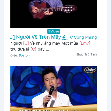
1 Video
Người Về Trên Mây
Từ Công Phụng
Người
[C]
về như áng mây Một mùa
[Em7]
thu đưa lá
[C]
bay ...
Nhạc Trữ Tình
Điệu:
Boston