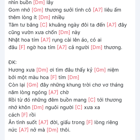
nhìn buồn
[Dm]
lây
Gom nhớ
[Gm]
thương sưởi tình cô
[A7]
liêu ấm
thêm lòng ít
[Dm]
nhiềụ
Tâm tư bâng
[C]
khuâng ngày đôi ta đến
[A7]
đây
cũng vườn xưa chốn
[Dm]
này
Nhặt hoa tím
[A7]
rụng cài lên áo, có ai
đâu
[F]
ngờ hoa tím
[A7]
cả người
[Dm]
thương.
ĐK:
Hương xưa
[Dm]
ơi tìm đâu thấy kỷ
[Gm]
niệm
bởi một màu hoa
[F]
tím
[Dm]
Còn lại
[Gm]
đây những khung trời chơ vơ tháng
năm lòng ngóng
[A7]
chờ
Rồi từ đó những đêm buồn mang
[C]
tới thương
nhớ khôn
[Dm]
nguôi người
[C]
xưa xa
cách
[F]
rồi
Ân tình suốt
[A7]
đời, giấu trong
[F]
lòng riêng
nức
[A7]
nở mà
[Dm]
thôi.