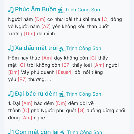
Phúc Âm Buồn
Trịnh Công Sơn
Người nằm
[Dm]
co như loài thú khi mùa
[C]
đông
về Người nằm
[A7]
yên không kêu than buốt
xương
[Dm]
da mình ...
Xa dấu mặt trời
Trịnh Công Sơn
Hôm nay thức
[Am]
dậy không còn
[C]
thấy
mặt
[G]
trời không còn
[E7]
thấy loài
[Am]
người
[Dm]
Vây phủ quanh
[Esus4]
đời nói tiếng
yêu
[E7]
thương. ...
Đại bác ru đêm
Trịnh Công Sơn
1. Đại
[Am]
bác đêm
[Dm]
đêm dội về
thành
[C]
phố Người phu quét
[G]
đường dừng chổi
đứng
[Am]
nghe ...
Con mắt còn lại
Trịnh Công Sơn