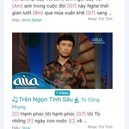
[Am]
anh trong cuộc đời
[G7]
này Nghe thời
gian lướt
[Bm]
qua mùa xuân khẽ
[G7]
sang ...
Nhạc Trữ Tình
Điệu:
Slow Ballad
1 Video
Trên Ngọn Tình Sầu
Từ Công
Phụng
[C]
Hạnh phúc tôi hạnh phúc
[G7]
tôi Từ
những
[F]
ngày con nước
[C]
về ...
Nhạc Trữ Tình
Điệu:
Slow