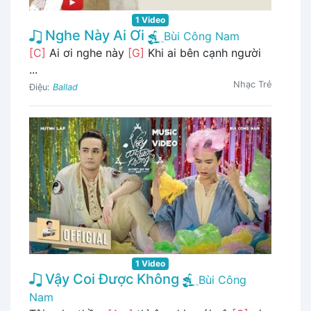
1 Video
Nghe Này Ai Ơi
Bùi Công Nam
[C]
Ai ơi nghe này
[G]
Khi ai bên cạnh người
...
Nhạc Trẻ
Điệu:
Ballad
1 Video
Vậy Coi Được Không
Bùi Công
Nam