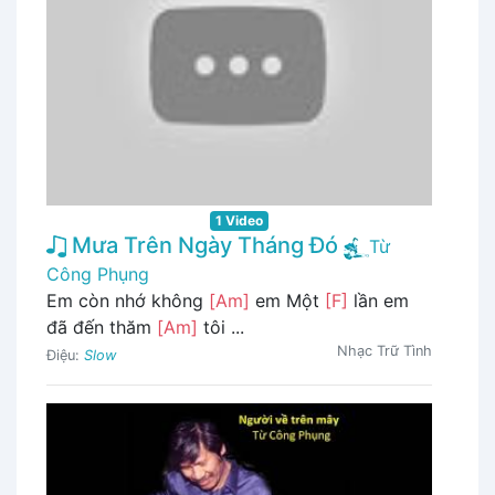
1 Video
Mưa Trên Ngày Tháng Đó
Từ
Công Phụng
Em còn nhớ không
[Am]
em Một
[F]
lần em
đã đến thăm
[Am]
tôi ...
Nhạc Trữ Tình
Điệu:
Slow