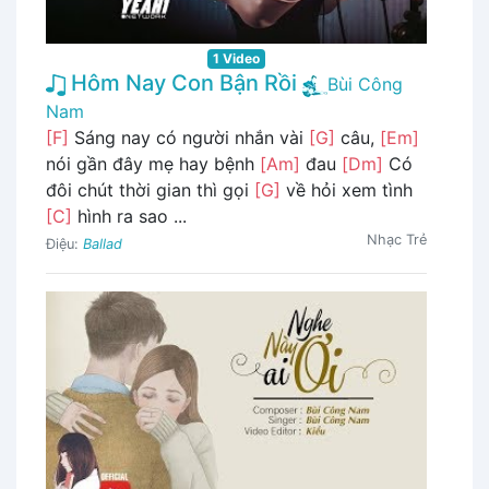
1 Video
Hôm Nay Con Bận Rồi
Bùi Công
Nam
[F]
Sáng nay có người nhắn vài
[G]
câu,
[Em]
nói gần đây mẹ hay bệnh
[Am]
đau
[Dm]
Có
đôi chút thời gian thì gọi
[G]
về hỏi xem tình
[C]
hình ra sao ...
Nhạc Trẻ
Điệu:
Ballad