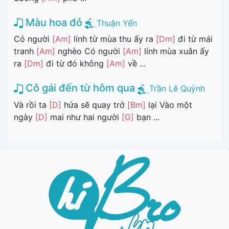
Màu hoa đỏ
Thuận Yến
Có người
[Am]
lính từ mùa thu ấy ra
[Dm]
đi từ mái
tranh
[Am]
nghèo Có người
[Am]
lính mùa xuân ấy
ra
[Dm]
đi từ đó không
[Am]
về ...
Cô gái đến từ hôm qua
Trần Lê Quỳnh
Và rồi ta
[D]
hứa sẽ quay trở
[Bm]
lại Vào một
ngày
[D]
mai như hai người
[G]
bạn ...