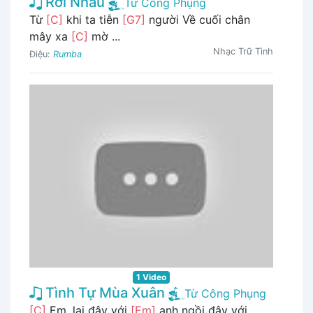
Rời Nhau
Từ Công Phụng
Từ
[C]
khi ta tiễn
[G7]
người Về cuối chân
mây xa
[C]
mờ ...
Nhạc Trữ Tình
Điệu:
Rumba
1 Video
Tình Tự Mùa Xuân
Từ Công Phụng
[C]
Em, lại đây với
[Em]
anh ngồi đây với