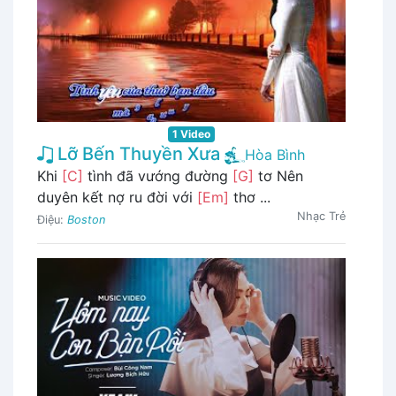
1 Video
Lỡ Bến Thuyền Xưa
Hòa Bình
Khi
[C]
tình đã vướng đường
[G]
tơ Nên
duyên kết nợ ru đời với
[Em]
thơ ...
Nhạc Trẻ
Điệu:
Boston