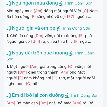
Ngụ ngôn mùa đông
Trịnh Công Sơn
Một ngày mùa
[Am]
đông một người Việt
[G]
Nam
Ra bên dòng
[F]
sông nhớ về cội
[E7]
nguồn ...
Người già và em bé
Trịnh Công Sơn
1. Ghế đá công
[Dm]
viên, dời ra đường
[F]
phố
Người già co
[Gm]
ro, chiều thiu thiu
[F]
ngủ ...
Ngày dài trên quê hương
Trịnh Công
Sơn
1. Một người
[Am]
già trong công
[C]
viên, một
người
[Dm]
điên trong thành
[Am]
phố Một
người
[F]
nằm không hơi
[G]
thở, một người ngồi
nghe bom
[C]
nổ ...
Em đi bỏ lại con đường
Trịnh Công Sơn
[Am]
Bỏ mặc căn
[Dm]
nhà, bỏ mặc
[Am]
tôi Bỏ