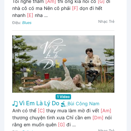
Tôi nghe thầm
[Am]
thì ông kia nói cô
[G]
ơi
nhà cô có ma Nên cô phải
[F]
dọn đi hết
nhanh
[E]
nha ...
Nhạc Trẻ
Điệu:
Blues
1 Video
Vì Em Là Lý Do
Bùi Công Nam
Anh có thể
[C]
thay mưa làm mờ đi vết
[Am]
thương chuyện tình xưa Chỉ cần em
[Dm]
nói
rằng em muốn quên
[G]
đi ...
Nhạc Trẻ