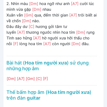
2. Nhìn màu
[Dm]
hoa ngỡ như anh
[A7]
cười lúc
mình vừa gặp
[Dm]
nhau
Xuân vẫn
[Gm]
qua, đếm thời gian
[A7]
trôi biết ai
về chốn
[Dm]
nào.
Đâu đây dư
[C]
hương gởi tâm tư
luyến
[A7]
thương ngước nhìn hoa tím
[Dm]
rụng
Tình sao hững
[A7]
hờ người xưa hỡi thấu cho
nỗi
[F]
lòng hoa tím
[A7]
còn người
[Dm]
đâu.
Bài hát (
Hoa tím người xưa
) sử dụng
những hợp âm
[Dm]
[A7]
[Gm]
[C]
[F]
Thế bấm hợp âm (
Hoa tím người xưa
)
trên đàn
guitar