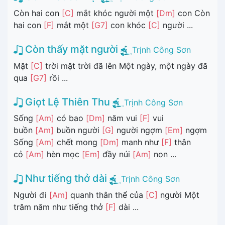
Còn hai con
[C]
mắt khóc người một
[Dm]
con Còn
hai con
[F]
mắt một
[G7]
con khóc
[C]
người ...
Còn thấy mặt người
Trịnh Công Sơn
Mặt
[C]
trời mặt trời đã lên Một ngày, một ngày đã
qua
[G7]
rồi ...
Giọt Lệ Thiên Thu
Trịnh Công Sơn
Sống
[Am]
có bao
[Dm]
năm vui
[F]
vui
buồn
[Am]
buồn người
[G]
người ngợm
[Em]
ngợm
Sống
[Am]
chết mong
[Dm]
manh như
[F]
thân
cỏ
[Am]
hèn mọc
[Em]
đầy núi
[Am]
non ...
Như tiếng thở dài
Trịnh Công Sơn
Người đi
[Am]
quanh thân thể của
[C]
người Một
trăm năm như tiếng thở
[F]
dài ...