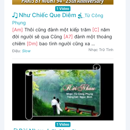
1 Video
Như Chiếc Que Diêm
Từ Công
Phụng
[Am]
Thôi cũng đành một kiếp trăm
[C]
năm
đời người sẽ qua Cũng
[A7]
đành một thoáng
chiêm
[Dm]
bao tình người cũng xa ...
Nhạc Trữ Tình
Điệu:
Slow
1 Video