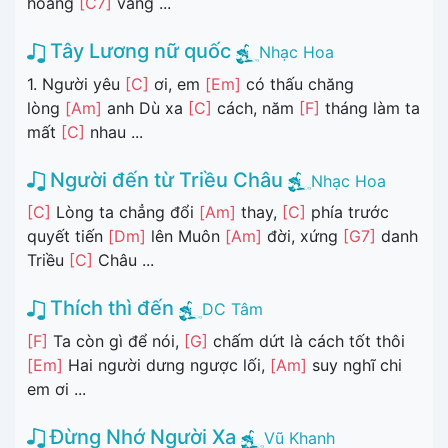
hoang
[C7]
vắng ...
Tây Lương nữ quốc
Nhạc Hoa
1. Người yêu
[C]
ơi, em
[Em]
có thấu chăng
lòng
[Am]
anh Dù xa
[C]
cách, năm
[F]
tháng làm ta
mất
[C]
nhau ...
Người đến từ Triều Châu
Nhạc Hoa
[C]
Lòng ta chẳng đổi
[Am]
thay,
[C]
phía trước
quyết tiến
[Dm]
lên Muôn
[Am]
đời, xứng
[G7]
danh
Triều
[C]
Châu ...
Thích thì đến
DC Tâm
[F]
Ta còn gì để nói,
[G]
chấm dứt là cách tốt thôi
[Em]
Hai người dưng ngược lối,
[Am]
suy nghĩ chi
em ơi ...
Đừng Nhớ Người Xa
Vũ Khanh