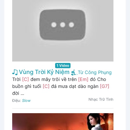
1 Video
Vùng Trời Kỷ Niệm
Từ Công Phụng
Trời
[C]
đem mây trôi về trên
[Em]
đó Cho
buồn ghì tuổi
[C]
đá mưa dạt dào ngàn
[G7]
đời ...
Nhạc Trữ Tình
Điệu:
Slow