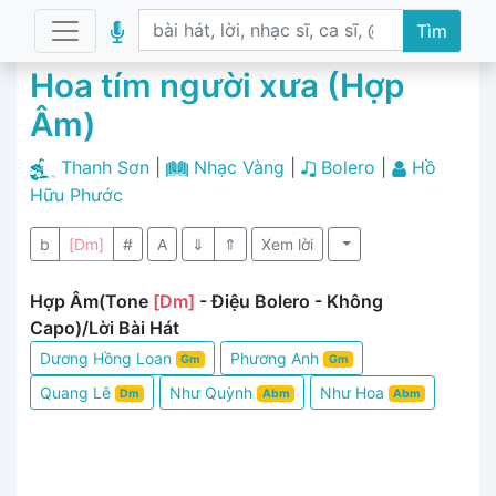
Tìm
Hoa tím người xưa (Hợp
Âm)
Thanh Sơn
|
Nhạc Vàng
|
Bolero
|
Hồ
Hữu Phước
b
[Dm]
#
A
⇓
⇑
Xem lời
Hợp Âm(Tone
[Dm]
- Điệu Bolero - Không
Capo)/Lời Bài Hát
Dương Hồng Loan
Phương Anh
Gm
Gm
Quang Lê
Như Quỳnh
Như Hoa
Dm
Abm
Abm