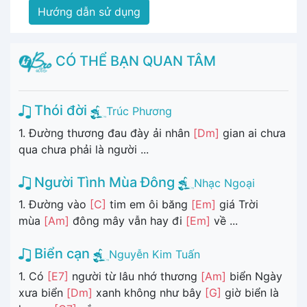
Hướng dẫn sử dụng
CÓ THỂ BẠN QUAN TÂM
Thói đời
Trúc Phương
1. Đường thương đau đày ải nhân
[Dm]
gian ai chưa
qua chưa phải là người ...
Người Tình Mùa Đông
Nhạc Ngoại
1. Đường vào
[C]
tim em ôi băng
[Em]
giá Trời
mùa
[Am]
đông mây vẫn hay đi
[Em]
về ...
Biển cạn
Nguyễn Kim Tuấn
1. Có
[E7]
người từ lâu nhớ thương
[Am]
biển Ngày
xưa biển
[Dm]
xanh không như bây
[G]
giờ biển là