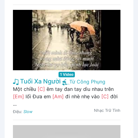
1 Video
Tuổi Xa Người
Từ Công Phụng
Một chiều
[C]
êm tay đan tay dìu nhau trên
[Em]
lối Đưa em
[Am]
đi nhè nhẹ vào
[C]
đời
...
Nhạc Trữ Tình
Điệu:
Slow