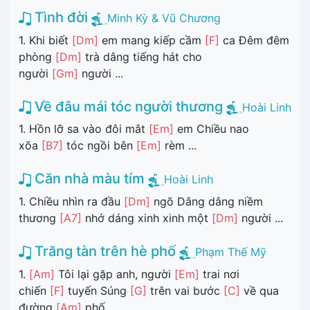
Tình đời
Minh Kỳ & Vũ Chương
1. Khi biết
[Dm]
em mang kiếp cầm
[F]
ca Đêm đêm
phòng
[Dm]
trà dâng tiếng hát cho
người
[Gm]
người ...
Về đâu mái tóc người thương
Hoài Linh
1. Hồn lỡ sa vào đôi mắt
[Em]
em Chiều nao
xõa
[B7]
tóc ngồi bên
[Em]
rèm ...
Căn nhà màu tím
Hoài Linh
1. Chiều nhìn ra đầu
[Dm]
ngõ Dâng dâng niềm
thương
[A7]
nhớ dáng xinh xinh một
[Dm]
người ...
Trăng tàn trên hè phố
Phạm Thế Mỹ
1.
[Am]
Tôi lại gặp anh, người
[Em]
trai nơi
chiến
[F]
tuyến Súng
[G]
trên vai bước
[C]
về qua
đường
[Am]
phố ...