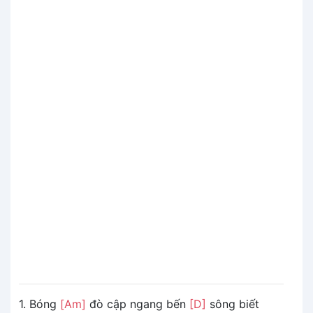
1. Bóng
[Am]
đò cập ngang bến
[D]
sông biết