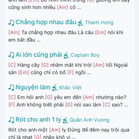
cũng xinh hơn nhiều
[Am]
cô ...
Chẳng hợp nhau đâu
Thanh Hưng
[Am]
Ta chẳng hợp nhau đâu Là câu
[Em]
nói khi
em bắt đầu ...
Ai lớn cũng phải
Captain Boy
[C]
Hàng cây
[G]
nhắm mắt khi trời
[Am]
tối Ngoài
sân
[Em]
cũng chỉ có bố
[F]
ngồi ...
Nguyện làm
Khắc Việt
[C]
Em hỏi anh
[G]
yêu em đến
[Am]
nhường nào?
[F]
Anh không biết phải
[G]
nói sao làm
[C]
sao? ...
Rót cho anh 1 ly
Quân Anh Vương
Rót cho anh một
[Am]
ly Đừng để đêm nay trôi qua
chỉ là nhạt
[G]
nhẽo khô vị ...