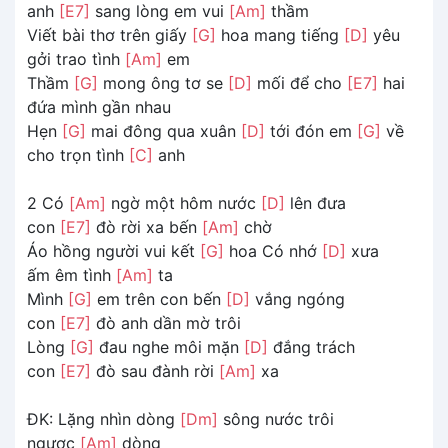
anh
[E7]
sang lòng em vui
[Am]
thầm
Viết bài thơ trên giấy
[G]
hoa mang tiếng
[D]
yêu
gởi trao tình
[Am]
em
Thầm
[G]
mong ông tơ se
[D]
mối để cho
[E7]
hai
đứa mình gần nhau
Hẹn
[G]
mai đông qua xuân
[D]
tới đón em
[G]
về
cho trọn tình
[C]
anh
2 Có
[Am]
ngờ một hôm nước
[D]
lên đưa
con
[E7]
đò rời xa bến
[Am]
chờ
Áo hồng người vui kết
[G]
hoa Có nhớ
[D]
xưa
ấm êm tình
[Am]
ta
Mình
[G]
em trên con bến
[D]
vắng ngóng
con
[E7]
đò anh dần mờ trôi
Lòng
[G]
đau nghe môi mặn
[D]
đắng trách
con
[E7]
đò sau đành rời
[Am]
xa
ĐK: Lặng nhìn dòng
[Dm]
sông nước trôi
ngược
[Am]
dòng