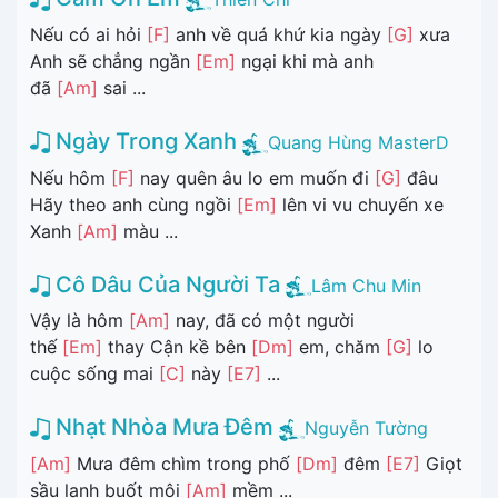
Nếu có ai hỏi
[F]
anh về quá khứ kia ngày
[G]
xưa
Anh sẽ chẳng ngần
[Em]
ngại khi mà anh
đã
[Am]
sai ...
Ngày Trong Xanh
Quang Hùng MasterD
Nếu hôm
[F]
nay quên âu lo em muốn đi
[G]
đâu
Hãy theo anh cùng ngồi
[Em]
lên vi vu chuyến xe
Xanh
[Am]
màu ...
Cô Dâu Của Người Ta
Lâm Chu Min
Vậy là hôm
[Am]
nay, đã có một người
thế
[Em]
thay Cận kề bên
[Dm]
em, chăm
[G]
lo
cuộc sống mai
[C]
này
[E7]
...
Nhạt Nhòa Mưa Đêm
Nguyễn Tường
[Am]
Mưa đêm chìm trong phố
[Dm]
đêm
[E7]
Giọt
sầu lạnh buốt môi
[Am]
mềm ...