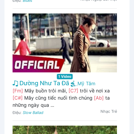
Điệu:
Blues
1 Video
Dường Như Ta Đã
Mỹ Tâm
[Fm]
Mây buồn trôi mãi,
[C7]
trôi về nơi xa
[C#]
Mây cũng tiếc nuối tình chúng
[Ab]
ta
những ngày qua ...
Nhạc Trẻ
Điệu:
Slow Ballad