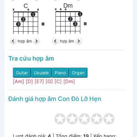
Dm
C
x
o
o
x
o
o
1
1
2
2
3
III
3
III
hợp âm
hợp âm
Tra cứu hợp âm
Guitar
Ukulele
Piano
Organ
[Am]
[D]
[E7]
[G]
[C]
[Dm]
Đánh giá hợp âm Con Đò Lỡ Hẹn
Lượt đánh giá:
4
| Tổng điểm:
19
| Xếp hạng: