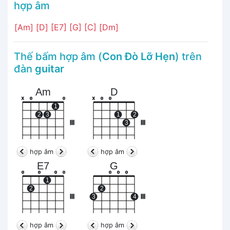
hợp âm
[Am]
[D]
[E7]
[G]
[C]
[Dm]
Thế bấm hợp âm (
Con Đò Lỡ Hẹn
) trên
đàn
guitar
Am
D
x
o
o
x
o
o
1
2
3
1
2
III
3
III
hợp âm
hợp âm
E7
G
o
o
o
o
o
o
o
1
2
2
III
3
4
III
hợp âm
hợp âm