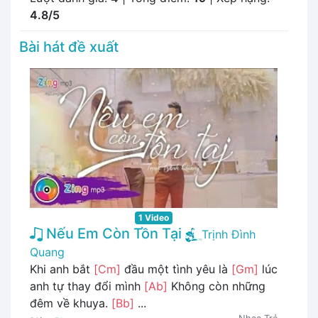
4.8/5
Bài hát đề xuất
1 Video
Nếu Em Còn Tồn Tại
Trịnh Đình
Quang
Khi anh bắt
[Cm]
đầu một tình yêu là
[Gm]
lúc
anh tự thay đổi mình
[Ab]
Không còn những
đêm về khuya.
[Bb]
...