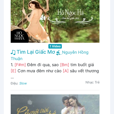
1 Video
Tìm Lại Giấc Mơ
Nguyễn Hồng
Thuận
1.
[F#m]
Đêm đi qua, sao
[Bm]
tim buốt giá
[E]
Cơn mưa đêm như cào
[A]
sâu vết thương
...
Nhạc Trẻ
Điệu:
Slow