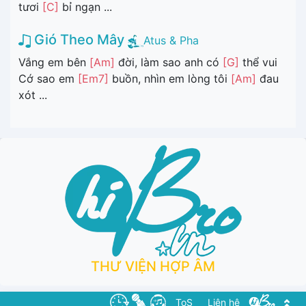
tươi
[C]
bỉ ngạn ...
Gió Theo Mây
Atus & Pha
Vắng em bên
[Am]
đời, làm sao anh có
[G]
thể vui
Cớ sao em
[Em7]
buồn, nhìn em lòng tôi
[Am]
đau
xót ...
THƯ VIỆN HỢP ÂM
ToS
Liên hệ