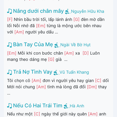
Nắng dưới chân mây
Nguyễn Hữu Kha
[F]
Nhìn bầu trời tối, lấp lánh ánh
[G]
đèn mờ dần
lối Nỗi nhớ đã
[Em]
từng là mộng ước bên nhau
với
[Am]
người yêu dấu ...
Bàn Tay Của Mẹ
Ngài Về Bờ Hụt
[Em]
Mỗi khi con bước chân
[Am]
xa
[D]
Luôn
mang theo dáng mẹ
[G]
già ...
Trả Nợ Tình Vay
Vũ Tuấn Khang
Tôi chọn cô
[Am]
đơn vì người yêu hay gian
[C]
dối
Mới nói chung
[Am]
tình mà lòng đã đổi
[Dm]
thay
...
Nếu Có Hai Trái Tim
Hà Anh
Nếu như một
[C]
ngày thế giới này quên
[Am]
anh