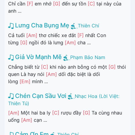
Chỉ cần
[F]
em nhớ
[G]
đến sự tồn
[C]
tại này của
anh ...
Lưng Cha Bụng Mẹ
Thiên Chí
Cả tuổi
[Am]
thơ chiếc xe đắt
[F]
nhất Con
từng
[G]
ngồi đó là lưng
[Am]
cha ...
Giả Vờ Mạnh Mẽ
Phạm Bảo Nam
Chẳng biết từ
[C]
khi nào anh bỗng có một
[G]
thói
quen Là hay nói
[Am]
dối đặc biệt là dối
lòng
[Em]
mình ...
Chén Cạn Sầu Vơi
Nhạc Hoa (Lời Việt:
Thiên Tú)
[Am]
Một hai ba ly
[C]
rượu đầy
[G]
Ta cùng nhau
uống
[Am]
cạn ...
Cảm Ơn Em
Thiên Chí