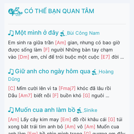
CÓ THỂ BẠN QUAN TÂM
Một mình ở đây
Bùi Công Nam
Em sinh ra giữa trần
[Am]
gian, nhưng có bao giờ
được sống làm
[F]
người Những bàn tay chạm
vào
[Dm]
em, chỉ để trói buộc một cuộc
[E7]
đời ...
Giữ anh cho ngày hôm qua
Hoàng
Dũng
[C]
Mỉm cười lên vì ta
[Fmaj7]
khóc đã lâu rồi
Dẫu
[Am7]
biết nỗi
[F]
buồn khó
[G]
nguôi ...
Muốn cua anh làm bồ
Sinike
[Am]
Lấy cây kim may
[Em]
đồ rồi khâu cái
[G]
túi
xong bắt trái tim anh bỏ
[Am]
vô
[Am]
Muốn cua
anh làm
[Em]
bồ nhìn mình trong
[G]
gương em đây