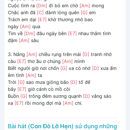
Cuộc tình ra
[Dm]
đi bỏ em chờ
[Am]
mong
Chắc anh đã
[C]
đành lòng quên
[G]
em
Trách em dại
[E7]
khờ thương nhớ bao
ngày
[Am]
qua
Tìm về
[Dm]
đâu ngày bên
[E7]
nhau thắm tình
đậm
[Am]
sâu
3. Nắng
[Am]
chiều rụng trên mái
[D]
tranh nhớ
câu
[E7]
thơ ầu ơ chúng
[Am]
mình
Biết người giờ nơi chốn
[G]
xa có nhớ
[D]
xưa ấm
êm tình
[Am]
ta
Trời
[G]
sao mưa giông bão
[D]
tố để
bây
[E7]
giờ cánh cò mồ côi
Buồn
[G]
trông đêm sương quạnh
[D]
vắng sáo
xa
[E7]
rồi mong đợi mà
[Am]
chi.
Bài hát (
Con Đò Lỡ Hẹn
) sử dụng những