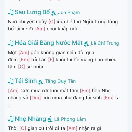
Sau Lưng Bố
Jun Phạm
Nhớ chuyện ngày
[C]
xưa bé thơ Ngồi trong lòng
bố lái xe đi
[Am]
chơi khắp nơi ...
Hóa Giải Bằng Nước Mắt
Lê Chí Trung
Một
[Am]
góc không gian nhìn đời qua
đêm
[Em]
tối Làn
[F]
khói thuốc mang bao nhiêu
tâm
[C]
sự buồn ...
Tái Sinh
Tăng Duy Tân
[Am]
Cơn mưa rơi tưới mát tâm
[Em]
hồn Nhẹ
nhàng và
[Dm]
cơn mưa như đang tái sinh
[Em]
ta
...
Nhẹ Nhàng
Lã Phong Lâm
Thời
[C]
gian cứ trôi đi ta
[Am]
nhận ra gì