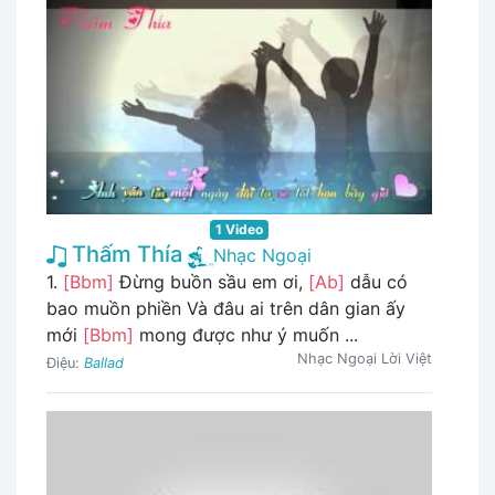
1 Video
Thấm Thía
Nhạc Ngoại
1.
[Bbm]
Đừng buồn sầu em ơi,
[Ab]
dẫu có
bao muồn phiền Và đâu ai trên dân gian ấy
mới
[Bbm]
mong được như ý muốn ...
Nhạc Ngoại Lời Việt
Điệu:
Ballad