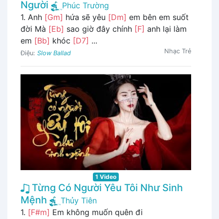
Người
Phúc Trường
1. Anh
[Gm]
hứa sẽ yêu
[Dm]
em bên em suốt
đời Mà
[Eb]
sao giờ đây chính
[F]
anh lại làm
em
[Bb]
khóc
[D7]
...
Nhạc Trẻ
Điệu:
Slow Ballad
1 Video
Từng Có Người Yêu Tôi Như Sinh
Mệnh
Thủy Tiên
1.
[F#m]
Em không muốn quên đi