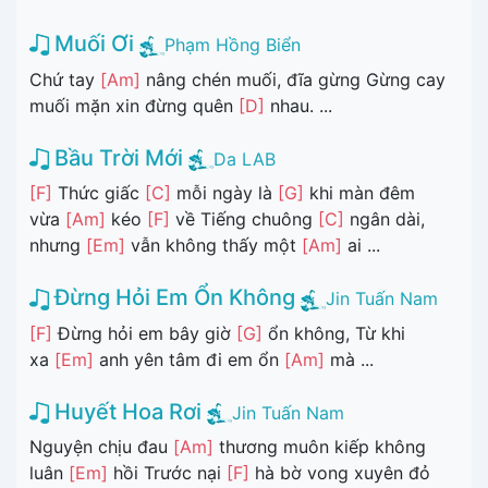
Muối Ơi
Phạm Hồng Biển
Chứ tay
[Am]
nâng chén muối, đĩa gừng Gừng cay
muối mặn xin đừng quên
[D]
nhau. ...
Bầu Trời Mới
Da LAB
[F]
Thức giấc
[C]
mỗi ngày là
[G]
khi màn đêm
vừa
[Am]
kéo
[F]
về Tiếng chuông
[C]
ngân dài,
nhưng
[Em]
vẫn không thấy một
[Am]
ai ...
Đừng Hỏi Em Ổn Không
Jin Tuấn Nam
[F]
Đừng hỏi em bây giờ
[G]
ổn không, Từ khi
xa
[Em]
anh yên tâm đi em ổn
[Am]
mà ...
Huyết Hoa Rơi
Jin Tuấn Nam
Nguyện chịu đau
[Am]
thương muôn kiếp không
luân
[Em]
hồi Trước nại
[F]
hà bờ vong xuyên đỏ