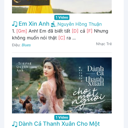
1 Video
Em Xin Anh
Nguyễn Hồng Thuận
1.
[Gm]
Anh! Em đã biết tất
[D]
cả
[F]
Nhưng
không muốn nói thật
[C]
ra ...
Nhạc Trẻ
Điệu:
Blues
1 Video
Dành Cả Thanh Xuân Cho Một