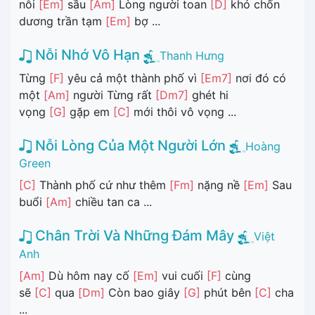
nỗi
[Em]
sầu
[Am]
Lòng người toan
[D]
khó chốn
dương trần tạm
[Em]
bợ ...
Nỗi Nhớ Vô Hạn
Thanh Hưng
Từng
[F]
yêu cả một thành phố vì
[Em7]
nơi đó có
một
[Am]
người Từng rất
[Dm7]
ghét hi
vọng
[G]
gặp em
[C]
mới thôi vô vọng ...
Nỗi Lòng Của Một Người Lớn
Hoàng
Green
[C]
Thành phố cứ như thêm
[Fm]
nặng nề
[Em]
Sau
buổi
[Am]
chiều tan ca ...
Chân Trời Và Những Đám Mây
Việt
Anh
[Am]
Dù hôm nay cố
[Em]
vui cuối
[F]
cùng
sẽ
[C]
qua
[Dm]
Còn bao giây
[G]
phút bên
[C]
cha
...