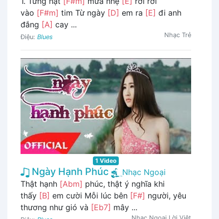
1. Từng hạt
[F#m]
mưa nhẹ
[E]
rơi rơi
vào
[F#m]
tim Từ ngày
[D]
em ra
[E]
đi anh
đắng
[A]
cay ...
Nhạc Trẻ
Điệu:
Blues
1 Video
Ngày Hạnh Phúc
Nhạc Ngoại
Thật hạnh
[Abm]
phúc, thật ý nghĩa khi
thấy
[B]
em cười Mỗi lúc bên
[F#]
người, yêu
thương như gió và
[Eb7]
mây ...
Nhạc Ngoại Lời Việt