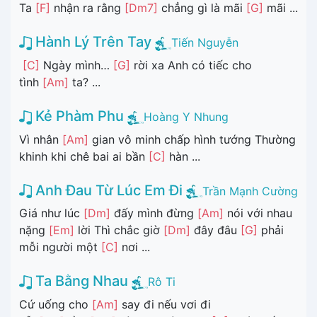
Ta
[F]
nhận ra rằng
[Dm7]
chẳng gì là mãi
[G]
mãi ...
Hành Lý Trên Tay
Tiến Nguyễn
[C]
Ngày mình…
[G]
rời xa Anh có tiếc cho
tình
[Am]
ta? ...
Kẻ Phàm Phu
Hoàng Y Nhung
Vì nhân
[Am]
gian vô minh chấp hình tướng Thường
khinh khi chê bai ai bần
[C]
hàn ...
Anh Đau Từ Lúc Em Đi
Trần Mạnh Cường
Giá như lúc
[Dm]
đấy mình đừng
[Am]
nói với nhau
nặng
[Em]
lời Thì chắc giờ
[Dm]
đây đâu
[G]
phải
mỗi người một
[C]
nơi ...
Ta Bằng Nhau
Rô Ti
Cứ uống cho
[Am]
say đi nếu vơi đi