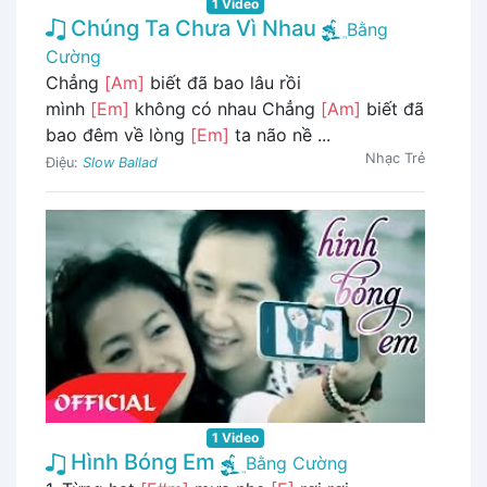
1 Video
Chúng Ta Chưa Vì Nhau
Bằng
Cường
Chẳng
[Am]
biết đã bao lâu rồi
mình
[Em]
không có nhau Chẳng
[Am]
biết đã
bao đêm về lòng
[Em]
ta não nề ...
Nhạc Trẻ
Điệu:
Slow Ballad
1 Video
Hình Bóng Em
Bằng Cường