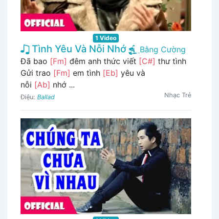
1 Video
Tình Yêu Và Nỗi Nhớ
Bằng Cường
Đã bao
[Fm]
đêm anh thức viết
[C#]
thư tình
Gửi trao
[Fm]
em tình
[Eb]
yêu và
nỗi
[Ab]
nhớ ...
Nhạc Trẻ
Điệu:
Ballad