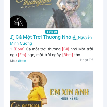
1 Video
Cả Một Trời Thương Nhớ
Nguyễn
Minh Cường
1.
[Bbm]
Cả một trời thương
[F#]
nhớ Một trời
ngu
[Fm]
ngơ, một trời ngây
[Bbm]
thơ ...
Nhạc Trẻ
Điệu:
Blues