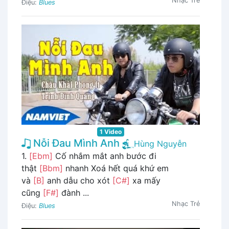
Nhạc Trẻ
Điệu:
Blues
1 Video
Nỗi Đau Mình Anh
Hùng Nguyễn
1.
[Ebm]
Cố nhắm mắt anh bước đi
thật
[Bbm]
nhanh Xoá hết quá khứ em
và
[B]
anh dẫu cho xót
[C#]
xa mấy
cũng
[F#]
đành ...
Nhạc Trẻ
Điệu:
Blues