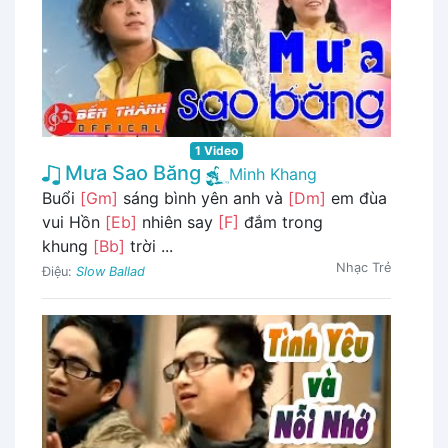
1 Video
Mưa Sao Băng
Minh Khang
Buổi
[Gm]
sáng bình yên anh và
[Dm]
em đùa
vui Hồn
[Eb]
nhiên say
[F]
đắm trong
khung
[Bb]
trời ...
Nhạc Trẻ
Điệu:
Slow Ballad