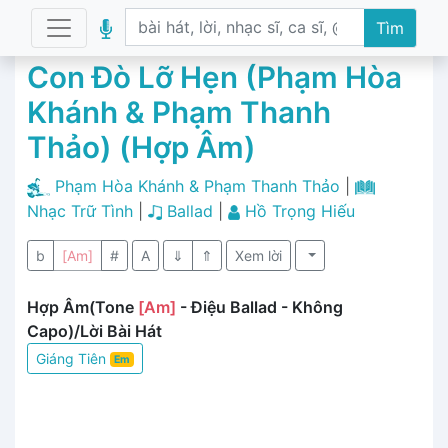
Tìm
Con Đò Lỡ Hẹn (Phạm Hòa
Khánh & Phạm Thanh
Thảo) (Hợp Âm)
Phạm Hòa Khánh & Phạm Thanh Thảo
|
Nhạc Trữ Tình
|
Ballad
|
Hồ Trọng Hiếu
b
[Am]
#
A
⇓
⇑
Xem lời
Hợp Âm(Tone
[Am]
- Điệu Ballad - Không
Capo)/Lời Bài Hát
Giáng Tiên
Em