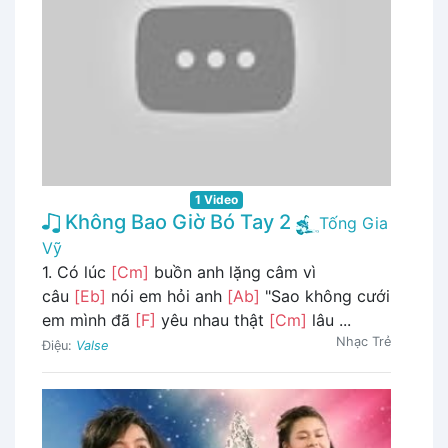
1 Video
Không Bao Giờ Bó Tay 2
Tống Gia
Vỹ
1. Có lúc
[Cm]
buồn anh lặng câm vì
câu
[Eb]
nói em hỏi anh
[Ab]
"Sao không cưới
em mình đã
[F]
yêu nhau thật
[Cm]
lâu ...
Nhạc Trẻ
Điệu:
Valse