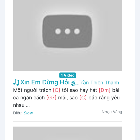
1 Video
Xin Em Đừng Hỏi
Trần Thiện Thanh
Một người trách
[C]
tôi sao hay hát
[Dm]
bài
ca ngăn cách
[G7]
mãi, sao
[C]
bảo rằng yêu
nhau ...
Nhạc Vàng
Điệu:
Slow