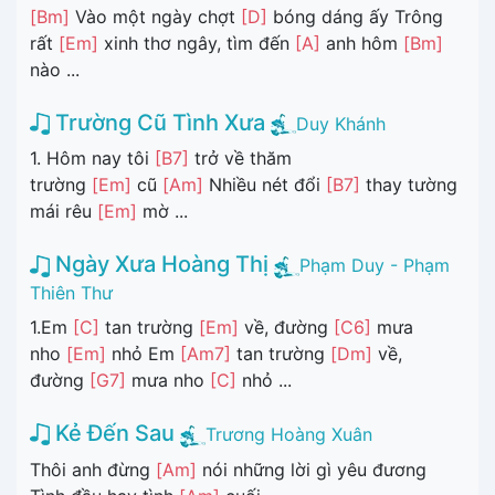
[Bm]
Vào một ngày chợt
[D]
bóng dáng ấy Trông
rất
[Em]
xinh thơ ngây, tìm đến
[A]
anh hôm
[Bm]
nào ...
Trường Cũ Tình Xưa
Duy Khánh
1. Hôm nay tôi
[B7]
trở về thăm
trường
[Em]
cũ
[Am]
Nhiều nét đổi
[B7]
thay tường
mái rêu
[Em]
mờ ...
Ngày Xưa Hoàng Thị
Phạm Duy - Phạm
Thiên Thư
1.Em
[C]
tan trường
[Em]
về, đường
[C6]
mưa
nho
[Em]
nhỏ Em
[Am7]
tan trường
[Dm]
về,
đường
[G7]
mưa nho
[C]
nhỏ ...
Kẻ Đến Sau
Trương Hoàng Xuân
Thôi anh đừng
[Am]
nói những lời gì yêu đương