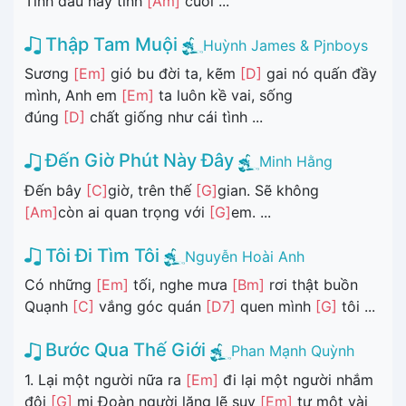
Tình đầu hay tình
[Am]
cuối ...
Thập Tam Muội
Huỳnh James & Pjnboys
Sương
[Em]
gió bu đời ta, kẽm
[D]
gai nó quấn đầy
mình, Anh em
[Em]
ta luôn kề vai, sống
đúng
[D]
chất giống như cái tình ...
Đến Giờ Phút Này Đây
Minh Hằng
Đến bây
[C]
giờ, trên thế
[G]
gian. Sẽ không
[Am]
còn ai quan trọng với
[G]
em. ...
Tôi Đi Tìm Tôi
Nguyễn Hoài Anh
Có những
[Em]
tối, nghe mưa
[Bm]
rơi thật buồn
Quạnh
[C]
vắng góc quán
[D7]
quen mình
[G]
tôi ...
Bước Qua Thế Giới
Phan Mạnh Quỳnh
1. Lại một người nữa ra
[Em]
đi lại một người nhắm
đôi
[G]
mi Đoàn người lặng lẽ suy
[Em]
tư một vài