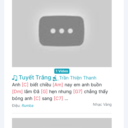
1 Video
Tuyết Trắng
Trần Thiện Thanh
Anh
[C]
biết chiều
[Am]
nay em anh buồn
[Dm]
lắm Đã
[G]
hẹn nhưng
[G7]
chẳng thấy
bóng anh
[C]
sang
[C7]
...
Nhạc Vàng
Điệu:
Rumba