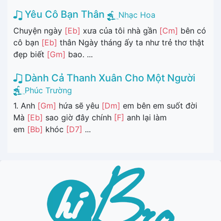
Yêu Cô Bạn Thân
Nhạc Hoa
Chuyện ngày
[Eb]
xưa của tôi nhà gần
[Cm]
bên có
cô bạn
[Eb]
thân Ngày tháng ấy ta như trẻ thơ thật
đẹp biết
[Gm]
bao. ...
Dành Cả Thanh Xuân Cho Một Người
Phúc Trường
1. Anh
[Gm]
hứa sẽ yêu
[Dm]
em bên em suốt đời
Mà
[Eb]
sao giờ đây chính
[F]
anh lại làm
em
[Bb]
khóc
[D7]
...