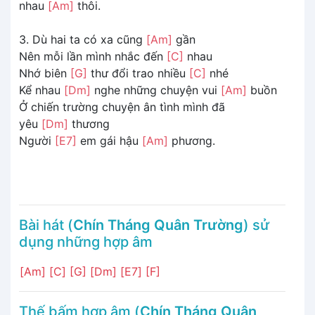
nhau
[Am]
thôi.
3. Dù hai ta có xa cũng
[Am]
gần
Nên mỗi lần mình nhắc đến
[C]
nhau
Nhớ biên
[G]
thư đổi trao nhiều
[C]
nhé
Kể nhau
[Dm]
nghe những chuyện vui
[Am]
buồn
Ở chiến trường chuyện ân tình mình đã
yêu
[Dm]
thương
Người
[E7]
em gái hậu
[Am]
phương.
Bài hát (
Chín Tháng Quân Trường
) sử
dụng những hợp âm
[Am]
[C]
[G]
[Dm]
[E7]
[F]
Thế bấm hợp âm (
Chín Tháng Quân