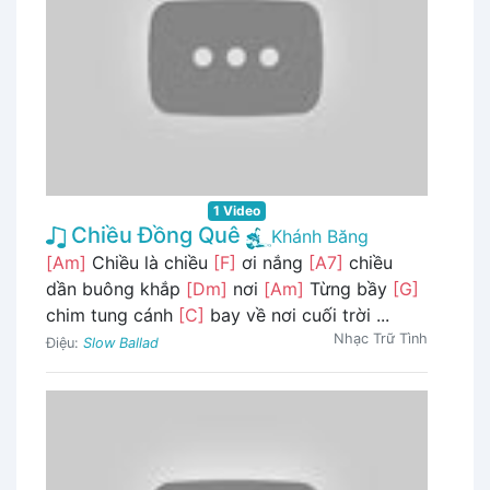
1 Video
Chiều Đồng Quê
Khánh Băng
[Am]
Chiều là chiều
[F]
ơi nắng
[A7]
chiều
dần buông khắp
[Dm]
nơi
[Am]
Từng bầy
[G]
chim tung cánh
[C]
bay về nơi cuối trời ...
Nhạc Trữ Tình
Điệu:
Slow Ballad