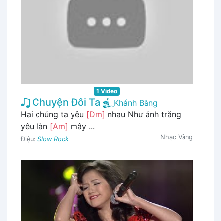
1 Video
Chuyện Đôi Ta
Khánh Băng
Hai chúng ta yêu
[Dm]
nhau Như ánh trăng
yêu làn
[Am]
mây ...
Nhạc Vàng
Điệu:
Slow Rock