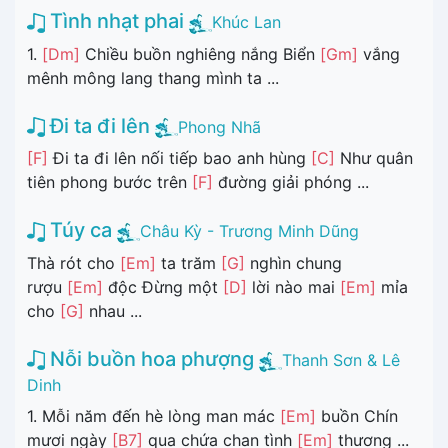
Tình nhạt phai
Khúc Lan
1.
[Dm]
Chiều buồn nghiêng nắng Biển
[Gm]
vắng
mênh mông lang thang mình ta ...
Đi ta đi lên
Phong Nhã
[F]
Đi ta đi lên nối tiếp bao anh hùng
[C]
Như quân
tiên phong bước trên
[F]
đường giải phóng ...
Túy ca
Châu Kỳ - Trương Minh Dũng
Thà rót cho
[Em]
ta trăm
[G]
nghìn chung
rượu
[Em]
độc Đừng một
[D]
lời nào mai
[Em]
mỉa
cho
[G]
nhau ...
Nỗi buồn hoa phượng
Thanh Sơn & Lê
Dinh
1. Mỗi năm đến hè lòng man mác
[Em]
buồn Chín
mươi ngày
[B7]
qua chứa chan tình
[Em]
thương ...