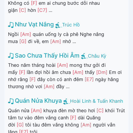
Không có
[F]
em ai chung bước dỗi nhau
giận
[C]
hờn
[C7]
...
Như Vạt Nắng
Trúc Hồ
Ngồi
[Am]
quán uống ly cà phê Nghe nắng
mưa
[G]
đi về, em
[Am]
nhớ ...
Sao Chưa Thấy Hồi Âm
Châu Kỳ
Theo năm tháng hoài
[Am]
mong thư gởi đi
mấy
[F]
lần đợi hồi âm chưa
[Am]
thấy
[Dm]
Em ơi
nhớ rằng
[F]
đây còn có anh đêm
[E7]
ngày hằng
thương nhớ vơi
[Am]
đầy ...
Quán Nửa Khuya
Hoài Linh & Tuấn Khanh
Quán nửa
[Am]
khuya đèn mờ theo hơi
[C]
khói Trút
tâm tư vào đêm vắng canh
[F]
dài Quãng
đời
[G]
tôi tàu đêm vắng không
[Am]
người vẫn
lặng
[E7]
trôi. ...