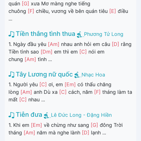
quán
[G]
xưa Mơ màng nghe tiếng
chuông
[F]
chiều, vương về bên quán tiêu
[E]
điều
...
Tiền thắng tình thua
Phương Tử Long
1. Ngày đầu yêu
[Am]
nhau anh hỏi em câu
[D]
rằng
Tiền tình sao
[Dm]
em thì em
[C]
nói em
chung
[Am]
tình ...
Tây Lương nữ quốc
Nhạc Hoa
1. Người yêu
[C]
ơi, em
[Em]
có thấu chăng
lòng
[Am]
anh Dù xa
[C]
cách, năm
[F]
tháng làm ta
mất
[C]
nhau ...
Tiễn đưa
Lê Đức Long - Đặng Hiền
1. Khi em
[Em]
về chừng như sang
[G]
đông Trời
tháng
[Am]
năm mà nghe lành
[D]
lạnh ...