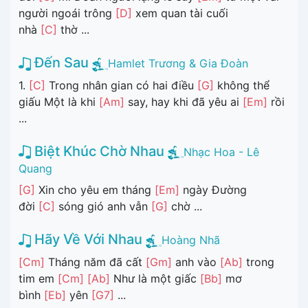
người ngoái trông
[D]
xem quan tài cuối
nhà
[C]
thờ ...
Đến Sau
Hamlet Trương & Gia Đoàn
1.
[C]
Trong nhân gian có hai điều
[G]
không thể
giấu Một là khi
[Am]
say, hay khi đã yêu ai
[Em]
rồi
...
Biệt Khúc Chờ Nhau
Nhạc Hoa - Lê
Quang
[G]
Xin cho yêu em tháng
[Em]
ngày Đường
đời
[C]
sóng gió anh vẫn
[G]
chờ ...
Hãy Về Với Nhau
Hoàng Nhã
[Cm]
Tháng năm đã cất
[Gm]
anh vào
[Ab]
trong
tim em
[Cm]
[Ab]
Như là một giấc
[Bb]
mơ
bình
[Eb]
yên
[G7]
...