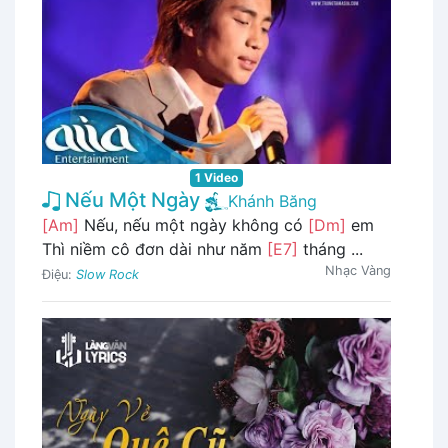
1 Video
Nếu Một Ngày
Khánh Băng
[Am]
Nếu, nếu một ngày không có
[Dm]
em
Thì niềm cô đơn dài như năm
[E7]
tháng ...
Nhạc Vàng
Điệu:
Slow Rock