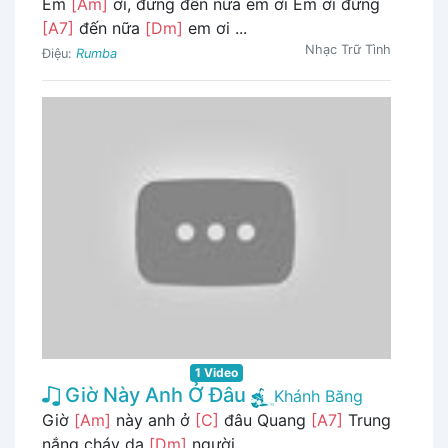
Em
[Am]
ơi, đừng đến nữa em ơi Em ơi đừng
[A7]
đến nữa
[Dm]
em ơi ...
Nhạc Trữ Tình
Điệu:
Rumba
1 Video
Giờ Này Anh Ở Đâu
Khánh Băng
Giờ
[Am]
này anh ở
[C]
đâu Quang
[A7]
Trung
nắng cháy da
[Dm]
người ...