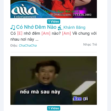
1 Video
Có Nhớ Đêm Nào
Khánh Băng
Có
[E]
nhớ đêm
[Am]
nào?
[Am]
Về chung với
nhau nơi này ...
Nhạc Trẻ
Điệu:
ChaChaCha
1 Video