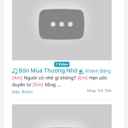
1 Video
Bốn Mùa Thương Nhớ
Khánh Băng
[Am]
Người có nhớ gì không?
[Em]
Hẹn ước
duyên tơ
[Dm]
hồng ...
Nhạc Trữ Tình
Điệu:
Bolero