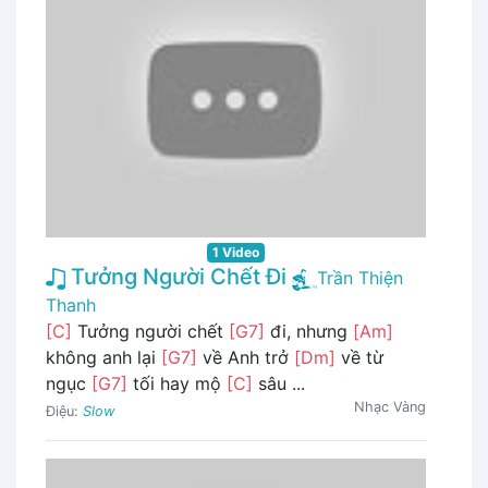
1 Video
Tưởng Người Chết Đi
Trần Thiện
Thanh
[C]
Tưởng người chết
[G7]
đi, nhưng
[Am]
không anh lại
[G7]
về Anh trở
[Dm]
về từ
ngục
[G7]
tối hay mộ
[C]
sâu ...
Nhạc Vàng
Điệu:
Slow