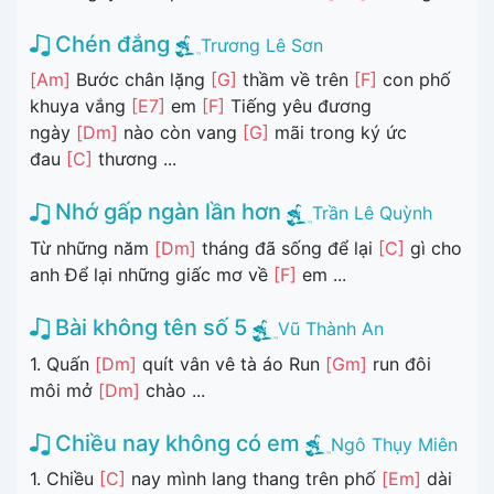
Chén đắng
Trương Lê Sơn
[Am]
Bước chân lặng
[G]
thầm về trên
[F]
con phố
khuya vắng
[E7]
em
[F]
Tiếng yêu đương
ngày
[Dm]
nào còn vang
[G]
mãi trong ký ức
đau
[C]
thương ...
Nhớ gấp ngàn lần hơn
Trần Lê Quỳnh
Từ những năm
[Dm]
tháng đã sống để lại
[C]
gì cho
anh Để lại những giấc mơ về
[F]
em ...
Bài không tên số 5
Vũ Thành An
1. Quấn
[Dm]
quít vân vê tà áo Run
[Gm]
run đôi
môi mở
[Dm]
chào ...
Chiều nay không có em
Ngô Thụy Miên
1. Chiều
[C]
nay mình lang thang trên phố
[Em]
dài