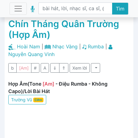
Tìm
Chín Tháng Quân Trường
(Hợp Âm)
Hoài Nam
|
Nhạc Vàng
|
Rumba
|
Nguyễn Quang Vinh
b
[Am]
#
A
⇓
⇑
Xem lời
Hợp Âm(Tone
[Am]
- Điệu Rumba - Không
Capo)/Lời Bài Hát
Trường Vũ
C#m