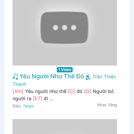
1 Video
Yêu Người Như Thế Đó
Trần Thiện
Thanh
[Am]
Yêu người như thế
[C]
đó
[G]
Người bỏ
người ra
[E7]
đi ...
Nhạc Vàng
Điệu:
Tango