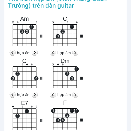
Trường
) trên đàn
guitar
Am
C
x
o
o
x
o
o
1
1
2
3
2
III
3
III
hợp âm
hợp âm
G
Dm
o
o
o
x
o
o
1
2
2
3
4
III
3
III
hợp âm
hợp âm
F
E7
o
o
o
o
1
1
1
1
2
2
3
4
III
III