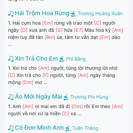
Hái Trộm Hoa Rừng
Trương Hoàng Xuân
1. Hái cụm hoa
[Em]
rừng về trao một
[C]
người
ngày
[D]
xưa anh đã
[G]
hứa
[E7]
Màu hoa kỷ
[Am]
niệm tuy đã tàn
[Bm]
úa, tâm tư vẫn dạt
[Em]
dào
...
Xin Trả Cho Em
Phi Bằng
1. Xin trả cho
[Am]
người, từng lời thương lời nhớ
[C]
Xin trả cho
[F]
người, từng
[Am]
ngày tháng
mộng
[Dm]
mơ ...
Áo Mới Ngày Mai
Trương Phi Hùng
1. Anh
[Am]
ơi mai em đã đi
[Dm]
rồi Em theo
[Am]
người về nơi xứ lạ miền
[C]
xa ...
Cô Đơn Mình Anh
Tuấn Thăng