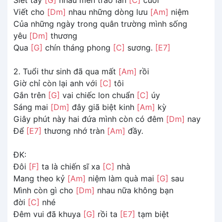
Viết cho
[Dm]
nhau những dòng lưu
[Am]
niệm
Của những ngày trong quân trường mình sống
yêu
[Dm]
thương
Qua
[G]
chín tháng phong
[C]
sương.
[E7]
2. Tuổi thư sinh đã qua mất
[Am]
rồi
Giờ chỉ còn lại anh với
[C]
tôi
Gắn trên
[G]
vai chiếc lon chuẩn
[C]
úy
Sáng mai
[Dm]
đây giã biệt kinh
[Am]
kỳ
Giây phút này hai đứa mình còn có đêm
[Dm]
nay
Để
[E7]
thương nhớ tràn
[Am]
đầy.
ĐK:
Đôi
[F]
ta là chiến sĩ xa
[C]
nhà
Mang theo kỷ
[Am]
niệm làm quà mai
[G]
sau
Mình còn gì cho
[Dm]
nhau nữa không bạn
đời
[C]
nhé
Đêm vui đã khuya
[G]
rồi ta
[E7]
tạm biệt