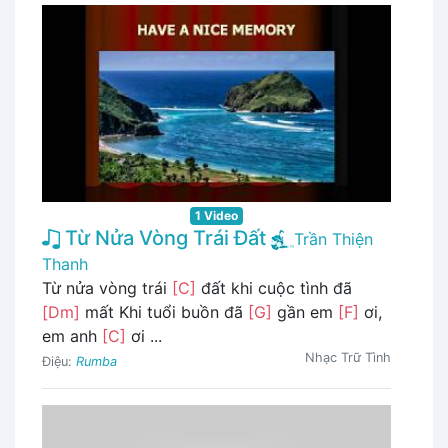
1 Video
Từ Nửa Vòng Trái Đất
Trần Thiện
Thanh
Từ nửa vòng trái
[C]
đất khi cuộc tình đã
[Dm]
mất Khi tuổi buồn đã
[G]
gần em
[F]
ơi,
em anh
[C]
ơi ...
Nhạc Trữ Tình
Điệu:
Rumba