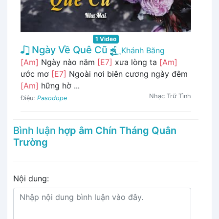
1 Video
Ngày Về Quê Cũ
Khánh Băng
[Am]
Ngày nào năm
[E7]
xưa lòng ta
[Am]
ước mơ
[E7]
Ngoài nơi biên cương ngày đêm
[Am]
hững hờ ...
Nhạc Trữ Tình
Điệu:
Pasodope
Bình luận
hợp âm Chín Tháng Quân
Trường
Nội dung: