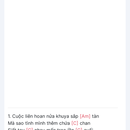
1. Cuộc liên hoan nửa khuya sắp
[Am]
tàn
Mà sao tình mình thêm chứa
[C]
chan
Siết tay
[G]
nhau mến trao lần
[C]
cuối