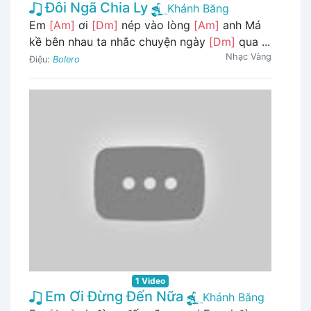
Đôi Ngã Chia Ly
Khánh Băng
Em
[Am]
ơi
[Dm]
nép vào lòng
[Am]
anh Má
kề bên nhau ta nhắc chuyện ngày
[Dm]
qua ...
Nhạc Vàng
Điệu:
Bolero
1 Video
Em Ơi Đừng Đến Nữa
Khánh Băng