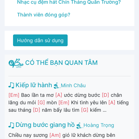
Nhạc cụ đệm hát Chín Tháng Quân Trường?
Thành viên đóng góp?
Hướng dẫn sử dụng
CÓ THỂ BẠN QUAN TÂM
Kiếp lữ hành
Minh Châu
[Em]
Bao lần ta mơ
[A]
ước dừng bước
[D]
chân
lãng du mỏi
[G]
mòn
[Em]
Khi tình yêu lên
[A]
tiếng
sau tháng
[D]
năm bấy lâu tìm
[G]
kiếm ...
Dừng bước giang hồ
Hoàng Trọng
Chiều nay sương
[Am]
gió lữ khách dừng bên