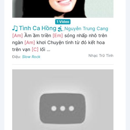
1 Video
Tình Ca Hồng
Nguyễn Trung Cang
[Am]
Ầm ầm triền
[Em]
sóng nhấp nhô trên
ngàn
[Am]
khơi Chuyện tình từ đó kết hoa
trên vạn
[C]
lối ...
Nhạc Trữ Tình
Điệu:
Slow Rock