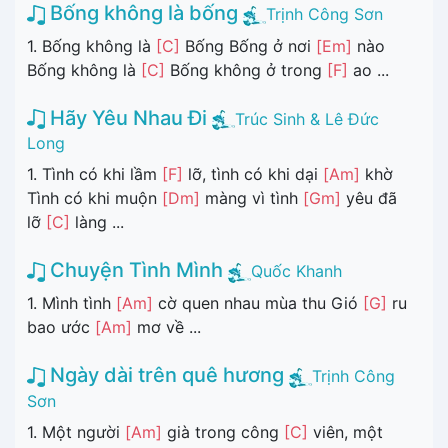
Bống không là bống
Trịnh Công Sơn
1. Bống không là
[C]
Bống Bống ở nơi
[Em]
nào
Bống không là
[C]
Bống không ở trong
[F]
ao ...
Hãy Yêu Nhau Đi
Trúc Sinh & Lê Đức
Long
1. Tình có khi lầm
[F]
lỡ, tình có khi dại
[Am]
khờ
Tình có khi muộn
[Dm]
màng vì tình
[Gm]
yêu đã
lỡ
[C]
làng ...
Chuyện Tình Mình
Quốc Khanh
1. Mình tình
[Am]
cờ quen nhau mùa thu Gió
[G]
ru
bao ước
[Am]
mơ về ...
Ngày dài trên quê hương
Trịnh Công
Sơn
1. Một người
[Am]
già trong công
[C]
viên, một