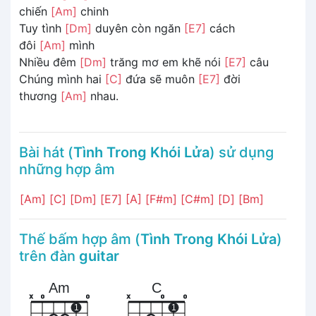
chiến
[Am]
chinh
Tuy tình
[Dm]
duyên còn ngăn
[E7]
cách
đôi
[Am]
mình
Nhiều đêm
[Dm]
trăng mơ em khẽ nói
[E7]
câu
Chúng mình hai
[C]
đứa sẽ muôn
[E7]
đời
thương
[Am]
nhau.
Bài hát (
Tình Trong Khói Lửa
) sử dụng
những hợp âm
[Am]
[C]
[Dm]
[E7]
[A]
[F#m]
[C#m]
[D]
[Bm]
Thế bấm hợp âm (
Tình Trong Khói Lửa
)
trên đàn
guitar
Am
C
x
o
o
x
o
o
1
1