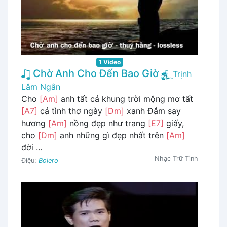
1 Video
Chờ Anh Cho Đến Bao Giờ
Trịnh
Lâm Ngân
Cho
[Am]
anh tất cả khung trời mộng mơ tất
[A7]
cả tình thơ ngày
[Dm]
xanh Đắm say
hương
[Am]
nồng đẹp như trang
[E7]
giấy,
cho
[Dm]
anh những gì đẹp nhất trên
[Am]
đời ...
Nhạc Trữ Tình
Điệu:
Bolero