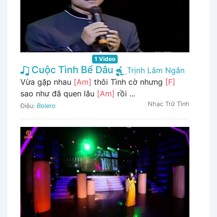
1 Video
Cuộc Tình Bể Dâu
Trịnh Lâm Ngân
Vừa gặp nhau
[Am]
thôi Tình cờ nhưng
[F]
sao như đã quen lâu
[Am]
rồi ...
Nhạc Trữ Tình
Điệu:
Bolero