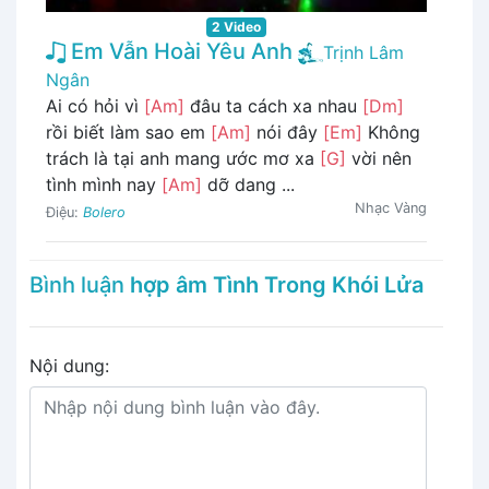
2 Video
Em Vẫn Hoài Yêu Anh
Trịnh Lâm
Ngân
Ai có hỏi vì
[Am]
đâu ta cách xa nhau
[Dm]
rồi biết làm sao em
[Am]
nói đây
[Em]
Không
trách là tại anh mang ước mơ xa
[G]
vời nên
tình mình nay
[Am]
dỡ dang ...
Nhạc Vàng
Điệu:
Bolero
Bình luận
hợp âm Tình Trong Khói Lửa
Nội dung: