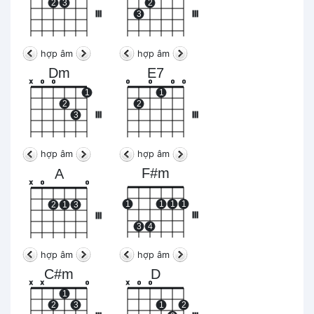
2
3
2
III
3
III
hợp âm
hợp âm
Dm
E7
x
o
o
o
o
o
o
1
1
2
2
3
III
III
hợp âm
hợp âm
F#m
A
x
o
o
1
1
1
1
2
1
3
III
III
3
4
hợp âm
hợp âm
C#m
D
x
x
o
x
o
o
1
2
3
1
2