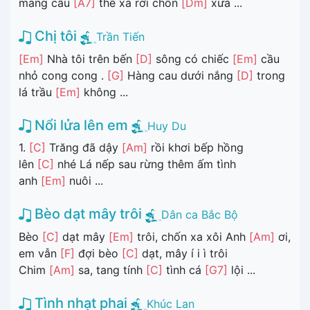
mang câu
[A7]
thề xa rời chốn
[Dm]
xưa ...
Chị tôi
Trần Tiến
[Em]
Nhà tôi trên bến
[D]
sông có chiếc
[Em]
cầu
nhỏ cong cong .
[G]
Hàng cau dưới nắng
[D]
trong
lá trầu
[Em]
không ...
Nổi lửa lên em
Huy Du
1.
[C]
Trăng đã dậy
[Am]
rồi khơi bếp hồng
lên
[C]
nhé Lá nếp sau rừng thêm ấm tình
anh
[Em]
nuôi ...
Bèo dạt mây trôi
Dân ca Bắc Bộ
Bèo
[C]
dạt mây
[Em]
trôi, chốn xa xôi Anh
[Am]
ơi,
em vẫn
[F]
đợi bèo
[C]
dạt, mây í i ì trôi
Chim
[Am]
sa, tang tính
[C]
tình cá
[G7]
lội ...
Tình nhạt phai
Khúc Lan