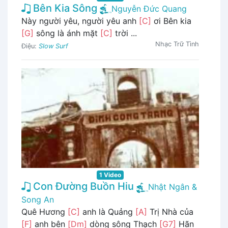
Bên Kia Sông
Nguyễn Đức Quang
Này người yêu, người yêu anh
[C]
ơi Bên kia
[G]
sông là ánh mặt
[C]
trời ...
Nhạc Trữ Tình
Điệu:
Slow Surf
1 Video
Con Đường Buồn Hiu
Nhật Ngân &
Song An
Quê Hương
[C]
anh là Quảng
[A]
Trị Nhà của
[F]
anh bên
[Dm]
dòng sông Thạch
[G7]
Hãn