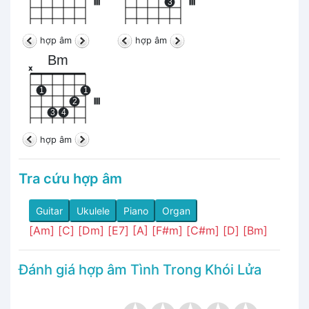
III
3
III
hợp âm
hợp âm
Bm
x
1
1
2
III
3
4
hợp âm
Tra cứu hợp âm
Guitar
Ukulele
Piano
Organ
[Am]
[C]
[Dm]
[E7]
[A]
[F#m]
[C#m]
[D]
[Bm]
Đánh giá hợp âm Tình Trong Khói Lửa