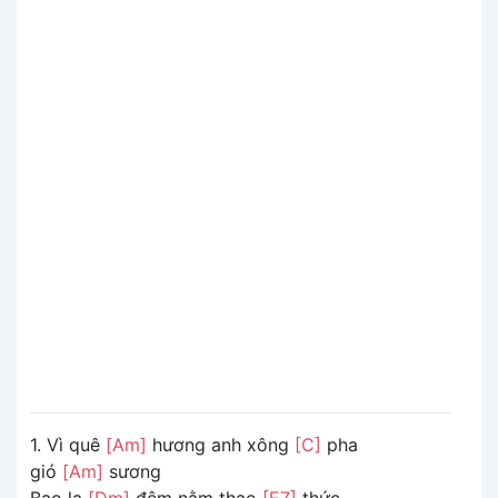
1. Vì quê
[Am]
hương anh xông
[C]
pha
gió
[Am]
sương
Bao la
[Dm]
đêm nằm thao
[E7]
thức