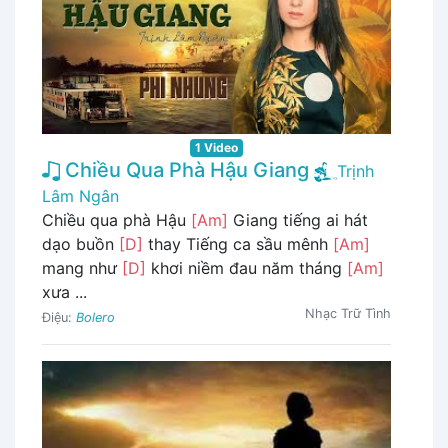
1 Video
Chiều Qua Phà Hậu Giang
Trịnh
Lâm Ngân
Chiều qua phà Hậu
[Am]
Giang tiếng ai hát
dạo buồn
[D]
thay Tiếng ca sầu mênh
[Am]
mang như
[D]
khơi niềm đau năm tháng
[Am]
xưa ...
Nhạc Trữ Tình
Điệu:
Bolero