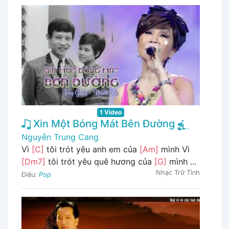
1 Video
Xin Một Bóng Mát Bên Đường
Nguyễn Trung Cang
Vì
[C]
tôi trót yêu anh em của
[Am]
mình Vì
[Dm7]
tôi trót yêu quê hương của
[G]
mình ...
Nhạc Trữ Tình
Điệu:
Pop