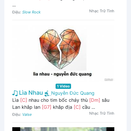
...
Nhạc Trữ Tình
Điệu:
Slow Rock
1 Video
Lìa Nhau
Nguyễn Đức Quang
Lìa
[C]
nhau cho tim bốc cháy thù
[Dm]
sâu
Lan khắp lan
[G7]
khắp địa
[C]
cầu ...
Nhạc Trữ Tình
Điệu:
Valse