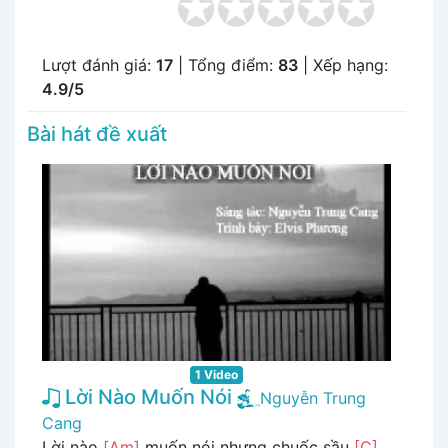
Lượt đánh giá:
17
| Tổng điểm:
83
| Xếp hạng:
4.9/5
Bài hát đề xuất
1 Video
Lời Nào Muốn Nói
Nguyễn Trung
Cang
Lời nào
[Am]
muốn nói nhưng chuốc sầu
[C]