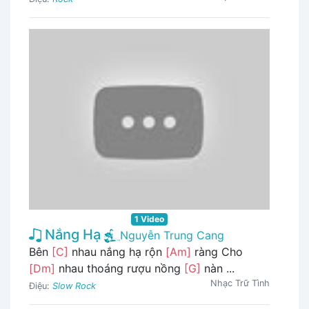
1 Video
Nắng Hạ
Nguyễn Trung Cang
Bên
[C]
nhau nắng hạ rộn
[Am]
ràng Cho
[Dm]
nhau thoáng rượu nồng
[G]
nàn ...
Nhạc Trữ Tình
Điệu:
Slow Rock