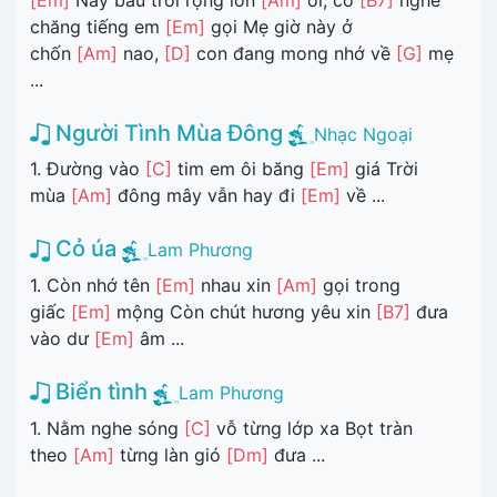
chăng tiếng em
[Em]
gọi Mẹ giờ này ở
chốn
[Am]
nao,
[D]
con đang mong nhớ về
[G]
mẹ
...
Người Tình Mùa Đông
Nhạc Ngoại
1. Đường vào
[C]
tim em ôi băng
[Em]
giá Trời
mùa
[Am]
đông mây vẫn hay đi
[Em]
về ...
Cỏ úa
Lam Phương
1. Còn nhớ tên
[Em]
nhau xin
[Am]
gọi trong
giấc
[Em]
mộng Còn chút hương yêu xin
[B7]
đưa
vào dư
[Em]
âm ...
Biển tình
Lam Phương
1. Nằm nghe sóng
[C]
vỗ từng lớp xa Bọt tràn
theo
[Am]
từng làn gió
[Dm]
đưa ...