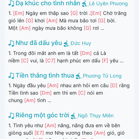
Dạ khúc cho tình nhân
Lê Uyên Phương
1.
[Em]
Ngày em thắp sao
[G]
trời .
[Em]
Chờ trăng
gió lên
[G]
khơi
[Am]
Mà mưa bão tơi
[G]
bời.
Một
[Am]
ngày mưa bão không
[G]
rơi ...
Như đã dấu yêu
Đức Huy
1. Trong đôi mắt anh em là tất
[Dm]
cả Là
niềm
[C]
vui, là
[C7]
hạnh phúc em dấu
[F]
yêu ...
Tiền thắng tình thua
Phương Tử Long
1. Ngày đầu yêu
[Am]
nhau anh hỏi em câu
[D]
rằng
Tiền tình sao
[Dm]
em thì em
[C]
nói em
chung
[Am]
tình ...
Riêng một góc trời
Ngô Thụy Miên
1. Tình yêu như
[Am]
nắng, nắng đưa em về bên
giòng suối
[E7]
mơ Nhẹ vương theo
[Am]
gió, gió