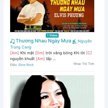
1 Video
Thương Nhau Ngày Mưa
Nguyễn
Trung Cang
[Am]
Khi mặt
[Dm]
trời vắng bóng Khi lời
[C]
nguyền khuất
[Am]
lấp ...
Nhạc Trữ Tình
Điệu:
Slow Rock