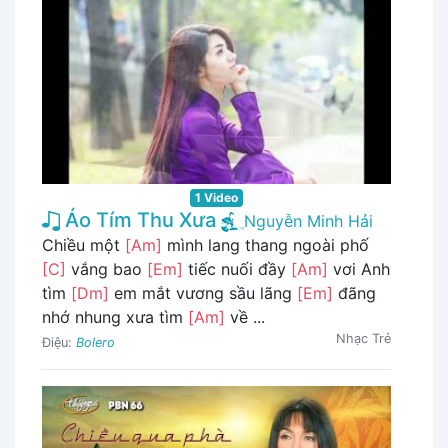
1 Video
Áo Tím Thu Xưa
Nguyễn Minh Hải
Chiều một
[Am]
mình lang thang ngoài phố
[C]
vắng bao
[Em]
tiếc nuối đầy
[Am]
vơi Anh
tìm
[Dm]
em mắt vương sầu lãng
[Em]
đãng
nhớ nhung xưa tìm
[Am]
về ...
Nhạc Trẻ
Điệu:
Bolero