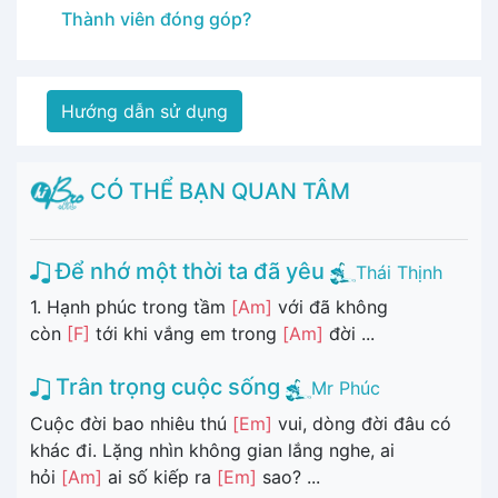
Thành viên đóng góp?
Hướng dẫn sử dụng
CÓ THỂ BẠN QUAN TÂM
Để nhớ một thời ta đã yêu
Thái Thịnh
1. Hạnh phúc trong tầm
[Am]
với đã không
còn
[F]
tới khi vắng em trong
[Am]
đời ...
Trân trọng cuộc sống
Mr Phúc
Cuộc đời bao nhiêu thú
[Em]
vui, dòng đời đâu có
khác đi. Lặng nhìn không gian lắng nghe, ai
hỏi
[Am]
ai số kiếp ra
[Em]
sao? ...