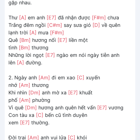
gặp nhau.
Thư
[A]
em anh
[E7]
đã nhận được
[F#m]
chưa
Trắng đêm ngồi
[C#m]
say sưa gió
[D]
về quên
lạnh trời
[A]
mưa
[F#m]
Quê
[Bm]
hương nối
[E7]
liền một
tình
[Bm]
thương
Những lời ngọt
[E7]
ngào em nói ngày tiễn anh
lên
[A]
đường.
2. Ngày anh
[Am]
đi em xao
[C]
xuyến
nhớ
[Am]
thương
Khi nhìn
[Dm]
anh mờ xa
[E7]
khuất
phố
[Am]
phường
Vì quê
[Dm]
hương anh quên hết vấn
[E7]
vương
Con tàu xa
[C]
bến cũ tình duyên
xem
[E7]
thường.
Đời trai
[Am]
anh vui lửa
[C]
khói