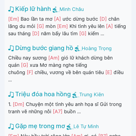
Kiếp lữ hành
Minh Châu
[Em]
Bao lần ta mơ
[A]
ước dừng bước
[D]
chân
lãng du mỏi
[G]
mòn
[Em]
Khi tình yêu lên
[A]
tiếng
sau tháng
[D]
năm bấy lâu tìm
[G]
kiếm ...
Dừng bước giang hồ
Hoàng Trọng
Chiều nay sương
[Am]
gió lữ khách dừng bên
quán
[G]
xưa Mơ màng nghe tiếng
chuông
[F]
chiều, vương về bên quán tiêu
[E]
điều
...
Triệu đóa hoa hồng
Trung Kiên
1.
[Dm]
Chuyện một tình yêu anh họa sĩ Gửi trong
tranh vẽ những nỗi
[A7]
buồn ...
Gặp mẹ trong mơ
Lê Tự Minh
[Em]
Này bầu trời rộng lớn
[Am]
ơi, có
[B7]
nghe