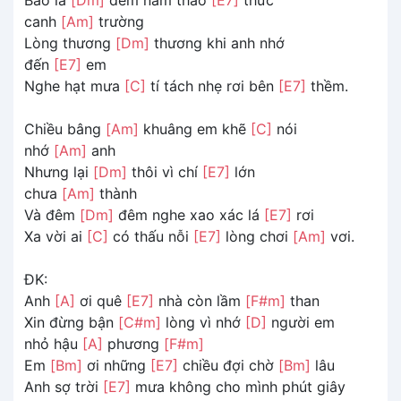
canh
[Am]
trường
Lòng thương
[Dm]
thương khi anh nhớ
đến
[E7]
em
Nghe hạt mưa
[C]
tí tách nhẹ rơi bên
[E7]
thềm.
Chiều bâng
[Am]
khuâng em khẽ
[C]
nói
nhớ
[Am]
anh
Nhưng lại
[Dm]
thôi vì chí
[E7]
lớn
chưa
[Am]
thành
Và đêm
[Dm]
đêm nghe xao xác lá
[E7]
rơi
Xa vời ai
[C]
có thấu nỗi
[E7]
lòng chơi
[Am]
vơi.
ĐK:
Anh
[A]
ơi quê
[E7]
nhà còn lầm
[F#m]
than
Xin đừng bận
[C#m]
lòng vì nhớ
[D]
người em
nhỏ hậu
[A]
phương
[F#m]
Em
[Bm]
ơi những
[E7]
chiều đợi chờ
[Bm]
lâu
Anh sợ trời
[E7]
mưa không cho mình phút giây