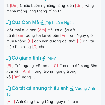
1.
[Dm]
Chiều buồn nghiêng nắng Biển
[Gm]
vắng
mênh mông lang thang mình ta ...
Qua Cơn Mê
Trịnh Lâm Ngân
Một mai qua cơn
[Am]
mê, xa cuộc đời
bềnh
[Em]
bồng tôi lại về bên
[Am]
em Ngày gió
mưa không
[G]
còn nên đường dài thật
[F]
dài, ta
mặc tình rong
[C]
chơi ...
Cố giang tình
Mr-V
[Bb]
Trái ngang, vỡ tan ai
[C]
đưa con đò sang Bến
xưa vẫn
[Am]
mong, trông ngóng trong
vô
[Dm]
vọng ...
Có tất cả nhưng thiếu anh
Vương Anh
Tú
[Am]
Anh đang trong từng ngày nhìn em