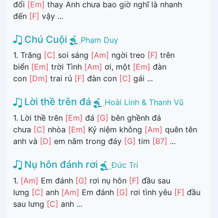
đổi
[Em]
thay Anh chưa bao giờ nghĩ là nhanh
đến
[F]
vậy ...
Chú Cuội
Phạm Duy
1. Trăng
[C]
soi sáng
[Am]
ngời treo
[F]
trên
biển
[Em]
trời Tình
[Am]
ơi, một
[Em]
đàn
con
[Dm]
trai rủ
[F]
đàn con
[C]
gái ...
Lời thề trên đá
Hoài Linh & Thanh Vũ
1. Lời thề trên
[Em]
đá
[G]
bên ghềnh đá
chưa
[C]
nhòa
[Em]
Kỷ niệm không
[Am]
quên tên
anh và
[D]
em nằm trong đáy
[G]
tim
[B7]
...
Nụ hôn đánh rơi
Đức Trí
1.
[Am]
Em đánh
[G]
rơi nụ hôn
[F]
đầu sau
lưng
[C]
anh
[Am]
Em đánh
[G]
rơi tình yêu
[F]
đầu
sau lưng
[C]
anh ...