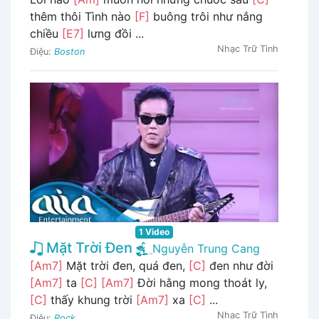
thêm thôi Tình nào
[F]
buông trôi như nắng
chiều
[E7]
lưng đồi ...
Nhạc Trữ Tình
Điệu:
Boston
1 Video
Mặt Trời Đen
Nguyễn Trung Cang
[Am7]
Mặt trời đen, quá đen,
[C]
đen như đời
[Am7]
ta
[C]
[Am7]
Đời hằng mong thoát ly,
[C]
thấy khung trời
[Am7]
xa
[C]
...
Nhạc Trữ Tình
Điệu:
Rock