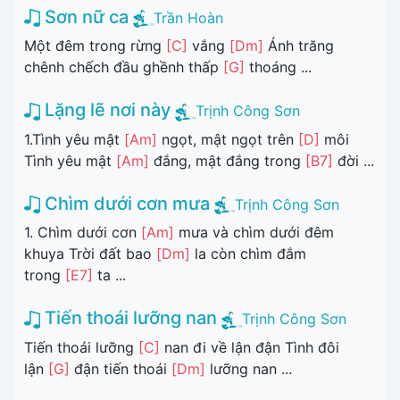
Sơn nữ ca
Trần Hoàn
Một đêm trong rừng
[C]
vắng
[Dm]
Ánh trăng
chênh chếch đầu ghềnh thấp
[G]
thoáng ...
Lặng lẽ nơi này
Trịnh Công Sơn
1.Tình yêu mật
[Am]
ngọt, mật ngọt trên
[D]
môi
Tình yêu mật
[Am]
đắng, mật đắng trong
[B7]
đời ...
Chìm dưới cơn mưa
Trịnh Công Sơn
1. Chìm dưới cơn
[Am]
mưa và chìm dưới đêm
khuya Trời đất bao
[Dm]
la còn chìm đắm
trong
[E7]
ta ...
Tiến thoái lưỡng nan
Trịnh Công Sơn
Tiến thoái lưỡng
[C]
nan đi về lận đận Tình đôi
lận
[G]
đận tiến thoái
[Dm]
lưỡng nan ...