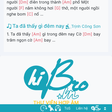
người
[Dm]
điên trong thành
[Am]
phố Một
người
[F]
nằm không hơi
[G]
thở, một người ngồi
nghe bom
[C]
nổ ...
Ta đã thấy gì đêm nay
Trịnh Công Sơn
1. Ta đã thấy
[Am]
gì trong đêm nay Cờ
[Dm]
bay
trăm ngọn cờ
[Am]
bay ...
THƯ VIỆN HỢP ÂM
ToS
Liên hệ