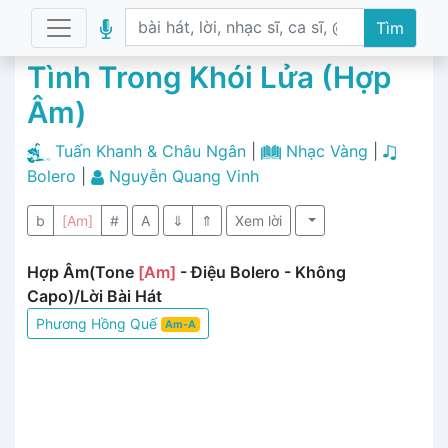
Tìm
Tình Trong Khói Lửa (Hợp
Âm)
Tuấn Khanh & Châu Ngân
|
Nhạc Vàng
|
Bolero
|
Nguyễn Quang Vinh
b
[Am]
#
A
⇓
⇑
Xem lời
Hợp Âm(Tone
[Am]
- Điệu Bolero - Không
Capo)/Lời Bài Hát
Phương Hồng Quế
Am-A