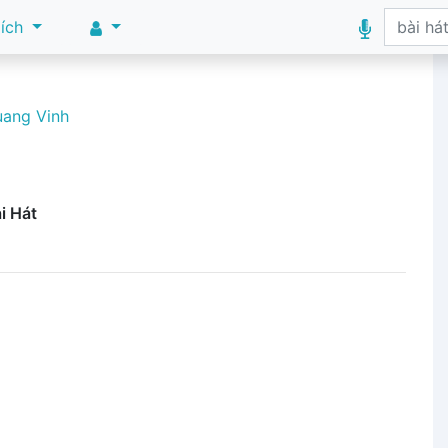
 ích
ang Vinh
i Hát