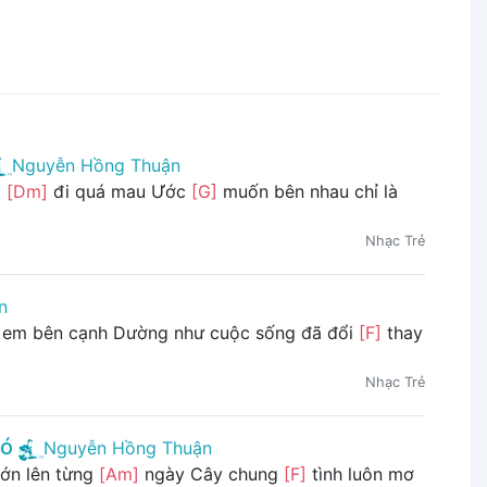
Nguyễn Hồng Thuận
i
[Dm]
đi quá mau Ước
[G]
muốn bên nhau chỉ là
Nhạc Trẻ
n
ó em bên cạnh Dường như cuộc sống đã đổi
[F]
thay
Nhạc Trẻ
ió
Nguyễn Hồng Thuận
ớn lên từng
[Am]
ngày Cây chung
[F]
tình luôn mơ