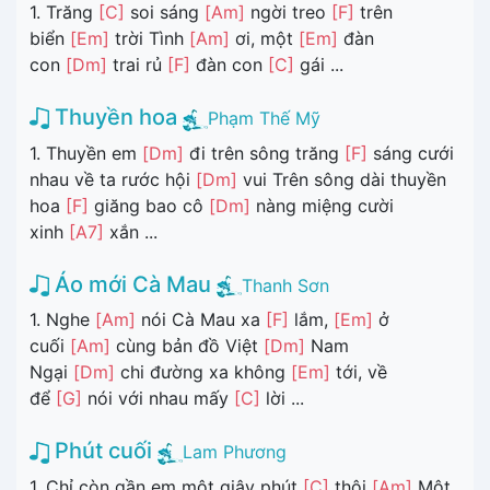
1. Trăng
[C]
soi sáng
[Am]
ngời treo
[F]
trên
biển
[Em]
trời Tình
[Am]
ơi, một
[Em]
đàn
con
[Dm]
trai rủ
[F]
đàn con
[C]
gái ...
Thuyền hoa
Phạm Thế Mỹ
1. Thuyền em
[Dm]
đi trên sông trăng
[F]
sáng cưới
nhau về ta rước hội
[Dm]
vui Trên sông dài thuyền
hoa
[F]
giăng bao cô
[Dm]
nàng miệng cười
xinh
[A7]
xắn ...
Áo mới Cà Mau
Thanh Sơn
1. Nghe
[Am]
nói Cà Mau xa
[F]
lắm,
[Em]
ở
cuối
[Am]
cùng bản đồ Việt
[Dm]
Nam
Ngại
[Dm]
chi đường xa không
[Em]
tới, về
để
[G]
nói với nhau mấy
[C]
lời ...
Phút cuối
Lam Phương
1. Chỉ còn gần em một giây phút
[C]
thôi
[Am]
Một