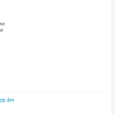
hớ
hờ
hợp âm