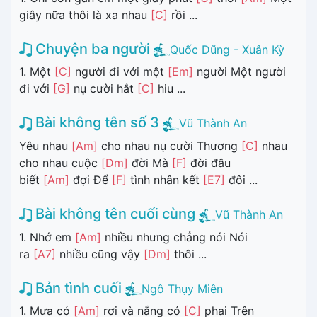
giây nữa thôi là xa nhau
[C]
rồi ...
Chuyện ba người
Quốc Dũng - Xuân Kỳ
1. Một
[C]
người đi với một
[Em]
người Một người
đi với
[G]
nụ cười hắt
[C]
hiu ...
Bài không tên số 3
Vũ Thành An
Yêu nhau
[Am]
cho nhau nụ cười Thương
[C]
nhau
cho nhau cuộc
[Dm]
đời Mà
[F]
đời đâu
biết
[Am]
đợi Để
[F]
tình nhân kết
[E7]
đôi ...
Bài không tên cuối cùng
Vũ Thành An
1. Nhớ em
[Am]
nhiều nhưng chẳng nói Nói
ra
[A7]
nhiều cũng vậy
[Dm]
thôi ...
Bản tình cuối
Ngô Thụy Miên
1. Mưa có
[Am]
rơi và nắng có
[C]
phai Trên