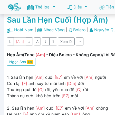
Thể loại
Điệu
Tiện
Sau Lần Hẹn Cuối (Hợp Âm)
Hoài Nam
|
Nhạc Vàng
|
Bolero
|
Nguyễn Qu
b
[Am]
#
A
⇓
⇑
Xem lời
Hợp Âm(Tone
[Am]
- Điệu Bolero - Không Capo)/Lời Bà
Ngọc Sơn
Em
1. Sau lần hẹn
[Am]
cuối
[E7]
em về với
[Am]
người
Còn lại
[F]
anh suy tư mãi tình
[Dm]
đời
Thương quá để
[G]
rồi, yêu quá để
[C]
rồi
Thành nụ cười khô héo trên
[E7]
môi
2. Sau lần hẹn
[Am]
cuối
[E7]
em về với
[Am]
chồng
Ðể mặc
[F]
anh ôm kỷ niệm vào
[Dm]
lòng