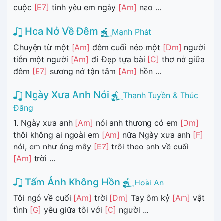
cuộc
[E7]
tình yêu em ngày
[Am]
nao ...
Hoa Nở Về Đêm
Mạnh Phát
Chuyện từ một
[Am]
đêm cuối nẻo một
[Dm]
người
tiễn một người
[Am]
đi Đẹp tựa bài
[C]
thơ nở giữa
đêm
[E7]
sương nở tận tâm
[Am]
hồn ...
Ngày Xưa Anh Nói
Thanh Tuyền & Thúc
Đăng
1. Ngày xưa anh
[Am]
nói anh thương có em
[Dm]
thôi không ai ngoài em
[Am]
nữa Ngày xưa anh
[F]
nói, em như áng mây
[E7]
trôi theo anh về cuối
[Am]
trời ...
Tấm Ảnh Không Hồn
Hoài An
Tôi ngó về cuối
[Am]
trời
[Dm]
Tay ôm kỷ
[Am]
vật
tình
[G]
yêu giữa tôi với
[C]
người ...