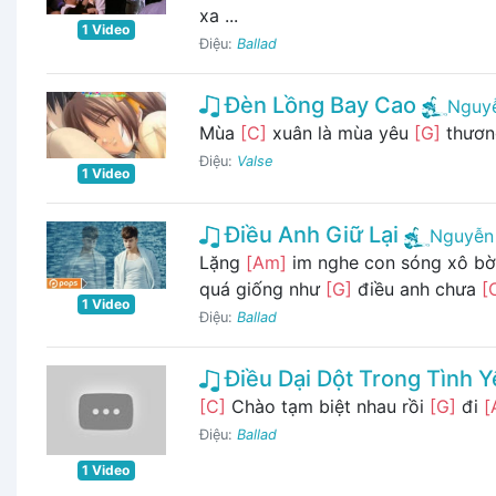
xa ...
1 Video
Điệu:
Ballad
Đèn Lồng Bay Cao
Nguy
Mùa
[C]
xuân là mùa yêu
[G]
thươ
Điệu:
Valse
1 Video
Điều Anh Giữ Lại
Nguyễn
Lặng
[Am]
im nghe con sóng xô b
quá giống như
[G]
điều anh chưa
[
1 Video
Điệu:
Ballad
Điều Dại Dột Trong Tình Y
[C]
Chào tạm biệt nhau rồi
[G]
đi
[
Điệu:
Ballad
1 Video