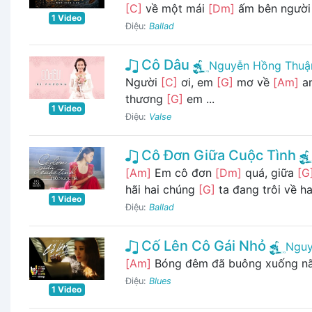
[C]
về một mái
[Dm]
ấm bên người
1 Video
Điệu:
Ballad
Cô Dâu
Nguyễn Hồng Thuậ
Người
[C]
ơi, em
[G]
mơ về
[Am]
an
thương
[G]
em ...
1 Video
Điệu:
Valse
Cô Đơn Giữa Cuộc Tình
[Am]
Em cô đơn
[Dm]
quá, giữa
[G
hãi hai chúng
[G]
ta đang trôi về h
1 Video
Điệu:
Ballad
Cố Lên Cô Gái Nhỏ
Nguy
[Am]
Bóng đêm đã buông xuống n
Điệu:
Blues
1 Video