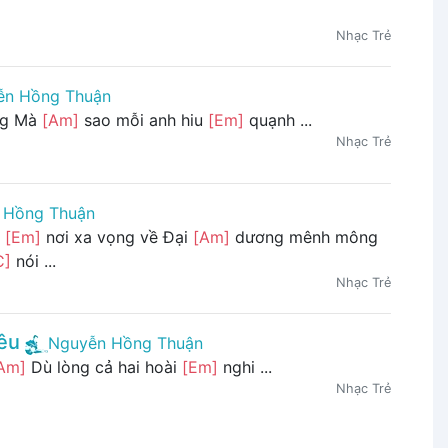
Nhạc Trẻ
ễn Hồng Thuận
ng Mà
[Am]
sao mỗi anh hiu
[Em]
quạnh ...
Nhạc Trẻ
 Hồng Thuận
ờ
[Em]
nơi xa vọng về Đại
[Am]
dương mênh mông
C]
nói ...
Nhạc Trẻ
êu
Nguyễn Hồng Thuận
Am]
Dù lòng cả hai hoài
[Em]
nghi ...
Nhạc Trẻ