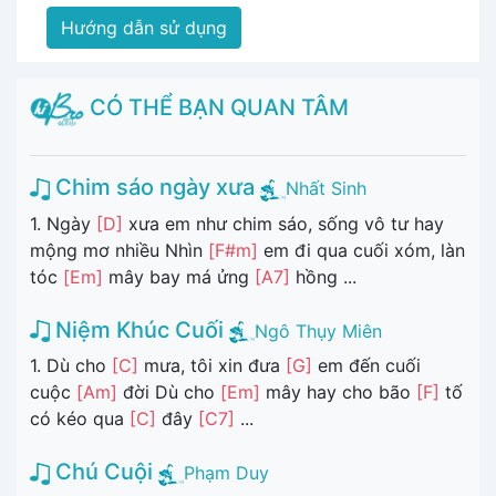
Hướng dẫn sử dụng
CÓ THỂ BẠN QUAN TÂM
Chim sáo ngày xưa
Nhất Sinh
1. Ngày
[D]
xưa em như chim sáo, sống vô tư hay
mộng mơ nhiều Nhìn
[F#m]
em đi qua cuối xóm, làn
tóc
[Em]
mây bay má ửng
[A7]
hồng ...
Niệm Khúc Cuối
Ngô Thụy Miên
1. Dù cho
[C]
mưa, tôi xin đưa
[G]
em đến cuối
cuộc
[Am]
đời Dù cho
[Em]
mây hay cho bão
[F]
tố
có kéo qua
[C]
đây
[C7]
...
Chú Cuội
Phạm Duy