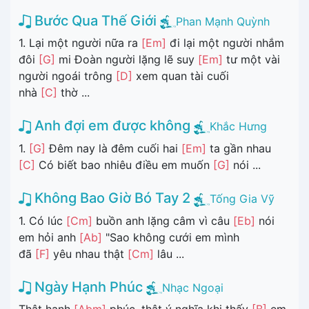
Bước Qua Thế Giới
Phan Mạnh Quỳnh
1. Lại một người nữa ra
[Em]
đi lại một người nhắm
đôi
[G]
mi Đoàn người lặng lẽ suy
[Em]
tư một vài
người ngoái trông
[D]
xem quan tài cuối
nhà
[C]
thờ ...
Anh đợi em được không
Khắc Hưng
1.
[G]
Đêm nay là đêm cuối hai
[Em]
ta gần nhau
[C]
Có biết bao nhiêu điều em muốn
[G]
nói ...
Không Bao Giờ Bó Tay 2
Tống Gia Vỹ
1. Có lúc
[Cm]
buồn anh lặng câm vì câu
[Eb]
nói
em hỏi anh
[Ab]
"Sao không cưới em mình
đã
[F]
yêu nhau thật
[Cm]
lâu ...
Ngày Hạnh Phúc
Nhạc Ngoại