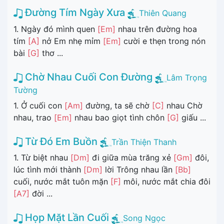
Đường Tím Ngày Xưa
Thiên Quang
1. Ngày đó mình quen
[Em]
nhau trên đường hoa
tím
[A]
nở Em nhẹ mỉm
[Em]
cười e thẹn trong nón
bài
[G]
thơ ...
Chờ Nhau Cuối Con Đường
Lâm Trọng
Tường
1. Ở cuối con
[Am]
đường, ta sẽ chờ
[C]
nhau Chờ
nhau, trao
[Em]
nhau bao giọt tình chôn
[G]
giấu ...
Từ Đó Em Buồn
Trần Thiện Thanh
1. Từ biệt nhau
[Dm]
đi giữa mùa trăng xẻ
[Gm]
đôi,
lúc tình mới thành
[Dm]
lời Trông nhau lần
[Bb]
cuối, nước mắt tuôn mặn
[F]
môi, nước mắt chia đôi
[A7]
đời ...
Họp Mặt Lần Cuối
Song Ngọc