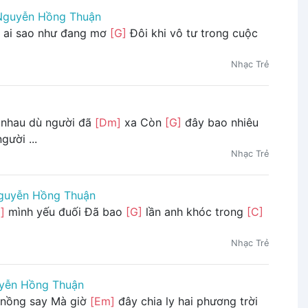
Nguyễn Hồng Thuận
ai sao như đang mơ
[G]
Đôi khi vô tư trong cuộc
Nhạc Trẻ
 nhau dù người đã
[Dm]
xa Còn
[G]
đây bao nhiêu
gười ...
Nhạc Trẻ
guyễn Hồng Thuận
]
mình yếu đuối Đã bao
[G]
lần anh khóc trong
[C]
Nhạc Trẻ
yễn Hồng Thuận
 nồng say Mà giờ
[Em]
đây chia ly hai phương trời