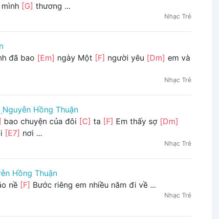
 mình
[G]
thương ...
Nhạc Trẻ
n
h đã bao
[Em]
ngày Một
[F]
người yêu
[Dm]
em và
Nhạc Trẻ
Nguyễn Hồng Thuận
]
bao chuyện của đôi
[C]
ta
[F]
Em thấy sợ
[Dm]
ai
[E7]
nơi ...
Nhạc Trẻ
ễn Hồng Thuận
ão nề
[F]
Bước riêng em nhiều năm đi về ...
Nhạc Trẻ