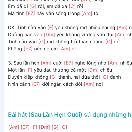
Em đã đi
[G]
rồi, em đã xa
[C]
rồi
Mà tình
[E7]
này vẫn sống trong
[Am]
tôi
ĐK: Tình nào vào
[F]
yêu không mơ nhiều nhung
[Am]
n
Ðường nào vào
[Dm]
yêu không vương vấn đợi
[Am]
c
Tình nào vào
[G]
mơ không trở thành dang
[C]
dở
Không
[E7]
nức nở em
[Am]
ơi
3. Sau lần hẹn
[Am]
cuối
[E7]
nghe lòng nhớ
[Am]
nhiều
Một lần
[F]
yêu đau thương cả một
[Dm]
chiều
Duyên kiếp không
[G]
thành, hai đứa thôi
[C]
đành
Nhìn cảnh
[E7]
đời ngăn cách đôi
[Am]
nơi
Bài hát (
Sau Lần Hẹn Cuối
) sử dụng những 
[Am]
[E7]
[F]
[Dm]
[G]
[C]