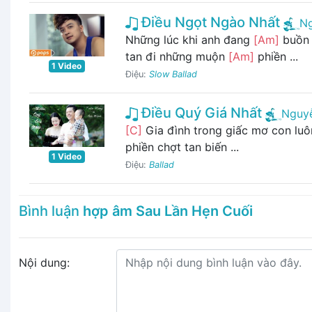
Điều Ngọt Ngào Nhất
N
Những lúc khi anh đang
[Am]
buồn 
tan đi những muộn
[Am]
phiền ...
1 Video
Điệu:
Slow Ballad
Điều Quý Giá Nhất
Nguy
[C]
Gia đình trong giấc mơ con lu
phiền chợt tan biến ...
1 Video
Điệu:
Ballad
Bình luận
hợp âm Sau Lần Hẹn Cuối
Nội dung: