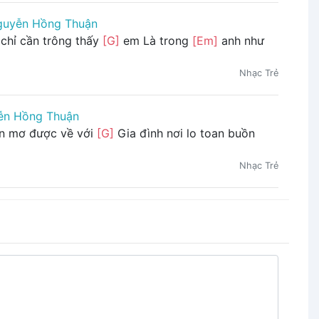
guyễn Hồng Thuận
chỉ cần trông thấy
[G]
em Là trong
[Em]
anh như
Nhạc Trẻ
ễn Hồng Thuận
ôn mơ được về với
[G]
Gia đình nơi lo toan buồn
Nhạc Trẻ