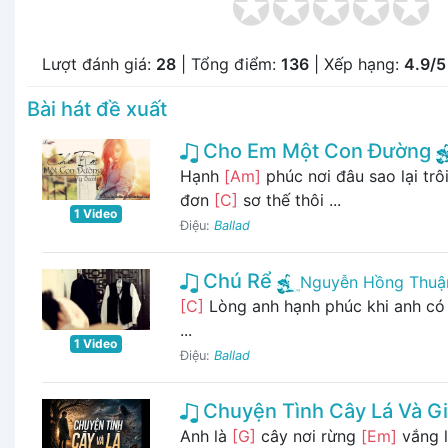
Lượt đánh giá:
28
| Tổng điểm:
136
| Xếp hạng:
4.9/5
Bài hát đề xuất
Cho Em Một Con Đường
Hạnh
[Am]
phúc nơi đâu sao lại trô
đơn
[C]
sơ thế thôi ...
1 Video
Điệu:
Ballad
Chú Rể
Nguyễn Hồng Thuậ
[C]
Lòng anh hạnh phúc khi anh c
...
1 Video
Điệu:
Ballad
Chuyện Tình Cây Lá Và G
Anh là
[G]
cây nơi rừng
[Em]
vắng l