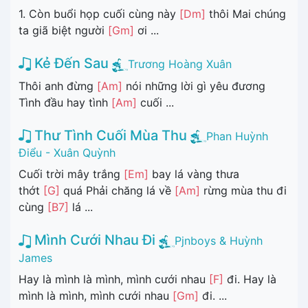
1. Còn buổi họp cuối cùng này
[Dm]
thôi Mai chúng
ta giã biệt người
[Gm]
ơi ...
Kẻ Đến Sau
Trương Hoàng Xuân
Thôi anh đừng
[Am]
nói những lời gì yêu đương
Tình đầu hay tình
[Am]
cuối ...
Thư Tình Cuối Mùa Thu
Phan Huỳnh
Điểu - Xuân Quỳnh
Cuối trời mây trắng
[Em]
bay lá vàng thưa
thớt
[G]
quá Phải chăng lá về
[Am]
rừng mùa thu đi
cùng
[B7]
lá ...
Mình Cưới Nhau Đi
Pjnboys & Huỳnh
James
Hay là mình là mình, mình cưới nhau
[F]
đi. Hay là
mình là mình, mình cưới nhau
[Gm]
đi. ...