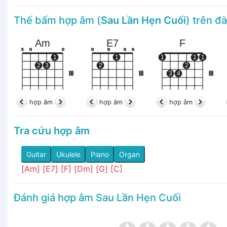
Thế bấm hợp âm (
Sau Lần Hẹn Cuối
) trên đ
Am
E7
F
x
o
o
o
o
o
o
1
1
1
1
1
2
3
2
2
III
III
3
4
III
hợp âm
hợp âm
hợp âm
Tra cứu hợp âm
Guitar
Ukulele
Piano
Organ
[Am]
[E7]
[F]
[Dm]
[G]
[C]
Đánh giá hợp âm Sau Lần Hẹn Cuối