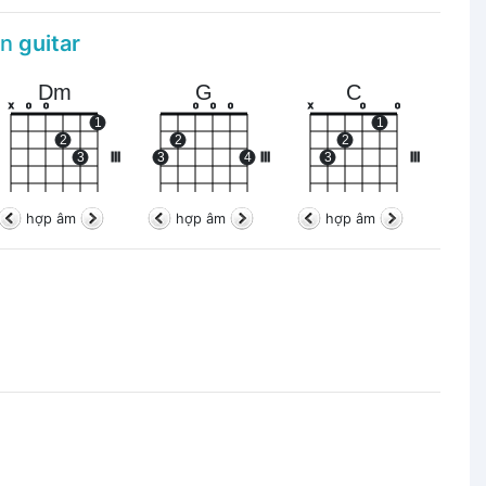
àn
guitar
Dm
G
C
x
o
o
o
o
o
x
o
o
1
1
2
2
2
3
III
3
4
III
3
III
hợp âm
hợp âm
hợp âm