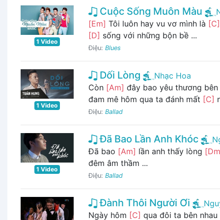
Cuộc Sống Muôn Màu
[Em]
Tôi luôn hay vu vơ mình là
[C]
[D]
sống với những bộn bề ...
1 Video
Điệu:
Blues
Dối Lòng
Nhạc Hoa
Còn
[Am]
đây bao yêu thương bên
đam mê hôm qua ta đánh mất
[C]
n
1 Video
Điệu:
Ballad
Đã Bao Lần Anh Khóc
N
Đã bao
[Am]
lần anh thấy lòng
[Dm
đêm âm thầm ...
1 Video
Điệu:
Ballad
Đành Thôi Người Ơi
Ngu
Ngày hôm
[C]
qua đôi ta bên nhau