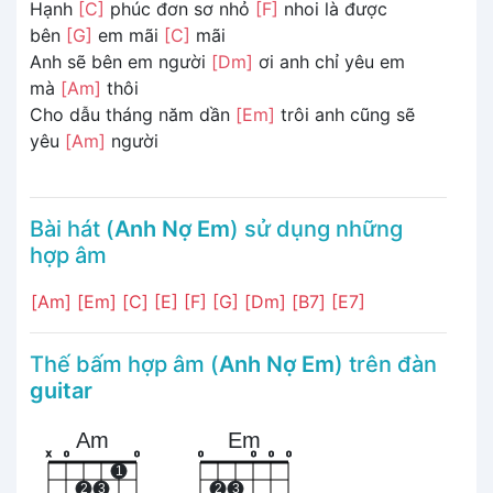
Hạnh
[C]
phúc đơn sơ nhỏ
[F]
nhoi là được
bên
[G]
em mãi
[C]
mãi
Anh sẽ bên em người
[Dm]
ơi anh chỉ yêu em
mà
[Am]
thôi
Cho dẫu tháng năm dần
[Em]
trôi anh cũng sẽ
yêu
[Am]
người
Bài hát (
Anh Nợ Em
) sử dụng những
hợp âm
[Am]
[Em]
[C]
[E]
[F]
[G]
[Dm]
[B7]
[E7]
Thế bấm hợp âm (
Anh Nợ Em
) trên đàn
guitar
Am
Em
x
o
o
o
o
o
o
1
2
3
2
3