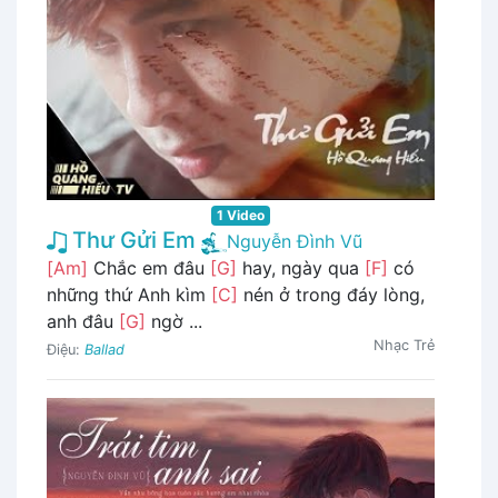
1 Video
Thư Gửi Em
Nguyễn Đình Vũ
[Am]
Chắc em đâu
[G]
hay, ngày qua
[F]
có
những thứ Anh kìm
[C]
nén ở trong đáy lòng,
anh đâu
[G]
ngờ ...
Nhạc Trẻ
Điệu:
Ballad