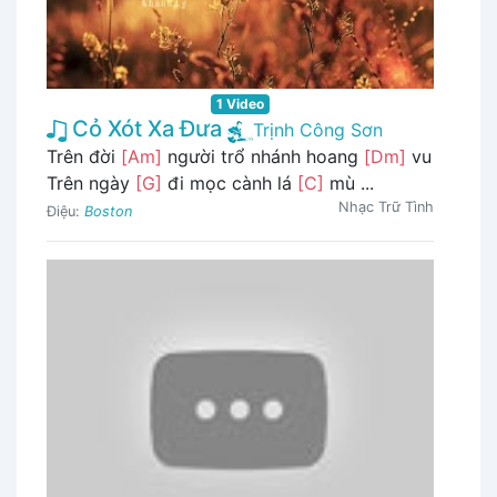
1 Video
Cỏ Xót Xa Đưa
Trịnh Công Sơn
Trên đời
[Am]
người trổ nhánh hoang
[Dm]
vu
Trên ngày
[G]
đi mọc cành lá
[C]
mù ...
Nhạc Trữ Tình
Điệu:
Boston