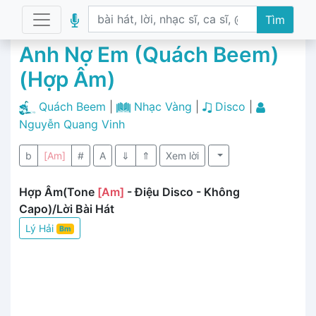
Tìm
Anh Nợ Em (Quách Beem)
(Hợp Âm)
Quách Beem
|
Nhạc Vàng
|
Disco
|
Nguyễn Quang Vinh
b
[Am]
#
A
⇓
⇑
Xem lời
Hợp Âm(Tone
[Am]
- Điệu Disco - Không
Capo)/Lời Bài Hát
Lý Hải
Bm