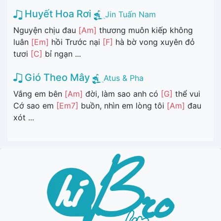
Huyết Hoa Rơi
Jin Tuấn Nam
Nguyện chịu đau
[Am]
thương muôn kiếp không
luân
[Em]
hồi Trước nại
[F]
hà bờ vong xuyên đỏ
tươi
[C]
bỉ ngạn ...
Gió Theo Mây
Atus & Pha
Vắng em bên
[Am]
đời, làm sao anh có
[G]
thể vui
Cớ sao em
[Em7]
buồn, nhìn em lòng tôi
[Am]
đau
xót ...