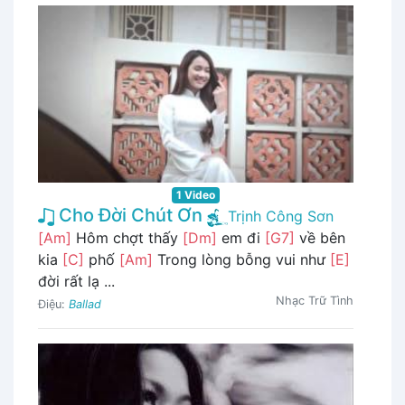
1 Video
Cho Đời Chút Ơn
Trịnh Công Sơn
[Am]
Hôm chợt thấy
[Dm]
em đi
[G7]
về bên
kia
[C]
phố
[Am]
Trong lòng bỗng vui như
[E]
đời rất lạ ...
Nhạc Trữ Tình
Điệu:
Ballad