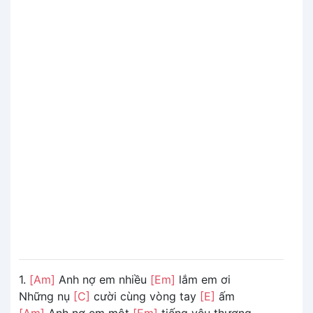
1.
[Am]
Anh nợ em nhiều
[Em]
lắm em ơi
Những nụ
[C]
cười cùng vòng tay
[E]
ấm
[Am]
Anh nợ em một
[Em]
tiếng yêu thương