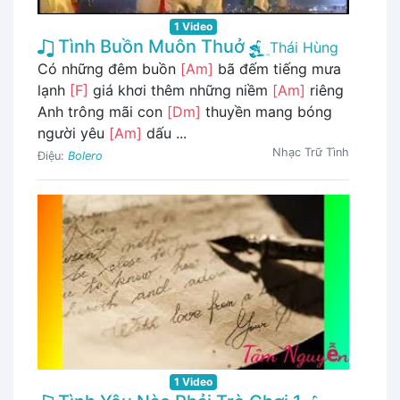
1 Video
Tình Buồn Muôn Thuở
Thái Hùng
Có những đêm buồn
[Am]
bã đếm tiếng mưa
lạnh
[F]
giá khơi thêm những niềm
[Am]
riêng
Anh trông mãi con
[Dm]
thuyền mang bóng
người yêu
[Am]
dấu ...
Nhạc Trữ Tình
Điệu:
Bolero
1 Video