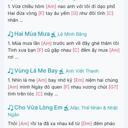
1. Vừa chiều hôm
[Am]
nao anh với tôi đi dạo phố
Hai đứa vòng
[F]
tay âu yếm
[G]
như đôi tình
[C]
nhân ...
Hai Mùa Mưa
Lê Minh Bằng
1. Mùa mưa lần
[Am]
trước anh về đây ghé thăm tôi
Tình xưa bạn
[F]
cũ gặp nhau
[C]
đêm ấy mưa
[Am]
rơi ...
Vùng Lá Me Bay
Anh Việt Thanh
1. Nhìn lá me
[Am]
bay nhớ kỷ
[Em]
niệm hai chúng
[Am]
mình Ngày đó quen
[F]
nhau vương chút
[G7]
tình trên tóc
[C]
mây ...
Cho Vừa Lòng Em
Mặc Thế Nhân & Nhật
Ngân
Thôi
[Am]
rồi ta đã xa nhau kể từ
[Dm]
đêm pháo