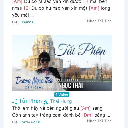
[Am]
Dù có ra sao vẫn xin được
[F]
mãi bên
nhau
[E]
Dù có hư hao vẫn xin một
[Am]
lòng
yêu mãi ...
Nhạc Trữ Tình
Điệu:
Rumba
1 Video
Tủi Phận
Thái Hùng
Thôi em hãy về bên người giàu
[Am]
sang
Còn anh tay trắng cam đành bẽ
[Dm]
bàng ...
Nhạc Trữ Tình
Điệu:
Slow Rock