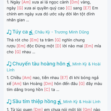
1. Ngày
[Am]
xưa ai lá ngọc cành
[Dm]
vàng,
ngày
[G]
xưa ai quyền quý cao
[C]
sang
[E7]
Em
chính em ngày xưa đó ước xây đời lên tột đỉnh
nhân gian ...
Túy ca
Châu Kỳ - Trương Minh Dũng
Thà rót cho
[Em]
ta trăm
[G]
nghìn chung
rượu
[Em]
độc Đừng một
[D]
lời nào mai
[Em]
mỉa
cho
[G]
nhau ...
Chuyến tàu hoàng hôn
Minh Kỳ & Hoài
Linh
1. Chiều
[Am]
nao, tiễn nhau
[E7]
đi khi bóng ngả
xế
[Am]
tàn Hoàng
[Dm]
hôn đến đâu
[G]
đây màu
tím dâng trong hồn
[C]
ta ...
Sầu tím thiệp hồng
Minh Kỳ & Hoài Linh
1. Từ lúc quen
[Dm]
em chưa nói một lời
[Gm]
nào