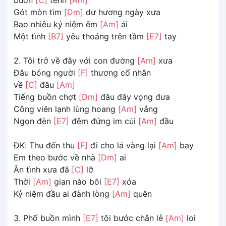
Gót mòn tìm
[Dm]
dư hương ngày xưa
Bao nhiêu kỷ niệm êm
[Am]
ái
Một tình
[B7]
yêu thoáng trên tầm
[E7]
tay
2. Tôi trở về đây với con đường
[Am]
xưa
Đâu bóng người
[F]
thương cố nhân
về
[C]
đâu
[Am]
Tiếng buồn chợt
[Dm]
đâu đây vọng đưa
Công viên lạnh lùng hoang
[Am]
vắng
Ngọn đèn
[E7]
đêm đứng im cúi
[Am]
đầu
ĐK: Thu đến thu
[F]
đi cho lá vàng lại
[Am]
bay
Em theo bước về nhà
[Dm]
ai
Ân tình xưa đã
[C]
lỡ
Thời
[Am]
gian nào bôi
[E7]
xóa
Kỷ niệm đầu ai đành lòng
[Am]
quên
3. Phố buồn mình
[E7]
tôi bước chân lẻ
[Am]
loi