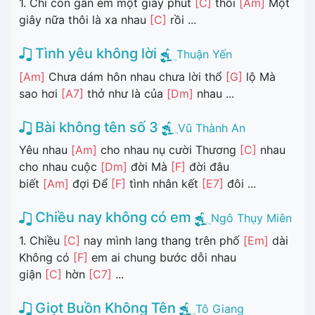
1. Chỉ còn gần em một giây phút
[C]
thôi
[Am]
Một
giây nữa thôi là xa nhau
[C]
rồi ...
Tình yêu không lời
Thuận Yến
[Am]
Chưa dám hôn nhau chưa lời thổ
[G]
lộ Mà
sao hơi
[A7]
thở như là của
[Dm]
nhau ...
Bài không tên số 3
Vũ Thành An
Yêu nhau
[Am]
cho nhau nụ cười Thương
[C]
nhau
cho nhau cuộc
[Dm]
đời Mà
[F]
đời đâu
biết
[Am]
đợi Để
[F]
tình nhân kết
[E7]
đôi ...
Chiều nay không có em
Ngô Thụy Miên
1. Chiều
[C]
nay mình lang thang trên phố
[Em]
dài
Không có
[F]
em ai chung bước dỗi nhau
giận
[C]
hờn
[C7]
...
Giọt Buồn Không Tên
Tô Giang