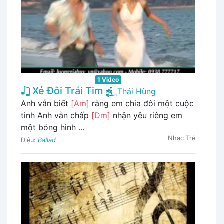
1 Video
Xẻ Đôi Trái Tim
Thái Hùng
Anh vẫn biết
[Am]
rằng em chia đôi một cuộc
tình Anh vẫn chấp
[Dm]
nhận yêu riêng em
một bóng hình ...
Nhạc Trẻ
Điệu:
Ballad