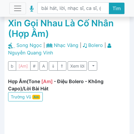
Tìm
Xin Gọi Nhau Là Cố Nhân
(Hợp Âm)
Song Ngọc
|
Nhạc Vàng
|
Bolero
|
Nguyễn Quang Vinh
b
[Am]
#
A
⇓
⇑
Xem lời
Hợp Âm(Tone
[Am]
- Điệu Bolero - Không
Capo)/Lời Bài Hát
Trường Vũ
Am