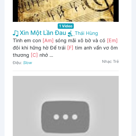
1 Video
Xin Một Lần Đau
Thái Hùng
Tình em con
[Am]
sóng mãi xô bờ và có
[Em]
đôi khi hững hờ Để trái
[F]
tim anh vẩn vơ ôm
thương
[C]
nhớ ...
Nhạc Trẻ
Điệu:
Slow