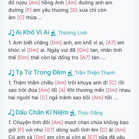
đỏ rượu
[Am]
hồng Anh
[Am]
đường anh em
đường
[F]
em yêu thương
[G]
xưa chỉ còn
âm
[C]
thừa ...
Ai Khổ Vì Ai
Thương Linh
1. Anh biết chăng
[Dm]
anh, em khổ vì ai,
[A7]
em
khóc vì
[Dm]
ai. Ngày vui đã
[Gm]
tan, nhân tình
thế
[Dm]
thái còn lại đống tro
[A7]
tàn. ...
Tạ Từ Trong Đêm
Trần Thiện Thanh
1. Thăm thẳm chiều
[Am]
trôi khuya anh đi
[C]
rồi
sao trời đưa
[Am]
lối
[A]
Khi thương mến
[Dm]
nhau
hai người hai
[C]
ngả tránh sao bồi
[Am]
hồi ...
Dấu Chân Kỉ Niệm
Thúc Đăng
1. Chuyện tình đôi
[Am]
mươi chan chứa không bao
giờ
[F]
vơi như
[G7]
dòng suối tình êm
[C]
ái
[Am]
Có anh và
[Dm]
em còn ai còn ai
[E7]
nữa đã yêu