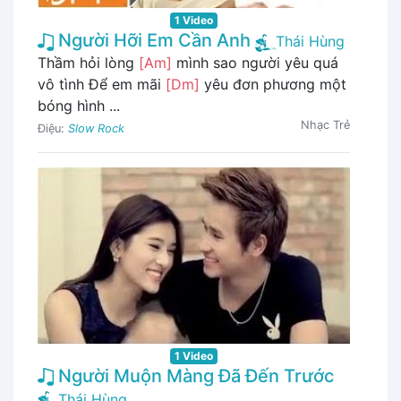
1 Video
Người Hỡi Em Cần Anh
Thái Hùng
Thầm hỏi lòng
[Am]
mình sao người yêu quá
vô tình Để em mãi
[Dm]
yêu đơn phương một
bóng hình ...
Nhạc Trẻ
Điệu:
Slow Rock
1 Video
Người Muộn Màng Đã Đến Trước
Thái Hùng