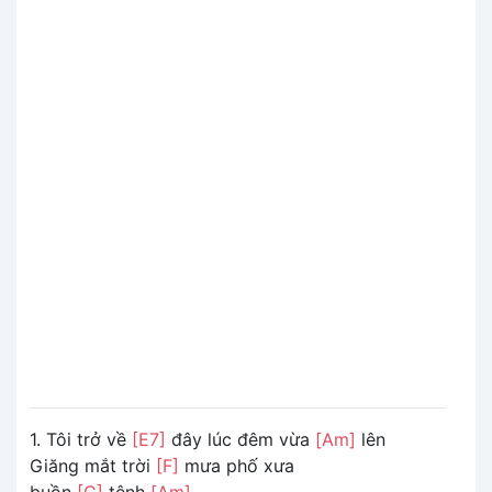
1. Tôi trở về
[E7]
đây lúc đêm vừa
[Am]
lên
Giăng mắt trời
[F]
mưa phố xưa
buồn
[C]
tênh
[Am]