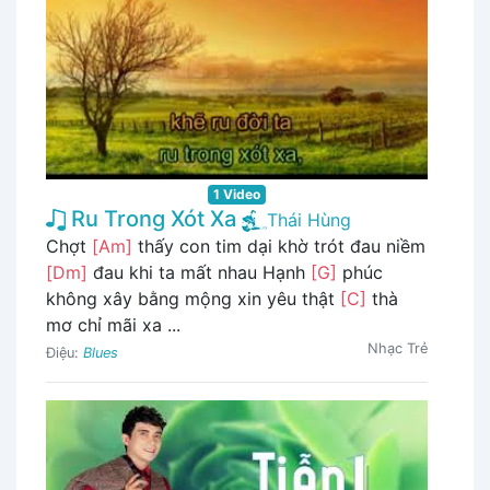
1 Video
Ru Trong Xót Xa
Thái Hùng
Chợt
[Am]
thấy con tim dại khờ trót đau niềm
[Dm]
đau khi ta mất nhau Hạnh
[G]
phúc
không xây bằng mộng xin yêu thật
[C]
thà
mơ chỉ mãi xa ...
Nhạc Trẻ
Điệu:
Blues