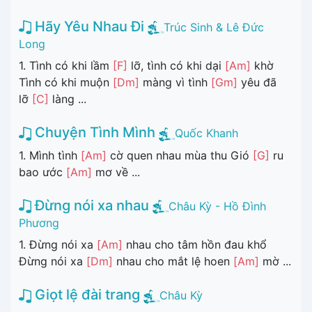
Hãy Yêu Nhau Đi
Trúc Sinh & Lê Đức
Long
1. Tình có khi lầm
[F]
lỡ, tình có khi dại
[Am]
khờ
Tình có khi muộn
[Dm]
màng vì tình
[Gm]
yêu đã
lỡ
[C]
làng ...
Chuyện Tình Mình
Quốc Khanh
1. Mình tình
[Am]
cờ quen nhau mùa thu Gió
[G]
ru
bao ước
[Am]
mơ về ...
Đừng nói xa nhau
Châu Kỳ - Hồ Đình
Phương
1. Đừng nói xa
[Am]
nhau cho tâm hồn đau khổ
Đừng nói xa
[Dm]
nhau cho mắt lệ hoen
[Am]
mờ ...
Giọt lệ đài trang
Châu Kỳ