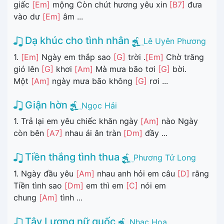
giấc
[Em]
mộng Còn chút hương yêu xin
[B7]
đưa
vào dư
[Em]
âm ...
Dạ khúc cho tình nhân
Lê Uyên Phương
1.
[Em]
Ngày em thắp sao
[G]
trời .
[Em]
Chờ trăng
gió lên
[G]
khơi
[Am]
Mà mưa bão tơi
[G]
bời.
Một
[Am]
ngày mưa bão không
[G]
rơi ...
Giận hờn
Ngọc Hải
1. Trả lại em yêu chiếc khăn ngày
[Am]
nào Ngày
còn bên
[A7]
nhau ái ân tràn
[Dm]
đầy ...
Tiền thắng tình thua
Phương Tử Long
1. Ngày đầu yêu
[Am]
nhau anh hỏi em câu
[D]
rằng
Tiền tình sao
[Dm]
em thì em
[C]
nói em
chung
[Am]
tình ...
Tây Lương nữ quốc
Nhạc Hoa