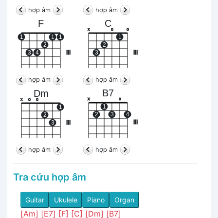
hợp âm
hợp âm
F
C
x
o
o
1
1
1
1
2
2
3
4
III
3
III
hợp âm
hợp âm
B7
Dm
x
o
x
o
o
1
1
2
3
4
2
III
3
III
hợp âm
hợp âm
Tra cứu hợp âm
Guitar
Ukulele
Piano
Organ
[Am]
[E7]
[F]
[C]
[Dm]
[B7]