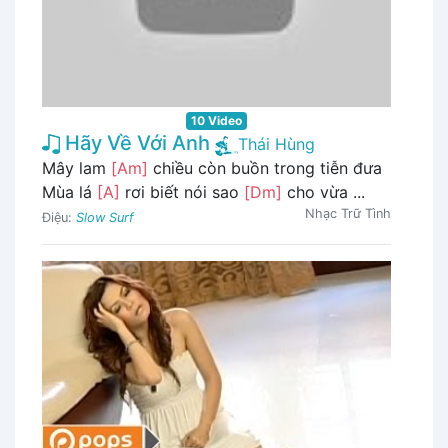
10 Video
Hãy Về Với Anh
Thái Hùng
Mây lam
[Am]
chiều còn buồn trong tiễn đưa
Mùa lá
[A]
rơi biết nói sao
[Dm]
cho vừa ...
Nhạc Trữ Tình
Điệu:
Slow Surf