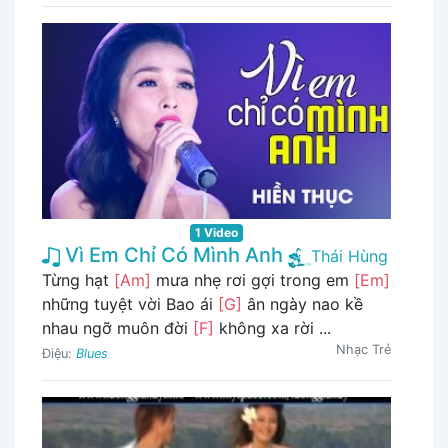
1 Video
Vì Em Chỉ Có Mình Anh
Thái Hùng
Từng hạt
[Am]
mưa nhẹ rơi gợi trong em
[Em]
những tuyệt vời Bao ái
[G]
ân ngày nao kề
nhau ngỡ muôn đời
[F]
không xa rời ...
Nhạc Trẻ
Điệu:
Blues