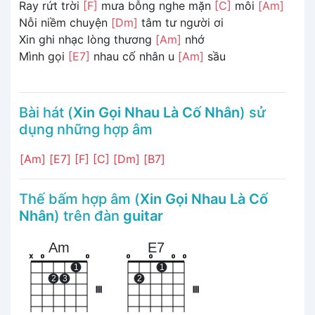
Ray rứt trời
[F]
mưa bỗng nghe mặn
[C]
môi
[Am]
Nỗi niềm chuyện
[Dm]
tâm tư người ơi
Xin ghi nhạc lòng thương
[Am]
nhớ
Mình gọi
[E7]
nhau cố nhân u
[Am]
sầu
Bài hát (
Xin Gọi Nhau Là Cố Nhân
) sử
dụng những hợp âm
[Am]
[E7]
[F]
[C]
[Dm]
[B7]
Thế bấm hợp âm (
Xin Gọi Nhau Là Cố
Nhân
) trên đàn
guitar
Am
E7
x
o
o
o
o
o
o
1
1
2
3
2
III
III