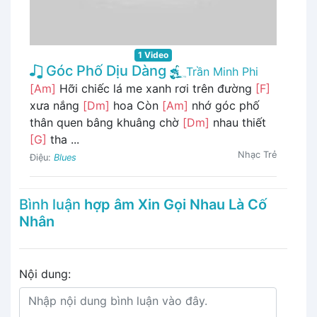
1 Video
Góc Phố Dịu Dàng
Trần Minh Phi
[Am]
Hỡi chiếc lá me xanh rơi trên đường
[F]
xưa nắng
[Dm]
hoa Còn
[Am]
nhớ góc phố
thân quen bâng khuâng chờ
[Dm]
nhau thiết
[G]
tha ...
Nhạc Trẻ
Điệu:
Blues
Bình luận
hợp âm Xin Gọi Nhau Là Cố
Nhân
Nội dung: