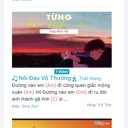
1 Video
Nỗi Đau Vô Thường
Thái Hùng
Đường nào em
[Am]
đi cũng quen giấc mộng
xuân
[Am]
thì Đường nào em
[Dm]
đi ru đời
anh thành gã tình
[C]
si ...
Nhạc Trữ Tình
Điệu:
Slow Surf