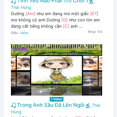
Tình Yêu Nào Phải Trò Chơi 1
Thái Hùng
Dường
[Am]
như em đang mơ một giấc
[E7]
mơ không có anh Dường
[G]
như con tim em
đang cất tiếng không cần
[C]
anh ...
Nhạc Trẻ
Điệu:
Valse
1 Video
Trong Anh Sầu Đã Lên Ngôi
Thái
Hùng