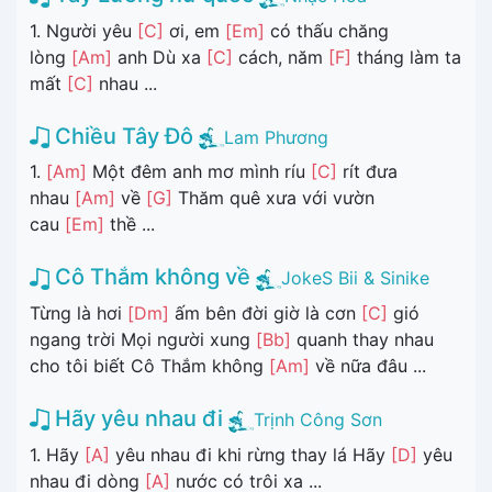
1. Người yêu
[C]
ơi, em
[Em]
có thấu chăng
lòng
[Am]
anh Dù xa
[C]
cách, năm
[F]
tháng làm ta
mất
[C]
nhau ...
Chiều Tây Đô
Lam Phương
1.
[Am]
Một đêm anh mơ mình ríu
[C]
rít đưa
nhau
[Am]
về
[G]
Thăm quê xưa với vườn
cau
[Em]
thề ...
Cô Thắm không về
JokeS Bii & Sinike
Từng là hơi
[Dm]
ấm bên đời giờ là cơn
[C]
gió
ngang trời Mọi người xung
[Bb]
quanh thay nhau
cho tôi biết Cô Thắm không
[Am]
về nữa đâu ...
Hãy yêu nhau đi
Trịnh Công Sơn
1. Hãy
[A]
yêu nhau đi khi rừng thay lá Hãy
[D]
yêu
nhau đi dòng
[A]
nước có trôi xa ...