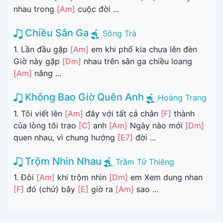
nhau trong
[Am]
cuộc đời ...
Chiều Sân Ga
Sông Trà
1. Lần đầu gặp
[Am]
em khi phố kia chưa lên đèn
Giờ này gặp
[Dm]
nhau trên sân ga chiều loang
[Am]
nắng ...
Không Bao Giờ Quên Anh
Hoàng Trang
1. Tôi viết lên
[Am]
đây với tất cả chân
[F]
thành
của lòng tôi trao
[C]
anh
[Am]
Ngày nào mới
[Dm]
quen nhau, vì chung hướng
[E7]
đời ...
Trộm Nhìn Nhau
Trầm Tử Thiêng
1. Đôi
[Am]
khi trộm nhìn
[Dm]
em Xem dung nhan
[F]
đó (chứ) bây
[E]
giờ ra
[Am]
sao ...