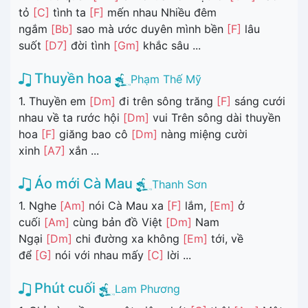
tỏ
[C]
tình ta
[F]
mến nhau Nhiều đêm
ngắm
[Bb]
sao mà ước duyên mình bền
[F]
lâu
suốt
[D7]
đời tình
[Gm]
khắc sâu ...
Thuyền hoa
Phạm Thế Mỹ
1. Thuyền em
[Dm]
đi trên sông trăng
[F]
sáng cưới
nhau về ta rước hội
[Dm]
vui Trên sông dài thuyền
hoa
[F]
giăng bao cô
[Dm]
nàng miệng cười
xinh
[A7]
xắn ...
Áo mới Cà Mau
Thanh Sơn
1. Nghe
[Am]
nói Cà Mau xa
[F]
lắm,
[Em]
ở
cuối
[Am]
cùng bản đồ Việt
[Dm]
Nam
Ngại
[Dm]
chi đường xa không
[Em]
tới, về
để
[G]
nói với nhau mấy
[C]
lời ...
Phút cuối
Lam Phương