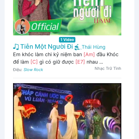
1 Video
Tiễn Một Người Đi
Thái Hùng
Em khóc làm chi kỷ niệm ban
[Am]
đầu Khóc
để làm
[C]
gì có giữ được
[E7]
nhau ...
Nhạc Trữ Tình
Điệu:
Slow Rock