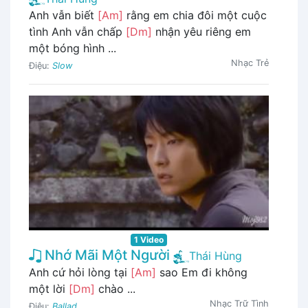
Anh vẫn biết
[Am]
rằng em chia đôi một cuộc
tình Anh vẫn chấp
[Dm]
nhận yêu riêng em
một bóng hình ...
Nhạc Trẻ
Điệu:
Slow
1 Video
Nhớ Mãi Một Người
Thái Hùng
Anh cứ hỏi lòng tại
[Am]
sao Em đi không
một lời
[Dm]
chào ...
Nhạc Trữ Tình
Điệu:
Ballad