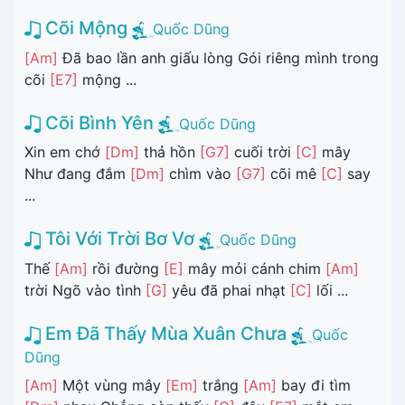
Cõi Mộng
Quốc Dũng
[Am]
Đã bao lần anh giấu lòng Gói riêng mình trong
cõi
[E7]
mộng ...
Cõi Bình Yên
Quốc Dũng
Xin em chớ
[Dm]
thả hồn
[G7]
cuối trời
[C]
mây
Như đang đắm
[Dm]
chìm vào
[G7]
cõi mê
[C]
say
...
Tôi Với Trời Bơ Vơ
Quốc Dũng
Thế
[Am]
rồi đường
[E]
mây mỏi cánh chim
[Am]
trời Ngõ vào tình
[G]
yêu đã phai nhạt
[C]
lối ...
Em Đã Thấy Mùa Xuân Chưa
Quốc
Dũng
[Am]
Một vùng mây
[Em]
trắng
[Am]
bay đi tìm