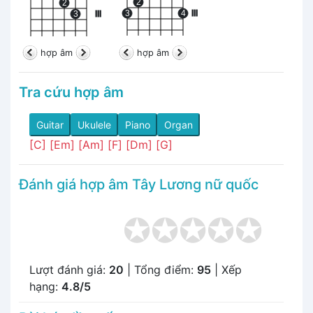
2
2
3
4
III
3
III
hợp âm
hợp âm
Tra cứu hợp âm
Guitar
Ukulele
Piano
Organ
[C]
[Em]
[Am]
[F]
[Dm]
[G]
Đánh giá hợp âm Tây Lương nữ quốc
Lượt đánh giá:
20
| Tổng điểm:
95
| Xếp
hạng:
4.8/5