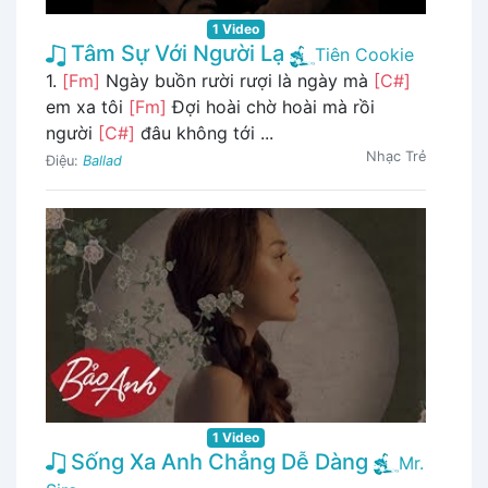
1 Video
Tâm Sự Với Người Lạ
Tiên Cookie
1.
[Fm]
Ngày buồn rười rượi là ngày mà
[C#]
em xa tôi
[Fm]
Đợi hoài chờ hoài mà rồi
người
[C#]
đâu không tới ...
Nhạc Trẻ
Điệu:
Ballad
1 Video
Sống Xa Anh Chẳng Dễ Dàng
Mr.