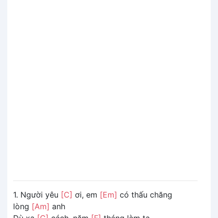
1. Người yêu
[C]
ơi, em
[Em]
có thấu chăng
lòng
[Am]
anh
Dù xa
[C]
cách, năm
[F]
tháng làm ta