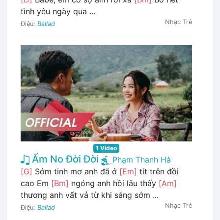
tình yêu ngày qua ...
Nhạc Trẻ
Điệu:
Ballad
1 Video
Ấm No Đời Đời
Phạm Thanh Hà
[G]
Sớm tinh mơ anh đã ở
[Em]
tít trên đồi
cao Em
[Bm]
ngóng anh hồi lâu thấy
[Am]
thương anh vất vả từ khi sáng sớm ...
Nhạc Trẻ
Điệu:
Ballad