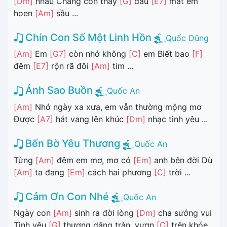
[Dm]
nhau Chẳng còn thấy
[G]
đâu
[E7]
mắt em
hoen
[Am]
sầu ...
Chín Con Số Một Linh Hồn
Quốc Dũng
[Am]
Em
[G7]
còn nhớ không
[C]
em Biết bao
[F]
đêm
[E7]
rộn rã đôi
[Am]
tim ...
Ánh Sao Buồn
Quốc An
[Am]
Nhớ ngày xa xưa, em vẫn thường mộng mơ
Được
[A7]
hát vang lên khúc
[Dm]
nhạc tình yêu ...
Bến Bờ Yêu Thương
Quốc An
Từng
[Am]
đêm em mơ, mơ có
[Em]
anh bên đời Dù
[Am]
ta đang
[Em]
cách hai phương
[C]
trời ...
Cảm Ơn Con Nhé
Quốc An
Ngày con
[Am]
sinh ra đời lòng
[Dm]
cha sướng vui
Tình yêu
[G]
thương dâng tràn, vươn
[C]
trên khóe