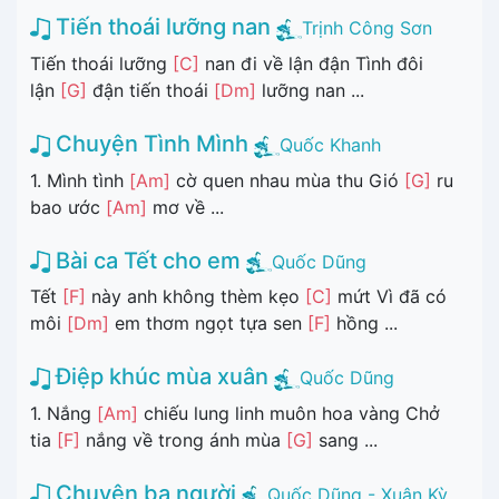
Tiến thoái lưỡng nan
Trịnh Công Sơn
Tiến thoái lưỡng
[C]
nan đi về lận đận Tình đôi
lận
[G]
đận tiến thoái
[Dm]
lưỡng nan ...
Chuyện Tình Mình
Quốc Khanh
1. Mình tình
[Am]
cờ quen nhau mùa thu Gió
[G]
ru
bao ước
[Am]
mơ về ...
Bài ca Tết cho em
Quốc Dũng
Tết
[F]
này anh không thèm kẹo
[C]
mứt Vì đã có
môi
[Dm]
em thơm ngọt tựa sen
[F]
hồng ...
Điệp khúc mùa xuân
Quốc Dũng
1. Nắng
[Am]
chiếu lung linh muôn hoa vàng Chở
tia
[F]
nắng về trong ánh mùa
[G]
sang ...
Chuyện ba người
Quốc Dũng - Xuân Kỳ