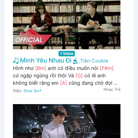
1 Video
Mình Yêu Nhau Đi
Tiên Cookie
Hình như
[Bm]
anh có điều muốn nói
[F#m]
cứ ngập ngừng rồi thôi Và
[G]
có lẽ anh
không biết rằng em
[A]
cũng đang chờ đợi ...
Nhạc Trẻ
Điệu:
Slow Surf