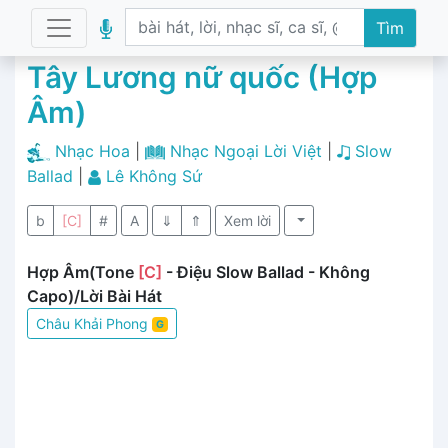
Tìm
Tây Lương nữ quốc (Hợp
Âm)
Nhạc Hoa
|
Nhạc Ngoại Lời Việt
|
Slow
Ballad
|
Lê Không Sứ
b
[C]
#
A
⇓
⇑
Xem lời
Hợp Âm(Tone
[C]
- Điệu Slow Ballad - Không
Capo)/Lời Bài Hát
Châu Khải Phong
G