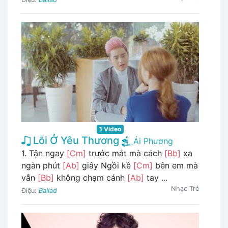
1 Video
Lỗi Ở Yêu Thương
Ái Phương
1. Tận ngay
[Cm]
trước mắt mà cách
[Bb]
xa
ngàn phút
[Ab]
giây Ngồi kề
[Cm]
bên em mà
vẫn
[Bb]
không chạm cánh
[Ab]
tay ...
Nhạc Trẻ
Điệu:
Ballad