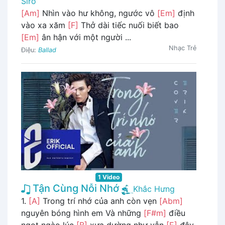
Siro
[Am]
Nhìn vào hư không, ngước vô
[Em]
định
vào xa xăm
[F]
Thở dài tiếc nuối biết bao
[Em]
ân hận với một người ...
Nhạc Trẻ
Điệu:
Ballad
1 Video
Tận Cùng Nỗi Nhớ
Khắc Hưng
1.
[A]
Trong trí nhớ của anh còn vẹn
[Abm]
nguyên bóng hình em Và những
[F#m]
điều