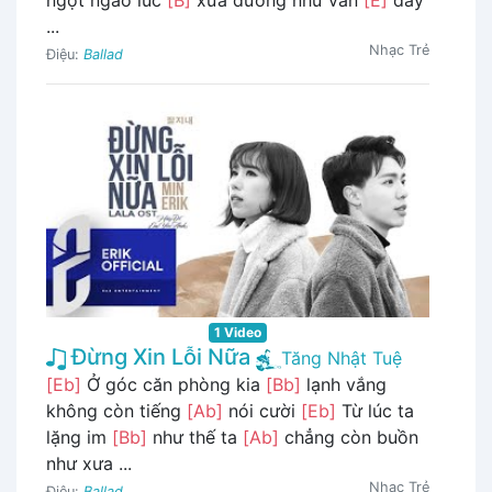
ngọt ngào lúc
[B]
xưa dường như vẫn
[E]
đây
...
Nhạc Trẻ
Điệu:
Ballad
1 Video
Đừng Xin Lỗi Nữa
Tăng Nhật Tuệ
[Eb]
Ở góc căn phòng kia
[Bb]
lạnh vắng
không còn tiếng
[Ab]
nói cười
[Eb]
Từ lúc ta
lặng im
[Bb]
như thế ta
[Ab]
chẳng còn buồn
như xưa ...
Nhạc Trẻ
Điệu:
Ballad