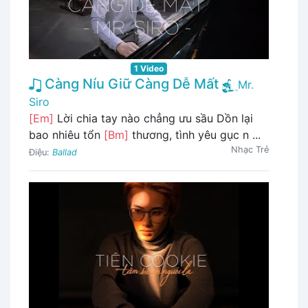
1 Video
Càng Níu Giữ Càng Dễ Mất
Mr.
Siro
[Em]
Lời chia tay nào chẳng ưu sầu Dồn lại
bao nhiêu tổn
[Bm]
thương, tình yêu gục n ...
Nhạc Trẻ
Điệu:
Ballad