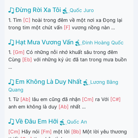
Đừng Rời Xa Tôi
Quốc Juro
1. Tìm
[C]
hoài trong đêm về một nơi xa Đọng lại
trong tim một chút vấn
[F]
vương nồng nàn ...
Hạt Mưa Vương Vấn
Đinh Hoàng Quốc
1.
[Gm]
Có những nỗi nhớ khuất sâu trong đêm
Cùng
[Eb]
với những ký ức đã tan trong mưa buồn
...
Em Không Là Duy Nhất
Lương Bằng
Quang
1. Từ
[Ab]
lâu em cũng đã nhận
[Cm]
ra Với
[C#]
anh em không là duy
[Ab]
nhất ...
Về Đâu Em Hỡi
Quốc An
[Cm]
Hãy nói
[Fm]
một lời
[Bb]
Một lời yêu thương