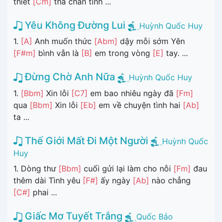
thiết
[Cm]
tha chân tình ...
Yêu Không Đường Lui
Huỳnh Quốc Huy
1.
[A]
Anh muốn thức
[Abm]
dậy mỗi sớm Yên
[F#m]
bình vẫn là
[B]
em trong vòng
[E]
tay. ...
Đừng Chờ Anh Nữa
Huỳnh Quốc Huy
1.
[Bbm]
Xin lỗi
[C7]
em bao nhiêu ngày đã
[Fm]
qua
[Bbm]
Xin lỗi
[Eb]
em về chuyện tình hai
[Ab]
ta ...
Thế Giới Mất Đi Một Người
Huỳnh Quốc
Huy
1. Dòng thư
[Bbm]
cuối gửi lại làm cho nỗi
[Fm]
đau
thêm dài Tình yêu
[F#]
ấy ngày
[Ab]
nào chẳng
[C#]
phai ...
Giấc Mơ Tuyết Trắng
Quốc Bảo