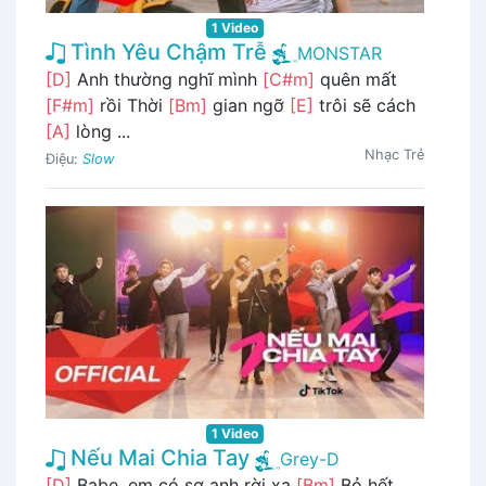
1 Video
Tình Yêu Chậm Trễ
MONSTAR
[D]
Anh thường nghĩ mình
[C#m]
quên mất
[F#m]
rồi Thời
[Bm]
gian ngỡ
[E]
trôi sẽ cách
[A]
lòng ...
Nhạc Trẻ
Điệu:
Slow
1 Video
Nếu Mai Chia Tay
Grey-D
[D]
Babe, em có sợ anh rời xa
[Bm]
Bỏ hết