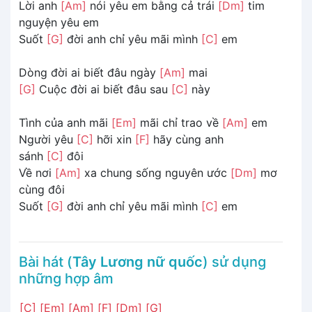
Lời anh
[Am]
nói yêu em bằng cả trái
[Dm]
tim
nguyện yêu em
Suốt
[G]
đời anh chỉ yêu mãi mình
[C]
em
Dòng đời ai biết đâu ngày
[Am]
mai
[G]
Cuộc đời ai biết đâu sau
[C]
này
Tình của anh mãi
[Em]
mãi chỉ trao về
[Am]
em
Người yêu
[C]
hỡi xin
[F]
hãy cùng anh
sánh
[C]
đôi
Về nơi
[Am]
xa chung sống nguyên ước
[Dm]
mơ
cùng đôi
Suốt
[G]
đời anh chỉ yêu mãi mình
[C]
em
Bài hát (
Tây Lương nữ quốc
) sử dụng
những hợp âm
[C]
[Em]
[Am]
[F]
[Dm]
[G]