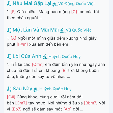
Nếu Mai Gặp Lại
Vũ Đặng Quốc Việt
1.
[F]
Gió chiều.. Mang bao mộng
[C]
mơ của tôi
theo chân người ...
Một Lần Và Mãi Mãi
Vũ Quốc Việt
1.
[A]
Ngồi một mình giữa đêm xuống Nhớ giây
phút
[F#m]
xưa anh đến bên em ...
Lỗi Của Anh
Huỳnh Quốc Huy
1. Trả lại cho
[C#m]
em đêm bình yên như ngày anh
chưa hề đến Trả em khoảng
[B]
trời không buồn
đau, không còn suy tư về nhau ...
Sau Này
Huỳnh Quốc Huy
[C#]
Cùng khóc, cùng cười, rồi nắm đôi
bàn
[Cm7]
tay người Nói những điều xa
[Bbm7]
vời
vì
[Eb7]
ngỡ sẽ đắm say một
[Ab]
đời ...