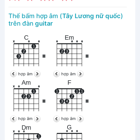
Thế bấm hợp âm (
Tây Lương nữ quốc
)
trên đàn
guitar
C
Em
x
o
o
o
o
o
o
1
2
2
3
3
III
III
hợp âm
hợp âm
Am
F
x
o
o
1
1
1
1
2
3
2
III
3
4
III
hợp âm
hợp âm
G
Dm
o
o
o
x
o
o
1