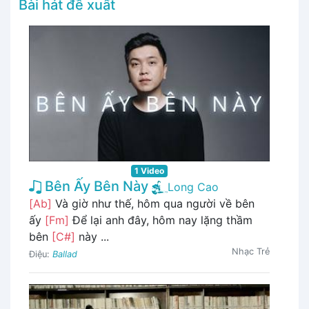
Bài hát đề xuất
1 Video
Bên Ấy Bên Này
Long Cao
[Ab]
Và giờ như thế, hôm qua người về bên
ấy
[Fm]
Để lại anh đây, hôm nay lặng thầm
bên
[C#]
này ...
Nhạc Trẻ
Điệu:
Ballad