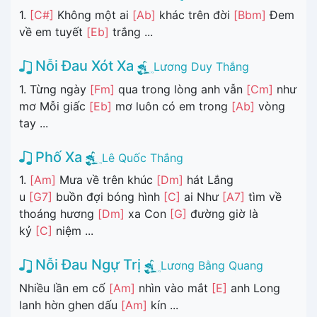
1.
[C#]
Không một ai
[Ab]
khác trên đời
[Bbm]
Đem
về em tuyết
[Eb]
trắng ...
Nỗi Đau Xót Xa
Lương Duy Thắng
1. Từng ngày
[Fm]
qua trong lòng anh vẫn
[Cm]
như
mơ Mỗi giấc
[Eb]
mơ luôn có em trong
[Ab]
vòng
tay ...
Phố Xa
Lê Quốc Thắng
1.
[Am]
Mưa về trên khúc
[Dm]
hát Lắng
u
[G7]
buồn đợi bóng hình
[C]
ai Như
[A7]
tìm về
thoáng hương
[Dm]
xa Con
[G]
đường giờ là
kỷ
[C]
niệm ...
Nỗi Đau Ngự Trị
Lương Bằng Quang
Nhiều lần em cố
[Am]
nhìn vào mắt
[E]
anh Long
lanh hờn ghen dấu
[Am]
kín ...