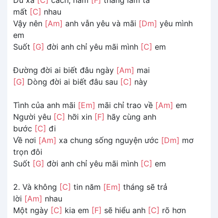
mất
[C]
nhau
Vậy nên
[Am]
anh vẫn yêu và mãi
[Dm]
yêu mình
em
Suốt
[G]
đời anh chỉ yêu mãi mình
[C]
em
Đường đời ai biết đâu ngày
[Am]
mai
[G]
Dòng đời ai biết đâu sau
[C]
này
Tình của anh mãi
[Em]
mãi chỉ trao về
[Am]
em
Người yêu
[C]
hỡi xin
[F]
hãy cùng anh
bước
[C]
đi
Về nơi
[Am]
xa chung sống nguyện ước
[Dm]
mơ
trọn đôi
Suốt
[G]
đời anh chỉ yêu mãi mình
[C]
em
2. Và không
[C]
tin năm
[Em]
tháng sẽ trả
lời
[Am]
nhau
Một ngày
[C]
kia em
[F]
sẽ hiểu anh
[C]
rõ hơn