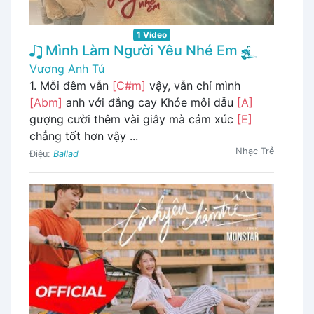
1 Video
Mình Làm Người Yêu Nhé Em
Vương Anh Tú
1. Mỗi đêm vẫn
[C#m]
vậy, vẫn chỉ mình
[Abm]
anh với đắng cay Khóe môi dẫu
[A]
gượng cười thêm vài giây mà cảm xúc
[E]
chẳng tốt hơn vậy ...
Nhạc Trẻ
Điệu:
Ballad