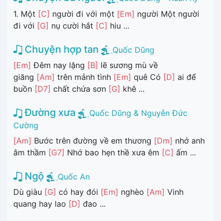
1. Một
[C]
người đi với một
[Em]
người Một người
đi với
[G]
nụ cười hắt
[C]
hiu ...
Chuyện hợp tan
Quốc Dũng
[Em]
Đêm nay lặng
[B]
lẽ sương mù về
giăng
[Am]
trên mảnh tình
[Em]
quê Có
[D]
ai để
buồn
[D7]
chất chứa sơn
[G]
khê ...
Đường xưa
Quốc Dũng & Nguyễn Đức
Cường
[Am]
Bước trên đường về em thương
[Dm]
nhớ anh
âm thầm
[G7]
Nhớ bao hẹn thề xưa êm
[C]
ấm ...
Ngộ
Quốc An
Dù giàu
[G]
có hay đói
[Em]
nghèo
[Am]
Vinh
quang hay lao
[D]
đao ...