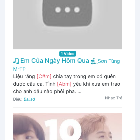
1 Video
Em Của Ngày Hôm Qua
Sơn Tùng
M-TP
Liệu rằng
[C#m]
chia tay trong em có quên
được câu ca. Tình
[Abm]
yêu khi xưa em trao
cho anh đâu nào phôi pha. ...
Nhạc Trẻ
Điệu:
Ballad