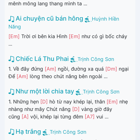
mênh mông lang thang mình ta ...
Ai chuyện cũ bán hông
Huỳnh Hiền
Năng
[Em]
Trời ơi bên kia Hình
[Em]
như có gì bốc cháy
...
Chiếc Lá Thu Phai
Trịnh Công Sơn
1. Về đây đứng
[Am]
ngồi, đường xa quá
[Dm]
ngại
Để
[Am]
lòng theo chút nắng bên ngoài ...
Như một lời chia tay
Trịnh Công Sơn
1. Những hẹn
[D]
hò từ nay khép lại, thân
[Em]
nhẹ
nhàng như mây Chút nắng
[D]
vàng giờ đây
cũng
[A]
vội, khép lại từng đêm
[A7]
vui ...
Hạ trắng
Trịnh Công Sơn