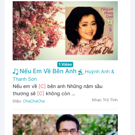
1 Video
Nếu Em Về Bên Anh
Huỳnh Anh &
Thanh Sơn
Nếu em về
[C]
bên anh Những năm sầu
thương sẽ
[C]
không còn ...
Nhạc Trữ Tình
Điệu:
ChaChaCha