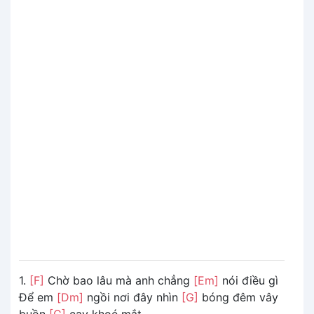
1.
[F]
Chờ bao lâu mà anh chẳng
[Em]
nói điều gì
Để em
[Dm]
ngồi nơi đây nhìn
[G]
bóng đêm vây
buồn
[C]
cay khoé mắt