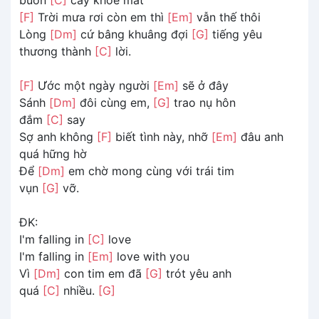
[F]
Trời mưa rơi còn em thì
[Em]
vẫn thế thôi
Lòng
[Dm]
cứ bâng khuâng đợi
[G]
tiếng yêu
thương thành
[C]
lời.
[F]
Ước một ngày người
[Em]
sẽ ở đây
Sánh
[Dm]
đôi cùng em,
[G]
trao nụ hôn
đắm
[C]
say
Sợ anh không
[F]
biết tình này, nhỡ
[Em]
đâu anh
quá hững hờ
Để
[Dm]
em chờ mong cùng với trái tim
vụn
[G]
vỡ.
ĐK:
I'm falling in
[C]
love
I'm falling in
[Em]
love with you
Vì
[Dm]
con tim em đã
[G]
trót yêu anh
quá
[C]
nhiều.
[G]