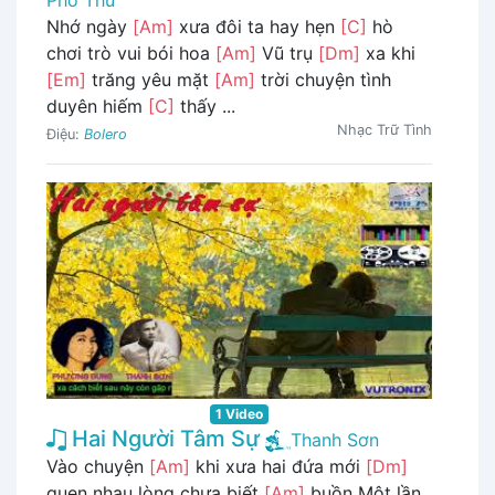
Nhớ ngày
[Am]
xưa đôi ta hay hẹn
[C]
hò
chơi trò vui bói hoa
[Am]
Vũ trụ
[Dm]
xa khi
[Em]
trăng yêu mặt
[Am]
trời chuyện tình
duyên hiếm
[C]
thấy ...
Nhạc Trữ Tình
Điệu:
Bolero
1 Video
Hai Người Tâm Sự
Thanh Sơn
Vào chuyện
[Am]
khi xưa hai đứa mới
[Dm]
quen nhau lòng chưa biết
[Am]
buồn Một lần