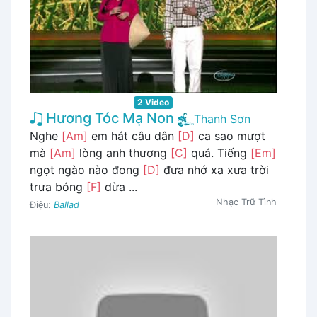
2 Video
Hương Tóc Mạ Non
Thanh Sơn
Nghe
[Am]
em hát câu dân
[D]
ca sao mượt
mà
[Am]
lòng anh thương
[C]
quá. Tiếng
[Em]
ngọt ngào nào đong
[D]
đưa nhớ xa xưa trời
trưa bóng
[F]
dừa ...
Nhạc Trữ Tình
Điệu:
Ballad