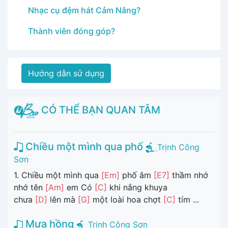
Nhạc cụ đệm hát Cảm Nắng?
Thành viên đóng góp?
Hướng dẫn sử dụng
CÓ THỂ BẠN QUAN TÂM
Chiều một mình qua phố
Trịnh Công
Sơn
1. Chiều một mình qua
[Em]
phố âm
[E7]
thầm nhớ
nhớ tên
[Am]
em Có
[C]
khi nắng khuya
chưa
[D]
lên mà
[G]
một loài hoa chợt
[C]
tím ...
Mưa hồng
Trịnh Công Sơn