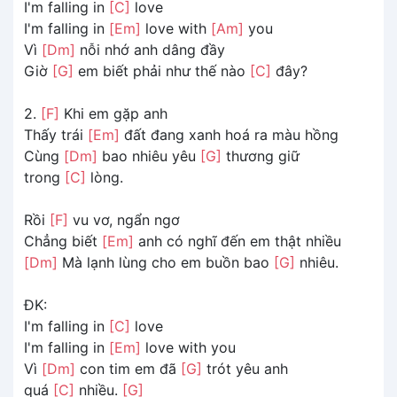
I'm falling in
[C]
love
I'm falling in
[Em]
love with
[Am]
you
Vì
[Dm]
nỗi nhớ anh dâng đầy
Giờ
[G]
em biết phải như thế nào
[C]
đây?
2.
[F]
Khi em gặp anh
Thấy trái
[Em]
đất đang xanh hoá ra màu hồng
Cùng
[Dm]
bao nhiêu yêu
[G]
thương giữ
trong
[C]
lòng.
Rồi
[F]
vu vơ, ngẩn ngơ
Chẳng biết
[Em]
anh có nghĩ đến em thật nhiều
[Dm]
Mà lạnh lùng cho em buồn bao
[G]
nhiêu.
ĐK:
I'm falling in
[C]
love
I'm falling in
[Em]
love with you
Vì
[Dm]
con tim em đã
[G]
trót yêu anh
quá
[C]
nhiều.
[G]