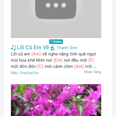
1 Video
Lối Cũ Em Về
Thanh Sơn
Lối cũ em
[Am]
về nghe nặng tình quê ngọt
mùi hoa khế Nhìn nơi
[Em]
nơi đều mới
[F]
mới đón đón
[C]
mời cánh chim
[Am]
trời ...
Nhạc Vàng
Điệu:
ChaChaCha