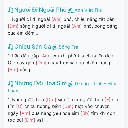
Người Đi Ngoài Phố
Anh Việt Thu
1. Người đi đi ngoài
[Am]
phố, chiều nắng tắt bên
[Dm]
sông Người đi đi ngoài
[Am]
phố, bóng dáng
xưa êm đềm ...
Chiều Sân Ga
Sông Trà
1. Lần đầu gặp
[Am]
em khi phố kia chưa lên đèn
Giờ này gặp
[Dm]
nhau trên sân ga chiều loang
[Am]
nắng ...
Những Đồi Hoa Sim
Dzũng Chinh - Hữu
Loan
1. Những đồi hoa
[Dm]
sim ôi những đồi hoa
[F]
sim
tím
[C]
chiều hoang biền
[Dm]
biệt Vào chuyện
ngày
[Am]
xưa nàng yêu hoa sim
[Bb]
tím khi còn
tóc búi
[Dm]
vai ...