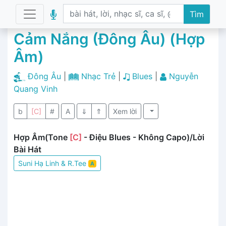
Tìm
Cảm Nắng (Đông Âu) (Hợp
Âm)
Đông Âu
|
Nhạc Trẻ
|
Blues
|
Nguyễn
Quang Vinh
b
[C]
#
A
⇓
⇑
Xem lời
Hợp Âm(Tone
[C]
- Điệu Blues - Không Capo)/Lời
Bài Hát
Suni Hạ Linh & R.Tee
A