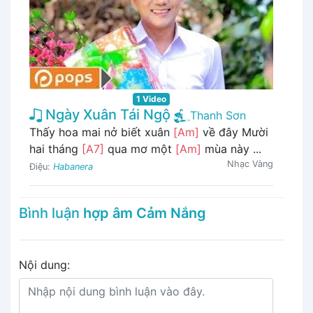
1 Video
Ngày Xuân Tái Ngộ
Thanh Sơn
Thấy hoa mai nở biết xuân
[Am]
về đây Mười
hai tháng
[A7]
qua mơ một
[Am]
mùa này ...
Nhạc Vàng
Điệu:
Habanera
Bình luận
hợp âm Cảm Nắng
Nội dung: