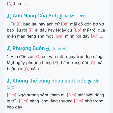
[A]
theo. ...
Ánh Nắng Của Anh
Khắc Hưng
1. Từ
[F]
bao lâu nay anh cứ
[Bb]
mãi cô đơn bơ vơ
bao lâu rồi
[F]
ai đâu hay Ngày cứ
[Bb]
thế trôi qua
miên man riêng anh một
[Gm]
mình nơi đây
[A7]
...
Phượng Buồn
Tuấn Hải
1. Anh đến với
[C]
em vào một ngày trời đẹp nắng
Một ngày phượng hồng
[F]
thắm trong đôi
[G]
mắt
buồn xa
[C]
xăm ...
Không thể cùng nhau suốt kiếp
Mr
Siro
[Gm]
Ngỡ sương sớm chạm mi
[Dm]
mắt Môi đắng
lệ trĩu
[Cm]
nặng lẳng lặng thương
[Dm]
nhớ trong
hao gầy ...