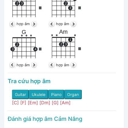
2
3
2
III
3
III
hợp âm
hợp âm
Am
G
x
o
o
o
o
o
1
2
3
2
III
3
4
III
hợp âm
hợp âm
Tra cứu hợp âm
Guitar
Ukulele
Piano
Organ
[C]
[F]
[Em]
[Dm]
[G]
[Am]
Đánh giá hợp âm Cảm Nắng