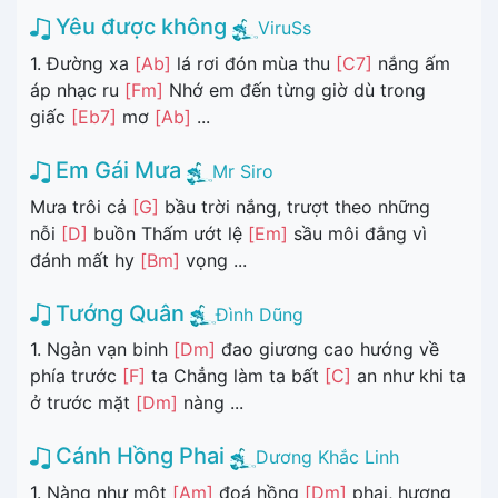
Yêu được không
ViruSs
1. Đường xa
[Ab]
lá rơi đón mùa thu
[C7]
nắng ấm
áp nhạc ru
[Fm]
Nhớ em đến từng giờ dù trong
giấc
[Eb7]
mơ
[Ab]
...
Em Gái Mưa
Mr Siro
Mưa trôi cả
[G]
bầu trời nắng, trượt theo những
nỗi
[D]
buồn Thấm ướt lệ
[Em]
sầu môi đắng vì
đánh mất hy
[Bm]
vọng ...
Tướng Quân
Đình Dũng
1. Ngàn vạn binh
[Dm]
đao giương cao hướng về
phía trước
[F]
ta Chẳng làm ta bất
[C]
an như khi ta
ở trước mặt
[Dm]
nàng ...
Cánh Hồng Phai
Dương Khắc Linh
1. Nàng như một
[Am]
đoá hồng
[Dm]
phai, hương