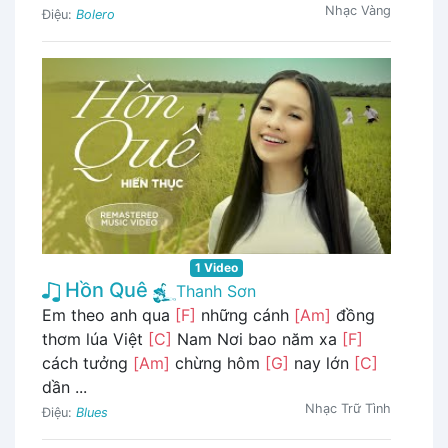
Nhạc Vàng
Điệu:
Bolero
1 Video
Hồn Quê
Thanh Sơn
Em theo anh qua
[F]
những cánh
[Am]
đồng
thơm lúa Việt
[C]
Nam Nơi bao năm xa
[F]
cách tưởng
[Am]
chừng hôm
[G]
nay lớn
[C]
dần ...
Nhạc Trữ Tình
Điệu:
Blues