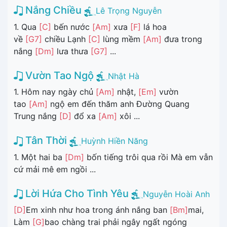
Nắng Chiều
Lê Trọng Nguyễn
1. Qua
[C]
bến nước
[Am]
xưa
[F]
lá hoa
về
[G7]
chiều Lạnh
[C]
lùng mềm
[Am]
đưa trong
nắng
[Dm]
lưa thưa
[G7]
...
Vườn Tao Ngộ
Nhật Hà
1. Hôm nay ngày chủ
[Am]
nhật,
[Em]
vườn
tao
[Am]
ngộ em đến thăm anh Đường Quang
Trung nắng
[D]
đổ xa
[Am]
xôi ...
Tân Thời
Huỳnh Hiền Năng
1. Một hai ba
[Dm]
bốn tiếng trôi qua rồi Mà em vẫn
cứ mải mê em ngồi ...
Lời Hứa Cho Tình Yêu
Nguyễn Hoài Anh
[D]
Em xinh như hoa trong ánh nắng ban
[Bm]
mai,
Làm
[G]
bao chàng trai phải ngây ngất ngóng