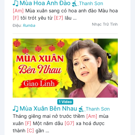
Mùa Hoa Anh Đào
Thanh Sơn
[Am]
Mùa xuân sang có hoa anh đào Màu hoa
[F]
tôi trót yêu từ
[E7]
lâu ...
Nhạc Trữ Tình
Điệu:
Rumba
1 Video
Mùa Xuân Bên Nhau
Thanh Sơn
Tháng giêng mai nở trước thềm
[Am]
mùa
xuân
[F]
Một năm dẫu
[G7]
xa hoá được
thành
[C]
gần ...