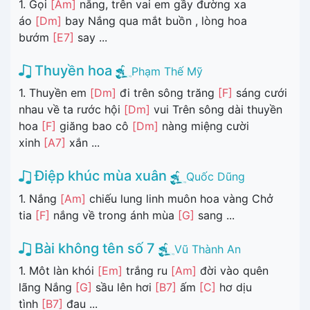
1. Gọi
[Am]
nắng, trên vai em gầy đường xa
áo
[Dm]
bay Nắng qua mắt buồn , lòng hoa
bướm
[E7]
say ...
Thuyền hoa
Phạm Thế Mỹ
1. Thuyền em
[Dm]
đi trên sông trăng
[F]
sáng cưới
nhau về ta rước hội
[Dm]
vui Trên sông dài thuyền
hoa
[F]
giăng bao cô
[Dm]
nàng miệng cười
xinh
[A7]
xắn ...
Điệp khúc mùa xuân
Quốc Dũng
1. Nắng
[Am]
chiếu lung linh muôn hoa vàng Chở
tia
[F]
nắng về trong ánh mùa
[G]
sang ...
Bài không tên số 7
Vũ Thành An
1. Môt làn khói
[Em]
trắng ru
[Am]
đời vào quên
lãng Nắng
[G]
sầu lên hơi
[B7]
ấm
[C]
hơ dịu
tình
[B7]
đau ...