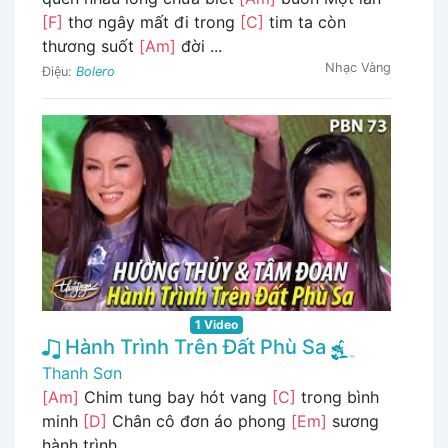
[F]
thơ ngây mất đi trong
[C]
tim ta còn
thương suốt
[Am]
đời ...
Nhạc Vàng
Điệu:
Bolero
1 Video
Hành Trình Trên Đất Phù Sa
Thanh Sơn
[Am]
Chim tung bay hót vang
[C]
trong bình
minh
[D]
Chân cô đơn áo phong
[Em]
sương
hành trình ...