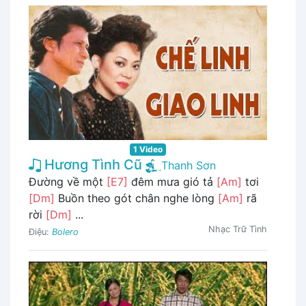
1 Video
Hương Tình Cũ
Thanh Sơn
Đường về một
[E7]
đêm mưa gió tả
[Am]
tơi
[Dm]
Buồn theo gót chân nghe lòng
[Am]
rã
rời
[Dm]
...
Nhạc Trữ Tình
Điệu:
Bolero