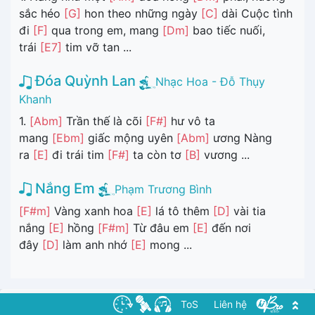
sắc héo
[G]
hon theo những ngày
[C]
dài Cuộc tình
đi
[F]
qua trong em, mang
[Dm]
bao tiếc nuối,
trái
[E7]
tim vỡ tan ...
Đóa Quỳnh Lan
Nhạc Hoa - Đỗ Thụy
Khanh
1.
[Abm]
Trần thế là cõi
[F#]
hư vô ta
mang
[Ebm]
giấc mộng uyên
[Abm]
ương Nàng
ra
[E]
đi trái tim
[F#]
ta còn tơ
[B]
vương ...
Nắng Em
Phạm Trương Bình
[F#m]
Vàng xanh hoa
[E]
lá tô thêm
[D]
vài tia
nắng
[E]
hồng
[F#m]
Từ đâu em
[E]
đến nơi
đây
[D]
làm anh nhớ
[E]
mong ...
ToS
Liên hệ