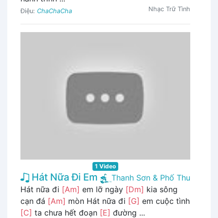
Nhạc Trữ Tình
Điệu:
ChaChaCha
1 Video
Hát Nữa Đi Em
Thanh Sơn & Phố Thu
Hát nữa đi
[Am]
em lỡ ngày
[Dm]
kia sông
cạn đá
[Am]
mòn Hát nữa đi
[G]
em cuộc tình
[C]
ta chưa hết đoạn
[E]
đường ...