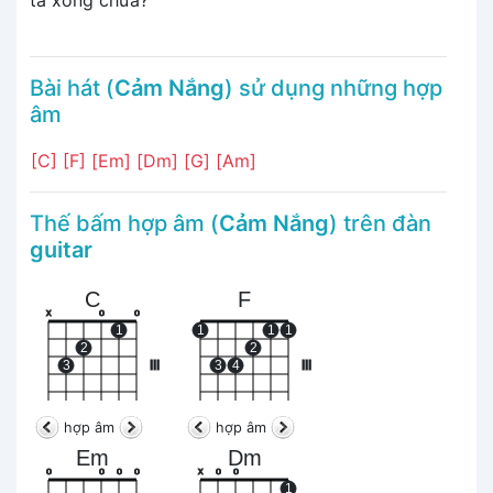
Bài hát (
Cảm Nắng
) sử dụng những hợp
âm
[C]
[F]
[Em]
[Dm]
[G]
[Am]
Thế bấm hợp âm (
Cảm Nắng
) trên đàn
guitar
C
F
x
o
o
1
1
1
1
2
2
3
III
3
4
III
hợp âm
hợp âm
Em
Dm
o
o
o
o
x
o
o
1