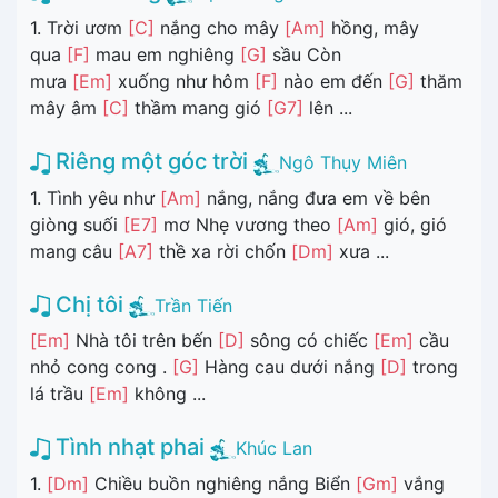
1. Trời ươm
[C]
nắng cho mây
[Am]
hồng, mây
qua
[F]
mau em nghiêng
[G]
sầu Còn
mưa
[Em]
xuống như hôm
[F]
nào em đến
[G]
thăm
mây âm
[C]
thầm mang gió
[G7]
lên ...
Riêng một góc trời
Ngô Thụy Miên
1. Tình yêu như
[Am]
nắng, nắng đưa em về bên
giòng suối
[E7]
mơ Nhẹ vương theo
[Am]
gió, gió
mang câu
[A7]
thề xa rời chốn
[Dm]
xưa ...
Chị tôi
Trần Tiến
[Em]
Nhà tôi trên bến
[D]
sông có chiếc
[Em]
cầu
nhỏ cong cong .
[G]
Hàng cau dưới nắng
[D]
trong
lá trầu
[Em]
không ...
Tình nhạt phai
Khúc Lan
1.
[Dm]
Chiều buồn nghiêng nắng Biển
[Gm]
vắng