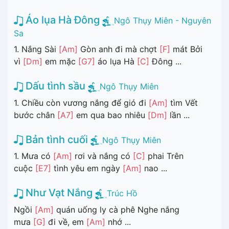
Áo lụa Hà Đông
Ngô Thụy Miên - Nguyên
Sa
1. Nắng Sài
[Am]
Gòn anh đi mà chợt
[F]
mát Bởi
vì
[Dm]
em mặc
[G7]
áo lụa Hà
[C]
Đông ...
Dấu tình sầu
Ngô Thụy Miên
1. Chiều còn vương nắng để gió đi
[Am]
tìm Vết
bước chân
[A7]
em qua bao nhiêu
[Dm]
lần ...
Bản tình cuối
Ngô Thụy Miên
1. Mưa có
[Am]
rơi và nắng có
[C]
phai Trên
cuộc
[E7]
tình yêu em ngày
[Am]
nao ...
Như Vạt Nắng
Trúc Hồ
Ngồi
[Am]
quán uống ly cà phê Nghe nắng
mưa
[G]
đi về, em
[Am]
nhớ ...