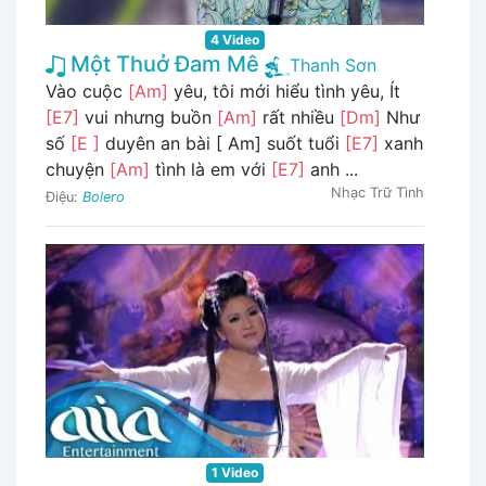
4 Video
Một Thuở Đam Mê
Thanh Sơn
Vào cuộc
[Am]
yêu, tôi mới hiểu tình yêu, Ít
[E7]
vui nhưng buồn
[Am]
rất nhiều
[Dm]
Như
số
[E ]
duyên an bài [ Am] suốt tuổi
[E7]
xanh
chuyện
[Am]
tình là em với
[E7]
anh ...
Nhạc Trữ Tình
Điệu:
Bolero
1 Video