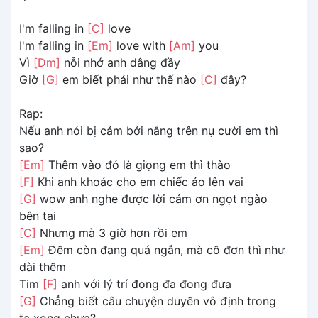
I'm falling in
[C]
love
I'm falling in
[Em]
love with
[Am]
you
Vì
[Dm]
nỗi nhớ anh dâng đầy
Giờ
[G]
em biết phải như thế nào
[C]
đây?
Rap:
Nếu anh nói bị cảm bởi nắng trên nụ cười em thì
sao?
[Em]
Thêm vào đó là giọng em thì thào
[F]
Khi anh khoác cho em chiếc áo lên vai
[G]
wow anh nghe được lời cảm ơn ngọt ngào
bên tai
[C]
Nhưng mà 3 giờ hơn rồi em
[Em]
Đêm còn đang quá ngắn, mà cô đơn thì như
dài thêm
Tim
[F]
anh với lý trí đong đa đong đưa
[G]
Chẳng biết câu chuyện duyên vô định trong
ta xong chưa?