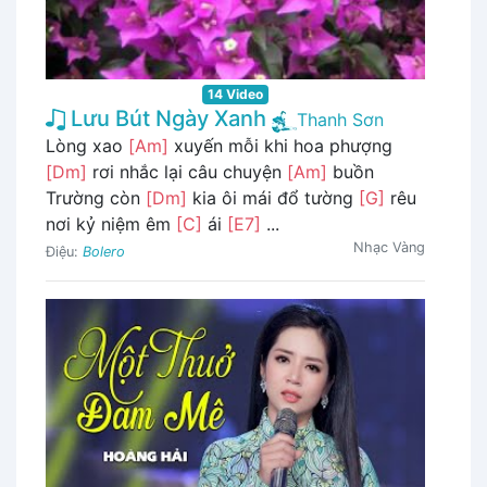
14 Video
Lưu Bút Ngày Xanh
Thanh Sơn
Lòng xao
[Am]
xuyến mỗi khi hoa phượng
[Dm]
rơi nhắc lại câu chuyện
[Am]
buồn
Trường còn
[Dm]
kia ôi mái đổ tường
[G]
rêu
nơi kỷ niệm êm
[C]
ái
[E7]
...
Nhạc Vàng
Điệu:
Bolero