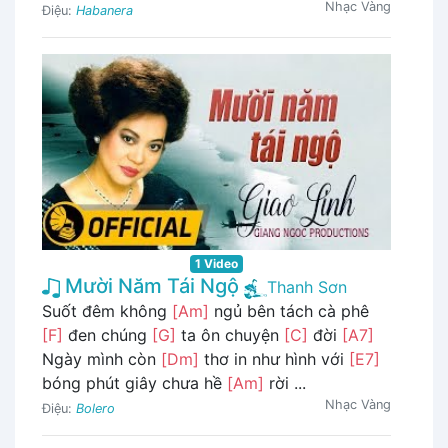
Nhạc Vàng
Điệu:
Habanera
1 Video
Mười Năm Tái Ngộ
Thanh Sơn
Suốt đêm không
[Am]
ngủ bên tách cà phê
[F]
đen chúng
[G]
ta ôn chuyện
[C]
đời
[A7]
Ngày mình còn
[Dm]
thơ in như hình với
[E7]
bóng phút giây chưa hề
[Am]
rời ...
Nhạc Vàng
Điệu:
Bolero