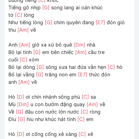
Tiếng gõ nhịp
[G]
song lang ai oán khúc
tơ
[C]
lòng
Như tiếng lòng
[G]
chim quyên đang
[E7]
đón gió
thu
[Am]
về
Anh
[Am]
giờ xa xứ bỏ quê
[Dm]
nhà
Bỏ lại tình
[G]
em bên chiếc
[Am]
cầu tre
cuối
[C]
xóm
Bỏ lại dòng
[G]
sông xưa hai đứa vẫn hẹn
[C]
hò
Bỏ lại vầng
[G]
trăng non em
[E7]
thức đón
anh
[Am]
về
Hò
[D]
ơi chín nhánh sông phù
[C]
sa
Mù
[Dm]
u con bướm đặng quay
[Am]
về
Về
[G]
đâu con nước lớn nước
[C]
ròng
Đìu
[G]
hiu như khúc hát tình
[C]
em
Hò
[D]
ơi cống cống xê xàng
[C]
xê