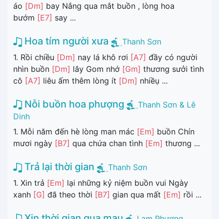
áo
[Dm]
bay Nắng qua mắt buồn , lòng hoa
bướm
[E7]
say ...
Hoa tím người xưa
Thanh Sơn
1. Rồi chiều
[Dm]
nay lá khô rơi
[A7]
đầy có người
nhìn buồn
[Dm]
lây Gom nhớ
[Gm]
thương sưởi tình
cô
[A7]
liêu ấm thêm lòng ít
[Dm]
nhiềụ ...
Nỗi buồn hoa phượng
Thanh Sơn & Lê
Dinh
1. Mỗi năm đến hè lòng man mác
[Em]
buồn Chín
mươi ngày
[B7]
qua chứa chan tình
[Em]
thương ...
Trả lại thời gian
Thanh Sơn
1. Xin trả
[Em]
lại những kỷ niệm buồn vui Ngày
xanh
[G]
đã theo thời
[B7]
gian qua mất
[Em]
rồi ...
Xin thời gian qua mau
Lam Phương