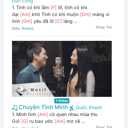
Đức Long
1. Tình có khi lầm
[F]
lỡ, tình có khi
dại
[Am]
khờ Tình có khi muộn
[Dm]
màng vì
tình
[Gm]
yêu đã lỡ
[C]
làng ...
Nhạc Trẻ
Điệu:
Rumba
1 Video
Chuyện Tình Mình
Quốc Khanh
1. Mình tình
[Am]
cờ quen nhau mùa thu
Gió
[G]
ru bao ước
[Am]
mơ về ...
Nhạc Trẻ