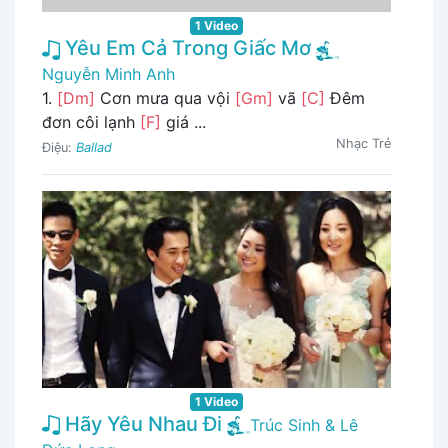
1 Video
Yêu Em Cả Trong Giấc Mơ
Nguyễn Minh Anh
1.
[Dm]
Cơn mưa qua vội
[Gm]
vã
[C]
Đêm
đơn côi lạnh
[F]
giá ...
Nhạc Trẻ
Điệu:
Ballad
1 Video
Hãy Yêu Nhau Đi
Trúc Sinh & Lê