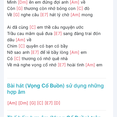
Mình
[Dm]
ên em đứng đợi anh
[Am]
về
Còn
[G]
thương còn nhớ bóng con
[C]
đò
Về
[G]
nghe câu
[E7]
hát lý chờ
[Am]
mong
Ai đã cùng
[C]
em thề câu nguyện ước
Trầu cau mâm quả đưa
[E7]
sang đàng trai đón
dâu
[Am]
về
Chim
[C]
quyên có bạn có bầy
Nỡ sao anh
[E7]
để lẻ bầy lòng
[Am]
em
Có
[C]
thương có nhớ quê nhà
Về mà nghe vọng cổ nhớ
[E7]
hoài tình
[Am]
em
Bài hát (
Vọng Cổ Buồn
) sử dụng những
hợp âm
[Am]
[Dm]
[G]
[C]
[E7]
[D]