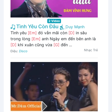
2 Video
Tình Yêu Còn Đâu
Duy Mạnh
Tình yêu
[Em]
đó vẫn mãi còn
[D]
in sâu
trong lòng
[Em]
anh Ngày em đến bên anh là
[D]
khi xuân cũng vừa
[G]
đến ...
Nhạc Trẻ
Điệu:
Disco