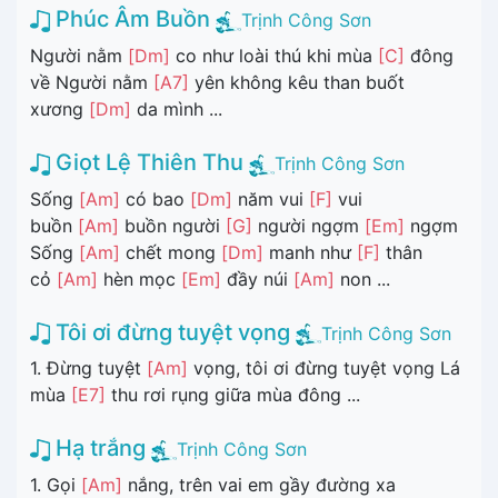
Phúc Âm Buồn
Trịnh Công Sơn
Người nằm
[Dm]
co như loài thú khi mùa
[C]
đông
về Người nằm
[A7]
yên không kêu than buốt
xương
[Dm]
da mình ...
Giọt Lệ Thiên Thu
Trịnh Công Sơn
Sống
[Am]
có bao
[Dm]
năm vui
[F]
vui
buồn
[Am]
buồn người
[G]
người ngợm
[Em]
ngợm
Sống
[Am]
chết mong
[Dm]
manh như
[F]
thân
cỏ
[Am]
hèn mọc
[Em]
đầy núi
[Am]
non ...
Tôi ơi đừng tuyệt vọng
Trịnh Công Sơn
1. Đừng tuyệt
[Am]
vọng, tôi ơi đừng tuyệt vọng Lá
mùa
[E7]
thu rơi rụng giữa mùa đông ...
Hạ trắng
Trịnh Công Sơn
1. Gọi
[Am]
nắng, trên vai em gầy đường xa