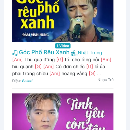
1 Video
Góc Phố Rêu Xanh
Nhật Trung
[Am]
Thu qua đông
[G]
tới cho lòng nỗi
[Am]
hiu quạnh
[G]
[Am]
Cô đơn chiếc
[G]
lá úa
phai trong chiều
[Am]
hoang vắng
[G]
...
Nhạc Trẻ
Điệu:
Ballad