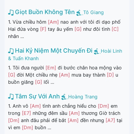
Giọt Buồn Không Tên
Tô Giang
1. Vừa chiều hôm
[Am]
nao anh với tôi đi dạo phố
Hai đứa vòng
[F]
tay âu yếm
[G]
như đôi tình
[C]
nhân ...
Hai Kỷ Niệm Một Chuyến Đi
Hoài Linh
& Tuấn Khanh
1. Tôi đưa người
[Em]
đi bước chân hoa mộng vào
[G]
đời Một chiều nhẹ
[Am]
mưa bay thành
[D]
u
buồn giăng
[G]
lối ...
Tâm Sự Với Anh
Hoàng Trang
1. Anh vô
[Am]
tình anh chẳng hiểu cho
[Dm]
em
trong
[E7]
những đêm sầu
[Am]
thương Giờ trách
[Dm]
anh đâu phải để bắt
[Am]
đền nhưng
[A7]
tại
vì em
[Dm]
buồn ...