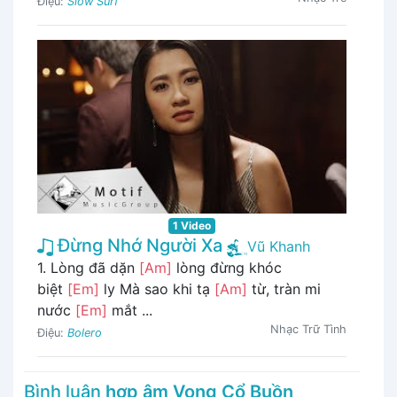
Điệu:
Slow Surf
1 Video
Đừng Nhớ Người Xa
Vũ Khanh
1. Lòng đã dặn
[Am]
lòng đừng khóc
biệt
[Em]
ly Mà sao khi tạ
[Am]
từ, tràn mi
nước
[Em]
mắt ...
Nhạc Trữ Tình
Điệu:
Bolero
Bình luận
hợp âm Vọng Cổ Buồn