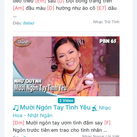
đẽo theo
[Em]
sau
[D]
Đội bóng trăng trên
[Am]
đầu màu
[D]
hường như áo cô
[E7]
dâu
...
Nhạc Trữ Tình
Điệu:
Ballad
2 Video
Mười Ngón Tay Tình Yêu
Nhạc
Hoa - Nhật Ngân
[Dm]
Mười ngón tay ươm tình đắm say
[F]
Ngón trước tiên em trao cho tình nhân ...
Nhạc Ngoại Lời Việt