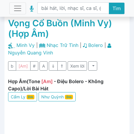
Tìm
Vọng Cổ Buồn (Minh Vy)
(Hợp Âm)
Minh Vy
|
Nhạc Trữ Tình
|
Bolero
|
Nguyễn Quang Vinh
b
[Am]
#
A
⇓
⇑
Xem lời
Hợp Âm(Tone
[Am]
- Điệu Bolero - Không
Capo)/Lời Bài Hát
Cẩm Ly
Như Quỳnh
Dm
Dm