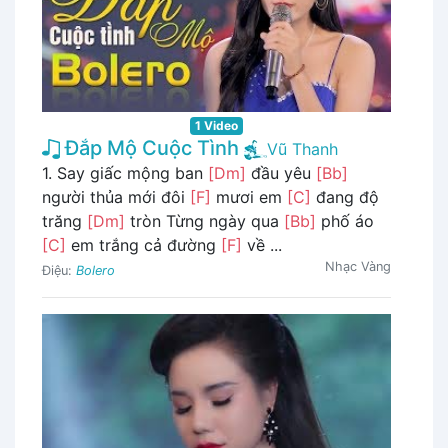
1 Video
Đắp Mộ Cuộc Tình
Vũ Thanh
1. Say giấc mộng ban
[Dm]
đầu yêu
[Bb]
người thủa mới đôi
[F]
mươi em
[C]
đang độ
trăng
[Dm]
tròn Từng ngày qua
[Bb]
phố áo
[C]
em trắng cả đường
[F]
về ...
Nhạc Vàng
Điệu:
Bolero