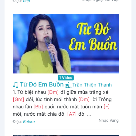
Điệu:
Rap
1 Video
Từ Đó Em Buồn
Trần Thiện Thanh
1. Từ biệt nhau
[Dm]
đi giữa mùa trăng xẻ
[Gm]
đôi, lúc tình mới thành
[Dm]
lời Trông
nhau lần
[Bb]
cuối, nước mắt tuôn mặn
[F]
môi, nước mắt chia đôi
[A7]
đời ...
Nhạc Vàng
Điệu:
Bolero