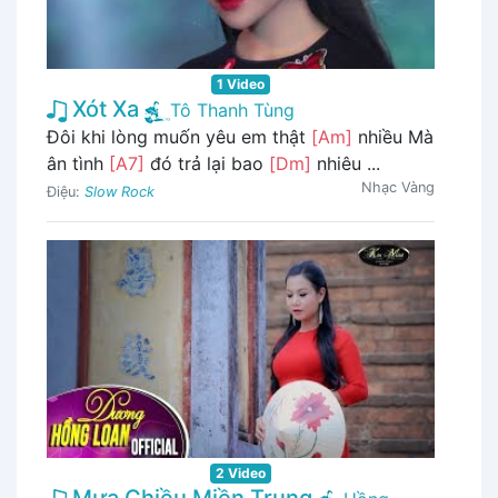
1 Video
Xót Xa
Tô Thanh Tùng
Đôi khi lòng muốn yêu em thật
[Am]
nhiều Mà
ân tình
[A7]
đó trả lại bao
[Dm]
nhiêu ...
Nhạc Vàng
Điệu:
Slow Rock
2 Video