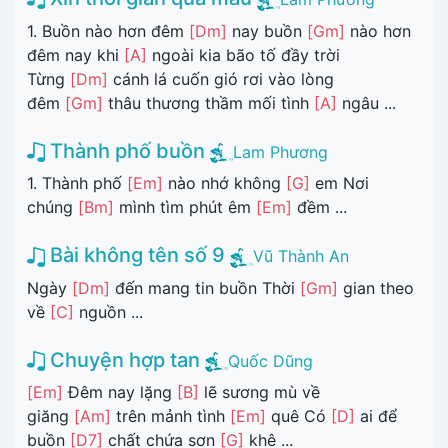
1. Buồn nào hơn đêm
[Dm]
nay buồn
[Gm]
nào hơn
đêm nay khi
[A]
ngoài kia bão tố đầy trời
Từng
[Dm]
cánh lá cuốn gió rơi vào lòng
đêm
[Gm]
thâu thương thầm mối tình
[A]
ngâu ...
Thành phố buồn
Lam Phương
1. Thành phố
[Em]
nào nhớ không
[G]
em Nơi
chúng
[Bm]
mình tìm phút êm
[Em]
đềm ...
Bài không tên số 9
Vũ Thành An
Ngày
[Dm]
đến mang tin buồn Thời
[Gm]
gian theo
về
[C]
nguồn ...
Chuyện hợp tan
Quốc Dũng
[Em]
Đêm nay lặng
[B]
lẽ sương mù về
giăng
[Am]
trên mảnh tình
[Em]
quê Có
[D]
ai để
buồn
[D7]
chất chứa sơn
[G]
khê ...