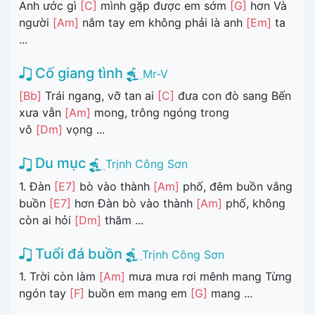
Anh ước gì
[C]
mình gặp được em sớm
[G]
hơn Và
người
[Am]
nắm tay em không phải là anh
[Em]
ta
...
Cố giang tình
Mr-V
[Bb]
Trái ngang, vỡ tan ai
[C]
đưa con đò sang Bến
xưa vẫn
[Am]
mong, trông ngóng trong
vô
[Dm]
vọng ...
Du mục
Trịnh Công Sơn
1. Đàn
[E7]
bò vào thành
[Am]
phố, đêm buồn vắng
buồn
[E7]
hơn Đàn bò vào thành
[Am]
phố, không
còn ai hỏi
[Dm]
thăm ...
Tuổi đá buồn
Trịnh Công Sơn
1. Trời còn làm
[Am]
mưa mưa rơi mênh mang Từng
ngón tay
[F]
buồn em mang em
[G]
mang ...