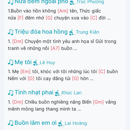
Nửa đêm ngoài phố
Trúc Phương
1.Buồn vào hồn không
[Am]
tên, Thức giấc
nửa
[F]
đêm nhớ
[G]
chuyện xưa vào
[C]
đời ...
Triệu đóa hoa hồng
Trung Kiên
1.
[Dm]
Chuyện một tình yêu anh họa sĩ Gửi trong
tranh vẽ những nỗi
[A7]
buồn ...
Mẹ tôi
Lê Huy
1. Mẹ
[Em]
tôi, khóc với tôi những lúc tôi
[C]
buồn
Nếm với
[D]
tôi cay đắng tủi
[G]
hờn ...
Tình nhạt phai
Khúc Lan
1.
[Dm]
Chiều buồn nghiêng nắng Biển
[Gm]
vắng
mênh mông lang thang mình ta ...
Buồn lắm em ơi
Lai Hoàng