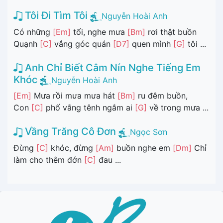
Tôi Đi Tìm Tôi
Nguyễn Hoài Anh
Có những
[Em]
tối, nghe mưa
[Bm]
rơi thật buồn
Quạnh
[C]
vắng góc quán
[D7]
quen mình
[G]
tôi ...
Anh Chỉ Biết Câm Nín Nghe Tiếng Em
Khóc
Nguyễn Hoài Anh
[Em]
Mưa rồi mưa mưa hát
[Bm]
ru đêm buồn,
Con
[C]
phố vắng tênh ngắm ai
[G]
về trong mưa ...
Vầng Trăng Cô Đơn
Ngọc Sơn
Đừng
[C]
khóc, đừng
[Am]
buồn nghe em
[Dm]
Chỉ
làm cho thêm đớn
[C]
đau ...