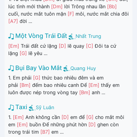
lúc tình mới thành
[Dm]
lời Trông nhau lần
[Bb]
cuối, nước mắt tuôn mặn
[F]
môi, nước mắt chia đôi
[A7]
đời ...
Một Vòng Trái Đất
Nhất Trung
[Em]
Trái đất cứ lặng
[D]
lẽ quay
[C]
Đôi ta cứ
lặng
[G]
lẽ yêu ...
Bụi Bay Vào Mắt
Quang Huy
1. Em phải
[G]
thức bao nhiêu đêm và em
phải
[Bm]
đếm bao nhiêu canh Để
[Em]
thấy em
luôn được nép trong vòng tay
[Bm]
anh ...
Taxi
Sỹ Luân
1.
[Em]
Anh không cần
[D]
em để
[G]
cho mắt môi
em
[Em]
buồn Để những phút hờn
[D]
ghen còn
trong trái tim
[B7]
em ...