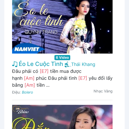
6 Video
Éo Le Cuộc Tình
Thái Khang
Đâu phải có
[E7]
tiền mua được
hạnh
[Am]
phúc Đâu phải tình
[E7]
yêu đổi lấy
bằng
[Am]
tiền ...
Nhạc Vàng
Điệu:
Bolero