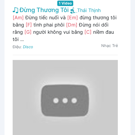
1 Video
Đừng Thương Tôi
Thái Thịnh
[Am]
Đừng tiếc nuối và
[Em]
đừng thương tôi
bằng
[F]
tình phai phôi
[Dm]
Đừng nói dối
rằng
[G]
người không vui bằng
[C]
niềm đau
tôi ...
Nhạc Trẻ
Điệu:
Disco