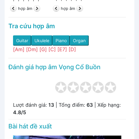
hợp âm
hợp âm
Tra cứu hợp âm
Guitar
Ukulele
Piano
Organ
[Am]
[Dm]
[G]
[C]
[E7]
[D]
Đánh giá hợp âm Vọng Cổ Buồn
Lượt đánh giá:
13
| Tổng điểm:
63
| Xếp hạng:
4.8/5
Bài hát đề xuất