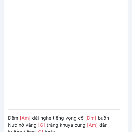
Đêm
[Am]
dài nghe tiếng vọng cổ
[Dm]
buồn
Nức nở vầng
[G]
trăng khuya cung
[Am]
đàn
buông tiếng
[C]
khóc