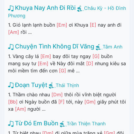
Khuya Nay Anh Đi Rồi
Châu Kỳ - Hồ Đình
Phương
1. Gió lạnh lạnh buồn
[Em]
ơi Khuya
[E]
nay anh đi
[Am]
rồi ...
Chuyện Tình Không Dĩ Vãng
Tâm Anh
1. Vàng cây lá
[Em]
bay đôi tay ngay
[G]
buồn
mang suy tư
[Em]
về Này đôi mắt
[D]
nhung kiêu sa
môi mềm tìm đến cơn
[G]
mê ...
Đoạn Tuyệt
Thái Thịnh
1. Thầm chào nhau
[Dm]
thôi rồi vĩnh biệt người
[Bb]
ơi Ngày buồn đã
[F]
tới, này
[Gm]
giây phút tôi
xa
[Am]
người ...
Từ Đó Em Buồn
Trần Thiện Thanh
1. Từ biệt nhau
[Dm]
đi giữa mùa trăng xẻ
[Gm]
đôi,