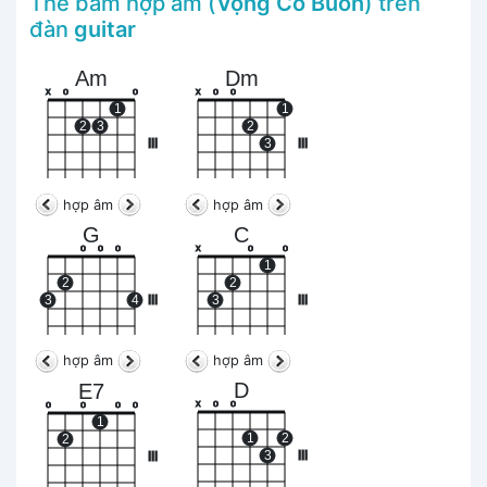
Thế bấm hợp âm (
Vọng Cổ Buồn
) trên
đàn
guitar
Am
Dm
x
o
o
x
o
o
1
1
2
3
2
III
3
III
hợp âm
hợp âm
G
C
o
o
o
x
o
o
1
2
2
3
4
III
3
III
hợp âm
hợp âm
D
E7
x
o
o
o
o
o
o
1
1
2
2
3
III
III