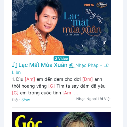
2 Video
Lạc Mất Mùa Xuân
Nhạc Pháp - Lữ
Liên
1. Dìu
[Am]
em đến đem cho đời
[Dm]
anh
thôi hoang vắng
[G]
Tim ta say đắm đã yêu
[C]
em trong cuộc tình
[Am]
...
Nhạc Ngoại Lời Việt
Điệu:
Slow