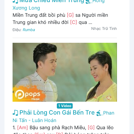
Mưa Chiều Miền Trung
Hồng
Xương Long
Miền Trung đất bồi phù
[G]
sa Người miền
Trung gian khó nhiều đời
[C]
qua ...
Nhạc Trữ Tình
Điệu:
Rumba
1 Video
Phải Lòng Con Gái Bến Tre
Phan
Ni Tấn - Luân Hoán
1.
[Am]
Bậu sang phà Rạch Miễu,
[G]
Qua lẽo