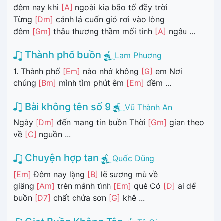
đêm nay khi
[A]
ngoài kia bão tố đầy trời
Từng
[Dm]
cánh lá cuốn gió rơi vào lòng
đêm
[Gm]
thâu thương thầm mối tình
[A]
ngâu ...
Thành phố buồn
Lam Phương
1. Thành phố
[Em]
nào nhớ không
[G]
em Nơi
chúng
[Bm]
mình tìm phút êm
[Em]
đềm ...
Bài không tên số 9
Vũ Thành An
Ngày
[Dm]
đến mang tin buồn Thời
[Gm]
gian theo
về
[C]
nguồn ...
Chuyện hợp tan
Quốc Dũng
[Em]
Đêm nay lặng
[B]
lẽ sương mù về
giăng
[Am]
trên mảnh tình
[Em]
quê Có
[D]
ai để
buồn
[D7]
chất chứa sơn
[G]
khê ...