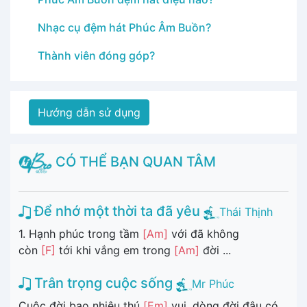
Nhạc cụ đệm hát Phúc Âm Buồn?
Thành viên đóng góp?
Hướng dẫn sử dụng
CÓ THỂ BẠN QUAN TÂM
Để nhớ một thời ta đã yêu
Thái Thịnh
1. Hạnh phúc trong tầm
[Am]
với đã không
còn
[F]
tới khi vắng em trong
[Am]
đời ...
Trân trọng cuộc sống
Mr Phúc
Cuộc đời bao nhiêu thú
[Em]
vui, dòng đời đâu có