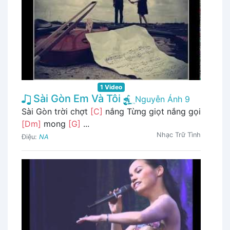
1 Video
Sài Gòn Em Và Tôi
Nguyễn Ánh 9
Sài Gòn trời chợt
[C]
nắng Từng giọt nắng gọi
[Dm]
mong
[G]
...
Nhạc Trữ Tình
Điệu:
NA