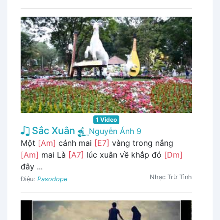
1 Video
Sắc Xuân
Nguyễn Ánh 9
Một
[Am]
cánh mai
[E7]
vàng trong nắng
[Am]
mai Là
[A7]
lúc xuân về khắp đó
[Dm]
đây ...
Nhạc Trữ Tình
Điệu:
Pasodope