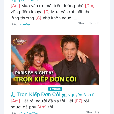
[Am]
Mưa vẫn rơi mãi trên đường phố
[Dm]
vắng đêm khuya
[G]
Mưa vẫn rơi mãi cho
lòng thương
[C]
nhớ khôn nguôi ...
Nhạc Trữ Tình
Điệu:
Rumba
1 Video
Trọn Kiếp Đơn Côi
Nguyễn Ánh 9
[Am]
Hết rồi người đã xa tôi Hết
[E7]
rồi
người đã phụ
[Am]
tôi ...
Nhạc Trẻ
Điệu:
ChaChaCha