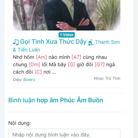
1 Video
Gọi Tình Xưa Thức Dậy
Thanh Sơn
& Tiến Luân
Nhớ hôm
[Am]
nào mình
[A7]
cùng nhau
chung
[Dm]
lối Mà bây
[G]
giờ đôi
[G7]
ngả
cách đôi
[C]
nơi ...
Nhạc Trữ Tình
Điệu:
Bolero
Bình luận
hợp âm Phúc Âm Buồn
Nội dung: