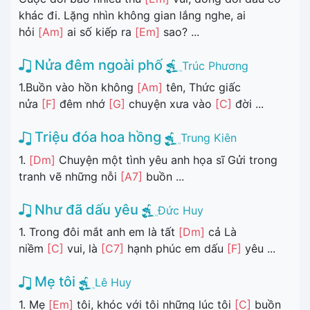
khác đi. Lặng nhìn không gian lắng nghe, ai
hỏi
[Am]
ai số kiếp ra
[Em]
sao? ...
Nửa đêm ngoài phố
Trúc Phương
1.Buồn vào hồn không
[Am]
tên, Thức giấc
nửa
[F]
đêm nhớ
[G]
chuyện xưa vào
[C]
đời ...
Triệu đóa hoa hồng
Trung Kiên
1.
[Dm]
Chuyện một tình yêu anh họa sĩ Gửi trong
tranh vẽ những nỗi
[A7]
buồn ...
Như đã dấu yêu
Đức Huy
1. Trong đôi mắt anh em là tất
[Dm]
cả Là
niềm
[C]
vui, là
[C7]
hạnh phúc em dấu
[F]
yêu ...
Mẹ tôi
Lê Huy
1. Mẹ
[Em]
tôi, khóc với tôi những lúc tôi
[C]
buồn