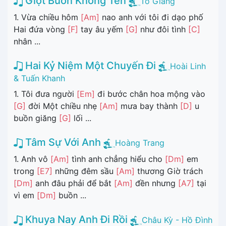
Giọt Buồn Không Tên
Tô Giang
1. Vừa chiều hôm
[Am]
nao anh với tôi đi dạo phố
Hai đứa vòng
[F]
tay âu yếm
[G]
như đôi tình
[C]
nhân ...
Hai Kỷ Niệm Một Chuyến Đi
Hoài Linh
& Tuấn Khanh
1. Tôi đưa người
[Em]
đi bước chân hoa mộng vào
[G]
đời Một chiều nhẹ
[Am]
mưa bay thành
[D]
u
buồn giăng
[G]
lối ...
Tâm Sự Với Anh
Hoàng Trang
1. Anh vô
[Am]
tình anh chẳng hiểu cho
[Dm]
em
trong
[E7]
những đêm sầu
[Am]
thương Giờ trách
[Dm]
anh đâu phải để bắt
[Am]
đền nhưng
[A7]
tại
vì em
[Dm]
buồn ...
Khuya Nay Anh Đi Rồi
Châu Kỳ - Hồ Đình