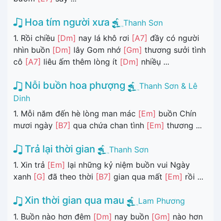
Hoa tím người xưa
Thanh Sơn
1. Rồi chiều
[Dm]
nay lá khô rơi
[A7]
đầy có người
nhìn buồn
[Dm]
lây Gom nhớ
[Gm]
thương sưởi tình
cô
[A7]
liêu ấm thêm lòng ít
[Dm]
nhiềụ ...
Nỗi buồn hoa phượng
Thanh Sơn & Lê
Dinh
1. Mỗi năm đến hè lòng man mác
[Em]
buồn Chín
mươi ngày
[B7]
qua chứa chan tình
[Em]
thương ...
Trả lại thời gian
Thanh Sơn
1. Xin trả
[Em]
lại những kỷ niệm buồn vui Ngày
xanh
[G]
đã theo thời
[B7]
gian qua mất
[Em]
rồi ...
Xin thời gian qua mau
Lam Phương
1. Buồn nào hơn đêm
[Dm]
nay buồn
[Gm]
nào hơn