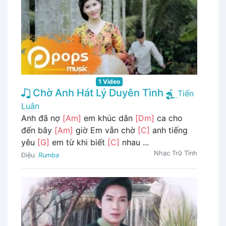
1 Video
Chờ Anh Hát Lý Duyên Tình
Tiến
Luân
Anh đã nợ
[Am]
em khúc dân
[Dm]
ca cho
đến bây
[Am]
giờ Em vẫn chờ
[C]
anh tiếng
yêu
[G]
em từ khi biết
[C]
nhau ...
Nhạc Trữ Tình
Điệu:
Rumba