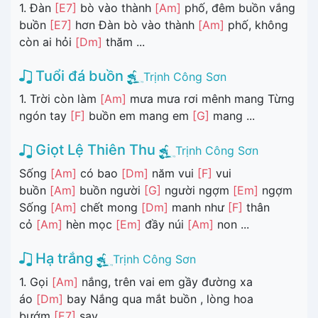
1. Đàn
[E7]
bò vào thành
[Am]
phố, đêm buồn vắng
buồn
[E7]
hơn Đàn bò vào thành
[Am]
phố, không
còn ai hỏi
[Dm]
thăm ...
Tuổi đá buồn
Trịnh Công Sơn
1. Trời còn làm
[Am]
mưa mưa rơi mênh mang Từng
ngón tay
[F]
buồn em mang em
[G]
mang ...
Giọt Lệ Thiên Thu
Trịnh Công Sơn
Sống
[Am]
có bao
[Dm]
năm vui
[F]
vui
buồn
[Am]
buồn người
[G]
người ngợm
[Em]
ngợm
Sống
[Am]
chết mong
[Dm]
manh như
[F]
thân
cỏ
[Am]
hèn mọc
[Em]
đầy núi
[Am]
non ...
Hạ trắng
Trịnh Công Sơn
1. Gọi
[Am]
nắng, trên vai em gầy đường xa
áo
[Dm]
bay Nắng qua mắt buồn , lòng hoa
bướm
[E7]
say ...