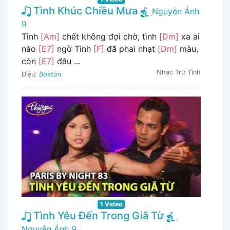
Tình Khúc Chiều Mưa
Nguyễn Ánh
9
Tình
[Am]
chết không đợi chờ, tình
[Dm]
xa ai
nào
[E7]
ngờ Tình
[F]
đã phai nhạt
[Dm]
màu,
còn
[E7]
đâu ...
Nhạc Trữ Tình
Điệu:
Boston
1 Video
Tình Yêu Đến Trong Giã Từ
Nguyễn Ánh 9