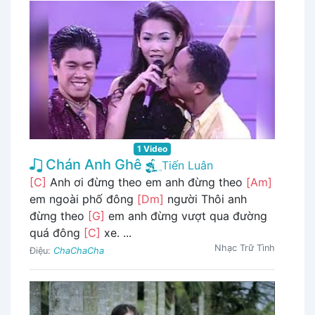
1 Video
Chán Anh Ghê
Tiến Luân
[C]
Anh ơi đừng theo em anh đừng theo
[Am]
em ngoài phố đông
[Dm]
người Thôi anh
đừng theo
[G]
em anh đừng vượt qua đường
quá đông
[C]
xe. ...
Nhạc Trữ Tình
Điệu:
ChaChaCha