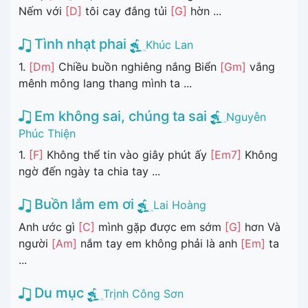
Nếm với
[D]
tôi cay đắng tủi
[G]
hờn ...
Tình nhạt phai
Khúc Lan
1.
[Dm]
Chiều buồn nghiêng nắng Biển
[Gm]
vắng
mênh mông lang thang mình ta ...
Em không sai, chúng ta sai
Nguyễn
Phúc Thiện
1.
[F]
Không thể tin vào giây phút ấy
[Em7]
Không
ngờ đến ngày ta chia tay ...
Buồn lắm em ơi
Lai Hoàng
Anh ước gì
[C]
mình gặp được em sớm
[G]
hơn Và
người
[Am]
nắm tay em không phải là anh
[Em]
ta
...
Du mục
Trịnh Công Sơn