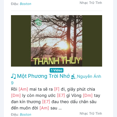
Nhạc Trữ Tình
Điệu:
Boston
1 Video
Một Phương Trời Nhớ
Nguyễn Ánh
9
Rồi
[Am]
mai ta sẽ ra
[F]
đi, giây phút chia
[Dm]
ly còn mong ước
[E7]
gì Vòng
[Dm]
tay
đan kín thương
[E7]
đau theo dấu chân sâu
đến muôn đời
[Am]
sau ...
Nhạc Trữ Tình
Điệu:
Boston