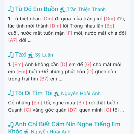
Từ Đó Em Buồn
Trần Thiện Thanh
1. Từ biệt nhau
[Dm]
đi giữa mùa trăng xẻ
[Gm]
đôi,
lúc tình mới thành
[Dm]
lời Trông nhau lần
[Bb]
cuối, nước mắt tuôn mặn
[F]
môi, nước mắt chia đôi
[A7]
đời ...
Taxi
Sỹ Luân
1.
[Em]
Anh không cần
[D]
em để
[G]
cho mắt môi
em
[Em]
buồn Để những phút hờn
[D]
ghen còn
trong trái tim
[B7]
em ...
Tôi Đi Tìm Tôi
Nguyễn Hoài Anh
Có những
[Em]
tối, nghe mưa
[Bm]
rơi thật buồn
Quạnh
[C]
vắng góc quán
[D7]
quen mình
[G]
tôi ...
Anh Chỉ Biết Câm Nín Nghe Tiếng Em
Khóc
Nguyễn Hoài Anh