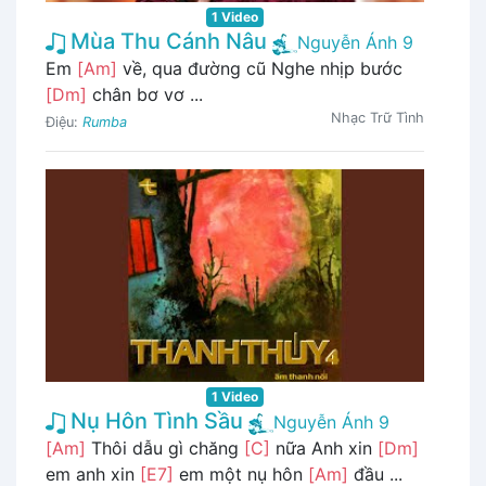
1 Video
Mùa Thu Cánh Nâu
Nguyễn Ánh 9
Em
[Am]
về, qua đường cũ Nghe nhịp bước
[Dm]
chân bơ vơ ...
Nhạc Trữ Tình
Điệu:
Rumba
1 Video
Nụ Hôn Tình Sầu
Nguyễn Ánh 9
[Am]
Thôi dẫu gì chăng
[C]
nữa Anh xin
[Dm]
em anh xin
[E7]
em một nụ hôn
[Am]
đầu ...