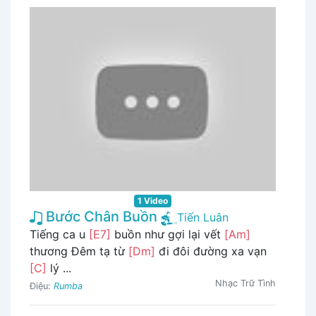
1 Video
Bước Chân Buồn
Tiến Luân
Tiếng ca u
[E7]
buồn như gợi lại vết
[Am]
thương Đêm tạ từ
[Dm]
đi đôi đường xa vạn
[C]
lý ...
Nhạc Trữ Tình
Điệu:
Rumba