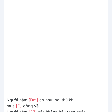
Người nằm
[Dm]
co như loài thú khi
mùa
[C]
đông về
Người nằm
[A7]
yên không kêu than buốt