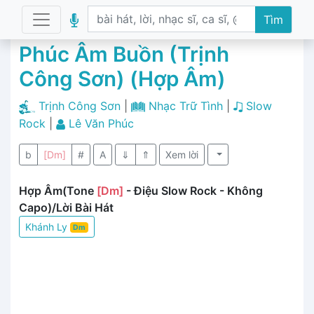
Tìm
Phúc Âm Buồn (Trịnh
Công Sơn) (Hợp Âm)
Trịnh Công Sơn
|
Nhạc Trữ Tình
|
Slow
Rock
|
Lê Văn Phúc
b
[Dm]
#
A
⇓
⇑
Xem lời
Hợp Âm(Tone
[Dm]
- Điệu Slow Rock - Không
Capo)/Lời Bài Hát
Khánh Ly
Dm