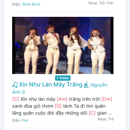
Nhạc Trữ Tình
Điệu:
Slow Rock
1 Video
Xin Như Làn Mây Trắng
Nguyễn
Ánh 9
[C]
Xin như làn mây
[Am]
trắng trên trời
[Dm]
xanh đùa gió thơm
[G]
lành Ta đi tìm quên
lãng quên cuộc đời đầy những dối
[C]
gian ...
Nhạc Trẻ
Điệu:
Fox