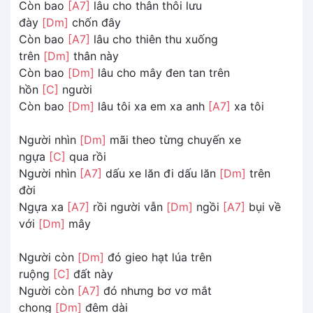
Còn bao
[A7]
lâu cho thân thôi lưu
đày
[Dm]
chốn đây
Còn bao
[A7]
lâu cho thiên thu xuống
trên
[Dm]
thân này
Còn bao
[Dm]
lâu cho mây đen tan trên
hồn
[C]
người
Còn bao
[Dm]
lâu tôi xa em xa anh
[A7]
xa tôi
Người nhìn
[Dm]
mãi theo từng chuyến xe
ngựa
[C]
qua rồi
Người nhìn
[A7]
dấu xe lăn đi dấu lăn
[Dm]
trên
đời
Ngựa xa
[A7]
rồi người vẫn
[Dm]
ngồi
[A7]
bụi về
với
[Dm]
mây
Người còn
[Dm]
đó gieo hạt lúa trên
ruộng
[C]
đất này
Người còn
[A7]
đó nhưng bơ vơ mắt
chong
[Dm]
đêm dài