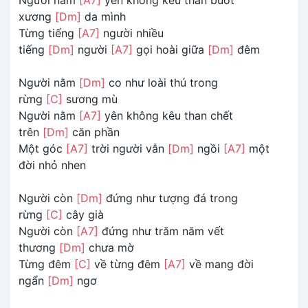
xương
[Dm]
da mình
Từng tiếng
[A7]
người nhiều
tiếng
[Dm]
người
[A7]
gọi hoài giữa
[Dm]
đêm
Người nằm
[Dm]
co như loài thú trong
rừng
[C]
sương mù
Người nằm
[A7]
yên không kêu than chết
trên
[Dm]
căn phần
Một góc
[A7]
trời người vẫn
[Dm]
ngồi
[A7]
một
đời nhỏ nhen
Người còn
[Dm]
đứng như tượng đá trong
rừng
[C]
cây già
Người còn
[A7]
đứng như trăm năm vết
thương
[Dm]
chưa mờ
Từng đêm
[C]
về từng đêm
[A7]
về mang đời
ngẩn
[Dm]
ngơ