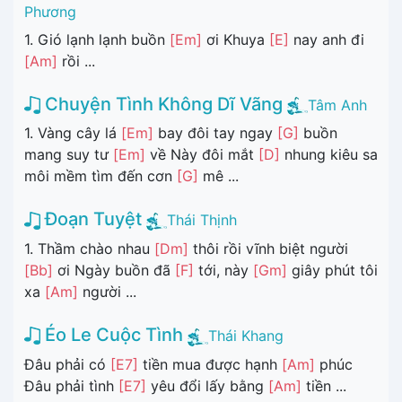
Phương
1. Gió lạnh lạnh buồn
[Em]
ơi Khuya
[E]
nay anh đi
[Am]
rồi ...
Chuyện Tình Không Dĩ Vãng
Tâm Anh
1. Vàng cây lá
[Em]
bay đôi tay ngay
[G]
buồn
mang suy tư
[Em]
về Này đôi mắt
[D]
nhung kiêu sa
môi mềm tìm đến cơn
[G]
mê ...
Đoạn Tuyệt
Thái Thịnh
1. Thầm chào nhau
[Dm]
thôi rồi vĩnh biệt người
[Bb]
ơi Ngày buồn đã
[F]
tới, này
[Gm]
giây phút tôi
xa
[Am]
người ...
Éo Le Cuộc Tình
Thái Khang
Đâu phải có
[E7]
tiền mua được hạnh
[Am]
phúc
Đâu phải tình
[E7]
yêu đổi lấy bằng
[Am]
tiền ...