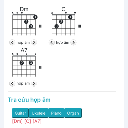
Dm
C
x
o
o
x
o
o
1
1
2
2
3
III
3
III
hợp âm
hợp âm
A7
x
o
o
o
2
3
III
hợp âm
Tra cứu hợp âm
Guitar
Ukulele
Piano
Organ
[Dm]
[C]
[A7]