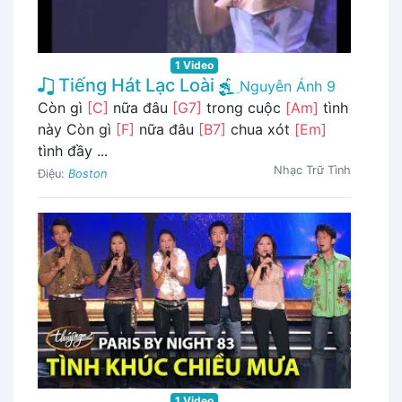
1 Video
Tiếng Hát Lạc Loài
Nguyễn Ánh 9
Còn gì
[C]
nữa đâu
[G7]
trong cuộc
[Am]
tình
này Còn gì
[F]
nữa đâu
[B7]
chua xót
[Em]
tình đầy ...
Nhạc Trữ Tình
Điệu:
Boston
1 Video