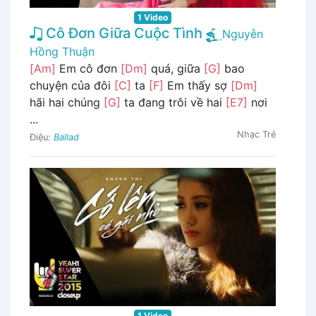
1 Video
Cô Đơn Giữa Cuộc Tình
Nguyễn
Hồng Thuận
[Am]
Em cô đơn
[Dm]
quá, giữa
[G]
bao
chuyện của đôi
[C]
ta
[F]
Em thấy sợ
[Dm]
hãi hai chúng
[G]
ta đang trôi về hai
[E7]
nơi
...
Nhạc Trẻ
Điệu:
Ballad
1 Video