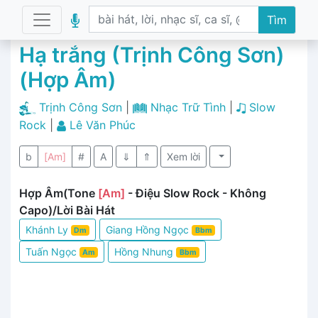
Tìm
Hạ trắng (Trịnh Công Sơn)
(Hợp Âm)
Trịnh Công Sơn
|
Nhạc Trữ Tình
|
Slow
Rock
|
Lê Văn Phúc
b
[Am]
#
A
⇓
⇑
Xem lời
Hợp Âm(Tone
[Am]
- Điệu Slow Rock - Không
Capo)/Lời Bài Hát
Khánh Ly
Giang Hồng Ngọc
Dm
Bbm
Tuấn Ngọc
Hồng Nhung
Am
Bbm