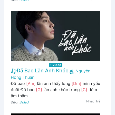
1 Video
Đã Bao Lần Anh Khóc
Nguyễn
Hồng Thuận
Đã bao
[Am]
lần anh thấy lòng
[Dm]
mình yếu
đuối Đã bao
[G]
lần anh khóc trong
[C]
đêm
âm thầm ...
Nhạc Trẻ
Điệu:
Ballad