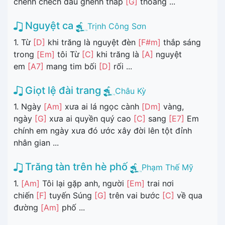
chênh chếch đầu ghềnh thấp
[G]
thoáng ...
Nguyệt ca
Trịnh Công Sơn
1. Từ
[D]
khi trăng là nguyệt đèn
[F#m]
thắp sáng
trong
[Em]
tôi Từ
[C]
khi trăng là
[A]
nguyệt
em
[A7]
mang tim bối
[D]
rối ...
Giọt lệ đài trang
Châu Kỳ
1. Ngày
[Am]
xưa ai lá ngọc cành
[Dm]
vàng,
ngày
[G]
xưa ai quyền quý cao
[C]
sang
[E7]
Em
chính em ngày xưa đó ước xây đời lên tột đỉnh
nhân gian ...
Trăng tàn trên hè phố
Phạm Thế Mỹ
1.
[Am]
Tôi lại gặp anh, người
[Em]
trai nơi
chiến
[F]
tuyến Súng
[G]
trên vai bước
[C]
về qua
đường
[Am]
phố ...