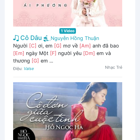
1 Video
Cô Dâu
Nguyễn Hồng Thuận
Người
[C]
ơi, em
[G]
mơ về
[Am]
anh đã bao
[Em]
ngày Một
[F]
người yêu
[Dm]
em và
thương
[G]
em ...
Nhạc Trẻ
Điệu:
Valse