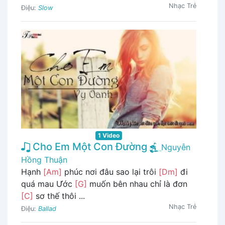
Nhạc Trẻ
Điệu:
Slow
1 Video
Cho Em Một Con Đường
Nguyễn
Hồng Thuận
Hạnh
[Am]
phúc nơi đâu sao lại trôi
[Dm]
đi
quá mau Ước
[G]
muốn bên nhau chỉ là đơn
[C]
sơ thế thôi ...
Nhạc Trẻ
Điệu:
Ballad