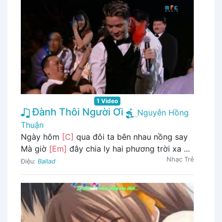
1 Video
Đành Thôi Người Ơi
Nguyễn Hồng
Thuận
Ngày hôm
[C]
qua đôi ta bên nhau nồng say
Mà giờ
[Em]
đây chia ly hai phương trời xa ...
Nhạc Trẻ
Điệu:
Ballad