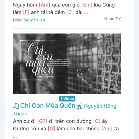
Ngày hôm
[Am]
qua cơn gió
[Em]
kia Cũng
làm
[F]
anh tái tê đêm
[C]
dài ...
Nhạc Trẻ
Điệu:
Slow Ballad
1 Video
Chỉ Còn Mùa Quên
Nguyễn Hồng
Thuận
Anh cứ đi
[G7]
đi trên con đường
[C]
ấy
Đường còn xa
[G]
lắm cho hai chúng
[Am]
ta
...