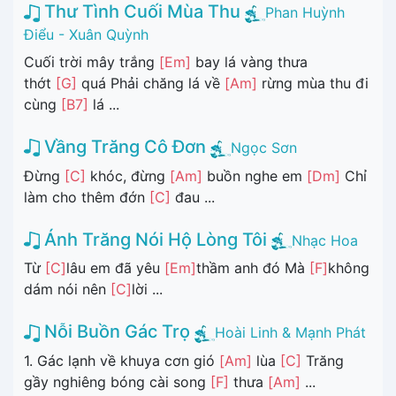
Thư Tình Cuối Mùa Thu
Phan Huỳnh
Điểu - Xuân Quỳnh
Cuối trời mây trắng
[Em]
bay lá vàng thưa
thớt
[G]
quá Phải chăng lá về
[Am]
rừng mùa thu đi
cùng
[B7]
lá ...
Vầng Trăng Cô Đơn
Ngọc Sơn
Đừng
[C]
khóc, đừng
[Am]
buồn nghe em
[Dm]
Chỉ
làm cho thêm đớn
[C]
đau ...
Ánh Trăng Nói Hộ Lòng Tôi
Nhạc Hoa
Từ
[C]
lâu em đã yêu
[Em]
thầm anh đó Mà
[F]
không
dám nói nên
[C]
lời ...
Nỗi Buồn Gác Trọ
Hoài Linh & Mạnh Phát
1. Gác lạnh về khuya cơn gió
[Am]
lùa
[C]
Trăng
gầy nghiêng bóng cài song
[F]
thưa
[Am]
...