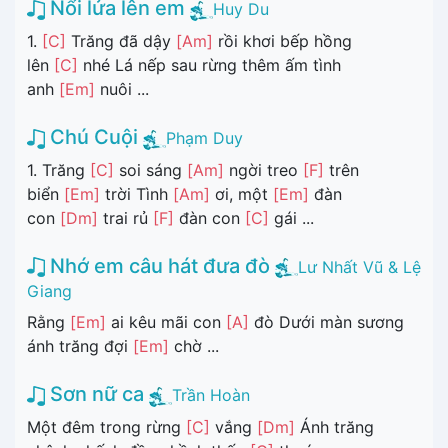
Nổi lửa lên em
Huy Du
1.
[C]
Trăng đã dậy
[Am]
rồi khơi bếp hồng
lên
[C]
nhé Lá nếp sau rừng thêm ấm tình
anh
[Em]
nuôi ...
Chú Cuội
Phạm Duy
1. Trăng
[C]
soi sáng
[Am]
ngời treo
[F]
trên
biển
[Em]
trời Tình
[Am]
ơi, một
[Em]
đàn
con
[Dm]
trai rủ
[F]
đàn con
[C]
gái ...
Nhớ em câu hát đưa đò
Lư Nhất Vũ & Lệ
Giang
Rằng
[Em]
ai kêu mãi con
[A]
đò Dưới màn sương
ánh trăng đợi
[Em]
chờ ...
Sơn nữ ca
Trần Hoàn
Một đêm trong rừng
[C]
vắng
[Dm]
Ánh trăng