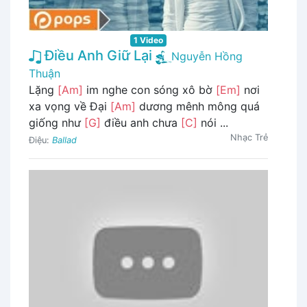
1 Video
Điều Anh Giữ Lại
Nguyễn Hồng
Thuận
Lặng
[Am]
im nghe con sóng xô bờ
[Em]
nơi
xa vọng về Đại
[Am]
dương mênh mông quá
giống như
[G]
điều anh chưa
[C]
nói ...
Nhạc Trẻ
Điệu:
Ballad