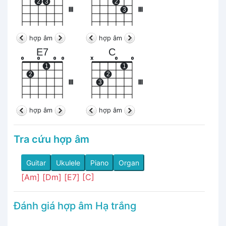
2
3
2
III
3
III
hợp âm
hợp âm
E7
C
o
o
o
o
x
o
o
1
1
2
2
III
3
III
hợp âm
hợp âm
Tra cứu hợp âm
Guitar
Ukulele
Piano
Organ
[Am]
[Dm]
[E7]
[C]
Đánh giá hợp âm Hạ trắng