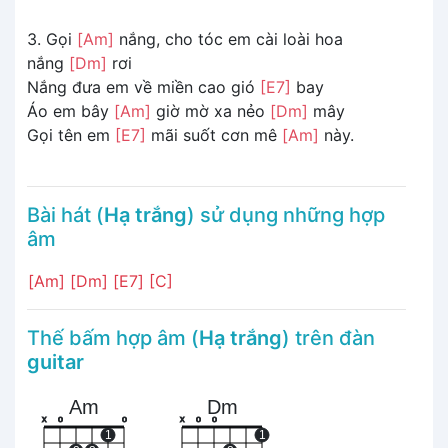
3. Gọi
[Am]
nắng, cho tóc em cài loài hoa
nắng
[Dm]
rơi
Nắng đưa em về miền cao gió
[E7]
bay
Áo em bây
[Am]
giờ mờ xa nẻo
[Dm]
mây
Gọi tên em
[E7]
mãi suốt cơn mê
[Am]
này.
Bài hát (
Hạ trắng
) sử dụng những hợp
âm
[Am]
[Dm]
[E7]
[C]
Thế bấm hợp âm (
Hạ trắng
) trên đàn
guitar
Am
Dm
x
o
o
x
o
o
1
1