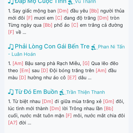
Đắp Mộ Cuộc Tình
Vũ Thanh
1. Say giấc mộng ban
[Dm]
đầu yêu
[Bb]
người thủa
mới đôi
[F]
mươi em
[C]
đang độ trăng
[Dm]
tròn
Từng ngày qua
[Bb]
phố áo
[C]
em trắng cả đường
[F]
về ...
Phải Lòng Con Gái Bến Tre
Phan Ni Tấn
- Luân Hoán
1.
[Am]
Bậu sang phà Rạch Miễu,
[G]
Qua lẽo đẽo
theo
[Em]
sau
[D]
Đội bóng trăng trên
[Am]
đầu
màu
[D]
hường như áo cô
[E7]
dâu ...
Từ Đó Em Buồn
Trần Thiện Thanh
1. Từ biệt nhau
[Dm]
đi giữa mùa trăng xẻ
[Gm]
đôi,
lúc tình mới thành
[Dm]
lời Trông nhau lần
[Bb]
cuối, nước mắt tuôn mặn
[F]
môi, nước mắt chia đôi
[A7]
đời ...