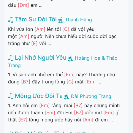
đâu
[Dm]
em ...
Tâm Sự Đời Tôi
Thanh Hằng
Khi vừa lớn
[Am]
lên tôi
[C]
đã vội yêu
một
[Am]
người Nên chưa hiểu đời cuộc đời bạc
trắng như
[E]
vôi ...
Lại Nhớ Người Yêu
Hoàng Hoa & Thảo
Trang
1. Vì sao anh nhớ em thế
[Em]
này? Thương nhớ
đong
[B7]
đầy trong lòng
[G]
mắt
[Em]
...
Mộng Ước Đôi Ta
Đài Phương Trang
1. Anh hỏi em
[Em]
rằng, mai
[B7]
này chúng mình
nếu được thành
[Em]
đôi Em
[B7]
ước mơ
[Em]
gì
thật
[E7]
lòng mong ước hãy nói
[Am]
đi em ...