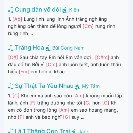
Cung đàn vỡ đôi
Kiên
1.
[Ab]
Lung linh lung linh Ánh trăng nghiêng
nghiêng bên thềm để lòng người
[Cm]
rung rinh
rung rinh ...
Trăng Hoa
Bùi Công Nam
[C#]
Sau chia tay Em nói Em vẫn đợi ,
[C#m]
anh
đâu có tin Bởi vì
[Cm]
anh luôn biết, anh luôn thấu
hiểu
[Fm]
em hơn ai khác ...
Sự Thật Ta Yêu Nhau
Mỹ Tâm
1.
[C]
Khi em xa anh sao còn
[Am]
không muốn lấp
lánh, ánh
[F]
trăng dường như tối
[G]
hơn
[C]
Khi
em cô đơn trong lòng
[Am]
em sao hoang mang,
nhớ
[F]
anh và bao nghĩ
[G]
suy ...
Là 1 Thằng Con Trai
Jack