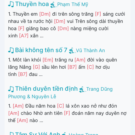
Thuyền hoa
Phạm Thế Mỹ
1. Thuyền em
[Dm]
đi trên sông trăng
[F]
sáng cưới
nhau về ta rước hội
[Dm]
vui Trên sông dài thuyền
hoa
[F]
giăng bao cô
[Dm]
nàng miệng cười
xinh
[A7]
xắn ...
Bài không tên số 7
Vũ Thành An
1. Môt làn khói
[Em]
trắng ru
[Am]
đời vào quên
lãng Nắng
[G]
sầu lên hơi
[B7]
ấm
[C]
hơ dịu
tình
[B7]
đau ...
Thiên duyên tiền định
Trang Dũng
Phương & Nguyên Lễ
1.
[Am]
Đầu năm hoa
[C]
lá xôn xao nở như đón
[Am]
chào Nhờ anh tiên
[F]
đoán năm nay duyên nợ
thế
[Am]
nào ...
Tâm Sự Với Anh
Hoàng Trang