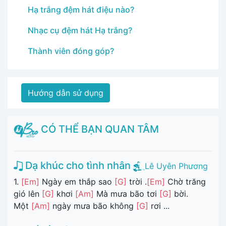
Hạ trắng đệm hát điệu nào?
Nhạc cụ đệm hát Hạ trắng?
Thành viên đóng góp?
Hướng dẫn sử dụng
CÓ THỂ BẠN QUAN TÂM
Dạ khúc cho tình nhân
Lê Uyên Phương
1.
[Em]
Ngày em thắp sao
[G]
trời .
[Em]
Chờ trăng
gió lên
[G]
khơi
[Am]
Mà mưa bão tơi
[G]
bời.
Một
[Am]
ngày mưa bão không
[G]
rơi ...