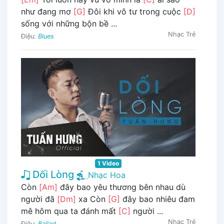
như đang mơ
[G]
Đôi khi vô tư trong cuộc
[D]
sống với những bộn bề ...
Nhạc Trẻ
Điệu:
Blues
1 Video
Dối Lòng
Nhạc Hoa
Còn
[Am]
đây bao yêu thương bên nhau dù
người đã
[Dm]
xa Còn
[G]
đây bao nhiêu đam
mê hôm qua ta đánh mất
[C]
người ...
Nhạc Trẻ
Điệu:
Ballad