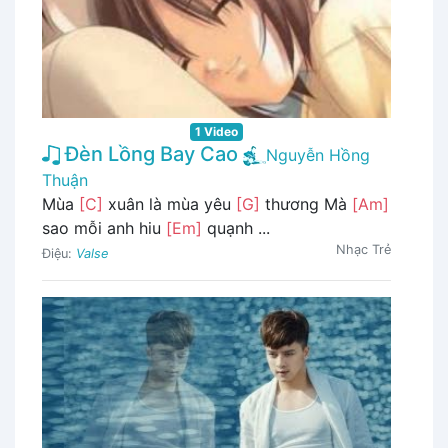
1 Video
Đèn Lồng Bay Cao
Nguyễn Hồng
Thuận
Mùa
[C]
xuân là mùa yêu
[G]
thương Mà
[Am]
sao mỗi anh hiu
[Em]
quạnh ...
Nhạc Trẻ
Điệu:
Valse