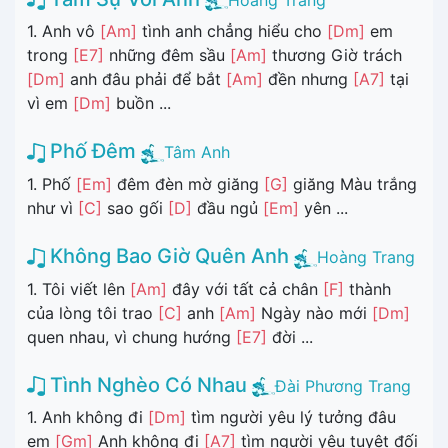
1. Anh vô
[Am]
tình anh chẳng hiểu cho
[Dm]
em
trong
[E7]
những đêm sầu
[Am]
thương Giờ trách
[Dm]
anh đâu phải để bắt
[Am]
đền nhưng
[A7]
tại
vì em
[Dm]
buồn ...
Phố Đêm
Tâm Anh
1. Phố
[Em]
đêm đèn mờ giăng
[G]
giăng Màu trắng
như vì
[C]
sao gối
[D]
đầu ngủ
[Em]
yên ...
Không Bao Giờ Quên Anh
Hoàng Trang
1. Tôi viết lên
[Am]
đây với tất cả chân
[F]
thành
của lòng tôi trao
[C]
anh
[Am]
Ngày nào mới
[Dm]
quen nhau, vì chung hướng
[E7]
đời ...
Tình Nghèo Có Nhau
Đài Phương Trang
1. Anh không đi
[Dm]
tìm người yêu lý tưởng đâu
em
[Gm]
Anh không đi
[A7]
tìm người yêu tuyệt đối