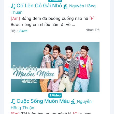
Cố Lên Cô Gái Nhỏ
Nguyễn Hồng
Thuận
[Am]
Bóng đêm đã buông xuống não nề
[F]
Bước riêng em nhiều năm đi về ...
Nhạc Trẻ
Điệu:
Blues
1 Video
Cuộc Sống Muôn Màu
Nguyễn
Hồng Thuận
[Em]
Tôi luôn hay vu vơ mình là
[C]
ai sao