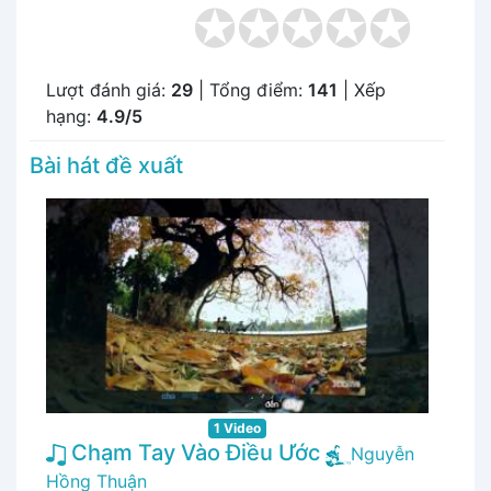
Lượt đánh giá:
29
| Tổng điểm:
141
| Xếp
hạng:
4.9/5
Bài hát đề xuất
1 Video
Chạm Tay Vào Điều Ước
Nguyễn
Hồng Thuận