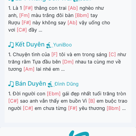
1. Là 1
[F#]
thằng con trai
[Ab]
nghèo như
anh,
[Fm]
màu trắng đôi bàn
[Bbm]
tay
Rượu
[F#]
này không say
[Ab]
vậy uống cho
vơi
[C#]
đầy ...
Kết Duyên
YuniBoo
1. Chuyện tình của
[F]
tôi và em trong sáng
[C]
như
trăng rằm Tựa đầu bên
[Dm]
nhau ta cùng mơ về
tương
[Am]
lai nhé em ...
Bán Duyên
Đình Dũng
1. Đời người con
[Ebm]
gái đẹp nhất tuổi trăng tròn
[C#]
sao anh vẫn thấy em buồn Vì
[B]
em buộc trao
người
[C#]
em chưa từng
[F#]
yêu thương
[Bbm]
...