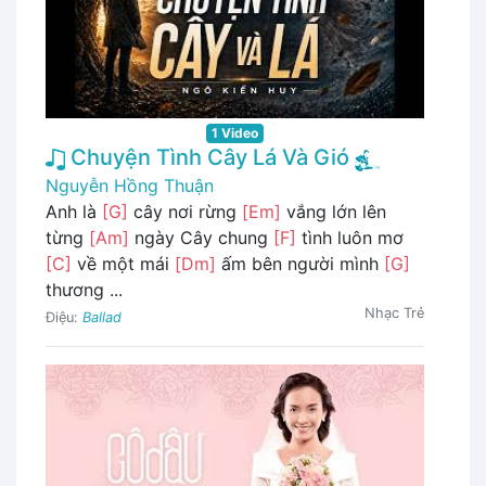
1 Video
Chuyện Tình Cây Lá Và Gió
Nguyễn Hồng Thuận
Anh là
[G]
cây nơi rừng
[Em]
vắng lớn lên
từng
[Am]
ngày Cây chung
[F]
tình luôn mơ
[C]
về một mái
[Dm]
ấm bên người mình
[G]
thương ...
Nhạc Trẻ
Điệu:
Ballad