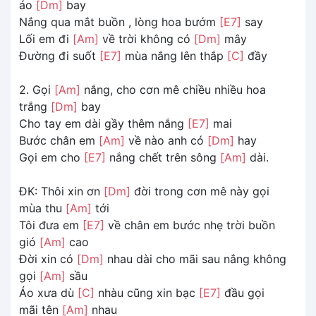
áo
[Dm]
bay
Nắng qua mắt buồn , lòng hoa bướm
[E7]
say
Lối em đi
[Am]
về trời không có
[Dm]
mây
Đường đi suốt
[E7]
mùa nắng lên thắp
[C]
đầy
2. Gọi
[Am]
nắng, cho cơn mê chiều nhiều hoa
trắng
[Dm]
bay
Cho tay em dài gầy thêm nắng
[E7]
mai
Bước chân em
[Am]
về nào anh có
[Dm]
hay
Gọi em cho
[E7]
nắng chết trên sông
[Am]
dài.
ĐK: Thôi xin ơn
[Dm]
đời trong cơn mê này gọi
mùa thu
[Am]
tới
Tôi đưa em
[E7]
về chân em bước nhẹ trời buồn
gió
[Am]
cao
Đời xin có
[Dm]
nhau dài cho mãi sau nắng không
gọi
[Am]
sầu
Áo xưa dù
[C]
nhàu cũng xin bạc
[E7]
đầu gọi
mãi tên
[Am]
nhau