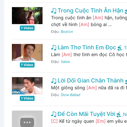
Trong Cuộc Tình Ân Hận
Trong cuộc tình ân
[Am]
hận, tưởn
chợt về hình
[Am]
bóng ai ...
1 Video
Điệu:
Boston
Làm Thơ Tình Em Đọc
T
Làm
[Am]
thơ tình em đọc Cô học 
Điệu:
Valse
1 Video
Lời Dối Gian Chân Thành
Một giông sông
[Am]
nữa đã ra đi
Điệu:
Slow Ballad
1 Video
Để Còn Mãi Tuyệt Vời
N
[C]
Kể từ ngày quen
[Em]
em yêu e