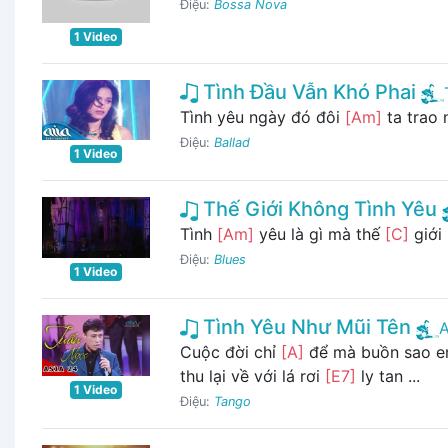
Điệu:
Bossa Nova
1 Video
Tình Đầu Vẫn Khó Phai
Tình yêu ngày đó đôi
[Am]
ta trao 
Điệu:
Ballad
1 Video
Thế Giới Không Tình Yêu
Tình
[Am]
yêu là gì mà thế
[C]
giới
Điệu:
Blues
1 Video
Tình Yêu Như Mũi Tên
A
Cuộc đời chỉ
[A]
để mà buồn sao 
thu lại về với lá rơi
[E7]
ly tan ...
1 Video
Điệu:
Tango