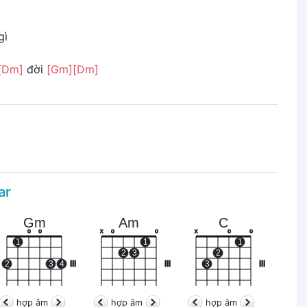
gì
[Dm]
đời
[Gm]
[Dm]
ar
Gm
Am
C
o
o
x
o
o
x
o
o
1
1
1
2
3
2
2
3
4
III
III
3
III
hợp âm
hợp âm
hợp âm