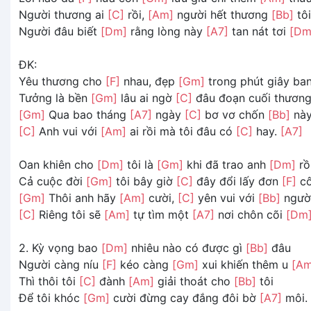
Người thương ai
[C]
rồi,
[Am]
người hết thương
[Bb]
tôi
Người đâu biết
[Dm]
rằng lòng này
[A7]
tan nát tơi
[Dm
ĐK:
Yêu thương cho
[F]
nhau, đẹp
[Gm]
trong phút giây ba
Tưởng là bền
[Gm]
lâu ai ngờ
[C]
đâu đoạn cuối thươn
[Gm]
Qua bao tháng
[A7]
ngày
[C]
bơ vơ chốn
[Bb]
nà
[C]
Anh vui với
[Am]
ai rồi mà tôi đâu có
[C]
hay.
[A7]
Oan khiên cho
[Dm]
tôi là
[Gm]
khi đã trao anh
[Dm]
rồ
Cả cuộc đời
[Gm]
tôi bây giờ
[C]
đây đổi lấy đơn
[F]
cô
[Gm]
Thôi anh hãy
[Am]
cười,
[C]
yên vui với
[Bb]
ngườ
[C]
Riêng tôi sẽ
[Am]
tự tìm một
[A7]
nơi chôn cõi
[Dm
2. Kỳ vọng bao
[Dm]
nhiêu nào có được gì
[Bb]
đâu
Người càng níu
[F]
kéo càng
[Gm]
xui khiến thêm u
[Am
Thì thôi tôi
[C]
đành
[Am]
giải thoát cho
[Bb]
tôi
Để tôi khóc
[Gm]
cười đừng cay đắng đôi bờ
[A7]
môi.