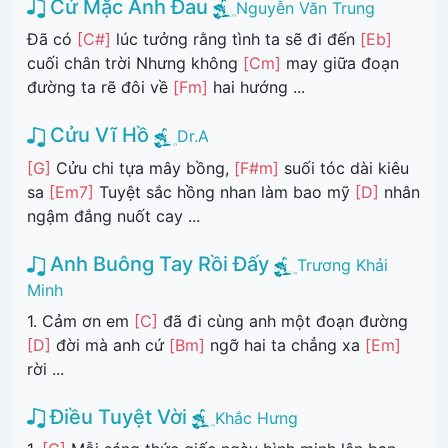
Cứ Mặc Anh Đau
Nguyễn Văn Trung
Đã có
[C#]
lúc tưởng rằng tình ta sẽ đi đến
[Eb]
cuối chân trời Nhưng không
[Cm]
may giữa đoạn
đường ta rẽ đôi về
[Fm]
hai hướng ...
Cửu Vĩ Hồ
Dr.A
[G]
Cửu chi tựa mây bồng,
[F#m]
suối tóc dài kiêu
sa
[Em7]
Tuyệt sắc hồng nhan làm bao mỹ
[D]
nhân
ngậm đắng nuốt cay ...
Anh Buông Tay Rồi Đấy
Trương Khải
Minh
1. Cảm ơn em
[C]
đã đi cùng anh một đoạn đường
[D]
đời mà anh cứ
[Bm]
ngỡ hai ta chẳng xa
[Em]
rời ...
Điều Tuyệt Vời
Khắc Hưng