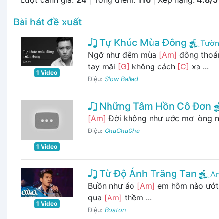
Bài hát đề xuất
Tự Khúc Mùa Đông
Tườn
Ngỡ như đêm mùa
[Am]
đông tho
tay mãi
[G]
không cách
[C]
xa ...
1 Video
Điệu:
Slow Ballad
Những Tâm Hồn Cô Đơn
[Am]
Đời không như ước mơ lòng 
Điệu:
ChaChaCha
1 Video
Từ Độ Ánh Trăng Tan
An
Buồn như áo
[Am]
em hôm nào ướ
qua
[Am]
thềm ...
1 Video
Điệu:
Boston