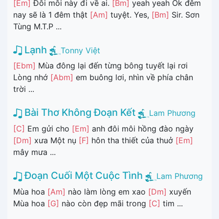
[Em]
Đôi môi này đi về ai.
[Bm]
yeah yeah Ok đêm
nay sẽ là 1 đêm thật
[Am]
tuyệt. Yes,
[Bm]
Sir. Sơn
Tùng M.T.P ...
Lạnh
Tonny Việt
[Ebm]
Mùa đông lại đến từng bông tuyết lại rơi
Lòng nhớ
[Abm]
em buông lơi, nhìn về phía chân
trời ...
Bài Thơ Không Đoạn Kết
Lam Phương
[C]
Em gửi cho
[Em]
anh đôi môi hồng đào ngày
[Dm]
xưa Một nụ
[F]
hôn tha thiết của thuở
[Em]
mây mưa ...
Đoạn Cuối Một Cuộc Tình
Lam Phương
Mùa hoa
[Am]
nào làm lòng em xao
[Dm]
xuyến
Mùa hoa
[G]
nào còn đẹp mãi trong
[C]
tim ...