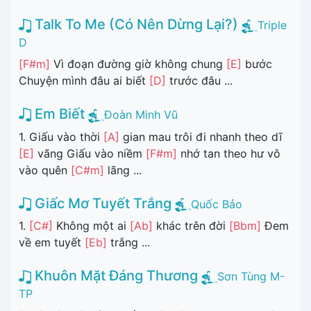
Talk To Me (Có Nên Dừng Lại?)
Triple
D
[F#m]
Vì đoạn đường giờ không chung
[E]
bước
Chuyện mình đâu ai biết
[D]
trước đâu ...
Em Biết
Đoàn Minh Vũ
1. Giấu vào thời
[A]
gian mau trôi đi nhanh theo dĩ
[E]
vãng Giấu vào niềm
[F#m]
nhớ tan theo hư vô
vào quên
[C#m]
lãng ...
Giấc Mơ Tuyết Trắng
Quốc Bảo
1.
[C#]
Không một ai
[Ab]
khác trên đời
[Bbm]
Đem
về em tuyết
[Eb]
trắng ...
Khuôn Mặt Đáng Thương
Sơn Tùng M-
TP