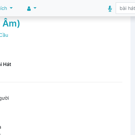
 ích
p Âm)
 Cầu
i Hát
gười
a
a