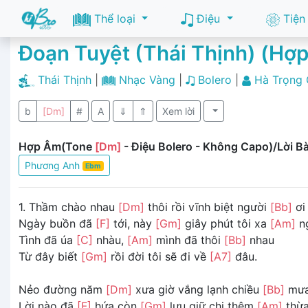
Thể loại
Điệu
Tiện
Đoạn Tuyệt (Thái Thịnh) (Hợ
Thái Thịnh
|
Nhạc Vàng
|
Bolero
|
Hà Trọng
b
[Dm]
#
A
⇓
⇑
Xem lời
Hợp Âm(Tone
[Dm]
- Điệu Bolero - Không Capo)/Lời Bà
Phương Anh
Ebm
1. Thầm chào nhau
[Dm]
thôi rồi vĩnh biệt người
[Bb]
ơi
Ngày buồn đã
[F]
tới, này
[Gm]
giây phút tôi xa
[Am]
n
Tình đã úa
[C]
nhàu,
[Am]
mình đã thôi
[Bb]
nhau
Từ đây biết
[Gm]
rồi đời tôi sẽ đi về
[A7]
đâu.
Nẻo đường năm
[Dm]
xưa giờ vắng lạnh chiều
[Bb]
mư
Lời nào đã
[F]
hứa còn
[Gm]
lưu giữ chi thêm
[Am]
thừ