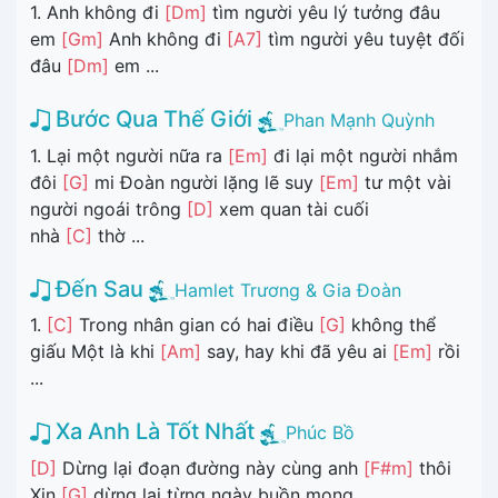
1. Anh không đi
[Dm]
tìm người yêu lý tưởng đâu
em
[Gm]
Anh không đi
[A7]
tìm người yêu tuyệt đối
đâu
[Dm]
em ...
Bước Qua Thế Giới
Phan Mạnh Quỳnh
1. Lại một người nữa ra
[Em]
đi lại một người nhắm
đôi
[G]
mi Đoàn người lặng lẽ suy
[Em]
tư một vài
người ngoái trông
[D]
xem quan tài cuối
nhà
[C]
thờ ...
Đến Sau
Hamlet Trương & Gia Đoàn
1.
[C]
Trong nhân gian có hai điều
[G]
không thể
giấu Một là khi
[Am]
say, hay khi đã yêu ai
[Em]
rồi
...
Xa Anh Là Tốt Nhất
Phúc Bồ
[D]
Dừng lại đoạn đường này cùng anh
[F#m]
thôi
Xin
[G]
dừng lại từng ngày buồn mong