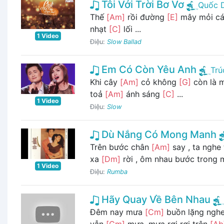
Tôi Với Trời Bơ Vơ
Quốc 
Thế
[Am]
rồi đường
[E]
mây mỏi c
nhạt
[C]
lối ...
1 Video
Điệu:
Slow Ballad
Em Có Còn Yêu Anh
Trú
Khi cây
[Am]
cỏ không
[G]
còn là 
toả
[Am]
ánh sáng
[C]
...
1 Video
Điệu:
Slow
Dù Nắng Có Mong Manh
Trên bước chân
[Am]
say , ta nghe
xa
[Dm]
rời , ôm nhau bước trong
1 Video
Điệu:
Rumba
Hãy Quay Về Bên Nhau
Đêm nay mưa
[Cm]
buồn lặng ngh
vẫn
[Cm]
mưa, mưa rơi rơi trên
[Ab