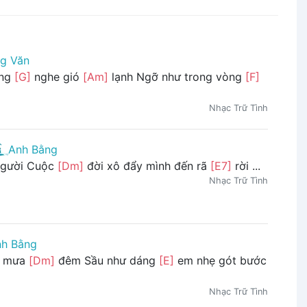
g Văn
áng
[G]
nghe gió
[Am]
lạnh Ngỡ như trong vòng
[F]
Nhạc Trữ Tình
Anh Bằng
người Cuộc
[Dm]
đời xô đẩy mình đến rã
[E7]
rời ...
Nhạc Trữ Tình
h Bằng
t mưa
[Dm]
đêm Sầu như dáng
[E]
em nhẹ gót bước
Nhạc Trữ Tình