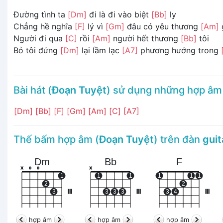
Đường tình ta
[Dm]
đi là đi vào biệt
[Bb]
ly
Chẳng hề nghĩa
[F]
lý vì
[Gm]
đâu có yêu thương
[Am]
Người đi qua
[C]
rồi
[Am]
người hết thương
[Bb]
tôi
Bỏ tôi đứng
[Dm]
lại lầm lạc
[A7]
phương hướng trong
Bài hát (
Đoạn Tuyệt
) sử dụng những hợp âm
[Dm]
[Bb]
[F]
[Gm]
[Am]
[C]
[A7]
Thế bấm hợp âm (
Đoạn Tuyệt
) trên đàn
guit
Dm
Bb
F
x
o
o
x
1
1
1
1
1
1
2
2
3
III
3
3
3
III
3
4
III
hợp âm
hợp âm
hợp âm