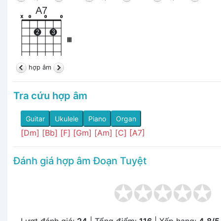
A7
x
o
o
o
2
3
III
hợp âm
Tra cứu hợp âm
Guitar
Ukulele
Piano
Organ
[Dm]
[Bb]
[F]
[Gm]
[Am]
[C]
[A7]
Đánh giá hợp âm Đoạn Tuyệt
Lượt đánh giá:
24
| Tổng điểm:
116
| Xếp hạng:
4.8/5