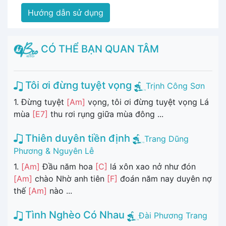
Hướng dẫn sử dụng
CÓ THỂ BẠN QUAN TÂM
Tôi ơi đừng tuyệt vọng
Trịnh Công Sơn
1. Đừng tuyệt
[Am]
vọng, tôi ơi đừng tuyệt vọng Lá
mùa
[E7]
thu rơi rụng giữa mùa đông ...
Thiên duyên tiền định
Trang Dũng
Phương & Nguyên Lễ
1.
[Am]
Đầu năm hoa
[C]
lá xôn xao nở như đón
[Am]
chào Nhờ anh tiên
[F]
đoán năm nay duyên nợ
thế
[Am]
nào ...
Tình Nghèo Có Nhau
Đài Phương Trang