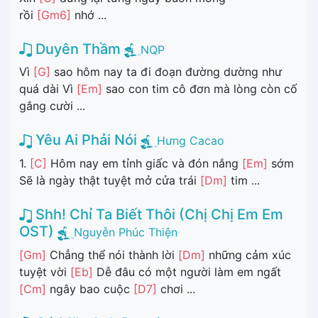
rồi
[Gm6]
nhớ ...
Duyên Thầm
NQP
Vì
[G]
sao hôm nay ta đi đoạn đường dường như
quá dài Vì
[Em]
sao con tim cô đơn mà lòng còn cố
gắng cười ...
Yêu Ai Phải Nói
Hưng Cacao
1.
[C]
Hôm nay em tỉnh giấc và đón nắng
[Em]
sớm
Sẽ là ngày thật tuyệt mở cửa trái
[Dm]
tim ...
Shh! Chỉ Ta Biết Thôi (Chị Chị Em Em
OST)
Nguyễn Phúc Thiện
[Gm]
Chẳng thể nói thành lời
[Dm]
những cảm xúc
tuyệt vời
[Eb]
Dễ đâu có một người làm em ngất
[Cm]
ngây bao cuộc
[D7]
chơi ...