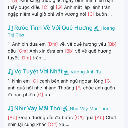
1.
[G]
Mỗi sáng thức giấc ngày bình minh lên bạn
thấy được điều
[C]
gì
[G]
Ánh mắt lấp lánh tràn
ngập niềm vui giờ chỉ vấn vương nỗi
[C]
buồn ...
Rước Tình Về Với Quê Hương
Hoàng
Thi Thơ
1. Anh xin đưa em
[Dm]
về, về quê hương yêu
[Bb]
dấu
[Gm]
Anh xin đưa em
[Bb]
về về quê hương
tuyệt
[Dm]
trần ...
Vợ Tuyệt Vời Nhất
Vương Anh Tú
1. Nhìn em
[C]
cạnh bên anh ngủ ngoan lòng
[G]
anh quá nỗi nhẹ nhàng Thoáng
[F]
chốc anh quên
đi bao phiền
[C]
ưu ...
Như Vậy Mãi Thôi
Như Vậy Mãi Thôi
[Ab]
Đoạn đường dài đã bước
[C#]
qua
[Ab]
Chợt
nhìn lại cũng khác
[C#]
xa ...