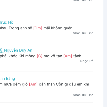
Nhạc Trữ Tình
Trúc Hồ
nhau Trong anh sẽ
[Dm]
mãi không quên ...
Nhạc Trữ Tình
Nguyễn Duy An
 phải khóc Khi mộng
[G]
mơ vỡ tan
[Am]
tành ...
Nhạc Trẻ
nh Bằng
em mưa đêm gió
[Am]
oán than Còn gì đâu em khi
Nhạc Trữ Tình