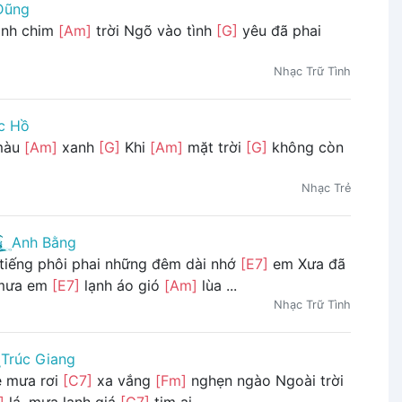
Dũng
ánh chim
[Am]
trời Ngõ vào tình
[G]
yêu đã phai
Nhạc Trữ Tình
c Hồ
màu
[Am]
xanh
[G]
Khi
[Am]
mặt trời
[G]
không còn
Nhạc Trẻ
Anh Bằng
 tiếng phôi phai những đêm dài nhớ
[E7]
em Xưa đã
 mưa em
[E7]
lạnh áo gió
[Am]
lùa ...
Nhạc Trữ Tình
Trúc Giang
e mưa rơi
[C7]
xa vắng
[Fm]
nghẹn ngào Ngoài trời
]
lá, mưa lạnh giá
[G7]
tim ai ...