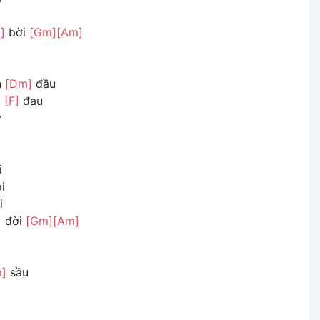
]
bời
[Gm]
[Am]
n
[Dm]
đầu
g
[F]
đau
y
i
i
i
]
đời
[Gm]
[Am]
]
sầu