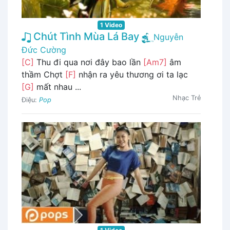
1 Video
Chút Tình Mùa Lá Bay
Nguyễn
Đức Cường
[C]
Thu đi qua nơi đây bao lần
[Am7]
âm
thầm Chợt
[F]
nhận ra yêu thương ơi ta lạc
[G]
mất nhau ...
Nhạc Trẻ
Điệu:
Pop