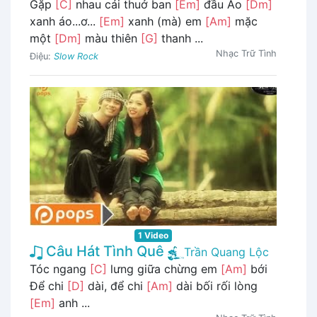
Gặp
[C]
nhau cái thuở ban
[Em]
đầu Áo
[Dm]
xanh áo...ơ...
[Em]
xanh (mà) em
[Am]
mặc
một
[Dm]
màu thiên
[G]
thanh ...
Nhạc Trữ Tình
Điệu:
Slow Rock
1 Video
Câu Hát Tình Quê
Trần Quang Lộc
Tóc ngang
[C]
lưng giữa chừng em
[Am]
bới
Để chi
[D]
dài, để chi
[Am]
dài bối rối lòng
[Em]
anh ...