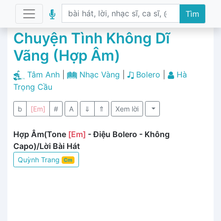
Tìm
Chuyện Tình Không Dĩ
Vãng (Hợp Âm)
Tâm Anh
|
Nhạc Vàng
|
Bolero
|
Hà
Trọng Cầu
b
[Em]
#
A
⇓
⇑
Xem lời
Hợp Âm(Tone
[Em]
- Điệu Bolero - Không
Capo)/Lời Bài Hát
Quỳnh Trang
Cm