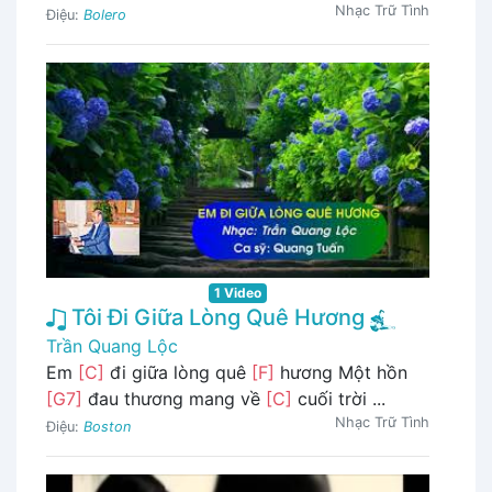
Nhạc Trữ Tình
Điệu:
Bolero
1 Video
Tôi Đi Giữa Lòng Quê Hương
Trần Quang Lộc
Em
[C]
đi giữa lòng quê
[F]
hương Một hồn
[G7]
đau thương mang về
[C]
cuối trời ...
Nhạc Trữ Tình
Điệu:
Boston