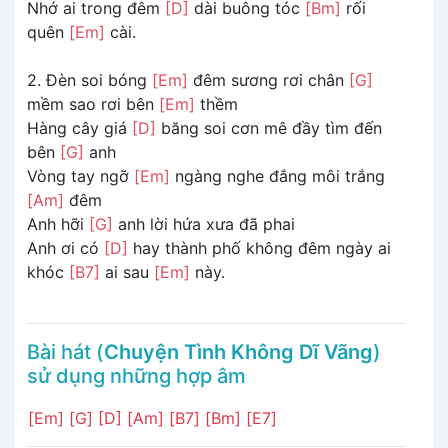
Nhớ ai trong đêm
[D]
dài buông tóc
[Bm]
rối
quên
[Em]
cài.
2. Ðèn soi bóng
[Em]
đêm sương rơi chân
[G]
mềm sao rơi bên
[Em]
thềm
Hàng cây giá
[D]
băng soi cơn mê đầy tìm đến
bên
[G]
anh
Vòng tay ngỡ
[Em]
ngàng nghe đắng môi trắng
[Am]
đêm
Anh hỡi
[G]
anh lời hứa xưa đã phai
Anh ơi có
[D]
hay thành phố không đêm ngày ai
khóc
[B7]
ai sau
[Em]
này.
Bài hát (
Chuyện Tình Không Dĩ Vãng
)
sử dụng những hợp âm
[Em]
[G]
[D]
[Am]
[B7]
[Bm]
[E7]