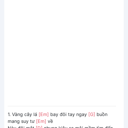
1. Vàng cây lá
[Em]
bay đôi tay ngay
[G]
buồn
mang suy tư
[Em]
về
Này đôi mắt
[D]
nhung kiêu sa môi mềm tìm đến