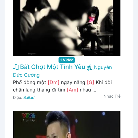
1 Video
Bất Chợt Một Tình Yêu
Nguyễn
Đức Cường
Phố đông một
[Dm]
ngày nắng
[G]
Khi đôi
chân lang thang đi tìm
[Am]
nhau ...
Nhạc Trẻ
Điệu:
Ballad