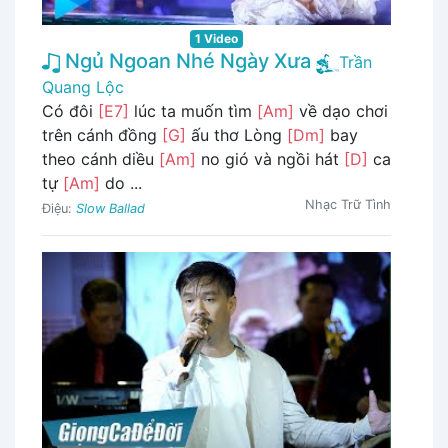
1 Video
Ngủ Ngoan Nhé Ngày Xưa
Trần
Quang Lộc
Có đôi
[E7]
lúc ta muốn tìm
[Am]
về dạo chơi
trên cánh đồng
[G]
ấu thơ Lòng
[Dm]
bay
theo cánh diều
[Am]
no gió và ngồi hát
[D]
ca
tự
[Am]
do ...
Nhạc Trữ Tình
Điệu:
Slow Ballad