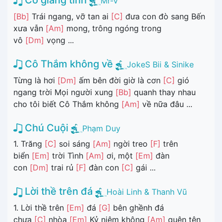
Cố giang tình
Mr-V
[Bb]
Trái ngang, vỡ tan ai
[C]
đưa con đò sang Bến
xưa vẫn
[Am]
mong, trông ngóng trong
vô
[Dm]
vọng ...
Cô Thắm không về
JokeS Bii & Sinike
Từng là hơi
[Dm]
ấm bên đời giờ là cơn
[C]
gió
ngang trời Mọi người xung
[Bb]
quanh thay nhau
cho tôi biết Cô Thắm không
[Am]
về nữa đâu ...
Chú Cuội
Phạm Duy
1. Trăng
[C]
soi sáng
[Am]
ngời treo
[F]
trên
biển
[Em]
trời Tình
[Am]
ơi, một
[Em]
đàn
con
[Dm]
trai rủ
[F]
đàn con
[C]
gái ...
Lời thề trên đá
Hoài Linh & Thanh Vũ
1. Lời thề trên
[Em]
đá
[G]
bên ghềnh đá
chưa
[C]
nhòa
[Em]
Kỷ niệm không
[Am]
quên tên