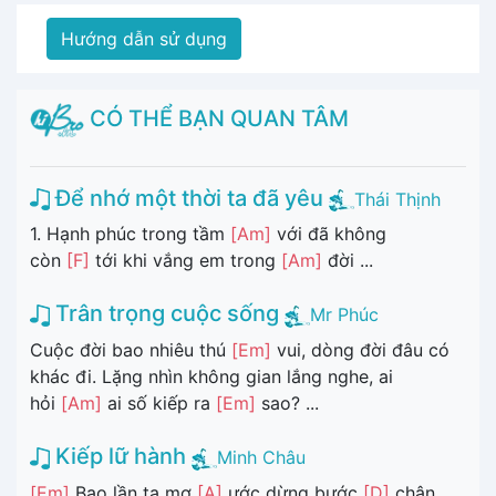
Hướng dẫn sử dụng
CÓ THỂ BẠN QUAN TÂM
Để nhớ một thời ta đã yêu
Thái Thịnh
1. Hạnh phúc trong tầm
[Am]
với đã không
còn
[F]
tới khi vắng em trong
[Am]
đời ...
Trân trọng cuộc sống
Mr Phúc
Cuộc đời bao nhiêu thú
[Em]
vui, dòng đời đâu có
khác đi. Lặng nhìn không gian lắng nghe, ai
hỏi
[Am]
ai số kiếp ra
[Em]
sao? ...
Kiếp lữ hành
Minh Châu
[Em]
Bao lần ta mơ
[A]
ước dừng bước
[D]
chân