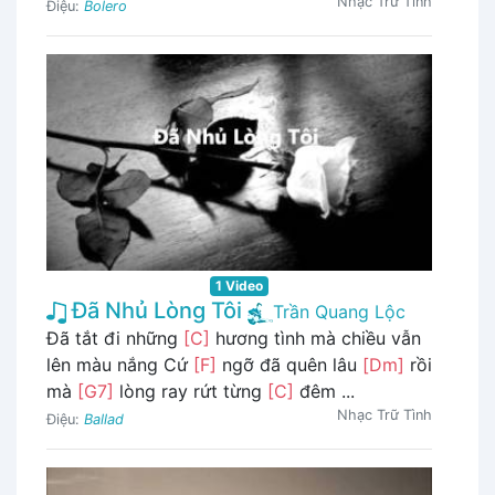
Nhạc Trữ Tình
Điệu:
Bolero
1 Video
Đã Nhủ Lòng Tôi
Trần Quang Lộc
Đã tắt đi những
[C]
hương tình mà chiều vẫn
lên màu nắng Cứ
[F]
ngỡ đã quên lâu
[Dm]
rồi
mà
[G7]
lòng ray rứt từng
[C]
đêm ...
Nhạc Trữ Tình
Điệu:
Ballad