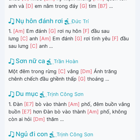
anh và
[D]
em nằm trong đáy
[G]
tim
[B7]
...
Nụ hôn đánh rơi
Đức Trí
1.
[Am]
Em đánh
[G]
rơi nụ hôn
[F]
đầu sau
lưng
[C]
anh
[Am]
Em đánh
[G]
rơi tình yêu
[F]
đầu
sau lưng
[C]
anh ...
Sơn nữ ca
Trần Hoàn
Một đêm trong rừng
[C]
vắng
[Dm]
Ánh trăng
chênh chếch đầu ghềnh thấp
[G]
thoáng ...
Du mục
Trịnh Công Sơn
1. Đàn
[E7]
bò vào thành
[Am]
phố, đêm buồn vắng
buồn
[E7]
hơn Đàn bò vào thành
[Am]
phố, không
còn ai hỏi
[Dm]
thăm ...
Ngủ đi con
Trịnh Công Sơn