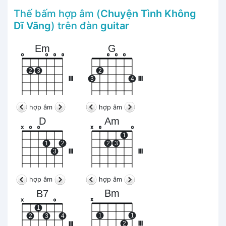
Thế bấm hợp âm (
Chuyện Tình Không
Dĩ Vãng
) trên đàn
guitar
Em
G
o
o
o
o
o
o
o
2
3
2
III
3
4
III
hợp âm
hợp âm
D
Am
x
o
o
x
o
o
1
1
2
2
3
3
III
III
hợp âm
hợp âm
Bm
B7
x
x
o
1
1
1
2
3
4
2
III
III