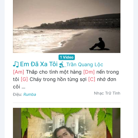
1 Video
Em Đã Xa Tôi
Trần Quang Lộc
[Am]
Thắp cho tình một hàng
[Dm]
nến trong
tôi
[G]
Cháy trong hồn từng sợi
[C]
nhớ đơn
côi ...
Nhạc Trữ Tình
Điệu:
Rumba