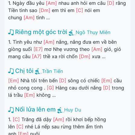
1. Ngày đầu yêu
[Am]
nhau anh hỏi em câu
[D]
rằng
Tiền tình sao
[Dm]
em thì em
[C]
nói em
chung
[Am]
tình ...
Riêng một góc trời
Ngô Thụy Miên
1. Tình yêu như
[Am]
nắng, nắng đưa em về bên
giòng suối
[E7]
mơ Nhẹ vương theo
[Am]
gió, gió
mang câu
[A7]
thề xa rời chốn
[Dm]
xưa ...
Chị tôi
Trần Tiến
[Em]
Nhà tôi trên bến
[D]
sông có chiếc
[Em]
cầu
nhỏ cong cong .
[G]
Hàng cau dưới nắng
[D]
trong
lá trầu
[Em]
không ...
Nổi lửa lên em
Huy Du
1.
[C]
Trăng đã dậy
[Am]
rồi khơi bếp hồng
lên
[C]
nhé Lá nếp sau rừng thêm ấm tình
anh
[Em]
nuôi ...