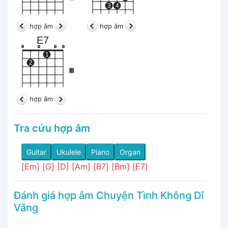
3
4
hợp âm
hợp âm
E7
o
o
o
o
1
2
III
hợp âm
Tra cứu hợp âm
Guitar
Ukulele
Piano
Organ
[Em]
[G]
[D]
[Am]
[B7]
[Bm]
[E7]
Đánh giá hợp âm Chuyện Tình Không Dĩ
Vãng