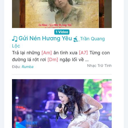
1 Video
Gửi Nén Hương Yêu
Trần Quang
Lộc
Trả lại những
[Am]
ân tình xưa
[A7]
Từng con
đường lá rớt rơi
[Dm]
ngập lối về ...
Nhạc Trữ Tình
Điệu:
Rumba