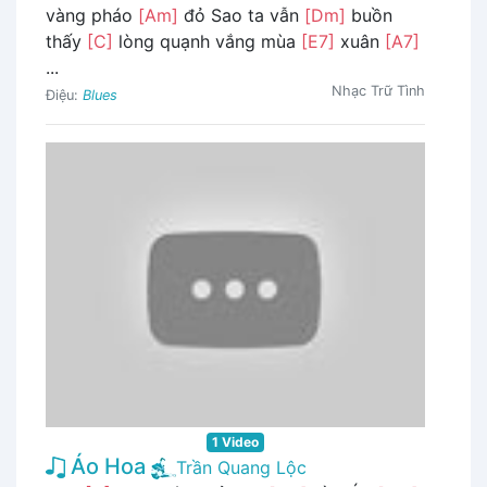
vàng pháo
[Am]
đỏ Sao ta vẫn
[Dm]
buồn
thấy
[C]
lòng quạnh vắng mùa
[E7]
xuân
[A7]
...
Nhạc Trữ Tình
Điệu:
Blues
1 Video
Áo Hoa
Trần Quang Lộc