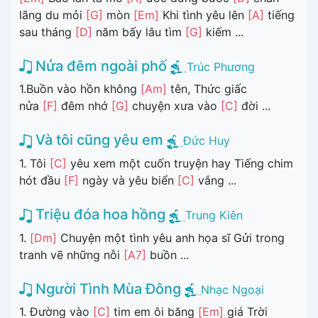
lãng du mỏi
[G]
mòn
[Em]
Khi tình yêu lên
[A]
tiếng
sau tháng
[D]
năm bấy lâu tìm
[G]
kiếm ...
Nửa đêm ngoài phố
Trúc Phương
1.Buồn vào hồn không
[Am]
tên, Thức giấc
nửa
[F]
đêm nhớ
[G]
chuyện xưa vào
[C]
đời ...
Và tôi cũng yêu em
Đức Huy
1. Tôi
[C]
yêu xem một cuốn truyện hay Tiếng chim
hót đầu
[F]
ngày và yêu biển
[C]
vắng ...
Triệu đóa hoa hồng
Trung Kiên
1.
[Dm]
Chuyện một tình yêu anh họa sĩ Gửi trong
tranh vẽ những nỗi
[A7]
buồn ...
Người Tình Mùa Đông
Nhạc Ngoại
1. Đường vào
[C]
tim em ôi băng
[Em]
giá Trời