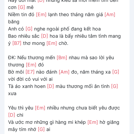
cơn
[G]
mê
Niềm tin đó
[Em]
lạnh theo tháng năm giá
[Am]
băng
Anh có
[G]
nghe ngoài phố đang kết hoa
Bao nhiêu sắc
[D]
hoa là bấy nhiêu tâm tình mang
ý
[B7]
thơ mong
[Em]
chờ.
ĐK: Nếu thương mến
[Bm]
nhau mà sao lời yêu
thương
[Em]
đó
Bờ môi
[E7]
nào đánh
[Am]
đo, năm tháng xa
[G]
vời đời có vui với ai
Tà áo xanh hoen
[D]
màu thương mối ân tình
[G]
xưa
Yêu thì yêu
[Em]
nhiều nhưng chưa biết yêu được
[D]
chi
Và ước mơ những gì hàng mi khép
[Em]
hờ giăng
mây tím nhớ
[G]
ai