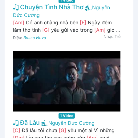
1 Video
Chuyện Tình Nhà Thơ
Nguyễn
Đức Cường
[Am]
Có anh chàng nhà bên
[F]
Ngày đêm
làm thơ tình
[G]
yêu gửi vào trong
[Am]
gió ...
Nhạc Trẻ
Điệu:
Bossa Nova
1 Video
Đã Lâu
Nguyễn Đức Cường
[C]
Đã lâu tôi chưa
[G]
yêu một ai Vì những
[Dm]
lúc con tim sao nghe còn
[Am]
ngại