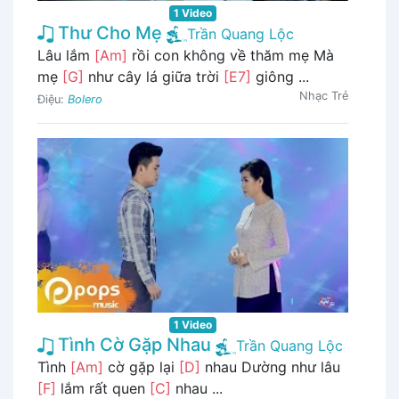
1 Video
Thư Cho Mẹ
Trần Quang Lộc
Lâu lắm
[Am]
rồi con không về thăm mẹ Mà
mẹ
[G]
như cây lá giữa trời
[E7]
giông ...
Nhạc Trẻ
Điệu:
Bolero
1 Video
Tình Cờ Gặp Nhau
Trần Quang Lộc
Tình
[Am]
cờ gặp lại
[D]
nhau Dường như lâu
[F]
lắm rất quen
[C]
nhau ...