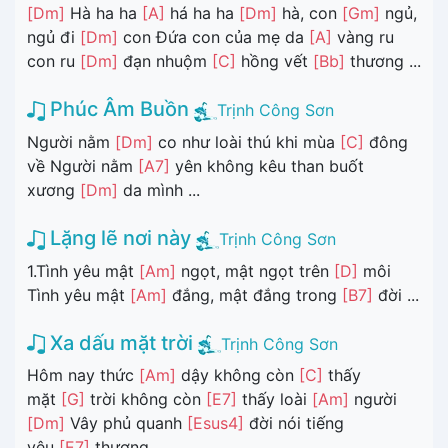
[Dm]
Hà ha ha
[A]
há ha ha
[Dm]
hà, con
[Gm]
ngủ,
ngủ đi
[Dm]
con Đứa con của mẹ da
[A]
vàng ru
con ru
[Dm]
đạn nhuộm
[C]
hồng vết
[Bb]
thương ...
Phúc Âm Buồn
Trịnh Công Sơn
Người nằm
[Dm]
co như loài thú khi mùa
[C]
đông
về Người nằm
[A7]
yên không kêu than buốt
xương
[Dm]
da mình ...
Lặng lẽ nơi này
Trịnh Công Sơn
1.Tình yêu mật
[Am]
ngọt, mật ngọt trên
[D]
môi
Tình yêu mật
[Am]
đắng, mật đắng trong
[B7]
đời ...
Xa dấu mặt trời
Trịnh Công Sơn
Hôm nay thức
[Am]
dậy không còn
[C]
thấy
mặt
[G]
trời không còn
[E7]
thấy loài
[Am]
người
[Dm]
Vây phủ quanh
[Esus4]
đời nói tiếng
yêu
[E7]
thương. ...