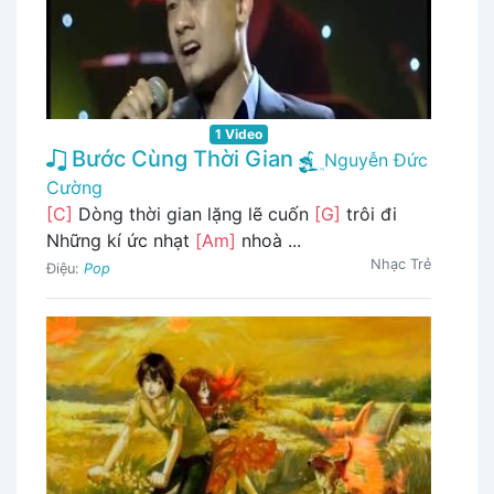
1 Video
Bước Cùng Thời Gian
Nguyễn Đức
Cường
[C]
Dòng thời gian lặng lẽ cuốn
[G]
trôi đi
Những kí ức nhạt
[Am]
nhoà ...
Nhạc Trẻ
Điệu:
Pop