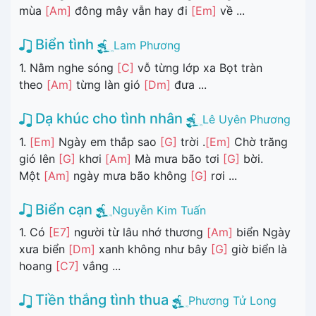
mùa
[Am]
đông mây vẫn hay đi
[Em]
về ...
Biển tình
Lam Phương
1. Nằm nghe sóng
[C]
vỗ từng lớp xa Bọt tràn
theo
[Am]
từng làn gió
[Dm]
đưa ...
Dạ khúc cho tình nhân
Lê Uyên Phương
1.
[Em]
Ngày em thắp sao
[G]
trời .
[Em]
Chờ trăng
gió lên
[G]
khơi
[Am]
Mà mưa bão tơi
[G]
bời.
Một
[Am]
ngày mưa bão không
[G]
rơi ...
Biển cạn
Nguyễn Kim Tuấn
1. Có
[E7]
người từ lâu nhớ thương
[Am]
biển Ngày
xưa biển
[Dm]
xanh không như bây
[G]
giờ biển là
hoang
[C7]
vắng ...
Tiền thắng tình thua
Phương Tử Long