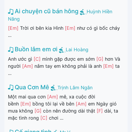
Ai chuyện cũ bán hông
Huỳnh Hiền
Năng
[Em]
Trời ơi bên kia Hình
[Em]
như có gì bốc cháy
...
Buồn lắm em ơi
Lai Hoàng
Anh ước gì
[C]
mình gặp được em sớm
[G]
hơn Và
người
[Am]
nắm tay em không phải là anh
[Em]
ta
...
Qua Cơn Mê
Trịnh Lâm Ngân
Một mai qua cơn
[Am]
mê, xa cuộc đời
bềnh
[Em]
bồng tôi lại về bên
[Am]
em Ngày gió
mưa không
[G]
còn nên đường dài thật
[F]
dài, ta
mặc tình rong
[C]
chơi ...