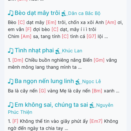
Bèo dạt mây trôi
Dân ca Bắc Bộ
Bèo
[C]
dạt mây
[Em]
trôi, chốn xa xôi Anh
[Am]
ơi,
em vẫn
[F]
đợi bèo
[C]
dạt, mây í i ì trôi
Chim
[Am]
sa, tang tính
[C]
tình cá
[G7]
lội ...
Tình nhạt phai
Khúc Lan
1.
[Dm]
Chiều buồn nghiêng nắng Biển
[Gm]
vắng
mênh mông lang thang mình ta ...
Ba ngọn nến lung linh
Ngọc Lễ
Ba là cây nến
[G]
vàng Mẹ là cây nến
[Bm]
xanh ...
Em không sai, chúng ta sai
Nguyễn
Phúc Thiện
1.
[F]
Không thể tin vào giây phút ấy
[Em7]
Không
ngờ đến ngày ta chia tay ...