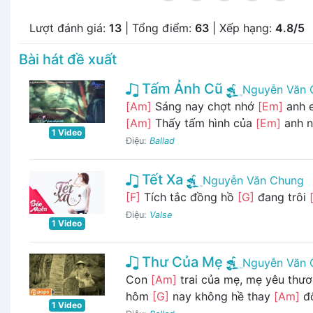
Lượt đánh giá:
13
| Tổng điểm:
63
| Xếp hạng:
4.8/5
Bài hát đề xuất
Tấm Ảnh Cũ
Nguyễn Văn 
[Am]
Sáng nay chợt nhớ
[Em]
anh 
[Am]
Thấy tấm hình của
[Em]
anh n
1 Video
Điệu:
Ballad
Tết Xa
Nguyễn Văn Chung
[F]
Tích tắc đồng hồ
[G]
đang trôi
Điệu:
Valse
1 Video
Thư Của Mẹ
Nguyễn Văn 
Con
[Am]
trai của mẹ, mẹ yêu thư
hôm
[G]
nay không hề thay
[Am]
đổ
1 Video