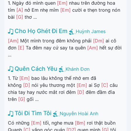
1. Ngày đó mình quen
[Em]
nhau trên đường hoa
tím
[A]
nở Em nhẹ mỉm
[Em]
cười e thẹn trong nón
bài
[G]
thơ ...
Cho Họ Ghét Đi Em
Huỳnh James
[Am]
Một mình trong đêm không phải
[Dm]
ai cô
đơn
[E]
Ta đêm nay cứ say ta quên
[Am]
hết sự đời
...
Quên Cách Yêu
Khánh Đơn
1. Từ
[Em]
bao lâu không thể nhớ em đã
không
[D]
nói yêu thương một
[Em]
ai Sợ
[C]
câu
chia tay hay nước mắt rơi đêm
[D]
đêm đầm đìa
trên
[G]
gối ...
Tôi Đi Tìm Tôi
Nguyễn Hoài Anh
Có những
[Em]
tối, nghe mưa
[Bm]
rơi thật buồn
Quạnh
[C]
vắng góc quán
[D7]
quen mình
[G]
tôi ...