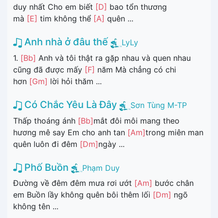
duy nhất Cho em biết
[D]
bao tổn thương
mà
[E]
tim không thể
[A]
quên ...
Anh nhà ở đâu thế
LyLy
1.
[Bb]
Anh và tôi thật ra gặp nhau và quen nhau
cũng đã được mấy
[F]
năm Mà chẳng có chi
hơn
[Gm]
lời hỏi thăm ...
Có Chắc Yêu Là Đây
Sơn Tùng M-TP
Thấp thoáng ánh
[Bb]
mắt đôi môi mang theo
hương mê say Em cho anh tan
[Am]
trong miên man
quên luôn đi đêm
[Dm]
ngày ...
Phố Buồn
Phạm Duy
Đường về đêm đêm mưa rơi ướt
[Am]
bước chân
em Buồn lầy không quên bôi thêm lối
[Dm]
ngõ
không tên ...