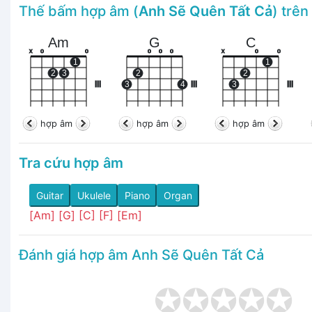
Thế bấm hợp âm (
Anh Sẽ Quên Tất Cả
) trê
Am
G
C
x
o
o
o
o
o
x
o
o
1
1
2
3
2
2
III
3
4
III
3
III
hợp âm
hợp âm
hợp âm
Tra cứu hợp âm
Guitar
Ukulele
Piano
Organ
[Am]
[G]
[C]
[F]
[Em]
Đánh giá hợp âm Anh Sẽ Quên Tất Cả