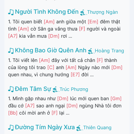
Người Tình Không Đến
Thượng Ngàn
1. Tôi quen biết
[Am]
anh giữa một
[Em]
đêm thật
tình
[Am]
cờ Sân ga vắng thưa
[F]
người và ngoài
[A7]
kia vẫn mưa
[Dm]
rơi ...
Không Bao Giờ Quên Anh
Hoàng Trang
1. Tôi viết lên
[Am]
đây với tất cả chân
[F]
thành
của lòng tôi trao
[C]
anh
[Am]
Ngày nào mới
[Dm]
quen nhau, vì chung hướng
[E7]
đời ...
Đêm Tâm Sự
Trúc Phương
1. Mình gặp nhau như
[Dm]
lúc mới quen ban
[Gm]
đầu cớ
[A7]
sao anh ngại
[Dm]
ngùng Nhà tôi đơn
[Bb]
côi mời anh ở
[F]
lại ...
Đường Tím Ngày Xưa
Thiên Quang