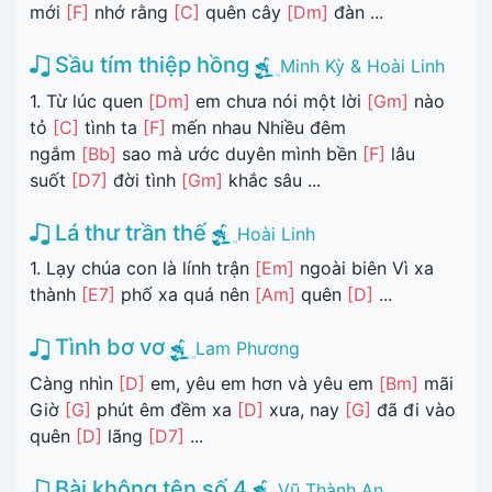
mới
[F]
nhớ rằng
[C]
quên cây
[Dm]
đàn ...
Sầu tím thiệp hồng
Minh Kỳ & Hoài Linh
1. Từ lúc quen
[Dm]
em chưa nói một lời
[Gm]
nào
tỏ
[C]
tình ta
[F]
mến nhau Nhiều đêm
ngắm
[Bb]
sao mà ước duyên mình bền
[F]
lâu
suốt
[D7]
đời tình
[Gm]
khắc sâu ...
Lá thư trần thế
Hoài Linh
1. Lạy chúa con là lính trận
[Em]
ngoài biên Vì xa
thành
[E7]
phố xa quá nên
[Am]
quên
[D]
...
Tình bơ vơ
Lam Phương
Càng nhìn
[D]
em, yêu em hơn và yêu em
[Bm]
mãi
Giờ
[G]
phút êm đềm xa
[D]
xưa, nay
[G]
đã đi vào
quên
[D]
lãng
[D7]
...
Bài không tên số 4
Vũ Thành An