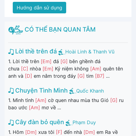
Hướng dẫn sử dụng
CÓ THỂ BẠN QUAN TÂM
Lời thề trên đá
Hoài Linh & Thanh Vũ
1. Lời thề trên
[Em]
đá
[G]
bên ghềnh đá
chưa
[C]
nhòa
[Em]
Kỷ niệm không
[Am]
quên tên
anh và
[D]
em nằm trong đáy
[G]
tim
[B7]
...
Chuyện Tình Mình
Quốc Khanh
1. Mình tình
[Am]
cờ quen nhau mùa thu Gió
[G]
ru
bao ước
[Am]
mơ về ...
Cây đàn bỏ quên
Phạm Duy
1. Hôm
[Dm]
xưa tôi
[F]
đến nhà
[Dm]
em Ra về