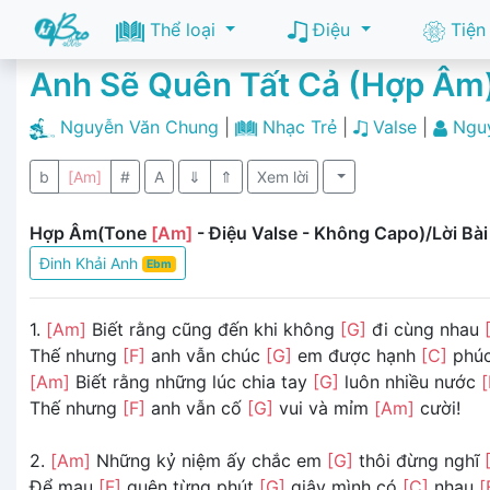
Thể loại
Điệu
Tiện
Anh Sẽ Quên Tất Cả (Hợp Âm
Nguyễn Văn Chung
|
Nhạc Trẻ
|
Valse
|
Ngu
b
[Am]
#
A
⇓
⇑
Xem lời
Hợp Âm(Tone
[Am]
- Điệu Valse - Không Capo)/Lời Bài
Đinh Khải Anh
Ebm
1.
[Am]
Biết rằng cũng đến khi không
[G]
đi cùng nhau
Thế nhưng
[F]
anh vẫn chúc
[G]
em được hạnh
[C]
phú
[Am]
Biết rằng những lúc chia tay
[G]
luôn nhiều nước
Thế nhưng
[F]
anh vẫn cố
[G]
vui và mỉm
[Am]
cười!
2.
[Am]
Những kỷ niệm ấy chắc em
[G]
thôi đừng nghĩ
Để mau
[F]
quên từng phút
[G]
giây mình có
[C]
nhau
[