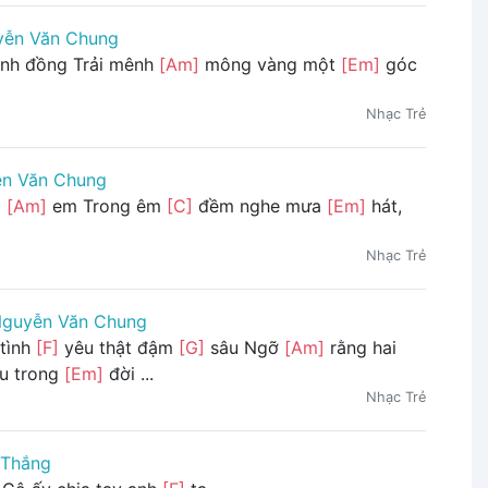
yễn Văn Chung
nh đồng Trải mênh
[Am]
mông vàng một
[Em]
góc
Nhạc Trẻ
n Văn Chung
i
[Am]
em Trong êm
[C]
đềm nghe mưa
[Em]
hát,
Nhạc Trẻ
guyễn Văn Chung
tình
[F]
yêu thật đậm
[G]
sâu Ngỡ
[Am]
rằng hai
au trong
[Em]
đời ...
Nhạc Trẻ
 Thắng