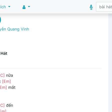
 ích
)
yễn Quang Vinh
 Hát
[C]
nữa
c
[Em]
[Em]
mắt
[C]
đến
Em]