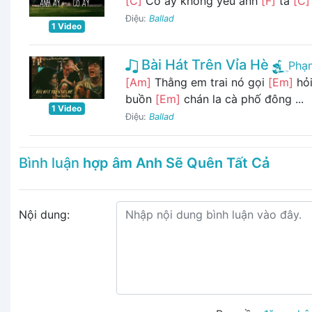
[C]
Cô ấy không yêu anh
[F]
ta
[C]
Điệu:
Ballad
1 Video
Bài Hát Trên Vỉa Hè
Phạ
[Am]
Thằng em trai nó gọi
[Em]
hỏi
buồn
[Em]
chán la cà phố đông ...
1 Video
Điệu:
Ballad
Bình luận
hợp âm Anh Sẽ Quên Tất Cả
Nội dung: