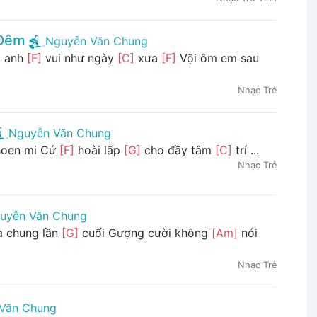
 Đêm
Nguyễn Văn Chung
 anh
[F]
vui như ngày
[C]
xưa
[F]
Vội ôm em sau
Nhạc Trẻ
Nguyễn Văn Chung
oen mi Cứ
[F]
hoài lấp
[G]
cho đầy tâm
[C]
trí ...
Nhạc Trẻ
uyễn Văn Chung
a chung lần
[G]
cuối Gượng cười không
[Am]
nói
Nhạc Trẻ
Văn Chung