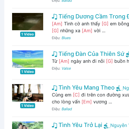
Điệu:
Ballad
Tiếng Dương Cầm Trong
[Am]
Tình cờ anh thấy
[G]
em bỗng
[G]
những xa
[Am]
vời ...
1 Video
Điệu:
Blues
Tiếng Đàn Của Thiên Sứ
Từ
[Am]
ngày anh đi nỗi
[G]
buồn h
Điệu:
Valse
1 Video
Tình Yêu Mang Theo
Ng
Cùng em
[C]
đi trên con đường xư
cho lòng vấn
[Em]
vương ...
1 Video
Điệu:
Ballad
Tình Yêu Trở Lại
Nguyễn 