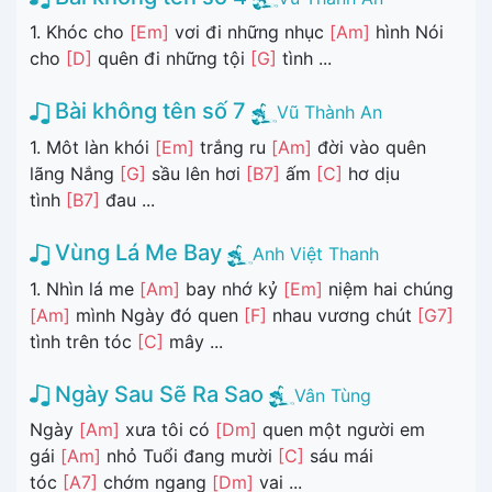
1. Khóc cho
[Em]
vơi đi những nhục
[Am]
hình Nói
cho
[D]
quên đi những tội
[G]
tình ...
Bài không tên số 7
Vũ Thành An
1. Môt làn khói
[Em]
trắng ru
[Am]
đời vào quên
lãng Nắng
[G]
sầu lên hơi
[B7]
ấm
[C]
hơ dịu
tình
[B7]
đau ...
Vùng Lá Me Bay
Anh Việt Thanh
1. Nhìn lá me
[Am]
bay nhớ kỷ
[Em]
niệm hai chúng
[Am]
mình Ngày đó quen
[F]
nhau vương chút
[G7]
tình trên tóc
[C]
mây ...
Ngày Sau Sẽ Ra Sao
Vân Tùng
Ngày
[Am]
xưa tôi có
[Dm]
quen một người em
gái
[Am]
nhỏ Tuổi đang mười
[C]
sáu mái
tóc
[A7]
chớm ngang
[Dm]
vai ...