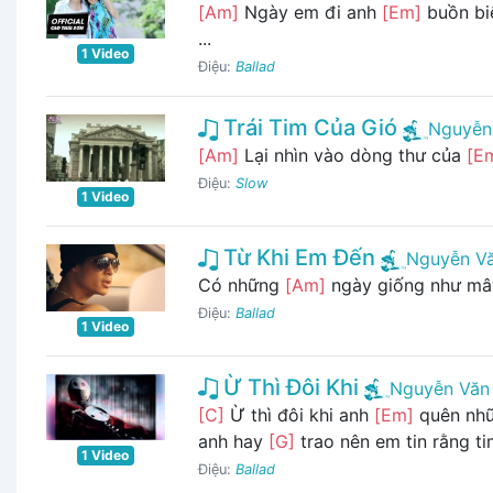
[Am]
Ngày em đi anh
[Em]
buồn bi
...
1 Video
Điệu:
Ballad
Trái Tim Của Gió
Nguyễn
[Am]
Lại nhìn vào dòng thư của
[E
Điệu:
Slow
1 Video
Từ Khi Em Đến
Nguyễn V
Có những
[Am]
ngày giống như m
Điệu:
Ballad
1 Video
Ừ Thì Đôi Khi
Nguyễn Văn
[C]
Ừ thì đôi khi anh
[Em]
quên nhữ
anh hay
[G]
trao nên em tin rằng t
1 Video
Điệu:
Ballad