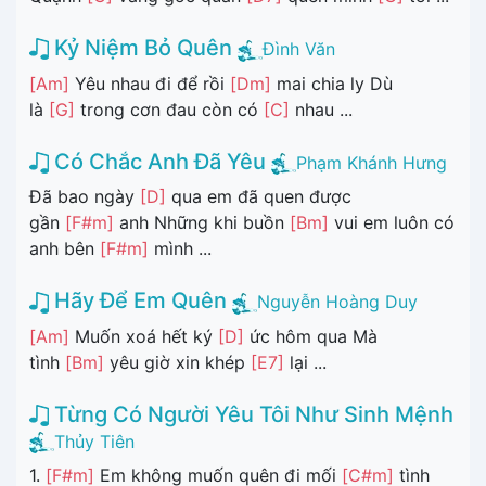
Kỷ Niệm Bỏ Quên
Đình Văn
[Am]
Yêu nhau đi để rồi
[Dm]
mai chia ly Dù
là
[G]
trong cơn đau còn có
[C]
nhau ...
Có Chắc Anh Đã Yêu
Phạm Khánh Hưng
Đã bao ngày
[D]
qua em đã quen được
gần
[F#m]
anh Những khi buồn
[Bm]
vui em luôn có
anh bên
[F#m]
mình ...
Hãy Để Em Quên
Nguyễn Hoàng Duy
[Am]
Muốn xoá hết ký
[D]
ức hôm qua Mà
tình
[Bm]
yêu giờ xin khép
[E7]
lại ...
Từng Có Người Yêu Tôi Như Sinh Mệnh
Thủy Tiên
1.
[F#m]
Em không muốn quên đi mối
[C#m]
tình