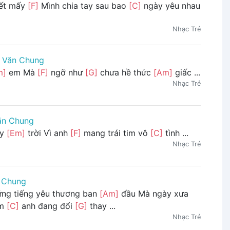
ết mấy
[F]
Mình chia tay sau bao
[C]
ngày yêu nhau
Nhạc Trẻ
 Văn Chung
m]
em Mà
[F]
ngỡ như
[G]
chưa hề thức
[Am]
giấc ...
Nhạc Trẻ
ăn Chung
ây
[Em]
trời Vì anh
[F]
mang trái tim vô
[C]
tình ...
Nhạc Trẻ
 Chung
ng tiếng yêu thương ban
[Am]
đầu Mà ngày xưa
im
[C]
anh đang đổi
[G]
thay ...
Nhạc Trẻ