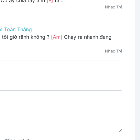
Cô ấy chia tay anh
[F]
ta ...
Nhạc Trẻ
m Toàn Thắng
 tôi giờ rãnh không ?
[Am]
Chạy ra nhanh đang
Nhạc Trẻ