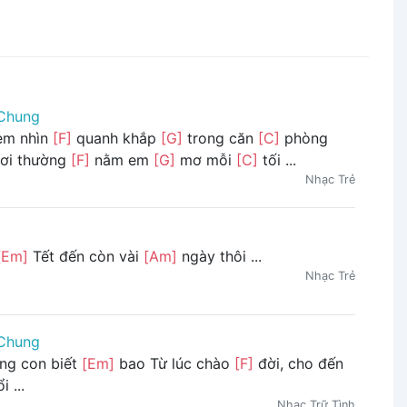
Chung
em nhìn
[F]
quanh khắp
[G]
trong căn
[C]
phòng
ơi thường
[F]
nằm em
[G]
mơ mỗi
[C]
tối ...
Nhạc Trẻ
[Em]
Tết đến còn vài
[Am]
ngày thôi ...
Nhạc Trẻ
Chung
ơng con biết
[Em]
bao Từ lúc chào
[F]
đời, cho đến
i ...
Nhạc Trữ Tình