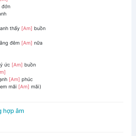
 đớn
ành
 anh thấy
[Am]
buồn
ằng đêm
[Am]
nữa
ký ức
[Am]
buồn
Em]
hạnh
[Am]
phúc
em mãi
[Am]
mãi)
g hợp âm