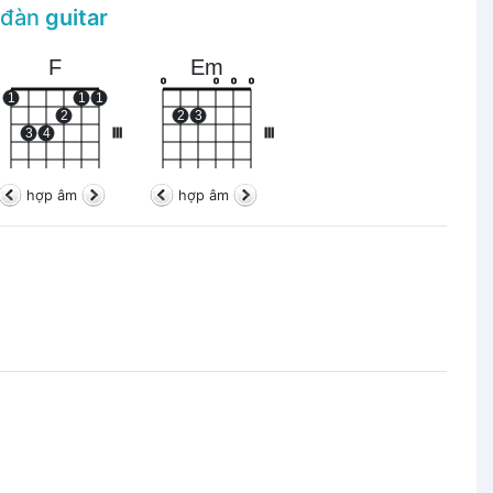
n đàn
guitar
F
Em
o
o
o
o
1
1
1
2
2
3
3
4
III
III
hợp âm
hợp âm