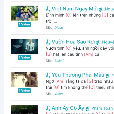
Việt Nam Ngày Mới
Ngu
Bình minh
[C]
lên trên những
[G]
cá
trời ...
1 Video
Điệu:
Disco
Vườn Hoa Sao Rơi
Nguyễ
Vườn tình
[C]
yêu, anh ngồi đây vớ
[G]
hát lên câu tình
[Am]
ca ...
1 Video
Điệu:
Ballad
Yêu Thương Phai Màu
N
Ngỡ
[Am]
rằng ta đã
[G]
trao nhau 
trái
[G]
tim không thể
[C]
thiếu nh
1 Video
Điệu:
Valse
Anh Ấy Cô Ấy
Phạm Toàn