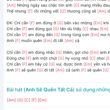
[Am]
Những ngày sau chắc tim anh
[G]
mang nhiều đau
Thế nhưng
[F]
rồi những vết
[G]
thương cũng sẽ
[Am]
l
ĐK: Chỉ cần
[F]
em đừng ở
[G]
bên vào những
[Em]
khi
Chỉ cần
[F]
em đừng gọi
[G]
tên dù thấy
[C]
nhau
[Em]
Chỉ cần
[F]
em đừng đến
[G]
trong từng cơn
[Em]
mơ h
Anh
[F]
muốn quên
[Em]
đi tất
[Am]
cả
Chỉ cần
[F]
em đừng nhắc
[G]
thêm, gợi cho
[Em]
anh 
Đừng cho
[F]
anh một chút
[G]
hy vọng nhỏ
[C]
nhoi
[
Chỉ cần
[F]
em hãy cứ
[G]
vui, được bình
[Em]
yên và 
Anh
[F]
sẽ quên
[G]
đi tất
[Am]
cả (anh
[F]
sẽ quên
[G]
Bài hát (
Anh Sẽ Quên Tất Cả
) sử dụng nhữn
[Am]
[G]
[C]
[F]
[Em]