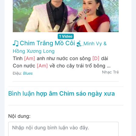
1 Video
Chim Trắng Mồ Côi
Minh Vy &
Hồng Xương Long
Tình
[Am]
anh như nước con sông
[D]
dài
Con nước
[Am]
về cho cây trái trổ bông ...
Nhạc Trẻ
Điệu:
Blues
Bình luận
hợp âm Chim sáo ngày xưa
Nội dung: