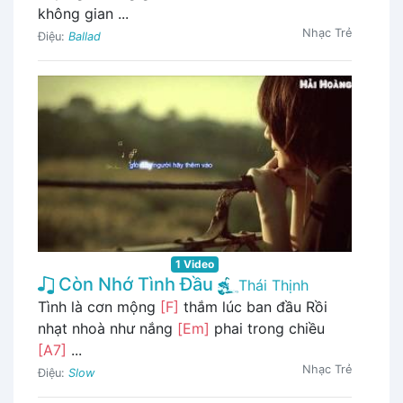
không gian ...
Nhạc Trẻ
Điệu:
Ballad
1 Video
Còn Nhớ Tình Đầu
Thái Thịnh
Tình là cơn mộng
[F]
thắm lúc ban đầu Rồi
nhạt nhoà như nắng
[Em]
phai trong chiều
[A7]
...
Nhạc Trẻ
Điệu:
Slow