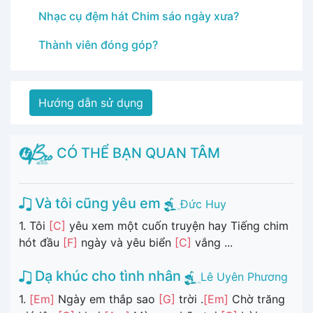
Nhạc cụ đệm hát Chim sáo ngày xưa?
Thành viên đóng góp?
Hướng dẫn sử dụng
CÓ THỂ BẠN QUAN TÂM
Và tôi cũng yêu em
Đức Huy
1. Tôi
[C]
yêu xem một cuốn truyện hay Tiếng chim
hót đầu
[F]
ngày và yêu biển
[C]
vắng ...
Dạ khúc cho tình nhân
Lê Uyên Phương
1.
[Em]
Ngày em thắp sao
[G]
trời .
[Em]
Chờ trăng