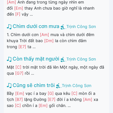
[Am]
Anh đang trong từng ngày nhìn em
đổi
[Em]
thay Anh chưa bao giờ nghĩ là nhanh
đến
[F]
vậy ...
Chìm dưới cơn mưa
Trịnh Công Sơn
1. Chìm dưới cơn
[Am]
mưa và chìm dưới đêm
khuya Trời đất bao
[Dm]
la còn chìm đắm
trong
[E7]
ta ...
Còn thấy mặt người
Trịnh Công Sơn
Mặt
[C]
trời mặt trời đã lên Một ngày, một ngày đã
qua
[G7]
rồi ...
Cũng sẽ chìm trôi
Trịnh Công Sơn
Bầy
[Em]
vạc í a bay
[G]
qua kêu
[C]
mòn ối a
tịch
[B7]
lặng Đường
[E7]
đời í a không
[Am]
xa
sao
[C]
chồn í a
[Em]
gối chân. ...