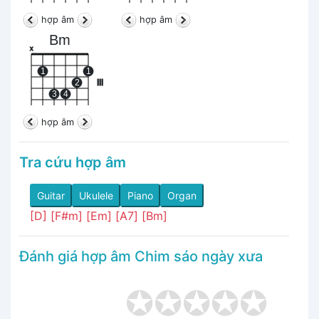
hợp âm
hợp âm
Bm
x
1
1
2
III
3
4
hợp âm
Tra cứu hợp âm
Guitar
Ukulele
Piano
Organ
[D]
[F#m]
[Em]
[A7]
[Bm]
Đánh giá hợp âm Chim sáo ngày xưa