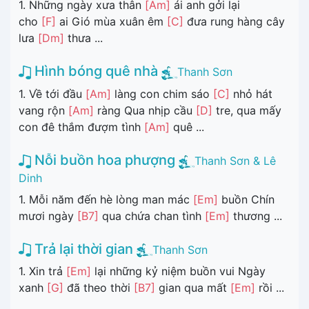
1. Những ngày xưa thân
[Am]
ái anh gởi lại
cho
[F]
ai Gió mùa xuân êm
[C]
đưa rung hàng cây
lưa
[Dm]
thưa ...
Hình bóng quê nhà
Thanh Sơn
1. Về tới đầu
[Am]
làng con chim sáo
[C]
nhỏ hát
vang rộn
[Am]
ràng Qua nhịp cầu
[D]
tre, qua mấy
con đê thắm đượm tình
[Am]
quê ...
Nỗi buồn hoa phượng
Thanh Sơn & Lê
Dinh
1. Mỗi năm đến hè lòng man mác
[Em]
buồn Chín
mươi ngày
[B7]
qua chứa chan tình
[Em]
thương ...
Trả lại thời gian
Thanh Sơn
1. Xin trả
[Em]
lại những kỷ niệm buồn vui Ngày
xanh
[G]
đã theo thời
[B7]
gian qua mất
[Em]
rồi ...