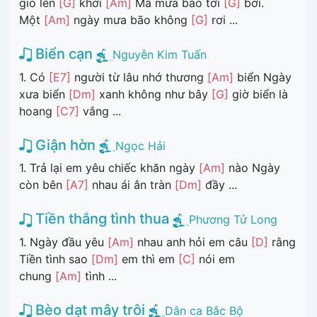
gió lên
[G]
khơi
[Am]
Mà mưa bão tơi
[G]
bời.
Một
[Am]
ngày mưa bão không
[G]
rơi ...
Biển cạn
Nguyễn Kim Tuấn
1. Có
[E7]
người từ lâu nhớ thương
[Am]
biển Ngày
xưa biển
[Dm]
xanh không như bây
[G]
giờ biển là
hoang
[C7]
vắng ...
Giận hờn
Ngọc Hải
1. Trả lại em yêu chiếc khăn ngày
[Am]
nào Ngày
còn bên
[A7]
nhau ái ân tràn
[Dm]
đầy ...
Tiền thắng tình thua
Phương Tử Long
1. Ngày đầu yêu
[Am]
nhau anh hỏi em câu
[D]
rằng
Tiền tình sao
[Dm]
em thì em
[C]
nói em
chung
[Am]
tình ...
Bèo dạt mây trôi
Dân ca Bắc Bộ