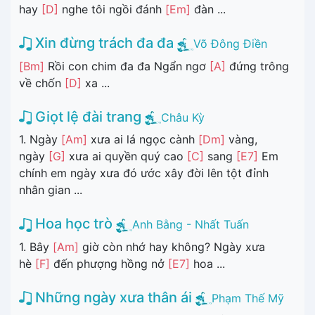
hay
[D]
nghe tôi ngồi đánh
[Em]
đàn ...
Xin đừng trách đa đa
Võ Đông Điền
[Bm]
Rồi con chim đa đa Ngẩn ngơ
[A]
đứng trông
về chốn
[D]
xa ...
Giọt lệ đài trang
Châu Kỳ
1. Ngày
[Am]
xưa ai lá ngọc cành
[Dm]
vàng,
ngày
[G]
xưa ai quyền quý cao
[C]
sang
[E7]
Em
chính em ngày xưa đó ước xây đời lên tột đỉnh
nhân gian ...
Hoa học trò
Anh Bằng - Nhất Tuấn
1. Bây
[Am]
giờ còn nhớ hay không? Ngày xưa
hè
[F]
đến phượng hồng nở
[E7]
hoa ...
Những ngày xưa thân ái
Phạm Thế Mỹ