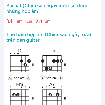
Bài hát (
Chim sáo ngày xưa
) sử dụng
những hợp âm
[D]
[F#m]
[Em]
[A7]
[Bm]
Thế bấm hợp âm (
Chim sáo ngày xưa
)
trên đàn
guitar
D
F#m
x
o
o
1
2
1
1
1
1
3
III
III
3
4
hợp âm
hợp âm
Em
A7
o
o
o
o
x
o
o
o
2
3
2
3
III
III