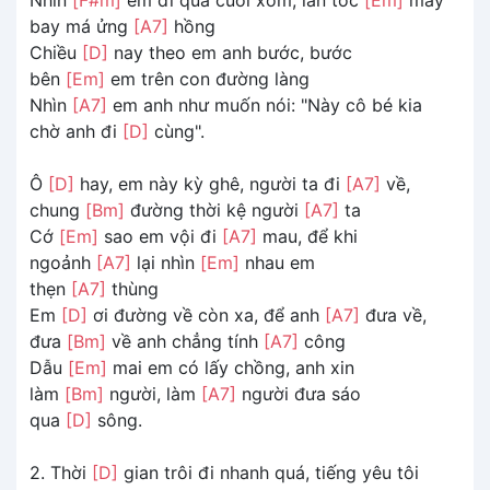
bay má ửng
[A7]
hồng
Chiều
[D]
nay theo em anh bước, bước
bên
[Em]
em trên con đường làng
Nhìn
[A7]
em anh như muốn nói: "Này cô bé kia
chờ anh đi
[D]
cùng".
Ô
[D]
hay, em này kỳ ghê, người ta đi
[A7]
về,
chung
[Bm]
đường thời kệ người
[A7]
ta
Cớ
[Em]
sao em vội đi
[A7]
mau, để khi
ngoảnh
[A7]
lại nhìn
[Em]
nhau em
thẹn
[A7]
thùng
Em
[D]
ơi đường về còn xa, để anh
[A7]
đưa về,
đưa
[Bm]
về anh chẳng tính
[A7]
công
Dẫu
[Em]
mai em có lấy chồng, anh xin
làm
[Bm]
người, làm
[A7]
người đưa sáo
qua
[D]
sông.
2. Thời
[D]
gian trôi đi nhanh quá, tiếng yêu tôi