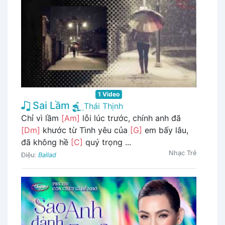
1 Video
Sai Lầm
Thái Thịnh
Chỉ vì lầm
[Am]
lỗi lúc trước, chính anh đã
[Dm]
khước từ Tình yêu của
[G]
em bấy lâu,
đã không hề
[C]
quý trọng ...
Nhạc Trẻ
Điệu:
Ballad