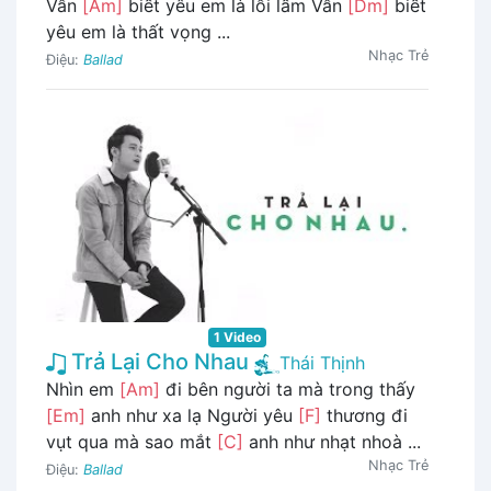
Vẫn
[Am]
biết yêu em là lỗi lầm Vẫn
[Dm]
biết
yêu em là thất vọng ...
Nhạc Trẻ
Điệu:
Ballad
1 Video
Trả Lại Cho Nhau
Thái Thịnh
Nhìn em
[Am]
đi bên người ta mà trong thấy
[Em]
anh như xa lạ Người yêu
[F]
thương đi
vụt qua mà sao mắt
[C]
anh như nhạt nhoà ...
Nhạc Trẻ
Điệu:
Ballad