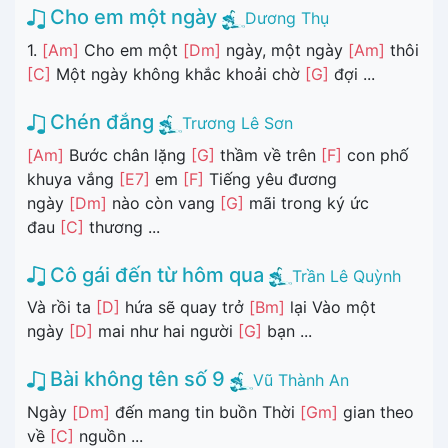
Cho em một ngày
Dương Thụ
1.
[Am]
Cho em một
[Dm]
ngày, một ngày
[Am]
thôi
[C]
Một ngày không khắc khoải chờ
[G]
đợi ...
Chén đắng
Trương Lê Sơn
[Am]
Bước chân lặng
[G]
thầm về trên
[F]
con phố
khuya vắng
[E7]
em
[F]
Tiếng yêu đương
ngày
[Dm]
nào còn vang
[G]
mãi trong ký ức
đau
[C]
thương ...
Cô gái đến từ hôm qua
Trần Lê Quỳnh
Và rồi ta
[D]
hứa sẽ quay trở
[Bm]
lại Vào một
ngày
[D]
mai như hai người
[G]
bạn ...
Bài không tên số 9
Vũ Thành An
Ngày
[Dm]
đến mang tin buồn Thời
[Gm]
gian theo
về
[C]
nguồn ...