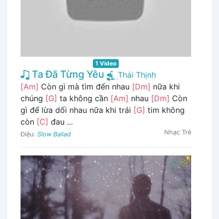
1 Video
Ta Đã Từng Yêu
Thái Thịnh
[Am]
Còn gì mà tìm đến nhau
[Dm]
nữa khi
chúng
[G]
ta không cần
[Am]
nhau
[Dm]
Còn
gì để lừa dối nhau nữa khi trái
[G]
tim không
còn
[C]
đau ...
Nhạc Trẻ
Điệu:
Slow Ballad