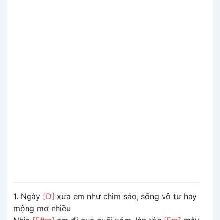
1. Ngày
[D]
xưa em như chim sáo, sống vô tư hay
mộng mơ nhiều
Nhìn
[F#m]
em đi qua cuối xóm, làn tóc
[Em]
mây