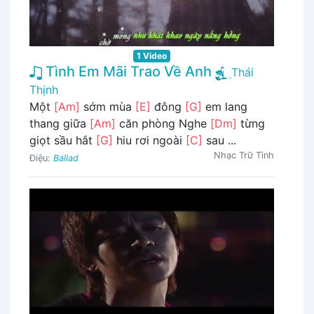
1 Video
Tình Em Mãi Trao Về Anh
Thái
Thịnh
Một
[Am]
sớm mùa
[E]
đông
[G]
em lang
thang giữa
[Am]
căn phòng Nghe
[Dm]
từng
giọt sầu hắt
[G]
hiu rơi ngoài
[C]
sau ...
Nhạc Trữ Tình
Điệu:
Ballad