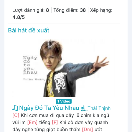
Lượt đánh giá:
8
| Tổng điểm:
38
| Xếp hạng:
4.8/5
Bài hát đề xuất
1 Video
Ngày Đó Ta Yêu Nhau
Thái Thịnh
[C]
Khi cơn mưa đi qua đây lũ chim kia ngủ
vùi im
[Em]
tiếng
[F]
Khi cô đơn vây quanh
đây nghe từng giọt buồn thấm
[Dm]
ướt