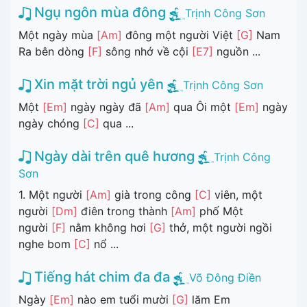
Ngụ ngôn mùa đông
Trịnh Công Sơn
Một ngày mùa
[Am]
đông một người Việt
[G]
Nam
Ra bên dòng
[F]
sông nhớ về cội
[E7]
nguồn ...
Xin mặt trời ngủ yên
Trịnh Công Sơn
Một
[Em]
ngày ngày đã
[Am]
qua Ôi một
[Em]
ngày
ngày chóng
[C]
qua ...
Ngày dài trên quê hương
Trịnh Công
Sơn
1. Một người
[Am]
già trong công
[C]
viên, một
người
[Dm]
điên trong thành
[Am]
phố Một
người
[F]
nằm không hơi
[G]
thở, một người ngồi
nghe bom
[C]
nổ ...
Tiếng hát chim đa đa
Võ Đông Điền
Ngày
[Em]
nào em tuổi mười
[G]
lăm Em