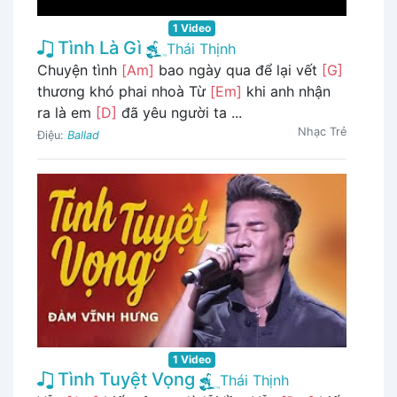
1 Video
Tình Là Gì
Thái Thịnh
Chuyện tình
[Am]
bao ngày qua để lại vết
[G]
thương khó phai nhoà Từ
[Em]
khi anh nhận
ra là em
[D]
đã yêu người ta ...
Nhạc Trẻ
Điệu:
Ballad
1 Video
Tình Tuyệt Vọng
Thái Thịnh