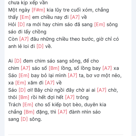
chưa kịp xếp vần
Một ngày
[F#m]
kia lũy tre cuối xóm, chẳng
thấy
[Em]
em chiều nay đi
[A7]
về
Hỏi
[D]
ra mới hay chim sáo đã sang
[Em]
sông
sáo đi lấy chồng
Còn
[A7]
đâu những chiều theo bước, giờ chỉ có
anh lẻ loi đi
[D]
về.
Ai
[D]
đem chim sáo sang sông, để cho
chim
[A7]
sáo sổ
[Bm]
lồng, sổ lồng bay
[A7]
xa
Sáo
[Em]
bay bỏ lại mình
[A7]
ta, bơ vơ một nẻo,
xa
[Em]
xăm đi
[A7]
về
Sáo
[D]
ơi! Bây chừ ngồi đây chờ ai ai
[A7]
chờ,
thôi
[Bm]
rồi hết đợi hết
[A7]
trông
Trách
[Em]
cho số kiếp bọt bèo, duyên kia
chẳng
[Bm]
đặng, thì
[A7]
đành nhìn sáo
sang
[D]
sông.