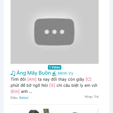
1 Video
Áng Mây Buồn
Minh Vy
Tình đôi
[Am]
ta nay đổi thay còn giây
[C]
phút để bỡ ngỡ Nói
[G]
chi câu biệt ly em với
[Em]
anh ...
Nhạc Trẻ
Điệu:
Ballad