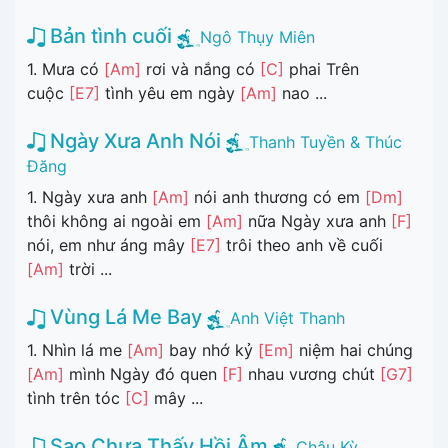
Bản tình cuối
Ngô Thụy Miên
1. Mưa có
[Am]
rơi và nắng có
[C]
phai Trên
cuộc
[E7]
tình yêu em ngày
[Am]
nao ...
Ngày Xưa Anh Nói
Thanh Tuyền & Thúc
Đăng
1. Ngày xưa anh
[Am]
nói anh thương có em
[Dm]
thôi không ai ngoài em
[Am]
nữa Ngày xưa anh
[F]
nói, em như áng mây
[E7]
trôi theo anh về cuối
[Am]
trời ...
Vùng Lá Me Bay
Anh Việt Thanh
1. Nhìn lá me
[Am]
bay nhớ kỷ
[Em]
niệm hai chúng
[Am]
mình Ngày đó quen
[F]
nhau vương chút
[G7]
tình trên tóc
[C]
mây ...
Sao Chưa Thấy Hồi Âm
Châu Kỳ