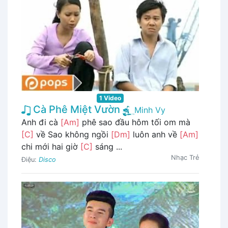
1 Video
Cà Phê Miệt Vườn
Minh Vy
Anh đi cà
[Am]
phê sao đầu hôm tối om mà
[C]
về Sao không ngồi
[Dm]
luôn anh về
[Am]
chi mới hai giờ
[C]
sáng ...
Nhạc Trẻ
Điệu:
Disco