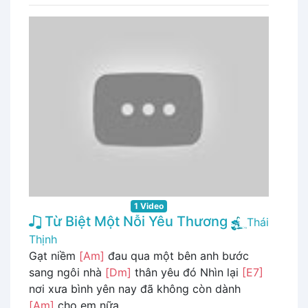
1 Video
Từ Biệt Một Nỗi Yêu Thương
Thái
Thịnh
Gạt niềm
[Am]
đau qua một bên anh bước
sang ngôi nhà
[Dm]
thân yêu đó Nhìn lại
[E7]
nơi xưa bình yên nay đã không còn dành
[Am]
cho em nữa ...