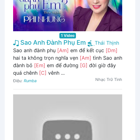
1 Video
Sao Anh Đành Phụ Em
Thái Thịnh
Sao anh đành phụ
[Am]
em để kết cục
[Dm]
hai ta không trọn nghĩa vẹn
[Am]
tình Sao anh
đành bỏ
[Em]
em để đường
[G]
đời giờ đây
quá chênh
[C]
vênh ...
Nhạc Trữ Tình
Điệu:
Rumba