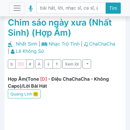
Tìm
Chim sáo ngày xưa (Nhất
Sinh) (Hợp Âm)
Nhất Sinh
|
Nhạc Trữ Tình
|
ChaChaCha
|
Lê Không Sứ
b
[D]
#
A
⇓
⇑
Xem lời
Hợp Âm(Tone
[D]
- Điệu ChaChaCha - Không
Capo)/Lời Bài Hát
Quang Linh
D