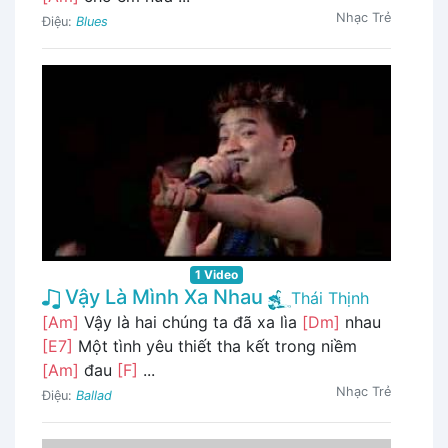
Nhạc Trẻ
Điệu:
Blues
1 Video
Vậy Là Mình Xa Nhau
Thái Thịnh
[Am]
Vậy là hai chúng ta đã xa lìa
[Dm]
nhau
[E7]
Một tình yêu thiết tha kết trong niềm
[Am]
đau
[F]
...
Nhạc Trẻ
Điệu:
Ballad