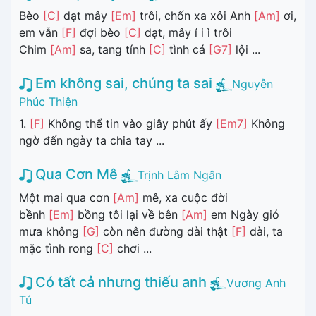
Bèo
[C]
dạt mây
[Em]
trôi, chốn xa xôi Anh
[Am]
ơi,
em vẫn
[F]
đợi bèo
[C]
dạt, mây í i ì trôi
Chim
[Am]
sa, tang tính
[C]
tình cá
[G7]
lội ...
Em không sai, chúng ta sai
Nguyễn
Phúc Thiện
1.
[F]
Không thể tin vào giây phút ấy
[Em7]
Không
ngờ đến ngày ta chia tay ...
Qua Cơn Mê
Trịnh Lâm Ngân
Một mai qua cơn
[Am]
mê, xa cuộc đời
bềnh
[Em]
bồng tôi lại về bên
[Am]
em Ngày gió
mưa không
[G]
còn nên đường dài thật
[F]
dài, ta
mặc tình rong
[C]
chơi ...
Có tất cả nhưng thiếu anh
Vương Anh
Tú