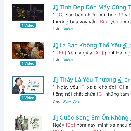
Tình Đẹp Đến Mấy Cũng 
1.
[G]
Sau bao nhiêu mối tình đổ v
thương bủa vây vẫn
[Bm]
yêu em rất
1 Video
Điệu:
Ballad
Là Bạn Không Thể Yêu
1.
[Eb]
Yêu là giây
[Ab]
phút Hai n
Điệu:
Ballad
1 Video
Thấy Là Yêu Thương
On
1. Ngày yêu
[F]
xa ai chờ đợi
[C]
ai
tiếng nói chất chứa
[C]
những tâm 
1 Video
Điệu:
Slow Surf
Cuộc Sống Em Ổn Không
Ngày
[Bb]
hôm nay, mình xa nhau