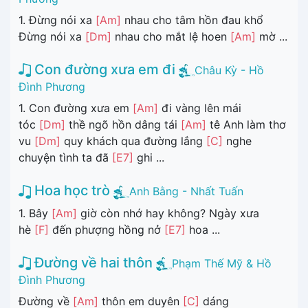
1. Đừng nói xa
[Am]
nhau cho tâm hồn đau khổ
Đừng nói xa
[Dm]
nhau cho mắt lệ hoen
[Am]
mờ ...
Con đường xưa em đi
Châu Kỳ - Hồ
Đình Phương
1. Con đường xưa em
[Am]
đi vàng lên mái
tóc
[Dm]
thề ngõ hồn dâng tái
[Am]
tê Anh làm thơ
vu
[Dm]
quy khách qua đường lắng
[C]
nghe
chuyện tình ta đã
[E7]
ghi ...
Hoa học trò
Anh Bằng - Nhất Tuấn
1. Bây
[Am]
giờ còn nhớ hay không? Ngày xưa
hè
[F]
đến phượng hồng nở
[E7]
hoa ...
Đường về hai thôn
Phạm Thế Mỹ & Hồ
Đình Phương
Đường về
[Am]
thôn em duyên
[C]
dáng