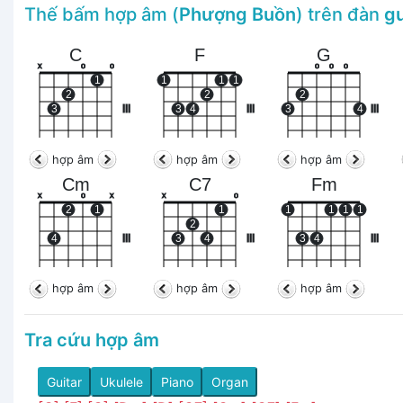
Thế bấm hợp âm (
Phượng Buồn
) trên đàn
gu
C
F
G
x
o
o
o
o
o
1
1
1
1
2
2
2
3
III
3
4
III
3
4
III
hợp âm
hợp âm
hợp âm
Cm
C7
Fm
x
o
x
x
o
2
1
1
1
1
1
1
2
4
III
3
4
III
3
4
III
hợp âm
hợp âm
hợp âm
Tra cứu hợp âm
Guitar
Ukulele
Piano
Organ