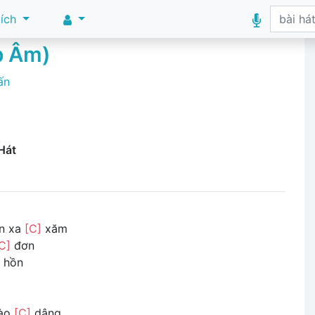
 ích
p Âm)
ấn
Hát
n xa
[C]
xăm
C]
đơn
hồn
rào
[C]
dâng