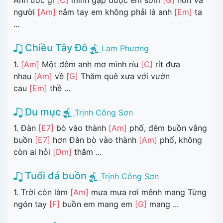
Anh ước gì
[C]
mình gặp được em sớm
[G]
hơn Và
người
[Am]
nắm tay em không phải là anh
[Em]
ta
...
Chiều Tây Đô
Lam Phương
1.
[Am]
Một đêm anh mơ mình ríu
[C]
rít đưa
nhau
[Am]
về
[G]
Thăm quê xưa với vườn
cau
[Em]
thề ...
Du mục
Trịnh Công Sơn
1. Đàn
[E7]
bò vào thành
[Am]
phố, đêm buồn vắng
buồn
[E7]
hơn Đàn bò vào thành
[Am]
phố, không
còn ai hỏi
[Dm]
thăm ...
Tuổi đá buồn
Trịnh Công Sơn
1. Trời còn làm
[Am]
mưa mưa rơi mênh mang Từng
ngón tay
[F]
buồn em mang em
[G]
mang ...