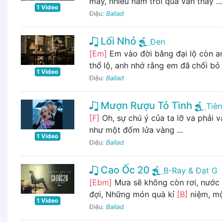
mây, nhiều năm trôi qua vẫn thấy ...
1 Video
Điệu:
Ballad
Lối Nhỏ
Đen
[Em]
Em vào đời bằng đại lộ còn a
thổ lộ, anh nhớ rằng em đã chối bỏ .
1 Video
Điệu:
Ballad
Mượn Rượu Tỏ Tình
Tiê
[F]
Oh, sự chú ý của ta lỡ va phải
như một đốm lửa vàng ...
1 Video
Điệu:
Ballad
Cao Ốc 20
B-Ray & Đạt G
[Ebm]
Mưa sẽ không còn rơi, nước
đợi, Những món quà kỉ
[B]
niệm, mộ
1 Video
Điệu:
Ballad