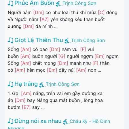
Phúc Âm Buồn
Trịnh Công Sơn
Người nằm
[Dm]
co như loài thú khi mùa
[C]
đông
về Người nằm
[A7]
yên không kêu than buốt
xương
[Dm]
da mình ...
Giọt Lệ Thiên Thu
Trịnh Công Sơn
Sống
[Am]
có bao
[Dm]
năm vui
[F]
vui
buồn
[Am]
buồn người
[G]
người ngợm
[Em]
ngợm
Sống
[Am]
chết mong
[Dm]
manh như
[F]
thân
cỏ
[Am]
hèn mọc
[Em]
đầy núi
[Am]
non ...
Hạ trắng
Trịnh Công Sơn
1. Gọi
[Am]
nắng, trên vai em gầy đường xa
áo
[Dm]
bay Nắng qua mắt buồn , lòng hoa
bướm
[E7]
say ...
Đừng nói xa nhau
Châu Kỳ - Hồ Đình
Phương