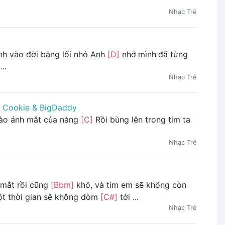
Nhạc Trẻ
nh vào đời bằng lối nhỏ Anh
[D]
nhớ mình đã từng
..
Nhạc Trẻ
n Cookie & BigDaddy
 vào ánh mắt của nàng
[C]
Rồi bùng lên trong tim ta
Nhạc Trẻ
 mắt rồi cũng
[Bbm]
khô, và tim em sẽ không còn
t thời gian sẽ không dòm
[C#]
tới ...
Nhạc Trẻ