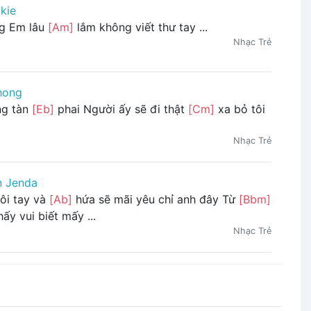
kie
g Em lâu
[Am]
lắm không viết thư tay ...
Nhạc Trẻ
hong
ng tàn
[Eb]
phai Người ấy sẽ đi thật
[Cm]
xa bỏ tôi
Nhạc Trẻ
 Jenda
ôi tay và
[Ab]
hứa sẽ mãi yêu chỉ anh đây Từ
[Bbm]
ấy vui biết mấy ...
Nhạc Trẻ