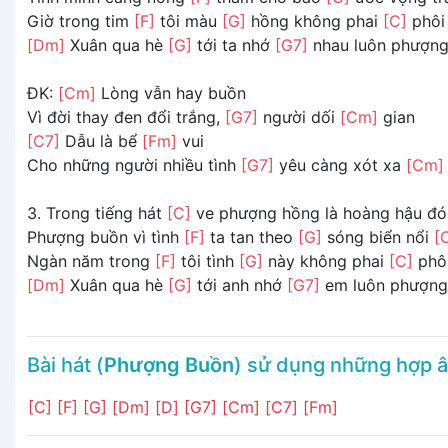
Giờ trong tim
[F]
tôi màu
[G]
hồng không phai
[C]
phôi
[Dm]
Xuân qua hè
[G]
tới ta nhớ
[G7]
nhau luôn phượn
ĐK:
[Cm]
Lòng vẫn hay buồn
Vì đời thay đen đổi trắng,
[G7]
người dối
[Cm]
gian
[C7]
Dẫu là bể
[Fm]
vui
Cho những người nhiều tình
[G7]
yêu càng xót xa
[Cm]
3. Trong tiếng hát
[C]
ve phượng hồng là hoàng hậu đó
Phượng buồn vì tình
[F]
ta tan theo
[G]
sóng biển nổi
[
Ngàn năm trong
[F]
tôi tình
[G]
này không phai
[C]
phô
[Dm]
Xuân qua hè
[G]
tới anh nhớ
[G7]
em luôn phượn
Bài hát (
Phượng Buồn
) sử dụng những hợp 
[C]
[F]
[G]
[Dm]
[D]
[G7]
[Cm]
[C7]
[Fm]