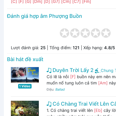
[C]
[F]
[G]
[Dm]
[D]
[G7]
[Cm]
[C7]
[Fm]
Đánh giá hợp âm Phượng Buồn
Lượt đánh giá:
25
| Tổng điểm:
121
| Xếp hạng:
4.8/5
Bài hát đề xuất
Duyên Trời Lấy 2
Chung 
Có lẽ là nỗi
[F]
buồn này em nên m
muốn nổ tung luôn cả tim
[Am]
này 
1 Video
Điệu:
Ballad
Có Chàng Trai Viết Lên C
1. Có chàng trai viết lên
[Eb]
cây lờ