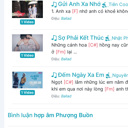
Gửi Anh Xa Nhớ
Tiên Coo
1. Anh xa
[F]
nhớ anh có khoẻ khôn
Điệu:
Ballad
1 Video
Sợ Phải Kết Thúc
Nhật P
Những cánh hoa
[C#]
hồng nay cũ
ở
[Fm]
lại ...
1 Video
Điệu:
Ballad
Đếm Ngày Xa Em
Nguyên
Ngọt
[C#]
lắm những lúc em nắm đ
khi em qua nơi này lòng
[Fm]
anh th
1 Video
Điệu:
Ballad
Bình luận
hợp âm Phượng Buồn