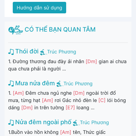
Hướng dẫn sử dụng
CÓ THỂ BẠN QUAN TÂM
Thói đời
Trúc Phương
1. Đường thương đau đày ải nhân
[Dm]
gian ai chưa
qua chưa phải là người ...
Mưa nửa đêm
Trúc Phương
1.
[Am]
Đêm chưa ngủ nghe
[Dm]
ngoài trời đổ
mưa, từng hạt
[Am]
rơi Gác nhỏ đèn le
[C]
lói bóng
dáng
[Dm]
in trên tường
[E7]
loang ...
Nửa đêm ngoài phố
Trúc Phương
1.Buồn vào hồn không
[Am]
tên, Thức giấc