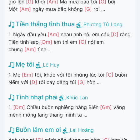
gió lên
[G]
khơi
[Am]
Mà mưa bão tơi
[G]
bời.
Một
[Am]
ngày mưa bão không
[G]
rơi ...
Tiền thắng tình thua
Phương Tử Long
1. Ngày đầu yêu
[Am]
nhau anh hỏi em câu
[D]
rằng
Tiền tình sao
[Dm]
em thì em
[C]
nói em
chung
[Am]
tình ...
Mẹ tôi
Lê Huy
1. Mẹ
[Em]
tôi, khóc với tôi những lúc tôi
[C]
buồn
Nếm với
[D]
tôi cay đắng tủi
[G]
hờn ...
Tình nhạt phai
Khúc Lan
1.
[Dm]
Chiều buồn nghiêng nắng Biển
[Gm]
vắng
mênh mông lang thang mình ta ...
Buồn lắm em ơi
Lai Hoàng