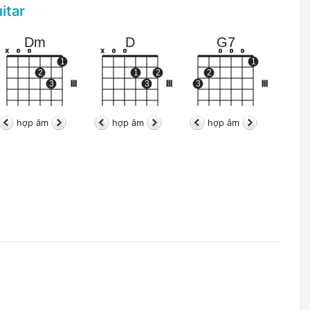
itar
Dm
D
G7
x
o
o
x
o
o
o
o
o
1
1
2
1
2
2
3
III
3
III
3
III
hợp âm
hợp âm
hợp âm