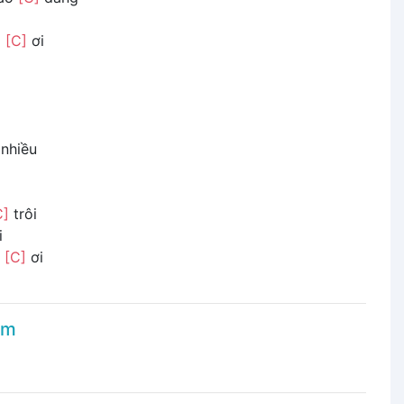
g
[C]
ơi
nhiều
C]
trôi
i
g
[C]
ơi
âm