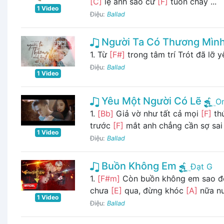
[C]
lệ anh sao cứ
[F]
tuôn chảy ...
1 Video
Điệu:
Ballad
Người Ta Có Thương Mìn
1. Từ
[F#]
trong tâm trí Trót đã lỡ 
Điệu:
Ballad
1 Video
Yêu Một Người Có Lẽ
O
1.
[Bb]
Giả vờ như tất cả mọi
[F]
thứ
trước
[F]
mắt anh chẳng cần sợ sai [
1 Video
Điệu:
Ballad
Buồn Không Em
Đạt G
1.
[F#m]
Còn buồn không em sao 
chưa
[E]
qua, đừng khóc
[A]
nữa nư
1 Video
Điệu:
Ballad