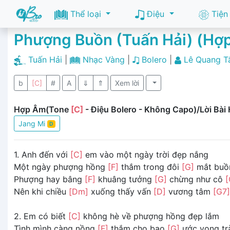
Thể loại
Điệu
Tiện
Phượng Buồn (Tuấn Hải) (Hợ
Tuấn Hải
|
Nhạc Vàng
|
Bolero
|
Lê Quang T
b
[C]
#
A
⇓
⇑
Xem lời
Hợp Âm(Tone
[C]
- Điệu Bolero - Không Capo)/Lời Bài 
Jang Mi
D
1. Anh đến với
[C]
em vào một ngày trời đẹp nắng
Một ngày phượng hồng
[F]
thắm trong đôi
[G]
mắt buồ
Phượng hay bâng
[F]
khuâng tưởng
[G]
chừng như cô
[
Nên khi chiều
[Dm]
xuống thấy vấn
[D]
vương tâm
[G7]
2. Em có biết
[C]
không hè về phượng hồng đẹp lắm
Tình mình càng nồng
[F]
thắm cho bao
[G]
ước vọng t