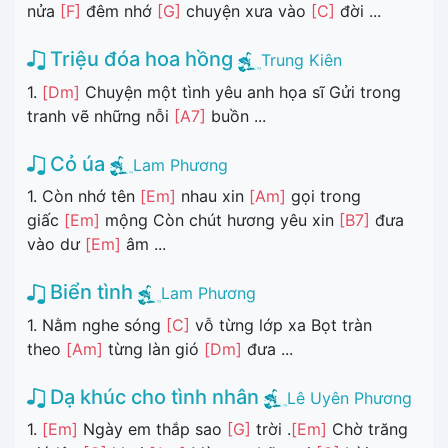
nửa
[F]
đêm nhớ
[G]
chuyện xưa vào
[C]
đời ...
Triệu đóa hoa hồng
Trung Kiên
1.
[Dm]
Chuyện một tình yêu anh họa sĩ Gửi trong
tranh vẽ những nỗi
[A7]
buồn ...
Cỏ úa
Lam Phương
1. Còn nhớ tên
[Em]
nhau xin
[Am]
gọi trong
giấc
[Em]
mộng Còn chút hương yêu xin
[B7]
đưa
vào dư
[Em]
âm ...
Biển tình
Lam Phương
1. Nằm nghe sóng
[C]
vỗ từng lớp xa Bọt tràn
theo
[Am]
từng làn gió
[Dm]
đưa ...
Dạ khúc cho tình nhân
Lê Uyên Phương
1.
[Em]
Ngày em thắp sao
[G]
trời .
[Em]
Chờ trăng