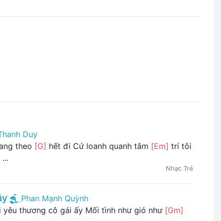
Thanh Duy
ang theo
[G]
hết đi Cứ loanh quanh tâm
[Em]
trí tôi
...
Nhạc Trẻ
ây
Phan Mạnh Quỳnh
i yêu thương cô gái ấy Mối tình như gió như
[Gm]