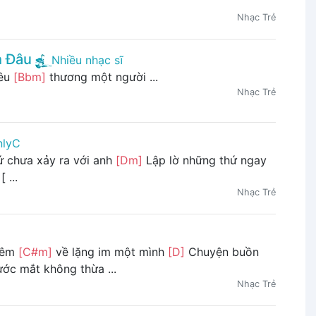
Nhạc Trẻ
h Đâu
Nhiều nhạc sĩ
yêu
[Bbm]
thương một người ...
Nhạc Trẻ
nlyC
 chưa xảy ra với anh
[Dm]
Lập lờ những thứ ngay
 ...
Nhạc Trẻ
đêm
[C#m]
về lặng im một mình
[D]
Chuyện buồn
ớc mắt không thừa ...
Nhạc Trẻ