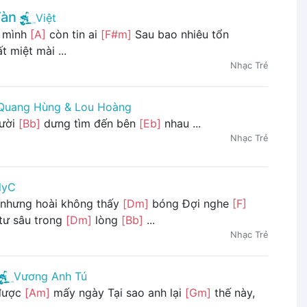
Tàn
Việt
ỡ mình
[A]
còn tin ai
[F#m]
Sau bao nhiêu tổn
 miệt mài ...
Nhạc Trẻ
Quang Hùng & Lou Hoàng
gười
[Bb]
dưng tìm đến bên
[Eb]
nhau ...
Nhạc Trẻ
lyC
 nhưng hoài không thấy
[Dm]
bóng Đợi nghe
[F]
tư sâu trong
[Dm]
lòng
[Bb]
...
Nhạc Trẻ
Vương Anh Tú
 được
[Am]
mấy ngày Tại sao anh lại
[Gm]
thế này,