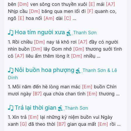
bên
[Dm]
ven sông con thuyền xuôi
[E]
mái
[A7]
Nhịp cầu
[Dm]
băng qua men lối đi
[F]
quanh co,
ngõ
[E]
hoa nối
[Am]
dài
[C]
...
Hoa tím người xưa
Thanh Sơn
1. Rồi chiều
[Dm]
nay lá khô rơi
[A7]
đầy có người
nhìn buồn
[Dm]
lây Gom nhớ
[Gm]
thương sưởi tình
cô
[A7]
liêu ấm thêm lòng ít
[Dm]
nhiềụ ...
Nỗi buồn hoa phượng
Thanh Sơn & Lê
Dinh
1. Mỗi năm đến hè lòng man mác
[Em]
buồn Chín
mươi ngày
[B7]
qua chứa chan tình
[Em]
thương ...
Trả lại thời gian
Thanh Sơn
1. Xin trả
[Em]
lại những kỷ niệm buồn vui Ngày
xanh
[G]
đã theo thời
[B7]
gian qua mất
[Em]
rồi ...