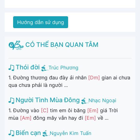
Hướng dẫn sử dụng
CÓ THỂ BẠN QUAN TÂM
Thói đời
Trúc Phương
1. Đường thương đau đày ải nhân
[Dm]
gian ai chưa
qua chưa phải là người ...
Người Tình Mùa Đông
Nhạc Ngoại
1. Đường vào
[C]
tim em ôi băng
[Em]
giá Trời
mùa
[Am]
đông mây vẫn hay đi
[Em]
về ...
Biển cạn
Nguyễn Kim Tuấn