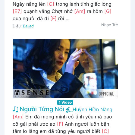
Ngày nắng lên
[C]
trong lành tỉnh giấc lòng
[E7]
quạnh vắng Chợt nhớ
[Am]
ra hôm
[G]
qua người đã đi
[F]
rồi ...
Nhạc Trẻ
Điệu:
Ballad
1 Video
Người Từng Nói
Huỳnh Hiền Năng
[Am]
Em đã mong mình có tình yêu mà bao
cô gái phải ước ao
[F]
Anh người luôn bận
tâm lo lắng em đã từng yêu người biết
[C]