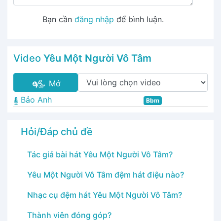
Bạn cần
đăng nhập
để bình luận.
Video
Yêu Một Người Vô Tâm
Mở
Bảo Anh
Bbm
Hỏi/Đáp chủ đề
Tác giả bài hát Yêu Một Người Vô Tâm?
Yêu Một Người Vô Tâm đệm hát điệu nào?
Nhạc cụ đệm hát Yêu Một Người Vô Tâm?
Thành viên đóng góp?