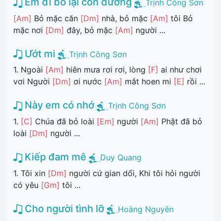
Em đi bỏ lại con đường
Trịnh Công Sơn
[Am]
Bỏ mặc căn
[Dm]
nhà, bỏ mặc
[Am]
tôi Bỏ
mặc nơi
[Dm]
đây, bỏ mặc
[Am]
người ...
Ướt mi
Trịnh Công Sơn
1. Ngoài
[Am]
hiên mưa rơi rơi, lòng
[F]
ai như chơi
vơi Người
[Dm]
ơi nước
[Am]
mắt hoen mi
[E]
rồi ...
Này em có nhớ
Trịnh Công Sơn
1.
[C]
Chúa đã bỏ loài
[Em]
người
[Am]
Phật đã bỏ
loài
[Dm]
người ...
Kiếp đam mê
Duy Quang
1. Tôi xin
[Dm]
người cứ gian dối, Khi tôi hỏi người
có yêu
[Gm]
tôi ...
Cho người tình lỡ
Hoàng Nguyên