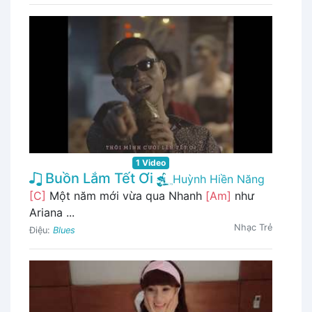
1 Video
Buồn Lắm Tết Ơi
Huỳnh Hiền Năng
[C]
Một năm mới vừa qua Nhanh
[Am]
như
Ariana ...
Nhạc Trẻ
Điệu:
Blues