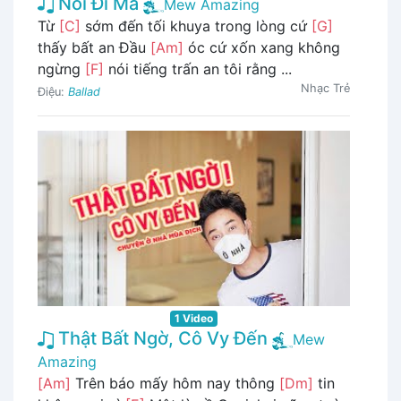
Nói Đi Mà
Mew Amazing
Từ
[C]
sớm đến tối khuya trong lòng cứ
[G]
thấy bất an Đầu
[Am]
óc cứ xốn xang không
ngừng
[F]
nói tiếng trấn an tôi rằng ...
Nhạc Trẻ
Điệu:
Ballad
1 Video
Thật Bất Ngờ, Cô Vy Đến
Mew
Amazing
[Am]
Trên báo mấy hôm nay thông
[Dm]
tin