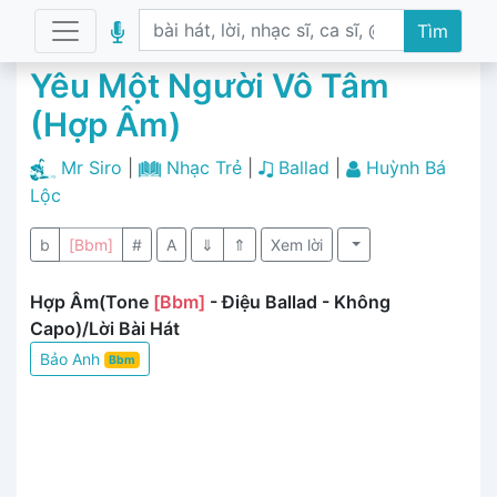
Tìm
Yêu Một Người Vô Tâm
(Hợp Âm)
Mr Siro
|
Nhạc Trẻ
|
Ballad
|
Huỳnh Bá
Lộc
b
[Bbm]
#
A
⇓
⇑
Xem lời
Hợp Âm(Tone
[Bbm]
- Điệu Ballad - Không
Capo)/Lời Bài Hát
Bảo Anh
Bbm