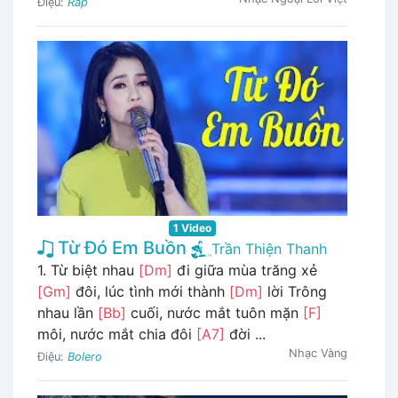
Điệu:
Rap
1 Video
Từ Đó Em Buồn
Trần Thiện Thanh
1. Từ biệt nhau
[Dm]
đi giữa mùa trăng xẻ
[Gm]
đôi, lúc tình mới thành
[Dm]
lời Trông
nhau lần
[Bb]
cuối, nước mắt tuôn mặn
[F]
môi, nước mắt chia đôi
[A7]
đời ...
Nhạc Vàng
Điệu:
Bolero