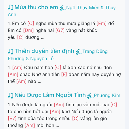
Mùa thu cho em
Ngô Thụy Miên & Thụy
Anh
1. Em có
[C]
nghe mùa thu mưa giăng lá
[Em]
đổ
Em có
[Dm]
nghe nai
[G7]
vàng hát khúc
yêu
[C]
đương ...
Thiên duyên tiền định
Trang Dũng
Phương & Nguyên Lễ
1.
[Am]
Đầu năm hoa
[C]
lá xôn xao nở như đón
[Am]
chào Nhờ anh tiên
[F]
đoán năm nay duyên nợ
thế
[Am]
nào ...
Nếu Được Làm Người Tình
Phương Kim
1. Nếu được là người
[Am]
tình lạc vào mắt nai
[C]
tơ cho hồn bớt dại
[Am]
khờ Nếu được là người
[E7]
tình đùa tóc trong chiều
[C]
vắng làn gió
thoáng
[Am]
môi hôn ...