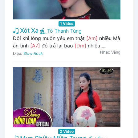
1 Video
Xót Xa
Tô Thanh Tùng
Đôi khi lòng muốn yêu em thật
[Am]
nhiều Mà
ân tình
[A7]
đó trả lại bao
[Dm]
nhiêu ...
Nhạc Vàng
Điệu:
Slow Rock
2 Video