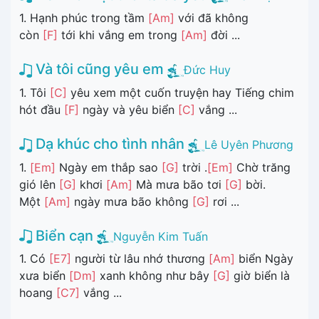
1. Hạnh phúc trong tầm
[Am]
với đã không
còn
[F]
tới khi vắng em trong
[Am]
đời ...
Và tôi cũng yêu em
Đức Huy
1. Tôi
[C]
yêu xem một cuốn truyện hay Tiếng chim
hót đầu
[F]
ngày và yêu biển
[C]
vắng ...
Dạ khúc cho tình nhân
Lê Uyên Phương
1.
[Em]
Ngày em thắp sao
[G]
trời .
[Em]
Chờ trăng
gió lên
[G]
khơi
[Am]
Mà mưa bão tơi
[G]
bời.
Một
[Am]
ngày mưa bão không
[G]
rơi ...
Biển cạn
Nguyễn Kim Tuấn
1. Có
[E7]
người từ lâu nhớ thương
[Am]
biển Ngày
xưa biển
[Dm]
xanh không như bây
[G]
giờ biển là
hoang
[C7]
vắng ...