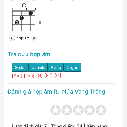
C
x
o
o
1
2
3
III
hợp âm
Tra cứu hợp âm
Guitar
Ukulele
Piano
Organ
[Am]
[Dm]
[G]
[E7]
[C]
Đánh giá hợp âm Ru Nửa Vầng Trăng
Lượt đánh giá:
7
| Tổng điểm:
34
| Xếp hạng: