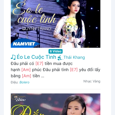
6 Video
Éo Le Cuộc Tình
Thái Khang
Đâu phải có
[E7]
tiền mua được
hạnh
[Am]
phúc Đâu phải tình
[E7]
yêu đổi lấy
bằng
[Am]
tiền ...
Nhạc Vàng
Điệu:
Bolero