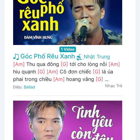
1 Video
Góc Phố Rêu Xanh
Nhật Trung
[Am]
Thu qua đông
[G]
tới cho lòng nỗi
[Am]
hiu quạnh
[G]
[Am]
Cô đơn chiếc
[G]
lá úa
phai trong chiều
[Am]
hoang vắng
[G]
...
Nhạc Trẻ
Điệu:
Ballad