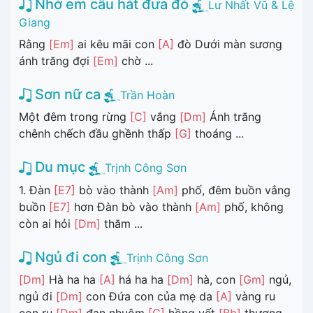
Nhớ em câu hát đưa đò
Lư Nhất Vũ & Lệ
Giang
Rằng
[Em]
ai kêu mãi con
[A]
đò Dưới màn sương
ánh trăng đợi
[Em]
chờ ...
Sơn nữ ca
Trần Hoàn
Một đêm trong rừng
[C]
vắng
[Dm]
Ánh trăng
chênh chếch đầu ghềnh thấp
[G]
thoáng ...
Du mục
Trịnh Công Sơn
1. Đàn
[E7]
bò vào thành
[Am]
phố, đêm buồn vắng
buồn
[E7]
hơn Đàn bò vào thành
[Am]
phố, không
còn ai hỏi
[Dm]
thăm ...
Ngủ đi con
Trịnh Công Sơn
[Dm]
Hà ha ha
[A]
há ha ha
[Dm]
hà, con
[Gm]
ngủ,
ngủ đi
[Dm]
con Đứa con của mẹ da
[A]
vàng ru