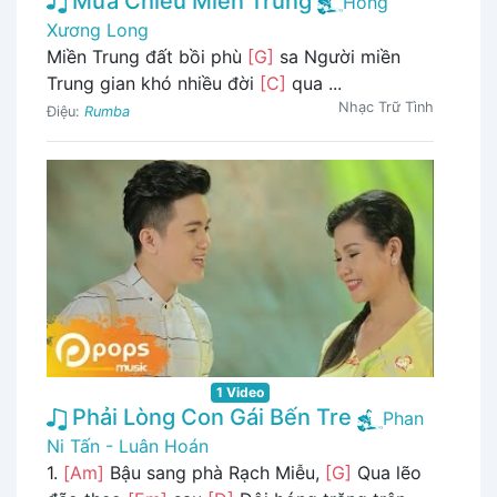
Mưa Chiều Miền Trung
Hồng
Xương Long
Miền Trung đất bồi phù
[G]
sa Người miền
Trung gian khó nhiều đời
[C]
qua ...
Nhạc Trữ Tình
Điệu:
Rumba
1 Video
Phải Lòng Con Gái Bến Tre
Phan
Ni Tấn - Luân Hoán
1.
[Am]
Bậu sang phà Rạch Miễu,
[G]
Qua lẽo