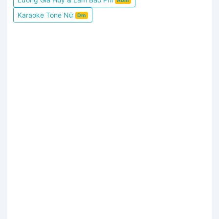
Abm
Karaoke Tone Nữ
Dm