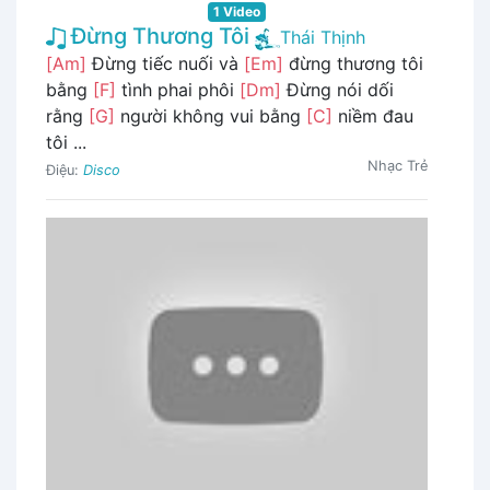
1 Video
Đừng Thương Tôi
Thái Thịnh
[Am]
Đừng tiếc nuối và
[Em]
đừng thương tôi
bằng
[F]
tình phai phôi
[Dm]
Đừng nói dối
rằng
[G]
người không vui bằng
[C]
niềm đau
tôi ...
Nhạc Trẻ
Điệu:
Disco