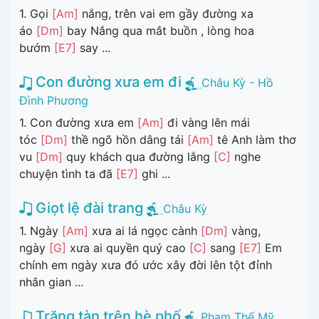
1. Gọi
[Am]
nắng, trên vai em gầy đường xa
áo
[Dm]
bay Nắng qua mắt buồn , lòng hoa
bướm
[E7]
say ...
Con đường xưa em đi
Châu Kỳ - Hồ
Đình Phương
1. Con đường xưa em
[Am]
đi vàng lên mái
tóc
[Dm]
thề ngõ hồn dâng tái
[Am]
tê Anh làm thơ
vu
[Dm]
quy khách qua đường lắng
[C]
nghe
chuyện tình ta đã
[E7]
ghi ...
Giọt lệ đài trang
Châu Kỳ
1. Ngày
[Am]
xưa ai lá ngọc cành
[Dm]
vàng,
ngày
[G]
xưa ai quyền quý cao
[C]
sang
[E7]
Em
chính em ngày xưa đó ước xây đời lên tột đỉnh
nhân gian ...
Trăng tàn trên hè phố
Phạm Thế Mỹ