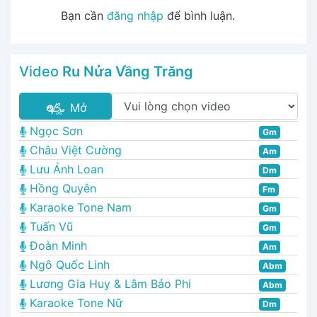
Bạn cần
đăng nhập
để bình luận.
Video
Ru Nửa Vầng Trăng
Mở
Ngọc Sơn
Gm
Châu Việt Cường
Am
Lưu Ánh Loan
Dm
Hồng Quyên
Fm
Karaoke Tone Nam
Gm
Tuấn Vũ
Gm
Đoàn Minh
Am
Ngô Quốc Linh
Abm
Lương Gia Huy & Lâm Bảo Phi
Abm
Karaoke Tone Nữ
Dm