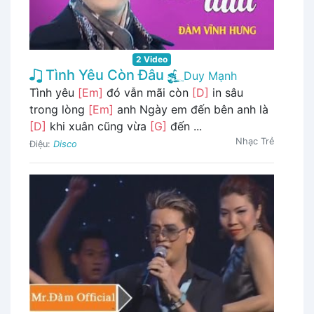
2 Video
Tình Yêu Còn Đâu
Duy Mạnh
Tình yêu
[Em]
đó vẫn mãi còn
[D]
in sâu
trong lòng
[Em]
anh Ngày em đến bên anh là
[D]
khi xuân cũng vừa
[G]
đến ...
Nhạc Trẻ
Điệu:
Disco