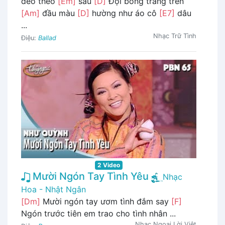
đẽo theo
[Em]
sau
[D]
Đội bóng trăng trên
[Am]
đầu màu
[D]
hường như áo cô
[E7]
dâu
...
Nhạc Trữ Tình
Điệu:
Ballad
2 Video
Mười Ngón Tay Tình Yêu
Nhạc
Hoa - Nhật Ngân
[Dm]
Mười ngón tay ươm tình đắm say
[F]
Ngón trước tiên em trao cho tình nhân ...
Nhạc Ngoại Lời Việt