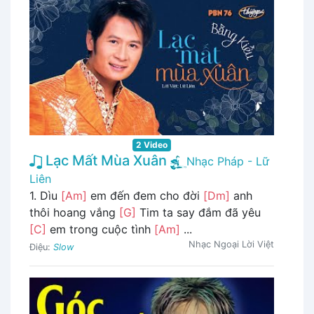
2 Video
Lạc Mất Mùa Xuân
Nhạc Pháp - Lữ
Liên
1. Dìu
[Am]
em đến đem cho đời
[Dm]
anh
thôi hoang vắng
[G]
Tim ta say đắm đã yêu
[C]
em trong cuộc tình
[Am]
...
Nhạc Ngoại Lời Việt
Điệu:
Slow