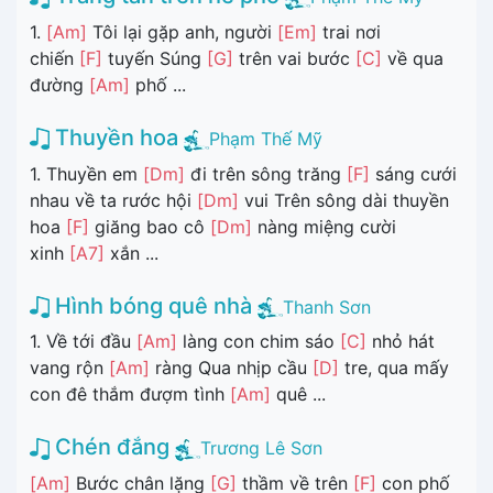
1.
[Am]
Tôi lại gặp anh, người
[Em]
trai nơi
chiến
[F]
tuyến Súng
[G]
trên vai bước
[C]
về qua
đường
[Am]
phố ...
Thuyền hoa
Phạm Thế Mỹ
1. Thuyền em
[Dm]
đi trên sông trăng
[F]
sáng cưới
nhau về ta rước hội
[Dm]
vui Trên sông dài thuyền
hoa
[F]
giăng bao cô
[Dm]
nàng miệng cười
xinh
[A7]
xắn ...
Hình bóng quê nhà
Thanh Sơn
1. Về tới đầu
[Am]
làng con chim sáo
[C]
nhỏ hát
vang rộn
[Am]
ràng Qua nhịp cầu
[D]
tre, qua mấy
con đê thắm đượm tình
[Am]
quê ...
Chén đắng
Trương Lê Sơn
[Am]
Bước chân lặng
[G]
thầm về trên
[F]
con phố