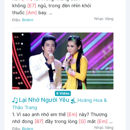
không
[E7]
ngủ, trong đèn nhìn khói
thuốc
[Am]
bay. ...
Nhạc Vàng
Điệu:
Bolero
6 Video
Lại Nhớ Người Yêu
Hoàng Hoa &
Thảo Trang
1. Vì sao anh nhớ em thế
[Em]
này? Thương
nhớ đong
[B7]
đầy trong lòng
[G]
mắt
[Em]
...
Nhạc Vàng
Điệu:
Bolero