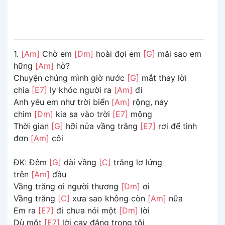
1.
[Am]
Chờ em
[Dm]
hoài đợi em
[G]
mãi sao em
hững
[Am]
hờ?
Chuyện chúng mình giờ nước
[G]
mắt thay lời
chia
[E7]
ly khóc người ra
[Am]
đi
Anh yêu em như trời biển
[Am]
rộng, nay
chim
[Dm]
kia sa vào trời
[E7]
mộng
Thời gian
[G]
hỡi nửa vầng trăng
[E7]
rơi để tình
đơn
[Am]
côi
ĐK: Đêm
[G]
dài vầng
[C]
trăng lơ lửng
trên
[Am]
đầu
Vầng trăng ơi người thương
[Dm]
ơi
Vầng trăng
[C]
xưa sao không còn
[Am]
nữa
Em ra
[E7]
đi chưa nói một
[Dm]
lời
Dù một
[E7]
lời cay đắng trong tôi