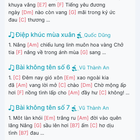
khuya vắng
[E7]
em
[F]
Tiếng yêu đương
ngày
[Dm]
nào còn vang
[G]
mãi trong ký ức
đau
[C]
thương ...
Điệp khúc mùa xuân
Quốc Dũng
1. Nắng
[Am]
chiếu lung linh muôn hoa vàng Chở
tia
[F]
nắng về trong ánh mùa
[G]
sang ...
Bài không tên số 6
Vũ Thành An
1.
[C]
Đêm nay gió xôn
[Em]
xao ngoài kia
đã
[Am]
vang lời mở
[C]
chào
[Dm]
Chờ mộng ấp
hơi
[F]
nồng tình lấp cho
[Am]
đầy hư
[C]
không! ...
Bài không tên số 7
Vũ Thành An
1. Môt làn khói
[Em]
trắng ru
[Am]
đời vào quên
lãng Nắng
[G]
sầu lên hơi
[B7]
ấm
[C]
hơ dịu
tình
[B7]
đau ...