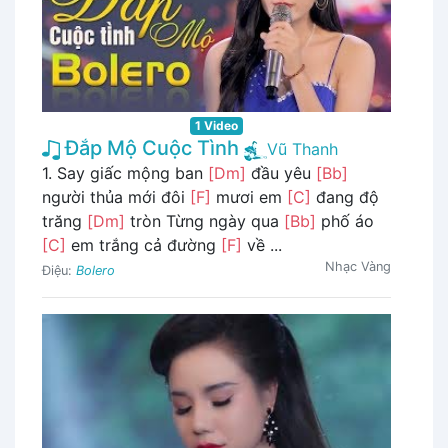
1 Video
Đắp Mộ Cuộc Tình
Vũ Thanh
1. Say giấc mộng ban
[Dm]
đầu yêu
[Bb]
người thủa mới đôi
[F]
mươi em
[C]
đang độ
trăng
[Dm]
tròn Từng ngày qua
[Bb]
phố áo
[C]
em trắng cả đường
[F]
về ...
Nhạc Vàng
Điệu:
Bolero