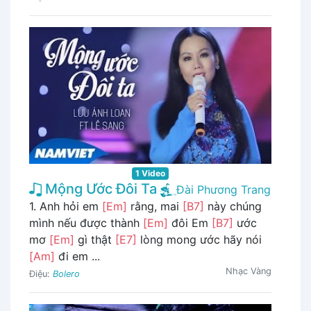
1 Video
Mộng Ước Đôi Ta
Đài Phương Trang
1. Anh hỏi em
[Em]
rằng, mai
[B7]
này chúng
mình nếu được thành
[Em]
đôi Em
[B7]
ước
mơ
[Em]
gì thật
[E7]
lòng mong ước hãy nói
[Am]
đi em ...
Nhạc Vàng
Điệu:
Bolero