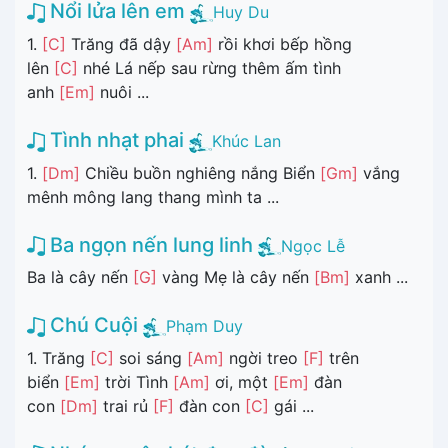
Nổi lửa lên em
Huy Du
1.
[C]
Trăng đã dậy
[Am]
rồi khơi bếp hồng
lên
[C]
nhé Lá nếp sau rừng thêm ấm tình
anh
[Em]
nuôi ...
Tình nhạt phai
Khúc Lan
1.
[Dm]
Chiều buồn nghiêng nắng Biển
[Gm]
vắng
mênh mông lang thang mình ta ...
Ba ngọn nến lung linh
Ngọc Lễ
Ba là cây nến
[G]
vàng Mẹ là cây nến
[Bm]
xanh ...
Chú Cuội
Phạm Duy
1. Trăng
[C]
soi sáng
[Am]
ngời treo
[F]
trên
biển
[Em]
trời Tình
[Am]
ơi, một
[Em]
đàn
con
[Dm]
trai rủ
[F]
đàn con
[C]
gái ...