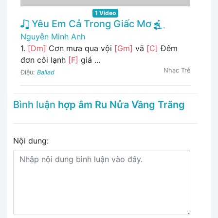
1 Video
Yêu Em Cả Trong Giấc Mơ
Nguyễn Minh Anh
1.
[Dm]
Cơn mưa qua vội
[Gm]
vã
[C]
Đêm
đơn côi lạnh
[F]
giá ...
Nhạc Trẻ
Điệu:
Ballad
Bình luận
hợp âm Ru Nửa Vầng Trăng
Nội dung: