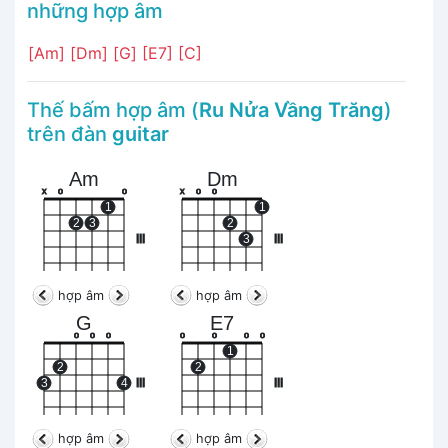
những hợp âm
[Am]
[Dm]
[G]
[E7]
[C]
Thế bấm hợp âm (
Ru Nửa Vầng Trăng
)
trên đàn
guitar
Am
Dm
x
o
o
x
o
o
1
1
2
3
2
III
3
III
hợp âm
hợp âm
G
E7
o
o
o
o
o
o
o
1
2
2
3
4
III
III
hợp âm
hợp âm