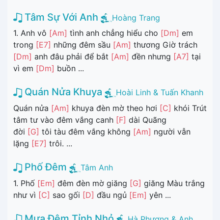
Tâm Sự Với Anh
Hoàng Trang
1. Anh vô
[Am]
tình anh chẳng hiểu cho
[Dm]
em
trong
[E7]
những đêm sầu
[Am]
thương Giờ trách
[Dm]
anh đâu phải để bắt
[Am]
đền nhưng
[A7]
tại
vì em
[Dm]
buồn ...
Quán Nửa Khuya
Hoài Linh & Tuấn Khanh
Quán nửa
[Am]
khuya đèn mờ theo hơi
[C]
khói Trút
tâm tư vào đêm vắng canh
[F]
dài Quãng
đời
[G]
tôi tàu đêm vắng không
[Am]
người vẫn
lặng
[E7]
trôi. ...
Phố Đêm
Tâm Anh
1. Phố
[Em]
đêm đèn mờ giăng
[G]
giăng Màu trắng
như vì
[C]
sao gối
[D]
đầu ngủ
[Em]
yên ...
Mưa Đêm Tỉnh Nhỏ
Hà Phương & Anh