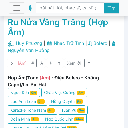
Tìm
Ru Nửa Vầng Trăng (Hợp
Âm)
Huy Phương
|
Nhạc Trữ Tình
|
Bolero
|
Nguyễn Văn Hường
b
[Am]
#
A
⇓
⇑
Xem lời
Hợp Âm(Tone
[Am]
- Điệu Bolero - Không
Capo)/Lời Bài Hát
Ngọc Sơn
Châu Việt Cường
Gm
Am
Lưu Ánh Loan
Hồng Quyên
Dm
Fm
Karaoke Tone Nam
Tuấn Vũ
Gm
Gm
Đoàn Minh
Ngô Quốc Linh
Am
Abm
Lương Gia Huy & Lâm Bảo Phi