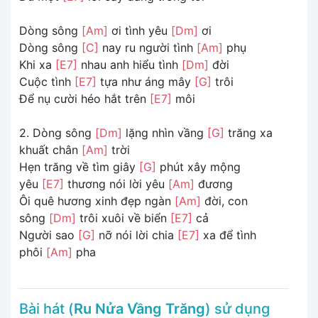
Dòng sông
[Am]
ơi tình yêu
[Dm]
ơi
Dòng sông
[C]
nay ru người tình
[Am]
phụ
Khi xa
[E7]
nhau anh hiểu tình
[Dm]
đời
Cuộc tình
[E7]
tựa như áng mây
[G]
trôi
Để nụ cười héo hắt trên
[E7]
môi
2. Dòng sông
[Dm]
lặng nhìn vầng
[G]
trăng xa
khuất chân
[Am]
trời
Hẹn trăng về tìm giây
[G]
phút xây mộng
yêu
[E7]
thương nói lời yêu
[Am]
đương
Ôi quê hương xinh đẹp ngàn
[Am]
đời, con
sông
[Dm]
trôi xuôi về biển
[E7]
cả
Người sao
[G]
nỡ nói lời chia
[E7]
xa để tình
phôi
[Am]
pha
Bài hát (
Ru Nửa Vầng Trăng
) sử dụng