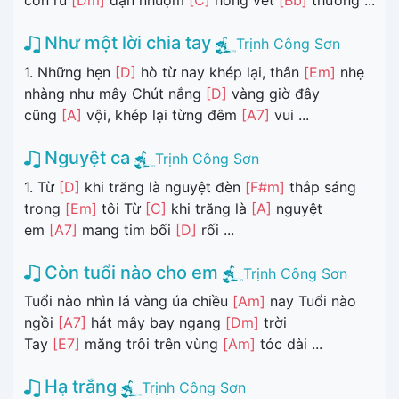
con ru
[Dm]
đạn nhuộm
[C]
hồng vết
[Bb]
thương ...
Như một lời chia tay
Trịnh Công Sơn
1. Những hẹn
[D]
hò từ nay khép lại, thân
[Em]
nhẹ
nhàng như mây Chút nắng
[D]
vàng giờ đây
cũng
[A]
vội, khép lại từng đêm
[A7]
vui ...
Nguyệt ca
Trịnh Công Sơn
1. Từ
[D]
khi trăng là nguyệt đèn
[F#m]
thắp sáng
trong
[Em]
tôi Từ
[C]
khi trăng là
[A]
nguyệt
em
[A7]
mang tim bối
[D]
rối ...
Còn tuổi nào cho em
Trịnh Công Sơn
Tuổi nào nhìn lá vàng úa chiều
[Am]
nay Tuổi nào
ngồi
[A7]
hát mây bay ngang
[Dm]
trời
Tay
[E7]
măng trôi trên vùng
[Am]
tóc dài ...
Hạ trắng
Trịnh Công Sơn