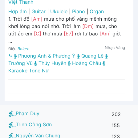
Việt Thanh
Hợp âm
|
Guitar
|
Ukulele
|
Piano
|
Organ
1. Trời đổ
[Am]
mưa cho phố vắng mênh mông
khơi lòng bao nỗi nhớ. Trời làm
[Dm]
mưa, cho
ướt áo em
[C]
thơ mưa
[E7]
rơi tự bao
[Am]
giờ.
...
Nhạc Vàng
Điệu
Bolero
⤷
Phương Anh & Phương Ý
Quang Lê
Trường Vũ
Thúy Huyền
Hoàng Châu
Karaoke Tone Nữ
Phạm Duy
202
Trịnh Công Sơn
155
Nguyễn Văn Chung
123