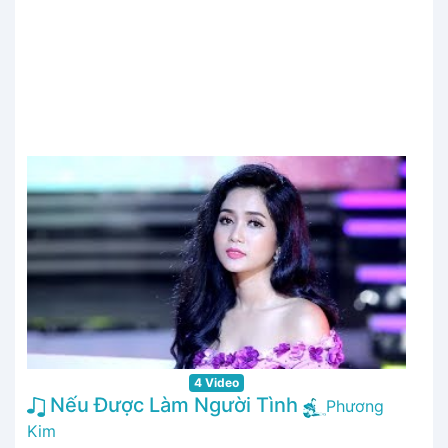
4 Video
Nếu Được Làm Người Tình
Phương
Kim