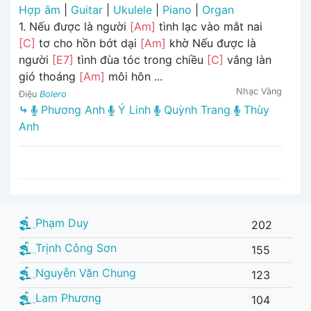
Hợp âm
|
Guitar
|
Ukulele
|
Piano
|
Organ
1. Nếu được là người
[Am]
tình lạc vào mắt nai
[C]
tơ cho hồn bớt dại
[Am]
khờ Nếu được là
người
[E7]
tình đùa tóc trong chiều
[C]
vắng làn
gió thoáng
[Am]
môi hôn ...
Nhạc Vàng
Điệu
Bolero
⤷
Phương Anh
Ý Linh
Quỳnh Trang
Thùy
Anh
Phạm Duy
202
Trịnh Công Sơn
155
Nguyễn Văn Chung
123
Lam Phương
104