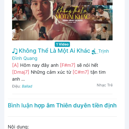
1 Video
Không Thể Là Một Ai Khác
Trịnh
Đình Quang
[A]
Hôm nay đây anh
[F#m7]
sẽ nói hết
[Dmaj7]
Những cảm xúc từ
[C#m7]
tận tim
anh ...
Nhạc Trẻ
Điệu:
Ballad
Bình luận
hợp âm Thiên duyên tiền định
Nội dung: