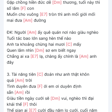
Gặp chồng hiền đức dễ
[Dm]
thương, tuổi này thì
số lắm
[F]
con
Muốn cho vuông
[E7]
tròn thì anh mối giới mối
mai đưa
[Am]
đường
ĐK: Người
[Am]
ấy quê quán nơi nào giàu nghèo
Tuổi tác bao lớn sang hèn thế nào
Anh ta khoảng chừng hai mươi
[C]
mấy
Quen lắm nhìn
[Dm]
sơ em biết ngay
Chẳng ai xa
[E7]
lạ, chàng ấy chính là
[Am]
anh
đây
3. Tài năng tiên
[C]
đoán như anh thật khôn
quá
[Am]
trời
Tình duyên đưa
[F]
ới em ơi duyên định
sẵn
[Am]
rồi
Giàu tiền ngày cưới sẽ
[Dm]
vui, nghèo thì đại
khái thế
[F]
thôi
Thế gian ai
[E7]
cười đầu năm lo cưới, cuối năm