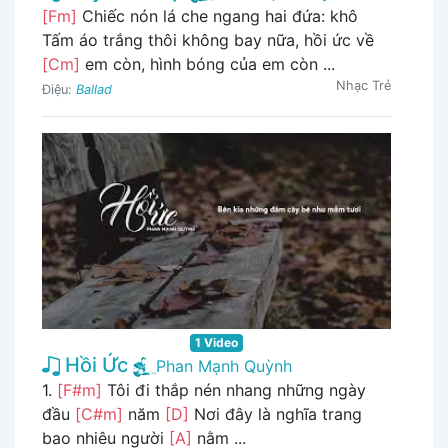
[Fm]
Chiếc nón lá che ngang hai đứa: khô
Tấm áo trắng thôi không bay nữa, hồi ức về
[Cm]
em còn, hình bóng của em còn ...
Nhạc Trẻ
Điệu:
Ballad
1 Video
Hồi Ức
Phan Mạnh Quỳnh
1.
[F#m]
Tôi đi thắp nén nhang những ngày
đầu
[C#m]
năm
[D]
Nơi đây là nghĩa trang
bao nhiêu người
[A]
nằm ...