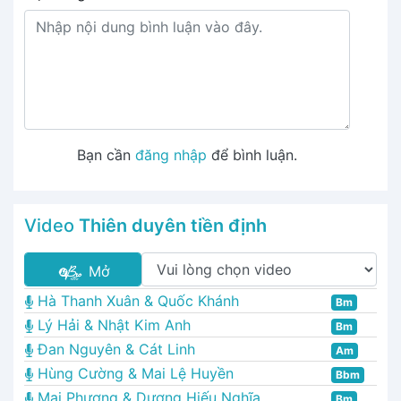
Bạn cần
đăng nhập
để bình luận.
Video
Thiên duyên tiền định
Mở
Hà Thanh Xuân & Quốc Khánh
Bm
Lý Hải & Nhật Kim Anh
Bm
Đan Nguyên & Cát Linh
Am
Hùng Cường & Mai Lệ Huyền
Bbm
Mai Phương & Dương Hiếu Nghĩa
Bm