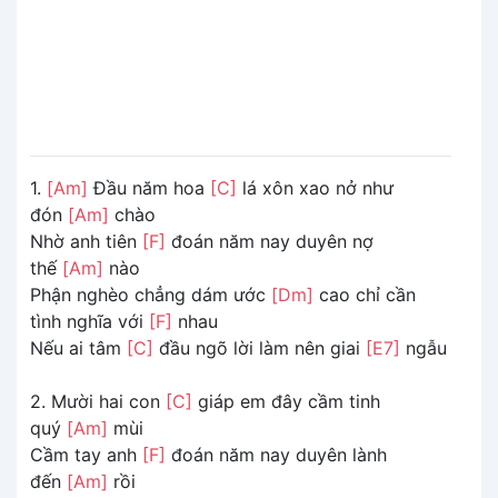
1.
[Am]
Đầu năm hoa
[C]
lá xôn xao nở như
đón
[Am]
chào
Nhờ anh tiên
[F]
đoán năm nay duyên nợ
thế
[Am]
nào
Phận nghèo chẳng dám ước
[Dm]
cao chỉ cần
tình nghĩa với
[F]
nhau
Nếu ai tâm
[C]
đầu ngõ lời làm nên giai
[E7]
ngẫu
2. Mười hai con
[C]
giáp em đây cầm tinh
quý
[Am]
mùi
Cầm tay anh
[F]
đoán năm nay duyên lành
đến
[Am]
rồi