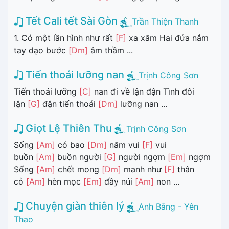
Tết Cali tết Sài Gòn
Trần Thiện Thanh
1. Có một lần hình như rất
[F]
xa xăm Hai đứa nắm
tay dạo bước
[Dm]
âm thầm ...
Tiến thoái lưỡng nan
Trịnh Công Sơn
Tiến thoái lưỡng
[C]
nan đi về lận đận Tình đôi
lận
[G]
đận tiến thoái
[Dm]
lưỡng nan ...
Giọt Lệ Thiên Thu
Trịnh Công Sơn
Sống
[Am]
có bao
[Dm]
năm vui
[F]
vui
buồn
[Am]
buồn người
[G]
người ngợm
[Em]
ngợm
Sống
[Am]
chết mong
[Dm]
manh như
[F]
thân
cỏ
[Am]
hèn mọc
[Em]
đầy núi
[Am]
non ...
Chuyện giàn thiên lý
Anh Bằng - Yên
Thao