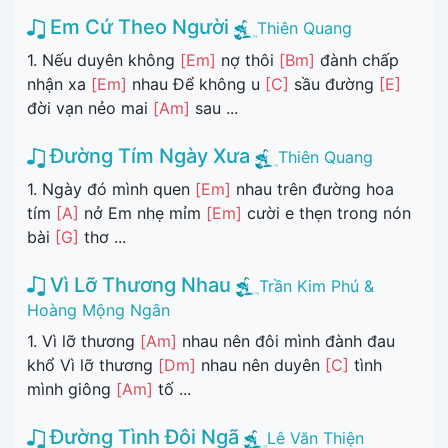
Em Cứ Theo Người
Thiên Quang
1. Nếu duyên không
[Em]
nợ thôi
[Bm]
đành chấp
nhận xa
[Em]
nhau Để không u
[C]
sầu đường
[E]
đời vạn nẻo mai
[Am]
sau ...
Đường Tím Ngày Xưa
Thiên Quang
1. Ngày đó mình quen
[Em]
nhau trên đường hoa
tím
[A]
nở Em nhẹ mỉm
[Em]
cười e thẹn trong nón
bài
[G]
thơ ...
Vì Lỡ Thương Nhau
Trần Kim Phú &
Hoàng Mộng Ngân
1. Vì lỡ thương
[Am]
nhau nên đôi mình đành đau
khổ Vì lỡ thương
[Dm]
nhau nên duyên
[C]
tình
mình giông
[Am]
tố ...
Đường Tình Đôi Ngã
Lê Văn Thiện