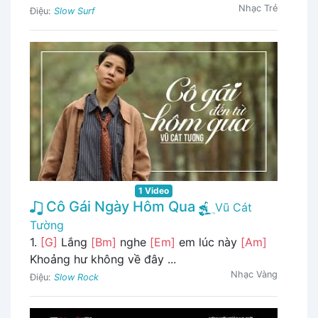
Nhạc Trẻ
Điệu:
Slow Surf
1 Video
Cô Gái Ngày Hôm Qua
Vũ Cát
Tường
1.
[G]
Lắng
[Bm]
nghe
[Em]
em lúc này
[Am]
Khoảng hư không về đây ...
Nhạc Vàng
Điệu:
Slow Rock