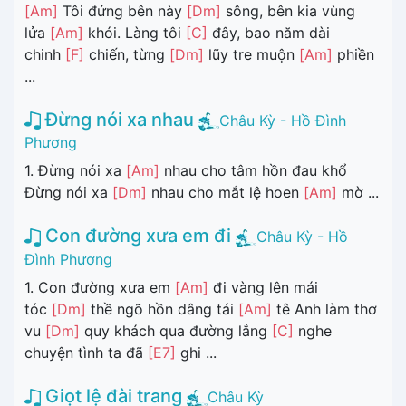
[Am]
Tôi đứng bên này
[Dm]
sông, bên kia vùng
lửa
[Am]
khói. Làng tôi
[C]
đây, bao năm dài
chinh
[F]
chiến, từng
[Dm]
lũy tre muộn
[Am]
phiền
...
Đừng nói xa nhau
Châu Kỳ - Hồ Đình
Phương
1. Đừng nói xa
[Am]
nhau cho tâm hồn đau khổ
Đừng nói xa
[Dm]
nhau cho mắt lệ hoen
[Am]
mờ ...
Con đường xưa em đi
Châu Kỳ - Hồ
Đình Phương
1. Con đường xưa em
[Am]
đi vàng lên mái
tóc
[Dm]
thề ngõ hồn dâng tái
[Am]
tê Anh làm thơ
vu
[Dm]
quy khách qua đường lắng
[C]
nghe
chuyện tình ta đã
[E7]
ghi ...
Giọt lệ đài trang
Châu Kỳ