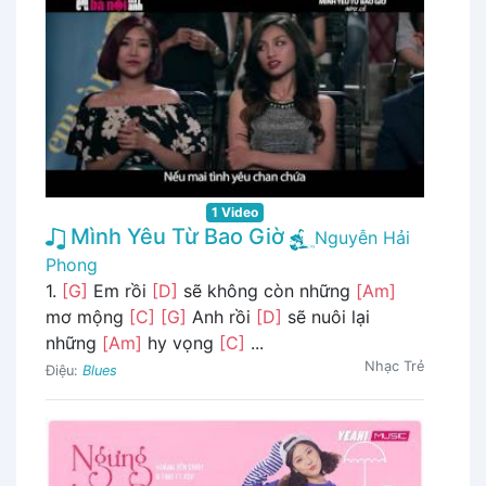
1 Video
Mình Yêu Từ Bao Giờ
Nguyễn Hải
Phong
1.
[G]
Em rồi
[D]
sẽ không còn những
[Am]
mơ mộng
[C]
[G]
Anh rồi
[D]
sẽ nuôi lại
những
[Am]
hy vọng
[C]
...
Nhạc Trẻ
Điệu:
Blues