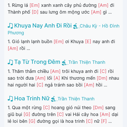
1. Rừng lá
[Em]
xanh xanh cây phủ đường
[Am]
đi
Thành phố
[D]
sau lưng ôm mộng ước
[Am]
gì ...
Khuya Nay Anh Đi Rồi
Châu Kỳ - Hồ Đình
Phương
1. Gió lạnh lạnh buồn
[Em]
ơi Khuya
[E]
nay anh đi
[Am]
rồi ...
Tạ Từ Trong Đêm
Trần Thiện Thanh
1. Thăm thẳm chiều
[Am]
trôi khuya anh đi
[C]
rồi
sao trời đưa
[Am]
lối
[A]
Khi thương mến
[Dm]
nhau
hai người hai
[C]
ngả tránh sao bồi
[Am]
hồi ...
Hoa Trinh Nữ
Trần Thiện Thanh
1. Qua một rừng
[C]
hoang gió núi theo
[Dm]
sang
giũ bụi
[G]
đường trên
[C]
vai Hái cây hoa
[Am]
dại
lẻ loi bên
[G]
đường gọi là hoa trinh
[C]
nữ
[F]
...