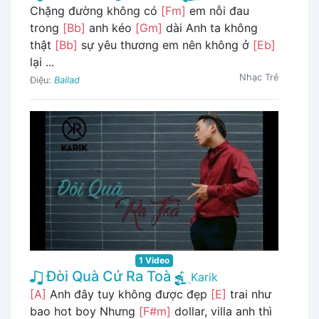
Chặng đường không có
[Fm]
em nỗi đau
trong
[Bb]
anh kéo
[Gm]
dài Anh ta không
thật
[Bb]
sự yêu thương em nên không ở
[Eb]
lại ...
Nhạc Trẻ
Điệu:
Ballad
1 Video
Đòi Quà Cứ Ra Toà
Karik
[A]
Anh đây tuy không được đẹp
[E]
trai như
bao hot boy Nhưng
[F#m]
dollar, villa anh thì