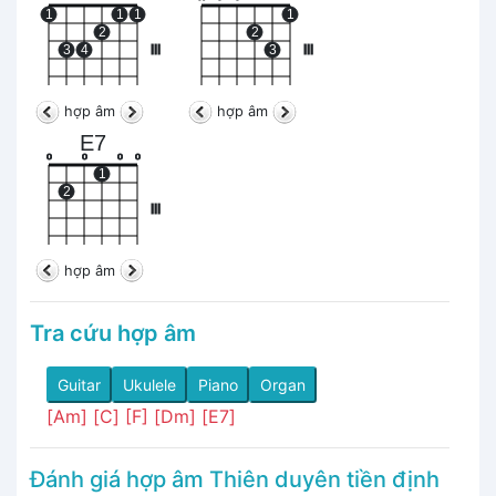
1
1
1
1
2
2
3
4
III
3
III
hợp âm
hợp âm
E7
o
o
o
o
1
2
III
hợp âm
Tra cứu hợp âm
Guitar
Ukulele
Piano
Organ
[Am]
[C]
[F]
[Dm]
[E7]
Đánh giá hợp âm Thiên duyên tiền định