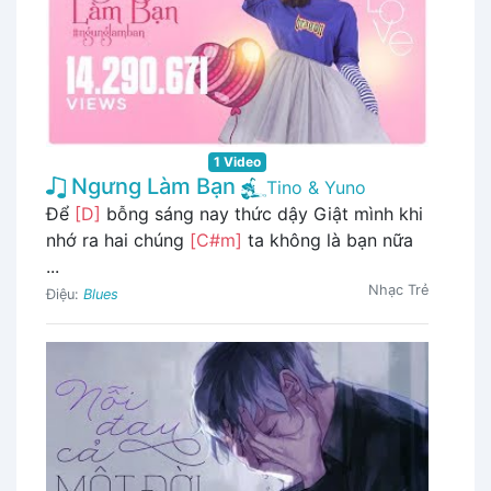
1 Video
Ngưng Làm Bạn
Tino & Yuno
Để
[D]
bỗng sáng nay thức dậy Giật mình khi
nhớ ra hai chúng
[C#m]
ta không là bạn nữa
...
Nhạc Trẻ
Điệu:
Blues