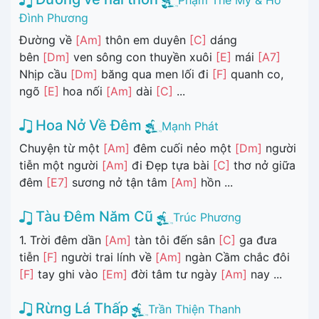
Phạm Thế Mỹ & Hồ
Đình Phương
Đường về
[Am]
thôn em duyên
[C]
dáng
bên
[Dm]
ven sông con thuyền xuôi
[E]
mái
[A7]
Nhịp cầu
[Dm]
băng qua men lối đi
[F]
quanh co,
ngõ
[E]
hoa nối
[Am]
dài
[C]
...
Hoa Nở Về Đêm
Mạnh Phát
Chuyện từ một
[Am]
đêm cuối nẻo một
[Dm]
người
tiễn một người
[Am]
đi Đẹp tựa bài
[C]
thơ nở giữa
đêm
[E7]
sương nở tận tâm
[Am]
hồn ...
Tàu Đêm Năm Cũ
Trúc Phương
1. Trời đêm dần
[Am]
tàn tôi đến sân
[C]
ga đưa
tiễn
[F]
người trai lính về
[Am]
ngàn Cầm chắc đôi
[F]
tay ghi vào
[Em]
đời tâm tư ngày
[Am]
nay ...
Rừng Lá Thấp
Trần Thiện Thanh