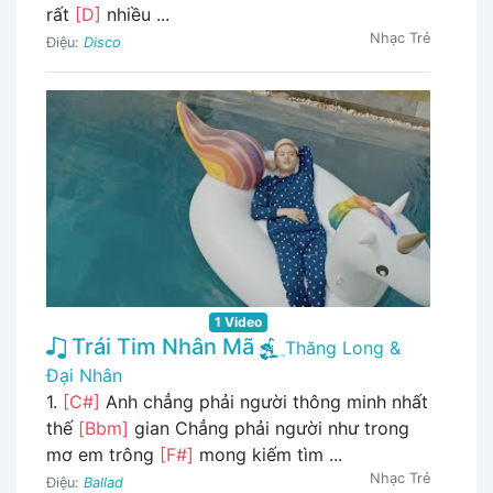
rất
[D]
nhiều ...
Nhạc Trẻ
Điệu:
Disco
1 Video
Trái Tim Nhân Mã
Thăng Long &
Đại Nhân
1.
[C#]
Anh chẳng phải người thông minh nhất
thế
[Bbm]
gian Chẳng phải người như trong
mơ em trông
[F#]
mong kiếm tìm ...
Nhạc Trẻ
Điệu:
Ballad