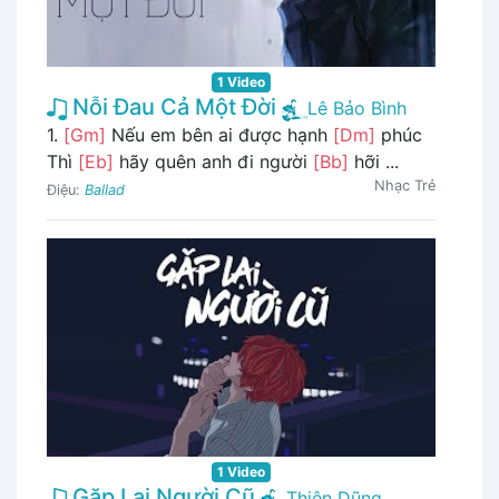
1 Video
Nỗi Đau Cả Một Đời
Lê Bảo Bình
1.
[Gm]
Nếu em bên ai được hạnh
[Dm]
phúc
Thì
[Eb]
hãy quên anh đi người
[Bb]
hỡi ...
Nhạc Trẻ
Điệu:
Ballad
1 Video
Gặp Lại Người Cũ
Thiên Dũng