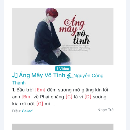
1 Video
Áng Mây Vô Tình
Nguyễn Công
Thành
1. Bầu trời
[Em]
đêm sương mờ giăng kín lối
anh
[Bm]
về Phải chăng
[C]
là vì
[D]
sương
kia rơi ướt
[G]
mi ...
Nhạc Trẻ
Điệu:
Ballad