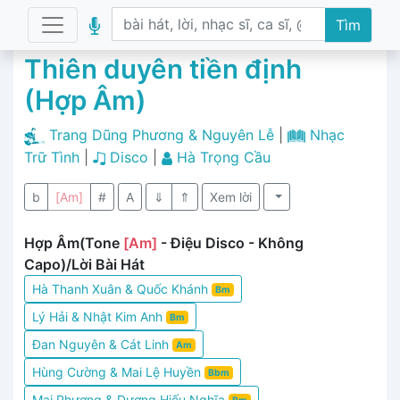
Tìm
Thiên duyên tiền định
(Hợp Âm)
Trang Dũng Phương & Nguyên Lễ
|
Nhạc
Trữ Tình
|
Disco
|
Hà Trọng Cầu
b
[Am]
#
A
⇓
⇑
Xem lời
Hợp Âm(Tone
[Am]
- Điệu Disco - Không
Capo)/Lời Bài Hát
Hà Thanh Xuân & Quốc Khánh
Bm
Lý Hải & Nhật Kim Anh
Bm
Đan Nguyên & Cát Linh
Am
Hùng Cường & Mai Lệ Huyền
Bbm
Mai Phương & Dương Hiếu Nghĩa