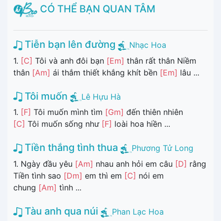
CÓ THỂ BẠN QUAN TÂM
Tiễn bạn lên đường
Nhạc Hoa
1.
[C]
Tôi và anh đôi bạn
[Em]
thân rất thân Niềm
thân
[Am]
ái thắm thiết khắng khít bền
[Em]
lâu ...
Tôi muốn
Lê Hựu Hà
1.
[F]
Tôi muốn mình tìm
[Gm]
đến thiên nhiên
[C]
Tôi muốn sống như
[F]
loài hoa hiền ...
Tiền thắng tình thua
Phương Tử Long
1. Ngày đầu yêu
[Am]
nhau anh hỏi em câu
[D]
rằng
Tiền tình sao
[Dm]
em thì em
[C]
nói em
chung
[Am]
tình ...
Tàu anh qua núi
Phan Lạc Hoa