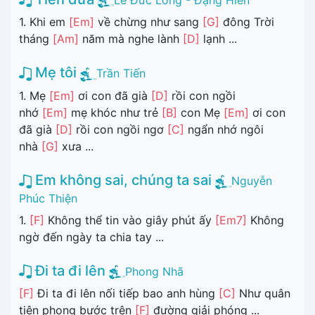
1. Khi em
[Em]
về chừng như sang
[G]
đông Trời
tháng
[Am]
năm mà nghe lành
[D]
lạnh ...
Mẹ tôi
Trần Tiến
1. Mẹ
[Em]
ơi con đã già
[D]
rồi con ngồi
nhớ
[Em]
mẹ khóc như trẻ
[B]
con Mẹ
[Em]
ơi con
đã già
[D]
rồi con ngồi ngơ
[C]
ngẩn nhớ ngôi
nhà
[G]
xưa ...
Em không sai, chúng ta sai
Nguyễn
Phúc Thiện
1.
[F]
Không thể tin vào giây phút ấy
[Em7]
Không
ngờ đến ngày ta chia tay ...
Đi ta đi lên
Phong Nhã
[F]
Đi ta đi lên nối tiếp bao anh hùng
[C]
Như quân
tiên phong bước trên
[F]
đường giải phóng ...