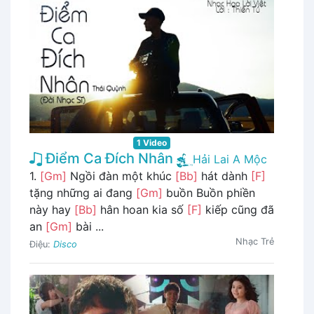
1 Video
Điểm Ca Đích Nhân
Hải Lai A Mộc
1.
[Gm]
Ngồi đàn một khúc
[Bb]
hát dành
[F]
tặng những ai đang
[Gm]
buồn Buồn phiền
này hay
[Bb]
hân hoan kia số
[F]
kiếp cũng đã
an
[Gm]
bài ...
Nhạc Trẻ
Điệu:
Disco