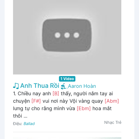
1 Video
Anh Thua Rồi
Aaron Hoàn
1. Chiều nay anh
[B]
thấy, người nắm tay ai
chuyện
[F#]
vui nơi này Vội vàng quay
[Abm]
lưng tự cho rằng mình vừa
[Ebm]
hoa mắt
thôi ...
Nhạc Trẻ
Điệu:
Ballad