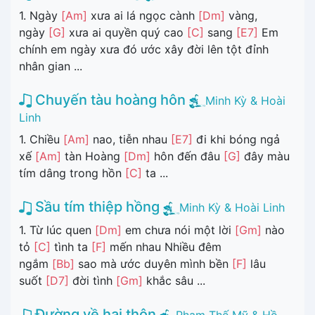
1. Ngày
[Am]
xưa ai lá ngọc cành
[Dm]
vàng,
ngày
[G]
xưa ai quyền quý cao
[C]
sang
[E7]
Em
chính em ngày xưa đó ước xây đời lên tột đỉnh
nhân gian ...
Chuyến tàu hoàng hôn
Minh Kỳ & Hoài
Linh
1. Chiều
[Am]
nao, tiễn nhau
[E7]
đi khi bóng ngả
xế
[Am]
tàn Hoàng
[Dm]
hôn đến đâu
[G]
đây màu
tím dâng trong hồn
[C]
ta ...
Sầu tím thiệp hồng
Minh Kỳ & Hoài Linh
1. Từ lúc quen
[Dm]
em chưa nói một lời
[Gm]
nào
tỏ
[C]
tình ta
[F]
mến nhau Nhiều đêm
ngắm
[Bb]
sao mà ước duyên mình bền
[F]
lâu
suốt
[D7]
đời tình
[Gm]
khắc sâu ...
Đường về hai thôn