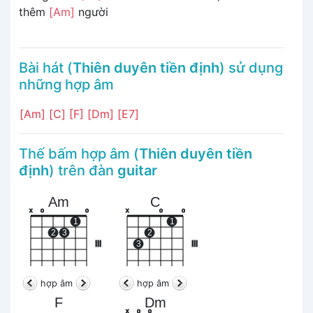
thêm
[Am]
người
Bài hát (
Thiên duyên tiền định
) sử dụng
những hợp âm
[Am]
[C]
[F]
[Dm]
[E7]
Thế bấm hợp âm (
Thiên duyên tiền
định
) trên đàn
guitar
Am
C
x
o
o
x
o
o
1
1
2
3
2
III
3
III
hợp âm
hợp âm
F
Dm
x
o
o