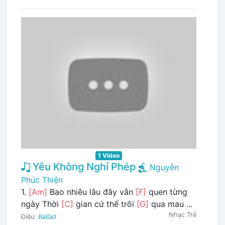
1 Video
Yêu Không Nghỉ Phép
Nguyễn
Phúc Thiện
1.
[Am]
Bao nhiêu lâu đây vẫn
[F]
quen từng
ngày Thời
[C]
gian cứ thế trôi
[G]
qua mau ...
Nhạc Trẻ
Điệu:
Ballad