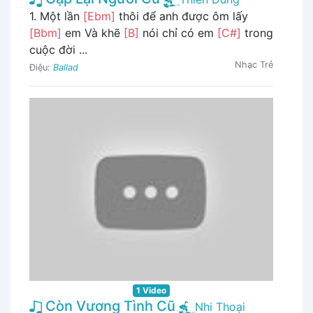
1. Một lần
[Ebm]
thôi để anh được ôm lấy
[Bbm]
em Và khẽ
[B]
nói chỉ có em
[C#]
trong
cuộc đời ...
Nhạc Trẻ
Điệu:
Ballad
1 Video
Còn Vương Tình Cũ
Nhi Thoại