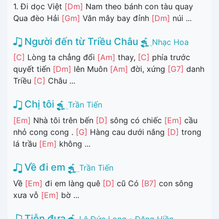
1. Đi dọc Việt
[Dm]
Nam theo bánh con tàu quay
Qua đèo Hải
[Gm]
Vân mây bay đỉnh
[Dm]
núi ...
Người đến từ Triều Châu
Nhạc Hoa
[C]
Lòng ta chẳng đổi
[Am]
thay,
[C]
phía trước
quyết tiến
[Dm]
lên Muôn
[Am]
đời, xứng
[G7]
danh
Triều
[C]
Châu ...
Chị tôi
Trần Tiến
[Em]
Nhà tôi trên bến
[D]
sông có chiếc
[Em]
cầu
nhỏ cong cong .
[G]
Hàng cau dưới nắng
[D]
trong
lá trầu
[Em]
không ...
Về đi em
Trần Tiến
Về
[Em]
đi em làng quê
[D]
cũ Có
[B7]
con sông
xưa vỗ
[Em]
bờ ...
Tiễn đưa
Lê Đức Long - Đặng Hiền