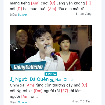
mang tiếng
[Am]
cười
[C]
Lặng yên không
[F]
nói
[D]
hai mươi tuổi
[Am]
đầu qua mất rồi ...
Nhạc Vàng
Điệu:
Bolero
1 Video
Người Đã Quên
Hàn Châu
Chim xa
[Am]
rừng còn thương cây nhớ
[C]
cội Người xa
[Dm]
người rồi
[E7]
tội lắm
người
[Am]
ơi ...
Nhạc Trữ Tình
Điệu:
Bolero