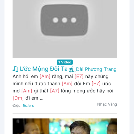
1 Video
Ước Mộng Đôi Ta
Đài Phương Trang
Anh hỏi em
[Am]
rằng, mai
[E7]
này chúng
mình nếu được thành
[Am]
đôi Em
[E7]
ước
mơ
[Am]
gì thật
[A7]
lòng mong ước hãy nói
[Dm]
đi em ...
Nhạc Vàng
Điệu:
Bolero