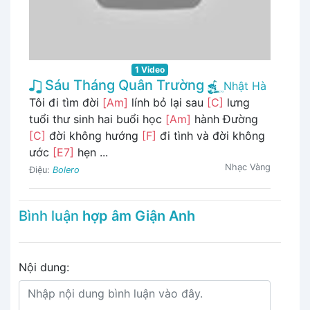
1 Video
Sáu Tháng Quân Trường
Nhật Hà
Tôi đi tìm đời
[Am]
lính bỏ lại sau
[C]
lưng
tuổi thư sinh hai buổi học
[Am]
hành Đường
[C]
đời không hướng
[F]
đi tình và đời không
ước
[E7]
hẹn ...
Nhạc Vàng
Điệu:
Bolero
Bình luận
hợp âm Giận Anh
Nội dung: