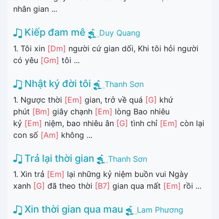
nhân gian ...
Kiếp đam mê
Duy Quang
1. Tôi xin
[Dm]
người cứ gian dối, Khi tôi hỏi người
có yêu
[Gm]
tôi ...
Nhật ký đời tôi
Thanh Sơn
1. Ngược thời
[Em]
gian, trở về quá
[G]
khứ
phút
[Bm]
giây chạnh
[Em]
lòng Bao nhiêu
kỷ
[Em]
niệm, bao nhiêu ân
[G]
tình chỉ
[Em]
còn lại
con số
[Am]
không ...
Trả lại thời gian
Thanh Sơn
1. Xin trả
[Em]
lại những kỷ niệm buồn vui Ngày
xanh
[G]
đã theo thời
[B7]
gian qua mất
[Em]
rồi ...
Xin thời gian qua mau
Lam Phương