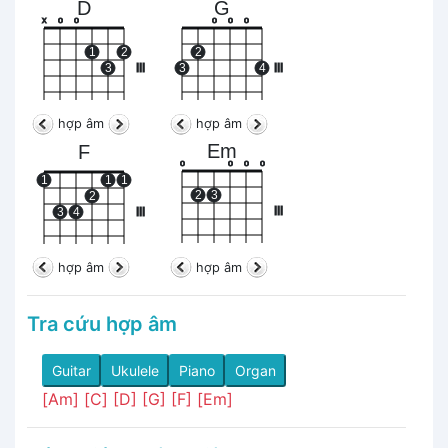
D
G
x
o
o
o
o
o
1
2
2
3
III
3
4
III
hợp âm
hợp âm
Em
F
o
o
o
o
1
1
1
2
3
2
III
3
4
III
hợp âm
hợp âm
Tra cứu hợp âm
Guitar
Ukulele
Piano
Organ
[Am]
[C]
[D]
[G]
[F]
[Em]