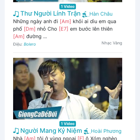
1 Video
Thư Người Lính Trận
Hàn Châu
Những ngày anh đi
[Am]
khỏi ai dìu em qua
phố
[Dm]
nhỏ Cho
[E7]
em bước lên thiên
[Am]
đường ...
Nhạc Vàng
Điệu:
Bolero
1 Video
Người Mang Kỷ Niệm
Hoài Phương
Nhà
[Am]
tôi ở vùng ngoại
[F]
ô Xóm nghèo