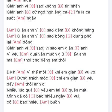
Giận anh vì
[C]
sao không
[D]
tin nhắn
Giận anh
[G]
cứ ngó nghiêng ca-
[D]
fe la cà
suốt
[Am]
ngày
[Am]
Giận anh vì
[C]
sao đêm
[D]
không nắng
[Am]
Giận anh vì
[C]
sao bỗng
[G]
dưng phố
lại
[Am]
đông
Giận anh vì
[C]
sao, vì sao em giận
[F]
anh
Vì yêu
[Em]
quá vẫn muốn giữ
[G]
lấy anh
mà
[Em]
thôi cho riêng em thôi
ĐK1:
[Am]
Vì thế mỗi
[C]
khi em giận
[D]
vu vơ
[Am]
Đừng trách móc
[C]
chi em giận
[D]
yêu
đấy
[Am]
thôi anh ơi
Nhiều lúc quá
[C]
yêu em lại
[D]
quên mất
Mình đã có
[C]
bao nhiêu ngày
[D]
vui,
có
[G]
bao nhiêu
[Am]
buồn