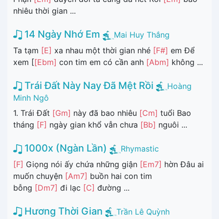
nhiêu thời gian ...
14 Ngày Nhớ Em
Mai Huy Thắng
Ta tạm
[E]
xa nhau một thời gian nhé
[F#]
em Để
xem [
[Ebm]
con tim em có cần anh
[Abm]
không ...
Trái Đất Này Nay Đã Mệt Rồi
Hoàng
Minh Ngô
1. Trái Đất
[Gm]
này đã bao nhiêu
[Cm]
tuổi Bao
tháng
[F]
ngày gian khổ vẫn chưa
[Bb]
nguôi ...
1000x (Ngàn Lần)
Rhymastic
[F]
Giọng nói ấy chứa những giận
[Em7]
hờn Đâu ai
muốn chuyện
[Am7]
buồn hai con tim
bỗng
[Dm7]
đi lạc
[C]
đường ...
Hương Thời Gian
Trần Lê Quỳnh