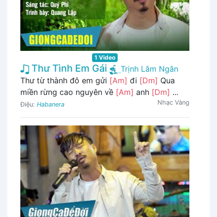
1 Video
Thư Tình Em Gái
Trịnh Lâm Ngân
Thư từ thành đô em gửi
[Am]
đi
[Dm]
Qua
miền rừng cao nguyên về
[Am]
anh
[Dm]
...
Nhạc Vàng
Điệu:
Habanera