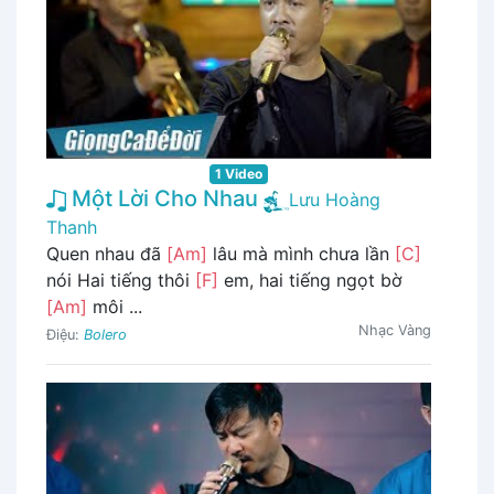
1 Video
Một Lời Cho Nhau
Lưu Hoàng
Thanh
Quen nhau đã
[Am]
lâu mà mình chưa lần
[C]
nói Hai tiếng thôi
[F]
em, hai tiếng ngọt bờ
[Am]
môi ...
Nhạc Vàng
Điệu:
Bolero