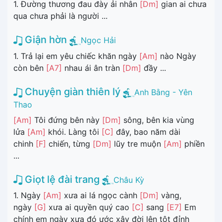
1. Đường thương đau đày ải nhân
[Dm]
gian ai chưa
qua chưa phải là người ...
Giận hờn
Ngọc Hải
1. Trả lại em yêu chiếc khăn ngày
[Am]
nào Ngày
còn bên
[A7]
nhau ái ân tràn
[Dm]
đầy ...
Chuyện giàn thiên lý
Anh Bằng - Yên
Thao
[Am]
Tôi đứng bên này
[Dm]
sông, bên kia vùng
lửa
[Am]
khói. Làng tôi
[C]
đây, bao năm dài
chinh
[F]
chiến, từng
[Dm]
lũy tre muộn
[Am]
phiền
...
Giọt lệ đài trang
Châu Kỳ
1. Ngày
[Am]
xưa ai lá ngọc cành
[Dm]
vàng,
ngày
[G]
xưa ai quyền quý cao
[C]
sang
[E7]
Em
chính em ngày xưa đó ước xây đời lên tột đỉnh