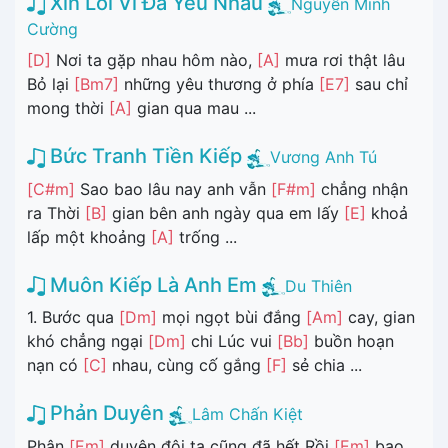
Xin Lỗi Vì Đã Yêu Nhau
Nguyễn Minh
Cường
[D]
Nơi ta gặp nhau hôm nào,
[A]
mưa rơi thật lâu
Bỏ lại
[Bm7]
những yêu thương ở phía
[E7]
sau chỉ
mong thời
[A]
gian qua mau ...
Bức Tranh Tiền Kiếp
Vương Anh Tú
[C#m]
Sao bao lâu nay anh vẫn
[F#m]
chẳng nhận
ra Thời
[B]
gian bên anh ngày qua em lấy
[E]
khoả
lấp một khoảng
[A]
trống ...
Muôn Kiếp Là Anh Em
Du Thiên
1. Bước qua
[Dm]
mọi ngọt bùi đắng
[Am]
cay, gian
khó chẳng ngại
[Dm]
chi Lúc vui
[Bb]
buồn hoạn
nạn có
[C]
nhau, cùng cố gắng
[F]
sẻ chia ...
Phản Duyên
Lâm Chấn Kiệt
Phận
[Em]
duyên đôi ta cũng đã hết Rồi
[Em]
bao