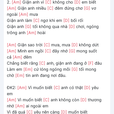
2.
[Am]
Giận anh vì
[C]
không cho
[D]
em biết
[Am]
Giận anh nhiều
[C]
đêm đứng chơ
[G]
vơ
ngoài
[Am]
mưa
Giận anh làm
[C]
ngơ khi em
[D]
bối rối
Giận anh
[G]
tối không qua nhà
[D]
chơi, ngóng
trông anh
[Am]
hoài
[Am]
Giận sao trời
[C]
mưa, mưa
[D]
không dứt
[Am]
Mình em ngồi
[C]
đây nhớ
[G]
mong suốt
cả
[Am]
đêm
Chẳng biết rằng
[C]
anh, giận anh đang ở
[F]
đâu
Làm em
[Em]
cứ lóng ngóng mỗi
[G]
tối mong
chờ
[Em]
tin anh đang nơi đâu.
ĐK2:
[Am]
Vì muốn biết
[C]
anh có thật
[D]
yêu
em
[Am]
Vì muốn biết
[C]
anh không còn
[D]
thương
nhớ
[Am]
ai ngoài em
Vì đã quá
[C]
yêu nên càng
[D]
muốn biết