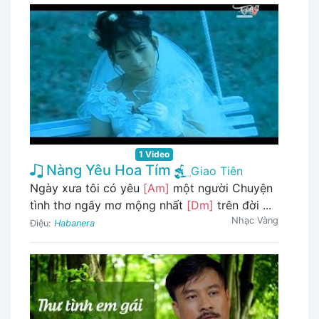
1 Video
Nàng Yêu Hoa Tím
Giao Tiên
Ngày xưa tôi có yêu
[Am]
một người Chuyện
tình thơ ngây mơ mộng nhất
[Dm]
trên đời ...
Nhạc Vàng
Điệu:
Habanera