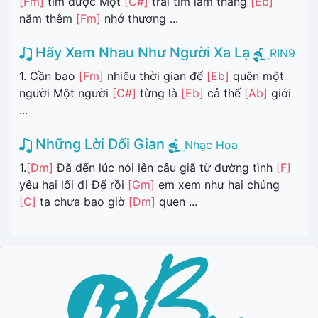
[Fm]
tìm được Một
[C#]
trái tim làm tháng
[Eb]
năm thêm
[Fm]
nhớ thương ...
Hãy Xem Nhau Như Người Xa Lạ
RIN9
1. Cần bao
[Fm]
nhiêu thời gian để
[Eb]
quên một
người Một người
[C#]
từng là
[Eb]
cả thế
[Ab]
giới
...
Những Lời Dối Gian
Nhạc Hoa
1.
[Dm]
Đã đến lúc nói lên câu giã từ đường tình
[F]
yêu hai lối đi Để rồi
[Gm]
em xem như hai chúng
[C]
ta chưa bao giờ
[Dm]
quen ...