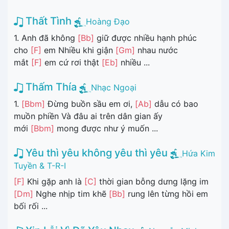
Thất Tình
Hoàng Đạo
1. Anh đã không
[Bb]
giữ được nhiều hạnh phúc
cho
[F]
em Nhiều khi giận
[Gm]
nhau nước
mắt
[F]
em cứ rơi thật
[Eb]
nhiều ...
Thấm Thía
Nhạc Ngoại
1.
[Bbm]
Đừng buồn sầu em ơi,
[Ab]
dẫu có bao
muồn phiền Và đâu ai trên dân gian ấy
mới
[Bbm]
mong được như ý muốn ...
Yêu thì yêu không yêu thì yêu
Hứa Kim
Tuyền & T-R-I
[F]
Khi gặp anh là
[C]
thời gian bỗng dưng lặng im
[Dm]
Nghe nhịp tim khẽ
[Bb]
rung lên từng hồi em
bối rối ...