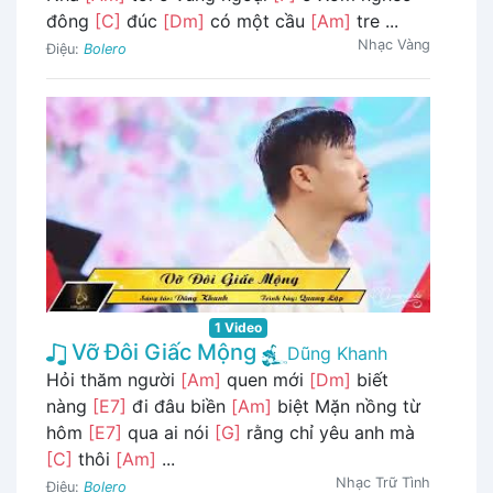
đông
[C]
đúc
[Dm]
có một cầu
[Am]
tre ...
Nhạc Vàng
Điệu:
Bolero
1 Video
Vỡ Đôi Giấc Mộng
Dũng Khanh
Hỏi thăm người
[Am]
quen mới
[Dm]
biết
nàng
[E7]
đi đâu biền
[Am]
biệt Mặn nồng từ
hôm
[E7]
qua ai nói
[G]
rằng chỉ yêu anh mà
[C]
thôi
[Am]
...
Nhạc Trữ Tình
Điệu:
Bolero