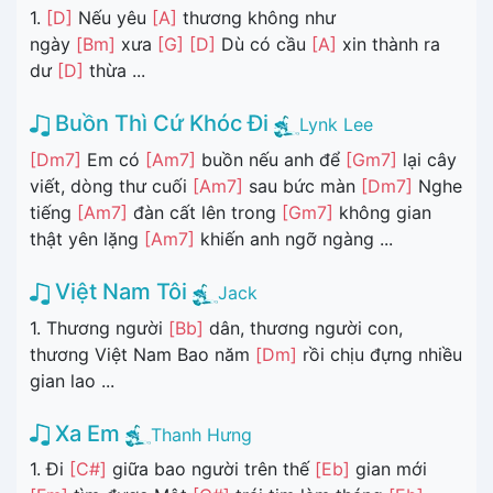
1.
[D]
Nếu yêu
[A]
thương không như
ngày
[Bm]
xưa
[G]
[D]
Dù có cầu
[A]
xin thành ra
dư
[D]
thừa ...
Buồn Thì Cứ Khóc Đi
Lynk Lee
[Dm7]
Em có
[Am7]
buồn nếu anh để
[Gm7]
lại cây
viết, dòng thư cuối
[Am7]
sau bức màn
[Dm7]
Nghe
tiếng
[Am7]
đàn cất lên trong
[Gm7]
không gian
thật yên lặng
[Am7]
khiến anh ngỡ ngàng ...
Việt Nam Tôi
Jack
1. Thương người
[Bb]
dân, thương người con,
thương Việt Nam Bao năm
[Dm]
rồi chịu đựng nhiều
gian lao ...
Xa Em
Thanh Hưng
1. Đi
[C#]
giữa bao người trên thế
[Eb]
gian mới