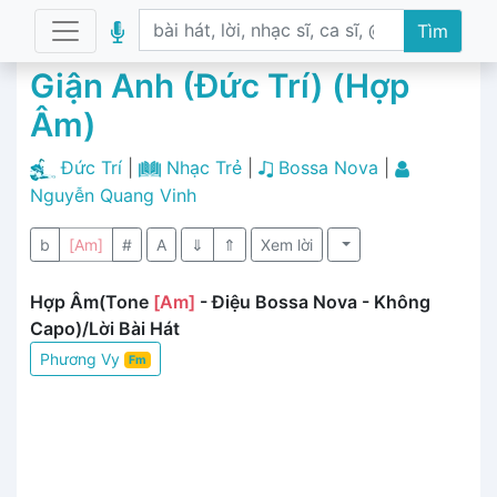
Tìm
Giận Anh (Đức Trí) (Hợp
Âm)
Đức Trí
|
Nhạc Trẻ
|
Bossa Nova
|
Nguyễn Quang Vinh
b
[Am]
#
A
⇓
⇑
Xem lời
Hợp Âm(Tone
[Am]
- Điệu Bossa Nova - Không
Capo)/Lời Bài Hát
Phương Vy
Fm