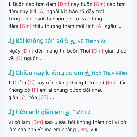
1. Buồn nào hơn đêm
[Dm]
nay buồn
[Gm]
nào hơn
đêm nay khi
[A]
ngoài kia bão tố đầy trời
Từng
[Dm]
cánh lá cuốn gió rơi vào lòng
đêm
[Gm]
thâu thương thầm mối tình
[A]
ngâu ...
Bài không tên số 9
Vũ Thành An
Ngày
[Dm]
đến mang tin buồn Thời
[Gm]
gian theo
về
[C]
nguồn ...
Chiều nay không có em
Ngô Thụy Miên
1. Chiều
[C]
nay mình lang thang trên phố
[Em]
dài
Không có
[F]
em ai chung bước dỗi nhau
giận
[C]
hờn
[C7]
...
Hờn anh giận em
Tuấn Lê
Vì cớ làm
[Dm]
sao u sầu hỏi không thèm nói Vì cớ
làm sao anh về mà em chẳng
[Gm]
vui ...