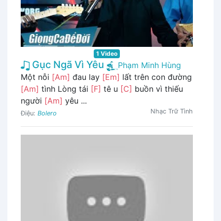
1 Video
Gục Ngã Vì Yêu
Phạm Minh Hùng
Một nỗi
[Am]
đau lay
[Em]
lất trên con đường
[Am]
tình Lòng tái
[F]
tê u
[C]
buồn vì thiếu
người
[Am]
yêu ...
Nhạc Trữ Tình
Điệu:
Bolero