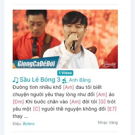
1 Video
Sầu Lẻ Bóng 3
Anh Bằng
Đường tình nhiều khổ
[Am]
đau tôi biết
chuyện người yêu thay lòng như đổi
[Am]
áo
[Dm]
Khi bước chân vào
[Am]
đời tôi
[G]
trót
yêu một
[C]
người thề nguyện không đổi
[E7]
thay ...
Nhạc Vàng
Điệu:
Bolero