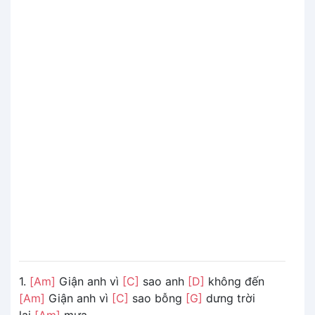
1.
[Am]
Giận anh vì
[C]
sao anh
[D]
không đến
[Am]
Giận anh vì
[C]
sao bỗng
[G]
dưng trời
lại
[Am]
mưa