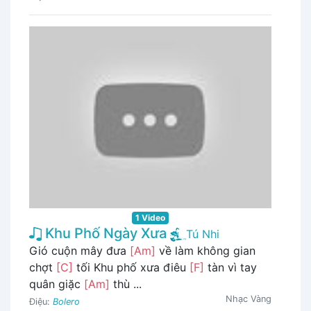
1 Video
Khu Phố Ngày Xưa
Tú Nhi
Gió cuộn mây đưa
[Am]
về làm không gian
chợt
[C]
tối Khu phố xưa điêu
[F]
tàn vì tay
quân giặc
[Am]
thù ...
Nhạc Vàng
Điệu:
Bolero