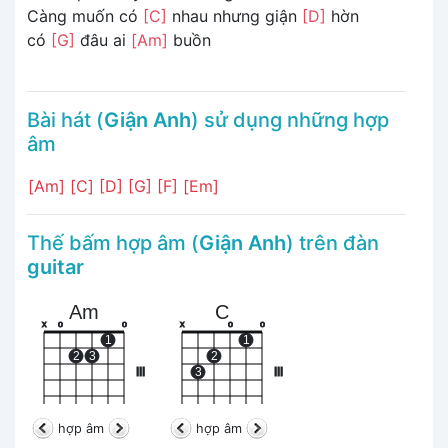
Càng muốn có
[C]
nhau nhưng giận
[D]
hờn
có
[G]
đâu ai
[Am]
buồn
Bài hát (
Giận Anh
) sử dụng những hợp
âm
[Am]
[C]
[D]
[G]
[F]
[Em]
Thế bấm hợp âm (
Giận Anh
) trên đàn
guitar
Am
C
x
o
o
x
o
o
1
1
2
3
2
III
3
III
hợp âm
hợp âm