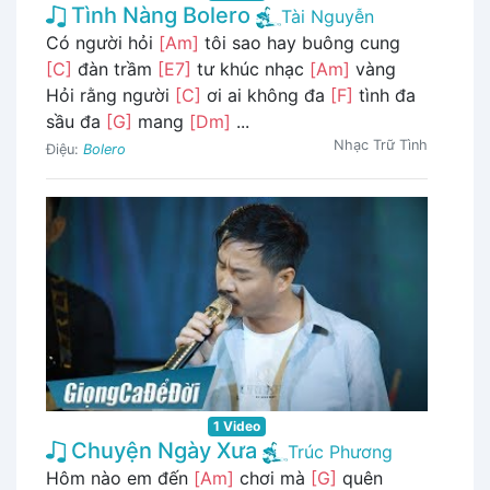
Tình Nàng Bolero
Tài Nguyễn
Có người hỏi
[Am]
tôi sao hay buông cung
[C]
đàn trầm
[E7]
tư khúc nhạc
[Am]
vàng
Hỏi rằng người
[C]
ơi ai không đa
[F]
tình đa
sầu đa
[G]
mang
[Dm]
...
Nhạc Trữ Tình
Điệu:
Bolero
1 Video
Chuyện Ngày Xưa
Trúc Phương
Hôm nào em đến
[Am]
chơi mà
[G]
quên