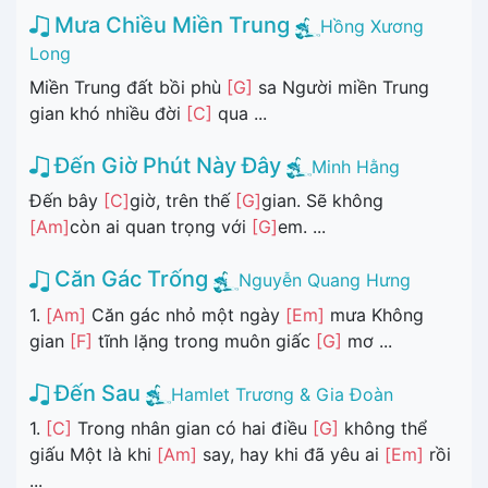
Mưa Chiều Miền Trung
Hồng Xương
Long
Miền Trung đất bồi phù
[G]
sa Người miền Trung
gian khó nhiều đời
[C]
qua ...
Đến Giờ Phút Này Đây
Minh Hằng
Đến bây
[C]
giờ, trên thế
[G]
gian. Sẽ không
[Am]
còn ai quan trọng với
[G]
em. ...
Căn Gác Trống
Nguyễn Quang Hưng
1.
[Am]
Căn gác nhỏ một ngày
[Em]
mưa Không
gian
[F]
tĩnh lặng trong muôn giấc
[G]
mơ ...
Đến Sau
Hamlet Trương & Gia Đoàn
1.
[C]
Trong nhân gian có hai điều
[G]
không thể
giấu Một là khi
[Am]
say, hay khi đã yêu ai
[Em]
rồi
...