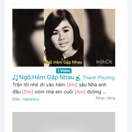
1 Video
Ngõ Hẻm Gặp Nhau
Thanh Phương
Trên lối nhỏ đi vào hẻm
[Am]
sâu Nhà anh
đầu
[Dm]
xóm nhà em cuối
[Am]
đường ...
Nhạc Vàng
Điệu:
Habanera