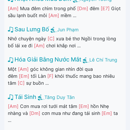
[Am]
Mưa đêm chìm trong phố
[Dm]
đêm
[E7]
Giọt
sầu lạnh buốt môi
[Am]
mềm ...
Sau Lưng Bố
Jun Phạm
Nhớ chuyện ngày
[C]
xưa bé thơ Ngồi trong lòng
bố lái xe đi
[Am]
chơi khắp nơi ...
Hóa Giải Bằng Nước Mắt
Lê Chí Trung
Một
[Am]
góc không gian nhìn đời qua
đêm
[Em]
tối Làn
[F]
khói thuốc mang bao nhiêu
tâm
[C]
sự buồn ...
Tái Sinh
Tăng Duy Tân
[Am]
Cơn mưa rơi tưới mát tâm
[Em]
hồn Nhẹ
nhàng và
[Dm]
cơn mưa như đang tái sinh
[Em]
ta
...