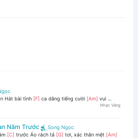
Ngọc
n Hát bài tình
[F]
ca dâng tiếng cười
[Am]
vui ...
Nhạc Vàng
àn Năm Trước
Song Ngọc
năm
[C]
trước Áo rách tả
[G]
tơi, xác thân mệt
[Am]