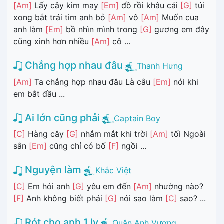
[Am]
Lấy cây kim may
[Em]
đồ rồi khâu cái
[G]
túi
xong bắt trái tim anh bỏ
[Am]
vô
[Am]
Muốn cua
anh làm
[Em]
bồ nhìn mình trong
[G]
gương em đây
cũng xinh hơn nhiều
[Am]
cô ...
Chẳng hợp nhau đâu
Thanh Hưng
[Am]
Ta chẳng hợp nhau đâu Là câu
[Em]
nói khi
em bắt đầu ...
Ai lớn cũng phải
Captain Boy
[C]
Hàng cây
[G]
nhắm mắt khi trời
[Am]
tối Ngoài
sân
[Em]
cũng chỉ có bố
[F]
ngồi ...
Nguyện làm
Khắc Việt
[C]
Em hỏi anh
[G]
yêu em đến
[Am]
nhường nào?
[F]
Anh không biết phải
[G]
nói sao làm
[C]
sao? ...
Rót cho anh 1 ly
Quân Anh Vương