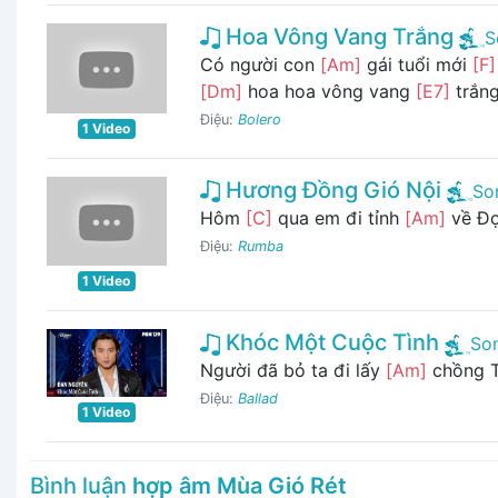
Hoa Vông Vang Trắng
S
Có người con
[Am]
gái tuổi mới
[F]
[Dm]
hoa hoa vông vang
[E7]
trắn
Điệu:
Bolero
1 Video
Hương Đồng Gió Nội
So
Hôm
[C]
qua em đi tỉnh
[Am]
về Đợ
Điệu:
Rumba
1 Video
Khóc Một Cuộc Tình
So
Người đã bỏ ta đi lấy
[Am]
chồng T
Điệu:
Ballad
1 Video
Bình luận
hợp âm Mùa Gió Rét