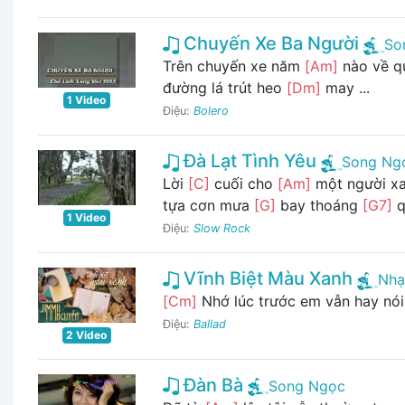
Chuyến Xe Ba Người
So
Trên chuyến xe năm
[Am]
nào về q
đường lá trút heo
[Dm]
may ...
1 Video
Điệu:
Bolero
Đà Lạt Tình Yêu
Song Ng
Lời
[C]
cuối cho
[Am]
một người x
tựa cơn mưa
[G]
bay thoáng
[G7]
q
1 Video
Điệu:
Slow Rock
Vĩnh Biệt Màu Xanh
Nhạ
[Cm]
Nhớ lúc trước em vẫn hay nói
Điệu:
Ballad
2 Video
Đàn Bà
Song Ngọc