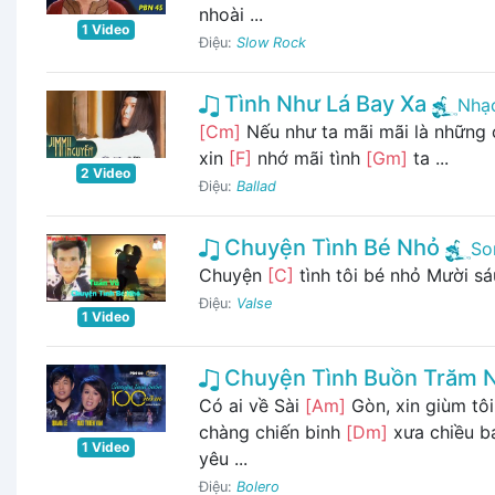
nhoài ...
1 Video
Điệu:
Slow Rock
Tình Như Lá Bay Xa
Nhạc
[Cm]
Nếu như ta mãi mãi là những
xin
[F]
nhớ mãi tình
[Gm]
ta ...
2 Video
Điệu:
Ballad
Chuyện Tình Bé Nhỏ
So
Chuyện
[C]
tình tôi bé nhỏ Mười sá
Điệu:
Valse
1 Video
Chuyện Tình Buồn Trăm 
Có ai về Sài
[Am]
Gòn, xin giùm tô
chàng chiến binh
[Dm]
xưa chiều 
1 Video
yêu ...
Điệu:
Bolero