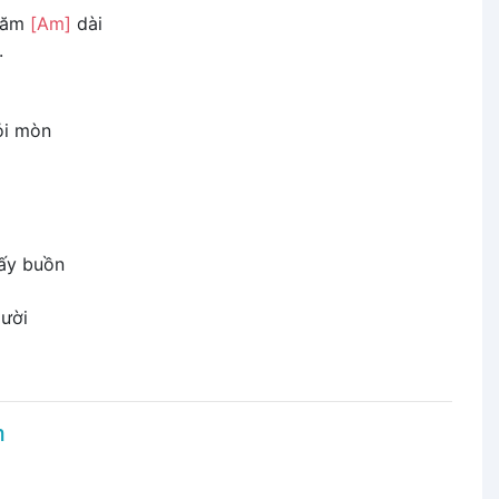
năm
[Am]
dài
.
ỏi mòn
ấy buồn
ười
m