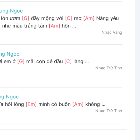
ong Ngọc
lớn ươm
[G]
đầy mộng với
[C]
mơ
[Am]
Nàng yêu
g như màu trắng tâm
[Am]
hồn ...
Nhạc Vàng
ng Ngọc
i em ở
[G]
mãi con đê đầu
[C]
làng ...
Nhạc Trữ Tình
ng Ngọc
a hỏi lòng
[Em]
mình có buồn
[Am]
không ...
Nhạc Trữ Tình