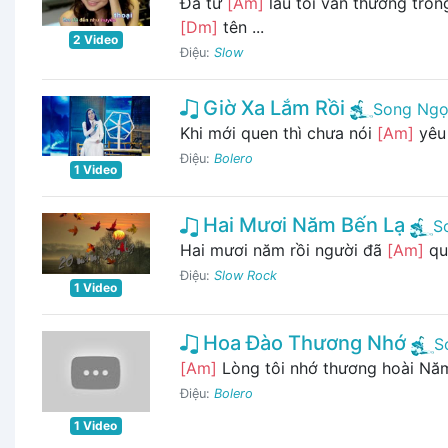
Đã từ
[Am]
lâu tôi vẫn thường tro
[Dm]
tên ...
2 Video
Điệu:
Slow
Giờ Xa Lắm Rồi
Song Ngọ
Khi mới quen thì chưa nói
[Am]
yêu
Điệu:
Bolero
1 Video
Hai Mươi Năm Bến Lạ
S
Hai mươi năm rồi người đã
[Am]
qu
Điệu:
Slow Rock
1 Video
Hoa Đào Thương Nhớ
S
[Am]
Lòng tôi nhớ thương hoài Năm
Điệu:
Bolero
1 Video