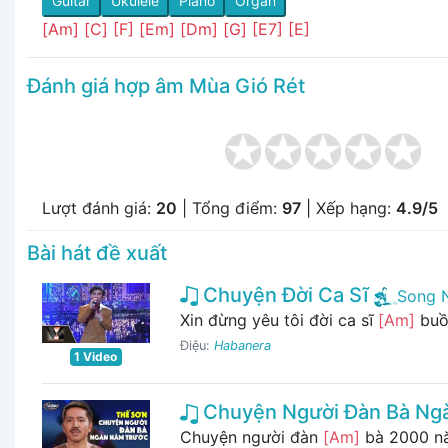
Guitar
Ukulele
Piano
Organ
[Am]
[C]
[F]
[Em]
[Dm]
[G]
[E7]
[E]
Đánh giá hợp âm Mùa Gió Rét
Lượt đánh giá:
20
| Tổng điểm:
97
| Xếp hạng:
4.9/5
Bài hát đề xuất
Chuyện Đời Ca Sĩ
Song 
Xin đừng yêu tôi đời ca sĩ
[Am]
buồ
Điệu:
Habanera
1 Video
Chuyện Người Đàn Bà Ng
Chuyện người đàn
[Am]
bà 2000 