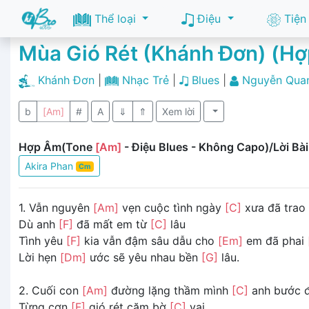
Thể loại
Điệu
Tiện
Mùa Gió Rét (Khánh Đơn) (H
Khánh Đơn
|
Nhạc Trẻ
|
Blues
|
Nguyễn Quan
b
[Am]
#
A
⇓
⇑
Xem lời
Hợp Âm(Tone
[Am]
- Điệu Blues - Không Capo)/Lời Bài
Akira Phan
Cm
1. Vẫn nguyên
[Am]
vẹn cuộc tình ngày
[C]
xưa đã trao
Dù anh
[F]
đã mất em từ
[C]
lâu
Tình yêu
[F]
kia vẫn đậm sâu dẫu cho
[Em]
em đã phai
Lời hẹn
[Dm]
ước sẽ yêu nhau bền
[G]
lâu.
2. Cuối con
[Am]
đường lặng thầm mình
[C]
anh bước đ
Từng cơn
[F]
gió rét căm bờ
[C]
vai