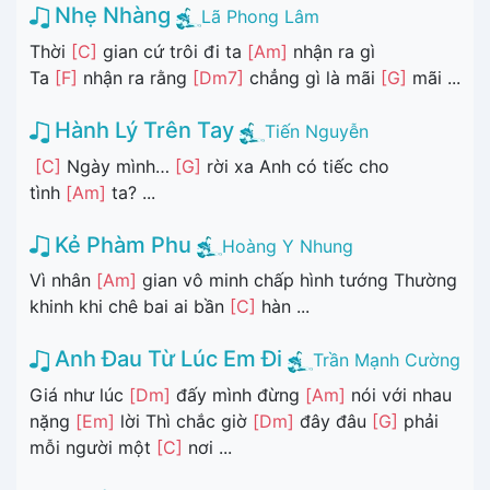
Nhẹ Nhàng
Lã Phong Lâm
Thời
[C]
gian cứ trôi đi ta
[Am]
nhận ra gì
Ta
[F]
nhận ra rằng
[Dm7]
chẳng gì là mãi
[G]
mãi ...
Hành Lý Trên Tay
Tiến Nguyễn
[C]
Ngày mình…
[G]
rời xa Anh có tiếc cho
tình
[Am]
ta? ...
Kẻ Phàm Phu
Hoàng Y Nhung
Vì nhân
[Am]
gian vô minh chấp hình tướng Thường
khinh khi chê bai ai bần
[C]
hàn ...
Anh Đau Từ Lúc Em Đi
Trần Mạnh Cường
Giá như lúc
[Dm]
đấy mình đừng
[Am]
nói với nhau
nặng
[Em]
lời Thì chắc giờ
[Dm]
đây đâu
[G]
phải
mỗi người một
[C]
nơi ...