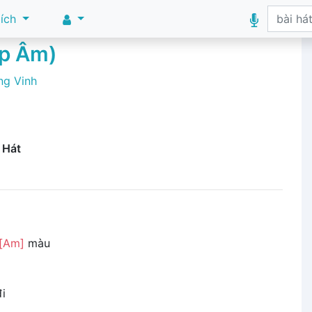
 ích
ợp Âm)
g Vinh
 Hát
[Am]
màu
i