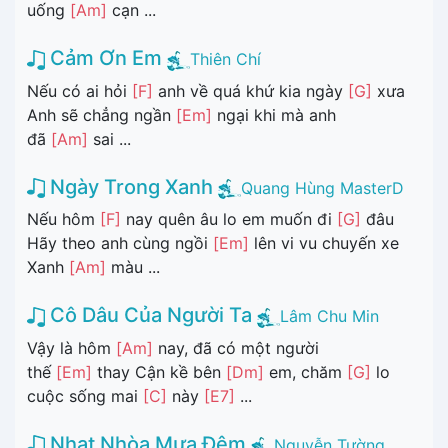
uống
[Am]
cạn ...
Cảm Ơn Em
Thiên Chí
Nếu có ai hỏi
[F]
anh về quá khứ kia ngày
[G]
xưa
Anh sẽ chẳng ngần
[Em]
ngại khi mà anh
đã
[Am]
sai ...
Ngày Trong Xanh
Quang Hùng MasterD
Nếu hôm
[F]
nay quên âu lo em muốn đi
[G]
đâu
Hãy theo anh cùng ngồi
[Em]
lên vi vu chuyến xe
Xanh
[Am]
màu ...
Cô Dâu Của Người Ta
Lâm Chu Min
Vậy là hôm
[Am]
nay, đã có một người
thế
[Em]
thay Cận kề bên
[Dm]
em, chăm
[G]
lo
cuộc sống mai
[C]
này
[E7]
...
Nhạt Nhòa Mưa Đêm
Nguyễn Tường