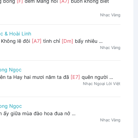
ng bóng
[F]
đêm Mang nỗi
[A7]
buồn không biết
Nhạc Vàng
c & Hoài Linh
 Không lẽ đôi
[A7]
tình chỉ
[Dm]
bấy nhiêu ...
Nhạc Vàng
ong Ngọc
ên ta Hay hai mươi năm ta đã
[E7]
quên người ...
Nhạc Ngoại Lời Việt
ong Ngọc
 ấy giữa mùa đào hoa đua nở ...
Nhạc Vàng