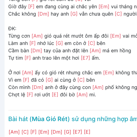
Giờ đây
[F]
em đang cùng ai chắc yên
[Em]
vui tháng 
Chắc không
[Dm]
hay anh
[G]
vẫn chưa quên
[C]
người
ĐK:
Từng cơn
[Am]
gió quá rét mướt ôm ấp đôi
[Em]
vai m
Làm anh
[F]
nhớ lúc
[G]
em còn ở
[C]
bên
Cầm bàn
[Dm]
tay của anh đặt lên
[Am]
má em hồng
Tự tim
[F]
anh trao lên một hơi
[E7]
ấm.
Ở nơi
[Am]
ấy có gió rét nhưng chắc em
[Em]
không th
Vì em
[F]
đã có
[G]
ai cùng ở
[C]
bên
Còn mình
[Dm]
anh ở đây cùng con
[Am]
phố không ng
Chợt lệ
[F]
rơi ướt
[E]
đôi bờ
[Am]
mi.
Bài hát (
Mùa Gió Rét
) sử dụng những hợp â
[Am]
[C]
[F]
[Em]
[Dm]
[G]
[E7]
[E]