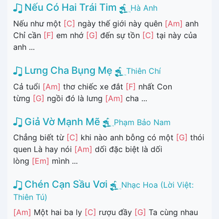
Nếu Có Hai Trái Tim
Hà Anh
Nếu như một
[C]
ngày thế giới này quên
[Am]
anh
Chỉ cần
[F]
em nhớ
[G]
đến sự tồn
[C]
tại này của
anh ...
Lưng Cha Bụng Mẹ
Thiên Chí
Cả tuổi
[Am]
thơ chiếc xe đắt
[F]
nhất Con
từng
[G]
ngồi đó là lưng
[Am]
cha ...
Giả Vờ Mạnh Mẽ
Phạm Bảo Nam
Chẳng biết từ
[C]
khi nào anh bỗng có một
[G]
thói
quen Là hay nói
[Am]
dối đặc biệt là dối
lòng
[Em]
mình ...
Chén Cạn Sầu Vơi
Nhạc Hoa (Lời Việt:
Thiên Tú)
[Am]
Một hai ba ly
[C]
rượu đầy
[G]
Ta cùng nhau