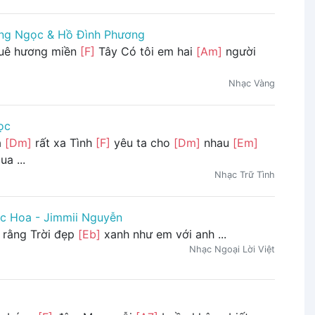
ng Ngọc & Hồ Đình Phương
uê hương miền
[F]
Tây Có tôi em hai
[Am]
người
Nhạc Vàng
ọc
a
[Dm]
rất xa Tình
[F]
yêu ta cho
[Dm]
nhau
[Em]
ua ...
Nhạc Trữ Tình
c Hoa - Jimmii Nguyễn
 rằng Trời đẹp
[Eb]
xanh như em với anh ...
Nhạc Ngoại Lời Việt