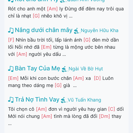
Rót cho anh một
[Am]
ly Đừng để đêm nay trôi qua
chỉ là nhạt
[G]
nhẽo khô vị ...
Nắng dưới chân mây
Nguyễn Hữu Kha
[F]
Nhìn bầu trời tối, lấp lánh ánh
[G]
đèn mờ dần
lối Nỗi nhớ đã
[Em]
từng là mộng ước bên nhau
với
[Am]
người yêu dấu ...
Bàn Tay Của Mẹ
Ngài Về Bờ Hụt
[Em]
Mỗi khi con bước chân
[Am]
xa
[D]
Luôn
mang theo dáng mẹ
[G]
già ...
Trả Nợ Tình Vay
Vũ Tuấn Khang
Tôi chọn cô
[Am]
đơn vì người yêu hay gian
[C]
dối
Mới nói chung
[Am]
tình mà lòng đã đổi
[Dm]
thay
...