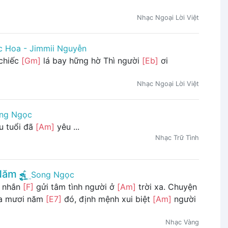
Nhạc Ngoại Lời Việt
 Hoa - Jimmii Nguyễn
 chiếc
[Gm]
lá bay hững hờ Thì người
[Eb]
ơi
Nhạc Ngoại Lời Việt
ng Ngọc
u tuổi đã
[Am]
yêu ...
Nhạc Trữ Tình
Năm
Song Ngọc
i nhắn
[F]
gửi tâm tình người ở
[Am]
trời xa. Chuyện
ba mươi năm
[E7]
đó, định mệnh xui biệt
[Am]
người
Nhạc Vàng