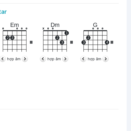
tar
Em
Dm
G
o
o
o
o
x
o
o
o
o
o
1
2
3
2
2
III
3
III
3
4
III
hợp âm
hợp âm
hợp âm