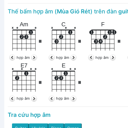
Thế bấm hợp âm (
Mùa Gió Rét
) trên đàn
gui
Am
C
F
x
o
o
x
o
o
1
1
1
1
1
2
3
2
2
III
3
III
3
4
III
hợp âm
hợp âm
hợp âm
E7
E
o
o
o
o
o
o
o
1
1
2
2
3
III
III
hợp âm
hợp âm
Tra cứu hợp âm