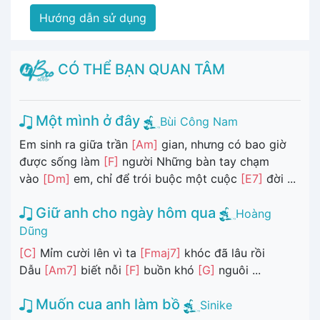
Hướng dẫn sử dụng
CÓ THỂ BẠN QUAN TÂM
Một mình ở đây
Bùi Công Nam
Em sinh ra giữa trần
[Am]
gian, nhưng có bao giờ
được sống làm
[F]
người Những bàn tay chạm
vào
[Dm]
em, chỉ để trói buộc một cuộc
[E7]
đời ...
Giữ anh cho ngày hôm qua
Hoàng
Dũng
[C]
Mỉm cười lên vì ta
[Fmaj7]
khóc đã lâu rồi
Dẫu
[Am7]
biết nỗi
[F]
buồn khó
[G]
nguôi ...
Muốn cua anh làm bồ
Sinike