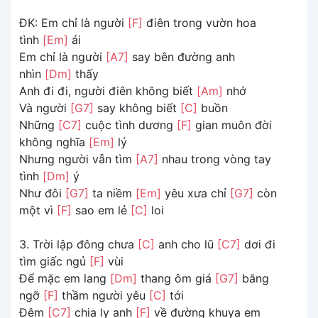
ĐK: Em chỉ là người
[F]
điên trong vườn hoa
tình
[Em]
ái
Em chỉ là người
[A7]
say bên đường anh
nhìn
[Dm]
thấy
Anh đi đi, người điên không biết
[Am]
nhớ
Và người
[G7]
say không biết
[C]
buồn
Những
[C7]
cuộc tình dương
[F]
gian muôn đời
không nghĩa
[Em]
lý
Nhưng người vẫn tìm
[A7]
nhau trong vòng tay
tình
[Dm]
ý
Như đôi
[G7]
ta niềm
[Em]
yêu xưa chỉ
[G7]
còn
một vì
[F]
sao em lẻ
[C]
loi
3. Trời lập đông chưa
[C]
anh cho lũ
[C7]
dơi đi
tìm giấc ngủ
[F]
vùi
Để mặc em lang
[Dm]
thang ôm giá
[G7]
băng
ngỡ
[F]
thầm người yêu
[C]
tới
Đêm
[C7]
chia ly anh
[F]
về đường khuya em