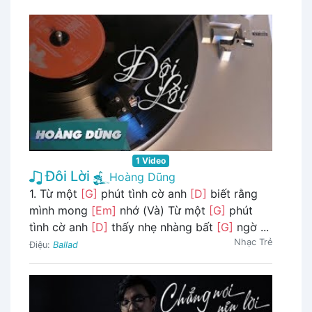
1 Video
Đôi Lời
Hoàng Dũng
1. Từ một
[G]
phút tình cờ anh
[D]
biết rằng
mình mong
[Em]
nhớ (Và) Từ một
[G]
phút
tình cờ anh
[D]
thấy nhẹ nhàng bất
[G]
ngờ ...
Nhạc Trẻ
Điệu:
Ballad