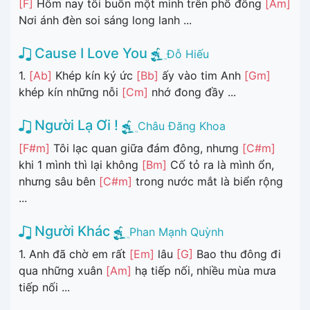
[F]
Hôm nay tôi buồn một mình trên phố đông
[Am]
Nơi ánh đèn soi sáng long lanh ...
Cause I Love You
Đỗ Hiếu
1.
[Ab]
Khép kín ký ức
[Bb]
ấy vào tim Anh
[Gm]
khép kín những nỗi
[Cm]
nhớ đong đầy ...
Người Lạ Ơi !
Châu Đăng Khoa
[F#m]
Tôi lạc quan giữa đám đông, nhưng
[C#m]
khi 1 mình thì lại không
[Bm]
Cố tỏ ra là mình ổn,
nhưng sâu bên
[C#m]
trong nước mắt là biển rộng
...
Người Khác
Phan Mạnh Quỳnh
1. Anh đã chờ em rất
[Em]
lâu
[G]
Bao thu đông đi
qua những xuân
[Am]
hạ tiếp nối, nhiều mùa mưa
tiếp nối ...