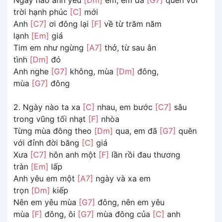
trời hạnh phúc
[C]
mới
Anh
[C7]
ơi đông lại
[F]
về từ trăm năm
lạnh
[Em]
giá
Tim em như ngừng
[A7]
thở, từ sau ân
tình
[Dm]
đó
Anh nghe
[G7]
không, mùa
[Dm]
đông,
mùa
[G7]
đông
2. Ngày nào ta xa
[C]
nhau, em bước
[C7]
sâu
trong vũng tối nhạt
[F]
nhòa
Từng mùa đông theo
[Dm]
qua, em đã
[G7]
quên
với đỉnh đời băng
[C]
giá
Xưa
[C7]
hôn anh một
[F]
lần rồi đau thương
tràn
[Em]
lấp
Anh yêu em một
[A7]
ngày và xa em
trọn
[Dm]
kiếp
Nên em yêu mùa
[G7]
đông, nên em yêu
mùa
[F]
đông, ôi
[G7]
mùa đông của
[C]
anh