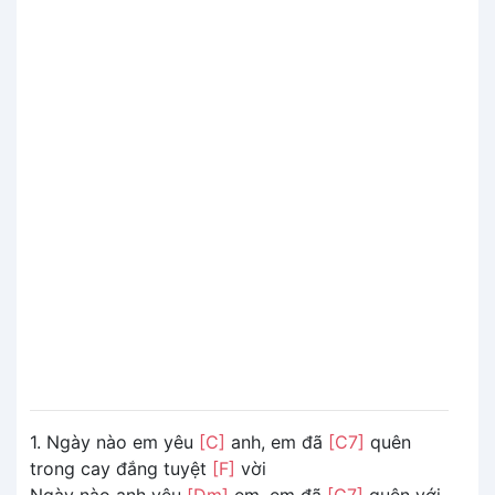
1. Ngày nào em yêu
[C]
anh, em đã
[C7]
quên
trong cay đắng tuyệt
[F]
vời
Ngày nào anh yêu
[Dm]
em, em đã
[G7]
quên với