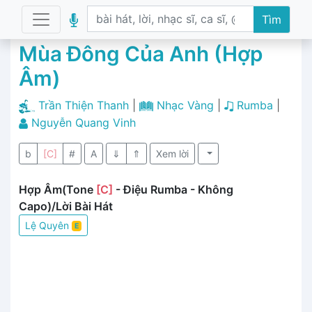
Tìm
Mùa Đông Của Anh (Hợp
Âm)
Trần Thiện Thanh
|
Nhạc Vàng
|
Rumba
|
Nguyễn Quang Vinh
b
[C]
#
A
⇓
⇑
Xem lời
Hợp Âm(Tone
[C]
- Điệu Rumba - Không
Capo)/Lời Bài Hát
Lệ Quyên
E