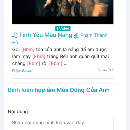
1 Video
Tình Yêu Màu Nắng
Phạm Thanh
Hà
Gọi
[Bbm]
tên của anh là nắng để em được
làm mây
[Ebm]
trắng Bên anh quấn quít mãi
chẳng
[Ebm]
rời
[Bbm]
...
Nhạc Trẻ
Điệu:
Ballad
Bình luận
hợp âm Mùa Đông Của Anh
Nội dung: