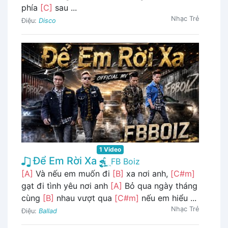
phía
[C]
sau ...
Nhạc Trẻ
Điệu:
Disco
1 Video
Để Em Rời Xa
FB Boiz
[A]
Và nếu em muốn đi
[B]
xa nơi anh,
[C#m]
gạt đi tình yêu nơi anh
[A]
Bỏ qua ngày tháng
cùng
[B]
nhau vượt qua
[C#m]
nếu em hiểu ...
Nhạc Trẻ
Điệu:
Ballad