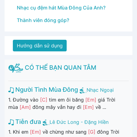
Nhạc cụ đệm hát Mùa Đông Của Anh?
Thành viên đóng góp?
Hướng dẫn sử dụng
CÓ THỂ BẠN QUAN TÂM
Người Tình Mùa Đông
Nhạc Ngoại
1. Đường vào
[C]
tim em ôi băng
[Em]
giá Trời
mùa
[Am]
đông mây vẫn hay đi
[Em]
về ...
Tiễn đưa
Lê Đức Long - Đặng Hiền
1. Khi em
[Em]
về chừng như sang
[G]
đông Trời