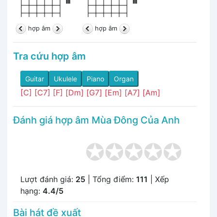
III
III
hợp âm
hợp âm
Tra cứu hợp âm
Guitar
Ukulele
Piano
Organ
[C]
[C7]
[F]
[Dm]
[G7]
[Em]
[A7]
[Am]
Đánh giá hợp âm Mùa Đông Của Anh
Lượt đánh giá:
25
| Tổng điểm:
111
| Xếp
hạng:
4.4/5
Bài hát đề xuất