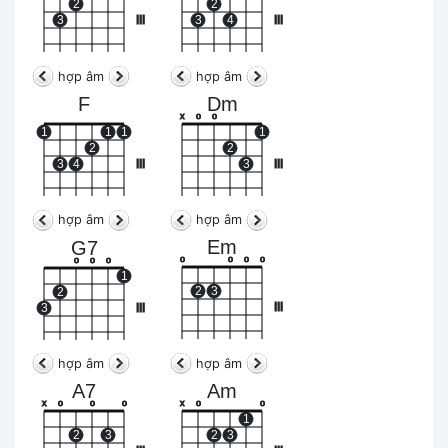
2
2
3
III
3
4
III
hợp âm
hợp âm
F
Dm
x
o
o
1
1
1
1
2
2
3
4
III
3
III
hợp âm
hợp âm
Em
G7
o
o
o
o
o
o
o
1
2
3
2
III
3
III
hợp âm
hợp âm
A7
Am
x
o
o
o
x
o
o
1
2
3
2
3