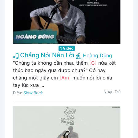
1 Video
Chẳng Nói Nên Lời
Hoàng Dũng
"Chúng ta không cần nhau thêm
[C]
nữa kết
thúc bao ngày qua được chưa?" Có hay
chăng một giây em
[Am]
muốn nói lời chia
tay lúc xưa ...
Nhạc Trẻ
Điệu:
Slow Rock