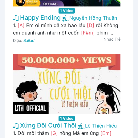
1 Video
Happy Ending
Nguyễn Hồng Thuận
1.
[A]
Em ơi mình đã xa bao lâu
[D]
rồi Không
em quanh anh như một cuốn
[F#m]
phim ...
Nhạc Trẻ
Điệu:
Ballad
1 Video
Xứng Đôi Cưới Thôi
Lê Thiện Hiếu
1. Đôi môi thắm
[G]
nồng Má em ửng
[Em]