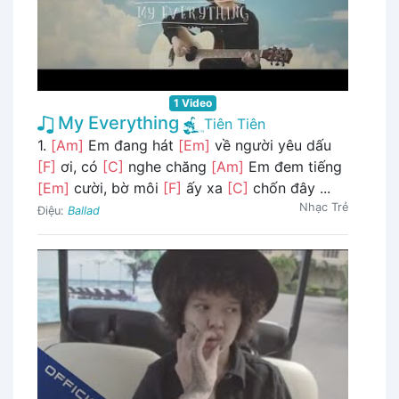
1 Video
My Everything
Tiên Tiên
1.
[Am]
Em đang hát
[Em]
về người yêu dấu
[F]
ơi, có
[C]
nghe chăng
[Am]
Em đem tiếng
[Em]
cười, bờ môi
[F]
ấy xa
[C]
chốn đây ...
Nhạc Trẻ
Điệu:
Ballad