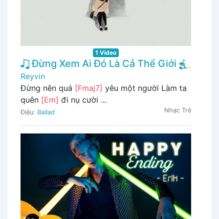
1 Video
Đừng Xem Ai Đó Là Cả Thế Giới
Reyvin
Đừng nên quá
[Fmaj7]
yêu một người Làm ta
quên
[Em]
đi nụ cười ...
Nhạc Trẻ
Điệu:
Ballad