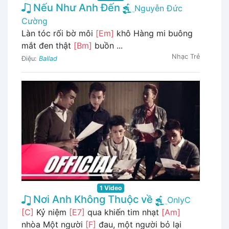
Nếu Như Anh Đến
Nguyễn Đức
Cường
Làn tóc rối bờ môi
[Em]
khô Hàng mi buông
mắt đen thật
[Bm]
buồn ...
Nhạc Trẻ
Điệu:
Ballad
1 Video
Nơi Anh Không Thuộc về
OnlyC
[C]
Kỷ niệm
[E7]
qua khiến tim nhạt
[Am]
nhòa Một người
[F]
đau, một người bỏ lại