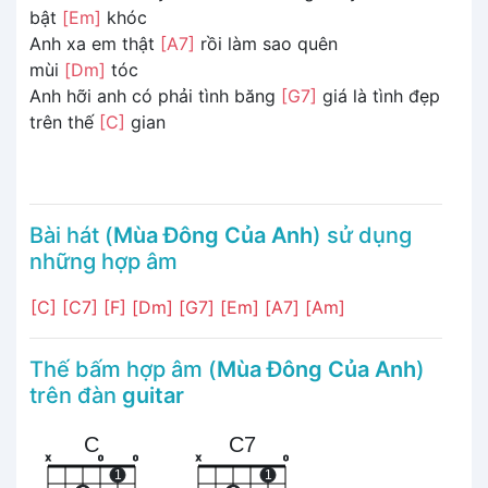
bật
[Em]
khóc
Anh xa em thật
[A7]
rồi làm sao quên
mùi
[Dm]
tóc
Anh hỡi anh có phải tình băng
[G7]
giá là tình đẹp
trên thế
[C]
gian
Bài hát (
Mùa Đông Của Anh
) sử dụng
những hợp âm
[C]
[C7]
[F]
[Dm]
[G7]
[Em]
[A7]
[Am]
Thế bấm hợp âm (
Mùa Đông Của Anh
)
trên đàn
guitar
C
C7
x
o
o
x
o
1
1