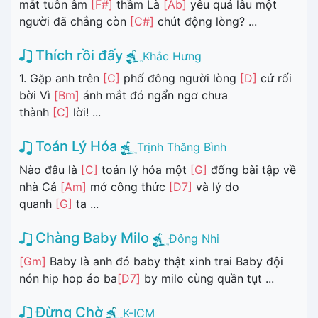
mắt tuôn âm
[F#]
thầm Là
[Ab]
yêu quá lâu một
người đã chẳng còn
[C#]
chút động lòng? ...
Thích rồi đấy
Khắc Hưng
1. Gặp anh trên
[C]
phố đông người lòng
[D]
cứ rối
bời Vì
[Bm]
ánh mắt đó ngẩn ngơ chưa
thành
[C]
lời! ...
Toán Lý Hóa
Trịnh Thăng Bình
Nào đâu là
[C]
toán lý hóa một
[G]
đống bài tập về
nhà Cả
[Am]
mớ công thức
[D7]
và lý do
quanh
[G]
ta ...
Chàng Baby Milo
Đông Nhi
[Gm]
Baby là anh đó baby thật xinh trai Baby đội
nón hip hop áo ba
[D7]
by milo cùng quần tụt ...
Đừng Chờ
K-ICM