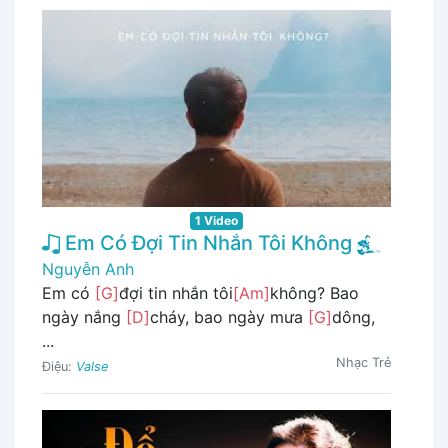
1 Video
Em Có Đợi Tin Nhắn Tôi Không
Nguyễn Anh
Em có
[G]
đợi tin nhắn tôi
[Am]
không? Bao
ngày nắng
[D]
cháy, bao ngày mưa
[G]
dông,
...
Nhạc Trẻ
Điệu:
Valse