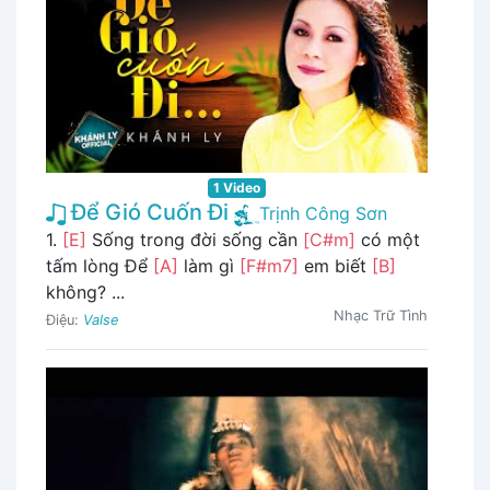
1 Video
Để Gió Cuốn Đi
Trịnh Công Sơn
1.
[E]
Sống trong đời sống cần
[C#m]
có một
tấm lòng Để
[A]
làm gì
[F#m7]
em biết
[B]
không? ...
Nhạc Trữ Tình
Điệu:
Valse