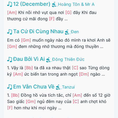
12 (December)
Hoàng Tôn & Mr A
[Am]
Khi nỗi nhớ vụt qua nơi
[G]
đây Khi đau
thương cứ mãi đong
[F]
đầy ...
Ta Cứ Đi Cùng Nhau
Đen
Em có
[Gm]
muốn ngày nào đó mình ra khơi Anh sẽ
[Gm]
đem những nhớ thương mà đóng thuyền ...
Đau Bởi Vì Ai
Đông Thiên Đức
1. Vậy là
[Bb]
ta đã xa nhau thật
[C]
sao Từng dòng
ký
[Am]
ức biến tan trong anh ngọt
[Dm]
ngào ...
Em Vẫn Chưa Về
Tanzui
1.
[Bb]
Đồng hồ vừa tích tắc, chỉ
[Am]
đến số 12 giờ
Sao giấc
[Gm]
ngủ đêm nay của
[C]
anh chợt khó
[F]
hơn như khi mọi ngày ...