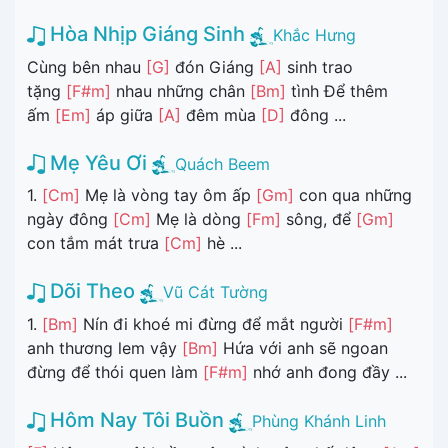
Hòa Nhịp Giáng Sinh
Khắc Hưng
Cùng bên nhau
[G]
đón Giáng
[A]
sinh trao
tặng
[F#m]
nhau những chân
[Bm]
tình Để thêm
ấm
[Em]
áp giữa
[A]
đêm mùa
[D]
đông ...
Mẹ Yêu Ơi
Quách Beem
1.
[Cm]
Mẹ là vòng tay ôm ấp
[Gm]
con qua những
ngày đông
[Cm]
Mẹ là dòng
[Fm]
sông, để
[Gm]
con tắm mát trưa
[Cm]
hè ...
Dõi Theo
Vũ Cát Tường
1.
[Bm]
Nín đi khoé mi đừng để mắt người
[F#m]
anh thương lem vậy
[Bm]
Hứa với anh sẽ ngoan
đừng để thói quen làm
[F#m]
nhớ anh đong đầy ...
Hôm Nay Tôi Buồn
Phùng Khánh Linh