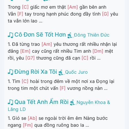
Trong
[C]
giấc mơ em thật
[Am]
gần bên anh
Vẫn
[F]
tay trong hạnh phúc đong đầy tình
[G]
yêu
ta vẫn lớn lao ...
Cô Đơn Sẽ Tốt Hơn
Đông Thiên Đức
1. Đã từng trao
[Am]
yêu thương rất nhiều nhận lại
đắng
[Em]
cay cũng rất nhiều Tim anh
[Dm]
mệt
rồi, yêu
[G7]
thương cũng đã cạn
[C]
rồi ...
Đừng Rời Xa Tôi
Quốc Juro
1. Tìm
[C]
hoài trong đêm về một nơi xa Đọng lại
trong tim một chút vấn
[F]
vương nồng nàn ...
Qua Tết Anh Ấm Rồi
Nguyễn Khoa &
Lăng LD
1. Gió se
[Ab]
se ngoài trời êm êm Nàng bước
ngang
[Fm]
qua đồng ruông bao la ...