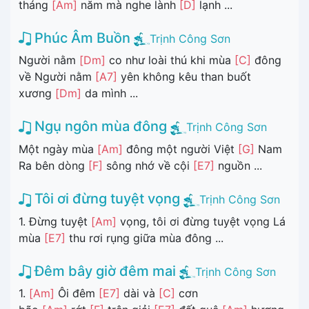
tháng
[Am]
năm mà nghe lành
[D]
lạnh ...
Phúc Âm Buồn
Trịnh Công Sơn
Người nằm
[Dm]
co như loài thú khi mùa
[C]
đông
về Người nằm
[A7]
yên không kêu than buốt
xương
[Dm]
da mình ...
Ngụ ngôn mùa đông
Trịnh Công Sơn
Một ngày mùa
[Am]
đông một người Việt
[G]
Nam
Ra bên dòng
[F]
sông nhớ về cội
[E7]
nguồn ...
Tôi ơi đừng tuyệt vọng
Trịnh Công Sơn
1. Đừng tuyệt
[Am]
vọng, tôi ơi đừng tuyệt vọng Lá
mùa
[E7]
thu rơi rụng giữa mùa đông ...
Đêm bây giờ đêm mai
Trịnh Công Sơn
1.
[Am]
Ôi đêm
[E7]
dài và
[C]
cơn