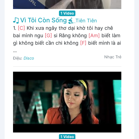
1 Video
Vì Tôi Còn Sống
Tiên Tiên
1.
[C]
Khi xưa ngây thơ dại khờ tôi hay chê
bai mình ngu
[G]
si Rằng không
[Am]
biết làm
gì không biết cần chi không
[F]
biết mình là ai
...
Nhạc Trẻ
Điệu:
Disco
1 Video