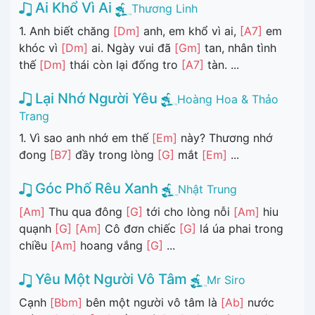
Ai Khổ Vì Ai
Thương Linh
1. Anh biết chăng
[Dm]
anh, em khổ vì ai,
[A7]
em
khóc vì
[Dm]
ai. Ngày vui đã
[Gm]
tan, nhân tình
thế
[Dm]
thái còn lại đống tro
[A7]
tàn. ...
Lại Nhớ Người Yêu
Hoàng Hoa & Thảo
Trang
1. Vì sao anh nhớ em thế
[Em]
này? Thương nhớ
đong
[B7]
đầy trong lòng
[G]
mắt
[Em]
...
Góc Phố Rêu Xanh
Nhật Trung
[Am]
Thu qua đông
[G]
tới cho lòng nỗi
[Am]
hiu
quạnh
[G]
[Am]
Cô đơn chiếc
[G]
lá úa phai trong
chiều
[Am]
hoang vắng
[G]
...
Yêu Một Người Vô Tâm
Mr Siro
Cạnh
[Bbm]
bên một người vô tâm là
[Ab]
nước