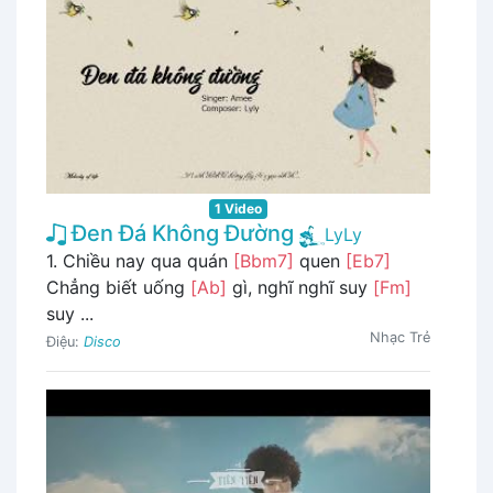
1 Video
Đen Đá Không Đường
LyLy
1. Chiều nay qua quán
[Bbm7]
quen
[Eb7]
Chẳng biết uống
[Ab]
gì, nghĩ nghĩ suy
[Fm]
suy ...
Nhạc Trẻ
Điệu:
Disco