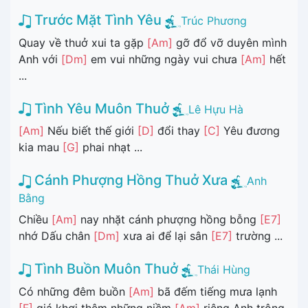
Trước Mặt Tình Yêu
Trúc Phương
Quay về thuở xui ta gặp
[Am]
gỡ đổ vỡ duyên mình
Anh với
[Dm]
em vui những ngày vui chưa
[Am]
hết
...
Tình Yêu Muôn Thuở
Lê Hựu Hà
[Am]
Nếu biết thế giới
[D]
đổi thay
[C]
Yêu đương
kia mau
[G]
phai nhạt ...
Cánh Phượng Hồng Thuở Xưa
Anh
Bằng
Chiều
[Am]
nay nhặt cánh phượng hồng bỗng
[E7]
nhớ Dấu chân
[Dm]
xưa ai để lại sân
[E7]
trường ...
Tình Buồn Muôn Thuở
Thái Hùng
Có những đêm buồn
[Am]
bã đếm tiếng mưa lạnh
[F]
giá khơi thêm những niềm
[Am]
riêng Anh trông