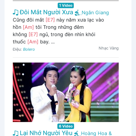
1 Video
Đôi Mắt Người Xưa
Ngân Giang
Cũng đôi mắt
[E7]
này năm xưa lạc vào
hồn
[Am]
tôi Trong những đêm
không
[E7]
ngủ, trong đèn nhìn khói
thuốc
[Am]
bay. ...
Nhạc Vàng
Điệu:
Bolero
6 Video
Lại Nhớ Người Yêu
Hoàng Hoa &