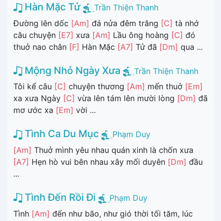
Hàn Mặc Tử
Trần Thiện Thanh
Đường lên dốc
[Am]
đá nửa đêm trăng
[C]
tà nhớ
câu chuyện
[E7]
xưa
[Am]
Lầu ông hoàng
[C]
đó
thuở nao chân
[F]
Hàn Mặc
[A7]
Tử đã
[Dm]
qua ...
Mộng Nhỏ Ngày Xưa
Trần Thiện Thanh
Tôi kể câu
[C]
chuyện thương
[Am]
mến thuở
[Em]
xa xưa Ngày
[C]
vừa lên tám lên mười lòng
[Dm]
đã
mơ ước xa
[Em]
vời ...
Tình Ca Du Mục
Phạm Duy
[Am]
Thuở mình yêu nhau quán xinh là chốn xưa
[A7]
Hẹn hò vui bên nhau xây mối duyên
[Dm]
đầu
...
Tình Đến Rồi Đi
Phạm Duy
Tình
[Am]
đến như bão, như gió thời tối tăm, lúc