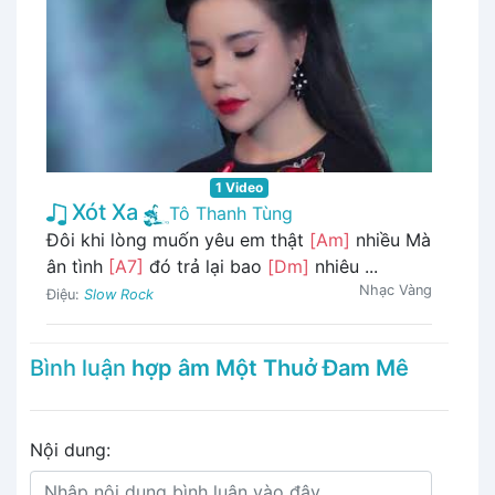
1 Video
Xót Xa
Tô Thanh Tùng
Đôi khi lòng muốn yêu em thật
[Am]
nhiều Mà
ân tình
[A7]
đó trả lại bao
[Dm]
nhiêu ...
Nhạc Vàng
Điệu:
Slow Rock
Bình luận
hợp âm Một Thuở Đam Mê
Nội dung: