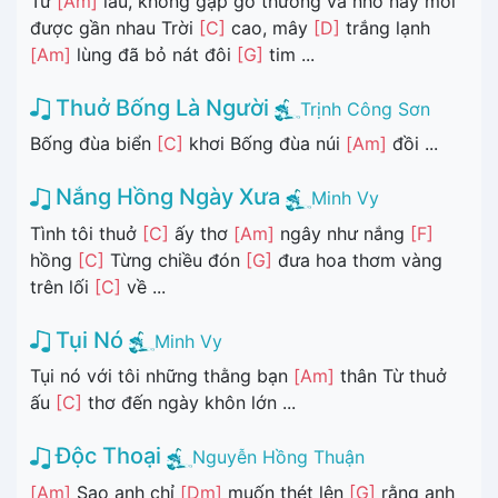
Từ
[Am]
lâu, không gặp gỡ thương và nhớ nay mới
được gần nhau Trời
[C]
cao, mây
[D]
trắng lạnh
[Am]
lùng đã bỏ nát đôi
[G]
tim ...
Thuở Bống Là Người
Trịnh Công Sơn
Bống đùa biển
[C]
khơi Bống đùa núi
[Am]
đồi ...
Nắng Hồng Ngày Xưa
Minh Vy
Tình tôi thuở
[C]
ấy thơ
[Am]
ngây như nắng
[F]
hồng
[C]
Từng chiều đón
[G]
đưa hoa thơm vàng
trên lối
[C]
về ...
Tụi Nó
Minh Vy
Tụi nó với tôi những thằng bạn
[Am]
thân Từ thuở
ấu
[C]
thơ đến ngày khôn lớn ...
Độc Thoại
Nguyễn Hồng Thuận
[Am]
Sao anh chỉ
[Dm]
muốn thét lên
[G]
rằng anh