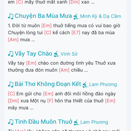
em
[C]
mấy thuở mắt xanh
[Dm]
xao ...
Chuyện Ba Mùa Mưa
Minh Kỳ & Dạ Cầm
1. Đời từ muôn
[Em]
thuở tiếng mưa có vui bao giờ
Chuyện lòng tui
[C]
kể cách
[E7]
nay đã ba mùa
[Am]
mưa ...
Vẫy Tay Chào
Vinh Sử
Vẫy tay
[Em]
chào con đường tình yêu Thuở xưa
thường đưa đón muôn
[Am]
chiều ...
Bài Thơ Không Đoạn Kết
Lam Phương
[C]
Em gửi cho
[Em]
anh đôi môi hồng đào ngày
[Dm]
xưa Một nụ
[F]
hôn tha thiết của thuở
[Em]
mây mưa ...
Tình Đầu Muôn Thuở
Lam Phương