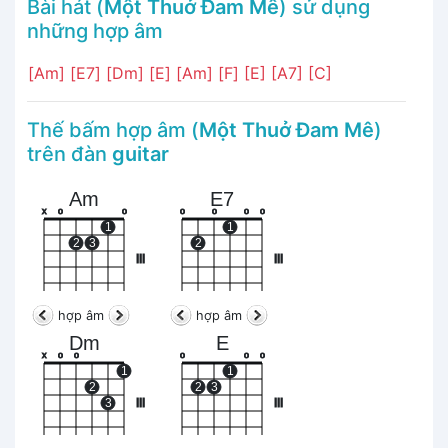
Bài hát (
Một Thuở Đam Mê
) sử dụng
những hợp âm
[Am]
[E7]
[Dm]
[E]
[Am]
[F]
[E]
[A7]
[C]
Thế bấm hợp âm (
Một Thuở Đam Mê
)
trên đàn
guitar
Am
E7
x
o
o
o
o
o
o
1
1
2
3
2
III
III
hợp âm
hợp âm
Dm
E
x
o
o
o
o
o
1
1
2
2
3
3
III
III