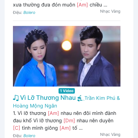
xưa thường đưa đón muôn
[Am]
chiều ...
Nhạc Vàng
Điệu:
Bolero
1 Video
Vì Lỡ Thương Nhau
Trần Kim Phú &
Hoàng Mộng Ngân
1. Vì lỡ thương
[Am]
nhau nên đôi mình đành
đau khổ Vì lỡ thương
[Dm]
nhau nên duyên
[C]
tình mình giông
[Am]
tố ...
Nhạc Vàng
Điệu:
Bolero