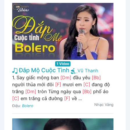
1 Video
Đắp Mộ Cuộc Tình
Vũ Thanh
1. Say giấc mộng ban
[Dm]
đầu yêu
[Bb]
người thủa mới đôi
[F]
mươi em
[C]
đang độ
trăng
[Dm]
tròn Từng ngày qua
[Bb]
phố áo
[C]
em trắng cả đường
[F]
về ...
Nhạc Vàng
Điệu:
Bolero