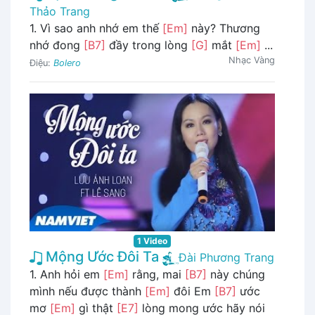
Thảo Trang
1. Vì sao anh nhớ em thế
[Em]
này? Thương
nhớ đong
[B7]
đầy trong lòng
[G]
mắt
[Em]
...
Nhạc Vàng
Điệu:
Bolero
1 Video
Mộng Ước Đôi Ta
Đài Phương Trang
1. Anh hỏi em
[Em]
rằng, mai
[B7]
này chúng
mình nếu được thành
[Em]
đôi Em
[B7]
ước
mơ
[Em]
gì thật
[E7]
lòng mong ước hãy nói