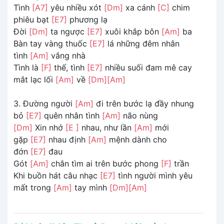
Tình
[A7]
yêu nhiều xót
[Dm]
xa cánh
[C]
chim
phiêu bạt
[E7]
phương lạ
Đời
[Dm]
ta ngược
[E7]
xuôi khắp bôn
[Am]
ba
Bàn tay vàng thuốc
[E7]
lá những đêm nhân
tình
[Am]
vắng nhà
Tình là
[F]
thế, tình
[E7]
nhiều suối đam mê cay
mắt lạc lối
[Am]
về
[Dm]
[Am]
3. Đường người
[Am]
đi trên bước lạ đầy nhung
bỏ
[E7]
quên nhân tình
[Am]
não nùng
[Dm]
Xin nhớ
[E ]
nhau, như lần
[Am]
mới
gặp
[E7]
nhau định
[Am]
mệnh dành cho
đớn
[E7]
đau
Gót
[Am]
chân tìm ai trên bước phong
[F]
trần
Khi buồn hát câu nhạc
[E7]
tình người mình yêu
mất trong
[Am]
tay mình
[Dm]
[Am]