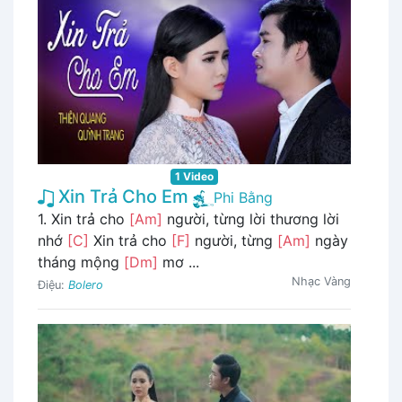
1 Video
Xin Trả Cho Em
Phi Bằng
1. Xin trả cho
[Am]
người, từng lời thương lời
nhớ
[C]
Xin trả cho
[F]
người, từng
[Am]
ngày
tháng mộng
[Dm]
mơ ...
Nhạc Vàng
Điệu:
Bolero