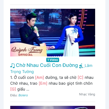
1 Video
Chờ Nhau Cuối Con Đường
Lâm
Trọng Tường
1. Ở cuối con
[Am]
đường, ta sẽ chờ
[C]
nhau
Chờ nhau, trao
[Em]
nhau bao giọt tình chôn
[G]
giấu ...
Nhạc Vàng
Điệu:
Bolero