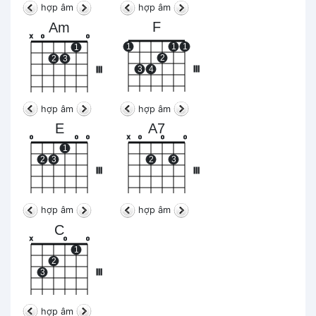
hợp âm
hợp âm
F
Am
x
o
o
1
1
1
1
2
2
3
3
4
III
III
hợp âm
hợp âm
E
A7
o
o
o
x
o
o
o
1
2
3
2
3
III
III
hợp âm
hợp âm
C
x
o
o
1
2
3
III
hợp âm