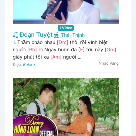
1 Video
Đoạn Tuyệt
Thái Thịnh
1. Thầm chào nhau
[Dm]
thôi rồi vĩnh biệt
người
[Bb]
ơi Ngày buồn đã
[F]
tới, này
[Gm]
giây phút tôi xa
[Am]
người ...
Nhạc Vàng
Điệu:
Bolero