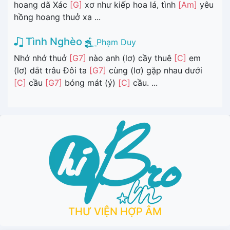
hoang dã Xác
[G]
xơ như kiếp hoa lá, tình
[Am]
yêu
hồng hoang thuở xa ...
Tình Nghèo
Phạm Duy
Nhớ nhớ thuở
[G7]
nào anh (lơ) cầy thuê
[C]
em
(lơ) dắt trâu Đôi ta
[G7]
cùng (lơ) gặp nhau dưới
[C]
cầu
[G7]
bóng mát (ý)
[C]
cầu. ...
THƯ VIỆN HỢP ÂM