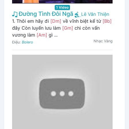
1 Video
Đường Tình Đôi Ngã
Lê Văn Thiện
1. Thôi em hãy đi
[Dm]
về vĩnh biệt kể từ
[Bb]
đây Còn luyến lưu làm
[Gm]
chi còn vấn
vương làm
[Am]
gì ...
Nhạc Vàng
Điệu:
Bolero