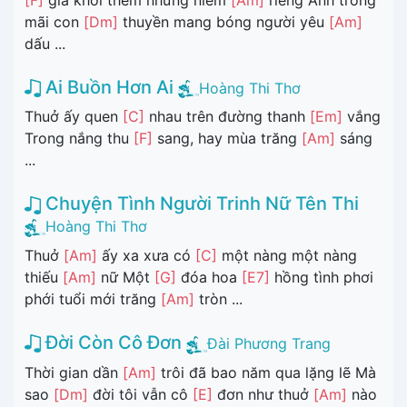
mãi con
[Dm]
thuyền mang bóng người yêu
[Am]
dấu ...
Ai Buồn Hơn Ai
Hoàng Thi Thơ
Thuở ấy quen
[C]
nhau trên đường thanh
[Em]
vắng
Trong nắng thu
[F]
sang, hay mùa trăng
[Am]
sáng
...
Chuyện Tình Người Trinh Nữ Tên Thi
Hoàng Thi Thơ
Thuở
[Am]
ấy xa xưa có
[C]
một nàng một nàng
thiếu
[Am]
nữ Một
[G]
đóa hoa
[E7]
hồng tình phơi
phới tuổi mới trăng
[Am]
tròn ...
Đời Còn Cô Đơn
Đài Phương Trang
Thời gian dần
[Am]
trôi đã bao năm qua lặng lẽ Mà
sao
[Dm]
đời tôi vẫn cô
[E]
đơn như thuở
[Am]
nào