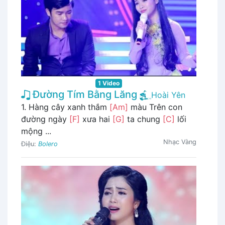
1 Video
Đường Tím Bằng Lăng
Hoài Yên
1. Hàng cây xanh thắm
[Am]
màu Trên con
đường ngày
[F]
xưa hai
[G]
ta chung
[C]
lối
mộng ...
Nhạc Vàng
Điệu:
Bolero