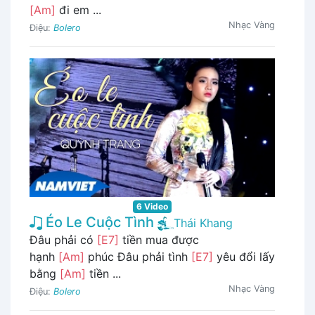
[Am]
đi em ...
Nhạc Vàng
Điệu:
Bolero
6 Video
Éo Le Cuộc Tình
Thái Khang
Đâu phải có
[E7]
tiền mua được
hạnh
[Am]
phúc Đâu phải tình
[E7]
yêu đổi lấy
bằng
[Am]
tiền ...
Nhạc Vàng
Điệu:
Bolero