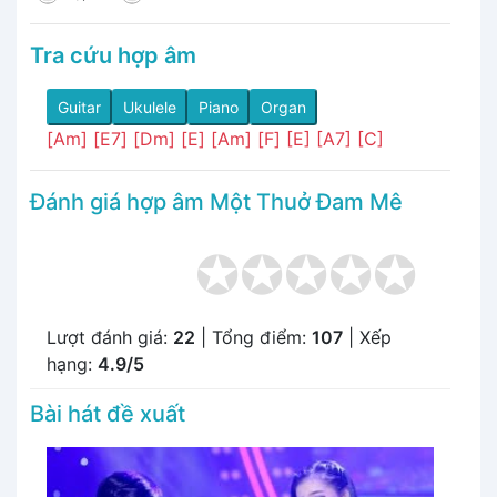
Tra cứu hợp âm
Guitar
Ukulele
Piano
Organ
[Am]
[E7]
[Dm]
[E]
[Am]
[F]
[E]
[A7]
[C]
Đánh giá hợp âm Một Thuở Đam Mê
Lượt đánh giá:
22
| Tổng điểm:
107
| Xếp
hạng:
4.9/5
Bài hát đề xuất