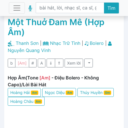
Tìm
Một Thuở Đam Mê (Hợp
Âm)
Thanh Sơn
|
Nhạc Trữ Tình
|
Bolero
|
Nguyễn Quang Vinh
b
[Am]
#
A
⇓
⇑
Xem lời
Hợp Âm(Tone
[Am]
- Điệu Bolero - Không
Capo)/Lời Bài Hát
Hoàng Hải
Ngọc Diệu
Thúy Huyền
Am
Am
Gm
Hoàng Châu
Am