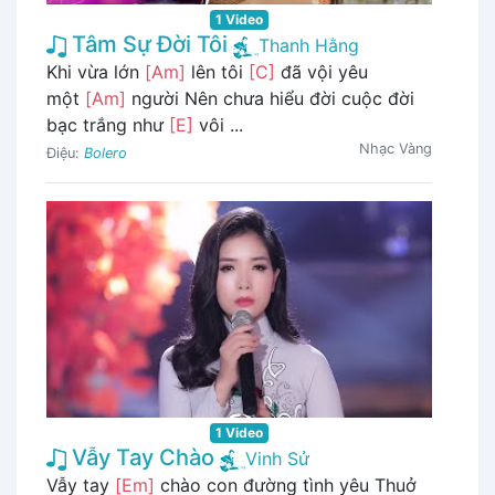
1 Video
Tâm Sự Đời Tôi
Thanh Hằng
Khi vừa lớn
[Am]
lên tôi
[C]
đã vội yêu
một
[Am]
người Nên chưa hiểu đời cuộc đời
bạc trắng như
[E]
vôi ...
Nhạc Vàng
Điệu:
Bolero
1 Video
Vẫy Tay Chào
Vinh Sử
Vẫy tay
[Em]
chào con đường tình yêu Thuở