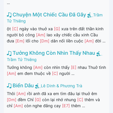
...
Chuyện Một Chiếc Cầu Đã Gãy
Trầm
Tử Thiêng
ột
[C]
ngày vào thuở xa
[G]
xưa trên đất thần kinh
người bỏ công
[Am]
lao xây chiếc cầu xinh Cầu
đưa
[Em]
lối cho
[Dm]
dân nối liền cuộc
[Am]
đời ...
Tưởng Không Còn Nhìn Thấy Nhau
Trầm Tử Thiêng
Tưởng không
[Am]
còn nhìn thấy
[E]
nhau Thuở tình
[Am]
em đem thuộc về
[C]
người ...
Biển Dâu
Lê Dinh & Phương Trà
Thôi
[Am]
rồi anh đã xa em tìm đâu lại thuở êm
[Dm]
đềm Chỉ
[G]
còn lại nhớ nhung
[C]
thêm và
chỉ
[Am]
còn nghe đắng cay
[E7]
thêm ...