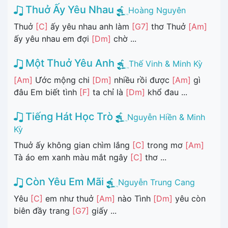
Thuở Ấy Yêu Nhau
Hoàng Nguyên
Thuở
[C]
ấy yêu nhau anh làm
[G7]
thơ Thuở
[Am]
ấy yêu nhau em đợi
[Dm]
chờ ...
Một Thuở Yêu Anh
Thế Vinh & Minh Kỳ
[Am]
Ước mộng chi
[Dm]
nhiều rồi được
[Am]
gì
đâu Em biết tình
[F]
ta chỉ là
[Dm]
khổ đau ...
Tiếng Hát Học Trò
Nguyễn Hiền & Minh
Kỳ
Thuở ấy không gian chìm lắng
[C]
trong mơ
[Am]
Tà áo em xanh màu mắt ngây
[C]
thơ ...
Còn Yêu Em Mãi
Nguyễn Trung Cang
Yêu
[C]
em như thuở
[Am]
nào Tình
[Dm]
yêu còn
biên đầy trang
[G7]
giấy ...