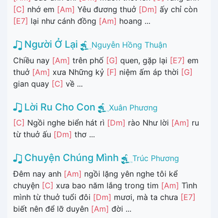
[C]
nhớ em
[Am]
Yêu đương thuở
[Dm]
ấy chỉ còn
[E7]
lại như cánh đồng
[Am]
hoang ...
Người Ở Lại
Nguyễn Hồng Thuận
Chiều nay
[Am]
trên phố
[G]
quen, gặp lại
[E7]
em
thuở
[Am]
xưa Những kỷ
[F]
niệm ấm áp thời
[G]
gian quay
[C]
về ...
Lời Ru Cho Con
Xuân Phương
[C]
Ngồi nghe biển hát rì
[Dm]
rào Như lời
[Am]
ru
từ thuở ấu
[Dm]
thơ ...
Chuyện Chúng Mình
Trúc Phương
Đêm nay anh
[Am]
ngồi lặng yên nghe tôi kể
chuyện
[C]
xưa bao năm lắng trong tim
[Am]
Tình
mình từ thuở tuổi đôi
[Dm]
mươi, mà ta chưa
[E7]
biết nên để lỡ duyên
[Am]
đời ...