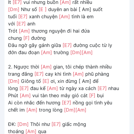
Ít
[E7]
vui nhưng buồn
[Am]
rất nhiều
[Dm]
Như số
[E ]
duyên an bài [ Am] suốt
tuổi
[E7]
xanh chuyện
[Am]
tình là em
với
[E7]
anh
Trót
[Am]
thương nguyện đi hai đứa
chung
[F]
đường
Đâu ngờ gãy gánh giữa
[E7]
đường cuộc từ ly
đớn đau đoạn
[Am]
trường
[Dm]
[Am]
2. Ngược thời
[Am]
gian, tôi chép thành nhiều
trang đắng
[E7]
cay khi tình
[Am]
phũ phàng
[Dm]
Giông tố
[E]
ơi, xin đừng [ Am] để
lòng
[E7]
đau kể
[Am]
từ ngày xa cách
[E7]
nhau
Phút
[Am]
vui tàn theo mây gió cát
[F]
bụi
Ai còn nhắc đến hương
[E7]
nồng gọi tình yêu
chết im
[Am]
trong lòng
[Dm]
[Am]
ĐK:
[Dm]
Thôi như
[E7]
giấc mộng
thoáng
[Am]
qua