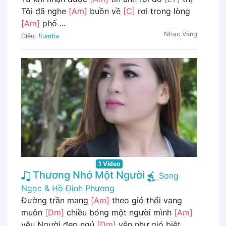
Tôi đã nghe
[Am]
buồn về
[C]
rơi trong lòng
[Am]
phố ...
Nhạc Vàng
Điệu:
Rumba
1 Video
Thương Nhớ Một Người
Song
Ngọc & Hồ Đình Phương
Đường trần mang
[Am]
theo gió thổi vang
muôn
[Dm]
chiều bóng một người mình
[Am]
yêu Người đẹp ngủ
[Dm]
yên như gió biệt