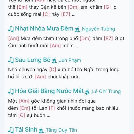
thế
[Em]
thay Cận kề bên
[Dm]
em, chăm
[G]
lo
cuộc sống mai
[C]
này
[E7]
...
Nhạt Nhòa Mưa Đêm
Nguyễn Tường
[Am]
Mưa đêm chìm trong phố
[Dm]
đêm
[E7]
Giọt
sầu lạnh buốt môi
[Am]
mềm ...
Sau Lưng Bố
Jun Phạm
Nhớ chuyện ngày
[C]
xưa bé thơ Ngồi trong lòng
bố lái xe đi
[Am]
chơi khắp nơi ...
Hóa Giải Bằng Nước Mắt
Lê Chí Trung
Một
[Am]
góc không gian nhìn đời qua
đêm
[Em]
tối Làn
[F]
khói thuốc mang bao nhiêu
tâm
[C]
sự buồn ...
Tái Sinh
Tăng Duy Tân