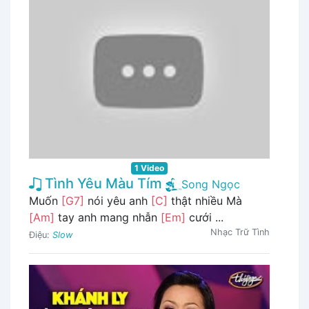
1 Video
Tình Yêu Màu Tím
Song Ngọc
Muốn
[G7]
nói yêu anh
[C]
thật nhiều Mà
[Am]
tay anh mang nhẫn
[Em]
cưới ...
Nhạc Trữ Tình
Điệu:
Slow