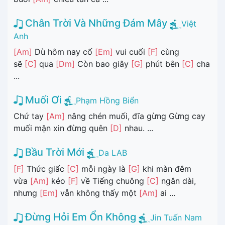
Chân Trời Và Những Đám Mây
Việt
Anh
[Am]
Dù hôm nay cố
[Em]
vui cuối
[F]
cùng
sẽ
[C]
qua
[Dm]
Còn bao giây
[G]
phút bên
[C]
cha
...
Muối Ơi
Phạm Hồng Biển
Chứ tay
[Am]
nâng chén muối, đĩa gừng Gừng cay
muối mặn xin đừng quên
[D]
nhau. ...
Bầu Trời Mới
Da LAB
[F]
Thức giấc
[C]
mỗi ngày là
[G]
khi màn đêm
vừa
[Am]
kéo
[F]
về Tiếng chuông
[C]
ngân dài,
nhưng
[Em]
vẫn không thấy một
[Am]
ai ...
Đừng Hỏi Em Ổn Không
Jin Tuấn Nam