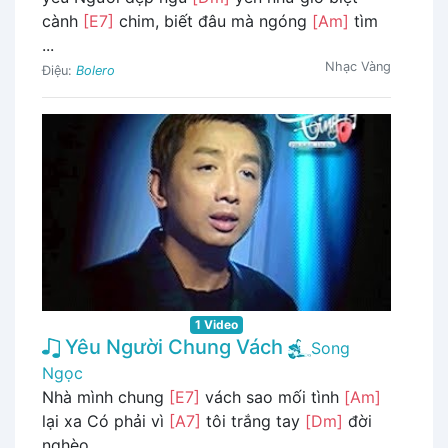
cành
[E7]
chim, biết đâu mà ngóng
[Am]
tìm
...
Nhạc Vàng
Điệu:
Bolero
1 Video
Yêu Người Chung Vách
Song
Ngọc
Nhà mình chung
[E7]
vách sao mối tình
[Am]
lại xa Có phải vì
[A7]
tôi trắng tay
[Dm]
đời
nghèo ...