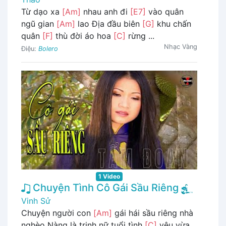
Từ dạo xa
[Am]
nhau anh đi
[E7]
vào quân
ngũ gian
[Am]
lao Địa đầu biên
[G]
khu chấn
quân
[F]
thù đời áo hoa
[C]
rừng ...
Nhạc Vàng
Điệu:
Bolero
1 Video
Chuyện Tình Cô Gái Sầu Riêng
Vinh Sử
Chuyện người con
[Am]
gái hái sầu riêng nhà
nghèo Nàng là trinh nữ tuổi tình
[C]
yêu vừa