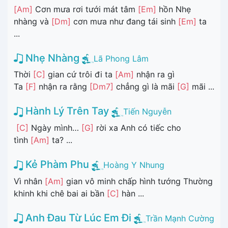
[Am]
Cơn mưa rơi tưới mát tâm
[Em]
hồn Nhẹ
nhàng và
[Dm]
cơn mưa như đang tái sinh
[Em]
ta
...
Nhẹ Nhàng
Lã Phong Lâm
Thời
[C]
gian cứ trôi đi ta
[Am]
nhận ra gì
Ta
[F]
nhận ra rằng
[Dm7]
chẳng gì là mãi
[G]
mãi ...
Hành Lý Trên Tay
Tiến Nguyễn
[C]
Ngày mình…
[G]
rời xa Anh có tiếc cho
tình
[Am]
ta? ...
Kẻ Phàm Phu
Hoàng Y Nhung
Vì nhân
[Am]
gian vô minh chấp hình tướng Thường
khinh khi chê bai ai bần
[C]
hàn ...
Anh Đau Từ Lúc Em Đi
Trần Mạnh Cường