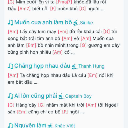
[C]
Mỉm cười lên vì ta
[Fmaj7]
khóc đã lâu rồi
Dẫu
[Am7]
biết nỗi
[F]
buồn khó
[G]
nguôi ...
Muốn cua anh làm bồ
Sinike
[Am]
Lấy cây kim may
[Em]
đồ rồi khâu cái
[G]
túi
xong bắt trái tim anh bỏ
[Am]
vô
[Am]
Muốn cua
anh làm
[Em]
bồ nhìn mình trong
[G]
gương em đây
cũng xinh hơn nhiều
[Am]
cô ...
Chẳng hợp nhau đâu
Thanh Hưng
[Am]
Ta chẳng hợp nhau đâu Là câu
[Em]
nói khi
em bắt đầu ...
Ai lớn cũng phải
Captain Boy
[C]
Hàng cây
[G]
nhắm mắt khi trời
[Am]
tối Ngoài
sân
[Em]
cũng chỉ có bố
[F]
ngồi ...
Nguyện làm
Khắc Việt