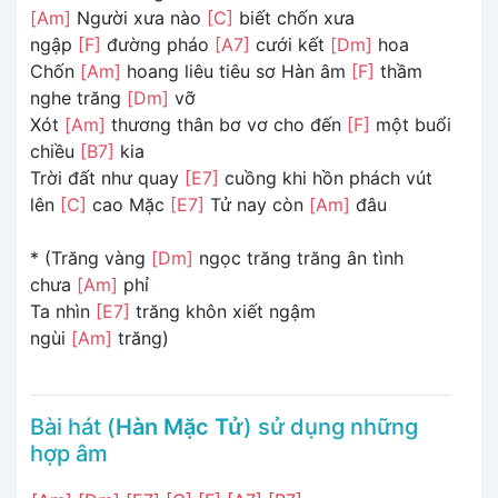
[Am]
Người xưa nào
[C]
biết chốn xưa
ngập
[F]
đường pháo
[A7]
cưới kết
[Dm]
hoa
Chốn
[Am]
hoang liêu tiêu sơ Hàn âm
[F]
thầm
nghe trăng
[Dm]
vỡ
Xót
[Am]
thương thân bơ vơ cho đến
[F]
một buổi
chiều
[B7]
kia
Trời đất như quay
[E7]
cuồng khi hồn phách vút
lên
[C]
cao Mặc
[E7]
Tử nay còn
[Am]
đâu
* (Trăng vàng
[Dm]
ngọc trăng trăng ân tình
chưa
[Am]
phỉ
Ta nhìn
[E7]
trăng khôn xiết ngậm
ngùi
[Am]
trăng)
Bài hát (
Hàn Mặc Tử
) sử dụng những
hợp âm