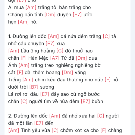
Ai mua
[Am]
trăng tôi bán trăng cho
Chẳng bán tình
[Dm]
duyên
[E7]
ước
hẹn
[Am]
hò.
1. Đường lên dốc
[Am]
đá nửa đêm trăng
[C]
tà
nhớ câu chuyện
[E7]
xưa
[Am]
Lầu ông hoàng
[C]
đó thuở nao
chân
[F]
Hàn Mặc
[A7]
Tử đã
[Dm]
qua
Ánh
[Am]
trăng treo nghiêng nghiêng bờ
cát
[F]
dài thêm hoang
[Dm]
vắng
Tiếng
[Am]
chim kêu đau thương như nức
[F]
nở
dưới trời
[B7]
sương
Lá rơi rơi đâu
[E7]
đây sao cứ ngỡ bước
chân
[C]
người tìm về nửa đêm
[E7]
buồn
2. Đường lên dốc
[Am]
đá nhớ xưa hai
[C]
người
đã một lần
[E7]
đến
[Am]
Tình yêu vừa
[C]
chớm xót xa cho
[F]
chàng