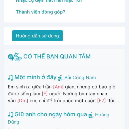
Nhạc cụ đệm hát Hàn Mặc Tử?
Thành viên đóng góp?
Hướng dẫn sử dụng
CÓ THỂ BẠN QUAN TÂM
Một mình ở đây
Bùi Công Nam
Em sinh ra giữa trần
[Am]
gian, nhưng có bao giờ
được sống làm
[F]
người Những bàn tay chạm
vào
[Dm]
em, chỉ để trói buộc một cuộc
[E7]
đời ...
Giữ anh cho ngày hôm qua
Hoàng
Dũng