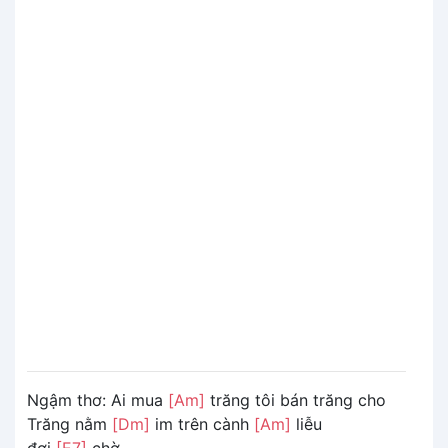
Ngậm thơ: Ai mua
[Am]
trăng tôi bán trăng cho
Trăng nằm
[Dm]
im trên cành
[Am]
liễu
đợi
[E7]
chờ