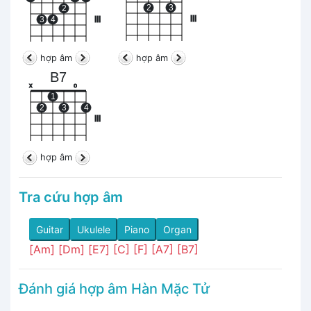
2
3
2
III
3
4
III
hợp âm
hợp âm
B7
x
o
1
2
3
4
III
hợp âm
Tra cứu hợp âm
Guitar
Ukulele
Piano
Organ
[Am]
[Dm]
[E7]
[C]
[F]
[A7]
[B7]
Đánh giá hợp âm Hàn Mặc Tử