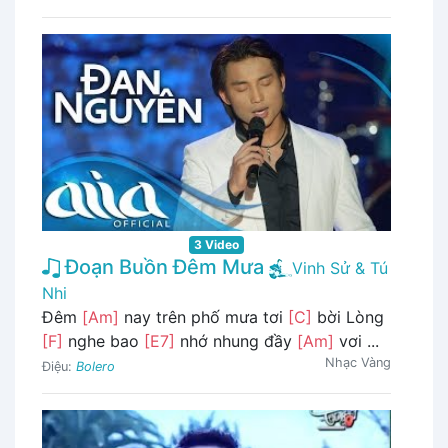
3 Video
Đoạn Buồn Đêm Mưa
Vinh Sử & Tú
Nhi
Đêm
[Am]
nay trên phố mưa tơi
[C]
bời Lòng
[F]
nghe bao
[E7]
nhớ nhung đầy
[Am]
vơi ...
Nhạc Vàng
Điệu:
Bolero