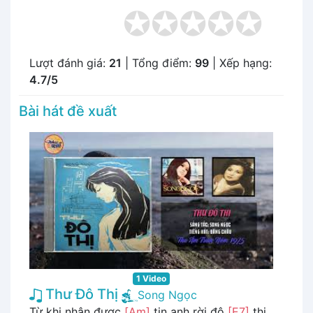
Lượt đánh giá:
21
| Tổng điểm:
99
| Xếp hạng:
4.7/5
Bài hát đề xuất
1 Video
Thư Đô Thị
Song Ngọc
Từ khi nhận được
[Am]
tin anh rời đô
[E7]
thị