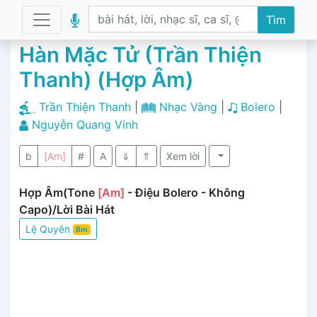
Tìm
Hàn Mặc Tử (Trần Thiện
Thanh) (Hợp Âm)
Trần Thiện Thanh
|
Nhạc Vàng
|
Bolero
|
Nguyễn Quang Vinh
b
[Am]
#
A
⇓
⇑
Xem lời
Hợp Âm(Tone
[Am]
- Điệu Bolero - Không
Capo)/Lời Bài Hát
Lệ Quyên
Bm