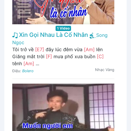
1 Video
Xin Gọi Nhau Là Cố Nhân
Song
Ngọc
Tôi trở về
[E7]
đây lúc đêm vừa
[Am]
lên
Giăng mắt trời
[F]
mưa phố xưa buồn
[C]
tênh
[Am]
...
Nhạc Vàng
Điệu:
Bolero