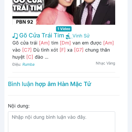
1 Video
Gõ Cửa Trái Tim
Vinh Sử
Gõ cửa trái
[Am]
tim
[Dm]
van em được
[Am]
vào
[C7]
Dù tình xót
[F]
xa
[G7]
chung thân
huyệt
[C]
đào ...
Nhạc Vàng
Điệu:
Rumba
Bình luận
hợp âm Hàn Mặc Tử
Nội dung: