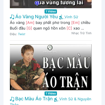
1 Video
Áo Vàng Người Yêu
Vinh Sử
Áo vàng
[Am]
bay phất phơ trong
[Em]
chiều
Buổi đầu
[G]
quen ngỏ hồn xôn
[C]
xao ...
Nhạc Trữ Tình
Điệu:
Twist
1 Video
Bạc Màu Áo Trận
Vinh Sử & Nguyên
Thảo