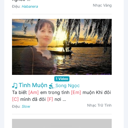
Nhạc Vàng
Điệu:
Habanera
1 Video
Tình Muộn
Song Ngọc
Ta biết
[Am]
em trong tình
[Em]
muộn Khi đôi
[C]
mình đã đôi
[F]
nơi ...
Nhạc Trữ Tình
Điệu:
Slow