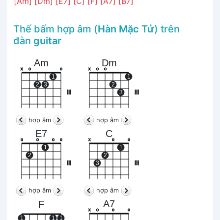
[Am]
[Dm]
[E7]
[C]
[F]
[A7]
[B7]
Thế bấm hợp âm (
Hàn Mặc Tử
) trên
đàn
guitar
Am
Dm
x
o
o
x
o
o
1
1
2
3
2
III
3
III
hợp âm
hợp âm
E7
C
o
o
o
o
x
o
o
1
1
2
2
III
3
III
hợp âm
hợp âm
A7
F
x
o
o
o
1
1
1