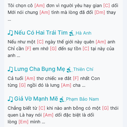
Tôi chọn cô
[Am]
đơn vì người yêu hay gian
[C]
dối
Mới nói chung
[Am]
tình mà lòng đã đổi
[Dm]
thay
...
Nếu Có Hai Trái Tim
Hà Anh
Nếu như một
[C]
ngày thế giới này quên
[Am]
anh
Chỉ cần
[F]
em nhớ
[G]
đến sự tồn
[C]
tại này của
anh ...
Lưng Cha Bụng Mẹ
Thiên Chí
Cả tuổi
[Am]
thơ chiếc xe đắt
[F]
nhất Con
từng
[G]
ngồi đó là lưng
[Am]
cha ...
Giả Vờ Mạnh Mẽ
Phạm Bảo Nam
Chẳng biết từ
[C]
khi nào anh bỗng có một
[G]
thói
quen Là hay nói
[Am]
dối đặc biệt là dối
lòng
[Em]
mình ...