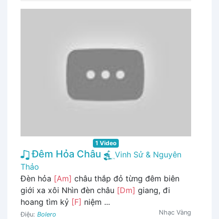
1 Video
Đêm Hỏa Châu
Vinh Sử & Nguyên
Thảo
Đèn hỏa
[Am]
châu thắp đỏ từng đêm biên
giới xa xôi Nhìn đèn châu
[Dm]
giang, đi
hoang tìm kỷ
[F]
niệm ...
Nhạc Vàng
Điệu:
Bolero