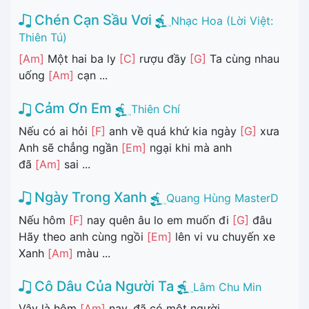
Chén Cạn Sầu Vơi
Nhạc Hoa (Lời Việt:
Thiên Tú)
[Am]
Một hai ba ly
[C]
rượu đầy
[G]
Ta cùng nhau
uống
[Am]
cạn ...
Cảm Ơn Em
Thiên Chí
Nếu có ai hỏi
[F]
anh về quá khứ kia ngày
[G]
xưa
Anh sẽ chẳng ngần
[Em]
ngại khi mà anh
đã
[Am]
sai ...
Ngày Trong Xanh
Quang Hùng MasterD
Nếu hôm
[F]
nay quên âu lo em muốn đi
[G]
đâu
Hãy theo anh cùng ngồi
[Em]
lên vi vu chuyến xe
Xanh
[Am]
màu ...
Cô Dâu Của Người Ta
Lâm Chu Min
Vậy là hôm
[Am]
nay, đã có một người