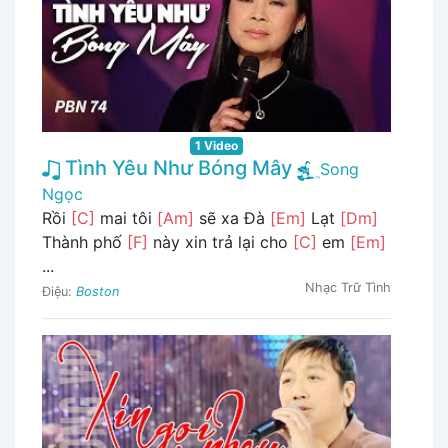
1 Video
Tình Yêu Như Bóng Mây
Song
Ngọc
Rồi
[C]
mai tôi
[Am]
sẽ xa Đà
[Em]
Lạt
[Dm]
Thành phố
[F]
này xin trả lại cho
[C]
em
[Em]
...
Nhạc Trữ Tình
Điệu:
Boston