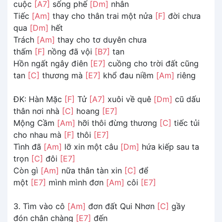
cuộc
[A7]
sống phế
[Dm]
nhân
Tiếc
[Am]
thay cho thân trai một nửa
[F]
đời chưa
qua
[Dm]
hết
Trách
[Am]
thay cho tơ duyên chưa
thấm
[F]
nồng đã vội
[B7]
tan
Hồn ngất ngây điên
[E7]
cuồng cho trời đất cũng
tan
[C]
thương mà
[E7]
khổ đau niềm
[Am]
riêng
ĐK: Hàn Mặc
[F]
Tử
[A7]
xuôi về quê
[Dm]
cũ dấu
thân nơi nhà
[C]
hoang
[E7]
Mộng Cầm
[Am]
hỡi thôi đừng thương
[C]
tiếc tủi
cho nhau mà
[F]
thôi
[E7]
Tình đã
[Am]
lỡ xin một câu
[Dm]
hứa kiếp sau ta
trọn
[C]
đôi
[E7]
Còn gì
[Am]
nữa thân tàn xin
[C]
để
một
[E7]
mình mình đơn
[Am]
côi
[E7]
3. Tìm vào cô
[Am]
đơn đất Qui Nhơn
[C]
gầy
đón chân chàng
[E7]
đến