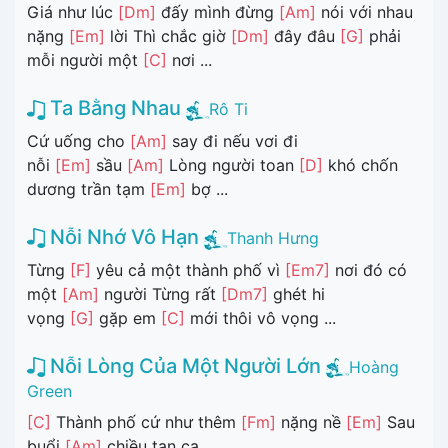
Giá như lúc
[Dm]
đấy mình đừng
[Am]
nói với nhau
nặng
[Em]
lời Thì chắc giờ
[Dm]
đây đâu
[G]
phải
mỗi người một
[C]
nơi ...
Ta Bằng Nhau
Rô Ti
Cứ uống cho
[Am]
say đi nếu vơi đi
nỗi
[Em]
sầu
[Am]
Lòng người toan
[D]
khó chốn
dương trần tạm
[Em]
bợ ...
Nỗi Nhớ Vô Hạn
Thanh Hưng
Từng
[F]
yêu cả một thành phố vì
[Em7]
nơi đó có
một
[Am]
người Từng rất
[Dm7]
ghét hi
vọng
[G]
gặp em
[C]
mới thôi vô vọng ...
Nỗi Lòng Của Một Người Lớn
Hoàng
Green
[C]
Thành phố cứ như thêm
[Fm]
nặng nề
[Em]
Sau
buổi
[Am]
chiều tan ca ...