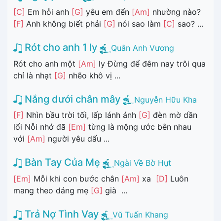
[C]
Em hỏi anh
[G]
yêu em đến
[Am]
nhường nào?
[F]
Anh không biết phải
[G]
nói sao làm
[C]
sao? ...
Rót cho anh 1 ly
Quân Anh Vương
Rót cho anh một
[Am]
ly Đừng để đêm nay trôi qua
chỉ là nhạt
[G]
nhẽo khô vị ...
Nắng dưới chân mây
Nguyễn Hữu Kha
[F]
Nhìn bầu trời tối, lấp lánh ánh
[G]
đèn mờ dần
lối Nỗi nhớ đã
[Em]
từng là mộng ước bên nhau
với
[Am]
người yêu dấu ...
Bàn Tay Của Mẹ
Ngài Về Bờ Hụt
[Em]
Mỗi khi con bước chân
[Am]
xa
[D]
Luôn
mang theo dáng mẹ
[G]
già ...
Trả Nợ Tình Vay
Vũ Tuấn Khang