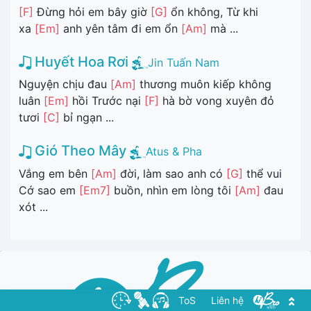
[F]
Đừng hỏi em bây giờ
[G]
ổn không, Từ khi
xa
[Em]
anh yên tâm đi em ổn
[Am]
mà ...
Huyết Hoa Rơi
Jin Tuấn Nam
Nguyện chịu đau
[Am]
thương muôn kiếp không
luân
[Em]
hồi Trước nại
[F]
hà bờ vong xuyên đỏ
tươi
[C]
bỉ ngạn ...
Gió Theo Mây
Atus & Pha
Vắng em bên
[Am]
đời, làm sao anh có
[G]
thể vui
Cớ sao em
[Em7]
buồn, nhìn em lòng tôi
[Am]
đau
xót ...
ToS
Liên hệ