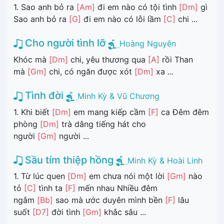
1. Sao anh bỏ ra
[Am]
đi em nào có tội tình
[Dm]
gì
Sao anh bỏ ra
[G]
đi em nào có lỗi lầm
[C]
chi ...
Cho người tình lỡ
Hoàng Nguyên
Khóc mà
[Dm]
chi, yêu thương qua
[A]
rồi Than
mà
[Gm]
chi, có ngăn được xót
[Dm]
xa ...
Tình đời
Minh Kỳ & Vũ Chương
1. Khi biết
[Dm]
em mang kiếp cầm
[F]
ca Đêm đêm
phòng
[Dm]
trà dâng tiếng hát cho
người
[Gm]
người ...
Sầu tím thiệp hồng
Minh Kỳ & Hoài Linh
1. Từ lúc quen
[Dm]
em chưa nói một lời
[Gm]
nào
tỏ
[C]
tình ta
[F]
mến nhau Nhiều đêm
ngắm
[Bb]
sao mà ước duyên mình bền
[F]
lâu
suốt
[D7]
đời tình
[Gm]
khắc sâu ...