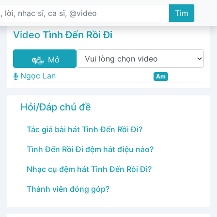
Tìm
Video
Tình Đến Rồi Đi
Mở
Ngọc Lan
Am
Hỏi/Đáp chủ đề
Tác giả bài hát Tình Đến Rồi Đi?
Tình Đến Rồi Đi đệm hát điệu nào?
Nhạc cụ đệm hát Tình Đến Rồi Đi?
Thành viên đóng góp?