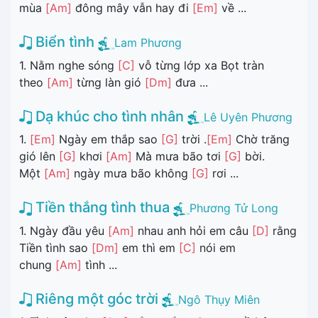
mùa
[Am]
đông mây vẫn hay đi
[Em]
về ...
Biển tình
Lam Phương
1. Nằm nghe sóng
[C]
vỗ từng lớp xa Bọt tràn
theo
[Am]
từng làn gió
[Dm]
đưa ...
Dạ khúc cho tình nhân
Lê Uyên Phương
1.
[Em]
Ngày em thắp sao
[G]
trời .
[Em]
Chờ trăng
gió lên
[G]
khơi
[Am]
Mà mưa bão tơi
[G]
bời.
Một
[Am]
ngày mưa bão không
[G]
rơi ...
Tiền thắng tình thua
Phương Tử Long
1. Ngày đầu yêu
[Am]
nhau anh hỏi em câu
[D]
rằng
Tiền tình sao
[Dm]
em thì em
[C]
nói em
chung
[Am]
tình ...
Riêng một góc trời
Ngô Thụy Miên