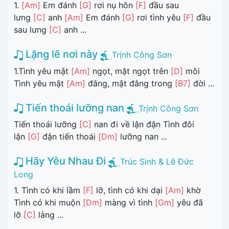
1.
[Am]
Em đánh
[G]
rơi nụ hôn
[F]
đầu sau
lưng
[C]
anh
[Am]
Em đánh
[G]
rơi tình yêu
[F]
đầu
sau lưng
[C]
anh ...
Lặng lẽ nơi này
Trịnh Công Sơn
1.Tình yêu mật
[Am]
ngọt, mật ngọt trên
[D]
môi
Tình yêu mật
[Am]
đắng, mật đắng trong
[B7]
đời ...
Tiến thoái lưỡng nan
Trịnh Công Sơn
Tiến thoái lưỡng
[C]
nan đi về lận đận Tình đôi
lận
[G]
đận tiến thoái
[Dm]
lưỡng nan ...
Hãy Yêu Nhau Đi
Trúc Sinh & Lê Đức
Long
1. Tình có khi lầm
[F]
lỡ, tình có khi dại
[Am]
khờ
Tình có khi muộn
[Dm]
màng vì tình
[Gm]
yêu đã
lỡ
[C]
làng ...