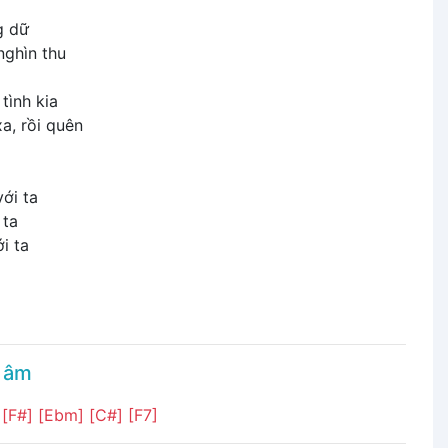
g dữ
ghìn thu
tình kia
a, rồi quên
ới ta
ta
i ta
p âm
]
[F#]
[Ebm]
[C#]
[F7]