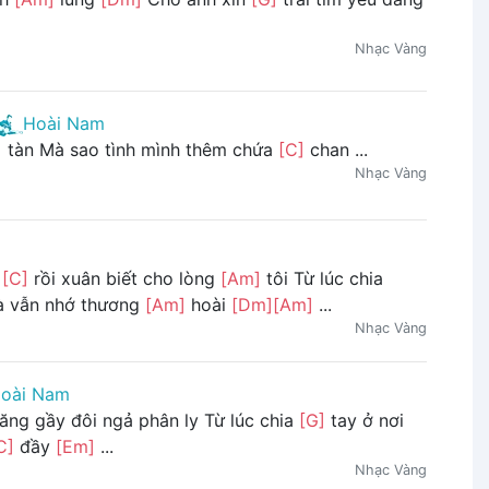
Nhạc Vàng
Hoài Nam
]
tàn Mà sao tình mình thêm chứa
[C]
chan ...
Nhạc Vàng
ề
[C]
rồi xuân biết cho lòng
[Am]
tôi Từ lúc chia
à vẫn nhớ thương
[Am]
hoài
[Dm]
[Am]
...
Nhạc Vàng
oài Nam
ăng gầy đôi ngả phân ly Từ lúc chia
[G]
tay ở nơi
C]
đầy
[Em]
...
Nhạc Vàng