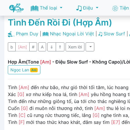
Thể loại
Điệu
Tiện
Tình Đến Rồi Đi (Hợp Âm)
Phạm Duy
|
Nhạc Ngoại Lời Việt
|
Slow Surf
|
b
[Am]
#
A
⇓
⇑
Xem lời
Hợp Âm(Tone
[Am]
- Điệu Slow Surf - Không Capo)/Lời
Ngọc Lan
Am
Tình
[Am]
đến như bão, như gió thời tối tăm, lúc hoang
Xác
[G]
xơ như kiếp hoa lá, tình
[Am]
yêu hồng hoang t
Tình đến như những giông tố, ùa tới cho thác nghiêng l
Cuốn
[G]
đi muôn nỗi thương nhớ, tình
[Am]
thu lẻ loi 
Tình
[C]
cũ rưng rức thương tiếc, lắng
[G]
nghe tình xa,
Tình
[F]
mới thao thức khao khát, đắm say tìm
[E7]
đến