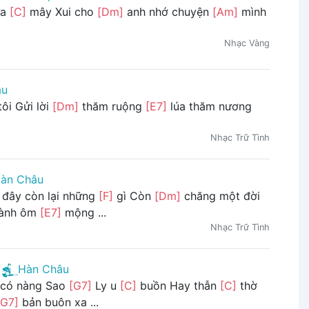
ưa
[C]
mây Xui cho
[Dm]
anh nhớ chuyện
[Am]
mình
Nhạc Vàng
âu
ôi Gửi lời
[Dm]
thăm ruộng
[E7]
lúa thăm nương
Nhạc Trữ Tình
àn Châu
đây còn lại những
[F]
gì Còn
[Dm]
chăng một đời
đành ôm
[E7]
mộng ...
Nhạc Trữ Tình
Hàn Châu
 có nàng Sao
[G7]
Ly u
[C]
buồn Hay thẫn
[C]
thờ
[G7]
bản buôn xa ...