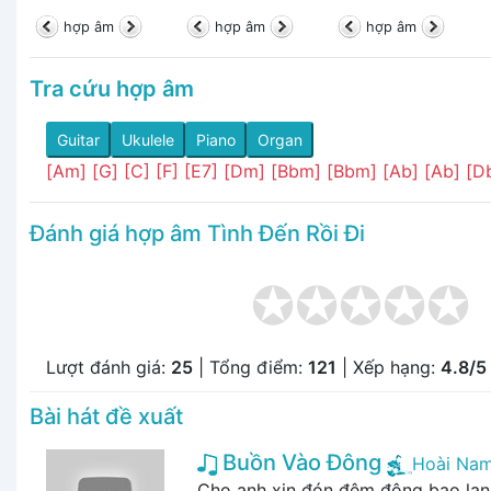
hợp âm
hợp âm
hợp âm
Tra cứu hợp âm
Guitar
Ukulele
Piano
Organ
[Am]
[G]
[C]
[F]
[E7]
[Dm]
[Bbm]
[Bbm]
[Ab]
[Ab]
[D
Đánh giá hợp âm Tình Đến Rồi Đi
Lượt đánh giá:
25
| Tổng điểm:
121
| Xếp hạng:
4.8/5
Bài hát đề xuất
Buồn Vào Đông
Hoài Na
Cho anh xin đón đêm đông bao lạ