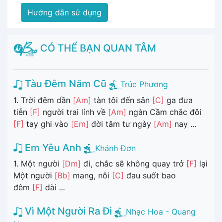
Hướng dẫn sử dụng
CÓ THỂ BẠN QUAN TÂM
Tàu Đêm Năm Cũ
Trúc Phương
1. Trời đêm dần
[Am]
tàn tôi đến sân
[C]
ga đưa
tiễn
[F]
người trai lính về
[Am]
ngàn Cầm chắc đôi
[F]
tay ghi vào
[Em]
đời tâm tư ngày
[Am]
nay ...
Em Yêu Anh
Khánh Đơn
1. Một người
[Dm]
đi, chắc sẽ không quay trở
[F]
lại
Một người
[Bb]
mang, nỗi
[C]
đau suốt bao
đêm
[F]
dài ...
Vì Một Người Ra Đi
Nhạc Hoa - Quang