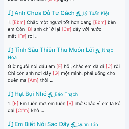
Anh Chưa Đủ Tư Cách
Lý Tuấn Kiệt
1.
[Ebm]
Chắc một người tốt hơn đang
[Bbm]
bên
em Còn
[B]
anh chỉ ở lại
[C#]
đây với nước
mắt
[F#]
rơi ...
Tình Sầu Thiên Thu Muôn Lối
Nhạc
Hoa
Giờ người nơi đâu em
[F]
hỡi, chắc em đã đi
[C]
rồi
Chỉ còn anh nơi đây
[G]
một mình, phải uống cho
quên mà
[Am]
thôi ...
Hạt Bụi Nhỏ
Bảo Thạch
1.
[E]
Em luôn mơ, em luôn
[B]
nhớ Chắc vì em là kẻ
dại
[C#m]
khờ ...
Em Biết Nói Sao Đây
Quân Táo