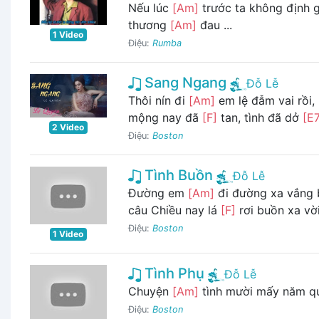
Nếu lúc
[Am]
trước ta không định 
thương
[Am]
đau ...
1 Video
Điệu:
Rumba
Sang Ngang
Đỗ Lễ
Thôi nín đi
[Am]
em lệ đẫm vai rồi
mộng nay đã
[F]
tan, tình đã dở
[E
2 Video
Điệu:
Boston
Tình Buồn
Đỗ Lễ
Đường em
[Am]
đi đường xa vắng 
câu Chiều nay lá
[F]
rơi buồn xa vờ
Điệu:
Boston
1 Video
Tình Phụ
Đỗ Lễ
Chuyện
[Am]
tình mười mấy năm q
Điệu:
Boston