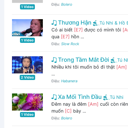
Điệu:
Bolero
1 Video
Thương Hận
Tú Nhi & Hồ
Có ai biết
[E7]
được có mình tôi
[A
qua
[E7]
hồn ...
1 Video
Điệu:
Slow Rock
Trong Tầm Mắt Đời
Tú N
Nhiều khi tôi muốn bỏ đi thật
[Am]
...
2 Video
Điệu:
Habanera
Xa Mối Tình Đầu
Tú Nhi
Đêm nay là đêm
[Am]
cuối còn riên
muốn
[C]
bày ...
1 Video
Điệu:
Bolero