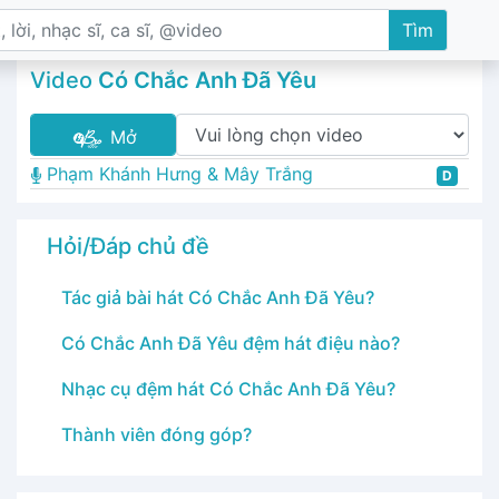
Tìm
Video
Có Chắc Anh Đã Yêu
Mở
Phạm Khánh Hưng & Mây Trắng
D
Hỏi/Đáp chủ đề
Tác giả bài hát Có Chắc Anh Đã Yêu?
Có Chắc Anh Đã Yêu đệm hát điệu nào?
Nhạc cụ đệm hát Có Chắc Anh Đã Yêu?
Thành viên đóng góp?