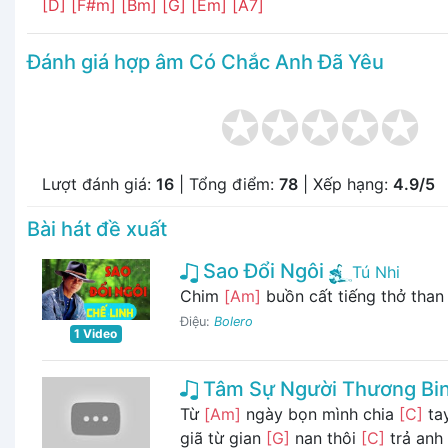
[D]
[F#m]
[Bm]
[G]
[Em]
[A7]
Đánh giá hợp âm Có Chắc Anh Đã Yêu
Lượt đánh giá:
16
| Tổng điểm:
78
| Xếp hạng:
4.9/5
Bài hát đề xuất
Sao Đổi Ngôi
Tú Nhi
Chim
[Am]
buồn cất tiếng thở than
Điệu:
Bolero
1 Video
Tâm Sự Người Thương Bi
Từ
[Am]
ngày bọn mình chia
[C]
ta
giã từ gian
[G]
nan thôi
[C]
trả an