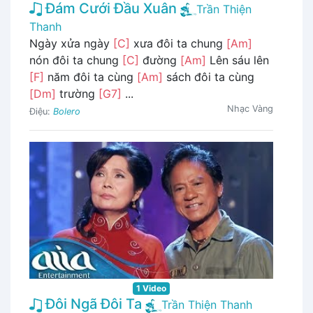
Đám Cưới Đầu Xuân
Trần Thiện
Thanh
Ngày xửa ngày
[C]
xưa đôi ta chung
[Am]
nón đôi ta chung
[C]
đường
[Am]
Lên sáu lên
[F]
năm đôi ta cùng
[Am]
sách đôi ta cùng
[Dm]
trường
[G7]
...
Nhạc Vàng
Điệu:
Bolero
1 Video
Đôi Ngã Đôi Ta
Trần Thiện Thanh