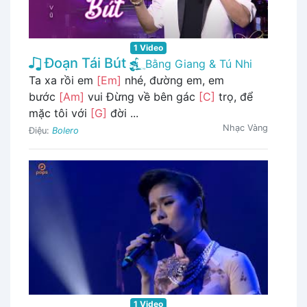
1 Video
Đoạn Tái Bút
Bằng Giang & Tú Nhi
Ta xa rồi em
[Em]
nhé, đường em, em
bước
[Am]
vui Đừng về bên gác
[C]
trọ, để
mặc tôi với
[G]
đời ...
Nhạc Vàng
Điệu:
Bolero
1 Video