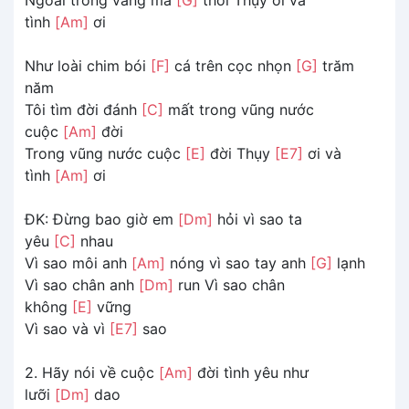
tình
[Am]
ơi
Như loài chim bói
[F]
cá trên cọc nhọn
[G]
trăm
năm
Tôi tìm đời đánh
[C]
mất trong vũng nước
cuộc
[Am]
đời
Trong vũng nước cuộc
[E]
đời Thụy
[E7]
ơi và
tình
[Am]
ơi
ĐK: Đừng bao giờ em
[Dm]
hỏi vì sao ta
yêu
[C]
nhau
Vì sao môi anh
[Am]
nóng vì sao tay anh
[G]
lạnh
Vì sao chân anh
[Dm]
run Vì sao chân
không
[E]
vững
Vì sao và vì
[E7]
sao
2. Hãy nói về cuộc
[Am]
đời tình yêu như
lưỡi
[Dm]
dao