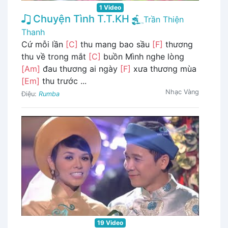
1 Video
Chuyện Tình T.T.KH
Trần Thiện
Thanh
Cứ mỗi lần
[C]
thu mang bao sầu
[F]
thương
thu về trong mắt
[C]
buồn Mình nghe lòng
[Am]
đau thương ai ngày
[F]
xưa thương mùa
[Em]
thu trước ...
Nhạc Vàng
Điệu:
Rumba
19 Video