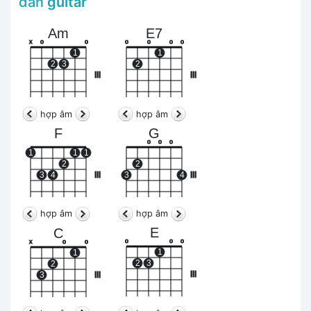
đàn
guitar
Am
E7
x
o
o
o
o
o
o
1
1
2
3
2
III
III
hợp âm
hợp âm
F
G
o
o
o
1
1
1
2
2
3
4
III
3
4
III
hợp âm
hợp âm
E
C
o
o
o
x
o
o
1
1
2
3
2
III
3
III