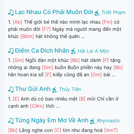
Lạc Nhau Có Phải Muôn Đời
Triết Phạm
1.
[Ab]
Thế giới bé thế nào mình lạc nhau
[Fm]
có
phải muôn đời
[F7]
Ngày mà người mang đến một
khúc
[Bbm]
hát không thể quên ...
Điểm Ca Đích Nhân
Hải Lai A Mộc
1.
[Gm]
Ngồi đàn một khúc
[Bb]
hát dành
[F]
tặng
những ai đang
[Gm]
buồn Buồn phiền này hay
[Bb]
hân hoan kia số
[F]
kiếp cũng đã an
[Gm]
bài ...
Thư Gửi Anh
Thủy Tiên
1.
[E]
Anh dù có bao nhiêu mệt
[B]
mỏi Chỉ cần ở
cạnh anh
[C#m]
thôi ...
Từng Ngày Em Mơ Về Anh
Rhymastic
[Bb]
Lắng nghe con
[C]
tim như đang hoà
[Am7]