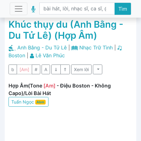
Tìm
Khúc thụy du (Anh Bằng -
Du Tử Lê) (Hợp Âm)
Anh Bằng - Du Tử Lê
|
Nhạc Trữ Tình
|
Boston
|
Lê Văn Phúc
b
[Am]
#
A
⇓
⇑
Xem lời
Hợp Âm(Tone
[Am]
- Điệu Boston - Không
Capo)/Lời Bài Hát
Tuấn Ngọc
Abm