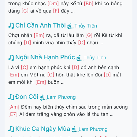
trong khúc nhạc
[Dm]
này Kể từ
[Bb]
khi có bóng
dáng
[C]
ai về qua
[F]
đây ...
Chỉ Cần Anh Thôi
Thủy Tiên
Chợt nhận
[Em]
ra, đã từ lâu lắm
[G]
rồi Kể từ khi
chúng
[D]
mình vừa nhìn thấy
[C]
nhau ...
Ngôi Nhà Hạnh Phúc
Thủy Tiên
Là vì
[C]
em hạnh phúc khi
[D]
có anh bên cạnh
[Em]
em Một nụ
[C]
hôn thật khẽ lên đôi
[D]
mắt
em mỗi khi
[Em]
buồn ...
Đơn Côi
Lam Phương
[Am]
Đêm nay biên thùy chìm sâu trong màn sương
[E7]
Ai đem trăng vàng chôn vào lá thu tàn ...
Khúc Ca Ngày Mùa
Lam Phương