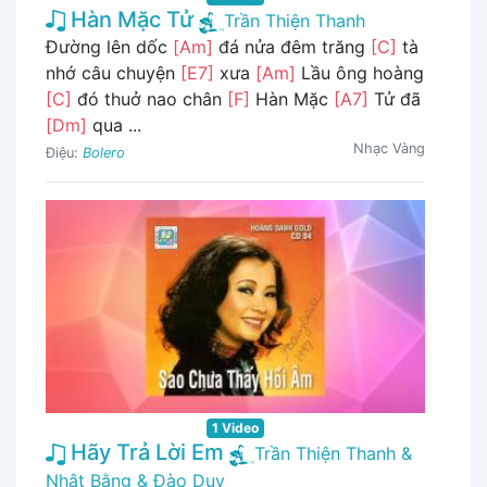
Hàn Mặc Tử
Trần Thiện Thanh
Đường lên dốc
[Am]
đá nửa đêm trăng
[C]
tà
nhớ câu chuyện
[E7]
xưa
[Am]
Lầu ông hoàng
[C]
đó thuở nao chân
[F]
Hàn Mặc
[A7]
Tử đã
[Dm]
qua ...
Nhạc Vàng
Điệu:
Bolero
1 Video
Hãy Trả Lời Em
Trần Thiện Thanh &
Nhật Bằng & Đào Duy