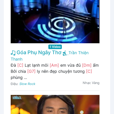
1 Video
Góa Phụ Ngây Thơ
Trần Thiện
Thanh
Đà
[C]
Lạt lạnh môi
[Am]
em vừa đủ
[Dm]
ấm
Bởi chia
[G7]
ly nên đẹp chuyện tương
[C]
phùng ...
Nhạc Vàng
Điệu:
Slow Rock