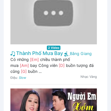
2 Video
Thành Phố Mưa Bay
Bằng Giang
Có những
[Em]
chiều thành phố
mưa
[Am]
bay Công viên
[D]
buồn tượng đá
cũng
[G]
buồn ...
Nhạc Vàng
Điệu:
Slow