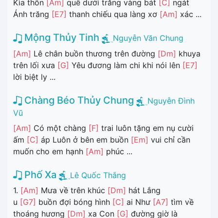
Kìa thôn
[Am]
quê dưới trăng vàng bát
[C]
ngát
Ánh trăng
[E7]
thanh chiếu qua làng xơ
[Am]
xác ...
Mộng Thủy Tinh
Nguyễn Văn Chung
[Am]
Lê chân buồn thương trên đường
[Dm]
khuya
trên lối xưa
[G]
Yêu đương làm chi khi nói lên
[E7]
lời biệt ly ...
Chàng Béo Thủy Chung
Nguyễn Đình
Vũ
[Am]
Có một chàng
[F]
trai luôn tặng em nụ cười
ấm
[C]
áp Luôn ở bên em buồn
[Em]
vui chỉ cần
muốn cho em hạnh
[Am]
phúc ...
Phố Xa
Lê Quốc Thắng
1.
[Am]
Mưa về trên khúc
[Dm]
hát Lắng
u
[G7]
buồn đợi bóng hình
[C]
ai Như
[A7]
tìm về
thoáng hương
[Dm]
xa Con
[G]
đường giờ là