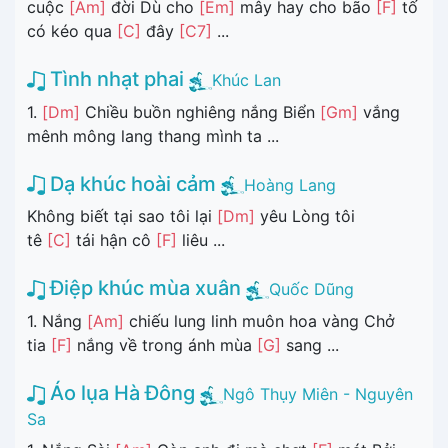
cuộc
[Am]
đời Dù cho
[Em]
mây hay cho bão
[F]
tố
có kéo qua
[C]
đây
[C7]
...
Tình nhạt phai
Khúc Lan
1.
[Dm]
Chiều buồn nghiêng nắng Biển
[Gm]
vắng
mênh mông lang thang mình ta ...
Dạ khúc hoài cảm
Hoàng Lang
Không biết tại sao tôi lại
[Dm]
yêu Lòng tôi
tê
[C]
tái hận cô
[F]
liêu ...
Điệp khúc mùa xuân
Quốc Dũng
1. Nắng
[Am]
chiếu lung linh muôn hoa vàng Chở
tia
[F]
nắng về trong ánh mùa
[G]
sang ...
Áo lụa Hà Đông
Ngô Thụy Miên - Nguyên
Sa