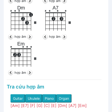
hợp âm
hợp âm
Dm
A7
x
o
o
x
o
o
o
1
2
2
3
3
III
III
hợp âm
hợp âm
Em
o
o
o
o
2
3
III
hợp âm
Tra cứu hợp âm
Guitar
Ukulele
Piano
Organ
[Am]
[E7]
[F]
[G]
[C]
[E]
[Dm]
[A7]
[Em]