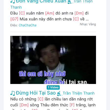
Đồn Vắng Chiều Xuân
Trần Thiện
Thanh
Đầu
[C]
xuân năm
[Am]
đó anh ra
[Dm]
đi
[G7]
Mùa xuân này đến anh chưa
[C]
về ...
Nhạc Vàng
Điệu:
ChaChaCha
1 Video
Đừng Hỏi Tại Sao
Trần Thiện Thanh
Nếu có những
[C]
lần chiều lan dần nắng rớt
cuối
[Dm]
sông Thâu đêm thức
[F]
trắng, lạnh