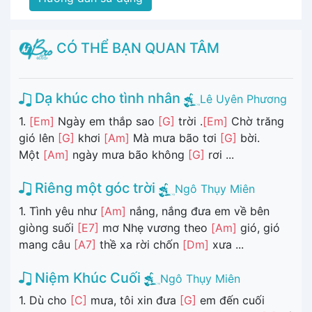
CÓ THỂ BẠN QUAN TÂM
Dạ khúc cho tình nhân
Lê Uyên Phương
1.
[Em]
Ngày em thắp sao
[G]
trời .
[Em]
Chờ trăng
gió lên
[G]
khơi
[Am]
Mà mưa bão tơi
[G]
bời.
Một
[Am]
ngày mưa bão không
[G]
rơi ...
Riêng một góc trời
Ngô Thụy Miên
1. Tình yêu như
[Am]
nắng, nắng đưa em về bên
giòng suối
[E7]
mơ Nhẹ vương theo
[Am]
gió, gió
mang câu
[A7]
thề xa rời chốn
[Dm]
xưa ...
Niệm Khúc Cuối
Ngô Thụy Miên
1. Dù cho
[C]
mưa, tôi xin đưa
[G]
em đến cuối