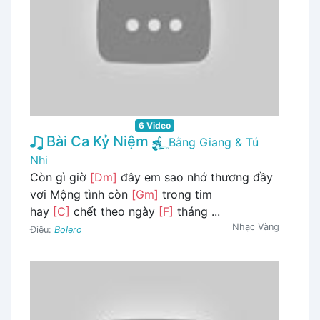
6 Video
Bài Ca Kỷ Niệm
Bằng Giang & Tú
Nhi
Còn gì giờ
[Dm]
đây em sao nhớ thương đầy
vơi Mộng tình còn
[Gm]
trong tim
hay
[C]
chết theo ngày
[F]
tháng ...
Nhạc Vàng
Điệu:
Bolero