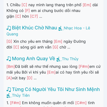
1. Chiều
[C]
nay mình lang thang trên phố
[Em]
dài
Không có
[F]
em ai chung bước dỗi nhau
giận
[C]
hờn
[C7]
...
Biệt Khúc Chờ Nhau
Nhạc Hoa - Lê
Quang
[G]
Xin cho yêu em tháng
[Em]
ngày Đường
đời
[C]
sóng gió anh vẫn
[G]
chờ ...
Mong Anh Quay Về
Thu Thủy
[Bm]
Đã biết sẽ như thế nhưng sao lòng
[F#m]
em cứ
mãi yêu Bởi vì khi yêu
[Em]
ai có hay tình yêu rồi sẽ
[A]
vút bay
[D]
...
Từng Có Người Yêu Tôi Như Sinh Mệnh
Thủy Tiên
1.
[F#m]
Em không muốn quên đi mối
[C#m]
tình