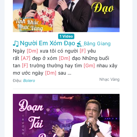
1 Video
Người Em Xóm Đạo
Bằng Giang
Ngày
[Dm]
xưa tôi có người
[F]
yêu
rất
[A7]
đẹp ở xóm
[Dm]
đạo Những buổi
tan
[F]
trường thường hay tìm
[Gm]
nhau xây
mơ ước ngày
[Dm]
sau ...
Nhạc Vàng
Điệu:
Bolero