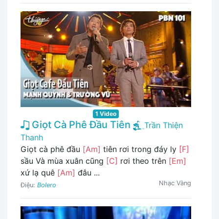
1 Video
Giọt Cà Phê Đầu Tiên
Trần Thiện
Thanh
Giọt cà phê đầu
[Am]
tiên rơi trong đáy ly
[F]
sầu Và mùa xuân cũng
[C]
rơi theo trên
[Em]
xứ lạ quê
[Am]
đâu ...
Nhạc Vàng
Điệu:
Bolero