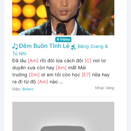
9 Video
Đêm Buồn Tỉnh Lẻ
Bằng Giang &
Tú Nhi
Đã lâu
[Am]
rồi đôi lứa cách đôi
[C]
nơi tơ
duyên xưa còn hay
[Am]
mất Mái
trường
[Dm]
ơi em tôi còn học
[E7]
nữa hay
ra đi từ độ
[Am]
nào ...
Nhạc Vàng
Điệu:
Bolero