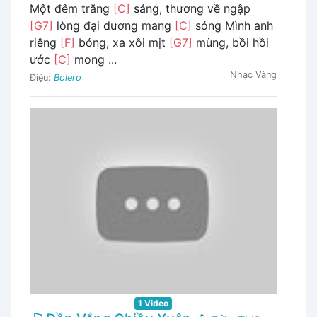
Một đêm trăng
[C]
sáng, thương về ngập
[G7]
lòng đại dương mang
[C]
sóng Mình anh
riêng
[F]
bóng, xa xôi mịt
[G7]
mùng, bồi hồi
ước
[C]
mong ...
Nhạc Vàng
Điệu:
Bolero
1 Video