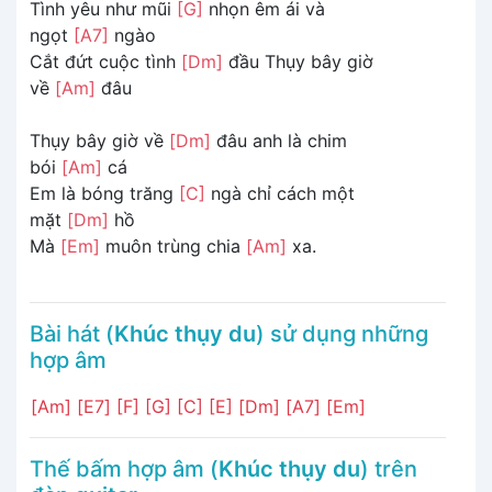
Tình yêu như mũi
[G]
nhọn êm ái và
ngọt
[A7]
ngào
Cắt đứt cuộc tình
[Dm]
đầu Thụy bây giờ
về
[Am]
đâu
Thụy bây giờ về
[Dm]
đâu anh là chim
bói
[Am]
cá
Em là bóng trăng
[C]
ngà chỉ cách một
mặt
[Dm]
hồ
Mà
[Em]
muôn trùng chia
[Am]
xa.
Bài hát (
Khúc thụy du
) sử dụng những
hợp âm
[Am]
[E7]
[F]
[G]
[C]
[E]
[Dm]
[A7]
[Em]
Thế bấm hợp âm (
Khúc thụy du
) trên