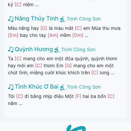
kỷ
[C]
niệm ...
Nắng Thủy Tinh
Trịnh Công Sơn
Màu nắng hay
[G]
là màu mắt
[C]
em Mùa thu mưa
[Em]
bay cho tay
[Am]
mềm
[Dm]
...
Quỳnh Hương
Trịnh Công Sơn
Ta
[C]
mang cho em một đóa quỳnh, quỳnh thơm
hay môi em
[C]
thơm Em
[G]
mang cho em một
chút tình, miệng cười khúc khích trên
[C]
lưng ...
Tình Khúc Ơ Bai
Trịnh Công Sơn
Tôi
[C]
đi bằng nhịp điệu Một
[F]
hai ba bốn
[C]
năm ...