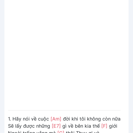
1. Hãy nói về cuộc
[Am]
đời khi tôi không còn nữa
Sẽ lấy được những
[E7]
gì về bên kia thế
[F]
giới
Ngoài trống vắng mà
[G]
thôi Thụy ơi và