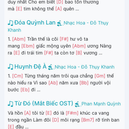
duy nhất Cho em biết
[D]
bao tổn thương
mà
[E]
tim không thể
[A]
quên ...
Đóa Quỳnh Lan
Nhạc Hoa - Đỗ Thụy
Khanh
1.
[Abm]
Trần thế là cõi
[F#]
hư vô ta
mang
[Ebm]
giấc mộng uyên
[Abm]
ương Nàng
ra
[E]
đi trái tim
[F#]
ta còn tơ
[B]
vương ...
Huynh Đệ À
Nhạc Hoa - Đỗ Thụy Khanh
1.
[Cm]
Từng tháng năm trôi qua chẳng
[Gm]
thể
nào hiểu ra Vì sao
[Ab]
năm xưa
[Bb]
người vội
bước
[Eb]
đi ...
Từ Đó (Mắt Biếc OST)
Phan Mạnh Quỳnh
Và hồn
[A]
tôi từ
[E]
đó là
[F#m]
khúc ca vang
trong ngần Làm đôi
[D]
môi rạng
[Bm7]
rỡ tình ban
[E]
đầu ...