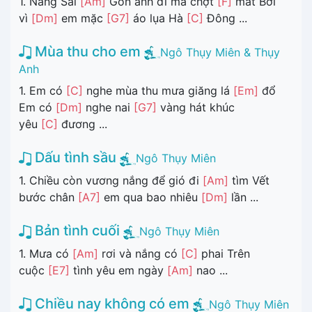
1. Nắng Sài
[Am]
Gòn anh đi mà chợt
[F]
mát Bởi
vì
[Dm]
em mặc
[G7]
áo lụa Hà
[C]
Đông ...
Mùa thu cho em
Ngô Thụy Miên & Thụy
Anh
1. Em có
[C]
nghe mùa thu mưa giăng lá
[Em]
đổ
Em có
[Dm]
nghe nai
[G7]
vàng hát khúc
yêu
[C]
đương ...
Dấu tình sầu
Ngô Thụy Miên
1. Chiều còn vương nắng để gió đi
[Am]
tìm Vết
bước chân
[A7]
em qua bao nhiêu
[Dm]
lần ...
Bản tình cuối
Ngô Thụy Miên
1. Mưa có
[Am]
rơi và nắng có
[C]
phai Trên
cuộc
[E7]
tình yêu em ngày
[Am]
nao ...
Chiều nay không có em
Ngô Thụy Miên