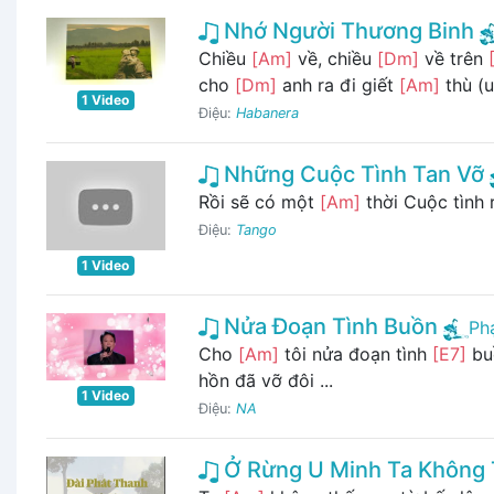
Nhớ Người Thương Binh
Chiều
[Am]
về, chiều
[Dm]
về trên
cho
[Dm]
anh ra đi giết
[Am]
thù (
1 Video
Điệu:
Habanera
Những Cuộc Tình Tan Vỡ
Rồi sẽ có một
[Am]
thời Cuộc tình 
Điệu:
Tango
1 Video
Nửa Đoạn Tình Buồn
Ph
Cho
[Am]
tôi nửa đoạn tình
[E7]
bu
hồn đã vỡ đôi ...
1 Video
Điệu:
NA
Ở Rừng U Minh Ta Không