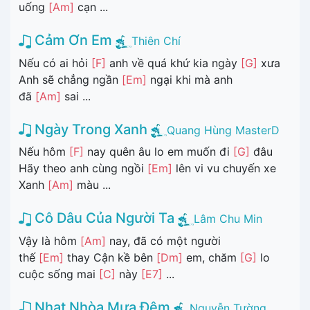
uống
[Am]
cạn ...
Cảm Ơn Em
Thiên Chí
Nếu có ai hỏi
[F]
anh về quá khứ kia ngày
[G]
xưa
Anh sẽ chẳng ngần
[Em]
ngại khi mà anh
đã
[Am]
sai ...
Ngày Trong Xanh
Quang Hùng MasterD
Nếu hôm
[F]
nay quên âu lo em muốn đi
[G]
đâu
Hãy theo anh cùng ngồi
[Em]
lên vi vu chuyến xe
Xanh
[Am]
màu ...
Cô Dâu Của Người Ta
Lâm Chu Min
Vậy là hôm
[Am]
nay, đã có một người
thế
[Em]
thay Cận kề bên
[Dm]
em, chăm
[G]
lo
cuộc sống mai
[C]
này
[E7]
...
Nhạt Nhòa Mưa Đêm
Nguyễn Tường