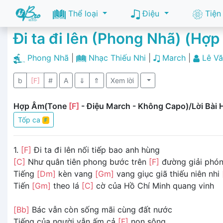
Thể loại
Điệu
Tiện
Đi ta đi lên (Phong Nhã) (Hợ
Phong Nhã
|
Nhạc Thiếu Nhi
|
March
|
Lê V
b
[F]
#
A
⇓
⇑
Xem lời
Hợp Âm(Tone
[F]
- Điệu March - Không Capo)/Lời Bài 
Tốp ca
F
1.
[F]
Đi ta đi lên nối tiếp bao anh hùng
[C]
Như quân tiên phong bước trên
[F]
đường giải phó
Tiếng
[Dm]
kèn vang
[Gm]
vang giục giã thiếu niên nhi
Tiến
[Gm]
theo lá
[C]
cờ của Hồ Chí Minh quang vinh
[Bb]
Bác vẫn còn sống mãi cùng đất nước
Tiếng của người vẫn ấm cả
[F]
non sông