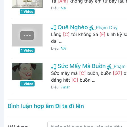
Ta
[Am]
không thấy em từ bấy lâu
Điệu:
NA
1 Video
Quê Nghèo
Phạm Duy
Làng
[C]
tôi không xa
[F]
kinh kỳ 
dài ...
Điệu:
NA
1 Video
Sức Mấy Mà Buồn
Phạm
Sức mấy mà
[C]
buồn, buồn
[G7]
ơ
đảng hết
[C]
buồn ...
1 Video
Điệu:
Twist
Bình luận
hợp âm Đi ta đi lên