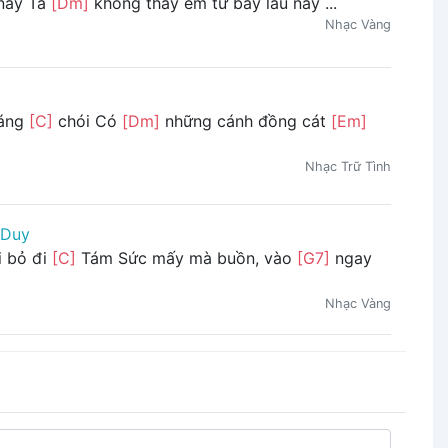
 nay Ta
[Dm]
không thấy em từ bấy lâu nay ...
Nhạc Vàng
sáng
[C]
chói Có
[Dm]
những cánh đồng cát
[Em]
Nhạc Trữ Tình
 Duy
i bỏ đi
[C]
Tám Sức mấy mà buồn, vào
[G7]
ngay
Nhạc Vàng