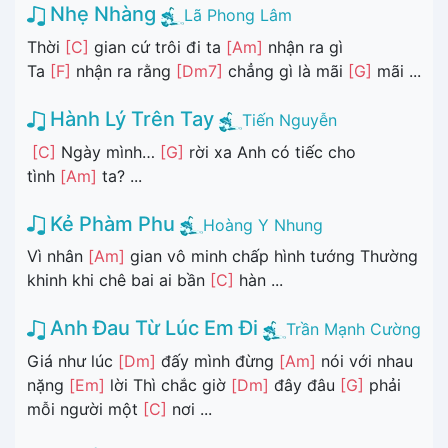
Nhẹ Nhàng
Lã Phong Lâm
Thời
[C]
gian cứ trôi đi ta
[Am]
nhận ra gì
Ta
[F]
nhận ra rằng
[Dm7]
chẳng gì là mãi
[G]
mãi ...
Hành Lý Trên Tay
Tiến Nguyễn
[C]
Ngày mình…
[G]
rời xa Anh có tiếc cho
tình
[Am]
ta? ...
Kẻ Phàm Phu
Hoàng Y Nhung
Vì nhân
[Am]
gian vô minh chấp hình tướng Thường
khinh khi chê bai ai bần
[C]
hàn ...
Anh Đau Từ Lúc Em Đi
Trần Mạnh Cường
Giá như lúc
[Dm]
đấy mình đừng
[Am]
nói với nhau
nặng
[Em]
lời Thì chắc giờ
[Dm]
đây đâu
[G]
phải
mỗi người một
[C]
nơi ...