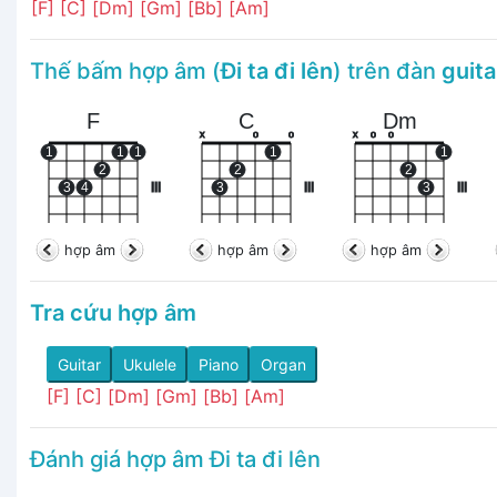
[F]
[C]
[Dm]
[Gm]
[Bb]
[Am]
Thế bấm hợp âm (
Đi ta đi lên
) trên đàn
guita
F
C
Dm
x
o
o
x
o
o
1
1
1
1
1
2
2
2
3
4
III
3
III
3
III
hợp âm
hợp âm
hợp âm
Tra cứu hợp âm
Guitar
Ukulele
Piano
Organ
[F]
[C]
[Dm]
[Gm]
[Bb]
[Am]
Đánh giá hợp âm Đi ta đi lên