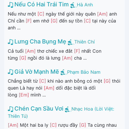
Nếu Có Hai Trái Tim
Hà Anh
Nếu như một
[C]
ngày thế giới này quên
[Am]
anh
Chỉ cần
[F]
em nhớ
[G]
đến sự tồn
[C]
tại này của
anh ...
Lưng Cha Bụng Mẹ
Thiên Chí
Cả tuổi
[Am]
thơ chiếc xe đắt
[F]
nhất Con
từng
[G]
ngồi đó là lưng
[Am]
cha ...
Giả Vờ Mạnh Mẽ
Phạm Bảo Nam
Chẳng biết từ
[C]
khi nào anh bỗng có một
[G]
thói
quen Là hay nói
[Am]
dối đặc biệt là dối
lòng
[Em]
mình ...
Chén Cạn Sầu Vơi
Nhạc Hoa (Lời Việt:
Thiên Tú)
[Am]
Một hai ba ly
[C]
rượu đầy
[G]
Ta cùng nhau