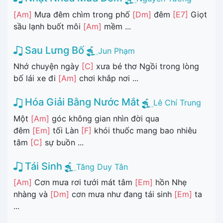
[Am]
Mưa đêm chìm trong phố
[Dm]
đêm
[E7]
Giọt
sầu lạnh buốt môi
[Am]
mềm ...
Sau Lưng Bố
Jun Phạm
Nhớ chuyện ngày
[C]
xưa bé thơ Ngồi trong lòng
bố lái xe đi
[Am]
chơi khắp nơi ...
Hóa Giải Bằng Nước Mắt
Lê Chí Trung
Một
[Am]
góc không gian nhìn đời qua
đêm
[Em]
tối Làn
[F]
khói thuốc mang bao nhiêu
tâm
[C]
sự buồn ...
Tái Sinh
Tăng Duy Tân
[Am]
Cơn mưa rơi tưới mát tâm
[Em]
hồn Nhẹ
nhàng và
[Dm]
cơn mưa như đang tái sinh
[Em]
ta
...