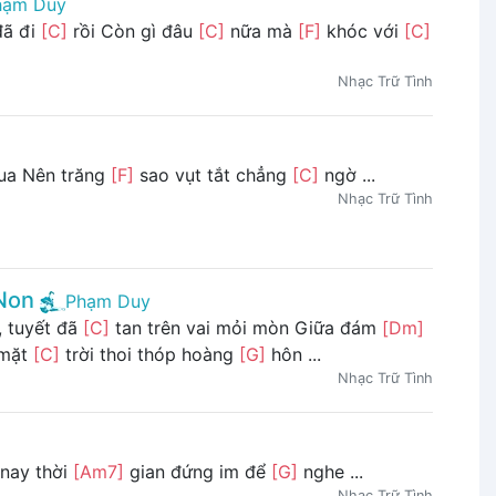
hạm Duy
ã đi
[C]
rồi Còn gì đâu
[C]
nữa mà
[F]
khóc với
[C]
Nhạc Trữ Tình
qua Nên trăng
[F]
sao vụt tắt chẳng
[C]
ngờ ...
Nhạc Trữ Tình
Non
Phạm Duy
 tuyết đã
[C]
tan trên vai mỏi mòn Giữa đám
[Dm]
 mặt
[C]
trời thoi thóp hoàng
[G]
hôn ...
Nhạc Trữ Tình
nay thời
[Am7]
gian đứng im để
[G]
nghe ...
Nhạc Trữ Tình