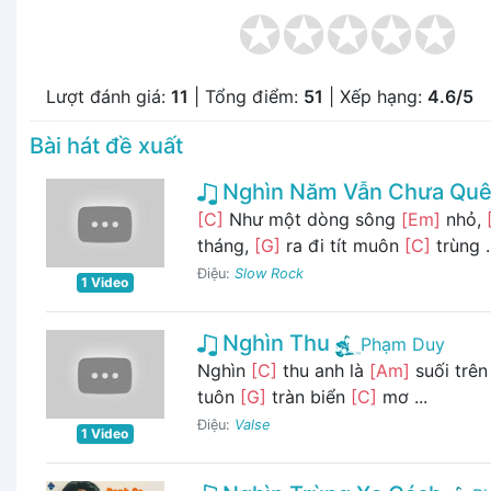
Lượt đánh giá:
11
| Tổng điểm:
51
| Xếp hạng:
4.6/5
Bài hát đề xuất
Nghìn Năm Vẫn Chưa Qu
[C]
Như một dòng sông
[Em]
nhỏ,
tháng,
[G]
ra đi tít muôn
[C]
trùng ..
Điệu:
Slow Rock
1 Video
Nghìn Thu
Phạm Duy
Nghìn
[C]
thu anh là
[Am]
suối trê
tuôn
[G]
tràn biển
[C]
mơ ...
Điệu:
Valse
1 Video