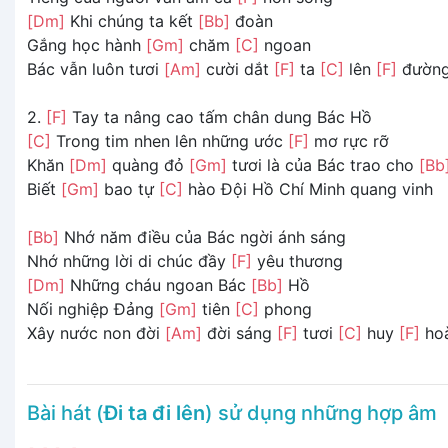
[Dm]
Khi chúng ta kết
[Bb]
đoàn
Gắng học hành
[Gm]
chăm
[C]
ngoan
Bác vẫn luôn tươi
[Am]
cười dắt
[F]
ta
[C]
lên
[F]
đường
2.
[F]
Tay ta nâng cao tấm chân dung Bác Hồ
[C]
Trong tim nhen lên những ước
[F]
mơ rực rỡ
Khăn
[Dm]
quàng đỏ
[Gm]
tươi là của Bác trao cho
[Bb
Biết
[Gm]
bao tự
[C]
hào Đội Hồ Chí Minh quang vinh
[Bb]
Nhớ năm điều của Bác ngời ánh sáng
Nhớ những lời di chúc đầy
[F]
yêu thương
[Dm]
Những cháu ngoan Bác
[Bb]
Hồ
Nối nghiệp Đảng
[Gm]
tiên
[C]
phong
Xây nước non đời
[Am]
đời sáng
[F]
tươi
[C]
huy
[F]
ho
Bài hát (
Đi ta đi lên
) sử dụng những hợp âm