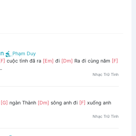
ên
Phạm Duy
[F]
cuộc tình đã ra
[Em]
đi
[Dm]
Ra đi cùng năm
[F]
.
Nhạc Trữ Tình
n
[G]
ngàn Thành
[Dm]
sông anh đi
[F]
xuống anh
Nhạc Trữ Tình