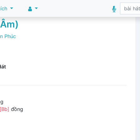
 ích
p Âm)
ăn Phúc
Hát
ng
[Bb]
đồng