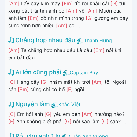
[Am]
Lấy cây kim may
[Em]
đồ rồi khâu cái
[G]
túi
xong bắt trái tim anh bỏ
[Am]
vô
[Am]
Muốn cua
anh làm
[Em]
bồ nhìn mình trong
[G]
gương em đây
cũng xinh hơn nhiều
[Am]
cô ...
Chẳng hợp nhau đâu
Thanh Hưng
[Am]
Ta chẳng hợp nhau đâu Là câu
[Em]
nói khi
em bắt đầu ...
Ai lớn cũng phải
Captain Boy
[C]
Hàng cây
[G]
nhắm mắt khi trời
[Am]
tối Ngoài
sân
[Em]
cũng chỉ có bố
[F]
ngồi ...
Nguyện làm
Khắc Việt
[C]
Em hỏi anh
[G]
yêu em đến
[Am]
nhường nào?
[F]
Anh không biết phải
[G]
nói sao làm
[C]
sao? ...
Rót cho anh 1 ly
Quân Anh Vương