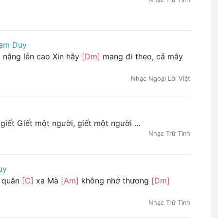
ạm Duy
 nắng lên cao Xin hãy
[Dm]
mang đi theo, cả mây
Nhạc Ngoại Lời Việt
 giết Giết một người, giết một người ...
Nhạc Trữ Tình
uy
 quân
[C]
xa Mà
[Am]
không nhớ thương
[Dm]
Nhạc Trữ Tình