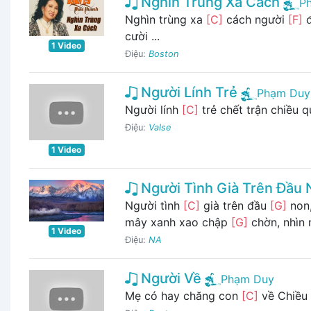
Nghìn Trùng Xa Cách
P
Nghìn trùng xa
[C]
cách người
[F]
đ
cười ...
1 Video
Điệu:
Boston
Người Lính Trẻ
Phạm Duy
Người lính
[C]
trẻ chết trận chiều 
Điệu:
Valse
1 Video
Người Tình Già Trên Đầu 
Người tình
[C]
già trên đầu
[G]
non,
mây xanh xao chập
[G]
chờn, nhìn
1 Video
Điệu:
NA
Người Về
Phạm Duy
Mẹ có hay chăng con
[C]
về Chiều 