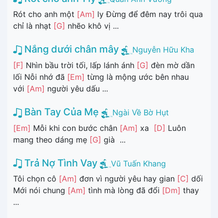
Rót cho anh một
[Am]
ly Đừng để đêm nay trôi qua
chỉ là nhạt
[G]
nhẽo khô vị ...
Nắng dưới chân mây
Nguyễn Hữu Kha
[F]
Nhìn bầu trời tối, lấp lánh ánh
[G]
đèn mờ dần
lối Nỗi nhớ đã
[Em]
từng là mộng ước bên nhau
với
[Am]
người yêu dấu ...
Bàn Tay Của Mẹ
Ngài Về Bờ Hụt
[Em]
Mỗi khi con bước chân
[Am]
xa
[D]
Luôn
mang theo dáng mẹ
[G]
già ...
Trả Nợ Tình Vay
Vũ Tuấn Khang
Tôi chọn cô
[Am]
đơn vì người yêu hay gian
[C]
dối
Mới nói chung
[Am]
tình mà lòng đã đổi
[Dm]
thay
...