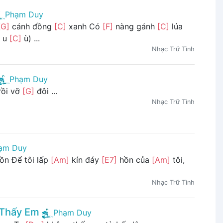
Phạm Duy
[G]
cánh đồng
[C]
xanh Có
[F]
nàng gánh
[C]
lúa
u u
[C]
ù) ...
Nhạc Trữ Tình
Phạm Duy
rồi vỡ
[G]
đôi ...
Nhạc Trữ Tình
ạm Duy
ồn Để tôi lấp
[Am]
kín đáy
[E7]
hồn của
[Am]
tôi,
Nhạc Trữ Tình
 Thấy Em
Phạm Duy