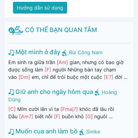
Hướng dẫn sử dụng
CÓ THỂ BẠN QUAN TÂM
Một mình ở đây
Bùi Công Nam
Em sinh ra giữa trần
[Am]
gian, nhưng có bao giờ
được sống làm
[F]
người Những bàn tay chạm
vào
[Dm]
em, chỉ để trói buộc một cuộc
[E7]
đời ...
Giữ anh cho ngày hôm qua
Hoàng
Dũng
[C]
Mỉm cười lên vì ta
[Fmaj7]
khóc đã lâu rồi
Dẫu
[Am7]
biết nỗi
[F]
buồn khó
[G]
nguôi ...
Muốn cua anh làm bồ
Sinike