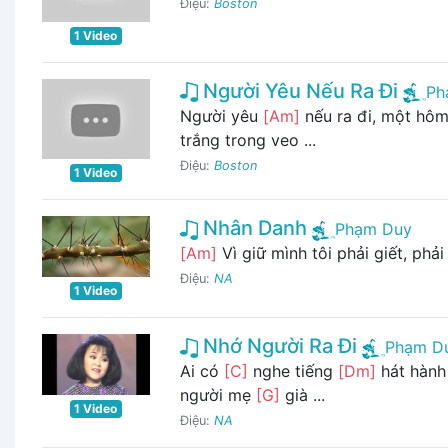
Điệu:
Boston
1 Video
Người Yêu Nếu Ra Đi
Ph
Người yêu
[Am]
nếu ra đi, một hôm
trắng trong veo ...
Điệu:
Boston
1 Video
Nhân Danh
Phạm Duy
[Am]
Vì giữ mình tôi phải giết, phải
Điệu:
NA
1 Video
Nhớ Người Ra Đi
Phạm D
Ai có
[C]
nghe tiếng
[Dm]
hát hành
người mẹ
[G]
già ...
1 Video
Điệu:
NA