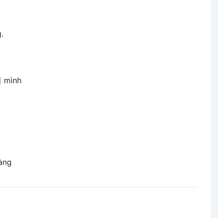
.
]
mình
àng