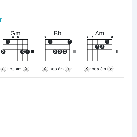
r
Gm
Bb
Am
o
o
x
x
o
o
1
1
1
1
2
3
2
3
4
III
3
3
3
III
III
hợp âm
hợp âm
hợp âm