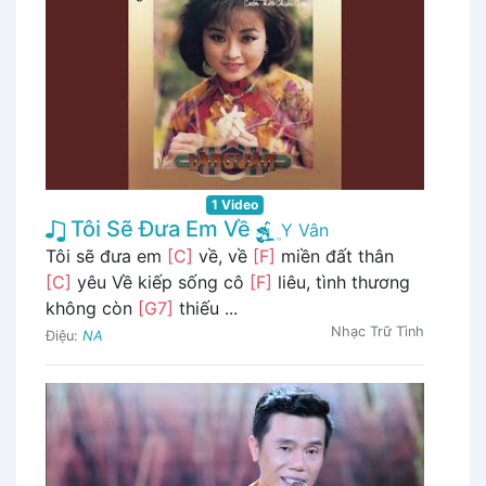
1 Video
Tôi Sẽ Đưa Em Về
Y Vân
Tôi sẽ đưa em
[C]
về, về
[F]
miền đất thân
[C]
yêu Về kiếp sống cô
[F]
liêu, tình thương
không còn
[G7]
thiếu ...
Nhạc Trữ Tình
Điệu:
NA