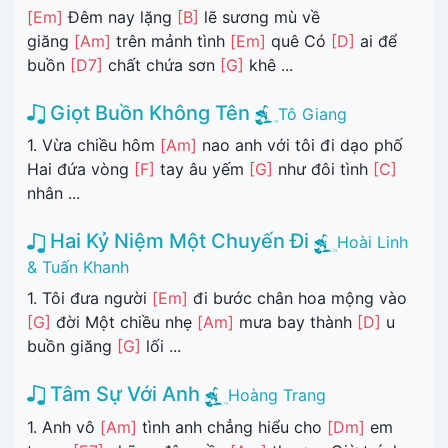
[Em]
Đêm nay lặng
[B]
lẽ sương mù về
giăng
[Am]
trên mảnh tình
[Em]
quê Có
[D]
ai để
buồn
[D7]
chất chứa sơn
[G]
khê ...
Giọt Buồn Không Tên
Tô Giang
1. Vừa chiều hôm
[Am]
nao anh với tôi đi dạo phố
Hai đứa vòng
[F]
tay âu yếm
[G]
như đôi tình
[C]
nhân ...
Hai Kỷ Niệm Một Chuyến Đi
Hoài Linh
& Tuấn Khanh
1. Tôi đưa người
[Em]
đi bước chân hoa mộng vào
[G]
đời Một chiều nhẹ
[Am]
mưa bay thành
[D]
u
buồn giăng
[G]
lối ...
Tâm Sự Với Anh
Hoàng Trang
1. Anh vô
[Am]
tình anh chẳng hiểu cho
[Dm]
em