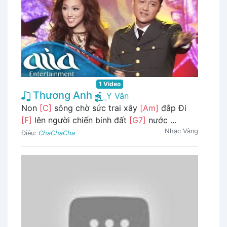
1 Video
Thương Anh
Y Vân
Non
[C]
sông chờ sức trai xây
[Am]
đắp Đi
[F]
lên người chiến binh đất
[G7]
nước ...
Nhạc Vàng
Điệu:
ChaChaCha