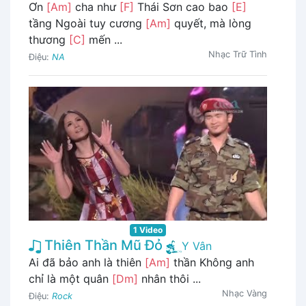
Ơn
[Am]
cha như
[F]
Thái Sơn cao bao
[E]
tầng Ngoài tuy cương
[Am]
quyết, mà lòng
thương
[C]
mến ...
Nhạc Trữ Tình
Điệu:
NA
1 Video
Thiên Thần Mũ Đỏ
Y Vân
Ai đã bảo anh là thiên
[Am]
thần Không anh
chỉ là một quân
[Dm]
nhân thôi ...
Nhạc Vàng
Điệu:
Rock