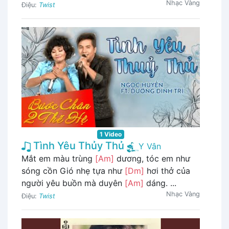
Nhạc Vàng
Điệu:
Twist
1 Video
Tình Yêu Thủy Thủ
Y Vân
Mắt em màu trùng
[Am]
dương, tóc em như
sóng cồn Gió nhẹ tựa như
[Dm]
hơi thở của
người yêu buồn mà duyên
[Am]
dáng. ...
Nhạc Vàng
Điệu:
Twist