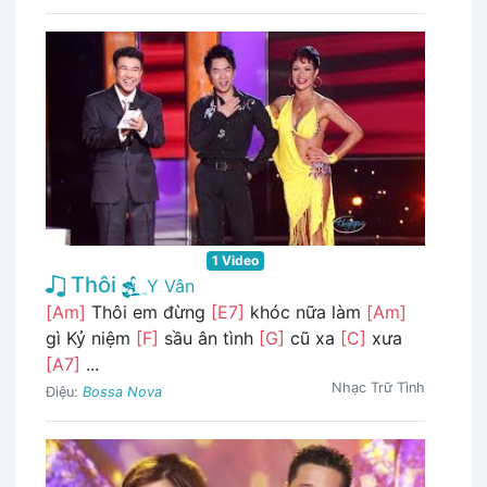
1 Video
Thôi
Y Vân
[Am]
Thôi em đừng
[E7]
khóc nữa làm
[Am]
gì Kỷ niệm
[F]
sầu ân tình
[G]
cũ xa
[C]
xưa
[A7]
...
Nhạc Trữ Tình
Điệu:
Bossa Nova