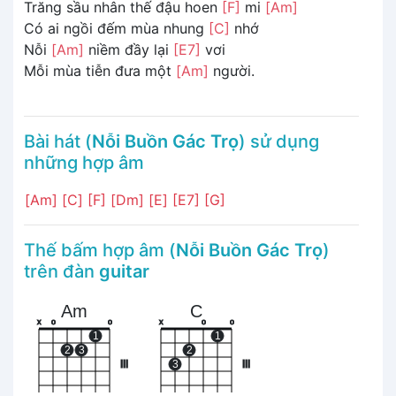
Trăng sầu nhân thế đậu hoen
[F]
mi
[Am]
Có ai ngồi đếm mùa nhung
[C]
nhớ
Nỗi
[Am]
niềm đầy lại
[E7]
vơi
Mỗi mùa tiễn đưa một
[Am]
người.
Bài hát (
Nỗi Buồn Gác Trọ
) sử dụng
những hợp âm
[Am]
[C]
[F]
[Dm]
[E]
[E7]
[G]
Thế bấm hợp âm (
Nỗi Buồn Gác Trọ
)
trên đàn
guitar
Am
C
x
o
o
x
o
o
1
1
2
3
2
III
3
III