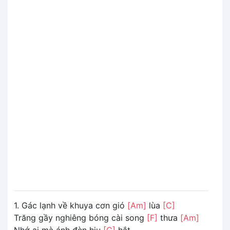
1. Gác lạnh về khuya cơn gió
[Am]
lùa
[C]
Trăng gầy nghiêng bóng cài song
[F]
thưa
[Am]
Nhớ ai mà ánh đèn hiu
[C]
hắt