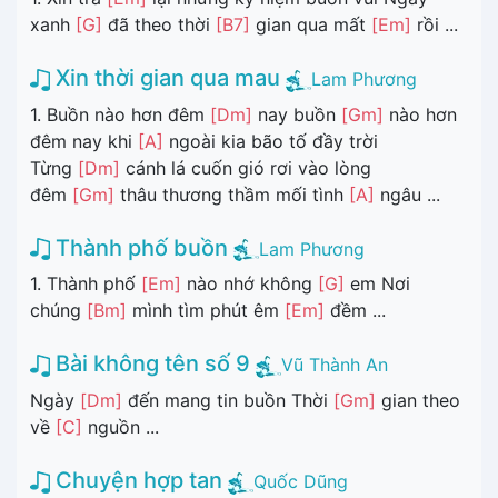
xanh
[G]
đã theo thời
[B7]
gian qua mất
[Em]
rồi ...
Xin thời gian qua mau
Lam Phương
1. Buồn nào hơn đêm
[Dm]
nay buồn
[Gm]
nào hơn
đêm nay khi
[A]
ngoài kia bão tố đầy trời
Từng
[Dm]
cánh lá cuốn gió rơi vào lòng
đêm
[Gm]
thâu thương thầm mối tình
[A]
ngâu ...
Thành phố buồn
Lam Phương
1. Thành phố
[Em]
nào nhớ không
[G]
em Nơi
chúng
[Bm]
mình tìm phút êm
[Em]
đềm ...
Bài không tên số 9
Vũ Thành An
Ngày
[Dm]
đến mang tin buồn Thời
[Gm]
gian theo
về
[C]
nguồn ...
Chuyện hợp tan
Quốc Dũng