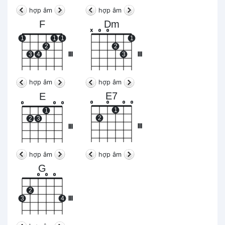
hợp âm
hợp âm
F
Dm
x
o
o
1
1
1
1
2
2
3
4
III
3
III
hợp âm
hợp âm
E7
E
o
o
o
o
o
o
o
1
1
2
2
3
III
III
hợp âm
hợp âm
G
o
o
o
2
3
4
III