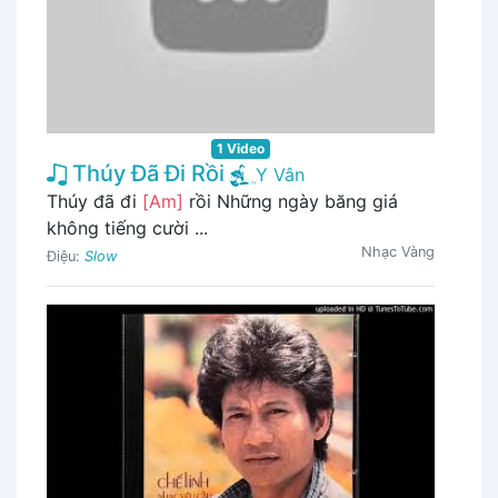
1 Video
Thúy Đã Đi Rồi
Y Vân
Thúy đã đi
[Am]
rồi Những ngày băng giá
không tiếng cười ...
Nhạc Vàng
Điệu:
Slow