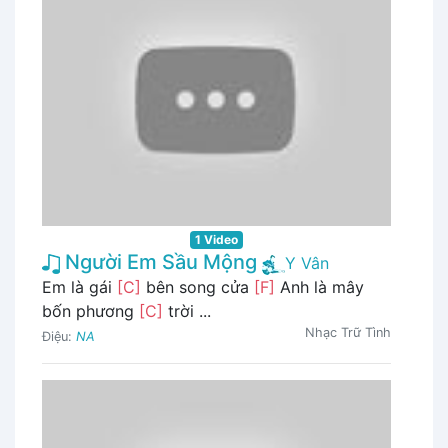
1 Video
Người Em Sầu Mộng
Y Vân
Em là gái
[C]
bên song cửa
[F]
Anh là mây
bốn phương
[C]
trời ...
Nhạc Trữ Tình
Điệu:
NA