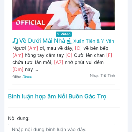
2 Video
Về Dưới Mái Nhà
Xuân Tiên & Y Vân
Người
[Am]
ơi, mau về đây,
[C]
về bên bếp
[Am]
hồng tay cầm tay
[C]
Cười lên chan
[F]
chứa tươi làn môi,
[A7]
nhớ phút vui đêm
[Dm]
nay ...
Nhạc Trữ Tình
Điệu:
Disco
Bình luận
hợp âm Nỗi Buồn Gác Trọ
Nội dung: