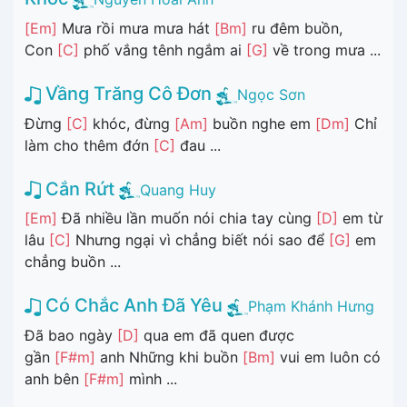
[Em]
Mưa rồi mưa mưa hát
[Bm]
ru đêm buồn,
Con
[C]
phố vắng tênh ngắm ai
[G]
về trong mưa ...
Vầng Trăng Cô Đơn
Ngọc Sơn
Đừng
[C]
khóc, đừng
[Am]
buồn nghe em
[Dm]
Chỉ
làm cho thêm đớn
[C]
đau ...
Cắn Rứt
Quang Huy
[Em]
Đã nhiều lần muốn nói chia tay cùng
[D]
em từ
lâu
[C]
Nhưng ngại vì chẳng biết nói sao để
[G]
em
chẳng buồn ...
Có Chắc Anh Đã Yêu
Phạm Khánh Hưng
Đã bao ngày
[D]
qua em đã quen được
gần
[F#m]
anh Những khi buồn
[Bm]
vui em luôn có
anh bên
[F#m]
mình ...