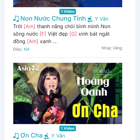
1 Video
Non Nước Chung Tình
Y Vân
Trời
[Am]
thanh nắng chói bình minh Non
sông nước
[F]
Việt đẹp
[G]
xinh bát ngát
đồng
[Am]
xanh ...
Nhạc Vàng
Điệu:
NA
1 Video
Ơn Cha
Y Vân