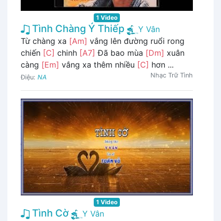
1 Video
Tình Chàng Ý Thiếp
Y Vân
Từ chàng xa
[Am]
vắng lên đường ruổi rong
chiến
[C]
chinh
[A7]
Đã bao mùa
[Dm]
xuân
càng
[Em]
vắng xa thêm nhiều
[C]
hơn ...
Nhạc Trữ Tình
Điệu:
NA
1 Video
Tình Cờ
Y Vân