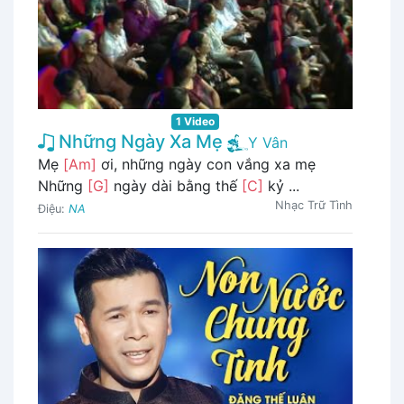
1 Video
Những Ngày Xa Mẹ
Y Vân
Mẹ
[Am]
ơi, những ngày con vắng xa mẹ
Những
[G]
ngày dài bằng thế
[C]
kỷ ...
Nhạc Trữ Tình
Điệu:
NA