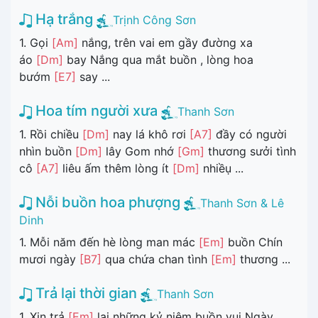
Hạ trắng
Trịnh Công Sơn
1. Gọi
[Am]
nắng, trên vai em gầy đường xa
áo
[Dm]
bay Nắng qua mắt buồn , lòng hoa
bướm
[E7]
say ...
Hoa tím người xưa
Thanh Sơn
1. Rồi chiều
[Dm]
nay lá khô rơi
[A7]
đầy có người
nhìn buồn
[Dm]
lây Gom nhớ
[Gm]
thương sưởi tình
cô
[A7]
liêu ấm thêm lòng ít
[Dm]
nhiềụ ...
Nỗi buồn hoa phượng
Thanh Sơn & Lê
Dinh
1. Mỗi năm đến hè lòng man mác
[Em]
buồn Chín
mươi ngày
[B7]
qua chứa chan tình
[Em]
thương ...
Trả lại thời gian
Thanh Sơn
1. Xin trả
[Em]
lại những kỷ niệm buồn vui Ngày