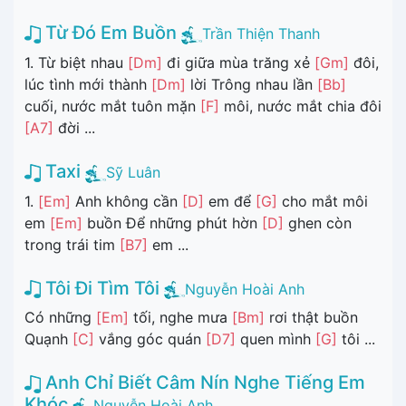
Từ Đó Em Buồn
Trần Thiện Thanh
1. Từ biệt nhau
[Dm]
đi giữa mùa trăng xẻ
[Gm]
đôi,
lúc tình mới thành
[Dm]
lời Trông nhau lần
[Bb]
cuối, nước mắt tuôn mặn
[F]
môi, nước mắt chia đôi
[A7]
đời ...
Taxi
Sỹ Luân
1.
[Em]
Anh không cần
[D]
em để
[G]
cho mắt môi
em
[Em]
buồn Để những phút hờn
[D]
ghen còn
trong trái tim
[B7]
em ...
Tôi Đi Tìm Tôi
Nguyễn Hoài Anh
Có những
[Em]
tối, nghe mưa
[Bm]
rơi thật buồn
Quạnh
[C]
vắng góc quán
[D7]
quen mình
[G]
tôi ...
Anh Chỉ Biết Câm Nín Nghe Tiếng Em
Khóc
Nguyễn Hoài Anh