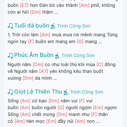
buồn
[E7]
hơn Đàn bò vào thành
[Am]
phố, không
còn ai hỏi
[Dm]
thăm ...
Tuổi đá buồn
Trịnh Công Sơn
1. Trời còn làm
[Am]
mưa mưa rơi mênh mang Từng
ngón tay
[F]
buồn em mang em
[G]
mang ...
Phúc Âm Buồn
Trịnh Công Sơn
Người nằm
[Dm]
co như loài thú khi mùa
[C]
đông
về Người nằm
[A7]
yên không kêu than buốt
xương
[Dm]
da mình ...
Giọt Lệ Thiên Thu
Trịnh Công Sơn
Sống
[Am]
có bao
[Dm]
năm vui
[F]
vui
buồn
[Am]
buồn người
[G]
người ngợm
[Em]
ngợm
Sống
[Am]
chết mong
[Dm]
manh như
[F]
thân
cỏ
[Am]
hèn mọc
[Em]
đầy núi
[Am]
non ...