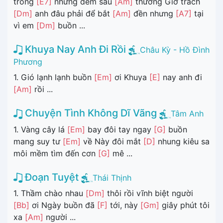
trong
[E7]
những đêm sầu
[Am]
thương Giờ trách
[Dm]
anh đâu phải để bắt
[Am]
đền nhưng
[A7]
tại
vì em
[Dm]
buồn ...
Khuya Nay Anh Đi Rồi
Châu Kỳ - Hồ Đình
Phương
1. Gió lạnh lạnh buồn
[Em]
ơi Khuya
[E]
nay anh đi
[Am]
rồi ...
Chuyện Tình Không Dĩ Vãng
Tâm Anh
1. Vàng cây lá
[Em]
bay đôi tay ngay
[G]
buồn
mang suy tư
[Em]
về Này đôi mắt
[D]
nhung kiêu sa
môi mềm tìm đến cơn
[G]
mê ...
Đoạn Tuyệt
Thái Thịnh
1. Thầm chào nhau
[Dm]
thôi rồi vĩnh biệt người
[Bb]
ơi Ngày buồn đã
[F]
tới, này
[Gm]
giây phút tôi
xa
[Am]
người ...