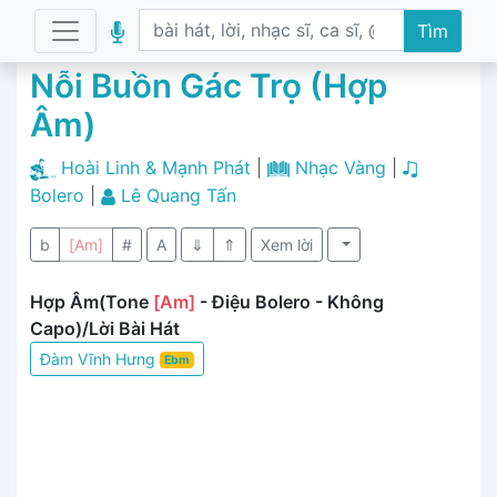
Tìm
Nỗi Buồn Gác Trọ (Hợp
Âm)
Hoài Linh & Mạnh Phát
|
Nhạc Vàng
|
Bolero
|
Lê Quang Tấn
b
[Am]
#
A
⇓
⇑
Xem lời
Hợp Âm(Tone
[Am]
- Điệu Bolero - Không
Capo)/Lời Bài Hát
Đàm Vĩnh Hưng
Ebm