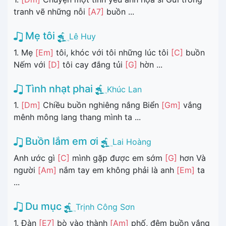
tranh vẽ những nỗi
[A7]
buồn ...
Mẹ tôi
Lê Huy
1. Mẹ
[Em]
tôi, khóc với tôi những lúc tôi
[C]
buồn
Nếm với
[D]
tôi cay đắng tủi
[G]
hờn ...
Tình nhạt phai
Khúc Lan
1.
[Dm]
Chiều buồn nghiêng nắng Biển
[Gm]
vắng
mênh mông lang thang mình ta ...
Buồn lắm em ơi
Lai Hoàng
Anh ước gì
[C]
mình gặp được em sớm
[G]
hơn Và
người
[Am]
nắm tay em không phải là anh
[Em]
ta
...
Du mục
Trịnh Công Sơn
1. Đàn
[E7]
bò vào thành
[Am]
phố, đêm buồn vắng