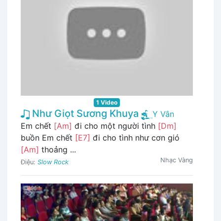
1 Video
Như Giọt Sương Khuya
Y Vân
Em chết
[Am]
đi cho một người tình
[Dm]
buồn Em chết
[E7]
đi cho tình như cơn gió
[Am]
thoảng ...
Nhạc Vàng
Điệu:
Slow Rock