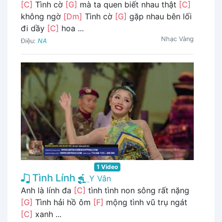
[C]
Tình cờ
[G]
mà ta quen biết nhau thật
[C]
không ngờ
[Dm]
Tình cờ
[G]
gặp nhau bên lối
đi dầy
[C]
hoa ...
Nhạc Vàng
Điệu:
NA
1 Video
Tình Lính
Y Vân
Anh là lính đa
[C]
tình tình non sông rất nặng
[G]
Tình hải hồ ôm
[F]
mộng tình vũ trụ ngát
[C]
xanh ...