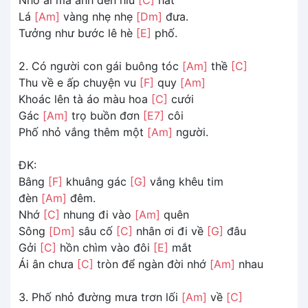
Lá
[Am]
vàng nhẹ nhẹ
[Dm]
đưa.
Tưởng như bước lê hè
[E]
phố.
2. Có người con gái buông tóc
[Am]
thề
[C]
Thu về e ấp chuyện vu
[F]
quy
[Am]
Khoác lên tà áo màu hoa
[C]
cưới
Gác
[Am]
trọ buồn đơn
[E7]
côi
Phố nhỏ vắng thêm một
[Am]
người.
ĐK:
Bâng
[F]
khuâng gác
[G]
vắng khêu tim
đèn
[Am]
đêm.
Nhớ
[C]
nhung đi vào
[Am]
quên
Sông
[Dm]
sâu cố
[C]
nhân ơi đi về
[G]
đâu
Gởi
[C]
hồn chìm vào đôi
[E]
mắt
Ái ân chưa
[C]
tròn để ngàn đời nhớ
[Am]
nhau
3. Phố nhỏ đường mưa trơn lối
[Am]
về
[C]