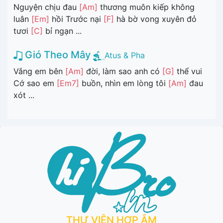
Nguyện chịu đau
[Am]
thương muôn kiếp không
luân
[Em]
hồi Trước nại
[F]
hà bờ vong xuyên đỏ
tươi
[C]
bỉ ngạn ...
Gió Theo Mây
Atus & Pha
Vắng em bên
[Am]
đời, làm sao anh có
[G]
thể vui
Cớ sao em
[Em7]
buồn, nhìn em lòng tôi
[Am]
đau
xót ...
THƯ VIỆN HỢP ÂM