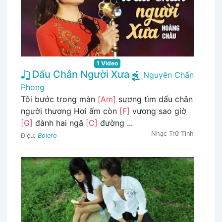
1 Video
Dấu Chân Người Xưa
Nguyên Chấn
Phong
Tôi bước trong màn
[Am]
sương tìm dấu chân
người thương Hơi ấm còn
[F]
vương sao giờ
[G]
đành hai ngã
[C]
đường ...
Nhạc Trữ Tình
Điệu:
Bolero