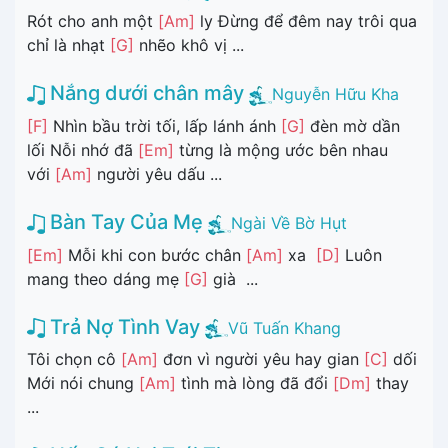
Rót cho anh một
[Am]
ly Đừng để đêm nay trôi qua
chỉ là nhạt
[G]
nhẽo khô vị ...
Nắng dưới chân mây
Nguyễn Hữu Kha
[F]
Nhìn bầu trời tối, lấp lánh ánh
[G]
đèn mờ dần
lối Nỗi nhớ đã
[Em]
từng là mộng ước bên nhau
với
[Am]
người yêu dấu ...
Bàn Tay Của Mẹ
Ngài Về Bờ Hụt
[Em]
Mỗi khi con bước chân
[Am]
xa
[D]
Luôn
mang theo dáng mẹ
[G]
già ...
Trả Nợ Tình Vay
Vũ Tuấn Khang
Tôi chọn cô
[Am]
đơn vì người yêu hay gian
[C]
dối
Mới nói chung
[Am]
tình mà lòng đã đổi
[Dm]
thay
...