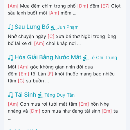
[Am]
Mưa đêm chìm trong phố
[Dm]
đêm
[E7]
Giọt
sầu lạnh buốt môi
[Am]
mềm ...
Sau Lưng Bố
Jun Phạm
Nhớ chuyện ngày
[C]
xưa bé thơ Ngồi trong lòng
bố lái xe đi
[Am]
chơi khắp nơi ...
Hóa Giải Bằng Nước Mắt
Lê Chí Trung
Một
[Am]
góc không gian nhìn đời qua
đêm
[Em]
tối Làn
[F]
khói thuốc mang bao nhiêu
tâm
[C]
sự buồn ...
Tái Sinh
Tăng Duy Tân
[Am]
Cơn mưa rơi tưới mát tâm
[Em]
hồn Nhẹ
nhàng và
[Dm]
cơn mưa như đang tái sinh
[Em]
ta
...