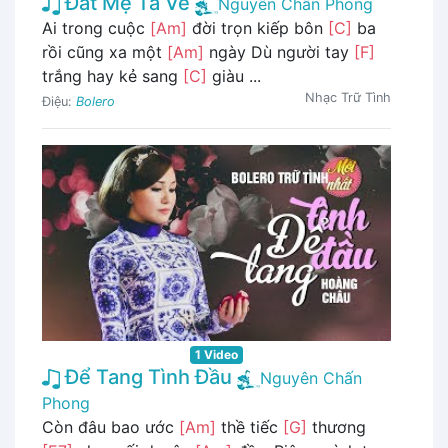
Đất Mẹ Ta Về
Nguyên Chấn Phong
Ai trong cuộc
[Am]
đời trọn kiếp bôn
[C]
ba
rồi cũng xa một
[Am]
ngày Dù người tay
[F]
trắng hay kẻ sang
[C]
giàu ...
Nhạc Trữ Tình
Điệu:
Bolero
1 Video
Để Tang Tình Đầu
Nguyên Chấn
Phong
Còn đâu bao ước
[Am]
thề tiếc
[G]
thương