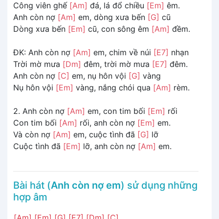
Công viên ghế
[Am]
đá, lá đổ chiều
[Em]
êm.
Anh còn nợ
[Am]
em, dòng xưa bến
[G]
cũ
Dòng xưa bến
[Em]
cũ, con sông êm
[Am]
đềm.
ĐK: Anh còn nợ
[Am]
em, chim về núi
[E7]
nhạn
Trời mờ mưa
[Dm]
đêm, trời mờ mưa
[E7]
đêm.
Anh còn nợ
[C]
em, nụ hôn vội
[G]
vàng
Nụ hôn vội
[Em]
vàng, nắng chói qua
[Am]
rèm.
2. Anh còn nợ
[Am]
em, con tim bối
[Em]
rối
Con tim bối
[Am]
rối, anh còn nợ
[Em]
em.
Và còn nợ
[Am]
em, cuộc tình đã
[G]
lỡ
Cuộc tình đã
[Em]
lỡ, anh còn nợ
[Am]
em.
Bài hát (
Anh còn nợ em
) sử dụng những
hợp âm
[Am]
[Em]
[G]
[E7]
[Dm]
[C]