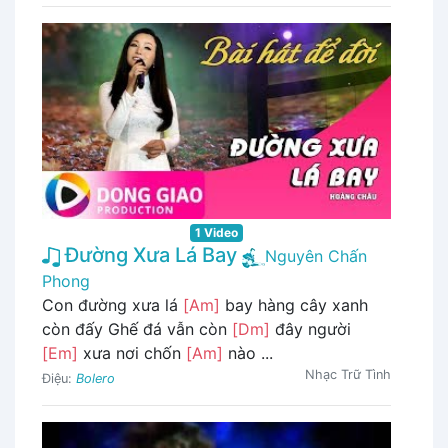
1 Video
Đường Xưa Lá Bay
Nguyên Chấn
Phong
Con đường xưa lá
[Am]
bay hàng cây xanh
còn đấy Ghế đá vẫn còn
[Dm]
đây người
[Em]
xưa nơi chốn
[Am]
nào ...
Nhạc Trữ Tình
Điệu:
Bolero