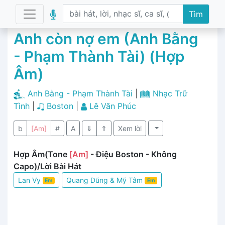
Tìm
Anh còn nợ em (Anh Bằng
- Phạm Thành Tài) (Hợp
Âm)
Anh Bằng - Phạm Thành Tài
|
Nhạc Trữ
Tình
|
Boston
|
Lê Văn Phúc
b
[Am]
#
A
⇓
⇑
Xem lời
Hợp Âm(Tone
[Am]
- Điệu Boston - Không
Capo)/Lời Bài Hát
Lan Vy
Quang Dũng & Mỹ Tâm
Em
Em