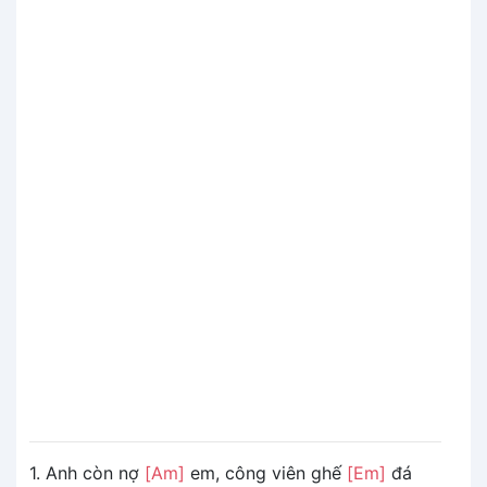
1. Anh còn nợ
[Am]
em, công viên ghế
[Em]
đá