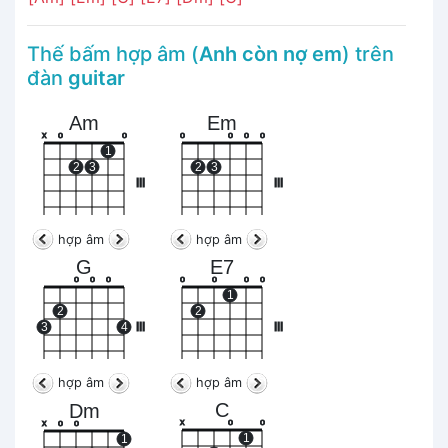
Thế bấm hợp âm (
Anh còn nợ em
) trên
đàn
guitar
Am
Em
x
o
o
o
o
o
o
1
2
3
2
3
III
III
hợp âm
hợp âm
G
E7
o
o
o
o
o
o
o
1
2
2
3
4
III
III
hợp âm
hợp âm
C
Dm
x
o
o
x
o
o
1
1