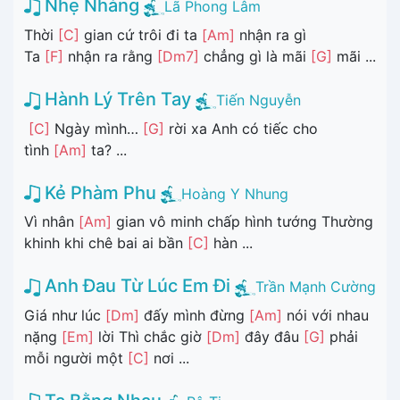
Nhẹ Nhàng
Lã Phong Lâm
Thời
[C]
gian cứ trôi đi ta
[Am]
nhận ra gì
Ta
[F]
nhận ra rằng
[Dm7]
chẳng gì là mãi
[G]
mãi ...
Hành Lý Trên Tay
Tiến Nguyễn
[C]
Ngày mình…
[G]
rời xa Anh có tiếc cho
tình
[Am]
ta? ...
Kẻ Phàm Phu
Hoàng Y Nhung
Vì nhân
[Am]
gian vô minh chấp hình tướng Thường
khinh khi chê bai ai bần
[C]
hàn ...
Anh Đau Từ Lúc Em Đi
Trần Mạnh Cường
Giá như lúc
[Dm]
đấy mình đừng
[Am]
nói với nhau
nặng
[Em]
lời Thì chắc giờ
[Dm]
đây đâu
[G]
phải
mỗi người một
[C]
nơi ...