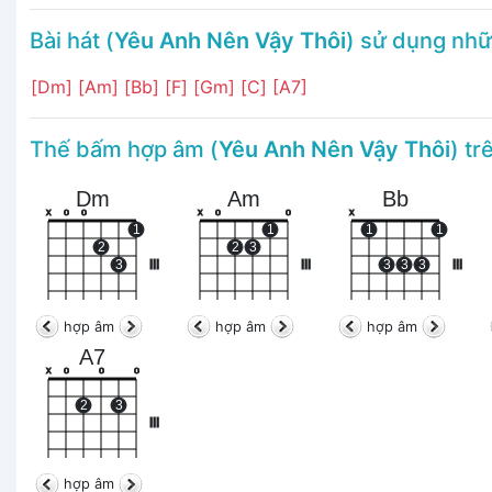
Bài hát (
Yêu Anh Nên Vậy Thôi
) sử dụng nh
[Dm]
[Am]
[Bb]
[F]
[Gm]
[C]
[A7]
Thế bấm hợp âm (
Yêu Anh Nên Vậy Thôi
) t
Dm
Am
Bb
x
o
o
x
o
o
x
1
1
1
1
2
2
3
3
III
III
3
3
3
III
hợp âm
hợp âm
hợp âm
A7
x
o
o
o
2
3
III
hợp âm