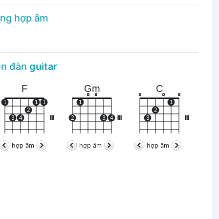
ững hợp âm
rên đàn
guitar
F
Gm
C
o
o
x
o
o
1
1
1
1
1
2
2
3
4
III
2
3
4
III
3
III
hợp âm
hợp âm
hợp âm