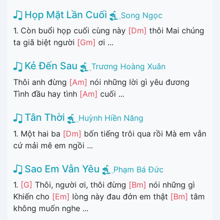
Họp Mặt Lần Cuối
Song Ngọc
1. Còn buổi họp cuối cùng này
[Dm]
thôi Mai chúng
ta giã biệt người
[Gm]
ơi ...
Kẻ Đến Sau
Trương Hoàng Xuân
Thôi anh đừng
[Am]
nói những lời gì yêu đương
Tình đầu hay tình
[Am]
cuối ...
Tân Thời
Huỳnh Hiền Năng
1. Một hai ba
[Dm]
bốn tiếng trôi qua rồi Mà em vẫn
cứ mải mê em ngồi ...
Sao Em Vẫn Yêu
Phạm Bá Đức
1.
[G]
Thôi, người ơi, thôi đừng
[Bm]
nói những gì
Khiến cho
[Em]
lòng này đau đớn em thật
[Bm]
tâm
không muốn nghe ...