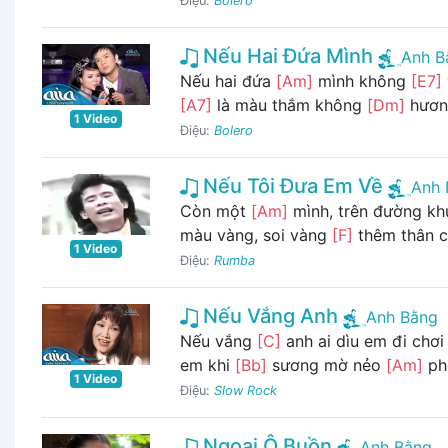
Điệu:
Bolero
Nếu Hai Đứa Mình
Anh B
Nếu hai đứa
[Am]
mình không
[E7]
[A7]
là màu thắm không
[Dm]
hương
1 Video
Điệu:
Bolero
Nếu Tôi Đưa Em Về
Anh 
Còn một
[Am]
mình, trên đường kh
màu vàng, soi vàng
[F]
thêm thân 
1 Video
Điệu:
Rumba
Nếu Vắng Anh
Anh Bằng
Nếu vắng
[C]
anh ai dìu em đi chơi
em khi
[Bb]
sương mờ nẻo
[Am]
phố
1 Video
Điệu:
Slow Rock
Ngoại Ô Buồn
Anh Bằng