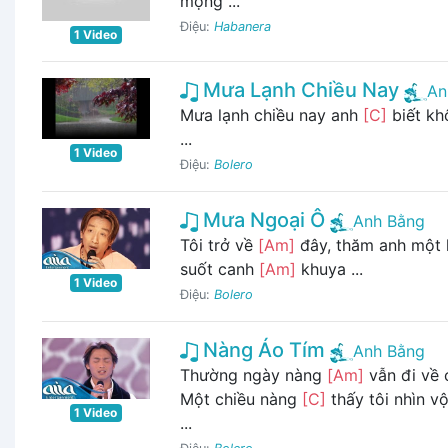
mộng ...
Điệu:
Habanera
1 Video
Mưa Lạnh Chiều Nay
An
Mưa lạnh chiều nay anh
[C]
biết k
...
1 Video
Điệu:
Bolero
Mưa Ngoại Ô
Anh Bằng
Tôi trở về
[Am]
đây, thăm anh một 
suốt canh
[Am]
khuya ...
1 Video
Điệu:
Bolero
Nàng Áo Tím
Anh Bằng
Thường ngày nàng
[Am]
vẫn đi về 
Một chiều nàng
[C]
thấy tôi nhìn v
1 Video
...