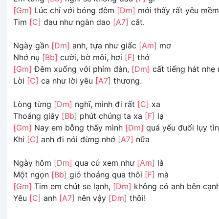
[Gm]
Lúc chỉ với bóng đêm
[Dm]
mới thấy rất yêu mềm
Tim
[C]
đau như ngàn dao
[A7]
cắt.
Ngày gần
[Dm]
anh, tựa như giấc
[Am]
mơ
Nhớ nụ
[Bb]
cười, bờ môi, hơi
[F]
thở
[Gm]
Đêm xuống với phím đàn,
[Dm]
cất tiếng hát nhẹ
Lời
[C]
ca như lời yêu
[A7]
thương.
Lòng từng
[Dm]
nghĩ, mình đi rất
[C]
xa
Thoáng giây
[Bb]
phút chúng ta xa
[F]
lạ
[Gm]
Nay em bỗng thấy mình
[Dm]
quá yếu đuối lụy tì
Khi
[C]
anh đi nói đừng nhớ
[A7]
nữa
Ngày hôm
[Dm]
qua cứ xem như
[Am]
là
Một ngọn
[Bb]
gió thoáng qua thôi
[F]
mà
[Gm]
Tim em chút se lạnh,
[Dm]
không có anh bên cạn
Yêu
[C]
anh
[A7]
nên vậy
[Dm]
thôi!