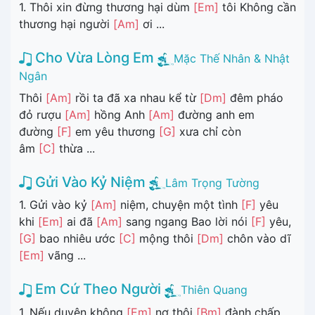
1. Thôi xin đừng thương hại dùm
[Em]
tôi Không cần
thương hại người
[Am]
ơi ...
Cho Vừa Lòng Em
Mặc Thế Nhân & Nhật
Ngân
Thôi
[Am]
rồi ta đã xa nhau kể từ
[Dm]
đêm pháo
đỏ rượu
[Am]
hồng Anh
[Am]
đường anh em
đường
[F]
em yêu thương
[G]
xưa chỉ còn
âm
[C]
thừa ...
Gửi Vào Kỷ Niệm
Lâm Trọng Tường
1. Gửi vào kỷ
[Am]
niệm, chuyện một tình
[F]
yêu
khi
[Em]
ai đã
[Am]
sang ngang Bao lời nói
[F]
yêu,
[G]
bao nhiêu ước
[C]
mộng thôi
[Dm]
chôn vào dĩ
[Em]
vãng ...
Em Cứ Theo Người
Thiên Quang
1. Nếu duyên không
[Em]
nợ thôi
[Bm]
đành chấp