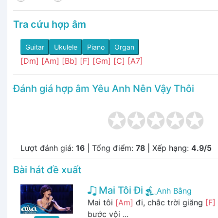
Tra cứu hợp âm
Guitar
Ukulele
Piano
Organ
[Dm]
[Am]
[Bb]
[F]
[Gm]
[C]
[A7]
Đánh giá hợp âm Yêu Anh Nên Vậy Thôi
Lượt đánh giá:
16
| Tổng điểm:
78
| Xếp hạng:
4.9/5
Bài hát đề xuất
Mai Tôi Đi
Anh Bằng
Mai tôi
[Am]
đi, chắc trời giăng
[F]
bước vội ...