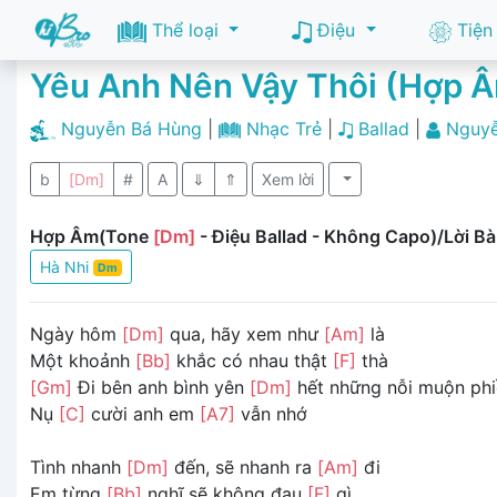
Thể loại
Điệu
Tiện
Yêu Anh Nên Vậy Thôi (Hợp 
Nguyễn Bá Hùng
|
Nhạc Trẻ
|
Ballad
|
Nguyễ
b
[Dm]
#
A
⇓
⇑
Xem lời
Hợp Âm(Tone
[Dm]
- Điệu Ballad - Không Capo)/Lời Bà
Hà Nhi
Dm
Ngày hôm
[Dm]
qua, hãy xem như
[Am]
là
Một khoảnh
[Bb]
khắc có nhau thật
[F]
thà
[Gm]
Đi bên anh bình yên
[Dm]
hết những nỗi muộn ph
Nụ
[C]
cười anh em
[A7]
vẫn nhớ
Tình nhanh
[Dm]
đến, sẽ nhanh ra
[Am]
đi
Em từng
[Bb]
nghĩ sẽ không đau
[F]
gì