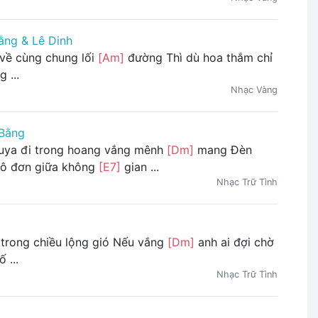
ằng & Lê Dinh
về cùng chung lối
[Am]
đường Thì dù hoa thắm chỉ
 ...
Nhạc Vàng
Bằng
uya đi trong hoang vắng mênh
[Dm]
mang Đèn
cô đơn giữa không
[E7]
gian ...
Nhạc Trữ Tình
 trong chiều lộng gió Nếu vắng
[Dm]
anh ai đợi chờ
 ...
Nhạc Trữ Tình