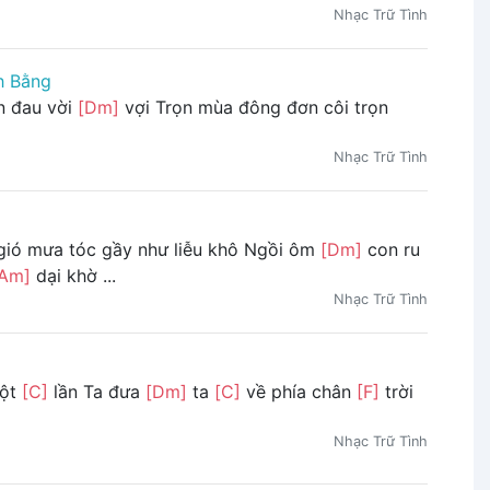
Nhạc Trữ Tình
h Bằng
n đau vời
[Dm]
vợi Trọn mùa đông đơn côi trọn
Nhạc Trữ Tình
gió mưa tóc gầy như liễu khô Ngồi ôm
[Dm]
con ru
[Am]
dại khờ ...
Nhạc Trữ Tình
một
[C]
lần Ta đưa
[Dm]
ta
[C]
về phía chân
[F]
trời
Nhạc Trữ Tình