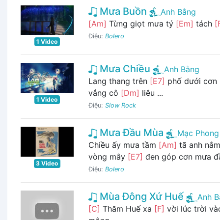
Mưa Buồn
Anh Bằng
[Am]
Từng giọt mưa tý
[Em]
tách
[
Điệu:
Bolero
1 Video
Mưa Chiều
Anh Bằng
Lang thang trên
[E7]
phố dưới cơn
vắng cô
[Dm]
liêu ...
1 Video
Điệu:
Slow Rock
Mưa Đầu Mùa
Mạc Phong 
Chiều ấy mưa tầm
[Am]
tã anh nắm 
vòng mây
[E7]
đen góp cơn mưa 
3 Video
Điệu:
Bolero
Mùa Đông Xứ Huế
Anh B
[C]
Thăm Huế xa
[F]
vời lúc trời v