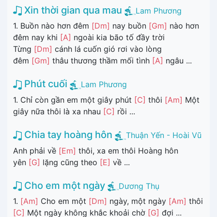
Xin thời gian qua mau
Lam Phương
1. Buồn nào hơn đêm
[Dm]
nay buồn
[Gm]
nào hơn
đêm nay khi
[A]
ngoài kia bão tố đầy trời
Từng
[Dm]
cánh lá cuốn gió rơi vào lòng
đêm
[Gm]
thâu thương thầm mối tình
[A]
ngâu ...
Phút cuối
Lam Phương
1. Chỉ còn gần em một giây phút
[C]
thôi
[Am]
Một
giây nữa thôi là xa nhau
[C]
rồi ...
Chia tay hoàng hôn
Thuận Yến - Hoài Vũ
Anh phải về
[Em]
thôi, xa em thôi Hoàng hôn
yên
[G]
lặng cũng theo
[E]
về ...
Cho em một ngày
Dương Thụ
1.
[Am]
Cho em một
[Dm]
ngày, một ngày
[Am]
thôi
[C]
Một ngày không khắc khoải chờ
[G]
đợi ...