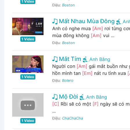
1 Video
Điệu:
Boston
Mất Nhau Mùa Đông
An
Anh có nghe mưa
[Am]
rơi từng cơ
mùa đông không
[Am]
vui ...
1 Video
Điệu:
Boston
Mắt Tím
Anh Bằng
Người con
[Am]
gái mắt buồn như 
hồn mình tan
[Em]
nát ru tình xưa
1 Video
Điệu:
Bolero
Mộ Đời
Anh Bằng
[C]
Rồi sẽ có một
[F]
ngày sẽ có 
...
Điệu:
ChaChaCha
1 Video