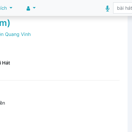
 ích
Âm)
n Quang Vinh
i Hát
iền