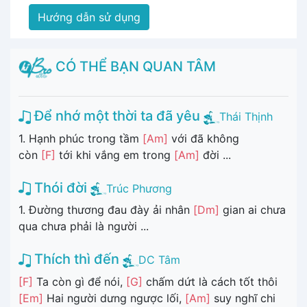
Hướng dẫn sử dụng
CÓ THỂ BẠN QUAN TÂM
Để nhớ một thời ta đã yêu
Thái Thịnh
1. Hạnh phúc trong tầm
[Am]
với đã không
còn
[F]
tới khi vắng em trong
[Am]
đời ...
Thói đời
Trúc Phương
1. Đường thương đau đày ải nhân
[Dm]
gian ai chưa
qua chưa phải là người ...
Thích thì đến
DC Tâm
[F]
Ta còn gì để nói,
[G]
chấm dứt là cách tốt thôi
[Em]
Hai người dưng ngược lối,
[Am]
suy nghĩ chi