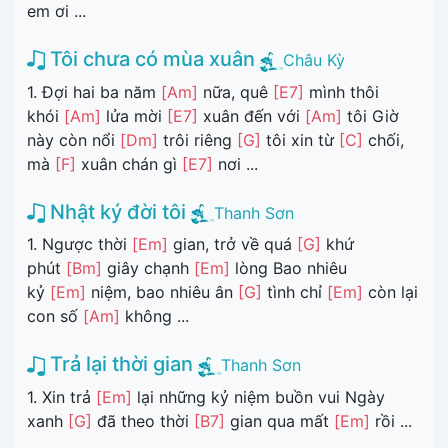
em ơi ...
Tôi chưa có mùa xuân
Châu Kỳ
1. Đợi hai ba năm
[Am]
nữa, quê
[E7]
mình thôi
khói
[Am]
lửa mời
[E7]
xuân đến với
[Am]
tôi Giờ
này còn nổi
[Dm]
trôi riêng
[G]
tôi xin từ
[C]
chối,
mà
[F]
xuân chán gì
[E7]
nơi ...
Nhật ký đời tôi
Thanh Sơn
1. Ngược thời
[Em]
gian, trở về quá
[G]
khứ
phút
[Bm]
giây chạnh
[Em]
lòng Bao nhiêu
kỷ
[Em]
niệm, bao nhiêu ân
[G]
tình chỉ
[Em]
còn lại
con số
[Am]
không ...
Trả lại thời gian
Thanh Sơn
1. Xin trả
[Em]
lại những kỷ niệm buồn vui Ngày
xanh
[G]
đã theo thời
[B7]
gian qua mất
[Em]
rồi ...