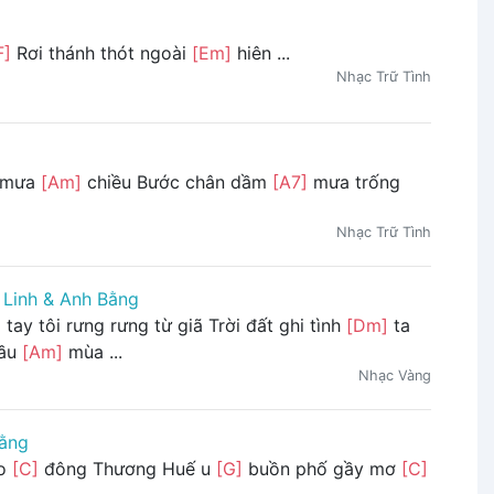
F]
Rơi thánh thót ngoài
[Em]
hiên ...
Nhạc Trữ Tình
 mưa
[Am]
chiều Bước chân dầm
[A7]
mưa trống
Nhạc Trữ Tình
Linh & Anh Bằng
tay tôi rưng rưng từ giã Trời đất ghi tình
[Dm]
ta
đầu
[Am]
mùa ...
Nhạc Vàng
ằng
ào
[C]
đông Thương Huế u
[G]
buồn phố gầy mơ
[C]