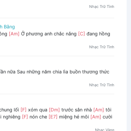
Nhạc Trữ Tình
h Bằng
hông
[Am]
Ở phương anh chắc nắng
[C]
đang hồng
Nhạc Trữ Tình
lần nữa Sau những năm chia lìa buồn thương thức
Nhạc Trữ Tình
chung lối
[F]
xóm qua
[Dm]
trước sân nhà
[Am]
tôi
ội nghiêng
[F]
nón che
[E7]
miệng hé môi
[Am]
cười
Nhạc Vàng