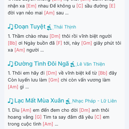
nhận xa
[Em]
nhau Để không u
[C]
sầu đường
[E]
đời vạn nẻo mai
[Am]
sau ...
Đoạn Tuyệt
Thái Thịnh
1. Thầm chào nhau
[Dm]
thôi rồi vĩnh biệt người
[Bb]
ơi Ngày buồn đã
[F]
tới, này
[Gm]
giây phút tôi
xa
[Am]
người ...
Đường Tình Đôi Ngã
Lê Văn Thiện
1. Thôi em hãy đi
[Dm]
về vĩnh biệt kể từ
[Bb]
đây
Còn luyến lưu làm
[Gm]
chi còn vấn vương làm
[Am]
gì ...
Lạc Mất Mùa Xuân
Nhạc Pháp - Lữ Liên
1. Dìu
[Am]
em đến đem cho đời
[Dm]
anh thôi
hoang vắng
[G]
Tim ta say đắm đã yêu
[C]
em
trong cuộc tình
[Am]
...