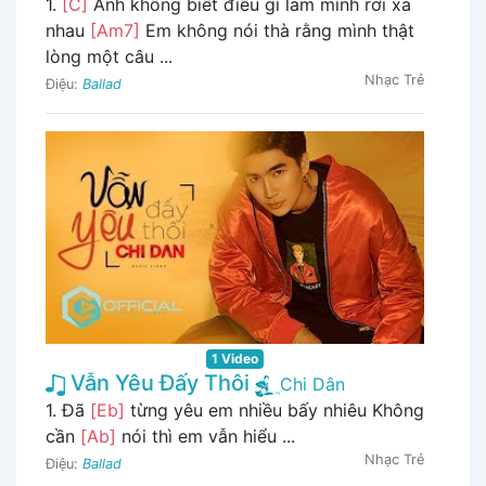
1.
[C]
Anh không biết điều gì làm mình rời xa
nhau
[Am7]
Em không nói thà rằng mình thật
lòng một câu ...
Nhạc Trẻ
Điệu:
Ballad
1 Video
Vẫn Yêu Đấy Thôi
Chi Dân
1. Đã
[Eb]
từng yêu em nhiều bấy nhiêu Không
cần
[Ab]
nói thì em vẫn hiểu ...
Nhạc Trẻ
Điệu:
Ballad