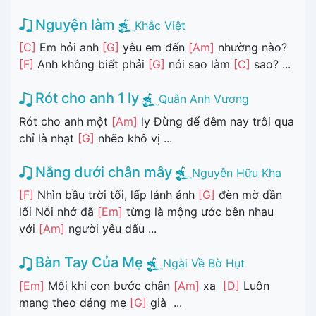
Nguyện làm
Khắc Việt
[C]
Em hỏi anh
[G]
yêu em đến
[Am]
nhường nào?
[F]
Anh không biết phải
[G]
nói sao làm
[C]
sao? ...
Rót cho anh 1 ly
Quân Anh Vương
Rót cho anh một
[Am]
ly Đừng để đêm nay trôi qua
chỉ là nhạt
[G]
nhẽo khô vị ...
Nắng dưới chân mây
Nguyễn Hữu Kha
[F]
Nhìn bầu trời tối, lấp lánh ánh
[G]
đèn mờ dần
lối Nỗi nhớ đã
[Em]
từng là mộng ước bên nhau
với
[Am]
người yêu dấu ...
Bàn Tay Của Mẹ
Ngài Về Bờ Hụt
[Em]
Mỗi khi con bước chân
[Am]
xa
[D]
Luôn
mang theo dáng mẹ
[G]
già ...