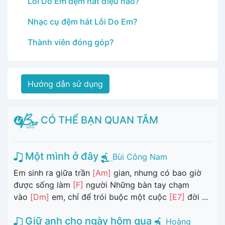
Lỗi Do Em đệm hát điệu nào?
Nhạc cụ đệm hát Lỗi Do Em?
Thành viên đóng góp?
Hướng dẫn sử dụng
CÓ THỂ BẠN QUAN TÂM
Một mình ở đây
Bùi Công Nam
Em sinh ra giữa trần
[Am]
gian, nhưng có bao giờ
được sống làm
[F]
người Những bàn tay chạm
vào
[Dm]
em, chỉ để trói buộc một cuộc
[E7]
đời ...
Giữ anh cho ngày hôm qua
Hoàng