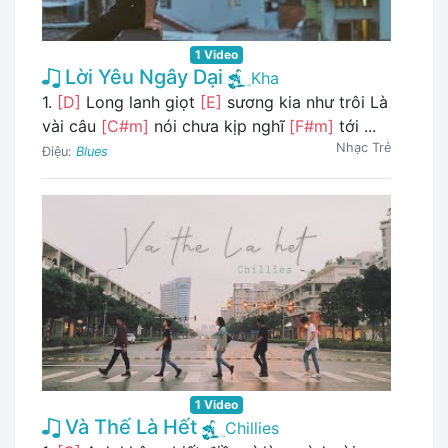
1 Video
Lời Yêu Ngây Dại
Kha
1.
[D]
Long lanh giọt
[E]
sương kia như trôi Là
vài câu
[C#m]
nói chưa kịp nghĩ
[F#m]
tới ...
Nhạc Trẻ
Điệu:
Blues
1 Video
Và Thế Là Hết
Chillies