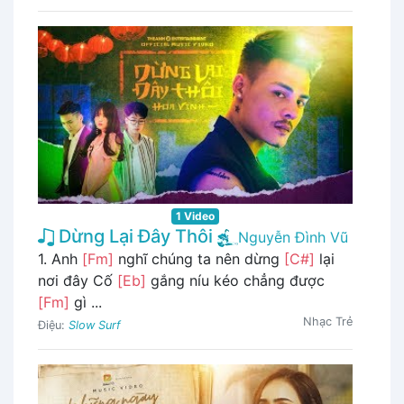
1 Video
Dừng Lại Đây Thôi
Nguyễn Đình Vũ
1. Anh
[Fm]
nghĩ chúng ta nên dừng
[C#]
lại
nơi đây Cố
[Eb]
gắng níu kéo chẳng được
[Fm]
gì ...
Nhạc Trẻ
Điệu:
Slow Surf