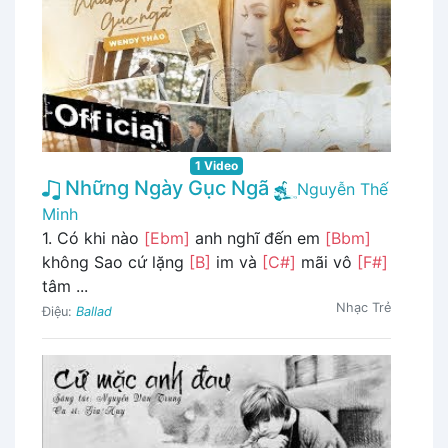
1 Video
Những Ngày Gục Ngã
Nguyễn Thế
Minh
1. Có khi nào
[Ebm]
anh nghĩ đến em
[Bbm]
không Sao cứ lặng
[B]
im và
[C#]
mãi vô
[F#]
tâm ...
Nhạc Trẻ
Điệu:
Ballad