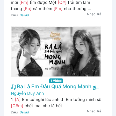
mới
[Fm]
tìm được Một
[C#]
trái tim làm
tháng
[Eb]
năm thêm
[Fm]
nhớ thương ...
Nhạc Trẻ
Điệu:
Ballad
1 Video
Ra Là Em Đâu Quá Mong Manh
Nguyễn Duy Anh
1.
[A]
Em cứ nghĩ lúc anh đi Em tưởng mình sẽ
[C#m]
chết mai như là hết ...
Nhạc Trẻ
Điệu:
Ballad