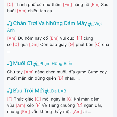
[C]
Thành phố cứ như thêm
[Fm]
nặng nề
[Em]
Sau
buổi
[Am]
chiều tan ca ...
Chân Trời Và Những Đám Mây
Việt
Anh
[Am]
Dù hôm nay cố
[Em]
vui cuối
[F]
cùng
sẽ
[C]
qua
[Dm]
Còn bao giây
[G]
phút bên
[C]
cha
...
Muối Ơi
Phạm Hồng Biển
Chứ tay
[Am]
nâng chén muối, đĩa gừng Gừng cay
muối mặn xin đừng quên
[D]
nhau. ...
Bầu Trời Mới
Da LAB
[F]
Thức giấc
[C]
mỗi ngày là
[G]
khi màn đêm
vừa
[Am]
kéo
[F]
về Tiếng chuông
[C]
ngân dài,
nhưng
[Em]
vẫn không thấy một
[Am]
ai ...