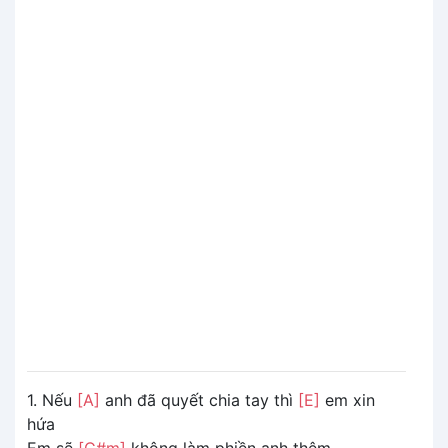
1. Nếu
[A]
anh đã quyết chia tay thì
[E]
em xin
hứa
Em sẽ
[C#m]
không làm phiền anh thêm