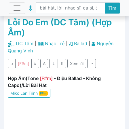
Tìm
Lỗi Do Em (DC Tâm) (Hợp
Âm)
DC Tâm
|
Nhạc Trẻ
|
Ballad
|
Nguyễn
Quang Vinh
b
[F#m]
#
A
⇓
⇑
Xem lời
Hợp Âm(Tone
[F#m]
- Điệu Ballad - Không
Capo)/Lời Bài Hát
Miko Lan Trinh
F#m