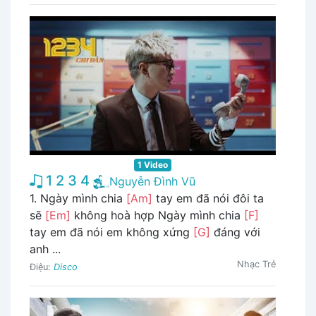
1 Video
1 2 3 4
Nguyễn Đình Vũ
1. Ngày mình chia
[Am]
tay em đã nói đôi ta
sẽ
[Em]
không hoà hợp Ngày mình chia
[F]
tay em đã nói em không xứng
[G]
đáng với
anh ...
Nhạc Trẻ
Điệu:
Disco