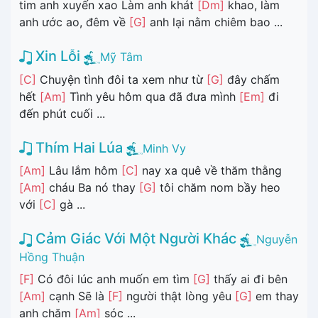
tim anh xuyến xao Làm anh khát
[Dm]
khao, làm
anh ước ao, đêm về
[G]
anh lại nằm chiêm bao ...
Xin Lỗi
Mỹ Tâm
[C]
Chuyện tình đôi ta xem như từ
[G]
đây chấm
hết
[Am]
Tình yêu hôm qua đã đưa mình
[Em]
đi
đến phút cuối ...
Thím Hai Lúa
Minh Vy
[Am]
Lâu lắm hôm
[C]
nay xa quê về thăm thằng
[Am]
cháu Ba nó thay
[G]
tôi chăm nom bầy heo
với
[C]
gà ...
Cảm Giác Với Một Người Khác
Nguyễn
Hồng Thuận
[F]
Có đôi lúc anh muốn em tìm
[G]
thấy ai đi bên
[Am]
cạnh Sẽ là
[F]
người thật lòng yêu
[G]
em thay
anh chăm
[Am]
sóc ...