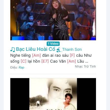
1 Video
Bạc Liêu Hoài Cổ
Thanh Sơn
Nghe tiếng
[Am]
đàn ai rao sáu
[F]
câu Như
sống
[C]
lại hồn
[E7]
Cao Văn
[Am]
Lầu ...
Nhạc Trữ Tình
Điệu:
Rap