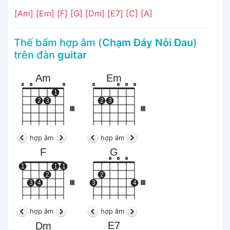
[Am]
[Em]
[F]
[G]
[Dm]
[E7]
[C]
[A]
Thế bấm hợp âm (
Chạm Đáy Nỗi Đau
)
trên đàn
guitar
Am
Em
x
o
o
o
o
o
o
1
2
3
2
3
III
III
hợp âm
hợp âm
F
G
o
o
o
1
1
1
2
2
3
4
III
3
4
III
hợp âm
hợp âm
E7
Dm