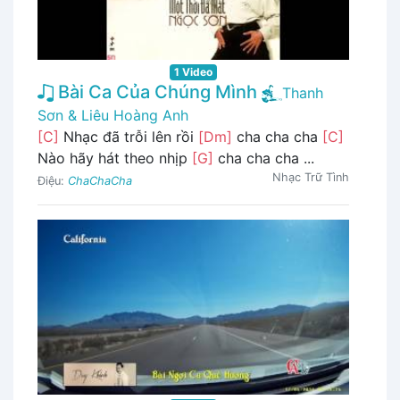
1 Video
Bài Ca Của Chúng Mình
Thanh
Sơn & Liêu Hoàng Anh
[C]
Nhạc đã trỗi lên rồi
[Dm]
cha cha cha
[C]
Nào hãy hát theo nhịp
[G]
cha cha cha ...
Nhạc Trữ Tình
Điệu:
ChaChaCha