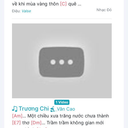
về khi mùa vàng thôn
[C]
quê ...
Nhạc Đỏ
Điệu:
Valse
1 Video
Trương Chi
Văn Cao
[Am]
... Một chiều xưa trăng nước chưa thành
[E7]
thơ
[Dm]
... Trầm trầm không gian mới