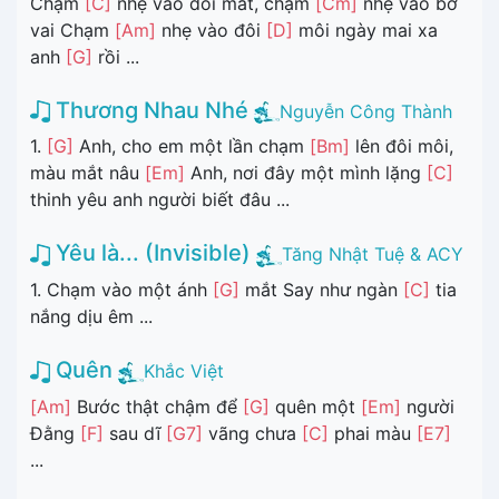
Chạm
[C]
nhẹ vào đôi mắt, chạm
[Cm]
nhẹ vào bờ
vai Chạm
[Am]
nhẹ vào đôi
[D]
môi ngày mai xa
anh
[G]
rồi ...
Thương Nhau Nhé
Nguyễn Công Thành
1.
[G]
Anh, cho em một lần chạm
[Bm]
lên đôi môi,
màu mắt nâu
[Em]
Anh, nơi đây một mình lặng
[C]
thinh yêu anh người biết đâu ...
Yêu là... (Invisible)
Tăng Nhật Tuệ & ACY
1. Chạm vào một ánh
[G]
mắt Say như ngàn
[C]
tia
nắng dịu êm ...
Quên
Khắc Việt
[Am]
Bước thật chậm để
[G]
quên một
[Em]
người
Đằng
[F]
sau dĩ
[G7]
vãng chưa
[C]
phai màu
[E7]
...