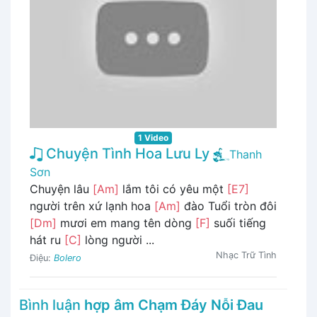
1 Video
Chuyện Tình Hoa Lưu Ly
Thanh
Sơn
Chuyện lâu
[Am]
lắm tôi có yêu một
[E7]
người trên xứ lạnh hoa
[Am]
đào Tuổi tròn đôi
[Dm]
mươi em mang tên dòng
[F]
suối tiếng
hát ru
[C]
lòng người ...
Nhạc Trữ Tình
Điệu:
Bolero
Bình luận
hợp âm Chạm Đáy Nỗi Đau