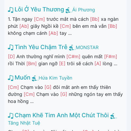
Lỗi Ở Yêu Thương
Ái Phương
1. Tận ngay
[Cm]
trước mắt mà cách
[Bb]
xa ngàn
phút
[Ab]
giây Ngồi kề
[Cm]
bên em mà vẫn
[Bb]
không chạm cánh
[Ab]
tay ...
Tình Yêu Chậm Trễ
MONSTAR
[D]
Anh thường nghĩ mình
[C#m]
quên mất
[F#m]
rồi Thời
[Bm]
gian ngỡ
[E]
trôi sẽ cách
[A]
lòng ...
Muốn
Hứa Kim Tuyền
[Cm]
Chạm vào
[G]
đôi mắt anh em thấy thiên
đường
[Cm]
Chạm vào
[G]
những ngón tay em thấy
hoa hồng ...
Chạm Khẽ Tim Anh Một Chút Thôi
Tăng Nhật Tuệ