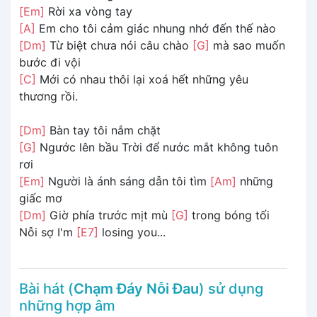
[Em]
Rời xa vòng tay
[A]
Em cho tôi cảm giác nhung nhớ đến thế nào
[Dm]
Từ biệt chưa nói câu chào
[G]
mà sao muốn
bước đi vội
[C]
Mới có nhau thôi lại xoá hết những yêu
thương rồi.
[Dm]
Bàn tay tôi nắm chặt
[G]
Ngước lên bầu Trời để nước mắt không tuôn
rơi
[Em]
Người là ánh sáng dẫn tôi tìm
[Am]
những
giấc mơ
[Dm]
Giờ phía trước mịt mù
[G]
trong bóng tối
Nỗi sợ I'm
[E7]
losing you...
Bài hát (
Chạm Đáy Nỗi Đau
) sử dụng
những hợp âm