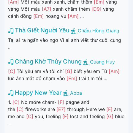
[Am]
Một màu xanh xanh, chấm thêm
[Em]
vàng
vàng Một màu
[A7]
xanh chấm thêm
[D9]
vàng
cánh đồng
[Em]
hoang vu
[Am]
...
Thà Giết Người Yêu
Chẩm Hồng Giang
Tại ai ra ngẩn vào ngơ Vì ai anh viết thư cuối cùng
...
Chàng Khờ Thủy Chung
Quang Huy
[C]
Tôi yêu em và tôi chỉ
[G]
biết yêu em Từ
[Am]
lúc ánh mắt đó chạm vào
[Em]
trái tim tôi ...
Happy New Year
Abba
1.
[C]
No more cham-
[F]
pagne and
the
[C]
fireworks are
[E7]
through Here we
[F]
are,
me and
[C]
you, feeling
[F]
lost and feeling
[G]
blue
...