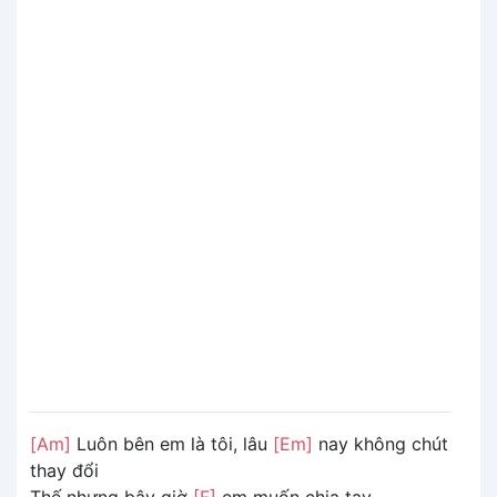
[Am]
Luôn bên em là tôi, lâu
[Em]
nay không chút
thay đổi
Thế nhưng bây giờ
[F]
em muốn chia tay