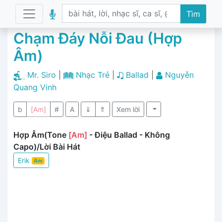
Tìm
Chạm Đáy Nỗi Đau (Hợp
Âm)
Mr. Siro
|
Nhạc Trẻ
|
Ballad
|
Nguyễn
Quang Vinh
b
[Am]
#
A
⇓
⇑
Xem lời
Hợp Âm(Tone
[Am]
- Điệu Ballad - Không
Capo)/Lời Bài Hát
Erik
Am