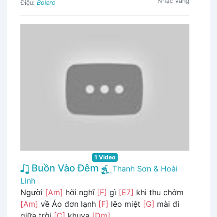
Nhạc Vàng
Điệu:
Bolero
1 Video
Buồn Vào Đêm
Thanh Sơn & Hoài
Linh
Người
[Am]
hỡi nghĩ
[F]
gì
[E7]
khi thu chớm
[Am]
về Áo đơn lạnh
[F]
lẽo miệt
[G]
mài đi
giữa trời
[C]
khuya
[Dm]
...