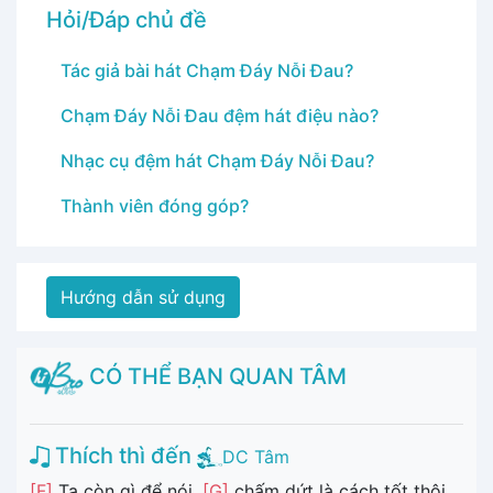
Hỏi/Đáp chủ đề
Tác giả bài hát Chạm Đáy Nỗi Đau?
Chạm Đáy Nỗi Đau đệm hát điệu nào?
Nhạc cụ đệm hát Chạm Đáy Nỗi Đau?
Thành viên đóng góp?
Hướng dẫn sử dụng
CÓ THỂ BẠN QUAN TÂM
Thích thì đến
DC Tâm
[F]
Ta còn gì để nói,
[G]
chấm dứt là cách tốt thôi