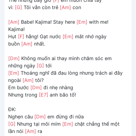
vì:
[G]
Tôi vẫn còn trẻ
[Am]
con
[Am]
Babe! Kajima! Stay here
[Em]
with me!
Kajima!
Hụt
[F]
hẫng! Gạt nước
[Em]
mắt nhớ ngày
buồn
[Am]
nhất.
[Dm]
Không muốn ai thay mình chăm sóc em
những ngày
[G]
tới
[Em]
Thoáng nghĩ đã đau lòng nhưng trách ai đây
ngoài
[Am]
tôi?
Em bước
[Dm]
đi nhẹ nhàng
Nhưng trong
[E7]
anh bão tố!
ĐK:
Nghẹn câu
[Dm]
em đừng đi nữa
[G]
Nhưng tại môi mím
[Em]
chặt chẳng thể một
lần nói
[Am]
ra