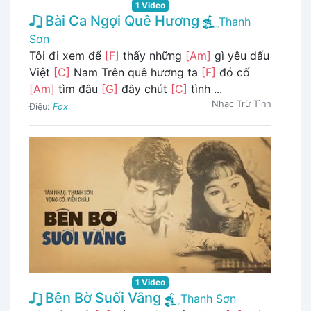
1 Video
Bài Ca Ngợi Quê Hương
Thanh
Sơn
Tôi đi xem để
[F]
thấy những
[Am]
gì yêu dấu
Việt
[C]
Nam Trên quê hương ta
[F]
đó cố
[Am]
tìm đâu
[G]
đây chút
[C]
tình ...
Nhạc Trữ Tình
Điệu:
Fox
1 Video
Bên Bờ Suối Vắng
Thanh Sơn