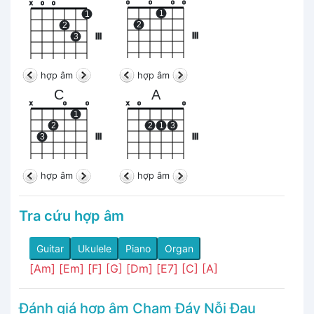
o
o
o
o
x
o
o
1
1
2
2
III
3
III
hợp âm
hợp âm
C
A
x
o
o
x
o
o
1
2
2
1
3
3
III
III
hợp âm
hợp âm
Tra cứu hợp âm
Guitar
Ukulele
Piano
Organ
[Am]
[Em]
[F]
[G]
[Dm]
[E7]
[C]
[A]
Đánh giá hợp âm Chạm Đáy Nỗi Đau