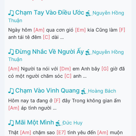
Chạm Tay Vào Điều Ước
Nguyễn Hồng
Thuận
Ngày hôm
[Am]
qua cơn gió
[Em]
kia Cũng làm
[F]
anh tái tê đêm
[C]
dài ...
Đừng Nhắc Về Người Ấy
Nguyễn Hồng
Thuận
[Am]
Người ta nói với
[Dm]
em Anh bây
[G]
giờ đã
có một người chăm sóc
[C]
anh ...
Chạm Vào Vinh Quang
Hoàng Bách
Hôm nay ta đang ở
[F]
đây Trong không gian ấm
[Am]
áp tình người ...
Mãi Một Mình
Đức Huy
Thật
[Am]
chậm sao
[E7]
tình yêu đến
[Am]
muộn