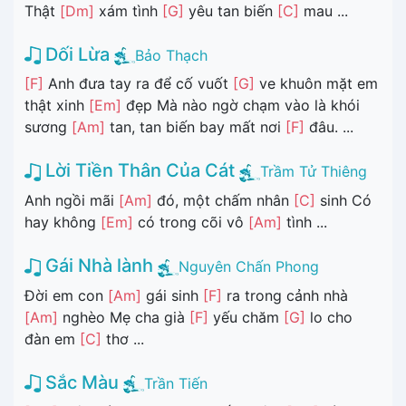
Thật
[Dm]
xám tình
[G]
yêu tan biến
[C]
mau ...
Dối Lừa
Bảo Thạch
[F]
Anh đưa tay ra để cố vuốt
[G]
ve khuôn mặt em
thật xinh
[Em]
đẹp Mà nào ngờ chạm vào là khói
sương
[Am]
tan, tan biến bay mất nơi
[F]
đâu. ...
Lời Tiền Thân Của Cát
Trầm Tử Thiêng
Anh ngồi mãi
[Am]
đó, một chấm nhân
[C]
sinh Có
hay không
[Em]
có trong cõi vô
[Am]
tình ...
Gái Nhà lành
Nguyên Chấn Phong
Đời em con
[Am]
gái sinh
[F]
ra trong cảnh nhà
[Am]
nghèo Mẹ cha già
[F]
yếu chăm
[G]
lo cho
đàn em
[C]
thơ ...
Sắc Màu
Trần Tiến