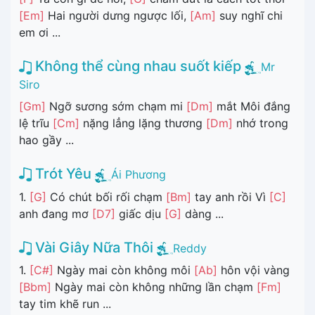
[Em]
Hai người dưng ngược lối,
[Am]
suy nghĩ chi
em ơi ...
Không thể cùng nhau suốt kiếp
Mr
Siro
[Gm]
Ngỡ sương sớm chạm mi
[Dm]
mắt Môi đắng
lệ trĩu
[Cm]
nặng lẳng lặng thương
[Dm]
nhớ trong
hao gầy ...
Trót Yêu
Ái Phương
1.
[G]
Có chút bối rối chạm
[Bm]
tay anh rồi Vì
[C]
anh đang mơ
[D7]
giấc dịu
[G]
dàng ...
Vài Giây Nữa Thôi
Reddy
1.
[C#]
Ngày mai còn không môi
[Ab]
hôn vội vàng
[Bbm]
Ngày mai còn không những lần chạm
[Fm]
tay tim khẽ run ...