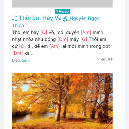
1 Video
Thôi Em Hãy Về
Nguyễn Ngọc
Thiện
Thôi em hãy
[C]
về, mối duyên
[Am]
mình
nhạt nhòa như bóng
[Dm]
mây
[G]
Thôi em
cứ
[C]
đi, để em
[Am]
lại một mình trong xót
[Dm]
xa ...
Nhạc Trẻ
Điệu:
Slow