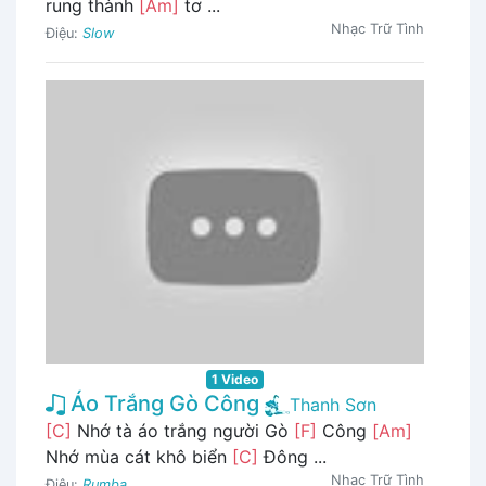
rung thành
[Am]
tơ ...
Nhạc Trữ Tình
Điệu:
Slow
1 Video
Áo Trắng Gò Công
Thanh Sơn
[C]
Nhớ tà áo trắng người Gò
[F]
Công
[Am]
Nhớ mùa cát khô biển
[C]
Đông ...
Nhạc Trữ Tình
Điệu:
Rumba