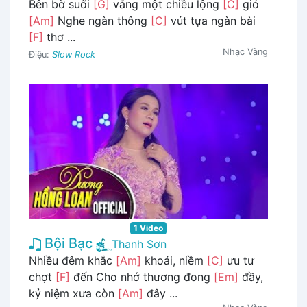
Bên bờ suối
[G]
vắng một chiều lộng
[C]
gió
[Am]
Nghe ngàn thông
[C]
vút tựa ngàn bài
[F]
thơ ...
Nhạc Vàng
Điệu:
Slow Rock
1 Video
Bội Bạc
Thanh Sơn
Nhiều đêm khắc
[Am]
khoải, niềm
[C]
ưu tư
chợt
[F]
đến Cho nhớ thương đong
[Em]
đầy,
kỷ niệm xưa còn
[Am]
đây ...