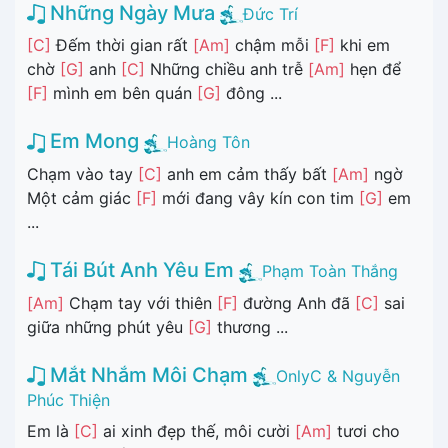
Những Ngày Mưa
Đức Trí
[C]
Đếm thời gian rất
[Am]
chậm mỗi
[F]
khi em
chờ
[G]
anh
[C]
Những chiều anh trễ
[Am]
hẹn để
[F]
mình em bên quán
[G]
đông ...
Em Mong
Hoàng Tôn
Chạm vào tay
[C]
anh em cảm thấy bất
[Am]
ngờ
Một cảm giác
[F]
mới đang vây kín con tim
[G]
em
...
Tái Bút Anh Yêu Em
Phạm Toàn Thắng
[Am]
Chạm tay với thiên
[F]
đường Anh đã
[C]
sai
giữa những phút yêu
[G]
thương ...
Mắt Nhắm Môi Chạm
OnlyC & Nguyễn
Phúc Thiện
Em là
[C]
ai xinh đẹp thế, môi cười
[Am]
tươi cho