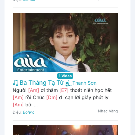
1 Video
Ba Tháng Tạ Từ
Thanh Sơn
Người
[Am]
ơi thắm
[E7]
thoát niên học hết
[Am]
rồi Chúc
[Dm]
đi cạn lời giây phút ly
[Am]
bôi ...
Nhạc Vàng
Điệu:
Bolero