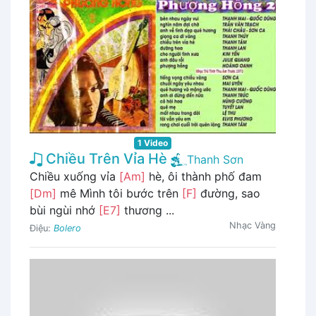
1 Video
Chiều Trên Vỉa Hè
Thanh Sơn
Chiều xuống vỉa
[Am]
hè, ôi thành phố đam
[Dm]
mê Mình tôi bước trên
[F]
đường, sao
bùi ngùi nhớ
[E7]
thương ...
Nhạc Vàng
Điệu:
Bolero