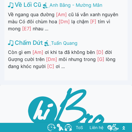
Về Lối Cũ
Anh Bằng - Mường Mân
Về ngang qua đường
[Am]
cũ lá vẫn xanh nguyên
màu Có đôi chùm hoa
[Dm]
lạ chậm
[F]
tím vì
mong
[E7]
nhau ...
Chấm Dứt
Tuấn Quang
Còn gì em
[Am]
ơi khi ta đã không bên
[D]
đời
Gượng cười trên
[Dm]
môi nhưng trong
[G]
lòng
đang khóc người
[C]
ơi ...
ToS
Liên hệ