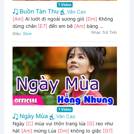
1 Video
Buồn Tàn Thu
Văn Cao
[Am]
Ai lướt đi ngoài sương gió
[Dm]
Không
dừng chân
[E7]
đến em bẽ
[Am]
bàng ...
Nhạc Trữ Tình
Điệu:
Slow
1 Video
Ngày Mùa
Văn Cao
Ngày
[C]
mùa vui thôn trang lúa
[G]
reo như
hát
[Am]
mừng Lúa
[Dm]
không lo giặc
[G7]