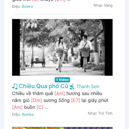
Nhạc Vàng
Điệu:
Bolero
1 Video
Chiều Qua phố Cũ
Thanh Sơn
Chiều về thăm quê
[Am]
hương sau nhiều
năm gió
[Dm]
sương Sống
[E7]
lại giây phút
[Am]
buồn
[C]
...
Nhạc Trữ Tình
Điệu:
Rumba