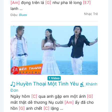
[Am]
đọng trên lá
[G]
như pha lê long
[E7]
lanh ...
Nhạc Trẻ
Điệu:
Blues
1 Video
Huyền Thoại Một Tình Yêu
Khánh
Đơn
Ngày hôm
[C]
qua anh gặp em một ánh
[G]
mắt thật dễ thương Nụ cười
[Am]
ấy đã cho
hồn
[G]
anh chết
[C]
lặng ...