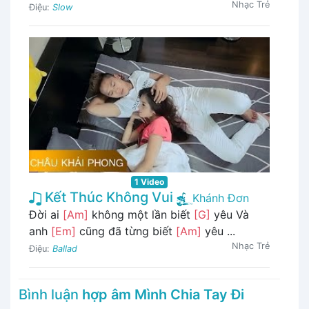
Nhạc Trẻ
Điệu:
Slow
1 Video
Kết Thúc Không Vui
Khánh Đơn
Đời ai
[Am]
không một lần biết
[G]
yêu Và
anh
[Em]
cũng đã từng biết
[Am]
yêu ...
Nhạc Trẻ
Điệu:
Ballad
Bình luận
hợp âm Mình Chia Tay Đi