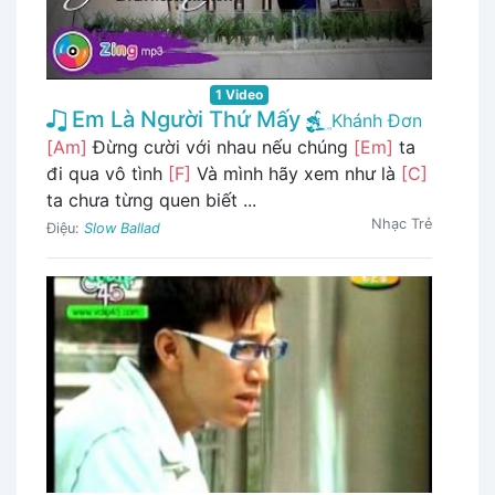
1 Video
Em Là Người Thứ Mấy
Khánh Đơn
[Am]
Đừng cười với nhau nếu chúng
[Em]
ta
đi qua vô tình
[F]
Và mình hãy xem như là
[C]
ta chưa từng quen biết ...
Nhạc Trẻ
Điệu:
Slow Ballad