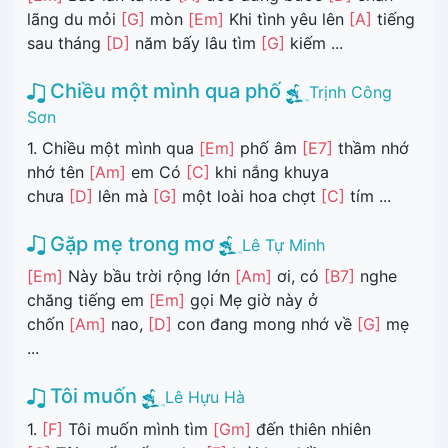
lãng du mỏi
[G]
mòn
[Em]
Khi tình yêu lên
[A]
tiếng
sau tháng
[D]
năm bấy lâu tìm
[G]
kiếm ...
Chiều một mình qua phố
Trịnh Công
Sơn
1. Chiều một mình qua
[Em]
phố âm
[E7]
thầm nhớ
nhớ tên
[Am]
em Có
[C]
khi nắng khuya
chưa
[D]
lên mà
[G]
một loài hoa chợt
[C]
tím ...
Gặp mẹ trong mơ
Lê Tự Minh
[Em]
Này bầu trời rộng lớn
[Am]
ơi, có
[B7]
nghe
chăng tiếng em
[Em]
gọi Mẹ giờ này ở
chốn
[Am]
nao,
[D]
con đang mong nhớ về
[G]
mẹ
...
Tôi muốn
Lê Hựu Hà
1.
[F]
Tôi muốn mình tìm
[Gm]
đến thiên nhiên