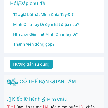
Hỏi/Đáp chủ đề
Tác giả bài hát Mình Chia Tay Đi?
Mình Chia Tay Đi đệm hát điệu nào?
Nhạc cụ đệm hát Mình Chia Tay Đi?
Thành viên đóng góp?
Hướng dẫn sử dụng
CÓ THỂ BẠN QUAN TÂM
Kiếp lữ hành
Minh Châu
[Em]
Bao lần ta mơ
[A]
ước dừng bước
[D]
chân