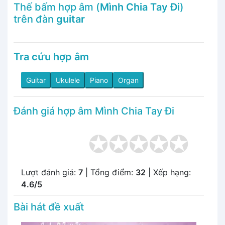
Thế bấm hợp âm (
Mình Chia Tay Đi
)
trên đàn
guitar
Tra cứu hợp âm
Guitar
Ukulele
Piano
Organ
Đánh giá hợp âm Mình Chia Tay Đi
Lượt đánh giá:
7
| Tổng điểm:
32
| Xếp hạng:
4.6/5
Bài hát đề xuất