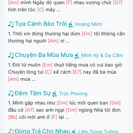
[Am]
mình Ngày đó quen
[F]
nhau vương chút
[G7]
tình trên tóc
[C]
mây ...
Tựa Cánh Bèo Trôi
Hoàng Minh
1. Thôi xin đừng thương hại dùm
[Em]
tôi Không cần
thương hại người
[Am]
ơi ...
Chuyện Ba Mùa Mưa
Minh Kỳ & Dạ Cầm
1. Đời từ muôn
[Em]
thuở tiếng mưa có vui bao giờ
Chuyện lòng tui
[C]
kể cách
[E7]
nay đã ba mùa
[Am]
mưa ...
Đêm Tâm Sự
Trúc Phương
1. Mình gặp nhau như
[Dm]
lúc mới quen ban
[Gm]
đầu cớ
[A7]
sao anh ngại
[Dm]
ngùng Nhà tôi đơn
[Bb]
côi mời anh ở
[F]
lại ...
Đừng Trả Cho Nhau
Lâm Trọng Tường