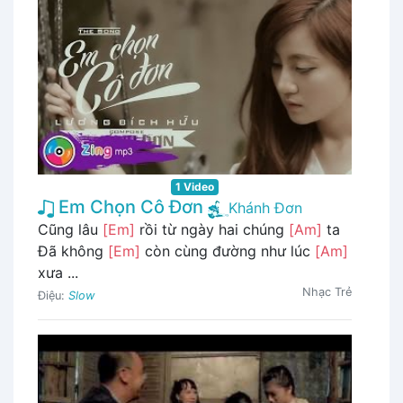
1 Video
Em Chọn Cô Đơn
Khánh Đơn
Cũng lâu
[Em]
rồi từ ngày hai chúng
[Am]
ta
Đã không
[Em]
còn cùng đường như lúc
[Am]
xưa ...
Nhạc Trẻ
Điệu:
Slow