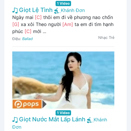
1 Video
Giọt Lệ Tình
Khánh Đơn
Ngày mai
[C]
thôi em đi về phương nao chốn
[G]
xa xôi Theo người
[Am]
ta em đi tìm hạnh
phúc
[C]
mới ...
Nhạc Trẻ
Điệu:
Ballad
1 Video
Giọt Nước Mắt Lấp Lánh
Khánh
Đơn