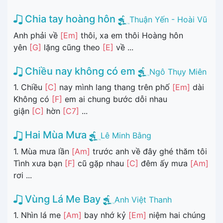
Chia tay hoàng hôn
Thuận Yến - Hoài Vũ
Anh phải về
[Em]
thôi, xa em thôi Hoàng hôn
yên
[G]
lặng cũng theo
[E]
về ...
Chiều nay không có em
Ngô Thụy Miên
1. Chiều
[C]
nay mình lang thang trên phố
[Em]
dài
Không có
[F]
em ai chung bước dỗi nhau
giận
[C]
hờn
[C7]
...
Hai Mùa Mưa
Lê Minh Bằng
1. Mùa mưa lần
[Am]
trước anh về đây ghé thăm tôi
Tình xưa bạn
[F]
cũ gặp nhau
[C]
đêm ấy mưa
[Am]
rơi ...
Vùng Lá Me Bay
Anh Việt Thanh
1. Nhìn lá me
[Am]
bay nhớ kỷ
[Em]
niệm hai chúng