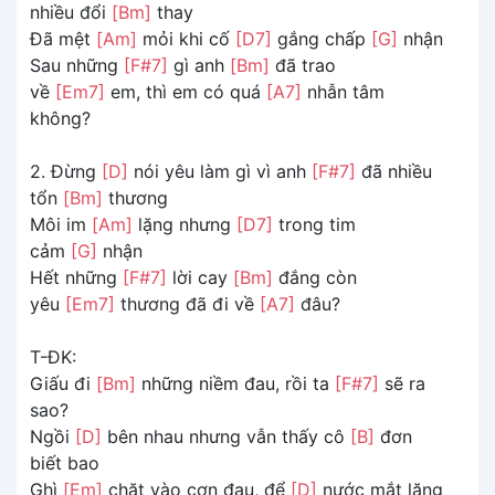
nhiều đổi
[Bm]
thay
Đã mệt
[Am]
mỏi khi cố
[D7]
gắng chấp
[G]
nhận
Sau những
[F#7]
gì anh
[Bm]
đã trao
về
[Em7]
em, thì em có quá
[A7]
nhẫn tâm
không?
2. Đừng
[D]
nói yêu làm gì vì anh
[F#7]
đã nhiều
tổn
[Bm]
thương
Môi im
[Am]
lặng nhưng
[D7]
trong tim
cảm
[G]
nhận
Hết những
[F#7]
lời cay
[Bm]
đắng còn
yêu
[Em7]
thương đã đi về
[A7]
đâu?
T-ĐK:
Giấu đi
[Bm]
những niềm đau, rồi ta
[F#7]
sẽ ra
sao?
Ngồi
[D]
bên nhau nhưng vẫn thấy cô
[B]
đơn
biết bao
Ghì
[Em]
chặt vào cơn đau, để
[D]
nước mắt lặng