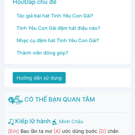
Hỏi/Đáp chủ đề
Tác giả bài hát Tình Yêu Con Gái?
Tình Yêu Con Gái đệm hát điệu nào?
Nhạc cụ đệm hát Tình Yêu Con Gái?
Thành viên đóng góp?
Hướng dẫn sử dụng
CÓ THỂ BẠN QUAN TÂM
Kiếp lữ hành
Minh Châu
[Em]
Bao lần ta mơ
[A]
ước dừng bước
[D]
chân