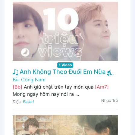
1 Video
Anh Không Theo Đuổi Em Nữa
Bùi Công Nam
[Bb]
Anh giữ chặt trên tay món quà
[Am7]
Mong ngày hôm nay nói ra ...
Nhạc Trẻ
Điệu:
Ballad