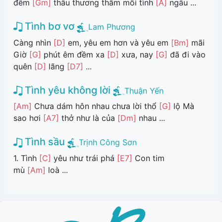
đêm
[Gm]
thâu thương thầm mối tình
[A]
ngâu ...
Tình bơ vơ
Lam Phương
Càng nhìn
[D]
em, yêu em hơn và yêu em
[Bm]
mãi
Giờ
[G]
phút êm đềm xa
[D]
xưa, nay
[G]
đã đi vào
quên
[D]
lãng
[D7]
...
Tình yêu không lời
Thuận Yến
[Am]
Chưa dám hôn nhau chưa lời thổ
[G]
lộ Mà
sao hơi
[A7]
thở như là của
[Dm]
nhau ...
Tình sầu
Trịnh Công Sơn
1. Tình
[C]
yêu như trái phá
[E7]
Con tim
mù
[Am]
loà ...