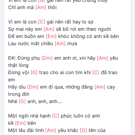
Chỉ anh mà
[Am]
thôi
Vì em là con
[C]
gái nên rất hay lo sợ
Sợ mai này em
[Am]
sẽ bõ rơi em theo người
Để em buồn em
[Em]
khóc không có anh kề bên
Lau nước mắt chiều
[Am]
mưa
ĐK: Đừng phụ
[Dm]
em anh ơi, xin hãy
[Am]
yêu
thật lòng
Đừng vội
[G]
trao cho ai con tim khi
[C]
đã trao
em
Hãy dìu
[Dm]
em đi qua, những đắng
[Am]
cay
trong đời
Nhé
[G]
anh, anh, anh....
Một ngôi nhà hạnh
[C]
phúc luôn có anh
kề
[Em]
bên
Một lâu đài tình
[Am]
yêu khắc
[G]
tên của