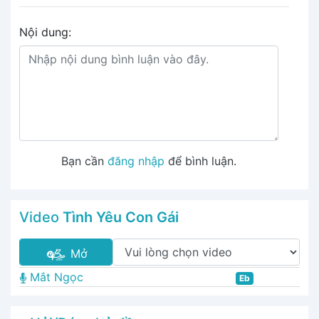
Nội dung:
Bạn cần
đăng nhập
để bình luận.
Video
Tình Yêu Con Gái
Mở
Mắt Ngọc
Eb