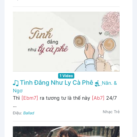
1 Video
Tình Đắng Như Ly Cà Phê
Nân. &
Ngơ
Thì
[Ebm7]
ra tương tư là thế này
[Ab7]
24/7
...
Nhạc Trẻ
Điệu:
Ballad