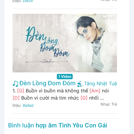
Điệu:
Disco
1 Video
Đèn Lồng Đom Đóm
Tăng Nhật Tuệ
1.
[G]
Buồn vì buồn mà không thể
[Am]
nói
[D]
Buồn vì cười mà tim nhức
[G]
nhối ...
Nhạc Trẻ
Điệu:
Ballad
Bình luận
hợp âm Tình Yêu Con Gái