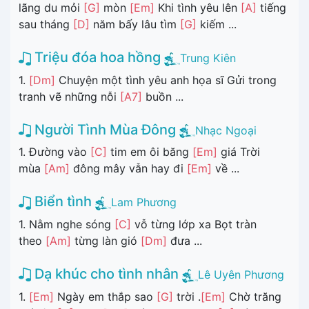
lãng du mỏi
[G]
mòn
[Em]
Khi tình yêu lên
[A]
tiếng
sau tháng
[D]
năm bấy lâu tìm
[G]
kiếm ...
Triệu đóa hoa hồng
Trung Kiên
1.
[Dm]
Chuyện một tình yêu anh họa sĩ Gửi trong
tranh vẽ những nỗi
[A7]
buồn ...
Người Tình Mùa Đông
Nhạc Ngoại
1. Đường vào
[C]
tim em ôi băng
[Em]
giá Trời
mùa
[Am]
đông mây vẫn hay đi
[Em]
về ...
Biển tình
Lam Phương
1. Nằm nghe sóng
[C]
vỗ từng lớp xa Bọt tràn
theo
[Am]
từng làn gió
[Dm]
đưa ...
Dạ khúc cho tình nhân
Lê Uyên Phương
1.
[Em]
Ngày em thắp sao
[G]
trời .
[Em]
Chờ trăng