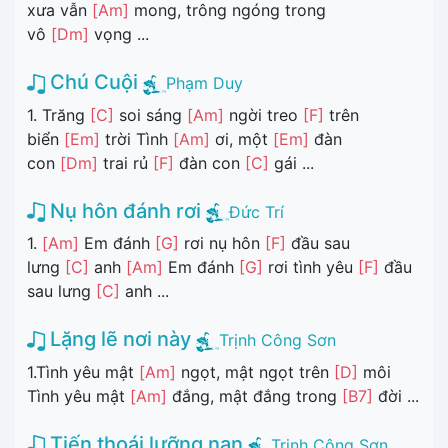
xưa vẫn
[Am]
mong, trông ngóng trong
vô
[Dm]
vọng ...
Chú Cuội
Phạm Duy
1. Trăng
[C]
soi sáng
[Am]
ngời treo
[F]
trên
biển
[Em]
trời Tình
[Am]
ơi, một
[Em]
đàn
con
[Dm]
trai rủ
[F]
đàn con
[C]
gái ...
Nụ hôn đánh rơi
Đức Trí
1.
[Am]
Em đánh
[G]
rơi nụ hôn
[F]
đầu sau
lưng
[C]
anh
[Am]
Em đánh
[G]
rơi tình yêu
[F]
đầu
sau lưng
[C]
anh ...
Lặng lẽ nơi này
Trịnh Công Sơn
1.Tình yêu mật
[Am]
ngọt, mật ngọt trên
[D]
môi
Tình yêu mật
[Am]
đắng, mật đắng trong
[B7]
đời ...
Tiến thoái lưỡng nan
Trịnh Công Sơn