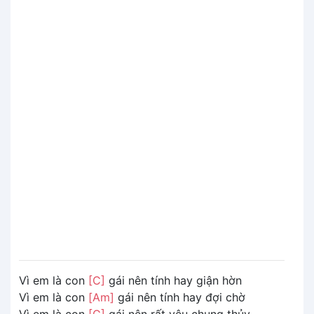
Vì em là con
[C]
gái nên tính hay giận hờn
Vì em là con
[Am]
gái nên tính hay đợi chờ
Vì em là con
[G]
gái nên rất yêu chung thủy