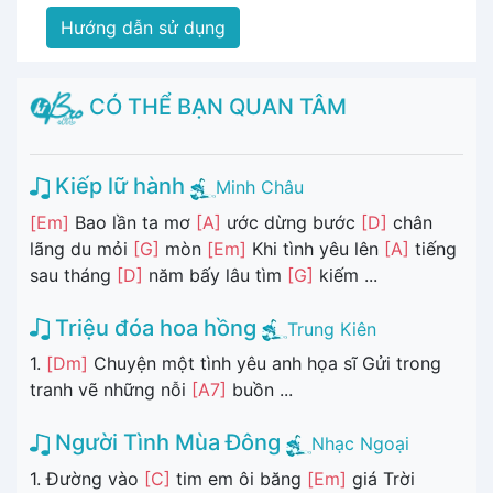
Hướng dẫn sử dụng
CÓ THỂ BẠN QUAN TÂM
Kiếp lữ hành
Minh Châu
[Em]
Bao lần ta mơ
[A]
ước dừng bước
[D]
chân
lãng du mỏi
[G]
mòn
[Em]
Khi tình yêu lên
[A]
tiếng
sau tháng
[D]
năm bấy lâu tìm
[G]
kiếm ...
Triệu đóa hoa hồng
Trung Kiên
1.
[Dm]
Chuyện một tình yêu anh họa sĩ Gửi trong
tranh vẽ những nỗi
[A7]
buồn ...
Người Tình Mùa Đông
Nhạc Ngoại
1. Đường vào
[C]
tim em ôi băng
[Em]
giá Trời