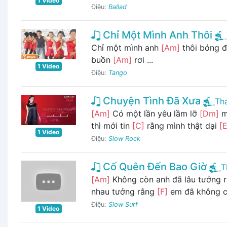
1 Video
Điệu:
Ballad
Chỉ Một Mình Anh Thôi
Chỉ một mình anh
[Am]
thôi bóng 
buồn
[Am]
rơi ...
1 Video
Điệu:
Tango
Chuyện Tình Đã Xưa
Thá
[Am]
Có một lần yêu lầm lỡ
[Dm]
m
thì mới tin
[C]
rằng mình thật dại
[
1 Video
Điệu:
Slow Rock
Cố Quên Đến Bao Giờ
T
[Am]
Không còn anh đã lâu tưởng 
nhau tưởng rằng
[F]
em đã không 
Điệu:
Slow Surf
1 Video