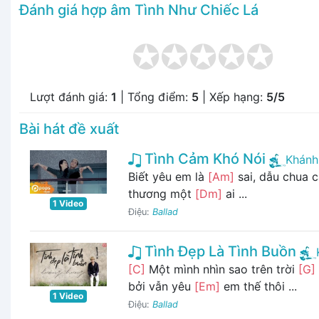
Đánh giá hợp âm Tình Như Chiếc Lá
Lượt đánh giá:
1
| Tổng điểm:
5
| Xếp hạng:
5/5
Bài hát đề xuất
Tình Cảm Khó Nói
Khánh
Biết yêu em là
[Am]
sai, dẫu chua 
thương một
[Dm]
ai ...
1 Video
Điệu:
Ballad
Tình Đẹp Là Tình Buồn
[C]
Một mình nhìn sao trên trời
[G]
bởi vẫn yêu
[Em]
em thế thôi ...
1 Video
Điệu:
Ballad