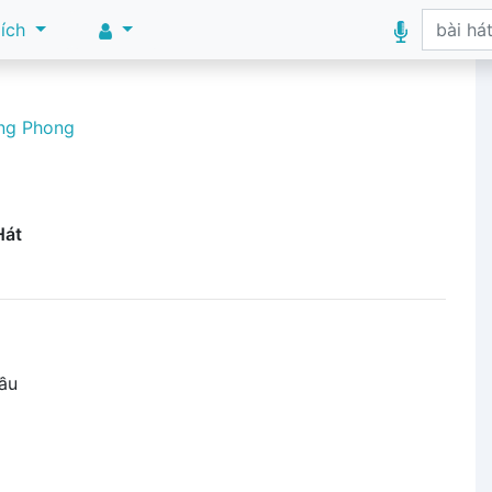
 ích
ng Phong
Hát
ầu