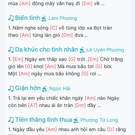
mùa
[Am]
đông mây vẫn hay đi
[Em]
về ...
Biển tình
Lam Phương
1. Nằm nghe sóng
[C]
vỗ từng lớp xa Bọt tràn
theo
[Am]
từng làn gió
[Dm]
đưa ...
Dạ khúc cho tình nhân
Lê Uyên Phương
1.
[Em]
Ngày em thắp sao
[G]
trời .
[Em]
Chờ trăng
gió lên
[G]
khơi
[Am]
Mà mưa bão tơi
[G]
bời.
Một
[Am]
ngày mưa bão không
[G]
rơi ...
Giận hờn
Ngọc Hải
1. Trả lại em yêu chiếc khăn ngày
[Am]
nào Ngày
còn bên
[A7]
nhau ái ân tràn
[Dm]
đầy ...
Tiền thắng tình thua
Phương Tử Long
1. Ngày đầu yêu
[Am]
nhau anh hỏi em câu
[D]
rằng