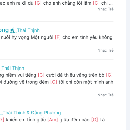
ao anh ra đi dù
[G]
cho anh chẳng lỗi lầm
[C]
chi ...
Nhạc Trẻ
òng
Thái Thịnh
nuôi hy vọng Một người
[F]
cho em tình yêu không
Nhạc Trẻ
Thái Thịnh
g niềm vui tiếng
[C]
cười đã thiếu vắng trên bờ
[G]
i đường về trong đêm
[C]
tối chỉ còn một mình anh
Nhạc Trẻ
Thái Thịnh & Đằng Phương
7]
khiến em tỉnh giấc
[Am]
giữa đêm nào
[G]
Là