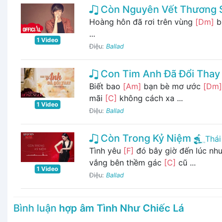
Còn Nguyên Vết Thương 
Hoàng hôn đã rơi trên vùng
[Dm]
b
...
1 Video
Điệu:
Ballad
Con Tim Anh Đã Đổi Thay
Biết bao
[Am]
bạn bè mơ ước
[Dm]
mãi
[C]
không cách xa ...
1 Video
Điệu:
Ballad
Còn Trong Kỷ Niệm
Thái
Tình yêu
[F]
đó bây giờ đến lúc nh
vắng bên thềm gác
[C]
cũ ...
1 Video
Điệu:
Ballad
Bình luận
hợp âm Tình Như Chiếc Lá