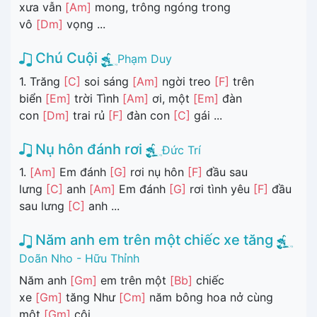
xưa vẫn
[Am]
mong, trông ngóng trong
vô
[Dm]
vọng ...
Chú Cuội
Phạm Duy
1. Trăng
[C]
soi sáng
[Am]
ngời treo
[F]
trên
biển
[Em]
trời Tình
[Am]
ơi, một
[Em]
đàn
con
[Dm]
trai rủ
[F]
đàn con
[C]
gái ...
Nụ hôn đánh rơi
Đức Trí
1.
[Am]
Em đánh
[G]
rơi nụ hôn
[F]
đầu sau
lưng
[C]
anh
[Am]
Em đánh
[G]
rơi tình yêu
[F]
đầu
sau lưng
[C]
anh ...
Năm anh em trên một chiếc xe tăng
Doãn Nho - Hữu Thỉnh
Năm anh
[Gm]
em trên một
[Bb]
chiếc
xe
[Gm]
tăng Như
[Cm]
năm bông hoa nở cùng
một
[Gm]
cội ...