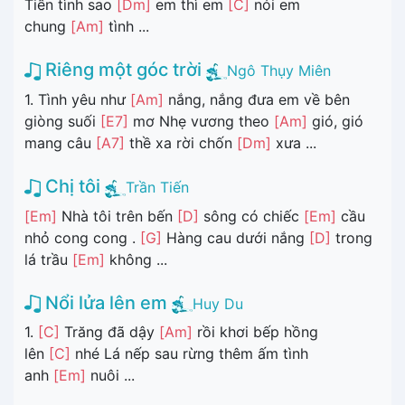
Tiền tình sao
[Dm]
em thì em
[C]
nói em
chung
[Am]
tình ...
Riêng một góc trời
Ngô Thụy Miên
1. Tình yêu như
[Am]
nắng, nắng đưa em về bên
giòng suối
[E7]
mơ Nhẹ vương theo
[Am]
gió, gió
mang câu
[A7]
thề xa rời chốn
[Dm]
xưa ...
Chị tôi
Trần Tiến
[Em]
Nhà tôi trên bến
[D]
sông có chiếc
[Em]
cầu
nhỏ cong cong .
[G]
Hàng cau dưới nắng
[D]
trong
lá trầu
[Em]
không ...
Nổi lửa lên em
Huy Du
1.
[C]
Trăng đã dậy
[Am]
rồi khơi bếp hồng
lên
[C]
nhé Lá nếp sau rừng thêm ấm tình
anh
[Em]
nuôi ...