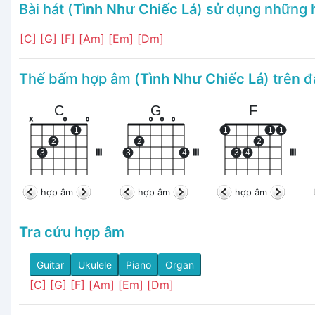
Bài hát (
Tình Như Chiếc Lá
) sử dụng những
[C]
[G]
[F]
[Am]
[Em]
[Dm]
Thế bấm hợp âm (
Tình Như Chiếc Lá
) trên 
C
G
F
x
o
o
o
o
o
1
1
1
1
2
2
2
3
III
3
4
III
3
4
III
hợp âm
hợp âm
hợp âm
Tra cứu hợp âm
Guitar
Ukulele
Piano
Organ
[C]
[G]
[F]
[Am]
[Em]
[Dm]