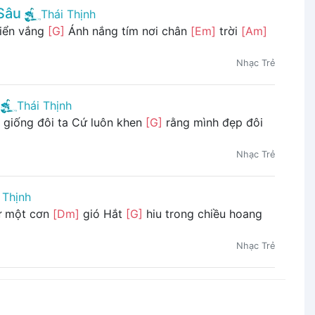
Sâu
Thái Thịnh
iển vắng
[G]
Ánh nắng tím nơi chân
[Em]
trời
[Am]
Nhạc Trẻ
Thái Thịnh
giống đôi ta Cứ luôn khen
[G]
rằng mình đẹp đôi
Nhạc Trẻ
 Thịnh
ư một cơn
[Dm]
gió Hắt
[G]
hiu trong chiều hoang
Nhạc Trẻ