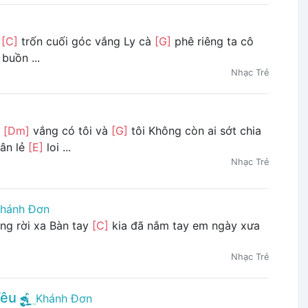
a
[C]
trốn cuối góc vắng Ly cà
[G]
phê riêng ta cô
 buồn ...
Nhạc Trẻ
a
[Dm]
vắng có tôi và
[G]
tôi Không còn ai sớt chia
ân lẻ
[E]
loi ...
Nhạc Trẻ
hánh Đơn
g rời xa Bàn tay
[C]
kia đã nắm tay em ngày xưa
Nhạc Trẻ
Yêu
Khánh Đơn