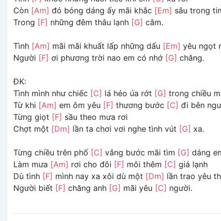
Còn
[Am]
đó bóng dáng ấy mãi khắc
[Em]
sâu trong ti
Trong
[F]
những đêm thâu lạnh
[G]
câm.
Tình
[Am]
mãi mãi khuất lấp những dấu
[Em]
yêu ngọt 
Người
[F]
ơi phương trời nao em có nhớ
[G]
chăng.
ĐK:
Tình mình như chiếc
[C]
lá héo úa rớt
[G]
trong chiều 
Từ khi
[Am]
em ôm yêu
[F]
thương bước
[C]
đi bên ngư
Từng giọt
[F]
sầu theo mưa rơi
Chợt một
[Dm]
lần ta chơi vơi nghe tình vút
[G]
xa.
Từng chiều trên phố
[C]
vắng bước mãi tìm
[G]
dáng e
Làm mưa
[Am]
rơi cho đôi
[F]
môi thêm
[C]
giá lạnh
Dù tình
[F]
mình nay xa xôi dù một
[Dm]
lần trao yêu t
Người biết
[F]
chăng anh
[G]
mãi yêu
[C]
người.