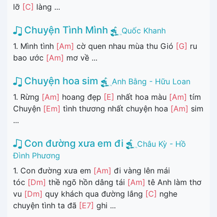
lỡ
[C]
làng ...
Chuyện Tình Mình
Quốc Khanh
1. Mình tình
[Am]
cờ quen nhau mùa thu Gió
[G]
ru
bao ước
[Am]
mơ về ...
Chuyện hoa sim
Anh Bằng - Hữu Loan
1. Rừng
[Am]
hoang đẹp
[E]
nhất hoa màu
[Am]
tím
Chuyện
[Em]
tình thương nhất chuyện hoa
[Am]
sim
...
Con đường xưa em đi
Châu Kỳ - Hồ
Đình Phương
1. Con đường xưa em
[Am]
đi vàng lên mái
tóc
[Dm]
thề ngõ hồn dâng tái
[Am]
tê Anh làm thơ
vu
[Dm]
quy khách qua đường lắng
[C]
nghe
chuyện tình ta đã
[E7]
ghi ...