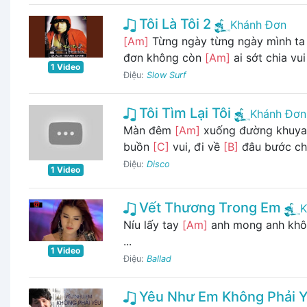
Tôi Là Tôi 2
Khánh Đơn
[Am]
Từng ngày từng ngày mình t
đơn không còn
[Am]
ai sớt chia vui
1 Video
Điệu:
Slow Surf
Tôi Tìm Lại Tôi
Khánh Đơn
Màn đêm
[Am]
xuống đường khuy
buồn
[C]
vui, đi về
[B]
đâu bước ch
Điệu:
Disco
1 Video
Vết Thương Trong Em
K
Níu lấy tay
[Am]
anh mong anh khôn
...
1 Video
Điệu:
Ballad
Yêu Như Em Không Phải 