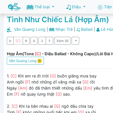
Thể loại
Điệu
Tiện
Tình Như Chiếc Lá (Hợp Âm)
Vân Quang Long
|
Nhạc Trẻ
|
Ballad
|
Lê Hù
b
[C]
#
A
⇓
⇑
Xem lời
Hợp Âm(Tone
[C]
- Điệu Ballad - Không Capo)/Lời Bài 
Vân Quang Long
C
1.
[C]
Khi em ra đi trời
[G]
buồn giăng mưa bay
Anh ngồi
[F]
nhớ những dĩ vãng mãi xa
[G]
rồi
Ngày
[Am]
đó đã thắm thiết những dấu
[Em]
yêu tình đ
Em
[F]
nỡ quay lưng thật
[G]
sao.
2.
[C]
Khi ta bên nhau ai
[G]
ngờ đâu chia tay
Tình
[F]
khóc những nuối tiếc khi em
[G]
xa rồi