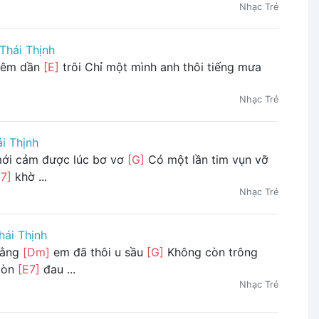
Nhạc Trẻ
Thái Thịnh
đêm dần
[E]
trôi Chỉ một mình anh thôi tiếng mưa
Nhạc Trẻ
i Thịnh
ới cảm được lúc bơ vơ
[G]
Có một lần tim vụn vỡ
E7]
khờ ...
Nhạc Trẻ
hái Thịnh
rằng
[Dm]
em đã thôi u sầu
[G]
Không còn trông
còn
[E7]
đau ...
Nhạc Trẻ