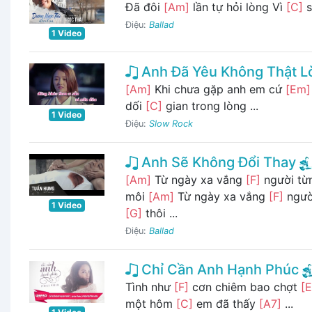
Đã đôi
[Am]
lần tự hỏi lòng Vì
[C]
s
Điệu:
Ballad
1 Video
Anh Đã Yêu Không Thật L
[Am]
Khi chưa gặp anh em cứ
[Em]
dối
[C]
gian trong lòng ...
1 Video
Điệu:
Slow Rock
Anh Sẽ Không Đổi Thay
[Am]
Từ ngày xa vắng
[F]
người từn
môi
[Am]
Từ ngày xa vắng
[F]
ngườ
1 Video
[G]
thôi ...
Điệu:
Ballad
Chỉ Cần Anh Hạnh Phúc
Tình như
[F]
cơn chiêm bao chợt
[E
một hôm
[C]
em đã thấy
[A7]
...