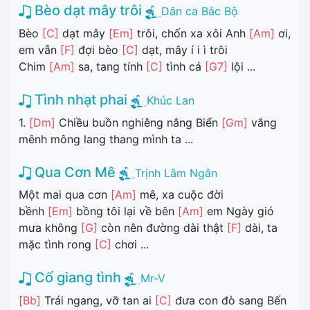
Bèo dạt mây trôi
Dân ca Bắc Bộ
Bèo
[C]
dạt mây
[Em]
trôi, chốn xa xôi Anh
[Am]
ơi,
em vẫn
[F]
đợi bèo
[C]
dạt, mây í i ì trôi
Chim
[Am]
sa, tang tính
[C]
tình cá
[G7]
lội ...
Tình nhạt phai
Khúc Lan
1.
[Dm]
Chiều buồn nghiêng nắng Biển
[Gm]
vắng
mênh mông lang thang mình ta ...
Qua Cơn Mê
Trịnh Lâm Ngân
Một mai qua cơn
[Am]
mê, xa cuộc đời
bềnh
[Em]
bồng tôi lại về bên
[Am]
em Ngày gió
mưa không
[G]
còn nên đường dài thật
[F]
dài, ta
mặc tình rong
[C]
chơi ...
Cố giang tình
Mr-V
[Bb]
Trái ngang, vỡ tan ai
[C]
đưa con đò sang Bến