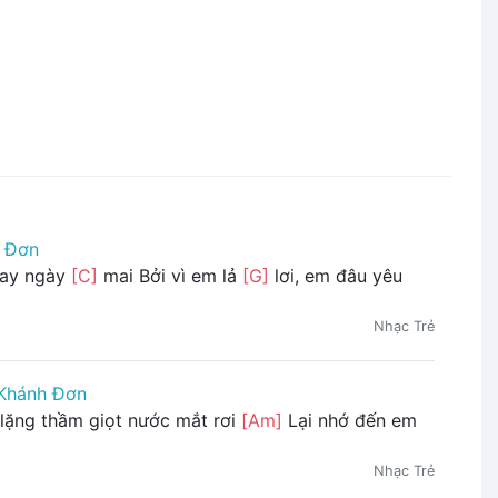
 Đơn
cay ngày
[C]
mai Bởi vì em lả
[G]
lơi, em đâu yêu
Nhạc Trẻ
Khánh Đơn
lặng thầm giọt nước mắt rơi
[Am]
Lại nhớ đến em
Nhạc Trẻ