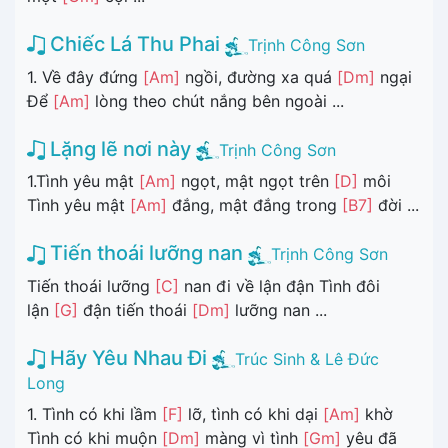
Chiếc Lá Thu Phai
Trịnh Công Sơn
1. Về đây đứng
[Am]
ngồi, đường xa quá
[Dm]
ngại
Để
[Am]
lòng theo chút nắng bên ngoài ...
Lặng lẽ nơi này
Trịnh Công Sơn
1.Tình yêu mật
[Am]
ngọt, mật ngọt trên
[D]
môi
Tình yêu mật
[Am]
đắng, mật đắng trong
[B7]
đời ...
Tiến thoái lưỡng nan
Trịnh Công Sơn
Tiến thoái lưỡng
[C]
nan đi về lận đận Tình đôi
lận
[G]
đận tiến thoái
[Dm]
lưỡng nan ...
Hãy Yêu Nhau Đi
Trúc Sinh & Lê Đức
Long
1. Tình có khi lầm
[F]
lỡ, tình có khi dại
[Am]
khờ
Tình có khi muộn
[Dm]
màng vì tình
[Gm]
yêu đã