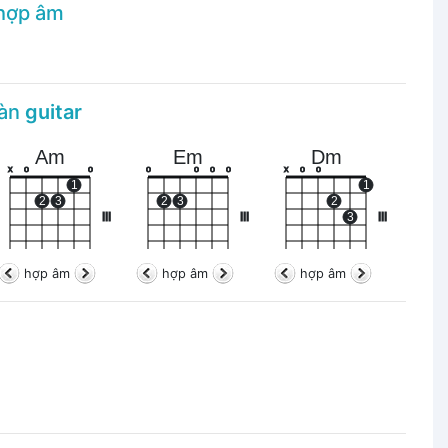
 hợp âm
đàn
guitar
Am
Em
Dm
x
o
o
o
o
o
o
x
o
o
1
1
2
3
2
3
2
III
III
3
III
hợp âm
hợp âm
hợp âm