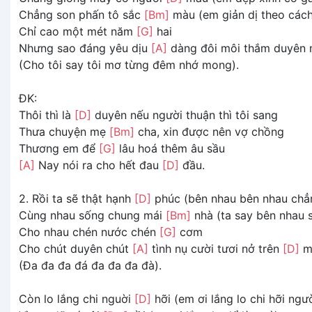
Chẳng son phấn tô sắc
[Bm]
màu (em giản dị theo cách
Chỉ cao một mét năm
[G]
hai
Nhưng sao đáng yêu dịu
[A]
dàng đôi môi thắm duyên
(Cho tôi say tôi mơ từng đêm nhớ mong).
ĐK:
Thôi thì là
[D]
duyên nếu người thuận thì tôi sang
Thưa chuyện mẹ
[Bm]
cha, xin được nên vợ chồng
Thương em để
[G]
lâu hoá thêm âu sầu
[A]
Nay nói ra cho hết đau
[D]
đầu.
2. Rồi ta sẽ thật hạnh
[D]
phúc (bên nhau bên nhau chẳn
Cùng nhau sống chung mái
[Bm]
nhà (ta say bên nhau s
Cho nhau chén nước chén
[G]
cơm
Cho chút duyên chút
[A]
tình nụ cười tươi nở trên
[D]
m
(Đa đa đa đá đa đa đa đà).
Còn lo lắng chi nguời
[D]
hỡi (em ơi lắng lo chi hỡi ngư