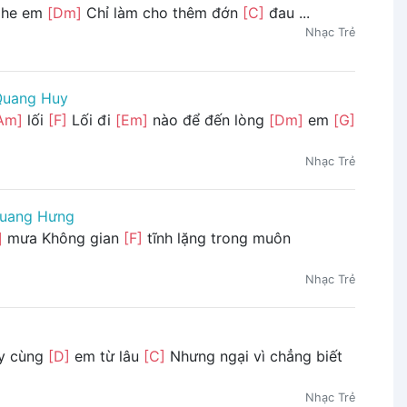
ghe em
[Dm]
Chỉ làm cho thêm đớn
[C]
đau ...
Nhạc Trẻ
Quang Huy
Am]
lối
[F]
Lối đi
[Em]
nào để đến lòng
[Dm]
em
[G]
Nhạc Trẻ
uang Hưng
]
mưa Không gian
[F]
tĩnh lặng trong muôn
Nhạc Trẻ
ay cùng
[D]
em từ lâu
[C]
Nhưng ngại vì chẳng biết
Nhạc Trẻ