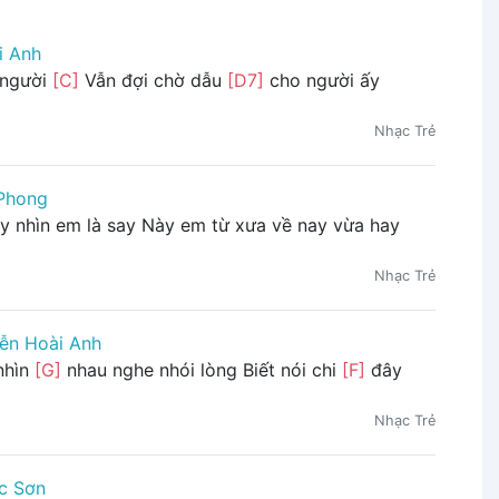
i Anh
 người
[C]
Vẫn đợi chờ dẫu
[D7]
cho người ấy
Nhạc Trẻ
Phong
y nhìn em là say Này em từ xưa về nay vừa hay
Nhạc Trẻ
ễn Hoài Anh
nhìn
[G]
nhau nghe nhói lòng Biết nói chi
[F]
đây
Nhạc Trẻ
c Sơn