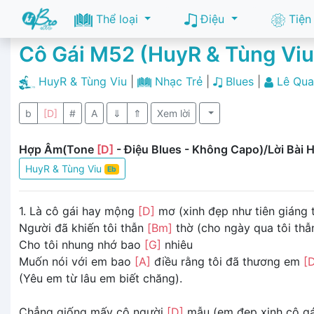
Thể loại
Điệu
Tiện
Cô Gái M52 (HuyR & Tùng Vi
HuyR & Tùng Viu
|
Nhạc Trẻ
|
Blues
|
Lê Qua
b
[D]
#
A
⇓
⇑
Xem lời
Hợp Âm(Tone
[D]
- Điệu Blues - Không Capo)/Lời Bài 
HuyR & Tùng Viu
Eb
1. Là cô gái hay mộng
[D]
mơ (xinh đẹp như tiên giáng 
Người đã khiến tôi thẫn
[Bm]
thờ (cho ngày qua tôi thẫ
Cho tôi nhung nhớ bao
[G]
nhiêu
Muốn nói với em bao
[A]
điều rằng tôi đã thương em
[
(Yêu em từ lâu em biết chăng).
Chẳng giống mấy cô người
[D]
mẫu (em đẹp xinh cô gái