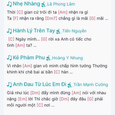
Nhẹ Nhàng
Lã Phong Lâm
Thời
[C]
gian cứ trôi đi ta
[Am]
nhận ra gì
Ta
[F]
nhận ra rằng
[Dm7]
chẳng gì là mãi
[G]
mãi ...
Hành Lý Trên Tay
Tiến Nguyễn
[C]
Ngày mình…
[G]
rời xa Anh có tiếc cho
tình
[Am]
ta? ...
Kẻ Phàm Phu
Hoàng Y Nhung
Vì nhân
[Am]
gian vô minh chấp hình tướng Thường
khinh khi chê bai ai bần
[C]
hàn ...
Anh Đau Từ Lúc Em Đi
Trần Mạnh Cường
Giá như lúc
[Dm]
đấy mình đừng
[Am]
nói với nhau
nặng
[Em]
lời Thì chắc giờ
[Dm]
đây đâu
[G]
phải
mỗi người một
[C]
nơi ...