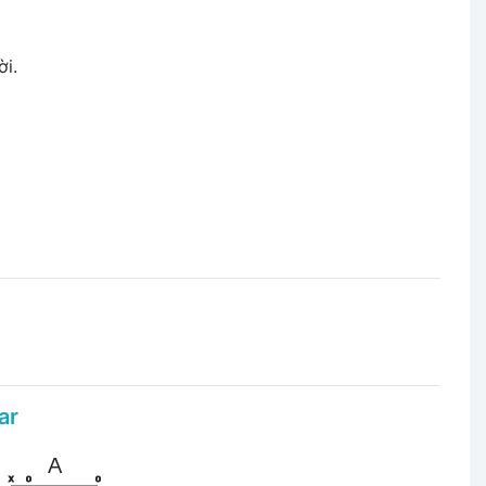
ời.
ar
A
x
o
o