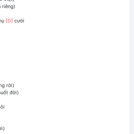
 riêng)
 nụ
[D]
cười
g rời)
uốt đời)
ôi
ời)