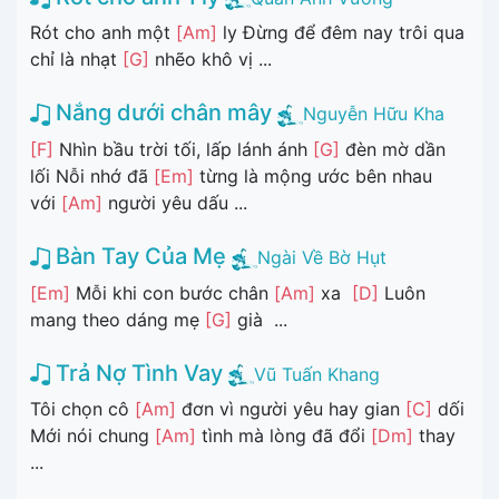
Rót cho anh một
[Am]
ly Đừng để đêm nay trôi qua
chỉ là nhạt
[G]
nhẽo khô vị ...
Nắng dưới chân mây
Nguyễn Hữu Kha
[F]
Nhìn bầu trời tối, lấp lánh ánh
[G]
đèn mờ dần
lối Nỗi nhớ đã
[Em]
từng là mộng ước bên nhau
với
[Am]
người yêu dấu ...
Bàn Tay Của Mẹ
Ngài Về Bờ Hụt
[Em]
Mỗi khi con bước chân
[Am]
xa
[D]
Luôn
mang theo dáng mẹ
[G]
già ...
Trả Nợ Tình Vay
Vũ Tuấn Khang
Tôi chọn cô
[Am]
đơn vì người yêu hay gian
[C]
dối
Mới nói chung
[Am]
tình mà lòng đã đổi
[Dm]
thay
...