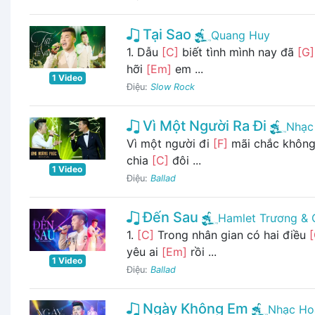
Tại Sao
Quang Huy
1. Dẫu
[C]
biết tình mình nay đã
[G]
hỡi
[Em]
em ...
1 Video
Điệu:
Slow Rock
Vì Một Người Ra Đi
Nhạc
Vì một người đi
[F]
mãi chắc không
chia
[C]
đôi ...
1 Video
Điệu:
Ballad
Đến Sau
Hamlet Trương & 
1.
[C]
Trong nhân gian có hai điều
[
yêu ai
[Em]
rồi ...
1 Video
Điệu:
Ballad
Ngày Không Em
Nhạc Ho