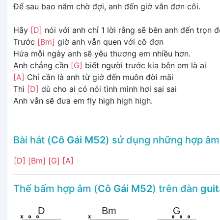
Để sau bao năm chờ đợi, anh đến giờ vẫn đơn côi.
Hãy
[D]
nói với anh chỉ 1 lời rằng sẽ bên anh đến trọn đ
Trước
[Bm]
giờ anh vẫn quen với cô đơn
Hứa mỗi ngày anh sẽ yêu thương em nhiều hơn.
Anh chẳng cần
[G]
biết người trước kia bên em là ai
[A]
Chỉ cần là anh từ giờ đến muôn đời mãi
Thì
[D]
dù cho ai có nói tình mình hơi sai sai
Anh vẫn sẽ đưa em fly high high high.
Bài hát (
Cô Gái M52
) sử dụng những hợp âm
[D]
[Bm]
[G]
[A]
Thế bấm hợp âm (
Cô Gái M52
) trên đàn
guit
D
Bm
G
x
o
o
x
o
o
o