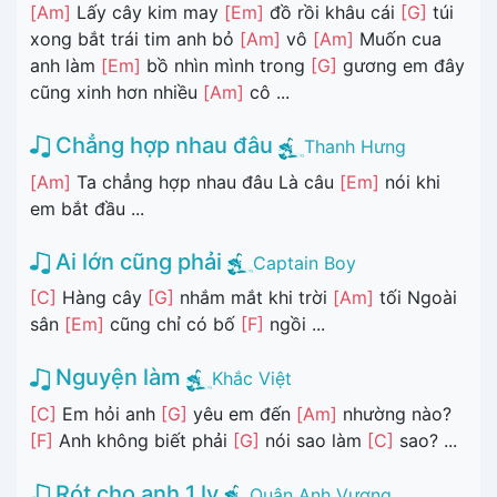
[Am]
Lấy cây kim may
[Em]
đồ rồi khâu cái
[G]
túi
xong bắt trái tim anh bỏ
[Am]
vô
[Am]
Muốn cua
anh làm
[Em]
bồ nhìn mình trong
[G]
gương em đây
cũng xinh hơn nhiều
[Am]
cô ...
Chẳng hợp nhau đâu
Thanh Hưng
[Am]
Ta chẳng hợp nhau đâu Là câu
[Em]
nói khi
em bắt đầu ...
Ai lớn cũng phải
Captain Boy
[C]
Hàng cây
[G]
nhắm mắt khi trời
[Am]
tối Ngoài
sân
[Em]
cũng chỉ có bố
[F]
ngồi ...
Nguyện làm
Khắc Việt
[C]
Em hỏi anh
[G]
yêu em đến
[Am]
nhường nào?
[F]
Anh không biết phải
[G]
nói sao làm
[C]
sao? ...
Rót cho anh 1 ly
Quân Anh Vương