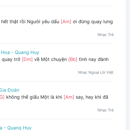
hết thật rồi Người yêu dấu
[Am]
ơi đừng quay lưng
Nhạc Trẻ
 Hoa - Quang Huy
 quay trở
[Dm]
về Một chuyện
[Bb]
tình nay đành
Nhạc Ngoại Lời Việt
Gia Đoàn
G]
không thể giấu Một là khi
[Am]
say, hay khi đã
Nhạc Trẻ
a - Quang Huy