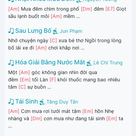
[Am]
Mưa đêm chìm trong phố
[Dm]
đêm
[E7]
Giọt
sầu lạnh buốt môi
[Am]
mềm ...
Sau Lưng Bố
Jun Phạm
Nhớ chuyện ngày
[C]
xưa bé thơ Ngồi trong lòng
bố lái xe đi
[Am]
chơi khắp nơi ...
Hóa Giải Bằng Nước Mắt
Lê Chí Trung
Một
[Am]
góc không gian nhìn đời qua
đêm
[Em]
tối Làn
[F]
khói thuốc mang bao nhiêu
tâm
[C]
sự buồn ...
Tái Sinh
Tăng Duy Tân
[Am]
Cơn mưa rơi tưới mát tâm
[Em]
hồn Nhẹ
nhàng và
[Dm]
cơn mưa như đang tái sinh
[Em]
ta
...