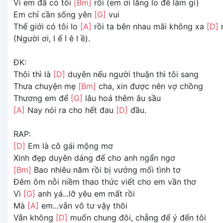
Vì em đã có tôi
[Bm]
rồi (em ơi lắng lo để làm gì)
Em chỉ cần sống yên
[G]
vui
Thế giới có tôi lo
[A]
rồi ta bên nhau mãi không xa
[D]
r
(Người ơi, I ế I ê I ề).
ĐK:
Thôi thì là
[D]
duyên nếu người thuận thì tôi sang
Thưa chuyện mẹ
[Bm]
cha, xin được nên vợ chồng
Thương em để
[G]
lâu hoá thêm âu sầu
[A]
Nay nói ra cho hết đau
[D]
đầu.
RAP:
[D]
Em là cô gái mộng mơ
Xinh đẹp duyên dáng để cho anh ngẩn ngơ
[Bm]
Bao nhiêu năm rồi bị vướng mối tình tơ
Đêm ôm nỗi niềm thao thức viết cho em vần thơ
Vì
[G]
anh yá...lỡ yêu em mất rồi
Mà
[A]
em...vẫn vô tư vậy thôi
Vẫn không
[D]
muốn chung đôi, chẳng để ý đến tôi