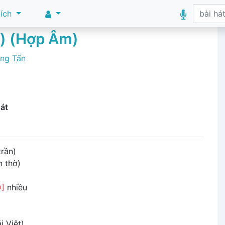
 ích
u) (Hợp Âm)
ng Tấn
Hát
trần)
n thờ)
D]
nhiều
 Việt)