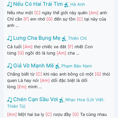
Nếu Có Hai Trái Tim
Hà Anh
Nếu như một
[C]
ngày thế giới này quên
[Am]
anh
Chỉ cần
[F]
em nhớ
[G]
đến sự tồn
[C]
tại này của
anh ...
Lưng Cha Bụng Mẹ
Thiên Chí
Cả tuổi
[Am]
thơ chiếc xe đắt
[F]
nhất Con
từng
[G]
ngồi đó là lưng
[Am]
cha ...
Giả Vờ Mạnh Mẽ
Phạm Bảo Nam
Chẳng biết từ
[C]
khi nào anh bỗng có một
[G]
thói
quen Là hay nói
[Am]
dối đặc biệt là dối
lòng
[Em]
mình ...
Chén Cạn Sầu Vơi
Nhạc Hoa (Lời Việt:
Thiên Tú)
[Am]
Một hai ba ly
[C]
rượu đầy
[G]
Ta cùng nhau