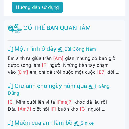
Hướng dẫn sử dụng
CÓ THỂ BẠN QUAN TÂM
Một mình ở đây
Bùi Công Nam
Em sinh ra giữa trần
[Am]
gian, nhưng có bao giờ
được sống làm
[F]
người Những bàn tay chạm
vào
[Dm]
em, chỉ để trói buộc một cuộc
[E7]
đời ...
Giữ anh cho ngày hôm qua
Hoàng
Dũng
[C]
Mỉm cười lên vì ta
[Fmaj7]
khóc đã lâu rồi
Dẫu
[Am7]
biết nỗi
[F]
buồn khó
[G]
nguôi ...
Muốn cua anh làm bồ
Sinike