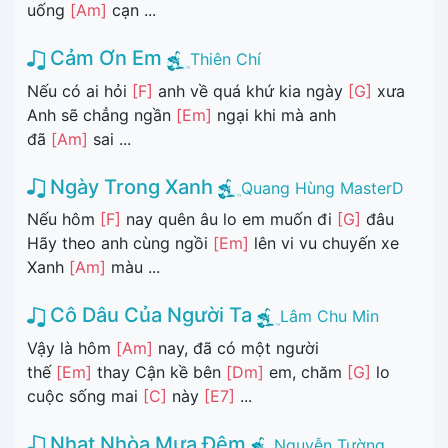
uống
[Am]
cạn ...
Cảm Ơn Em
Thiên Chí
Nếu có ai hỏi
[F]
anh về quá khứ kia ngày
[G]
xưa
Anh sẽ chẳng ngần
[Em]
ngại khi mà anh
đã
[Am]
sai ...
Ngày Trong Xanh
Quang Hùng MasterD
Nếu hôm
[F]
nay quên âu lo em muốn đi
[G]
đâu
Hãy theo anh cùng ngồi
[Em]
lên vi vu chuyến xe
Xanh
[Am]
màu ...
Cô Dâu Của Người Ta
Lâm Chu Min
Vậy là hôm
[Am]
nay, đã có một người
thế
[Em]
thay Cận kề bên
[Dm]
em, chăm
[G]
lo
cuộc sống mai
[C]
này
[E7]
...
Nhạt Nhòa Mưa Đêm
Nguyễn Tường