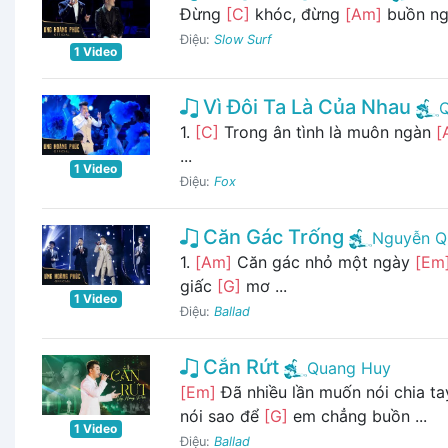
Đừng
[C]
khóc, đừng
[Am]
buồn n
Điệu:
Slow Surf
1 Video
Vì Đôi Ta Là Của Nhau
1.
[C]
Trong ân tình là muôn ngàn
[
...
1 Video
Điệu:
Fox
Căn Gác Trống
Nguyễn Q
1.
[Am]
Căn gác nhỏ một ngày
[Em
giấc
[G]
mơ ...
1 Video
Điệu:
Ballad
Cắn Rứt
Quang Huy
[Em]
Đã nhiều lần muốn nói chia t
nói sao để
[G]
em chẳng buồn ...
1 Video
Điệu:
Ballad