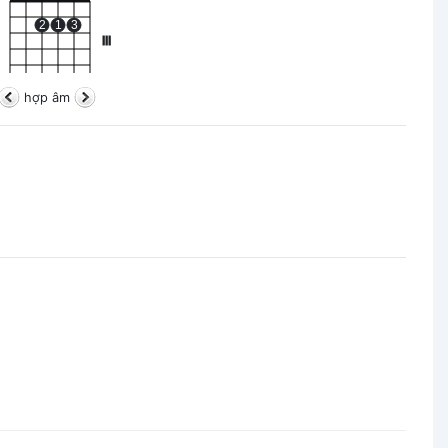
2
1
3
III
hợp âm