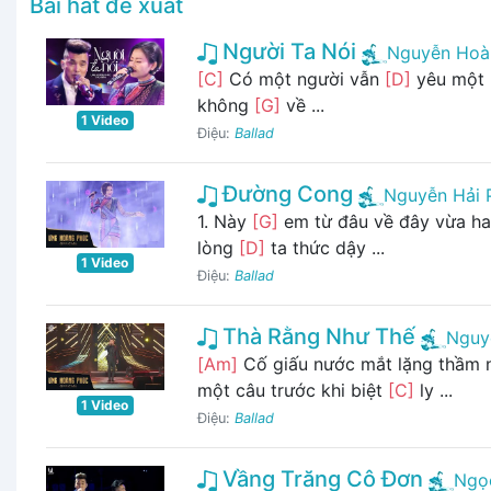
Bài hát đề xuất
Người Ta Nói
Nguyễn Hoà
[C]
Có một người vẫn
[D]
yêu một
không
[G]
về ...
1 Video
Điệu:
Ballad
Đường Cong
Nguyễn Hải 
1. Này
[G]
em từ đâu về đây vừa ha
lòng
[D]
ta thức dậy ...
1 Video
Điệu:
Ballad
Thà Rằng Như Thế
Nguy
[Am]
Cố giấu nước mắt lặng thầm 
một câu trước khi biệt
[C]
ly ...
1 Video
Điệu:
Ballad
Vầng Trăng Cô Đơn
Ngọ