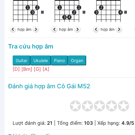
1
2
1
1
2
3
III
2
III
3
4
III
3
4
hợp âm
hợp âm
hợp âm
Tra cứu hợp âm
Guitar
Ukulele
Piano
Organ
[D]
[Bm]
[G]
[A]
Đánh giá hợp âm Cô Gái M52
Lượt đánh giá:
21
| Tổng điểm:
103
| Xếp hạng:
4.9/5