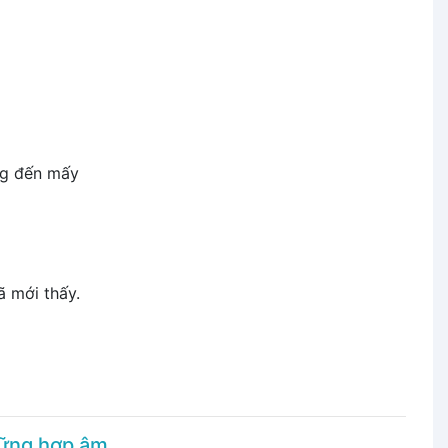
g đến mấy
ã mới thấy.
hững hợp âm