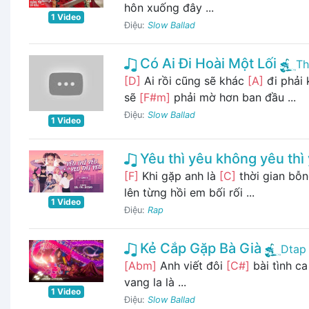
hôn xuống đây ...
1 Video
Điệu:
Slow Ballad
Có Ai Đi Hoài Một Lối
Th
[D]
Ai rồi cũng sẽ khác
[A]
đi phải
sẽ
[F#m]
phải mờ hơn ban đầu ...
Điệu:
Slow Ballad
1 Video
Yêu thì yêu không yêu thì
[F]
Khi gặp anh là
[C]
thời gian bỗ
lên từng hồi em bối rối ...
1 Video
Điệu:
Rap
Kẻ Cắp Gặp Bà Già
Dtap
[Abm]
Anh viết đôi
[C#]
bài tình c
vang la là ...
1 Video
Điệu:
Slow Ballad