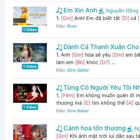
Em Xin Anh
Nguyễn Hồng
1.
[Gm]
Anh! Em đã biết tất
[D]
cả
[
Điệu:
Blues
1 Video
Dành Cả Thanh Xuân Cho
1. Anh
[Gm]
hứa sẽ yêu
[Dm]
em bê
làm em
[Bb]
khóc
[D7]
...
1 Video
Điệu:
Slow Ballad
Từng Có Người Yêu Tôi N
1.
[F#m]
Em không muốn quên đi 
thương mà
[E]
tim không thể
[A]
qu
1 Video
Điệu:
Slow Ballad
Cánh hoa tổn thương
Ng
[Gm]
Khi ánh mặt trời lui dần sau 