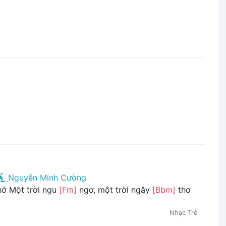
Nguyễn Minh Cường
ớ Một trời ngu
[Fm]
ngơ, một trời ngây
[Bbm]
thơ
Nhạc Trẻ