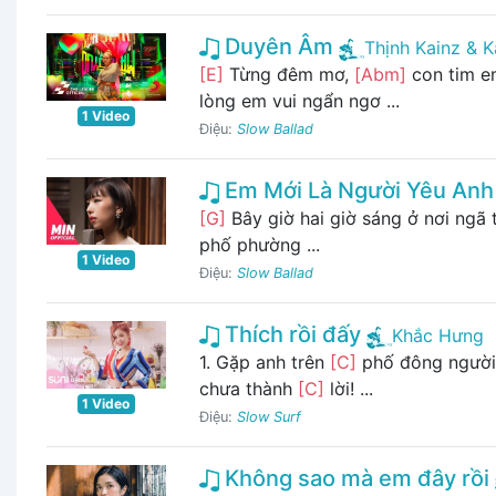
Duyên Âm
Thịnh Kainz & K
[E]
Từng đêm mơ,
[Abm]
con tim e
lòng em vui ngẩn ngơ ...
1 Video
Điệu:
Slow Ballad
Em Mới Là Người Yêu Anh
[G]
Bây giờ hai giờ sáng ở nơi ngã
phố phường ...
1 Video
Điệu:
Slow Ballad
Thích rồi đấy
Khắc Hưng
1. Gặp anh trên
[C]
phố đông người
chưa thành
[C]
lời! ...
1 Video
Điệu:
Slow Surf
Không sao mà em đây rồi