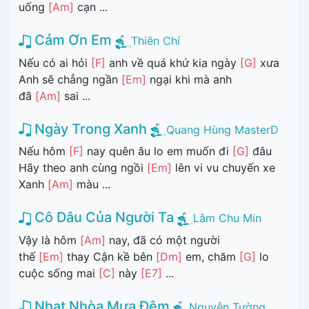
uống
[Am]
cạn ...
Cảm Ơn Em
Thiên Chí
Nếu có ai hỏi
[F]
anh về quá khứ kia ngày
[G]
xưa
Anh sẽ chẳng ngần
[Em]
ngại khi mà anh
đã
[Am]
sai ...
Ngày Trong Xanh
Quang Hùng MasterD
Nếu hôm
[F]
nay quên âu lo em muốn đi
[G]
đâu
Hãy theo anh cùng ngồi
[Em]
lên vi vu chuyến xe
Xanh
[Am]
màu ...
Cô Dâu Của Người Ta
Lâm Chu Min
Vậy là hôm
[Am]
nay, đã có một người
thế
[Em]
thay Cận kề bên
[Dm]
em, chăm
[G]
lo
cuộc sống mai
[C]
này
[E7]
...
Nhạt Nhòa Mưa Đêm
Nguyễn Tường