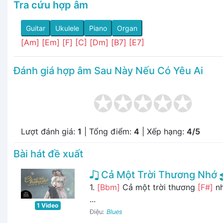
Tra cứu hợp âm
Guitar
Ukulele
Piano
Organ
[Am]
[Em]
[F]
[C]
[Dm]
[B7]
[E7]
Đánh giá hợp âm Sau Này Nếu Có Yêu Ai
Lượt đánh giá:
1
| Tổng điểm:
4
| Xếp hạng:
4/5
Bài hát đề xuất
Cả Một Trời Thương Nhớ
1.
[Bbm]
Cả một trời thương
[F#]
nh
...
1 Video
Điệu:
Blues