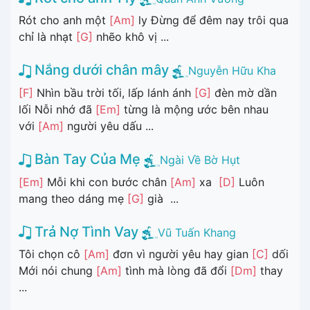
Rót cho anh một
[Am]
ly Đừng để đêm nay trôi qua
chỉ là nhạt
[G]
nhẽo khô vị ...
Nắng dưới chân mây
Nguyễn Hữu Kha
[F]
Nhìn bầu trời tối, lấp lánh ánh
[G]
đèn mờ dần
lối Nỗi nhớ đã
[Em]
từng là mộng ước bên nhau
với
[Am]
người yêu dấu ...
Bàn Tay Của Mẹ
Ngài Về Bờ Hụt
[Em]
Mỗi khi con bước chân
[Am]
xa
[D]
Luôn
mang theo dáng mẹ
[G]
già ...
Trả Nợ Tình Vay
Vũ Tuấn Khang
Tôi chọn cô
[Am]
đơn vì người yêu hay gian
[C]
dối
Mới nói chung
[Am]
tình mà lòng đã đổi
[Dm]
thay
...