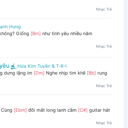
Nhạc Trẻ
anh Hưng
 không? Giống
[Bm]
như tình yêu nhiều năm
Nhạc Trẻ
 yêu
Hứa Kim Tuyền & T-R-I
ng dưng lặng im
[Dm]
Nghe nhịp tim khẽ
[Bb]
rung
Nhạc Trẻ
a Cùng
[Ebm]
đôi mắt long lanh cầm
[C#]
guitar hát
Nhạc Trẻ