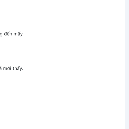
g đến mấy
ã mới thấy.