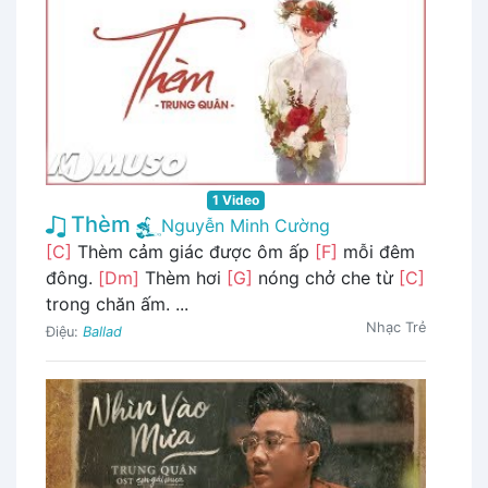
1 Video
Thèm
Nguyễn Minh Cường
[C]
Thèm cảm giác được ôm ấp
[F]
mỗi đêm
đông.
[Dm]
Thèm hơi
[G]
nóng chở che từ
[C]
trong chăn ấm. ...
Nhạc Trẻ
Điệu:
Ballad