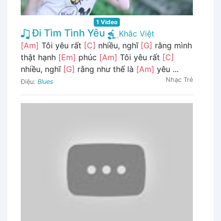
1 Video
Đi Tìm Tình Yêu
Khắc Việt
[Am]
Tôi yêu rất
[C]
nhiều, nghĩ
[G]
rằng mình
thật hạnh
[Em]
phúc
[Am]
Tôi yêu rất
[C]
nhiều, nghĩ
[G]
rằng như thế là
[Am]
yêu ...
Nhạc Trẻ
Điệu:
Blues