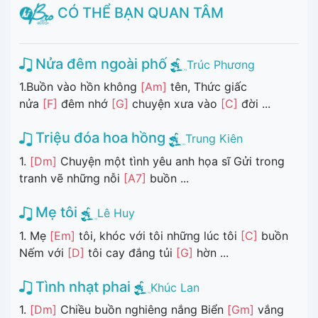
CÓ THỂ BẠN QUAN TÂM
Nửa đêm ngoài phố
Trúc Phương
1.Buồn vào hồn không
[Am]
tên, Thức giấc
nửa
[F]
đêm nhớ
[G]
chuyện xưa vào
[C]
đời ...
Triệu đóa hoa hồng
Trung Kiên
1.
[Dm]
Chuyện một tình yêu anh họa sĩ Gửi trong
tranh vẽ những nỗi
[A7]
buồn ...
Mẹ tôi
Lê Huy
1. Mẹ
[Em]
tôi, khóc với tôi những lúc tôi
[C]
buồn
Nếm với
[D]
tôi cay đắng tủi
[G]
hờn ...
Tình nhạt phai
Khúc Lan
1.
[Dm]
Chiều buồn nghiêng nắng Biển
[Gm]
vắng