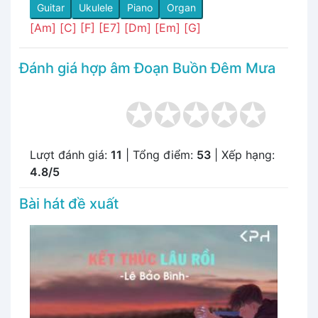
Guitar
Ukulele
Piano
Organ
[Am]
[C]
[F]
[E7]
[Dm]
[Em]
[G]
Đánh giá hợp âm Đoạn Buồn Đêm Mưa
Lượt đánh giá:
11
| Tổng điểm:
53
| Xếp hạng:
4.8/5
Bài hát đề xuất