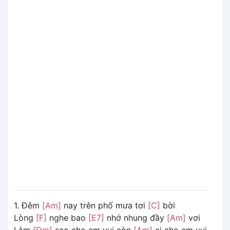
1. Đêm
[Am]
nay trên phố mưa tơi
[C]
bời
Lòng
[F]
nghe bao
[E7]
nhớ nhung đầy
[Am]
vơi
Làm
[Dm]
sao cho em vui còn
[Am]
ai cho em vui