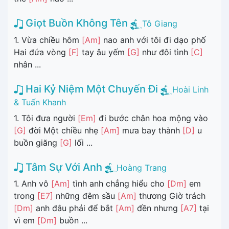
Giọt Buồn Không Tên
Tô Giang
1. Vừa chiều hôm
[Am]
nao anh với tôi đi dạo phố
Hai đứa vòng
[F]
tay âu yếm
[G]
như đôi tình
[C]
nhân ...
Hai Kỷ Niệm Một Chuyến Đi
Hoài Linh
& Tuấn Khanh
1. Tôi đưa người
[Em]
đi bước chân hoa mộng vào
[G]
đời Một chiều nhẹ
[Am]
mưa bay thành
[D]
u
buồn giăng
[G]
lối ...
Tâm Sự Với Anh
Hoàng Trang
1. Anh vô
[Am]
tình anh chẳng hiểu cho
[Dm]
em
trong
[E7]
những đêm sầu
[Am]
thương Giờ trách
[Dm]
anh đâu phải để bắt
[Am]
đền nhưng
[A7]
tại
vì em
[Dm]
buồn ...