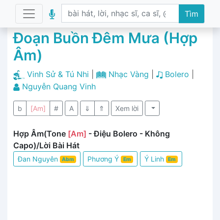
Tìm
Đoạn Buồn Đêm Mưa (Hợp
Âm)
Vinh Sử & Tú Nhi
|
Nhạc Vàng
|
Bolero
|
Nguyễn Quang Vinh
b
[Am]
#
A
⇓
⇑
Xem lời
Hợp Âm(Tone
[Am]
- Điệu Bolero - Không
Capo)/Lời Bài Hát
Đan Nguyên
Phương Ý
Ý Linh
Abm
Em
Em