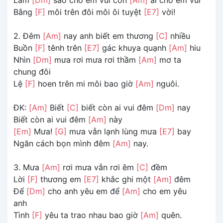
Bằng
[F]
môi trên đôi môi ôi tuyệt
[E7]
vời!
2. Đêm
[Am]
nay anh biết em thương
[C]
nhiều
Buồn
[F]
tênh trên
[E7]
gác khuya quạnh
[Am]
hiu
Nhìn
[Dm]
mưa rơi mưa rơi thầm
[Am]
mơ ta
chung đôi
Lệ
[F]
hoen trên mi môi bao giờ
[Am]
nguôi.
ĐK:
[Am]
Biết
[C]
biết còn ai vui đêm
[Dm]
nay
Biết còn ai vui đêm
[Am]
này
[Em]
Mưa!
[G]
mưa vẫn lạnh lùng mưa
[E7]
bay
Ngăn cách bọn mình đêm
[Am]
nay.
3. Mưa
[Am]
rơi mưa vẫn rơi êm
[C]
đềm
Lời
[F]
thương em
[E7]
khắc ghi một
[Am]
đêm
Để
[Dm]
cho anh yêu em để
[Am]
cho em yêu
anh
Tình
[F]
yêu ta trao nhau bao giờ
[Am]
quên.