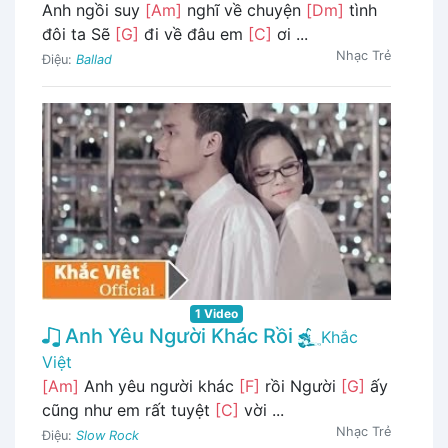
Anh ngồi suy
[Am]
nghĩ về chuyện
[Dm]
tình
đôi ta Sẽ
[G]
đi về đâu em
[C]
ơi ...
Nhạc Trẻ
Điệu:
Ballad
1 Video
Anh Yêu Người Khác Rồi
Khắc
Việt
[Am]
Anh yêu người khác
[F]
rồi Người
[G]
ấy
cũng như em rất tuyệt
[C]
vời ...
Nhạc Trẻ
Điệu:
Slow Rock