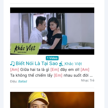
1 Video
Biết Nói Là Tại Sao
Khắc Việt
[Am]
Giữa hai ta là gì
[Em]
đây em ơi!
[Am]
Ta không thể chiếm lấy
[Em]
nhau suốt đời ...
Nhạc Trẻ
Điệu:
Ballad