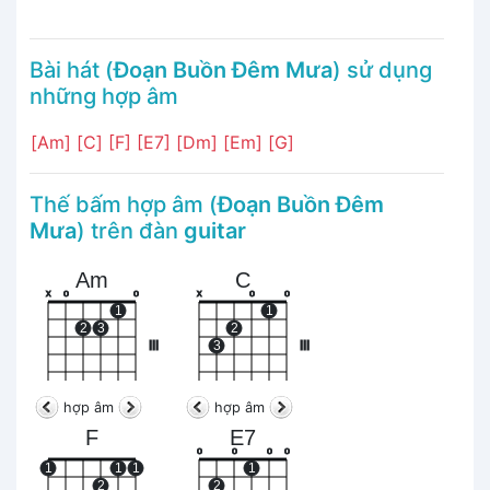
Bài hát (
Đoạn Buồn Đêm Mưa
) sử dụng
những hợp âm
[Am]
[C]
[F]
[E7]
[Dm]
[Em]
[G]
Thế bấm hợp âm (
Đoạn Buồn Đêm
Mưa
) trên đàn
guitar
Am
C
x
o
o
x
o
o
1
1
2
3
2
III
3
III
hợp âm
hợp âm
F
E7
o
o
o
o
1
1
1
1
2
2