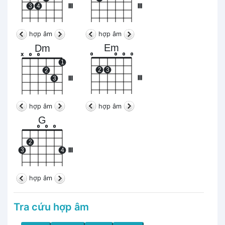
3
4
III
III
hợp âm
hợp âm
Em
Dm
o
o
o
o
x
o
o
1
2
3
2
III
3
III
hợp âm
hợp âm
G
o
o
o
2
3
4
III
hợp âm
Tra cứu hợp âm