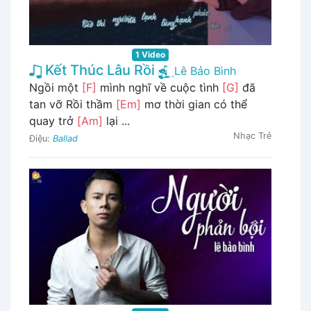
1 Video
Kết Thúc Lâu Rồi
Lê Bảo Bình
Ngồi một
[F]
mình nghĩ về cuộc tình
[G]
đã
tan vỡ Rồi thầm
[Em]
mơ thời gian có thể
quay trở
[Am]
lại ...
Nhạc Trẻ
Điệu:
Ballad