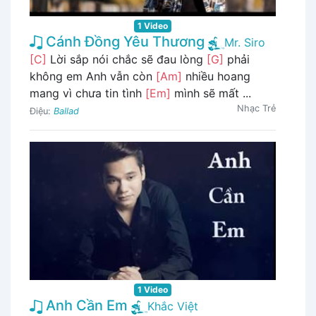
1 Video
Cánh Đồng Yêu Thương
Mr. Siro
[C]
Lời sắp nói chắc sẽ đau lòng
[G]
phải
không em Anh vẫn còn
[Am]
nhiều hoang
mang vì chưa tin tình
[Em]
mình sẽ mất ...
Nhạc Trẻ
Điệu:
Ballad
1 Video
Anh Cần Em
Khắc Việt