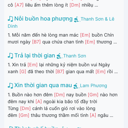
cô
[A7]
liêu ấm thêm lòng ít
[Dm]
nhiềụ ...
Nỗi buồn hoa phượng
Thanh Sơn & Lê
Dinh
1. Mỗi năm đến hè lòng man mác
[Em]
buồn Chín
mươi ngày
[B7]
qua chứa chan tình
[Em]
thương ...
Trả lại thời gian
Thanh Sơn
1. Xin trả
[Em]
lại những kỷ niệm buồn vui Ngày
xanh
[G]
đã theo thời
[B7]
gian qua mất
[Em]
rồi ...
Xin thời gian qua mau
Lam Phương
1. Buồn nào hơn đêm
[Dm]
nay buồn
[Gm]
nào hơn
đêm nay khi
[A]
ngoài kia bão tố đầy trời
Từng
[Dm]
cánh lá cuốn gió rơi vào lòng
đêm
[Gm]
thâu thương thầm mối tình
[A]
ngâu ...