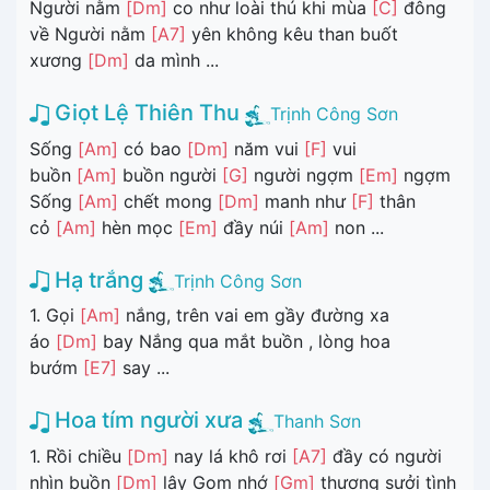
Người nằm
[Dm]
co như loài thú khi mùa
[C]
đông
về Người nằm
[A7]
yên không kêu than buốt
xương
[Dm]
da mình ...
Giọt Lệ Thiên Thu
Trịnh Công Sơn
Sống
[Am]
có bao
[Dm]
năm vui
[F]
vui
buồn
[Am]
buồn người
[G]
người ngợm
[Em]
ngợm
Sống
[Am]
chết mong
[Dm]
manh như
[F]
thân
cỏ
[Am]
hèn mọc
[Em]
đầy núi
[Am]
non ...
Hạ trắng
Trịnh Công Sơn
1. Gọi
[Am]
nắng, trên vai em gầy đường xa
áo
[Dm]
bay Nắng qua mắt buồn , lòng hoa
bướm
[E7]
say ...
Hoa tím người xưa
Thanh Sơn
1. Rồi chiều
[Dm]
nay lá khô rơi
[A7]
đầy có người
nhìn buồn
[Dm]
lây Gom nhớ
[Gm]
thương sưởi tình