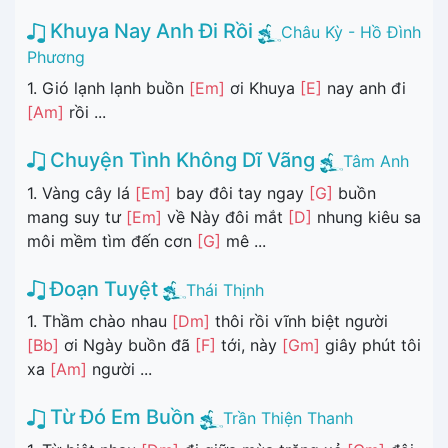
Khuya Nay Anh Đi Rồi
Châu Kỳ - Hồ Đình
Phương
1. Gió lạnh lạnh buồn
[Em]
ơi Khuya
[E]
nay anh đi
[Am]
rồi ...
Chuyện Tình Không Dĩ Vãng
Tâm Anh
1. Vàng cây lá
[Em]
bay đôi tay ngay
[G]
buồn
mang suy tư
[Em]
về Này đôi mắt
[D]
nhung kiêu sa
môi mềm tìm đến cơn
[G]
mê ...
Đoạn Tuyệt
Thái Thịnh
1. Thầm chào nhau
[Dm]
thôi rồi vĩnh biệt người
[Bb]
ơi Ngày buồn đã
[F]
tới, này
[Gm]
giây phút tôi
xa
[Am]
người ...
Từ Đó Em Buồn
Trần Thiện Thanh