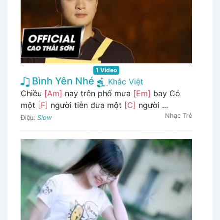
1 Video
Bình Yên Nhé
Khắc Việt
Chiều
[Am]
nay trên phố mưa
[Em]
bay Có
một
[F]
người tiễn đưa một
[C]
người ...
Nhạc Trẻ
Điệu:
Slow