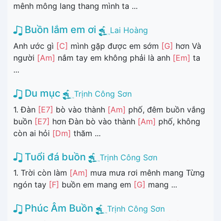
mênh mông lang thang mình ta ...
Buồn lắm em ơi
Lai Hoàng
Anh ước gì
[C]
mình gặp được em sớm
[G]
hơn Và
người
[Am]
nắm tay em không phải là anh
[Em]
ta
...
Du mục
Trịnh Công Sơn
1. Đàn
[E7]
bò vào thành
[Am]
phố, đêm buồn vắng
buồn
[E7]
hơn Đàn bò vào thành
[Am]
phố, không
còn ai hỏi
[Dm]
thăm ...
Tuổi đá buồn
Trịnh Công Sơn
1. Trời còn làm
[Am]
mưa mưa rơi mênh mang Từng
ngón tay
[F]
buồn em mang em
[G]
mang ...
Phúc Âm Buồn
Trịnh Công Sơn