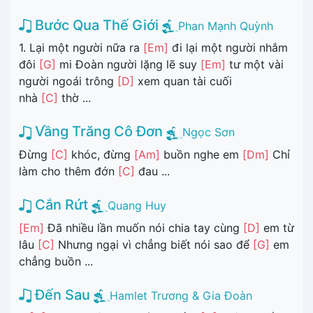
Bước Qua Thế Giới
Phan Mạnh Quỳnh
1. Lại một người nữa ra
[Em]
đi lại một người nhắm
đôi
[G]
mi Đoàn người lặng lẽ suy
[Em]
tư một vài
người ngoái trông
[D]
xem quan tài cuối
nhà
[C]
thờ ...
Vầng Trăng Cô Đơn
Ngọc Sơn
Đừng
[C]
khóc, đừng
[Am]
buồn nghe em
[Dm]
Chỉ
làm cho thêm đớn
[C]
đau ...
Cắn Rứt
Quang Huy
[Em]
Đã nhiều lần muốn nói chia tay cùng
[D]
em từ
lâu
[C]
Nhưng ngại vì chẳng biết nói sao để
[G]
em
chẳng buồn ...
Đến Sau
Hamlet Trương & Gia Đoàn