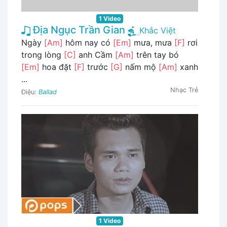
1 Video
Địa Ngục Trần Gian
Khắc Việt
Ngày
[Am]
hôm nay có
[Em]
mưa, mưa
[F]
rơi
trong lòng
[C]
anh Cầm
[Am]
trên tay bó
[Em]
hoa đặt
[F]
trước
[G]
nấm mộ
[Am]
xanh
...
Nhạc Trẻ
Điệu:
Ballad
1 Video