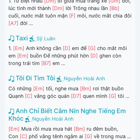
1. Từ biệt nhau
[Dm]
đi giữa mùa trăng xẻ
[Gm]
đôi,
lúc tình mới thành
[Dm]
lời Trông nhau lần
[Bb]
cuối, nước mắt tuôn mặn
[F]
môi, nước mắt chia đôi
[A7]
đời ...
Taxi
Sỹ Luân
1.
[Em]
Anh không cần
[D]
em để
[G]
cho mắt môi
em
[Em]
buồn Để những phút hờn
[D]
ghen còn
trong trái tim
[B7]
em ...
Tôi Đi Tìm Tôi
Nguyễn Hoài Anh
Có những
[Em]
tối, nghe mưa
[Bm]
rơi thật buồn
Quạnh
[C]
vắng góc quán
[D7]
quen mình
[G]
tôi ...
Anh Chỉ Biết Câm Nín Nghe Tiếng Em
Khóc
Nguyễn Hoài Anh
[Em]
Mưa rồi mưa mưa hát
[Bm]
ru đêm buồn,
Con
[C]
phố vắng tênh ngắm ai
[G]
về trong mưa ...