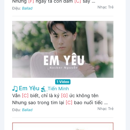
Những
[F]
ngày ta còn đắm
[C]
say ...
Nhạc Trẻ
Điệu:
Ballad
1 Video
Em Yêu
Tiến Minh
Vẫn
[C]
biết, chỉ là ký
[G]
ức không tên
Nhưng sao trong tim lại
[C]
bao nuối tiếc ...
Nhạc Trẻ
Điệu:
Ballad