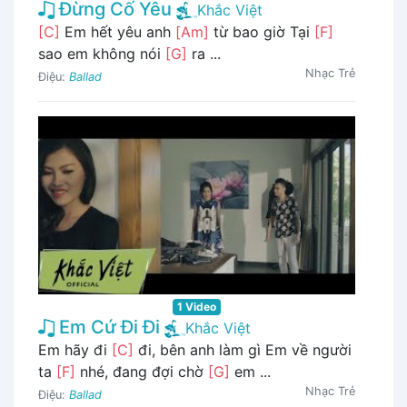
Đừng Cố Yêu
Khắc Việt
[C]
Em hết yêu anh
[Am]
từ bao giờ Tại
[F]
sao em không nói
[G]
ra ...
Nhạc Trẻ
Điệu:
Ballad
1 Video
Em Cứ Đi Đi
Khắc Việt
Em hãy đi
[C]
đi, bên anh làm gì Em về người
ta
[F]
nhé, đang đợi chờ
[G]
em ...
Nhạc Trẻ
Điệu:
Ballad