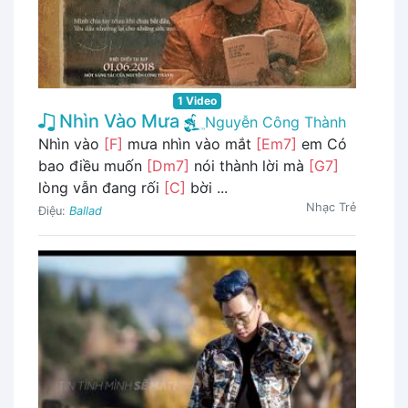
1 Video
Nhìn Vào Mưa
Nguyễn Công Thành
Nhìn vào
[F]
mưa nhìn vào mắt
[Em7]
em Có
bao điều muốn
[Dm7]
nói thành lời mà
[G7]
lòng vẫn đang rối
[C]
bời ...
Nhạc Trẻ
Điệu:
Ballad